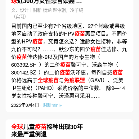
球
近300万女性患宫颈癌 我
们离免费HPV
疫苗
还有多
文、设计｜财新 杨涵 赵今朝，冷子纯
远？｜健保
（实习）
目前国内已至少有7个省级地区、27个地级或县级
地区启动了政府支持的HPV
疫苗
惠民项目。不同价
型的HPV
疫苗
，究竟怎么选？适龄女性接种，非等
九价不可吗？……、默沙东的四价
疫苗
佳达修、九
价
疫苗
佳达修-9以及国产的万泰生物（
603392.SH ）的二价
疫苗
馨可宁、沃森生物（
300142.SZ ）的二价
疫苗
沃泽惠，每剂自费
疫苗
价格远高于
全球疫苗
与
免疫联盟
（GAVI）、泛美
卫生组织（PAHO）采购价格的中位数。 除9—14
岁女性接种馨可宁、沃泽惠可采用……
2025年3月4日 ·
财新mini+
全球
儿童
疫苗
接种出现30年
来最严重倒退