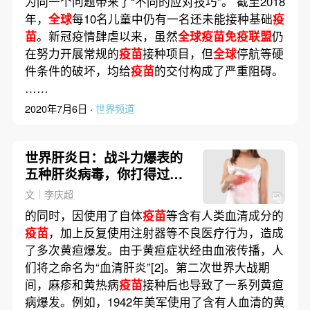
为同一个问题带来了“不同的应对技巧”。 截至2018
年，
全球
每10名儿童中仍有一名还未能接种基础
疫
苗
。新冠疫情肆虐以来，虽然
全球疫苗免疫联盟
仍
在努力开展常规的
疫苗
接种项目，但
全球
停航等硬
件条件的破坏，均给
疫苗
的交付构成了严重阻碍。
……
2020年7月6日 ·
世界频道
世界肝炎日：战斗力爆表的
五种肝炎病毒，你打得过它
们吗｜健保
文｜李庆超
的同时，因使用了自体
疫苗
等含有人类血清成分的
疫苗
，加上反复使用注射器等不良医疗行为，造成
了多次黄疸爆发。由于黄疸症状经由血液传播，人
们将之命名为“血清肝炎”[2]。第二次世界大战期
间，麻疹和黄热病
疫苗
接种后也导致了一系列黄疸
病爆发。例如，1942年美军使用了含有人血清的黄