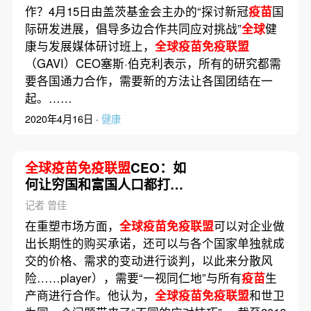
作？4月15日由盖茨基金会主办的“探讨新冠
疫苗
国
际研发进展，倡导多边合作共同应对挑战”
全球
健
康与发展媒体研讨班上，
全球疫苗免疫联盟
（GAVI）CEO塞斯·伯克利表示，所有的研究都需
要各国通力合作，需要新的方法让各国团结在一
起。……
2020年4月16日 ·
健康
全球疫苗免疫联盟
CEO：如
何让穷国和富国人口都打上
新冠
疫苗
记者 曾佳
在重塑市场方面，
全球疫苗免疫联盟
可以对企业做
出长期性的购买承诺，还可以与各个国家单独就成
交的价格、需求的变动进行谈判，以此来分散风
险……player），需要“一视同仁地”与所有
疫苗
生
产商进行合作。他认为，
全球疫苗免疫联盟
和世卫