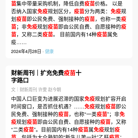
苗
集中带量采购机制，降低自费
疫苗
价格。 以是
否纳入国家
免疫
规划区分，
疫苗
分为两类：
免疫
规
划
疫苗
即公民免费、强制接种的
疫苗
，也称一类
疫
苗
；非
免疫
规划
疫苗
即由公民自费、自愿接种的
疫
苗
，又称二类
疫苗
。 目前国内有14种
疫苗
属免
疫……
2024年4月28日 ·
健康
财新周刊｜扩充免费
疫苗
十
字路口
文｜财新周刊 许雯 赵今朝
中国人口巨变为进展迟滞的国家
免疫
规划扩容开启
时间窗口，是否抓住机遇？……
免疫
规划
疫苗
即公
民免费、强制接种的
疫苗
，也称“一类
疫苗
”；非
免
疫
规划
疫苗
即由公民自费、自愿接种的
疫苗
，又称
“二类
疫苗
”。目前国内有14种
疫苗
属
免疫
规划
疫
苗
，包括为大众熟知的“新生儿第一针”乙肝
疫苗
；