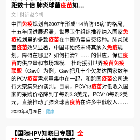
距数十倍 肺炎球菌
疫苗
如何
公平可及？
文｜财新 赵今朝
中国
免疫
规划自2007年形成“14苗防15病”的格局，
十五年间进展迟滞，世界卫生组织推荐纳入国家
免
疫
规划里的多款
疫苗
在中国仍需自费接种。肺炎球
菌
疫苗
效果显著，中国却始终未将其纳入
免疫
规
划。障碍在哪里？如何扫清？……的供应，保证
疫
苗
的供应量和市场规模。 杜珩援引世界
疫苗免疫
联盟
（Gavi）为例，Gavi把几十个欠发达国家数年
的PCV
疫苗
需求量集中在一起，和跨国
疫苗
公司进
行大宗集采的谈判。目前，PCV13
疫苗
对低收入国
家的采购价格降到了每剂3.3美元，PCV10每剂2美
元，直接推动了肺炎球菌
疫苗
在许多中低收入……
2023年4月25日 ·
健康
【国际HPV知晓日专题】
全