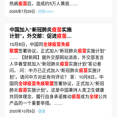
热病
疫苗
后，造成约5万人黄疸……
2026年7月29日 ·
财新mini+
中国加入“新冠肺炎
疫苗
实施
计划”，外交部：促进
疫苗
公
平分配
10月8日，中国同
全球疫苗免疫
联盟
签署协议，正式加入“新冠肺炎
疫苗
实施计划”
…… 【财新网】据外交部网站消息，外交部发言
人华春莹就加入“新冠肺炎
疫苗
实施计划”答记者
问。 问：中方已正式加入“新冠肺炎
疫苗
实施计
划”。请问中方对此有何评论？ 答：10月8日，中
国同
全球疫苗免疫联盟
签署协议，正式加入“新冠
肺炎
疫苗
实施计划”。这是中国秉持人类卫生健康
共同体理念、履行自身承诺推动
疫苗
成为
全球
公共
产品的一个重要举措。……
2020年10月9日 ·
健康