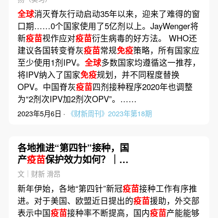
全球
消灭脊灰行动启动35年以来，迎来了难得的窗
口期……0个国家使用了5亿剂以上。JayWenger将
新
疫苗
视作应对
疫苗
衍生病毒的好方法。 WHO还
建议各国转变脊灰
疫苗
常规
免疫
策略，所有国家应
至少使用1剂IPV。
全球
多数国家均遵循这一推荐，
将IPV纳入了国家
免疫
规划，并不同程度替换
OPV。中国脊灰
疫苗
四剂接种程序2020年也调整
为“2剂次IPV加2剂次OPV”。……
2023年5月6日 ·
《财新周刊》2023年第18期
各地推进“第四针”接种，国
产
疫苗
保护效力如何？｜大
流行手记（1月3日）
文｜财新 滑昂
新年伊始，各地“第四针”新冠
疫苗
接种工作有序推
进。对于美国、欧盟近日提出的
疫苗
援助，外交部
表示中国
疫苗
接种率不断提高，国内
疫苗
产能能够