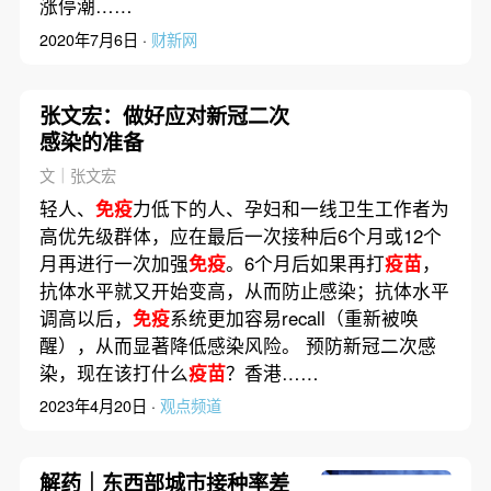
涨停潮……
2020年7月6日 ·
财新网
张文宏：做好应对新冠二次
感染的准备
文｜张文宏
轻人、
免疫
力低下的人、孕妇和一线卫生工作者为
高优先级群体，应在最后一次接种后6个月或12个
月再进行一次加强
免疫
。6个月后如果再打
疫苗
，
抗体水平就又开始变高，从而防止感染；抗体水平
调高以后，
免疫
系统更加容易recall（重新被唤
醒），从而显著降低感染风险。 预防新冠二次感
染，现在该打什么
疫苗
？香港……
2023年4月20日 ·
观点频道
解药｜东西部城市接种率差