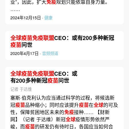
业”，因此，扩大
免疫
规划只能依靠自身力量。
……
2024年12月15日 ·
健康
全球疫苗免疫联盟
CEO：或有200多种新冠
疫苗
问世
2020年4月17日 ·
音频频道
全球疫苗免疫联盟
CEO：或
有200多种新冠
疫苗
问世
记者 于达维
塞斯·伯克利认为应当通过科学的过程，将候选新
冠
疫苗
品种缩小；同时应该提升
疫苗
在
全球
的可及
性，保障贫困地区未来的
免疫
接种…… 【财新
网】（记者 于达维）新冠
全球
疫情形势依然严
峻，而
疫苗
的研发仍有待时日，各国应当如何合