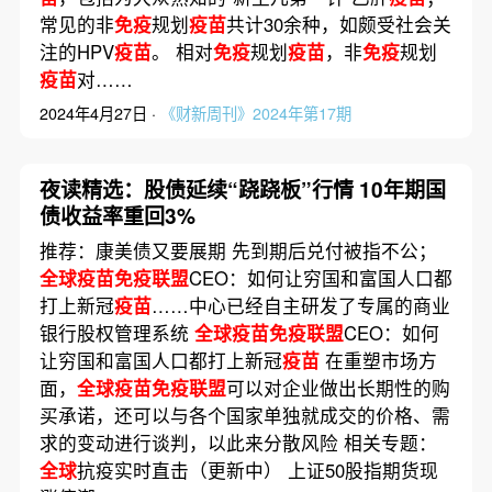
常见的非
免疫
规划
疫苗
共计30余种，如颇受社会关
注的HPV
疫苗
。 相对
免疫
规划
疫苗
，非
免疫
规划
疫苗
对……
2024年4月27日 ·
《财新周刊》2024年第17期
夜读精选：股债延续“跷跷板”行情 10年期国
债收益率重回3%
推荐：康美债又要展期 先到期后兑付被指不公；
全球疫苗免疫联盟
CEO：如何让穷国和富国人口都
打上新冠
疫苗
……中心已经自主研发了专属的商业
银行股权管理系统
全球疫苗免疫联盟
CEO：如何
让穷国和富国人口都打上新冠
疫苗
在重塑市场方
面，
全球疫苗免疫联盟
可以对企业做出长期性的购
买承诺，还可以与各个国家单独就成交的价格、需
求的变动进行谈判，以此来分散风险 相关专题：
全球
抗疫实时直击（更新中） 上证50股指期货现