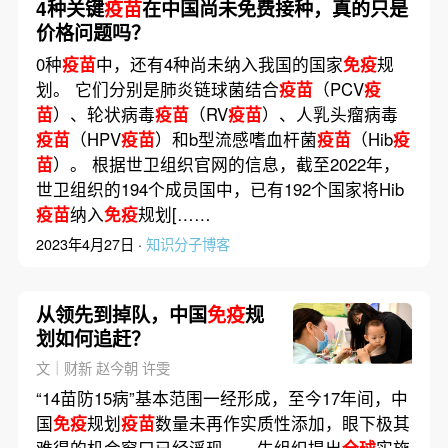
4种关键
疫苗
在中国尚未免费接种，真的只是
价格问题吗？
0种
疫苗
中，还有4种尚未纳入我国的国家
免疫
规
划。 它们分别是肺炎链球菌结合
疫苗
（PCV
疫
苗
）、轮状病毒
疫苗
（RV
疫苗
）、人乳头瘤病毒
疫苗
（HPV
疫苗
）和b型流感嗜血杆菌
疫苗
（Hib
疫
苗
）。 根据世卫组织官网的信息，截至2022年，
世卫组织的194个成员国中，已有192个国家将Hib
疫苗
纳入
免疫
规划[……
2023年4月27日 ·
知识分子博客
从领先到掉队，中国
免疫
规
划如何追赶？
文｜财新 赵今朝 许雯
“14苗防15病”基本范围一经形成，至今17年间，中
国
免疫
规划
疫苗
数量未再作实质性添加，眼下极其
难得的机会窗口已经浮现……生组织提出
全球
实施