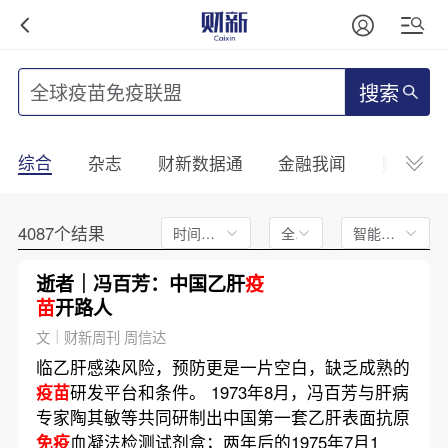
搜索
综合
杂志
财新数据通
金融我闻
财新mini
4087个结果
时间不限
全文
智能排序
逝者｜冯百芳：中国乙肝
疫
苗
开路人
文｜财新周刊 周信达
临乙肝感染风险，预防更是一片空白，缺乏成熟的
疫苗
研发平台和条件。 1973年8月，冯百芳与肝病
专家陶其敏等共同研制出中国第一套乙肝表面抗原
免疫
血凝法检测试剂盒；两年后的1975年7月1