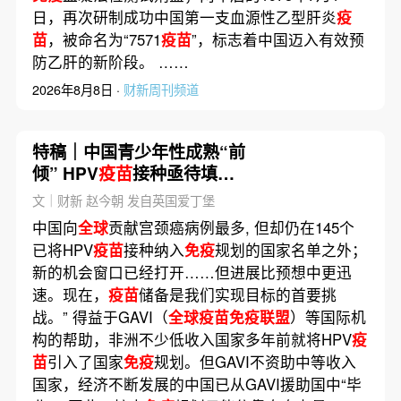
日，再次研制成功中国第一支血源性乙型肝炎
疫
苗
，被命名为“7571
疫苗
”，标志着中国迈入有效预
防乙肝的新阶段。 ……
2026年8月8日 ·
财新周刊频道
特稿｜中国青少年性成熟“前
倾” HPV
疫苗
接种亟待填补
鸿沟
文｜财新 赵今朝 发自英国爱丁堡
中国向
全球
贡献宫颈癌病例最多, 但却仍在145个
已将HPV
疫苗
接种纳入
免疫
规划的国家名单之外；
新的机会窗口已经打开……但进展比预想中更迅
速。现在，
疫苗
储备是我们实现目标的首要挑
战。” 得益于GAVI（
全球疫苗免疫联盟
）等国际机
构的帮助，非洲不少低收入国家多年前就将HPV
疫
苗
引入了国家
免疫
规划。但GAVI不资助中等收入
国家，经济不断发展的中国已从GAVI援助国中“毕