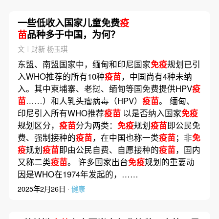
一些低收入国家儿童免费
疫
苗
品种多于中国，为何？
文︱财新 杨玉琪
东盟、南盟国家中，缅甸和印尼国家
免疫
规划已引
入WHO推荐的所有10种
疫苗
，中国尚有4种未纳
入。其中柬埔寨、老挝、缅甸等国免费提供HPV
疫
苗
……）和人乳头瘤病毒（HPV）
疫苗
。 缅甸、
印尼引入所有WHO推荐
疫苗
以是否纳入国家
免疫
规划区分，
疫苗
分为两类：
免疫
规划
疫苗
即公民免
费、强制接种的
疫苗
，在中国也称一类
疫苗
；非
免
疫
规划
疫苗
即由公民自费、自愿接种的
疫苗
，国内
又称二类
疫苗
。 许多国家出台
免疫
规划的重要动
因是WHO在1974年发起的，……
2025年2月26日 ·
健康