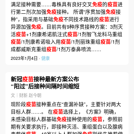
满足接种需要……毒株具有良好交叉
免疫
的
疫苗
进
行第二剂次加强
免疫
接种。 所谓“序贯加强
免疫
接
种”，指采用与基础
免疫
不同技术路线的
疫苗
进行
异源加强
免疫
。目前共有9种序贯接种方案：3剂灭
活
疫苗
+1剂康希诺肌注式
疫苗
/1剂智飞龙科马重组
疫苗
/1剂康希诺吸入用
疫苗
/1剂丽珠重组
疫苗
/1剂
成都威斯克重组
疫苗
/1剂万泰鼻喷流……
2023年1月4日 ·
健康
新冠
疫苗
接种最新方案公布
“阳过”后接种间隔时间缩短
文｜财新 赵今朝
现阶段
疫苗
接种重点在“查漏补缺”，主要针对两大
目标人群……。 在
疫苗
选择上，《方案》明确，
未感染目标人群基础
免疫
接种使用的
疫苗
，参照前
期有关要求执行，即接种灭活、重组蛋白以及腺病