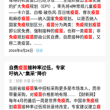
的扩大
免疫
规划（EPI），率先将4种常规儿童
疫苗
——卡介苗、白喉-破伤风-百日咳
疫苗
、脊灰
疫苗
和麻疹
疫苗
——纳入国家
免疫
规划。 以是否纳入
国家
免疫
规划区分，
疫苗
分为两类：
免疫
规划
疫苗
即公民免费、强制接种的
疫苗
，也称一类
疫苗
；非
免疫
规划
疫苗
即由公民自费、自愿接种的
疫苗
，又
称二类疫苗。……
2024年4月24日 ·
健康
自费
疫苗
接种率过低，专家
吁纳入“集采”降价
文｜财新 许雯 赵今朝
当前省级
疫苗
集中招标采购更多是市场准入，而非
带量采购，对
疫苗
价格影响有限…… 【财新网】
每年4月的最后一周是世界
免疫
周。中国非
免疫
规
划
疫苗
接种率过低现状亟待改变，专家建议建立
疫