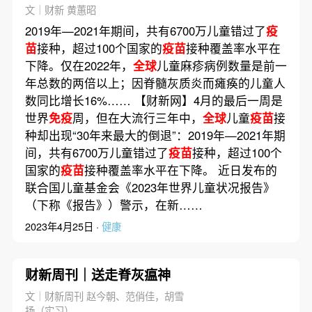
文｜财新 黄蕙昭
2019年—2021年期间，共有6700万儿童错过了
疫
苗
接种，超过100个国家的
疫苗
接种覆盖率水平在
下降。仅在2022年，
全球
儿童麻疹病例数量是前一
年总数的两倍以上；因脊髓灰质炎而瘫痪的儿童人
数同比增长16%…… 【财新网】4月的最后一周是
世界
免疫
周，但在大流行三年中，
全球
儿童
疫苗
接
种却出现“30年来最大的倒退”：2019年—2021年期
间，共有6700万儿童错过了
疫苗
接种，超过100个
国家的
疫苗
接种覆盖率水平在下降。 近日发布的
联合国儿童基金会《2023年世界儿童状况报告》
（下称《报告》）警示，在新……
2023年4月25日 ·
健康
财新周刊｜送走脊灰瘟神
文｜财新周刊 赵今朝、范俏佳，胡雪
扬（实习）