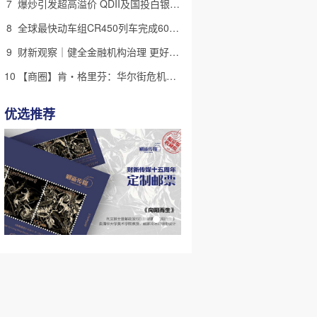
7
爆炒引发超高溢价 QDII及国投白银LOF明确被退市
8
全球最快动车组CR450列车完成60万公里运用考核
9
财新观察｜健全金融机构治理 更好服务高质量发展
10
【商圈】肯・格里芬：华尔街危机猎手再下一城
优选推荐