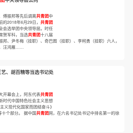
、傅振邦等先后调离
共青团
中
的2018年6月29日，
共青团
全会选举团中央领导层。时任
席贺军科，当选
共青团
十八届
振邦、尹冬梅（挂职）、奇巴图（挂职）、李柯勇（挂职）六人，
，汪鸿雁……
王艺、胡百精等当选书记处
大开幕会上，阿东代表
共青团
新时代中国特色社会主义思想
会主义现代化国家而团结奋斗》
等十个部分。 据中国
共青团
网，在六名书记处书记中排名第一的徐