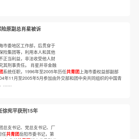
保险原副总肖星被诉
海市委地区工作部，后贯穿于
保险集团等，利用本人和其他
不正当利益，非法收受他人财
究其刑事责任。 肖星并非金融
团
系统任职，1996年至2005年历任
共青团
上海市委权益部副部
4年11月至2005年5月参加由外交部和团中央共同组织的中国青
。……
任徐宪平获刑15年
团总支书记、党总支书记、厂
担任
共青团
岳阳市委书记，第