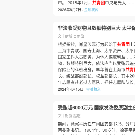
市。 2018年1月，
共青团
中央与光大……
2026年8月7日 ·
金融我闻
非法收受财物且数额特别巨大 太平
文｜财新 吴雨俭
根据指控，肖星涉罪行为起始于
共青团
上
上海市青联、国寿上海、太平资产、太平
国家工作人员职务，为他人谋取利益……
物，数额特别巨大，依法应当以受贿罪追
保险业的科班出身，早年曾在上海市
共青
长、统战部副部长、权益部部长；其中200
年志愿者赴老挝志愿队，担任志愿队队长
2024年4月15日 ·
金融频道
受贿超6000万元 国家发改委原副主
文｜财新 赵煊
期间，徐宪平历任车间团支部书记、分厂
团委副书记。 1984年，30岁时，徐宪平