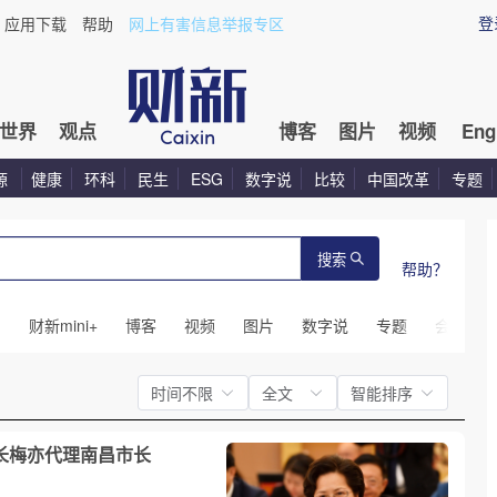
登
应用下载
帮助
网上有害信息举报专区
世界
观点
博客
图片
视频
Eng
源
健康
环科
民生
ESG
数字说
比较
中国改革
专题
搜索
帮助？
闻
财新mini+
博客
视频
图片
数字说
专题
会议
时间不限
全文
智能排序
厅长梅亦代理南昌市长