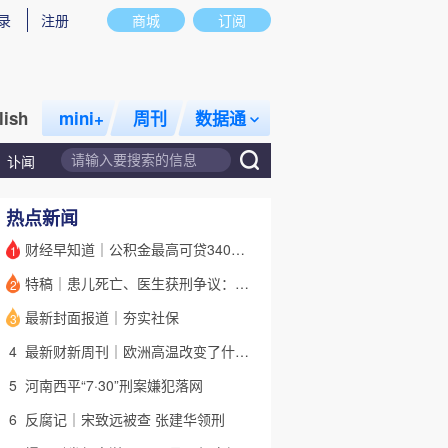
录
注册
商城
订阅
lish
mini+
周刊
数据通
讣闻
热点新闻
财经早知道｜公积金最高可贷340万元，北京楼市新政超预期
1
特稿｜患儿死亡、医生获刑争议：韩杰案的“罪与罚”
2
话题
特别呈现
私房课
最新封面报道｜夯实社保
3
4
最新财新周刊｜欧洲高温改变了什么？
5
河南西平“7·30”刑案嫌犯落网
6
反腐记｜宋致远被查 张建华领刑