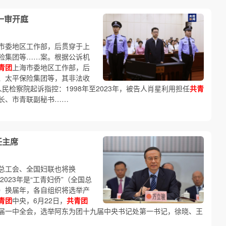
一审开庭
市委地区工作部，后贯穿于上
险集团等……案。根据公诉机
青团
上海市委地区工作部，后
、太平保险集团等，其非法收
人民检察院起诉指控：1998年至2023年，被告人肖星利用担任
共青
长、市青联副秘书……
任主席
总工会、全国妇联也将换
023年是“工青妇侨”（全国总
）换届年，各自组织将选举产
青团
中央，6月22日，
共青团
届一中全会，选举阿东为团十九届中央书记处第一书记，徐晓、王