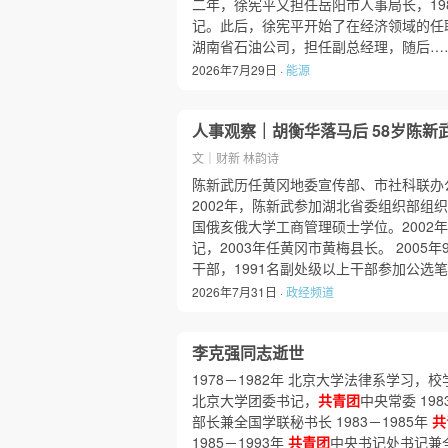
二年，徐宪平又担任岳阳市人事局长，19
记。此后，徐宪平开始了在经济领域的任职
湖南省石油公司，担任副总经理，随后…
2026年7月29日 ·
能源
人事观察｜胡衡华落马后 58岁陈新
文｜财新 林韵诗
陈新武历任黄冈地委宣传部、市社科联办公
2002年，陈新武参加湖北省委组织部组
国俄亥俄大学工商管理硕士学位。2002
记，2003年任黄冈市黄梅县长。 2005
干部，1991名副处级以上干部参加公选
2026年7月31日 ·
政经频道
李克强同志逝世
1978－1982年 北京大学法律系学习，校学
北京大学团委书记，
共青团
中央常委 198
部长兼全国学联秘书长 1983－1985年
共
1985－1993年
共青团
中央书记处书记兼