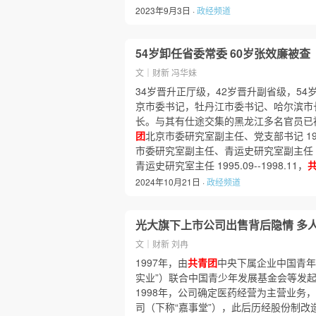
2023年9月3日 ·
政经频道
54岁卸任省委常委 60岁张效廉被查
文｜财新 冯华妹
34岁晋升正厅级，42岁晋升副省级，54
京市委书记，牡丹江市委书记、哈尔滨市
长。与其有仕途交集的黑龙江多名官员已被查…
团
北京市委研究室副主任、党支部书记 1992.0
市委研究室副主任、青运史研究室副主任（主持工
青运史研究室主任 1995.09--1998.11，
2024年10月21日 ·
政经频道
光大旗下上市公司出售背后隐情 多
文｜财新 刘冉
1997年，由
共青团
中央下属企业中国青年
实业”）联合中国青少年发展基金会等发
1998年，公司确定医药经营为主营业务
司（下称“嘉事堂”），此后历经股份制改造