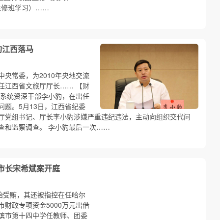
部进修班学习）……
豹江西落马
中央常委，为2010年央地交流
任江西省文旅厅厅长…… 【财
系统资深干部李小豹，在出任
题。5月13日，江西省纪委
厅党组书记、厅长李小豹涉嫌严重违纪违法，主动向组织交代问
查和监察调查。 李小豹最后一次……
原市长宋希斌案开庭
开始受贿，其还被指控在任哈尔
财政专项资金5000万元出借
滨市第十四中学任教师、团委