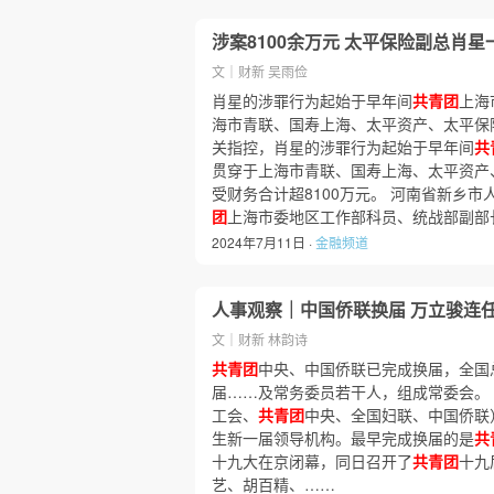
涉案8100余万元 太平保险副总肖星
文｜财新 吴雨俭
肖星的涉罪行为起始于早年间
共青团
上海
海市青联、国寿上海、太平资产、太平保
关指控，肖星的涉罪行为起始于早年间
共
贯穿于上海市青联、国寿上海、太平资产
受财务合计超8100万元。 河南省新乡市
团
上海市委地区工作部科员、统战部副部
2024年7月11日 ·
金融频道
人事观察｜中国侨联换届 万立骏连
文｜财新 林韵诗
共青团
中央、中国侨联已完成换届，全国
届……及常务委员若干人，组成常委会。 2
工会、
共青团
中央、全国妇联、中国侨联
生新一届领导机构。最早完成换届的是
共
十九大在京闭幕，同日召开了
共青团
十九
艺、胡百精、……