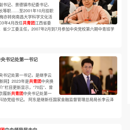
副书记、景德镇市纪委书记、
等职……至2001年10月挂职
月，梅亦转岗南昌大学科学文化活
03年4月改任
共青团
江西省委
省少工委主任，2007年2月到7月参加中央党校第六期中青班学
中央书记处第一书记
央书记处第一书记，是继李云
新网】2023年是
共青团
中央换
介”栏目更新显示，“70后”、曾
京履新
共青团
中央书记处第一
科协党组书记。 阿东是继新任国家金融监督管理总局局长李云泽
团
中央领导层去向