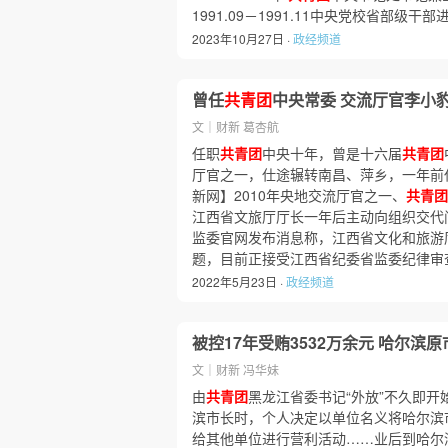
1991.09－1991.11中央党校省部级干
2023年10月27日 ·
政经频道
曾任
共青团
中央常委 交流厅官李小
文｜财新 葛杏航
任职
共青团
中央十年，曾是十六届
共青团
厅官之一，仕途辗转南昌、萍乡，一年前
新网】2010年央地交流厅官之一、
共青团
江西省文旅厅厅长一年后主动向组织交代问
监委官网发布消息称，江西省文化和旅游
题，目前正接受江西省纪委省监委纪律审
2022年5月23日 ·
政经频道
被控17年受贿3532万余元 哈尔滨
文｜财新 冯华妹
由
共青团
黑龙江省委书记“外放”不久即
滨市长时，个人决定以单位名义将哈尔滨市
给其他单位进行营利活动……业后到哈尔