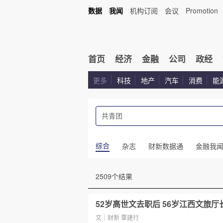
数据
我闻
机构订阅
会议
Promotion
首页
经济
金融
公司
政经
更多
科技
地产
汽车
消费
能
综合
杂志
财新数据通
金融我
2509个结果
52岁高世文去职后 56岁江西文旅
文｜财新 覃建行