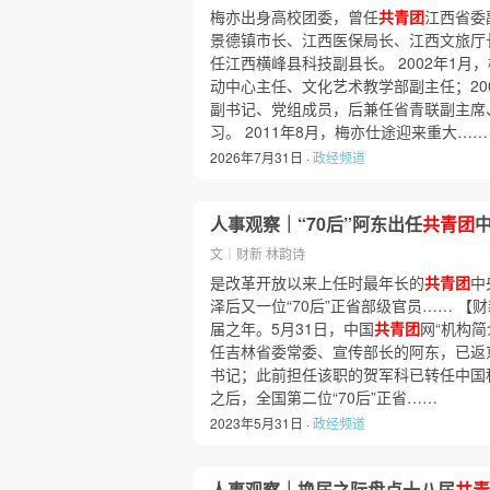
梅亦出身高校团委，曾任
共青团
江西省委
景德镇市长、江西医保局长、江西文旅厅长
任江西横峰县科技副县长。 2002年1
动中心主任、文化艺术教学部副主任；20
副书记、党组成员，后兼任省青联副主席、
习。 2011年8月，梅亦仕途迎来重大……
2026年7月31日 ·
政经频道
人事观察｜“70后”阿东出任
共青团
文｜财新 林韵诗
是改革开放以来上任时最年长的
共青团
中
泽后又一位“70后”正省部级官员…… 【财
届之年。5月31日，中国
共青团
网“机构简
任吉林省委常委、宣传部长的阿东，已返
书记；此前担任该职的贺军科已转任中国
之后，全国第二位“70后”正省……
2023年5月31日 ·
政经频道
人事观察｜换届之际盘点十八届
共青