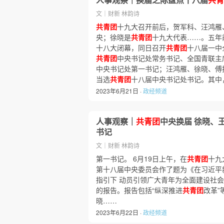
文｜财新 林韵诗
共青团
十九大召开前后，贺军科、汪鸿雁
央；徐晓是
共青团
十九大代表……。五年前
十八大闭幕，同日召开
共青团
十八届一中
共青团
中央书记处常务书记、全国青联主
中央书记处第一书记；汪鸿雁、徐晓、傅
当选
共青团
十八届中央书记处书记。其中
2023年6月21日 ·
政经频道
人事观察｜
共青团
中央换届 徐晓、
书记
文｜财新 林韵诗
第一书记。 6月19日上午，在
共青团
十九
第十八届中央委员会作了题为《在习近平
指引下 动员引领广大青年为全面建设社
的报告。报告包括“纵深推进
共青团
改革”
晓……
2023年6月22日 ·
政经频道