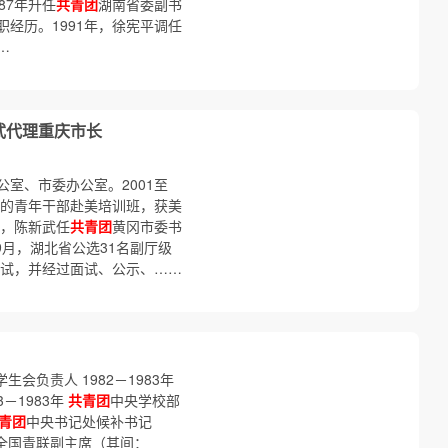
87年升任
共青团
湖南省委副书
经历。1991年，徐宪平调任
…
武代理重庆市长
室、市委办公室。2001至
织的青年干部赴美培训班，获美
年，陈新武任
共青团
黄冈市委书
年9月，湖北省公选31名副厅级
笔试，并经过面试、公示、……
生会负责人 1982－1983年
3－1983年
共青团
中央学校部
青团
中央书记处候补书记
全国青联副主席（其间：