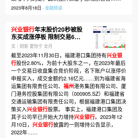
2023年8月18日 ·
金融频道
兴业银行
年末股价20秒被股
东买成涨停板 限制交易6个
月
文｜财新 夏怡宁 全月
截至2023年11月30日，福建港口集团持有
兴业银
行
股份2.80%，为前十大股东之一，在2023年最后
一个交易日收盘集合竞价阶段，名下账户以涨停价
申报买入，成交金额约2.16亿元……别为福建省海
运集团有限责任公司、
福州
港务集团有限公司、厦
门港务控股集团有限公司（000905.SZ）和福建省
交通运输集团有限责任公司，根据福建港口集团决
策买入
兴业银行
股票。 事实上，福建港口集团及
其子公司早已开始大力增持
兴业银行
。2023年12
月10日，
兴业银行
披露的一则增持公告显示，
2022年……