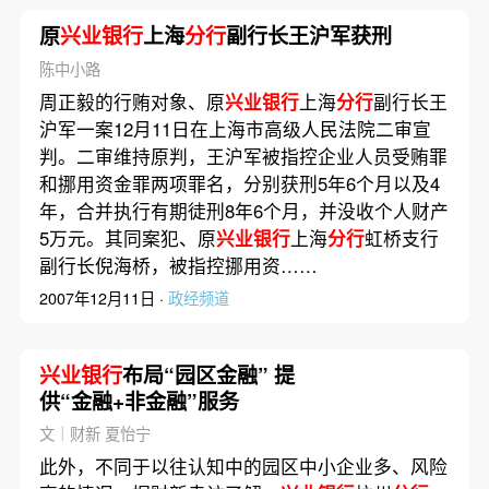
原
兴业银行
上海
分行
副行长王沪军获刑
陈中小路
周正毅的行贿对象、原
兴业银行
上海
分行
副行长王
沪军一案12月11日在上海市高级人民法院二审宣
判。二审维持原判，王沪军被指控企业人员受贿罪
和挪用资金罪两项罪名，分别获刑5年6个月以及4
年，合并执行有期徒刑8年6个月，并没收个人财产
5万元。其同案犯、原
兴业银行
上海
分行
虹桥支行
副行长倪海桥，被指控挪用资……
2007年12月11日 ·
政经频道
兴业银行
布局“园区金融” 提
供“金融+非金融”服务
文｜财新 夏怡宁
此外，不同于以往认知中的园区中小企业多、风险