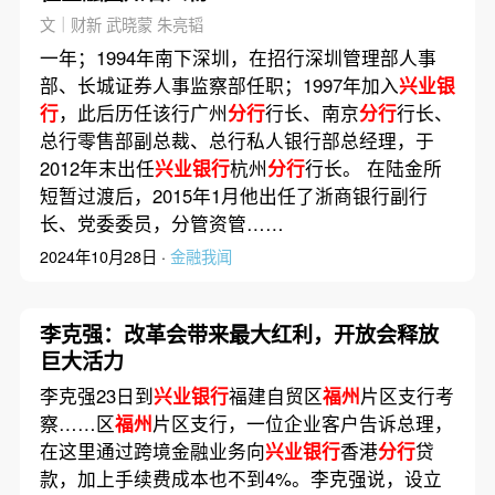
文｜财新 武晓蒙 朱亮韬
一年；1994年南下深圳，在招行深圳管理部人事
部、长城证券人事监察部任职；1997年加入
兴业银
行
，此后历任该行广州
分行
行长、南京
分行
行长、
总行零售部副总裁、总行私人银行部总经理，于
2012年末出任
兴业银行
杭州
分行
行长。 在陆金所
短暂过渡后，2015年1月他出任了浙商银行副行
长、党委委员，分管资管……
2024年10月28日 ·
金融我闻
李克强：改革会带来最大红利，开放会释放
巨大活力
李克强23日到
兴业银行
福建自贸区
福州
片区支行考
察……区
福州
片区支行，一位企业客户告诉总理，
在这里通过跨境金融业务向
兴业银行
香港
分行
贷
款，加上手续费成本也不到4%。李克强说，设立