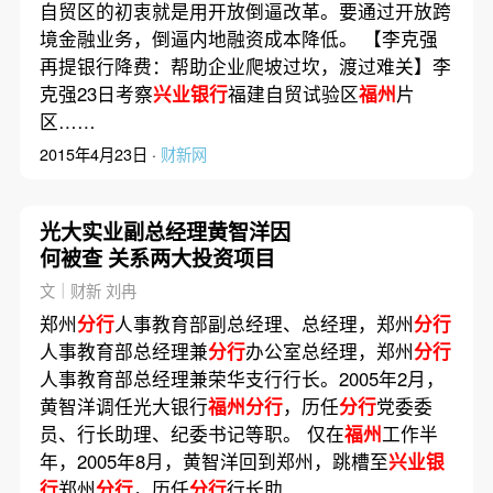
自贸区的初衷就是用开放倒逼改革。要通过开放跨
境金融业务，倒逼内地融资成本降低。 【李克强
再提银行降费：帮助企业爬坡过坎，渡过难关】李
克强23日考察
兴业银行
福建自贸试验区
福州
片
区……
2015年4月23日 ·
财新网
光大实业副总经理黄智洋因
何被查 关系两大投资项目
文｜财新 刘冉
郑州
分行
人事教育部副总经理、总经理，郑州
分行
人事教育部总经理兼
分行
办公室总经理，郑州
分行
人事教育部总经理兼荣华支行行长。2005年2月，
黄智洋调任光大银行
福州分行
，历任
分行
党委委
员、行长助理、纪委书记等职。 仅在
福州
工作半
年，2005年8月，黄智洋回到郑州，跳槽至
兴业银
行
郑州
分行
，历任
分行
行长助……