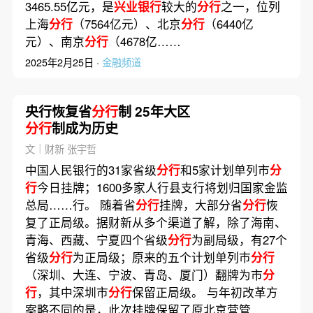
3465.55亿元，是
兴业银行
较大的
分行
之一，位列
上海
分行
（7564亿元）、北京
分行
（6440亿
元）、南京
分行
（4678亿……
2025年2月25日 ·
金融频道
央行恢复省
分行
制 25年大区
分行
制成为历史
文｜财新 张宇哲
中国人民银行的31家省级
分行
和5家计划单列市
分
行
今日挂牌；1600多家人行县支行将划归国家金监
总局……行。 随着省
分行
挂牌，大部分省
分行
恢
复了正局级。据财新从多个渠道了解，除了海南、
青海、西藏、宁夏四个省级
分行
为副局级，有27个
省级
分行
为正局级；原来的五个计划单列市
分行
（深圳、大连、宁波、青岛、厦门）翻牌为市
分
行
，其中深圳市
分行
保留正局级。 与年初改革方
案略不同的是，此次挂牌保留了原北京营管……