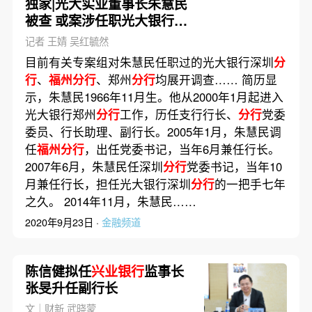
独家|光大实业董事长朱慧民
被查 或案涉任职光大银行期
间的利益输送
记者 王婧 吴红毓然
目前有关专案组对朱慧民任职过的光大银行深圳
分
行
、
福州分行
、郑州
分行
均展开调查…… 简历显
示，朱慧民1966年11月生。他从2000年1月起进入
光大银行郑州
分行
工作，历任支行行长、
分行
党委
委员、行长助理、副行长。2005年1月，朱慧民调
任
福州分行
，出任党委书记，当年6月兼任行长。
2007年6月，朱慧民任深圳
分行
党委书记，当年10
月兼任行长，担任光大银行深圳
分行
的一把手七年
之久。 2014年11月，朱慧民……
2020年9月23日 ·
金融频道
陈信健拟任
兴业银行
监事长
张旻升任副行长
文｜财新 武晓蒙