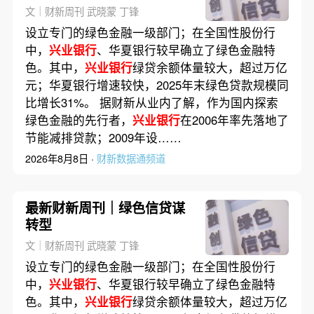
到精细化高质量
文｜财新周刊 武晓蒙 丁锋
设立专门的绿色金融一级部门；在全国性股份行
中，
兴业银行
、华夏银行较早确立了绿色金融特
色。其中，
兴业银行
绿贷余额体量较大，超过万亿
元；华夏银行增速较快，2025年末绿色贷款规模同
比增长31%。 据财新从业内了解，作为国内探索
绿色金融的先行者，
兴业银行
在2006年率先落地了
节能减排贷款；2009年设……
2026年8月8日 ·
财新数据通频道
最新财新周刊｜绿色信贷谋
转型
文｜财新周刊 武晓蒙 丁锋
设立专门的绿色金融一级部门；在全国性股份行
中，
兴业银行
、华夏银行较早确立了绿色金融特
色。其中，
兴业银行
绿贷余额体量较大，超过万亿