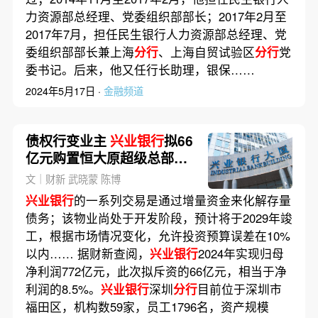
力资源部总经理、党委组织部部长；2017年2月至
2017年7月，担任民生银行人力资源部总经理、党
委组织部部长兼上海
分行
、上海自贸试验区
分行
党
委书记。后来，他又任行长助理，银保……
2024年5月17日 ·
金融频道
债权行变业主
兴业银行
拟66
亿元购置恒大原超级总部地
块物业
文｜财新 武晓蒙 陈博
兴业银行
的一系列交易是通过增量资金来化解存量
债务；该物业尚处于开发阶段，预计将于2029年竣
工，根据市场情况变化，允许投资预算误差在10%
以内…… 据财新查阅，
兴业银行
2024年实现归母
净利润772亿元，此次拟斥资的66亿元，相当于净
利润的8.5%。
兴业银行
深圳
分行
目前位于深圳市
福田区，机构数59家，员工1796名，资产规模