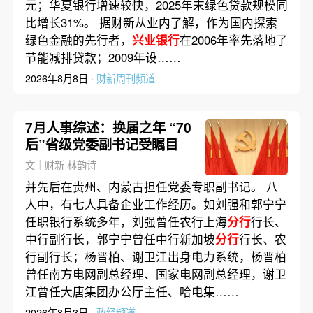
元；华夏银行增速较快，2025年末绿色贷款规模同
比增长31%。 据财新从业内了解，作为国内探索
绿色金融的先行者，
兴业银行
在2006年率先落地了
节能减排贷款；2009年设……
2026年8月8日 ·
财新周刊频道
7月人事综述：换届之年 “70
后”省级党委副书记受瞩目
文｜财新 林韵诗
并先后在贵州、内蒙古担任党委专职副书记。 八
人中，有七人具备企业工作经历。如刘强和郭宁宁
任职银行系统多年，刘强曾任农行上海
分行
行长、
中行副行长，郭宁宁曾任中行新加坡
分行
行长、农
行副行长；杨晋柏、谢卫江出身电力系统，杨晋柏
曾任南方电网副总经理、国家电网副总经理，谢卫
江曾任大唐集团办公厅主任、哈电集……
2026年8月3日 ·
政经频道