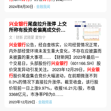
2024年8月30日 ·
金融我闻
兴业银行
尾盘拉升涨停 上交
所称有投资者偏离成交价大
笔申报
文｜财新 武晓蒙 夏怡宁
兴业银行
公告，经自查核实，公司经营情况正常，
内外部经营环境未发生重大变化，不存在应披露而
未披露的重大事项…… 【财新网】2023年最后一
个交易日，头部股份行
兴业银行
（601166.SH）股
价突发异动引发关注。 2023年12月29日，
兴业银
行
股价尾盘集合竞价大幅波动，在前期微涨不到
0.3%的情况下直接拉升涨停。截至收盘，该行股
价较前一日上涨9.97%，收报16.21元/股，市值
3368亿元，市净率PB为0……
2023年12月29日 ·
金融频道