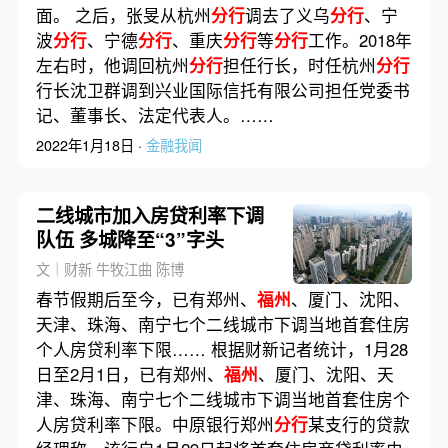
面。 之后，张旻从杭州
分行
调去了义乌
分行
、宁
波
分行
、宁德
分行
、重庆
分行
等
分行
工作。2018年
左右时，他调回杭州
分行
担任行长，时任杭州
分行
行长沈卫群调到兴业国际信托有限公司担任党委书
记、董事长、法定代表人。……
2022年1月18日 ·
金融我闻
二线城市加入房贷利率下调
队伍 多城降至“3”字头
文｜财新 牛牧江曲 陈博
春节假期后至今，已有郑州、
福州
、厦门、沈阳、
天津、珠海、南宁七个二线城市下调当地首套住房
个人房贷利率下限…… 根据财新记者统计，1月28
日至2月1日，已有郑州、
福州
、厦门、沈阳、天
津、珠海、南宁七个二线城市下调当地首套住房个
人房贷利率下限。中原银行郑州
分行
某支行的贷款