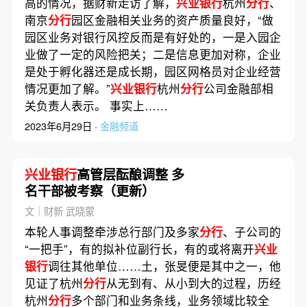
高的情况，据财新走访了解，
兴业银行
杭州
分行
、
南京
分行
园区金融相关业务的资产质量良好，“做
园区业务对银行风控反而是有好处的，一是入园企
业做了一定的风险把关；二是信息更加对称，企业
是处于孵化器还是成长期，园区网格员对企业经营
情况更加了解。”
兴业银行
杭州
分行
公司金融部相
关负责人表示。 事实上……
2023年6月29日 ·
金融频道
兴业银行
高管层酝酿调整 多
名干部被考察（更新）
文｜财新 武晓蒙
本轮人事调整牵涉总行部门及多家
分行
、子公司的
“一把手”，有的拟补位副行长，有的或将离开
兴业
银行
调往其他单位……土，张旻便是其中之一，他
见证了杭州
分行
从无到有、从小到大的过程，历经
杭州
分行
多个部门和业务条线，业务领域比较全