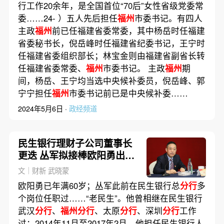
行工作20余年，是全国首位“70后”女性省级党委常
委……24- ）五人先后担任
福州
市委书记。有四人
主政
福州
前已任福建省委常委，其中杨岳时任福建
省委秘书长，倪岳峰时任福建省纪委书记，王宁时
任福建省委组织部长；林宝金则由福建省副省长转
任福建省委常委、
福州
市委书记。 主政
福州
期
间，杨岳、王宁均当选中央候补委员，倪岳峰、郭
宁宁担任
福州
市委书记前已是中央候补委……
2024年5月6日 ·
政经频道
民生银行理财子公司董事长
更迭 丛军拟接棒欧阳勇出任
“一把手”
文｜财新 武晓蒙
欧阳勇已年满60岁；丛军此前在民生银行总
分行
多
个岗位任职过……“老民生”。他曾相继在民生银行
武汉
分行
、
福州分行
、太原
分行
、深圳
分行
工作
过；2014年11月至2017年2月，他担任民生银行人