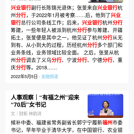
兴业银行
副行长陈锦光退休；张旻来自
兴业银行
杭
州
分行
，于2022年1月被考察……后，他到了
兴业
银行
总行公司条线工作；后来，
兴业银行
杭州
分行
筹建，一些年轻人被派到杭州
分行
参与筹建、开疆
拓土，张旻便是其中之一，他见证了杭州
分行
从无
到有、从小到大的过程，历经杭州
分行
多个部门和
业务条线，业务领域比较全面。 之后，张旻从杭
州
分行
调去了义乌
分行
、宁波
分行
、宁德
分行
、重
庆
分行
等。2018……
2022年5月5日 ·
金融频道
人事观察｜“有福之州”迎来
“70后”女书记
文｜财新 林韵诗
候补中委、福建省常务副省长郭宁宁履新
福州
市委
书记，早年毕业于清华大学，在中国银行、农业银