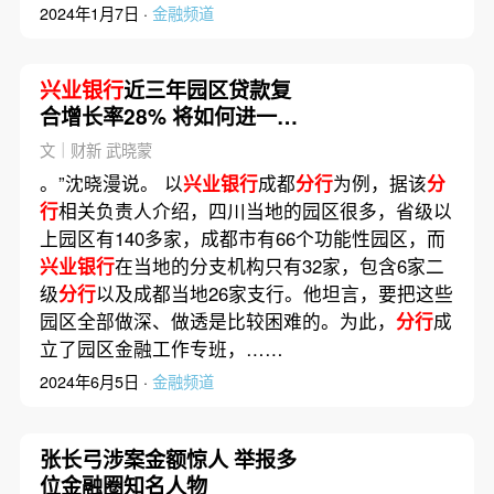
2024年1月7日 ·
金融频道
兴业银行
近三年园区贷款复
合增长率28% 将如何进一步
深耕？
文｜财新 武晓蒙
。”沈晓漫说。 以
兴业银行
成都
分行
为例，据该
分
行
相关负责人介绍，四川当地的园区很多，省级以
上园区有140多家，成都市有66个功能性园区，而
兴业银行
在当地的分支机构只有32家，包含6家二
级
分行
以及成都当地26家支行。他坦言，要把这些
园区全部做深、做透是比较困难的。为此，
分行
成
立了园区金融工作专班，……
2024年6月5日 ·
金融频道
张长弓涉案金额惊人 举报多
位金融圈知名人物