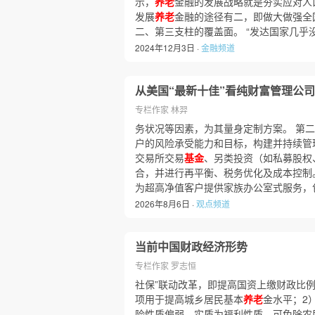
示，
养老
金融的发展战略就是夯实应对人
发展
养老
金融的途径有二，即做大做强全
二、第三支柱的覆盖面。 “发达国家几乎
2024年12月3日 ·
金融频道
从美国“最新十佳”看纯财富管理公
专栏作家 林羿
务状况等因素，为其量身定制方案。 第
户的风险承受能力和目标，构建并持续管
交易所交易
基金
、另类投资（如私募股权
合，并进行再平衡、税务优化及成本控制
为超高净值客户提供家族办公室式服务，
2026年8月6日 ·
观点频道
当前中国财政经济形势
专栏作家 罗志恒
社保”联动改革，即提高国资上缴财政比
项用于提高城乡居民基本
养老
金水平；2
险性质偏弱、实质为福利性质，可免除农