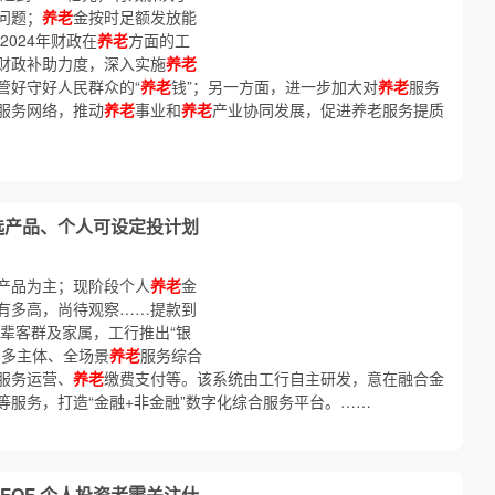
问题；
养老
金按时足额发放能
2024年财政在
养老
方面的工
财政补助力度，深入实施
养老
管好守好人民群众的“
养老
钱”；另一方面，进一步加大对
养老
服务
服务网络，推动
养老
事业和
养老
产业协同发展，促进养老服务提质
优选产品、个人可设定投计划
产品为主；现阶段个人
养老
金
有多高，尚待观察……提款到
辈客群及家属，工行推出“银
的多主体、全场景
养老
服务综合
服务运营、
养老
缴费支付等。该系统由工行自主研发，意在融合金
等服务，打造“金融+非金融”数字化综合服务平台。……
FOF 个人投资者需关注什