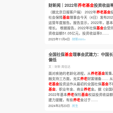
财新闻｜2022年
养老基金
投资收益率
（据北京日报客户端） 2022年
养老基金
社会保障
基金
理事会今天（4日）发布20
运营年度报告。报告显示，2022年，基本
增长。 根据报告，2022年社保
基金
会受
资收益额51.05亿元，投资收益率0……
2023年11月4日 ·
财新mini+
全国社保
基金
理事会武建力：中国长
偏低
文｜财新 周信达
面对疾驰的老龄化进程，从
养老基金
筹集
融支持三方面，充实
养老
财富储备…… 
老基金
投资运作从最初的全国社保
基金
不
基金
、职业年金、商业
养老
金。据《全国
2022年基本
养老
保险
基金
权益投资收益额5
建力提醒，有些
养老
金过于……
2024年2月23日 ·
民生