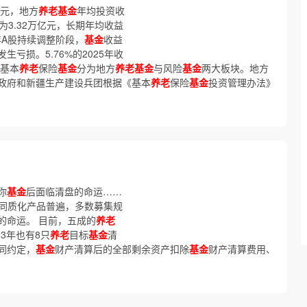
亿元，地方
养老基金
年均投资收
为3.32万亿元，长期年均收益
23年A股持续调整阶段，
基金
收益
亏损。5.76%的2025年收
 基本
养老
保险
基金
分为地方
养老基金
与风险
基金
两大板块。地方
政府和新疆生产建设兵团根据《基本
养老
保险
基金
投资管理办法》
你
基金
后面临清盘的命运……
，同质化产品普遍，多数募集规
的命运。 目前，五成的
养老
3年也有8只
养老
目标
基金
清
同约定，
基金
财产清算后的全部剩余资产扣除
基金
财产清算费用、