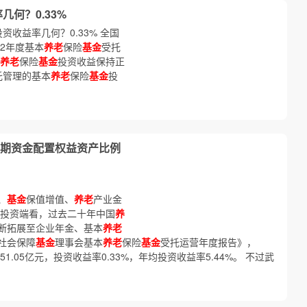
几何？0.33%
投资收益率几何？0.33% 全国
22年度基本
养老
保险
基金
受托
养老
保险
基金
投资收益保持正
托管理的基本
养老
保险
基金
投
期资金配置权益资产比例
、
基金
保值增值、
养老
产业金
从投资端看，过去二十年中国
养
断拓展至企业年金、基本
养老
社会保障
基金
理事会基本
养老
保险
基金
受托运营年度报告》，
1.05亿元，投资收益率0.33%，年均投资收益率5.44%。 不过武