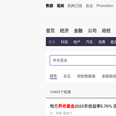
数据
我闻
机构订阅
会议
Promotion
首页
经济
金融
公司
政经
更多
科技
地产
汽车
消费
能
综合
杂志
财新数据通
金融我
10403个结果
地方
养老基金
2025年收益率5.76
文｜财新 夏怡宁