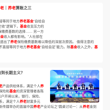
老
｜
养老
算账之三
接等同于地方
养老基金
“自给自
定收”逻辑下，
基金
收支压力的
保缴费基数的选择…… 另一方
基金
收入都有影响。”人社部在
观道出了
养老
保险缴费基数难以降低的深层次原因。 值得注意的
不直接等同于地方
养老基金
“自给自足”能力。除
基金
收入之外，
基
做到长期主义？
老
产品供给体系，满足个人
养
保险和
基金
的资深管理者各陈
账户开闸以来，银行、保险、
系，满足个人
养老
财富多元
财新传媒举办的首届中国
养老
产业论坛之“圆桌讨论一：从
养老
金到