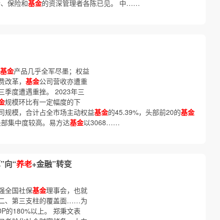
行、保险和
基金
的资深管理者各陈已见。 中……
基金
产品几乎全军尽墨；权益
费改革，
基金
公司营收亦遭重
季度遭遇重挫。 2023年三
金
规模环比有一定幅度的下
司规模，合计占全市场主动权益
基金
的45.39%，头部前20的
基金
，头部集中度较高。易方达
基金
以3068……
”向“
养老
+金融”转变
强全国社保
基金
理事会，也就
二、第三支柱的覆盖面……为
P的180%以上。 郑秉文表