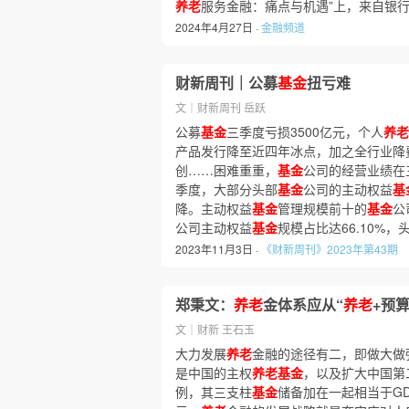
养老
服务金融：痛点与机遇”上，来自银
2024年4月27日 ·
金融频道
财新周刊｜公募
基金
扭亏难
文｜财新周刊 岳跃
公募
基金
三季度亏损3500亿元，个人
养老
产品发行降至近四年冰点，加之全行业降
创……困难重重，
基金
公司的经营业绩在三
季度，大部分头部
基金
公司的主动权益
基
降。主动权益
基金
管理规模前十的
基金
公
公司主动权益
基金
规模占比达66.10%
2023年11月3日 ·
《财新周刊》2023年第43期
郑秉文：
养老
金体系应从“
养老
+预算
文｜财新 王石玉
大力发展
养老
金融的途径有二，即做大做
是中国的主权
养老基金
，以及扩大中国第
例，其三支柱
基金
储备加在一起相当于GD