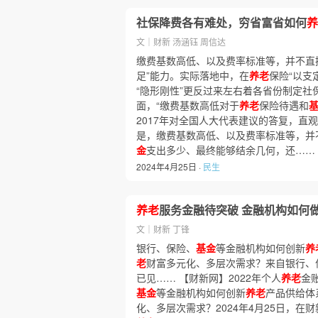
社保降费各有难处，穷省富省如何
养
文｜财新 汤涵钰 周信达
缴费基数高低、以及费率标准等，并不直
足”能力。实际落地中，在
养老
保险“以支
“隐形刚性”更反过来左右着各省份制定社
面，“缴费基数高低对于
养老
保险待遇和
2017年对全国人大代表建议的答复，直
是，缴费基数高低、以及费率标准等，并
金
支出多少、最终能够结余几何，还……
2024年4月25日 ·
民生
养老
服务金融待突破 金融机构如何
文｜财新 丁锋
银行、保险、
基金
等金融机构如何创新
养
老
财富多元化、多层次需求？来自银行、
已见…… 【财新网】2022年个人
养老
金
基金
等金融机构如何创新
养老
产品供给体
化、多层次需求？2024年4月25日，在