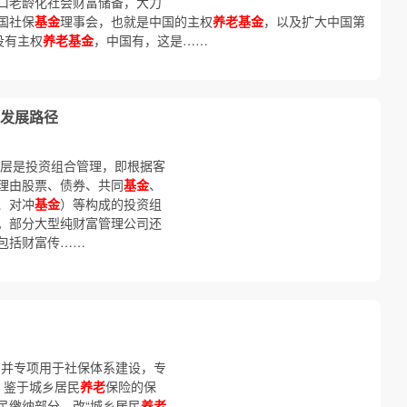
口老龄化社会财富储备，大力
国社保
基金
理事会，也就是中国的主权
养老基金
，以及扩大中国第
没有主权
养老基金
，中国有，这是……
司发展路径
二层是投资组合管理，即根据客
理由股票、债券、共同
基金
、
、对冲
基金
）等构成的投资组
。部分大型纯财富管理公司还
包括财富传……
例并专项用于社保体系建设，专
）鉴于城乡居民
养老
保险的保
民缴纳部分，改“城乡居民
养老