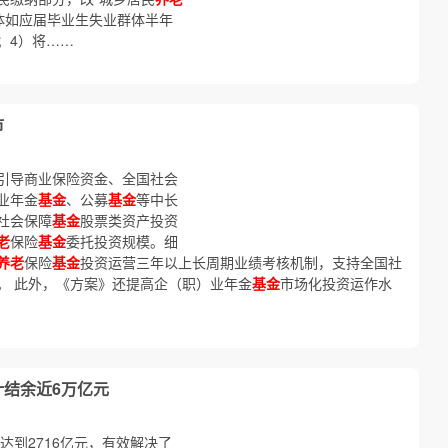
体如应届毕业生失业群体半年
；4）将……
市
引导商业保险资金、全国社会
业年金
基金
、公募
基金
等中长
社会保障
基金
股票类资产投资
老
保险
基金
委托投资规模。细
养老
保险
基金
投资运营三年以上长周期业绩考核机制，支持全国社
。 此外，《方案》还提高企（职）业年金
基金
市场化投资运作水
计结余近6万亿元
达到2716亿元，有效解决了