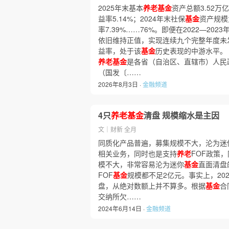
2025年末基本
养老基金
资产总额3.52万
益率5.14%；2024年末社保
基金
资产规模
率7.39%……76%。即便在2022—20
依旧维持正值，实现连续九个完整年度未发生
益率，处于该
基金
历史表现的中游水平。
养老基金
是各省（自治区、直辖市）人民
（国发〔……
2026年8月3日 ·
金融频道
4只
养老基金
清盘 规模缩水是主因
文｜财新 全月
同质化产品普遍，募集规模不大，沦为迷
相关业务，同时也是支持
养老
FOF政策
模不大，非常容易沦为迷你
基金
直面清盘
FOF
基金
规模都不足2亿元。事实上，202
盘，从绝对数额上并不算多。根据
基金
合
交纳所欠……
2024年6月14日 ·
金融频道