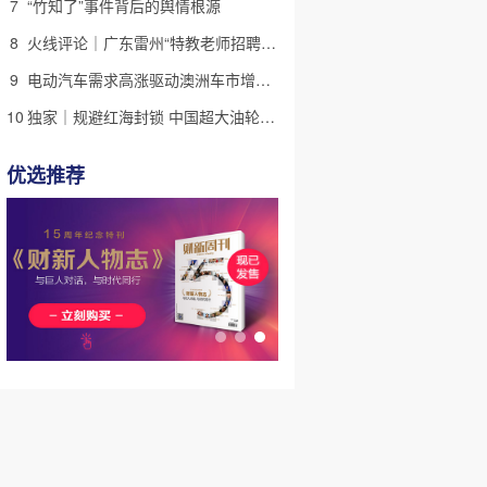
7
“竹知了”事件背后的舆情根源
8
火线评论｜广东雷州“特教老师招聘违规”很雷，仍有诸多疑点
9
电动汽车需求高涨驱动澳洲车市增长 中国品牌表现强劲｜出海·汽车
10
独家｜规避红海封锁 中国超大油轮停靠埃及绕行非洲
优选推荐