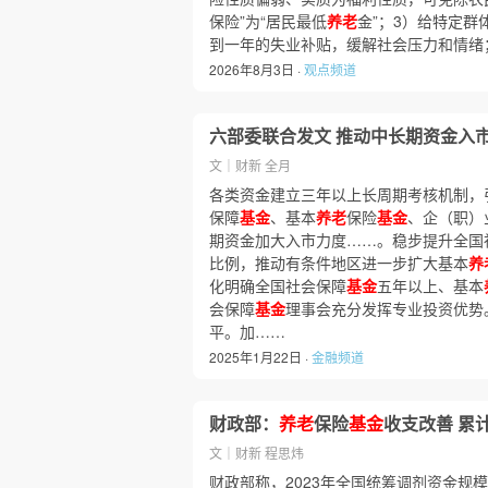
保险”为“居民最低
养老
金”；3）给特定群
到一年的失业补贴，缓解社会压力和情绪
2026年8月3日 ·
观点频道
六部委联合发文 推动中长期资金入
文｜财新 全月
各类资金建立三年以上长周期考核机制，
保障
基金
、基本
养老
保险
基金
、企（职）
期资金加大入市力度……。稳步提升全国
比例，推动有条件地区进一步扩大基本
养
化明确全国社会保障
基金
五年以上、基本
会保障
基金
理事会充分发挥专业投资优势
平。加……
2025年1月22日 ·
金融频道
财政部：
养老
保险
基金
收支改善 累
文｜财新 程思炜
财政部称，2023年全国统筹调剂资金规模