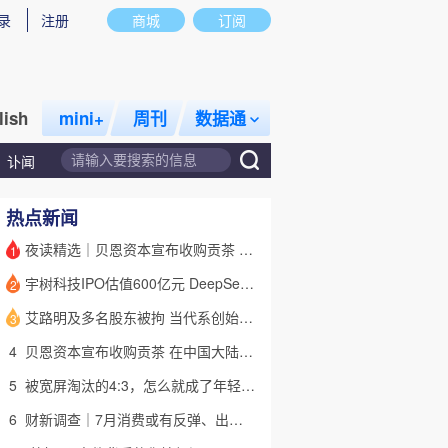
录
注册
商城
订阅
lish
mini+
周刊
数据通
讣闻
热点新闻
夜读精选｜贝恩资本宣布收购贡茶 在中国大陆无法注册商标后退出市场
1
宇树科技IPO估值600亿元 DeepSeek参与战略配售
2
话题
特别呈现
私房课
艾路明及多名股东被拘 当代系创始人因何此时被清算
3
4
贝恩资本宣布收购贡茶 在中国大陆无法注册商标后退出市场
5
被宽屏淘汰的4:3，怎么就成了年轻人的“梦核”？｜热点
6
财新调查｜7月消费或有反弹、出口维持强劲 受哪些因素带动？