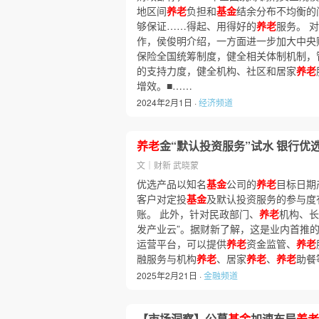
地区间
养老
负担和
基金
结余分布不均衡的
够保证……得起、用得好的
养老
服务。 对
作，侯俊明介绍，一方面进一步加大中央
保险全国统筹制度，健全相关体制机制，
的支持力度，健全机构、社区和居家
养老
增效。■……
2024年2月1日 ·
经济频道
养老
金“默认投资服务”试水 银行
文｜财新 武晓蒙
优选产品以知名
基金
公司的
养老
目标日期
客户对定投
基金
及默认投资服务的参与度
账。 此外，针对民政部门、
养老
机构、长
发产业云”。据财新了解，这是业内首推
运营平台，可以提供
养老
资金监管、
养老
融服务与机构
养老
、居家
养老
、
养老
助餐
2025年2月21日 ·
金融频道
【市场洞察】公募
基金
加速布局
养老