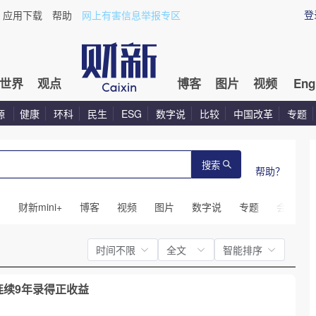
登
应用下载
帮助
网上有害信息举报专区
世界
观点
博客
图片
视频
Eng
源
健康
环科
民生
ESG
数字说
比较
中国改革
专题
搜索
帮助？
闻
财新mini+
博客
视频
图片
数字说
专题
会议
时间不限
全文
智能排序
% 连续9年录得正收益