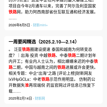
项目自今年2月通车以来，完善了阿尔及利亚国家
铁路
网，助力阿西南部省份互联互通和经济发展。
……
2026年8月5日 ·
财新mini+
一周要闻精选（2025.2.10—2.14）
。 泛亚
铁路
圈建设提速 泰国和越南为何转变态
度？｜出海·投资 中越
铁路
、中泰
铁路
二期计划年
内开工；有业内人士认为，相比姗姗来迟的中泰
铁
路
二期，中国与越南之间的
铁路
进展或许会更快。
相关专题：中企“出海”之路 [评论上榜]财新网友
lxVHpGCLs：中老
铁路
示范作用明显。 仿制药公
开数据失
准
再现端倪 药监官网过评信息已恢复下
载……
2025年2月14日 ·
财新网