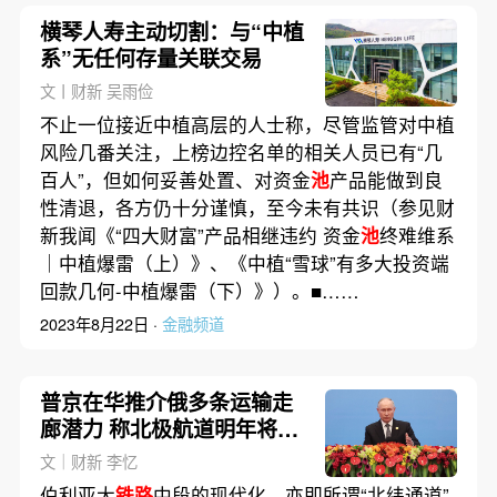
横琴人寿主动切割：与“中植
系”无任何存量关联交易
文丨财新 吴雨俭
不止一位接近中植高层的人士称，尽管监管对中植
风险几番关注，上榜边控名单的相关人员已有“几
百人”，但如何妥善处置、对资金
池
产品能做到良
性清退，各方仍十分谨慎，至今未有共识（参见财
新我闻《“四大财富”产品相继违约 资金
池
终难维系
｜中植爆雷（上）》、《中植“雪球”有多大投资端
回款几何-中植爆雷（下）》）。■……
2023年8月22日 ·
金融频道
普京在华推介俄多条运输走
廊潜力 称北极航道明年将全
年通航
文｜财新 李忆
伯利亚大
铁路
中段的现代化，亦即所谓“北纬通道”