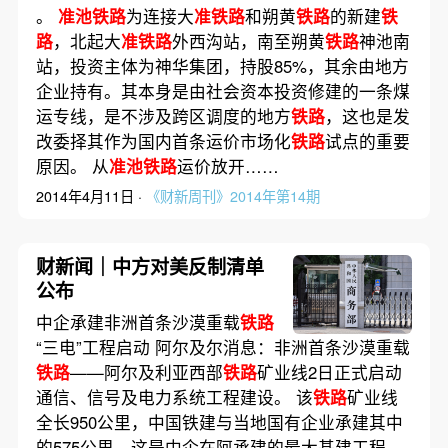
。
准池铁路
为连接大
准铁路
和朔黄
铁路
的新建
铁
路
，北起大
准铁路
外西沟站，南至朔黄
铁路
神池南
站，投资主体为神华集团，持股85%，其余由地方
企业持有。其本身是由社会资本投资修建的一条煤
运专线，是不涉及跨区调度的地方
铁路
，这也是发
改委择其作为国内首条运价市场化
铁路
试点的重要
原因。 从
准池铁路
运价放开……
2014年4月11日 ·
《财新周刊》2014年第14期
财新闻｜中方对美反制清单
公布
中企承建非洲首条沙漠重载
铁路
“三电”工程启动 阿尔及尔消息：非洲首条沙漠重载
铁路
——阿尔及利亚西部
铁路
矿业线2日正式启动
通信、信号及电力系统工程建设。 该
铁路
矿业线
全长950公里，中国铁建与当地国有企业承建其中
的575公里。这是中企在阿承建的最大基建工程。