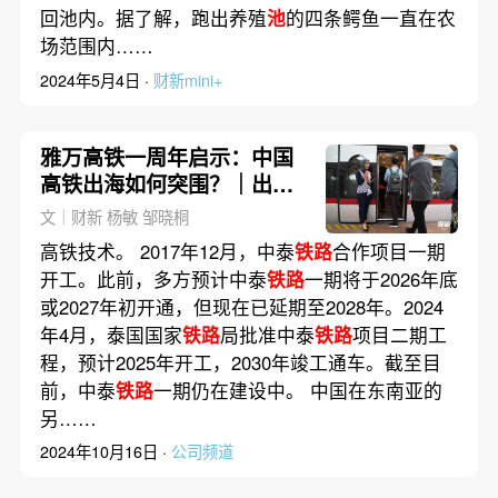
回池内。据了解，跑出养殖
池
的四条鳄鱼一直在农
场范围内……
2024年5月4日 ·
财新mini+
雅万高铁一周年启示：中国
高铁出海如何突围？｜出海·
投资
文｜财新 杨敏 邹晓桐
高铁技术。 2017年12月，中泰
铁路
合作项目一期
开工。此前，多方预计中泰
铁路
一期将于2026年底
或2027年初开通，但现在已延期至2028年。2024
年4月，泰国国家
铁路
局批准中泰
铁路
项目二期工
程，预计2025年开工，2030年竣工通车。截至目
前，中泰
铁路
一期仍在建设中。 中国在东南亚的
另……
2024年10月16日 ·
公司频道