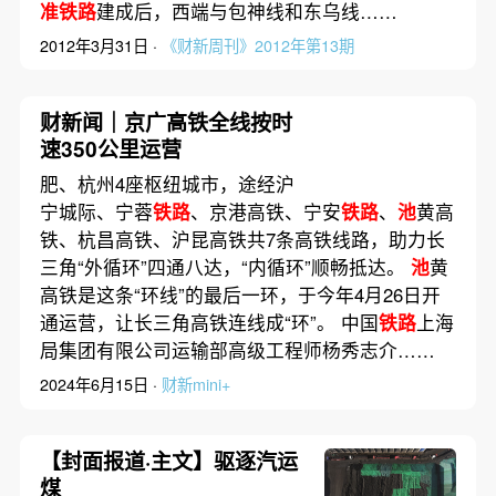
准铁路
建成后，西端与包神线和东乌线……
2012年3月31日 ·
《财新周刊》2012年第13期
财新闻｜京广高铁全线按时
速350公里运营
肥、杭州4座枢纽城市，途经沪
宁城际、宁蓉
铁路
、京港高铁、宁安
铁路
、
池
黄高
铁、杭昌高铁、沪昆高铁共7条高铁线路，助力长
三角“外循环”四通八达，“内循环”顺畅抵达。
池
黄
高铁是这条“环线”的最后一环，于今年4月26日开
通运营，让长三角高铁连线成“环”。 中国
铁路
上海
局集团有限公司运输部高级工程师杨秀志介……
2024年6月15日 ·
财新mini+
【封面报道·主文】驱逐汽运
煤