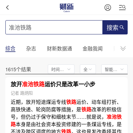
搜索
综合
杂志
财新数据通
金融我闻
财新mini
1615个结果
时间不限
全文
智能排序
放开
准池铁路
运价只是改革一小步
记者 路炳阳
近期，放开短途煤运专线
铁路
运价、动车组打折、
高铁快递、轮岗防腐等措施，是
铁路
改革的积极信
号，但仍过于保守和细枝末节……就是说，
准池铁
路
本身是由社会资本投资修建的一条煤运专线，是
不涉及跨区调度的地方
铁路
，这也是发改委择其作