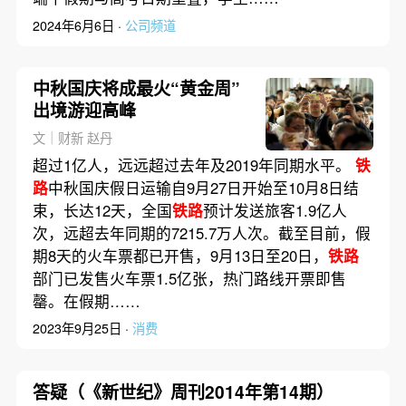
2024年6月6日 ·
公司频道
中秋国庆将成最火“黄金周”
出境游迎高峰
文｜财新 赵丹
超过1亿人，远远超过去年及2019年同期水平。
铁
路
中秋国庆假日运输自9月27日开始至10月8日结
束，长达12天，全国
铁路
预计发送旅客1.9亿人
次，远超去年同期的7215.7万人次。截至目前，假
期8天的火车票都已开售，9月13日至20日，
铁路
部门已发售火车票1.5亿张，热门路线开票即售
罄。在假期……
2023年9月25日 ·
消费
答疑（《新世纪》周刊2014年第14期）