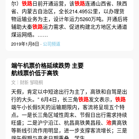
尔）
铁路
日前开通运营，该
铁路
连通山西省、陕西
省、内蒙古自治区，全长214.495公里，以办理货
物运输业务为主，设计年运力5260万吨。开通后将
辅助大秦
铁路
运力需求、促进构建北方地区大通道
煤运网络。……
2019年1月8日 ·
公司频道
端午机票价格延续跌势 主要
航线票价低于高铁
文｜财新 邹晓桐
天假，肯定以中短途出行为主了，高铁和自驾是出
行的大头。” 6月4日，长三角
铁路
发文表示，
铁路
端午小长假5天的运输期限内，客流将呈现五个特
点。一是长三角区域性周末、节假日出行需求持续
旺盛；二是沪宁沿江、杭昌高铁黄昌段、
池
黄高铁
等新线引流作用明显，进一步支撑客流增长；三是
端午假期与高考日期重叠，学生……