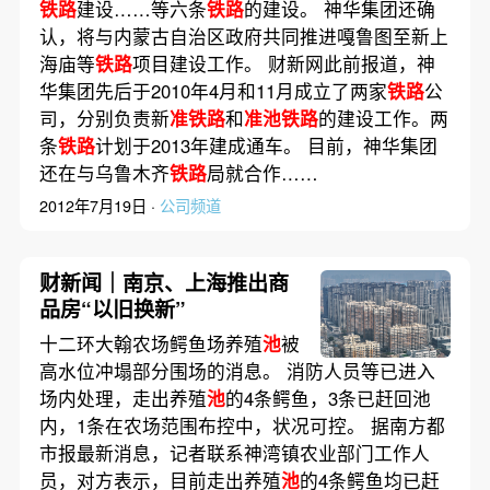
铁路
建设……等六条
铁路
的建设。 神华集团还确
认，将与内蒙古自治区政府共同推进嘎鲁图至新上
海庙等
铁路
项目建设工作。 财新网此前报道，神
华集团先后于2010年4月和11月成立了两家
铁路
公
司，分别负责新
准铁路
和
准池铁路
的建设工作。两
条
铁路
计划于2013年建成通车。 目前，神华集团
还在与乌鲁木齐
铁路
局就合作……
2012年7月19日 ·
公司频道
财新闻｜南京、上海推出商
品房“以旧换新”
十二环大翰农场鳄鱼场养殖
池
被
高水位冲塌部分围场的消息。 消防人员等已进入
场内处理，走出养殖
池
的4条鳄鱼，3条已赶回池
内，1条在农场范围布控中，状况可控。 据南方都
市报最新消息，记者联系神湾镇农业部门工作人
员，对方表示，目前走出养殖
池
的4条鳄鱼均已赶