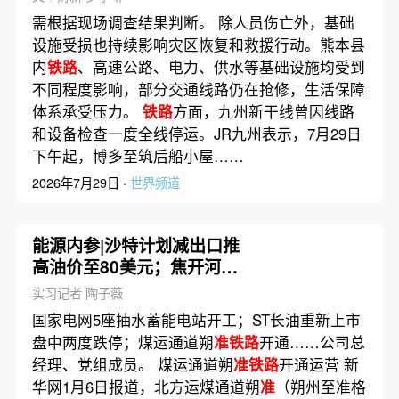
需根据现场调查结果判断。 除人员伤亡外，基础
设施受损也持续影响灾区恢复和救援行动。熊本县
内
铁路
、高速公路、电力、供水等基础设施均受到
不同程度影响，部分交通线路仍在抢修，生活保障
体系承受压力。
铁路
方面，九州新干线曾因线路
和设备检查一度全线停运。JR九州表示，7月29日
下午起，博多至筑后船小屋……
2026年7月29日 ·
世界频道
能源内参|沙特计划减出口推
高油价至80美元；焦开河任
中国兵工集团董事长
实习记者 陶子薇
国家电网5座抽水蓄能电站开工；ST长油重新上市
盘中两度跌停；煤运通道朔
准铁路
开通……公司总
经理、党组成员。 煤运通道朔
准铁路
开通运营 新
华网1月6日报道，北方运煤通道朔
准
（朔州至准格