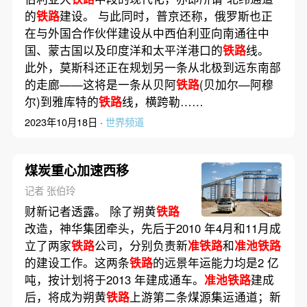
的
铁路
建设。 与此同时，普京还称，俄罗斯也正
在与外国合作伙伴建设从中西伯利亚向南通往中
国、蒙古国以及印度洋和太平洋港口的
铁路
线。
此外，莫斯科还正在规划另一条从北极到远东南部
的走廊——这将是一条从贝阿
铁路
(贝加尔—阿穆
尔)到雅库特的
铁路
线，横跨勒……
2023年10月18日 ·
世界频道
煤炭重心加速西移
记者 张伯玲
财新记者透露。 除了朔黄
铁路
改造，神华集团牵头，先后于2010 年4月和11月成
立了两家
铁路
公司，分别负责新
准铁路
和
准池铁路
的建设工作。这两条
铁路
的远景年运能力均是2 亿
吨，按计划将于2013 年建成通车。
准池铁路
建成
后，将成为朔黄
铁路
上游第二条煤源集运通道；新