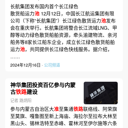
IPO询价募资35亿元；恒力
长航集团发布国内首个长江绿色
重工接获170亿元集装箱船
散货船运力
池
12月12日，中国长江航运集团有限
订单
公司（下称“长航集团”）长江绿色散货运力
池
发布
会在重庆举行。长航集团将整合长江流域LNG、甲
醇等动力绿色散货船舶资源，牵头渝建物流、亲河
船务等8家长江船东企业，成立长江绿色散货船舶
运力
池
，共同提供长江绿色快线服务。据介绍，
……
2024年12月16日 ·
公司频道
神华集团投资百亿参与内蒙
古
铁路
建设
记者 路炳阳
参与内蒙古自治区大
准
至集通
铁路
联络线、阿荣旗
至莫旗、嘎鲁图至新上海庙、海拉尔至拉布大林至
黑山头、锡林浩特至赤峰、霍林河至伊尔施等六条