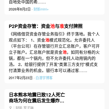
自地处中国的希……
2026年8月2日 ·
财新mini+
P2P资金存管：资金
池
与
准
支付牌照
《网络借贷资金存管业务指引》终于落地。我个人
观点如下： 1、资金
池
模式规范化。允许委托人
（平台公司）在存管银行开立汇总账户，客户可开
立子账户。汇总账户就是资金
池
，如同有分格的火
锅，都在一个锅内，但不允许委托人动用锅内的
汤。 2、给银行提供了开发“类第三方支付”模式支
付清算业务的机会。银行本可以通过客……
2017年2月23日 ·
白澄宇博客
日本熊本地震已致12人死亡
商场为何在震后发生爆炸成
焦点
文｜财新 罗子琳