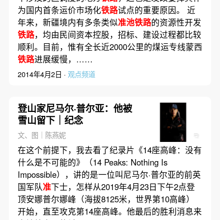
为国内首条运价市场化
铁路
试点的重要原因。 近
年来，新疆境内有多条类似
准池铁路
的资源性开发
铁路
，均由民间资本控股，招标、建设过程都比较
顺利。目前，惟有全长近2000公里的煤运专线蒙西
铁路
进展缓慢，……
2014年4月2日 ·
观点频道
登山家尼马尔·普尔亚：他被
雪山留下｜纪念
文、图｜陈燕妮
在这个前提下，我去看了纪录片《14座高峰：没有
什么是不可能的》（14 Peaks: Nothing Is
Impossible），讲的是一位叫尼马尔·普尔亚的前英
国军队
准
下士，怎样从2019年4月23日下午2点登
顶安娜普尔娜峰（海拔8125米，世界第10高峰）
开始，直至攻克第14座高峰。他最后的胜利消息来