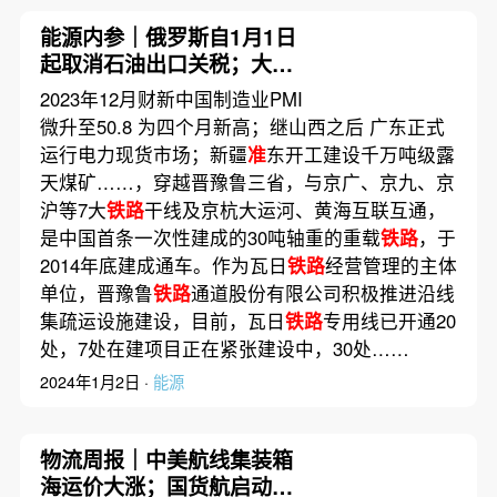
能源内参｜俄罗斯自1月1日
起取消石油出口关税；大众
安徽工厂正式投产 首款电动
2023年12月财新中国制造业PMI
汽车将出口欧洲
微升至50.8 为四个月新高；继山西之后 广东正式
运行电力现货市场；新疆
准
东开工建设千万吨级露
天煤矿……，穿越晋豫鲁三省，与京广、京九、京
沪等7大
铁路
干线及京杭大运河、黄海互联互通，
是中国首条一次性建成的30吨轴重的重载
铁路
，于
2014年底建成通车。作为瓦日
铁路
经营管理的主体
单位，晋豫鲁
铁路
通道股份有限公司积极推进沿线
集疏运设施建设，目前，瓦日
铁路
专用线已开通20
处，7处在建项目正在紧张建设中，30处……
2024年1月2日 ·
能源
物流周报｜中美航线集装箱
海运价大涨；国货航启动