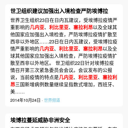
世卫组织建议加强出入境检查严防埃博拉
世界卫生组织23日在日内瓦建议，受埃博拉疫情严
重影响的
几内亚
、
利比里亚
、
塞拉利昂
以及全球其
他国家应加强出入境检查，严防埃博拉疫情扩散至
西非以外地区……23日在日内瓦建议，受埃博拉疫
情严重影响的
几内亚
、
利比里亚
、
塞拉利昂
以及全
球其他国家应加强出入境检查，严防埃博拉疫情扩
散至西非以外地区。 世卫组织22日针对埃博拉疫
情召开第三次紧急委员会会议。会议发布的公报
说，当前疫情的特点是
几内亚
、
利比里亚
、
塞拉利
昂
三国新增病例数量继续呈指数式增加，西班牙、
美……
2014年10月24日 ·
世界频道
埃博拉蔓延威胁非洲安全