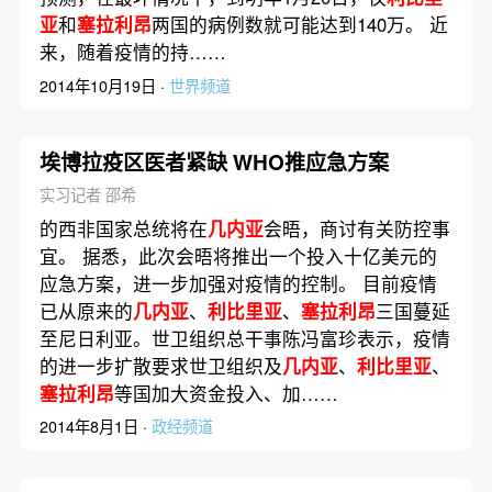
亚
和
塞拉利昂
两国的病例数就可能达到140万。 近
来，随着疫情的持……
2014年10月19日 ·
世界频道
埃博拉疫区医者紧缺 WHO推应急方案
实习记者 邵希
的西非国家总统将在
几内亚
会晤，商讨有关防控事
宜。 据悉，此次会晤将推出一个投入十亿美元的
应急方案，进一步加强对疫情的控制。 目前疫情
已从原来的
几内亚
、
利比里亚
、
塞拉利昂
三国蔓延
至尼日利亚。世卫组织总干事陈冯富珍表示，疫情
的进一步扩散要求世卫组织及
几内亚
、
利比里亚
、
塞拉利昂
等国加大资金投入、加……
2014年8月1日 ·
政经频道