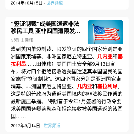
2014年10月15日 ·
世界频道
“签证制裁”成美国遣返非法
移民工具 亚非四国遭限发美
签
记者 田佳玮
遭到美国单边制裁、限发签证的四个国家分别是亚
洲国家柬埔寨、非洲国家厄立特里亚、
几内亚
和
塞
拉利昂
……田佳玮）美国国土安全部9月13日宣
布，将对四个拒绝接收遭美国遣返其本国国民的国
家施行“签证制裁”。这四个国家分别是亚洲国家柬
埔寨、非洲国家厄立特里亚、
几内亚
和
塞拉利昂
。
这是特朗普政府为遣返美国境内的非法移民作祭的
最新施压举措。 特朗普于今年1月签署的行政令要
求美国国务卿蒂勒森和拒绝接收被美国遣返的该国
国……
2017年9月14日 ·
世界频道