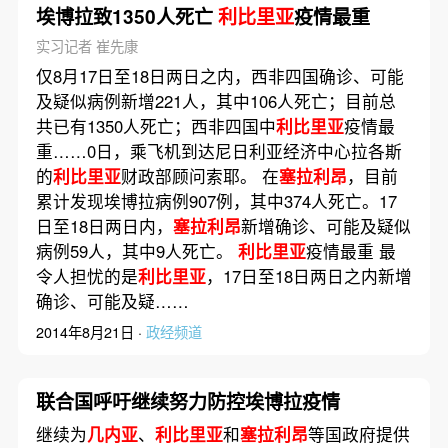
埃博拉致1350人死亡
利比里亚
疫情最重
实习记者 崔先康
仅8月17日至18日两日之内，西非四国确诊、可能
及疑似病例新增221人，其中106人死亡；目前总
共已有1350人死亡；西非四国中
利比里亚
疫情最
重……0日，乘飞机到达尼日利亚经济中心拉各斯
的
利比里亚
财政部顾问索耶。 在
塞拉利昂
，目前
累计发现埃博拉病例907例，其中374人死亡。17
日至18日两日内，
塞拉利昂
新增确诊、可能及疑似
病例59人，其中9人死亡。
利比里亚
疫情最重 最
令人担忧的是
利比里亚
，17日至18日两日之内新增
确诊、可能及疑……
2014年8月21日 ·
政经频道
联合国呼吁继续努力防控埃博拉疫情
继续为
几内亚
、
利比里亚
和
塞拉利昂
等国政府提供