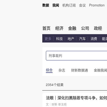
数据
我闻
机构订阅
会议
Promotion
首页
经济
金融
公司
政经
更多
科技
地产
汽车
消费
能
综合
杂志
财新数据通
金融我
2354个结果
法眼｜深化扫黑除恶专项斗争，如何
文｜财新 单玉晓