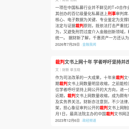
一项在中国私募行业并不鲜见的T+0合作
其创办的百亿级量化私募送上
刑事
审判席
核心、电子数据为关键、专业鉴定为支撑
法定与证据
裁判
原则，既依法打击严重扰
为，又避免刑罚过度介入金融创新领域，
统一。 据财新了解，千惠资产一方还认为
2026年7月29日 ·
金融我闻
裁判
文书上网十年 学者呼吁坚持并
文｜财新 单玉晓
作为司法改革的一大成果，十年来
裁判
文
期
裁判
文书上网数量明显收缩，之前能检
位学者呼吁坚持上网公开的大方向，进一
近期，
裁判
文书上网数量收缩，成为颇有
及实务界关注。财新亦注意到，不少法律
架，担心象征审判公开的
裁判
文书上网制
月1日，最高法院主办的中国
裁判
文书网
2023年12月6日 ·
政经频道