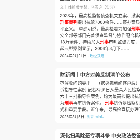
文｜财新 黄雨馨，马雪迎（实习）
2023年，最高检监督侦查机关立案、撤
刑事裁判
提出抗诉7000余件……察办案
平正义。 童建明说，最高检着力加强
刑事
安全部等部门完善侦查监督与协作配合机
13万余件；持续加大
刑事
审判监督力度，
起典型案例显示，2006年8月下……
2024年2月21日 ·
政经频道
财新闻｜中方对美反制清单公布
范催收问题突出。 （据央视新闻客户端）
诉指导性案例 记者8月5日从最高人民检
六十三批指导性案例，均为最高检提出抗
为
刑事
再审抗诉案件。
刑事
抗诉是检察机
式和重要手段。近年来，最高检直接办理
2026年8月5日 ·
财新mini+
深化扫黑除恶专项斗争 中央政法委