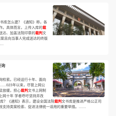
书库怎么建？《通知》称，各
作。具体而言，上传入库的
裁
送达、加盖法院印章的
裁判
文
来结案且向当事人完成送达的终版
……
查询
询检索。已经运行十年、面向
……023年以来，尽管上网公
显放缓，担心
裁判
文书上网制
上网十年 学者呼吁坚持并改
库？《通知》表示，建设全国法院
裁判
文书库是推进严格公正司
效支持类案检索、促进法律统一适用的重要举措。……