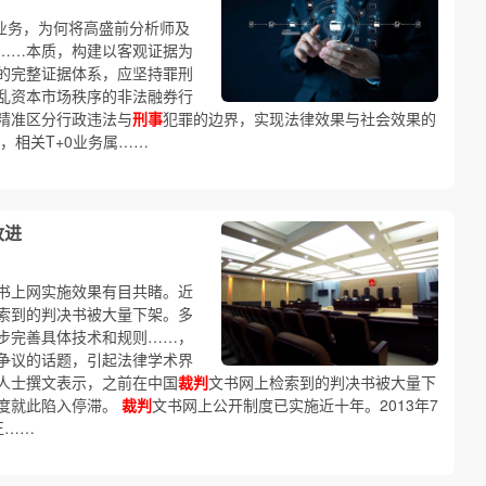
业务，为何将高盛前分析师及
……本质，构建以客观证据为
的完整证据体系，应坚持罪刑
乱资本市场秩序的非法融券行
精准区分行政违法与
刑事
犯罪的边界，实现法律效果与社会效果的
，相关T+0业务属……
改进
书上网实施效果有目共睹。近
索到的判决书被大量下架。多
步完善具体技术和规则……，
争议的话题，引起法律学术界
人士撰文表示，之前在中国
裁判
文书网上检索到的判决书被大量下
度就此陷入停滞。
裁判
文书网上公开制度已实施近十年。2013年7
正……