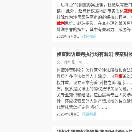
、后补证”的倒置办案逻辑，杜绝以零散
链。 此外，赵琮建议落地庭审实质化
裁判
排除作为涉黑案件庭审的必经核心程序，杜
裁判
思维。赵琮提及，在其办理的某涉黑
衅滋事罪的指控，其中有关暴力、威胁等
2026年8月3日 ·
政经频道
侦查起诉审判执行均有漏洞 涉案财
文｜财新 张一川
何谓涉案财物？怎样区分违法所得和合法
性质？多位法律界人士建议，《
刑事
诉讼
权并重，设立专章完善“对物之诉”程序…
质，很多是民法上的物权法律关系问题，
关专业知识和经验，应由民事专业人员参
转。还应探索案外人财产请求权的独立诉
代管托管怎样定性 多位……
2026年8月6日 ·
政经频道
华恒生物郭恒华被批捕 翻出巾帼小贷