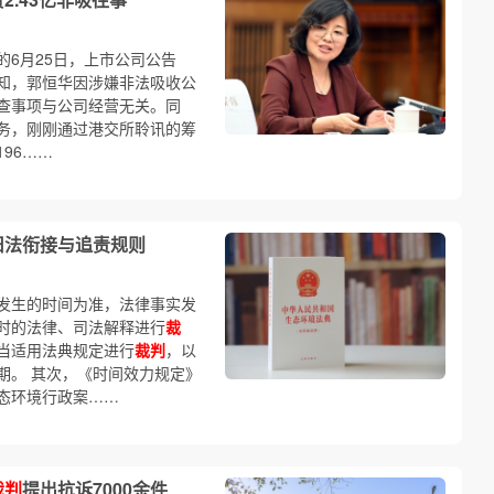
6月25日，上市公司公告
告知，郭恒华因涉嫌非法吸收公
查事项与公司经营无关。同
务，刚刚通过港交所聆讯的筹
96……
旧法衔接与追责规则
发生的时间为准，法律事实发
时的法律、司法解释进行
裁
当适用法典规定进行
裁判
，以
期。 其次，《时间效力规定》
态环境行政案……
裁判
提出抗诉7000余件