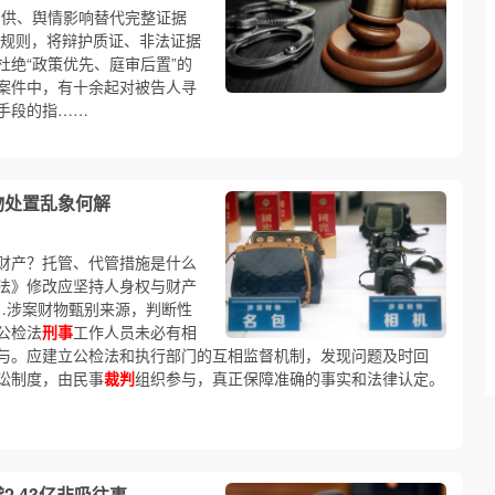
口供、舆情影响替代完整证据
规则，将辩护质证、非法证据
绝“政策优先、庭审后置”的
案件中，有十余起对被告人寻
手段的指……
物处置乱象何解
财产？托管、代管措施是什么
法》修改应坚持人身权与财产
…涉案财物甄别来源，判断性
公检法
刑事
工作人员未必有相
与。应建立公检法和执行部门的互相监督机制，发现问题及时回
讼制度，由民事
裁判
组织参与，真正保障准确的事实和法律认定。
2.43亿非吸往事