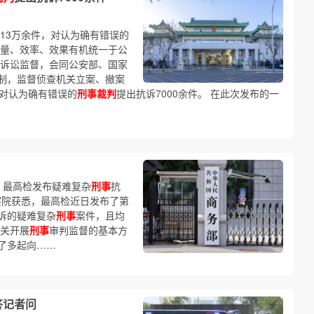
案13万余件，对认为确有错误的
质量、效率、效果有机统一于公
诉讼监督，会同公安部、国家
制，监督侦查机关立案、撤案
对认为确有错误的
刑事裁判
提出抗诉7000余件。 在此次发布的一
 最高检发布疑难复杂
刑事
抗
察院获悉，最高检近日发布了第
诉的疑难复杂
刑事
案件，且均
关开展
刑事
审判监督的基本方
了多起向……
答记者问