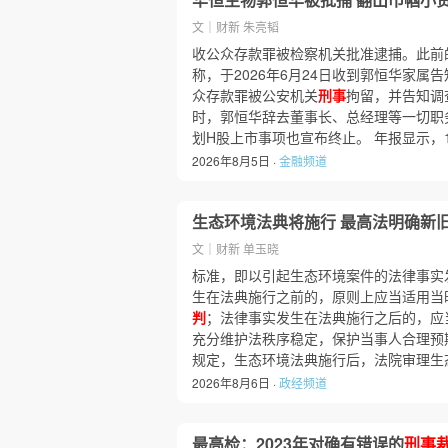
文｜财新 朱亮韬
收公众存款罪被检察机关批准逮捕。此前的
称，于2026年6月24日收到郭恒华家属
众存款罪被公安机关
刑事
拘留，并告知调
时，郭恒华辞去董事长、总经理等一切职
划H股上市事项也宣布终止。 年报显示，1
2026年8月5日 ·
金融频道
生态环境法典将施行 最高法明确新
文｜财新 单玉晓
标准，即以引起生态环境案件的法律事实
生在法典施行之前的，原则上应当适用当
判
；法律事实发生在法典施行之后的，应
充分维护法秩序稳定，保护当事人合理预
规定，生态环境法典施行后，法院审理生
2026年8月6日 ·
政经频道
最高检：2023年对确有错误的
刑事