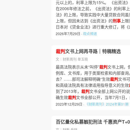
元以上的，利率上限为15%。 《出资法
在2006年修法之前，《出资法》的利率上
法》的上限，导致实践中大量贷款合同虽
上限，但因未达到《出资法》的
刑事
上限
日本对《贷金业法》进行重大修订，将《
2026年7月29日 ·
观点频道
裁判
文书上网再寻路｜特稿精选
文｜财新周刊 单玉晓
最高法院表示从未“叫停”
裁判
文书上网，
例库、文书库，用于类案检索和内部查询
去？……部司法解释明确“生效
裁判
文书可
和高级法院具有法律适用指导意义的生效
到了2013年，
裁判
文书全部上网公开的说
确生效
裁判
文书全部公开，当年7月1日
2023年12月29日 ·
《财新周刊》2024年第01期
百亿量化私募触犯刑法 千惠资产T+
文｜财新 岳跃