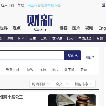
登
应用下载
帮助
网上有害信息举报专区
世界
观点
博客
图片
视频
Eng
源
健康
环科
民生
ESG
数字说
比较
中国改革
专题
搜索
帮助？
闻
财新mini+
博客
视频
图片
数字说
专题
会议
时间不限
全文
智能排序
保障个案公正