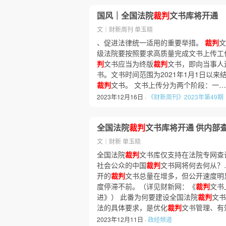
国风｜全国法院
裁判
文书库将开通
文｜财新周刊 单玉晓
、促进法律统一适用的重要举措。
裁判
文
级法院要按照要求高质量完成文书上传工
判
文书应当为终版
裁判
文书，即向当事人
书。文书时间范围为2021年1月1日以
裁判
文书。 文书上传分为两个阶段：一
2023年12月16日 ·
《财新周刊》2023年第49期
全国法院
裁判
文书库将开通 供内部
文｜财新 单玉晓
全国法院
裁判
文书库仅支持在法院专网查
社会公众的中国
裁判
文书网将何去何从？
开的
裁判
文书总量在增多，但公开速度明
度停滞不前。（详见财新网：《
裁判
文书
进》） 此番为何要建设全国法院
裁判
文书
法的具体要求，是优化
裁判
文书管理、有
2023年12月11日 ·
政经频道