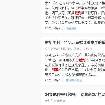
案？ 答：在专项斗争中，政法机关将严
及相关司法解释，坚持以事实为根据、以
定、疑罪从无、证据
裁判
等法律原则，把
关和法律适用关，确保把每一起案件都办
案。公安机关严格依照法定程序，收集能
2026年8月2日 ·
政经频道
财新周刊｜11亿元票据诈骗案里的
文｜财新周刊 单玉晓，陈诗雨（实习）
改判无罪、检察机关抗诉，最终由内蒙古高
罪裁定。 梳理案涉多份
裁判
文书可以发现
与多家银行业务违规乱象叠加。从苏州银
出，
刑事
部分已经定案，7.3 亿余元损
票贩子勾结内部人 这起票据诈骗……
2026年8月1日 ·
财新周刊频道
24%是利率红线吗：“助贷新规”的
专栏作家 董希淼