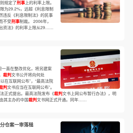
》则规定了
刑事
上的利率上限。
限为29.2%，远超《利息限制
然违反《利息限制法》的民事
而不受
刑事
制裁。 2006年，
出资法》的利率上限从29……
但一直在整改优化，将另建案
。
裁判
文书公开将向何处
以在互联网公布”，“最高法院
裁判
文书应当在互联网公布”。
法正式提出。最高法院发布《
裁判
文书上网公布暂行办法》，明
，由其主办的中国
裁判
文书网正式开通。同年……
0分仓案一审落槌