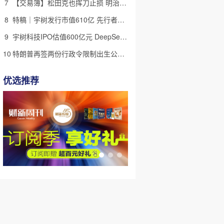
7
【交易簿】松田克也挥刀止损 明治折戟中国乳业
8
特稿｜宇树发行市值610亿 先行者的加速和考验
9
宇树科技IPO估值600亿元 DeepSeek参与战略配售
10
特朗普再签两份行政令限制出生公民权 意图打击生育旅游产业(含视频)
优选推荐