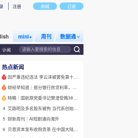
录
注册
商城
订阅
lish
mini+
周刊
数据通
讣闻
热点新闻
因严重违纪违法 李云泽被罢免第十四届全国人大代表职务
1
财经早知道｜部分银行房贷利率，降至“2字头
2
话题
特别呈现
私房课
特稿｜国航原党委书记樊澄受贿3847万元二审待宣判 否认大多数指控
3
4
艾路明及多名股东被拘 当代系创始人因何此时被清算
5
财新周刊｜AI短剧涌向海外
6
贝恩资本宣布收购贡茶 在中国大陆无法注册商标后退出市场