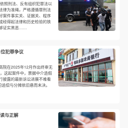
格依照刑法、反有组织犯罪法以
法律为准绳，严格遵循罪刑法
好案件事实关、证据关、程序
成经得起法律和历史检验的铁
够证实黑恶……
单位犯罪争议
院在2025年12月作出终审无
，这起案件中，票据中介造假
行披露的最新诉讼进展不难看
失的追偿与分摊依旧悬而未决。
误读与正解