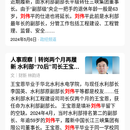
近期履新，由水利部副部长平级转任三峡集团董事
长。由于“副部级”央企一把手的退休年龄一般是63
岁，
刘伟
平的仕途也将延长。
刘伟
平此前是水利部
最年长的副部长，分管工作包括工程建设、工程管
理、监督、安全……
2024年5月6日 ·
政经频道
人事观察｜转岗两个月再履
新 水利部“70后”司长王宝恩
升任副部长
文｜财新 林韵诗
王宝恩毕业于华北水利水电学院，与现任水利部长
李国英、水利部原副部长
刘伟
平等都是校友……任
水利部水利工程建设司司长仅两个月的王宝恩，获
任命为水利部副部长。 王宝恩是填补
刘伟
平留下
的空缺。2024年4月，当时水利部排名第二的副部
长、年逾59岁的
刘伟
平，履新中国长江三峡集团有
限公司董事长。王宝恩、
刘伟
平毕业于同一学校同