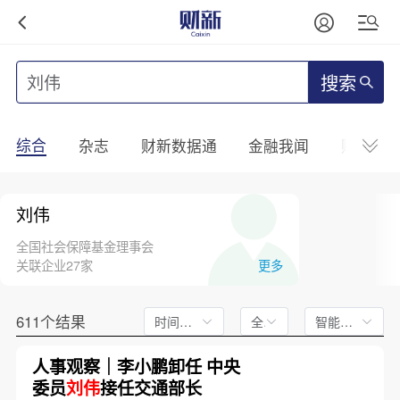
搜索
综合
杂志
财新数据通
金融我闻
财新mini
刘伟
全国社会保障基金理事会
关联企业27家
更多
611个结果
时间不限
全文
智能排序
人事观察｜李小鹏卸任 中央
委员
刘伟
接任交通部长