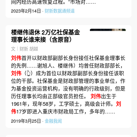
间内经历高速恢复过程。“市场对……
2023年2月14日 ·
财新数据通频道
楼继伟退休 2万亿社保基金
理事长谁来接（含原音）
文｜财新 胡越
刘伟
首开以财政部副部长身份接任社保基金理事长
的先例……谢旭人、楼继伟）均曾任财政部部长，
刘伟
（👆）成为首位以财政部副部长身份接任该职
位的干部。社保基金是财政部管理的事业单位，作
为基金投资运营机构，没有明确的行政级别，但是
历任理事长均由正部级官员担任。
刘伟
出生于
1961年，现年58岁，工学硕士，高级会计师。
刘
伟
17岁即进入重庆市财政局工作，多年的……
2019年3月25日 ·
金融我闻