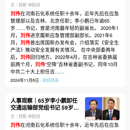
文｜财新 林韵诗
刘伟
在河南石化系统任职十余年，近年先后在应急
管理部以及吉林、北京任职；李小鹏已年逾65
岁……书记，曾是河南最年轻的副省长。 2020年1
月，
刘伟
进京履新应急管理部副部长。2021年6
月，
刘伟
曾出席国新办发布会，介绍落实《安全生
产法》推动安全发展有关情况。 在中央部委两年
后，
刘伟
回归地方。2022年4月，在吉林省委换届
前两个月，
刘伟
“空降”吉林省委副书记，同年10月
中共二十大上担任吉……
2024年11月8日 ·
政经频道
人事观察｜65岁李小鹏卸任
交通运输部党组书记 59岁北
京副书记
刘伟
继任
文｜财新 林韵诗
刘伟
在河南石化系统任职十余年，近年先后在应急