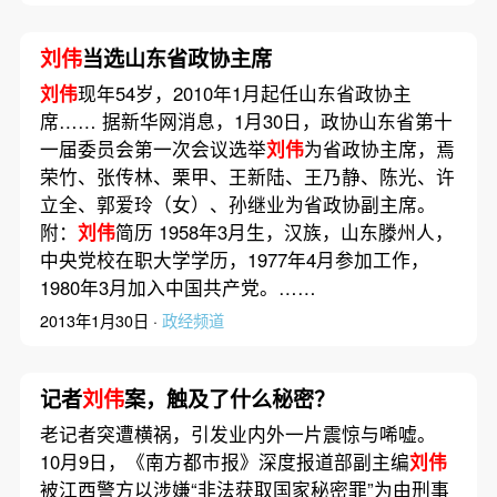
刘伟
当选山东省政协主席
刘伟
现年54岁，2010年1月起任山东省政协主
席…… 据新华网消息，1月30日，政协山东省第十
一届委员会第一次会议选举
刘伟
为省政协主席，焉
荣竹、张传林、栗甲、王新陆、王乃静、陈光、许
立全、郭爱玲（女）、孙继业为省政协副主席。
附：
刘伟
简历 1958年3月生，汉族，山东滕州人，
中央党校在职大学学历，1977年4月参加工作，
1980年3月加入中国共产党。……
2013年1月30日 ·
政经频道
记者
刘伟
案，触及了什么秘密？
老记者突遭横祸，引发业内外一片震惊与唏嘘。
10月9日，《南方都市报》深度报道部副主编
刘伟
被江西警方以涉嫌“非法获取国家秘密罪”为由刑事