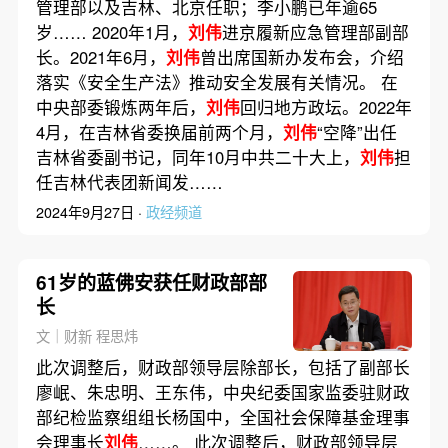
管理部以及吉林、北京任职；李小鹏已年逾65
岁…… 2020年1月，
刘伟
进京履新应急管理部副部
长。2021年6月，
刘伟
曾出席国新办发布会，介绍
落实《安全生产法》推动安全发展有关情况。 在
中央部委锻炼两年后，
刘伟
回归地方政坛。2022年
4月，在吉林省委换届前两个月，
刘伟
“空降”出任
吉林省委副书记，同年10月中共二十大上，
刘伟
担
任吉林代表团新闻发……
2024年9月27日 ·
政经频道
61岁的蓝佛安获任财政部部
长
文｜财新 程思炜
此次调整后，财政部领导层除部长，包括了副部长
廖岷、朱忠明、王东伟，中央纪委国家监委驻财政
部纪检监察组组长杨国中，全国社会保障基金理事
会理事长
刘伟
……。 此次调整后，财政部领导层