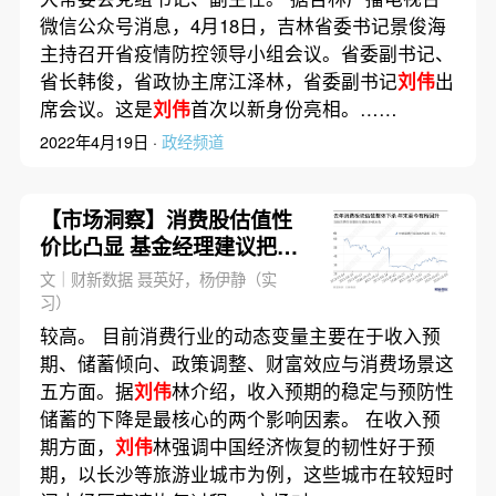
微信公众号消息，4月18日，吉林省委书记景俊海
主持召开省疫情防控领导小组会议。省委副书记、
省长韩俊，省政协主席江泽林，省委副书记
刘伟
出
席会议。这是
刘伟
首次以新身份亮相。……
2022年4月19日 ·
政经频道
【市场洞察】消费股估值性
价比凸显 基金经理建议把握
三条主线
文｜财新数据 聂英好，杨伊静（实
习）
较高。 目前消费行业的动态变量主要在于收入预
期、储蓄倾向、政策调整、财富效应与消费场景这
五方面。据
刘伟
林介绍，收入预期的稳定与预防性
储蓄的下降是最核心的两个影响因素。 在收入预
期方面，
刘伟
林强调中国经济恢复的韧性好于预
期，以长沙等旅游业城市为例，这些城市在较短时