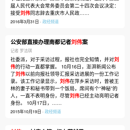
届人民代表大会常务委员会第二十四次会议决定：
接受
刘伟
同志辞去重庆市人民政……
2016年3月31日 ·
政经频道
公安部直接办理南都记者
刘伟
案
记者 罗洁琪
社委派，对于采访过程，报社也完全知情，并对
刘
伟
的行动一直都掌握。 10月16日，澎湃新闻公布
了
刘伟
以前向报社领导汇报采访进展的一份工作记
录。该工作记录显示，
刘伟
在萍乡采访时，曾被王
林的妻子和秘书带到一个饭局，席间有个“神秘”的
人，一直不表明身份，尽管
刘伟
已经主动亮明记者
身份。 10月17日，……
2015年10月19日 ·
政经频道