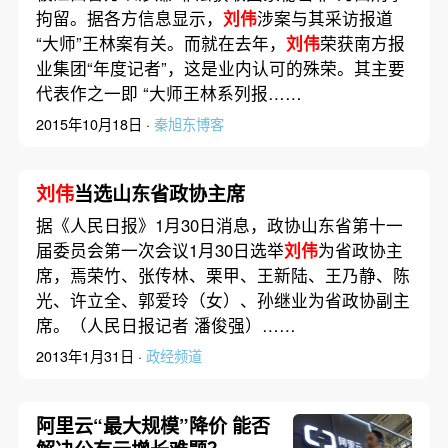
拘留。据各方信息显示，
刘伟
涉案与其采访报道
“大师”王林案有关。而就在去年，
刘伟
荣获南方报
业集团“年度记者”，这是业内认可的殊荣。其主要
代表作之一即 “大师王林系列报……
2015年10月18日 ·
秦旭东博客
刘伟
当选山东省政协主席
据《人民日报》1月30日消息，政协山东省第十一
届委员会第一次会议1月30日选举
刘伟
为省政协主
席，焉荣竹、张传林、栗甲、王新陆、王乃静、陈
光、许立全、郭爱玲（女）、孙继业为省政协副主
席。（人民日报记者 潘俊强）……
2013年1月31日 ·
政经频道
阿里云“最大规模”降价 能否