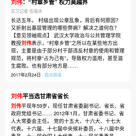
刘伟
：“村章乡管” 权力莫越界
实习记者 伍瑞冰
长达五年。 村级出现公章乱象，背后有何原因？
又折射出基层管理的哪些弊病？解决之道何在？
【意见领袖观点】 武汉大学政治与公共管理学院
教授
刘伟
表示，“村章乡管”之所以在某些地方出
现，主要是由于部分村干部违反村章的使用和管理
规范，将村章“占为己有”，导致权力滥用，甚至滋
生腐败。也有部分地方是……
2017年2月24日 ·
观点频道
刘伟
平当选甘肃省省长
刘伟
平现年59岁，现任甘肃省委副书记、省长、省
政府党组书记…… 2012年1月，甘肃省委书记、省
人大常委会主任。 党的十五大、十六大、十七大
代表。十六届、十七届中央候补委员，十八届中央