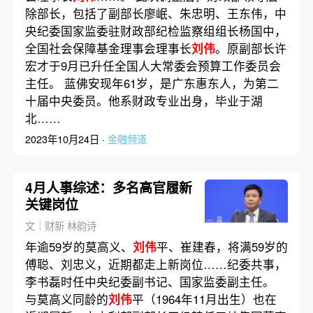
除部长，包括了副部长廖岷、朱忠明、王东伟，中
央纪委国家监委驻财政部纪检监察组组长杨国中，
全国社会保障基金理事会理事长
刘伟
。原副部长许
宏才于9月已升任全国人大常委会预算工作委员会
主任。 蓝佛安现年61岁，是广东惠东人，为第二
十届中央委员。他系财政专业出身，毕业于湖
北……
2023年10月24日 ·
金融频道
4月人事综述：多名高官履新
关键岗位
文｜财新 林韵诗
年逾59岁的莫高义、
刘伟
平、崔建春，将满59岁的
傅聪、刘忠义，近期都走上新岗位……纪委共事，
李书磊时任中央纪委副书记、国家监委副主任。
与莫高义同龄的
刘伟
平（1964年11月出生）也在