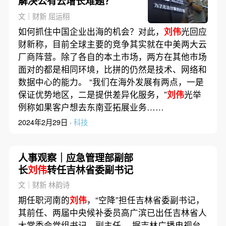
解决公有云增长难题？
文｜财新 屈运栩
如何抓住中国企业出海的机会？对此，
刘伟
光回应
财新称，目前全球主要的竞争其实就在中美两大云
厂商阵营。除了各自的本土市场，两方在其他市场
面对的都是相同环境，比拼的仍然是技术、网络和
数据中心的能力。 “我们在海外发展有两点，一是
保证优势地区，二是提供差异化服务，”
刘伟
光举
例称如果客户想去东南亚拓展业务……
2024年2月29日 ·
科技
人事观察｜应急管理部副部
长
刘伟
转任吉林省委副书记
文｜财新 林韵诗
期任职河南的
刘伟
，“空降”担任吉林省委副书记，
其前任、两届中央候补委员高广滨已出任吉林省人
大常委会党组书记、副主任。 据吉林广播电视台