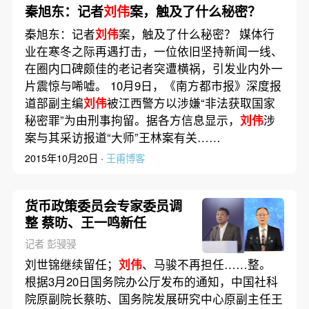
秦旭东：记者
刘伟
案，触及了什么秘密？
秦旭东：记者
刘伟
案，触及了什么秘密？ 媒体行
业在寒冬之际再遇打击，一位依旧坚持新闻一线、
在圈内口碑颇佳的老记者突遭横祸，引发业内外一
片震惊与唏嘘。 10月9日，《南方都市报》深度报
道部副主编
刘伟
被江西警方以涉嫌“非法获取国家
秘密罪”为由刑事拘留。据各方信息显示，
刘伟
涉
案与其采访报道“大师”王林案有关……
2015年10月20日 ·
王甫博客
货币政策委员会专家委员调
整 蔡昉、王一鸣新任
记者 彭骎骎
刘世锦继续留任；
刘伟
、马骏不再担任……整。
根据3月20日国务院办公厅发布的通知，中国社科
院原副院长蔡昉、国务院发展研究中心原副主任王