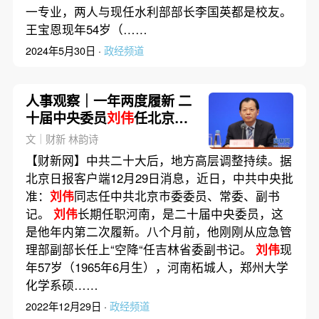
一专业，两人与现任水利部部长李国英都是校友。
王宝恩现年54岁（……
2024年5月30日 ·
政经频道
人事观察｜一年两度履新 二
十届中央委员
刘伟
任北京市
委副书记
文｜财新 林韵诗
【财新网】中共二十大后，地方高层调整持续。据
北京日报客户端12月29日消息，近日，中共中央批
准：
刘伟
同志任中共北京市委委员、常委、副书
记。
刘伟
长期任职河南，是二十届中央委员，这
是他年内第二次履新。八个月前，他刚刚从应急管
理部副部长任上“空降“任吉林省委副书记。
刘伟
现
年57岁（1965年6月生），河南柘城人，郑州大学
化学系硕……
2022年12月29日 ·
政经频道