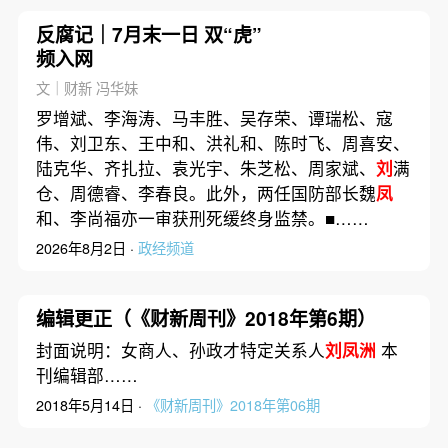
反腐记｜7月末一日 双“虎”
频入网
文｜财新 冯华妹
罗增斌、李海涛、马丰胜、吴存荣、谭瑞松、寇
伟、刘卫东、王中和、洪礼和、陈时飞、周喜安、
陆克华、齐扎拉、袁光宇、朱芝松、周家斌、
刘
满
仓、周德睿、李春良。此外，两任国防部长魏
凤
和、李尚福亦一审获刑死缓终身监禁。■……
2026年8月2日 ·
政经频道
编辑更正（《财新周刊》2018年第6期）
封面说明：女商人、孙政才特定关系人
刘凤洲
本
刊编辑部……
2018年5月14日 ·
《财新周刊》2018年第06期