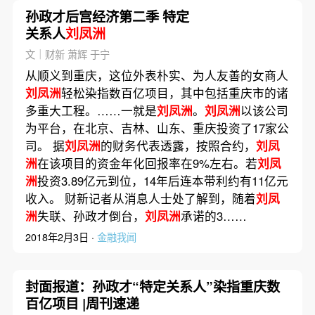
孙政才后宫经济第二季 特定
关系人
刘凤洲
文｜财新 萧辉 于宁
从顺义到重庆，这位外表朴实、为人友善的女商人
刘凤洲
轻松染指数百亿项目，其中包括重庆市的诸
多重大工程。……一就是
刘凤洲
。
刘凤洲
以该公司
为平台，在北京、吉林、山东、重庆投资了17家公
司。 据
刘凤洲
的财务代表透露，按照合约，
刘凤
洲
在该项目的资金年化回报率在9%左右。若
刘凤
洲
投资3.89亿元到位，14年后连本带利约有11亿元
收入。 财新记者从消息人士处了解到，随着
刘凤
洲
失联、孙政才倒台，
刘凤洲
承诺的3……
2018年2月3日 ·
金融我闻
封面报道：孙政才“特定关系人”染指重庆数
百亿项目 |周刊速递