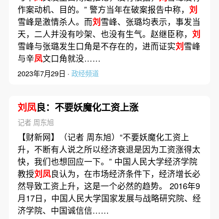
作案动机、目的。” 警方当年在破案报告中称，
刘
雪峰是激情杀人。而
刘
雪峰、张璐均表示，事发当
天，二人并没有吵架、也没有生气。赵继臣称，
刘
雪峰与张璐发生口角是不存在的，进而证实
刘
雪峰
与辛
凤
文口角就没……
2023年7月29日 ·
政经频道
刘凤
良：不要妖魔化工资上涨
记者 周东旭
【财新网】（记者 周东旭）“不要妖魔化工资上
升，不断有人说之所以经济衰退是因为工资涨得太
快，我们也想回应一下。” 中国人民大学经济学院
教授
刘凤
良认为，在市场经济条件下，经济增长必
然导致工资上升，这是一个必然的趋势。 2016年9
月17日，中国人民大学国家发展与战略研究院、经
济学院、中国诚信信……