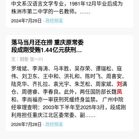
中文系汉语言文学专业，1981年12月毕业后成为
株洲市第二中学的一名教师。……
2024年7月29日 ·
政经频道
落马当月还在捞 重庆原常委
段成刚受贿1.44亿元获刑无
期
文｜财新 张一川
罗增斌、李海涛、马丰胜、吴存荣、谭瑞松、寇
伟、刘卫东、王中和、洪礼和、陈时飞、周喜安、
陆克华、齐扎拉、袁光宇、朱芝松、周家斌、
刘
满
仓、周德睿、李春良。此外，两任国防部长魏
凤
和、李尚福亦一审获刑死缓终身监禁。 广州中院
经审理查明：2003年下半年至2025年3月，段成刚
利用担任重庆江北区委常委、副……
2026年7月28日 ·
政经频道