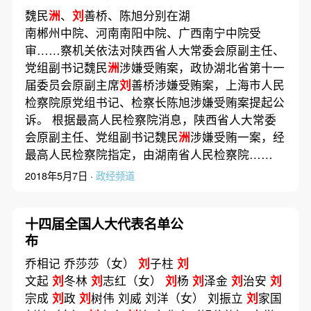
魏民
洲
、
刘
善桥、陈旭分别在湖
南郴州中院、河南南阳中院、广西南宁中院受
审……察机关依法对陕西省人大常委会原副主任、
党组副书记魏民
洲
涉嫌受贿案，政协湖北省第十一
届委员会原副主席
刘
善桥涉嫌受贿案，上海市人民
检察院原党组书记、检察长陈旭涉嫌受贿案提起公
诉。 根据最高人民检察院消息，陕西省人大常委
会原副主任、党组副书记魏民
洲
涉嫌受贿一案，经
最高人民检察院指定，由湖南省人民检察院……
2018年5月7日 ·
政经频道
十四届全国人大代表名单公
布
乔相记 乔莎莎（女）
刘
子柱
刘
文起
刘
冬林
刘
志红（女）
刘
杨
刘
泽金
刘
治安
刘
宗成
刘
政
刘
树伟 刘威 刘洋（女） 刘振立
刘
家国