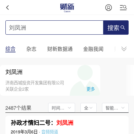
搜索
综合
杂志
财新数据通
金融我闻
财新mini
刘凤洲
济南西城投资开发集团有限公司
关联企业2家
更多
2487个结果
时间不限
全文
智能排序
孙政才情妇二号：
刘凤洲
2019年3月6日 ·
音频频道