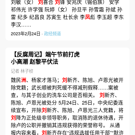
刘敏（女）
刘
喜合
刘
锋 安兆庆（锡伯族） 安学
祁伟光 许学强 阮婷（女） 孙旦平 孙雪霜 孙斌 孙
雷 纪多 纪昌良 苏寅生 杜长余 李
凤
彪 李玉超 李东
李汉……
2023年2月24日 ·
政经频道
【反腐周记】端午节前打虎
小高潮 赵黎平伏法
记者 林子桢
魏民
洲
、杨家才落马；
刘
新齐、陈旭、卢恩光被开
除党籍；武长顺被判死缓不得减刑假释……案被
查，与其子创业的洗车公司是否相关。
刘
新齐、
陈旭、卢恩光被处分 5月24日、25日，中央纪委连
续宣布，开除
刘
新齐、陈旭、卢恩光三人党籍，将
刘
降为正处级非领导职务，取消陈的退休待遇，开
除卢的公职并撤销其违规获得的荣誉称号。 从通
报内容来看，
刘
新齐存在“违规选拔任用干部”“默许