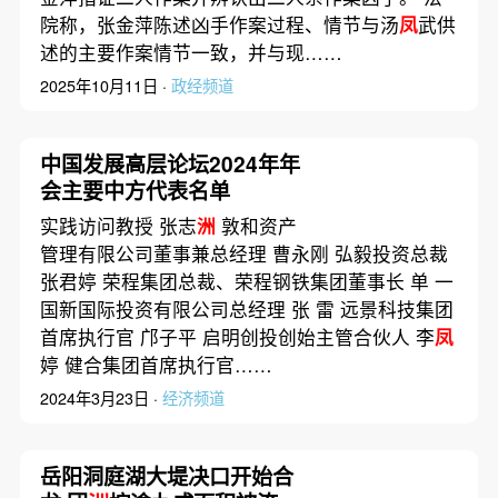
院称，张金萍陈述凶手作案过程、情节与汤
凤
武供
述的主要作案情节一致，并与现……
2025年10月11日 ·
政经频道
中国发展高层论坛2024年年
会主要中方代表名单
实践访问教授 张志
洲
敦和资产
管理有限公司董事兼总经理 曹永刚 弘毅投资总裁
张君婷 荣程集团总裁、荣程钢铁集团董事长 单 一
国新国际投资有限公司总经理 张 雷 远景科技集团
首席执行官 邝子平 启明创投创始主管合伙人 李
凤
婷 健合集团首席执行官……
2024年3月23日 ·
经济频道
岳阳洞庭湖大堤决口开始合