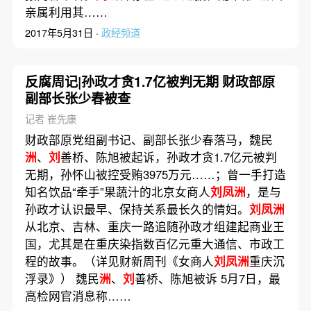
亲属利用其……
2017年5月31日 ·
政经频道
反腐周记|孙政才贪1.7亿被判无期 财政部原
副部长张少春被查
记者 崔先康
财政部原党组副书记、副部长张少春落马，魏民
洲
、
刘
善桥、陈旭被起诉，孙政才贪1.7亿元被判
无期，孙怀山被控受贿3975万元……；曾一手打造
知名饮品“牵手”果蔬汁的北京女商人
刘凤洲
，是与
孙政才认识最早、保持关系最长久的情妇。
刘凤洲
从北京、吉林、重庆一路追随孙政才组建起商业王
国，尤其是在重庆染指数百亿元重大通信、市政工
程的故事。（详见财新周刊《女商人
刘凤洲
重庆沉
浮录》） 魏民
洲
、
刘
善桥、陈旭被诉 5月7日，最
高检网官消息称……