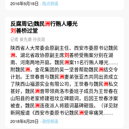
2016年9月18日 ·
观点频道
反腐周记|魏民
洲
行贿人曝光
刘
善桥过堂
记者 崔先康 孙良滋
陕西省人大常委会原副主任、西安市委原书记魏民
洲
、湖北省政协原副主席
刘
善桥受贿案分别在湖
南、河南两地开庭。魏民
洲
案11名行贿人曝光……
附魏民
洲
，金花集团的吴一坚曾帮助魏民
洲
结交令
计划。王世春曾与魏民
洲
妻弟张亚杰共同出资成立
了陕西山福源实业有限公司，王世春与魏民
洲
私交
甚好，魏民
洲
曾带领商洛市委班子成员为王世春在
山阳县的老家修建祖坟立碑题词，后因王世春涉案
被查，魏民
洲
连夜派人将题词墓碑砸毁。（详见财
新网报道《西安市委原书记魏民
洲
受审痛哭……
2018年6月25日 ·
政经频道