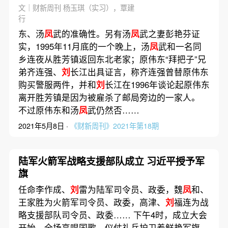
文｜财新周刊 杨玉琪（实习），覃建
行
东、汤
凤
武的准确性。另有汤
凤
武之妻彭艳芬证
实，1995年11月底的一个晚上，汤
凤
武和一名同
乡连夜从胜芳镇返回东北老家；原伟东“拜把子”兄
弟齐连强、
刘
长江出具证言，称齐连强曾替原伟东
购买警服两件，并和
刘
长江在1996年谈论起原伟东
离开胜芳镇是因为被雇杀了邮局旁边的一家人。
不过原伟东和汤
凤
武仍然否……
2021年5月8日 ·
《财新周刊》2021年第18期
陆军火箭军战略支援部队成立 习近平授予军
旗
任命李作成、
刘
雷为陆军司令员、政委，魏
凤
和、
王家胜为火箭军司令员、政委，高津、
刘
福连为战
略支援部队司令员、政委…… 下午4时，成立大会
开始，全场高唱国歌。仪仗礼兵护卫着鲜艳军旗，