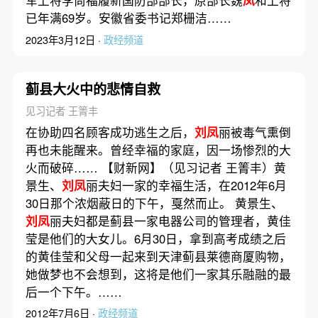
军上将李尚福履新国防部部长，原部长魏
凤
和上将
已年满69岁。安徽省委书记郑栅洁……
2023年3月12日 ·
政经频道
蓟县大火中的悲情自救
见习记者 王箐丰
在协助四名顾客成功逃生之后，
刘凤
丽被毒气熏倒
再也未能醒来。曾经幸福的家庭，因一场惨烈的大
火而破碎…… 【财新网】（见习记者 王箐丰）黄
景生、
刘凤
丽夫妇一家的幸福生活，在2012年6月
30日那个浓烟蔽日的下午，戛然而止。 黄景生、
刘凤
丽夫妇都是蓟县一家电器公司的管理者，黄佳
莹是他们的大女儿。6月30日，拿到高考成绩之后
的黄佳莹和父母一起来到天津蓟县莱德商厦购物，
她做梦也不会想到，这将是他们一家其乐融融的最
后一个下午。……
2012年7月6日 ·
政经频道