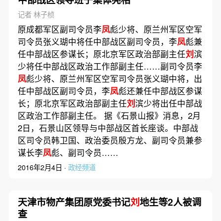
记者 林子桢
原成都军区副司令员李
凤
彪少将、原兰州军区空军
司令员张义瑚中将任中部战区副司令员，李
凤
彪兼
任中部战区参谋长；原北京军区政治部副主任
刘
滨
少将任中部战区政治工作部副主任……副司令员李
凤
彪少将、原兰州军区空军司令员张义瑚中将，出
任中部战区副司令员，李
凤
彪还兼任中部战区参谋
长；原北京军区政治部副主任
刘
滨少将出任中部战
区政治工作部副主任。 据《石景山报》消息，2月
2日，石景山区领导与中部战区首长座谈。中部战
区司令员韩卫国、政治委员殷方龙、副司令员兼参
谋长李
凤
彪、副司令员……
2016年2月4日 ·
政经频道
天津市物产集团原党委书记
刘
地生等2人被调
查