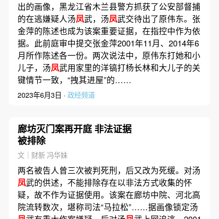
出的画像，黑龙江省木兰县警方抓获了公安部督捕
的在逃嫌疑人汤
凤
武，汤
凤
武交待出了原伟东。张
金萍的陈述也成为该案重要证据，在指控中作为依
据。此前庭审中提交张金萍2001年11月、2014年6
月所作陈述各一份。两次说法中，原伟东打她和小
儿子，汤
凤
武用家里的洋镐打杨长林和大儿子的关
键情节一致，“拽其进屋”的……
2023年6月3日 ·
政经频道
廊坊灭门案再开庭 非法证据
被排除
文｜财新 冯华妹
两名被告人曾三次被判死刑，后又改为死缓。对汤
凤
武的供述，不能排除存在以非法方式收集的怀
疑，故不作为证据使用。该案在廊坊中院、河北高
院流转数次，堪称司法“马拉松”……据画像锁定汤
凤
武有重大作案嫌疑，后对汤
凤
武上网追逃。2001