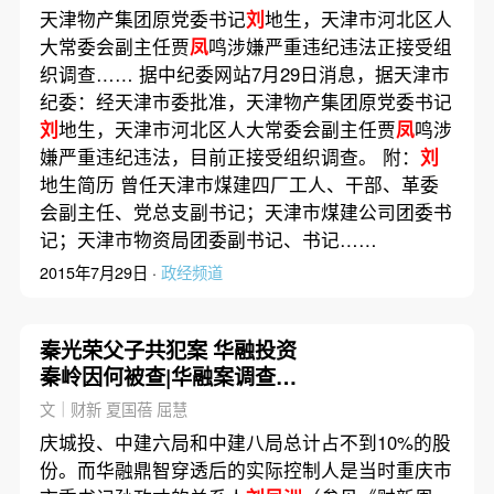
天津物产集团原党委书记
刘
地生，天津市河北区人
大常委会副主任贾
凤
鸣涉嫌严重违纪违法正接受组
织调查…… 据中纪委网站7月29日消息，据天津市
纪委：经天津市委批准，天津物产集团原党委书记
刘
地生，天津市河北区人大常委会副主任贾
凤
鸣涉
嫌严重违纪违法，目前正接受组织调查。 附：
刘
地生简历 曾任天津市煤建四厂工人、干部、革委
会副主任、党总支副书记；天津市煤建公司团委书
记；天津市物资局团委副书记、书记……
2015年7月29日 ·
政经频道
秦光荣父子共犯案 华融投资
秦岭因何被查|华融案调查之
十八（更新）
文｜财新 夏国蓓 屈慧
庆城投、中建六局和中建八局总计占不到10%的股
份。而华融鼎智穿透后的实际控制人是当时重庆市