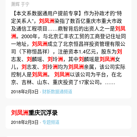
萧辉 于宁
【本文系数据通用户提前专享】作为孙政才的“特
定关系人”，
刘凤洲
染指了数百亿重庆市重大市政
及通信工程项目……鼎智背后的出资人之一是
刘凤
洲
。2000年，与北京汇丰农工贸的工商登记住址同
一地址，
刘凤洲
成立了北京恒昌祥投资管理有限公
司（下称恒昌祥），注册资本1.4亿元，股东为
刘
志发、
刘
麟瑶、
刘
玲
洲
，其中
刘
麟瑶是
刘凤洲
女
儿，
刘
志发、
刘
玲
洲
均为
刘凤洲
亲属，该公司实际
控制人是
刘凤洲
。
刘凤洲
以该公司为平台，在北
京、吉林、山东、重庆投资了17家公司。……
2018年2月3日 ·
财新数据通频道
刘凤洲
重庆沉浮录
2018年2月3日 ·
专题频道