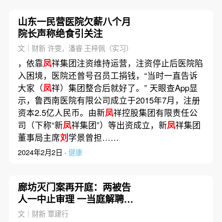
山东一民营医院欠薪八个月
院长声称绝食引关注
文｜财新 许雯，潘睿 王梓佩（实习）
，依靠
凤
祥集团注资维持运营，注资停止后医院陷
入困境，医院还曾号召员工捐钱，“当时一直告诉
大家（
凤
祥）集团整合后就好了。” 天眼查App显
示，鲁西南医院有限公司成立于2015年7月，注册
资本2.5亿人民币。由新
凤
祥控股集团有限责任公
司（下称“新
凤
祥集团”）等出资成立，新
凤
祥集团
董事局主席
刘
学景曾担……
2024年2月2日 ·
健康
廊坊灭门案再开庭：两被告
人一中止审理 一当庭解聘律
师
文｜财新 覃建行