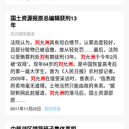
国土资源报原总编辑获刑13
年
综合媒体报道
法院认为，
刘
允
洲
具有坦白情节，认罪态度较好，
且部分赃物已被追缴，故从轻处罚……最后，法院
以受贿罪判处
刘
有期徒刑13年。
刘
允
洲
于今年2月
被“双规”。现年64岁的
刘
允
洲
，是中国恢复高考后
的第一届大学生，曾为《人民日报》农村部记者。
2009年，
刘
允
洲
在接受采访时，曾表示，“指责政
府卖地毫无道理。土地当然只能由政府来卖。”据
财新网此前报道，
刘
允
洲
的落马后，国土资源部
原……
2011年11月23日 ·
政经频道
中部战区领导班子集体亮相