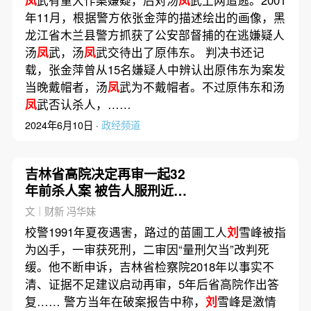
年11月，根据警方依张金萍的描述绘出的画像，黑
龙江省木兰县警方抓获了公安部督捕的在逃嫌疑人
汤
凤
武，汤
凤
武交待出了原伟东。 判决书还记
载，张金萍曾从15名嫌疑人中辨认出原伟东为案发
当晚戴帽者，汤
凤
武为不戴帽者。不过原伟东和汤
凤
武否认杀人，……
2024年6月10日 ·
政经频道
吉林省高院决定再审一起32
年前杀人案 被告人服刑近18
年已出狱
文｜财新 冯华妹
校警1991年夏夜遇害，路过的苗圃工人
刘
雪峰被指
为凶手，一审获死刑，二审因“量刑欠当”改判死
缓。他不断申诉，吉林省检察院2018年以事实不
清、证据不足建议启动再审，5年后省高院作出答
复…… 警方当年在破案报告中称，
刘
雪峰是激情