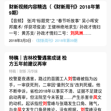
财新视频内容精选（《财新周刊》2018年第
9期）
【音频】 张鸿“标题党”之 “春节听故事” 吴小晖安
邦魔术/ 俘获项俊波/ 王健林绝地求生/ 孙政才情妇
一号：黄苏支/ 孙政才情妇二号：
刘凤洲
……
2018年3月3日 ·
《财新周刊》2018年第09期
特稿｜吉林校警遇害成谜 检
方五年前建议再审
特稿｜财新 冯华妹
校警夏夜遇害，路过的苗圃工人
刘
雪峰被指为凶
手，一审获死刑，二审因“量刑欠当”改判死缓。他
不断申诉，省检2018年以事实不清、证据不足建议
启动再审，但法院至今未答复……产生杀害辛
凤
文
的动机，起诉指控
刘
雪峰与张璐发生口角、赌气，
与辛
凤
文发生口角是推论，没有根据，
刘
雪峰没有