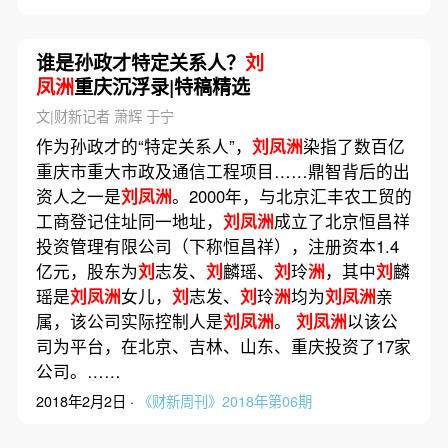
谁是孙政才特定关系人？
刘
凤洲
重庆沉浮录|特稿精选
文|财新记者 萧辉 于宁
作为孙政才的“特定关系人”，
刘凤洲
染指了数百亿
重庆市重大市政及通信工程项目……鼎智背后的出
资人之一是
刘凤洲
。2000年，与北京汇丰农工贸的
工商登记住址同一地址，
刘凤洲
成立了北京恒昌祥
投资管理有限公司（下称恒昌祥），注册资本1.4
亿元，股东为
刘
志发、
刘
麟瑶、
刘
玲
洲
，其中
刘
麟
瑶是
刘凤洲
女儿，
刘
志发、
刘
玲
洲
均为
刘凤洲
亲
属，该公司实际控制人是
刘凤洲
。
刘凤洲
以该公
司为平台，在北京、吉林、山东、重庆投资了17家
公司。……
2018年2月2日 ·
《财新周刊》2018年第06期