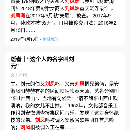
市委书记孙政才的关系人
刘凤洲
（参见《财新周
刊》2018年第6期“女商人
刘凤洲
重庆沉浮录”）。
刘凤洲
在2017年5月就“失联”、被查。 2017年9
月，孙政才被“双开”，11月被移交司法；2018年2
月13日……
2019年4月16日 ·
金融我闻
逝者｜“这个人的名字叫刘
元”
文｜冯翔
生。刘元的伯父
刘凤
鸣、父亲
刘凤
桐兄弟俩，是安
徽凤阳赫赫有名的民间唢呐吹奏大师，艺名分别叫
“东山”“西山”，当地有句俗话：“请不到东山西山吹
唢呐，我的女儿不出嫁。” 1952年，文化部音乐工
作组到安徽调查搜集民间音乐，发现了这对身怀绝
技的兄弟。
刘凤
鸣被调入安徽省歌舞团任首席唢
呐；
刘凤
桐被调入正在筹……