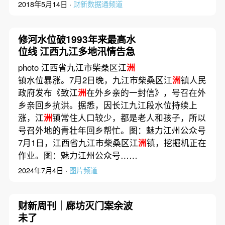
2018年5月14日 ·
财新数据通频道
修河水位破1993年来最高水
位线 江西九江多地汛情告急
photo 江西省九江市柴桑区江
洲
镇水位暴涨。7月2日晚，九江市柴桑区江
洲
镇人民
政府发布《致江
洲
在外乡亲的一封信》，号召在外
乡亲回乡抗洪。据悉，因长江九江段水位持续上
涨，江
洲
镇常住人口较少，都是老人和孩子，所以
号召外地的青壮年回乡帮忙。图：魅力江州公众号
7月1日，江西省九江市柴桑区江
洲
镇，挖掘机正在
作业。图：魅力江州公众号……
2024年7月4日 ·
图片频道
财新周刊｜廊坊灭门案余波
未了