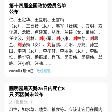
第十四届全国政协委员名单
公布
仁、王定华、王复明、王雪梅
（女）、王蜀黔（女）、韦军（壮族）、方明、方
守恩、龙腾、卢建军、丛兵、兰臻（女，畲族）、
任少波、
刘
林、
刘
小军、
刘
小康、
刘
林芽、
刘
思
金、
刘
菊娇（女）、
刘
智鹏、江阳、孙尧、孙宝
国、李莉（女）、李孝轩、李丽娟（女）、李胜
堆、杨华勇、杨振斌、肖飞、吴宏伟、吴德伟、邱
峰、汪小帆、汪劲……
2023年1月18日 ·
政经频道
圆明园黑天鹅25日内死亡8
只 死因尚未公布
文｜财新 张一川
习性，如水草、蔬菜、粮食等。应该让它们在园内