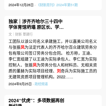
2024年12月28日 ·
《财新周刊》2024年第51期
独家｜涉齐齐哈尔三十四中
学体育馆坍塌 原区长、学校
书记等14人被公诉
文｜财新 覃建行
工团队以该公司名义承建施工，并以嘉美公司名义
与张振
凤
为法定代表人的齐齐哈尔百众建筑劳务分
包有限公司签订劳务分包合同。 检方称，王迪、
李仁宽组建了以王迪为实际承包人、李仁宽为实际
控制人、张振
凤
为劳务分包人和材料员、无相关资
质的董赫为实际项目经理、
刘
奇兵为实际施工员的
无建筑资质项目管理机构。2022……
2024年9月25日 ·
政经频道
2024“伏虎”：多项数据再创