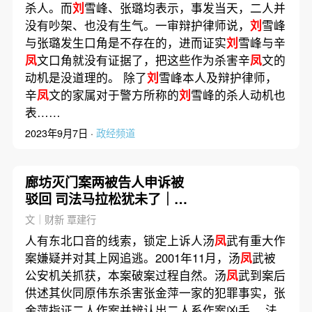
杀人。而
刘
雪峰、张璐均表示，事发当天，二人并
没有吵架、也没有生气。一审辩护律师说，
刘
雪峰
与张璐发生口角是不存在的，进而证实
刘
雪峰与辛
凤
文口角就没有证据了，把这些作为杀害辛
凤
文的
动机是没道理的。 除了
刘
雪峰本人及辩护律师，
辛
凤
文的家属对于警方所称的
刘
雪峰的杀人动机也
表……
2023年9月7日 ·
政经频道
廊坊灭门案两被告人申诉被
驳回 司法马拉松犹未了｜前
事·后事
文｜财新 覃建行
人有东北口音的线索，锁定上诉人汤
凤
武有重大作
案嫌疑并对其上网追逃。2001年11月，汤
凤
武被
公安机关抓获，本案破案过程自然。汤
凤
武到案后
供述其伙同原伟东杀害张金萍一家的犯罪事实，张
金萍指证二人作案并辨认出二人系作案凶手。 法