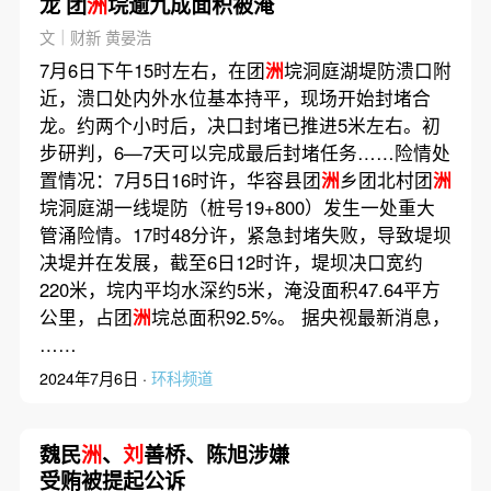
龙 团
洲
垸逾九成面积被淹
文｜财新 黄晏浩
7月6日下午15时左右，在团
洲
垸洞庭湖堤防溃口附
近，溃口处内外水位基本持平，现场开始封堵合
龙。约两个小时后，决口封堵已推进5米左右。初
步研判，6—7天可以完成最后封堵任务……险情处
置情况：7月5日16时许，华容县团
洲
乡团北村团
洲
垸洞庭湖一线堤防（桩号19+800）发生一处重大
管涌险情。17时48分许，紧急封堵失败，导致堤坝
决堤并在发展，截至6日12时许，堤坝决口宽约
220米，垸内平均水深约5米，淹没面积47.64平方
公里，占团
洲
垸总面积92.5%。 据央视最新消息，
……
2024年7月6日 ·
环科频道
魏民
洲
、
刘
善桥、陈旭涉嫌
受贿被提起公诉