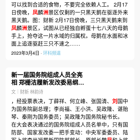
可以找到合适的食物，不要完全依赖人工。 2月17
日傍晚，
凤
麟
洲
景区仅剩的一只黑天鹅在驱逐外来
黑天鹅。图：财新 2月17日傍晚，三只黑天鹅来到
凤
麟
洲
景区，试图从已经独自孵蛋十七八天的母鹅
手上，抢夺这一片水域的归属权。母鹅在水面和冰
面上追逐驱赶三只不速之……
2023年3月4日 ·
环科频道
新一届国务院组成人员全亮
相 郑栅洁履新发改委易纲刘
昆留任
文｜财新 林韵诗
，经投票表决，丁薛祥、何立峰、张国清、
刘
国中
为国务院副总理；李尚福、王小洪、吴政隆、谌贻
琴、秦刚为国务委员；吴政隆为国务院秘书长。
在大会表决通过的国务院组成人员名单中，只有国
防部、国家发改委一把手变动：中央军委委员、陆