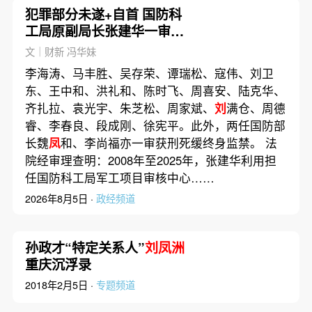
犯罪部分未遂+自首 国防科
工局原副局长张建华一审获
刑10年
文｜财新 冯华妹
李海涛、马丰胜、吴存荣、谭瑞松、寇伟、刘卫
东、王中和、洪礼和、陈时飞、周喜安、陆克华、
齐扎拉、袁光宇、朱芝松、周家斌、
刘
满仓、周德
睿、李春良、段成刚、徐宪平。此外，两任国防部
长魏
凤
和、李尚福亦一审获刑死缓终身监禁。 法
院经审理查明：2008年至2025年，张建华利用担
任国防科工局军工项目审核中心……
2026年8月5日 ·
政经频道
孙政才“特定关系人”
刘凤洲
重庆沉浮录
2018年2月5日 ·
专题频道