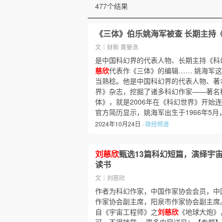
477个结果
《三体》伯乐姚海军被查 长期主持
文｜财新 黄晏浩
是中国科幻界的代表人物、长期主持《科
慈欣
代表作《三体》的编辑…… 姚海军
当熟稔。他是中国科幻界的代表人物、著
界》杂志，挖掘了诸多科幻作家——著名
体》，就是2006年在《科幻世界》开始
官方简历显示，姚海军出生于1966年5月
2024年10月24日 ·
政经频道
刘慈欣
甄选13篇科幻短篇，演绎宇
读书
文｜刘慈欣
作者为科幻作家，中国作家协会会员，中
作家协会副主席，阳泉市作家协会副主席
自《宇宙工程师》之
刘慈欣
《地球大炮》