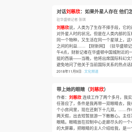
对话
刘慈欣
：如果外星人存在 他们
驻华盛顿记者 张琪
刘慈欣
说，人类为了生存不择手段，它的
对外星人时的状况。但是在人类内部的互
同一个物种，又生活在同一个星球上，这
之间的利益…… 【财新网】（驻华盛顿记
午4点，财新记者在华盛顿中国城附近的
挺的西装——当晚，他将出席国际科幻文
避免地问了他关于当前国际关系的热点话
2018年11月9日 ·
文化频道
带上她的眼睛（
刘慈欣
）
作者：
刘慈欣
连续工作了两个多月，我实
任答应了，条件是我再带一双眼睛去，我
个小房间里，现在还剩下十几双。……作
两天假，出去短暂旅游一下散散心。主任
眼睛。眼睛放在控制中心走廊尽头的一个
的大屏幕，把眼睛的主人介绍给我，是一