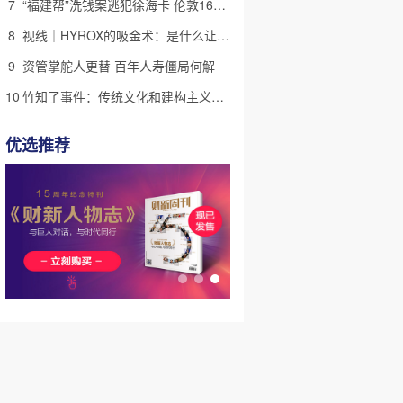
7
“福建帮”洗钱案逃犯徐海卡 伦敦16套房拟被英国没收(含视频)
8
视线｜HYROX的吸金术：是什么让中产们甘心“花钱找虐”？
9
资管掌舵人更替 百年人寿僵局何解
10
竹知了事件：传统文化和建构主义迷思
优选推荐