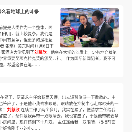
怎么看地球上的斗争
前提是人类作为一个整体，面
相作用，就比较复杂。我们是
中间有竞争，但更多的是相互
者 张琪）美东时间11月8日下
一家酒店大堂见到了
刘慈欣
。他坐在大堂的沙发上，少有地穿着笔
学界重要奖项克拉克奖的颁奖典礼。 作为国际新闻记者，我不可
题，希望这位在笔……
在累了，便请求主任给我两天假，出去短暂旅游一下散散心。主
也答应了，于是他带我去拿眼睛。眼睛放在控制中心走廊尽头的一
者：
刘慈欣
连续工作了两个多月，我实在累了，便请求主任给我
答应了，条件是我再带一双眼睛去，我也答应了，于是他带我去拿
小房间里，现在还剩下十几双。 主任递给我一双眼睛，指指前面
个好像刚毕业的小……