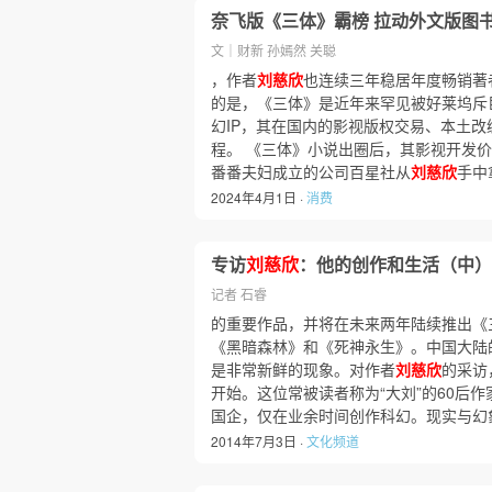
奈飞版《三体》霸榜 拉动外文版图
文｜财新 孙嫣然 关聪
，作者
刘慈欣
也连续三年稳居年度畅销著
的是，《三体》是近年来罕见被好莱坞斥
幻IP，其在国内的影视版权交易、本土
程。 《三体》小说出圈后，其影视开发
番番夫妇成立的公司百星社从
刘慈欣
手中
2024年4月1日 ·
消费
专访
刘慈欣
：他的创作和生活（中）
记者 石睿
的重要作品，并将在未来两年陆续推出《
《黑暗森林》和《死神永生》。中国大陆
是非常新鲜的现象。对作者
刘慈欣
的采访
开始。这位常被读者称为“大刘”的60后
国企，仅在业余时间创作科幻。现实与幻
2014年7月3日 ·
文化频道