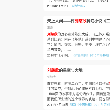
可，不得转载。 更多内容详见：【专题
2023年11月11日 ·
财新mini+
天上人间——评
刘慈欣
科幻小说《三
王烁
刘慈欣
的野心和才能集大成于《三体》系
系列比肩：阿在《基地》系列中构建了心
学：简洁、恢宏、细密、丰盛。理性以万
章与铺垫；……
2010年12月10日 ·
《财新周刊》2010年第49期
刘慈欣
的星空与大地
刘温克
散存在着。时隔二百年，中国的科幻作家
顶的星空，但对心中的道德不以为然。”
1500页的故事来为这句话作注。回首这
而我们所生活的这个世界的轨迹，便也显
2011年4月28日 ·
财新《中国改革》2011年第5