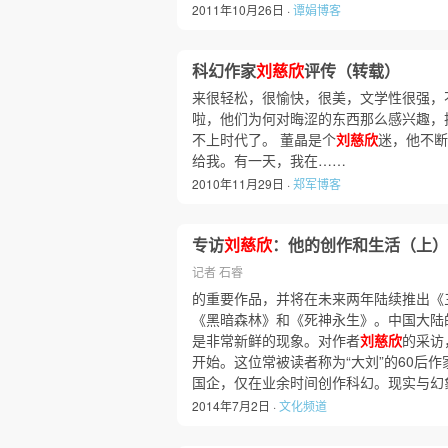
2011年10月26日 ·
谭娟博客
科幻作家
刘慈欣
评传（转载）
来很轻松，很愉快，很美，文学性很强，
啦，他们为何对晦涩的东西那么感兴趣，
不上时代了。 董晶是个
刘慈欣
迷，他不断
给我。有一天，我在……
2010年11月29日 ·
郑军博客
专访
刘慈欣
：他的创作和生活（上）
记者 石睿
的重要作品，并将在未来两年陆续推出《
《黑暗森林》和《死神永生》。中国大陆
是非常新鲜的现象。对作者
刘慈欣
的采访
开始。这位常被读者称为“大刘”的60后
国企，仅在业余时间创作科幻。现实与幻
2014年7月2日 ·
文化频道