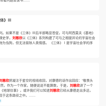
】带着问题去读书……
体》Ⅲ
列。如果不是《三体》Ⅲ后半部略显苍促，可与阿西莫夫《基地》
理史学，
刘慈欣
以《三体》系列构建了可与之相提并论的宇宙社会
物为刍狗，但无法驱除人类情感。 《三体》Ⅰ是宇宙社会学的序
刘慈欣
把凝注于星空的视线收回，对康德的话作出回应：“敬畏头
当然，作为一个作家，随便说说不能算数，于是，
刘慈欣
讲了一个
段《地球往事》，或许我们可以知道
刘慈欣
已经从康德走出多远，
现于这条路径之中。……
期