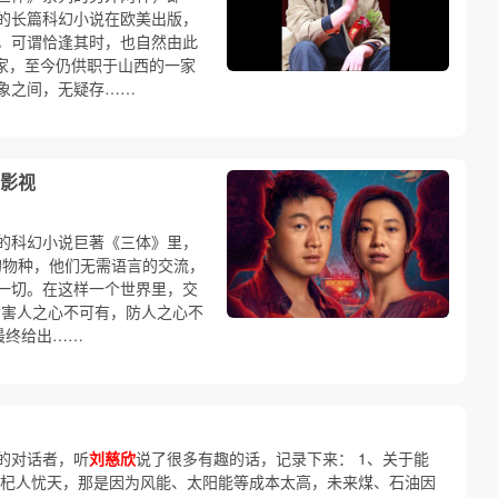
的长篇科幻小说在欧美出版，
，可谓恰逢其时，也自然由此
作家，至今仍供职于山西的一家
象之间，无疑存……
｜影视
的科幻小说巨著《三体》里，
”的物种，他们无需语言的交流，
一切。在这样一个世界里，交
“害人之心不可有，防人之心不
最终给出……
的对话者，听
刘慈欣
说了很多有趣的话，记录下来： 1、关于能
是杞人忧天，那是因为风能、太阳能等成本太高，未来煤、石油因