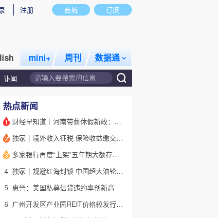
录
注册
商城
订阅
lish
mini+
周刊
数据通
讣闻
热点新闻
财经早知道｜河南带薪休假新政：领导干部带头，全员应休尽休
1
独家｜境外收入征税 保险收益缴交已启动(含视频)
2
话题
特别呈现
私房课
多家银行再度“上架”五年期大额存单 有何考量？(含视频)
3
4
独家｜规避红海封锁 中国超大油轮停靠埃及绕行非洲
5
惠誉：美国私募信贷违约率创新高
6
广州开发区产业园REIT价格较发行价“腰斩” 底层资产出租率降至67%