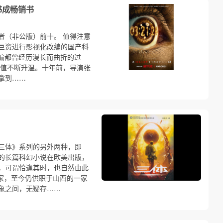
书成畅销书
者（非公版）前十。 值得注意
巨资进行影视化改编的国产科
改编都曾经历漫长而曲折的过
价值不断升温。十年前，导演张
拿到……
三体》系列的另外两种，即
的长篇科幻小说在欧美出版，
，可谓恰逢其时，也自然由此
作家，至今仍供职于山西的一家
象之间，无疑存……