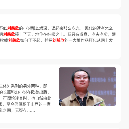
不似
刘慈欣
的小说那么艰深，读起来那么吃力。 现代的读者怎么
把
刘慈欣
捧上了天，地位在韩松之上。我只有叹息，老夫老矣，跟
吹嘘
刘慈欣
如何了不起，并把
刘慈欣
的一大堆作品打包从网上发
三体》系列的另外两种，即
的长篇科幻小说在欧美出版，
，可谓恰逢其时，也自然由此
作家，至今仍供职于山西的一家
象之间，无疑存……