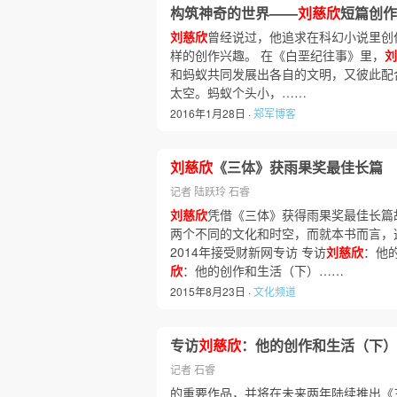
构筑神奇的世界——
刘慈欣
短篇创作
刘慈欣
曾经说过，他追求在科幻小说里创
样的创作兴趣。 在《白垩纪往事》里，
刘
和蚂蚁共同发展出各自的文明，又彼此配
太空。蚂蚁个头小，……
2016年1月28日 ·
郑军博客
刘慈欣
《三体》获雨果奖最佳长篇
记者 陆跃玲 石睿
刘慈欣
凭借《三体》获得雨果奖最佳长篇
两个不同的文化和时空，而就本书而言，
2014年接受财新网专访 专访
刘慈欣
：他
欣
：他的创作和生活（下）……
2015年8月23日 ·
文化频道
专访
刘慈欣
：他的创作和生活（下）
记者 石睿
的重要作品，并将在未来两年陆续推出《