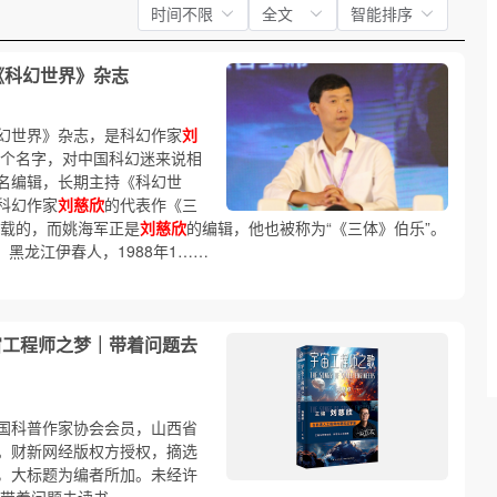
时间不限
全文
智能排序
《科幻世界》杂志
幻世界》杂志，是科幻作家
刘
这个名字，对中国科幻迷来说相
名编辑，长期主持《科幻世
科幻作家
刘慈欣
的代表作《三
连载的，而姚海军正是
刘慈欣
的编辑，他也被称为“《三体》伯乐”。
，黑龙江伊春人，1988年1……
宙工程师之梦｜带着问题去
国科普作家协会会员，山西省
。财新网经版权方授权，摘选
，大标题为编者所加。未经许