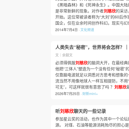
《黑暗森林》和《死神永生》。中国大陆
是非常新鲜的现象。对作者
刘慈欣
的采访
开始。这位常被读者称为“大刘”的60后
国企，仅在业余时间创作科幻。现实与幻
2014年7月4日 ·
文化频道
人类失去“秘密”，世界将会怎样？
文｜余韶文
必须得佩服
刘慈欣
的脑洞大开，在最经典
他把“三体人”塑造为一个没有任何“秘密
仅靠脑电波就足以洞悉对方思考和想象的
流当然不用像地球人一样互相提防，不用
可无”，可这样就很有意思了吗 ？
刘慈欣
2026年7月25日 ·
财新mini+
听
刘慈欣
聊天的一些记录
参加星云奖的活动，也作为其中一个论坛
源。 对煤、石油等能源消耗殆尽的担心