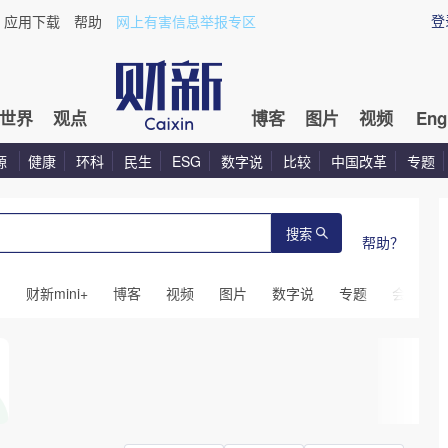
登
应用下载
帮助
网上有害信息举报专区
世界
观点
博客
图片
视频
Eng
源
健康
环科
民生
ESG
数字说
比较
中国改革
专题
搜索
帮助？
闻
财新mini+
博客
视频
图片
数字说
专题
会议