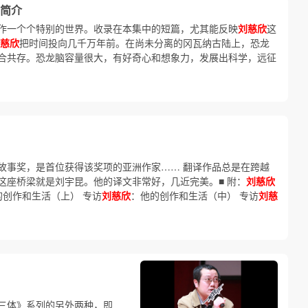
简介
作一个个特别的世界。收录在本集中的短篇，尤其能反映
刘慈欣
这
慈欣
把时间投向几千万年前。在尚未分离的冈瓦纳古陆上，恐龙
合共存。恐龙脑容量很大，有好奇心和想象力，发展出科学，远征
故事奖，是首位获得该奖项的亚洲作家…… 翻译作品总是在跨越
这座桥梁就是刘宇昆。他的译文非常好，几近完美。■ 附：
刘慈欣
的创作和生活（上） 专访
刘慈欣
：他的创作和生活（中） 专访
刘慈
三体》系列的另外两种，即