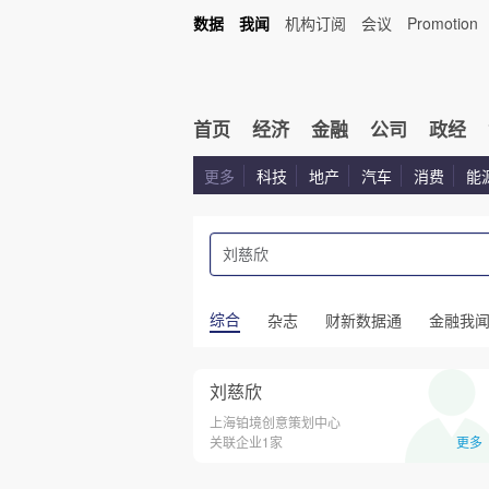
数据
我闻
机构订阅
会议
Promotion
首页
经济
金融
公司
政经
更多
科技
地产
汽车
消费
能
综合
杂志
财新数据通
金融我
刘慈欣
上海铂境创意策划中心
关联企业1家
更多