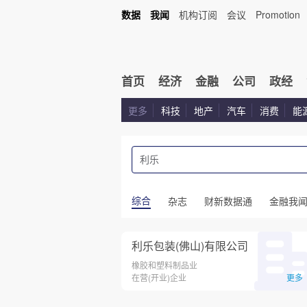
数据
我闻
机构订阅
会议
Promotion
首页
经济
金融
公司
政经
更多
科技
地产
汽车
消费
能
综合
杂志
财新数据通
金融我
利乐包装(佛山)有限公司
橡胶和塑料制品业
在营(开业)企业
更多