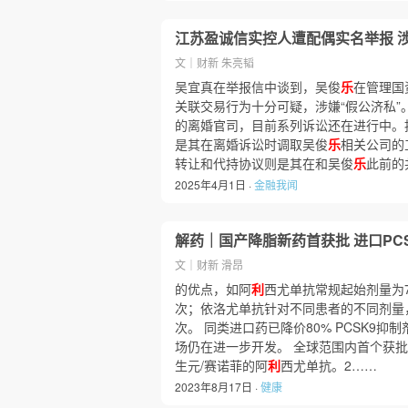
江苏盈诚信实控人遭配偶实名举报 
文｜财新 朱亮韬
吴宜真在举报信中谈到，吴俊
乐
在管理国
关联交易行为十分可疑，涉嫌“假公济私”。
的离婚官司，目前系列诉讼还在进行中。
是其在离婚诉讼时调取吴俊
乐
相关公司的
转让和代持协议则是其在和吴俊
乐
此前的
2025年4月1日 ·
金融我闻
解药｜国产降脂新药首获批 进口PC
文｜财新 滑昂
的优点，如阿
利
西尤单抗常规起始剂量为7
次；依洛尤单抗针对不同患者的不同剂量
次。 同类进口药已降价80% PCSK9
场仍在进一步开发。 全球范围内首个获批
生元/赛诺菲的阿
利
西尤单抗。2……
2023年8月17日 ·
健康