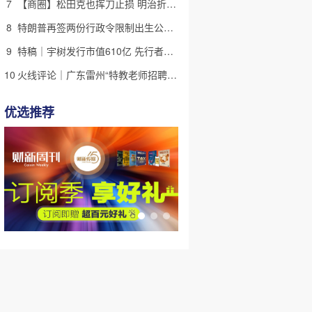
7
【商圈】松田克也挥刀止损 明治折戟中国乳业
8
特朗普再签两份行政令限制出生公民权 意图打击生育旅游产业
9
特稿｜宇树发行市值610亿 先行者的加速和考验
10
火线评论｜广东雷州“特教老师招聘违规”很雷，仍有诸多疑点
优选推荐