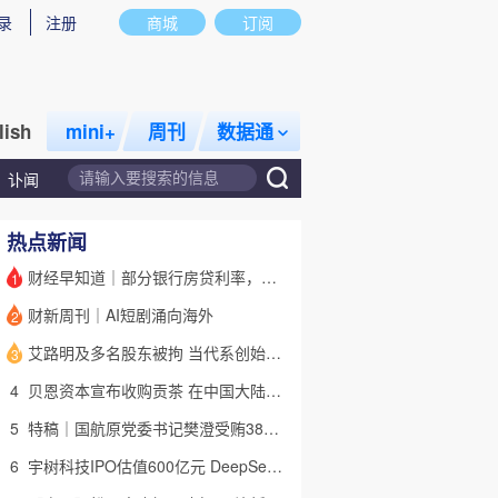
录
注册
商城
订阅
lish
mini+
周刊
数据通
讣闻
热点新闻
财经早知道｜部分银行房贷利率，降至“2字头
1
财新周刊｜AI短剧涌向海外
2
话题
特别呈现
私房课
艾路明及多名股东被拘 当代系创始人因何此时被清算
3
4
贝恩资本宣布收购贡茶 在中国大陆无法注册商标后退出市场
5
特稿｜国航原党委书记樊澄受贿3847万元二审待宣判 否认大多数指控
6
宇树科技IPO估值600亿元 DeepSeek参与战略配售