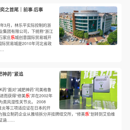
奕之首尾｜前事·后事
1年3月，林乐平实际控制的浙
业集团有限公司，下统称“浙江
石家庄
乐
城创意国际贸易城开
国际贸易城是2010年河北省政
……
肥神药”紧追
“K药”面对“减肥神药”司美格鲁
l进而获得“修美
乐
”并在2002年
类风湿性关节炎。 2008
柱炎等三项适应证在日本的开
作为独立制药企业从雅培拆分并挂牌纽交所，“修美
乐
”划转到艾伯维
证涵……