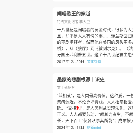
阉唱歌王的穿越
特约文化记者 李大卫
十八世纪是阉唱者的黄金时代，很多为人
旦，却不是人人有份的事……瑞兰斯回归
的莎剧阐释者，然而他在美国的风头更多
桥》，从《狼厅》到《敦刻尔克》。 《
牙国王菲利普五世。这个十八世纪君主患
2017年12月29日 ·
文化频道
墨家的悲剧根源｜识史
文｜傅绍万
“兼相爱”，是人类最高价值。这种爱，一
亲疏远近，不论尊卑贵贱，人人相亲相爱
除。 “交相
利
”，是人类利益实现法则。这
正义。人人都要劳动，“赖其力者生，不赖
长，天下百工“使各从事其所能”；成果按
2024年12月13日 ·
财新mini+