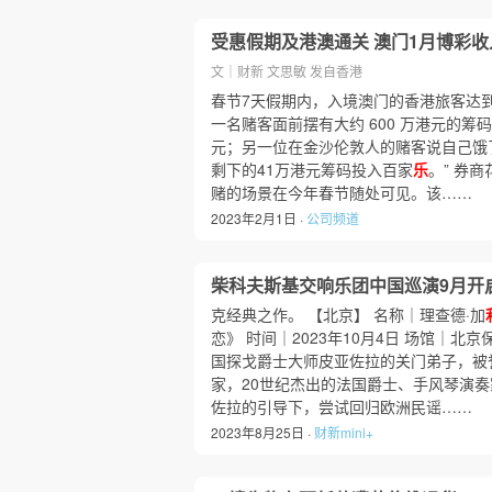
受惠假期及港澳通关 澳门1月博彩收
文｜财新 文思敏 发自香港
春节7天假期内，入境澳门的香港旅客达到1
一名赌客面前摆有大约 600 万港元的筹
元；另一位在金沙伦敦人的赌客说自己饿
剩下的41万港元筹码投入百家
乐
。” 券
赌的场景在今年春节随处可见。该……
2023年2月1日 ·
公司频道
柴科夫斯基交响乐团中国巡演9月开
克经典之作。 【北京】 名称｜理查德·加
恋》 时间｜2023年10月4日 场馆｜北京
国探戈爵士大师皮亚佐拉的关门弟子，被
家，20世纪杰出的法国爵士、手风琴演
佐拉的引导下，尝试回归欧洲民谣……
2023年8月25日 ·
财新mini+