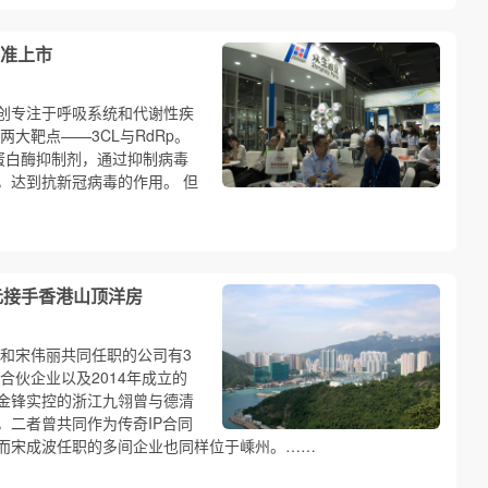
准上市
创专注于呼吸系统和代谢性疾
大靶点——3CL与RdRp。
L蛋白酶抑制剂，通过抑制病毒
，达到抗新冠病毒的作用。 但
港元接手香港山顶洋房
波和宋伟丽共同任职的公司有3
合伙企业以及2014年成立的
金锋实控的浙江九翎曾与德清
，二者曾共同作为传奇IP合同
而宋成波任职的多间企业也同样位于嵊州。……