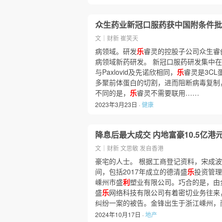
众生药业新冠口服药获中国附条件批
文｜财新 崔笑天
病领域。研发
乐
睿灵的控股子公司众生睿
病领域新药研发。 新冠口服药研发集中在两
与Paxlovid及先诺欣相同，
乐
睿灵是3C
多聚前体蛋白的切割，进而阻断病毒复制
不同的是，
乐
睿灵不需要联用……
2023年3月23日 ·
健康
降息后最大成交 内地富豪10.5亿
文｜财新 文思敏 发自香港
豪宅的人士。 根据工商登记资料，宋成
间，包括2017年成立的德清盛
乐
投资管理
嵊州市盛
利
塑业有限公司。巧合的是，由
盛
乐
网络科技有限公司有着密切业务往来
纠纷一案的被告。金锋出生于浙江嵊州，
2024年10月17日 ·
地产