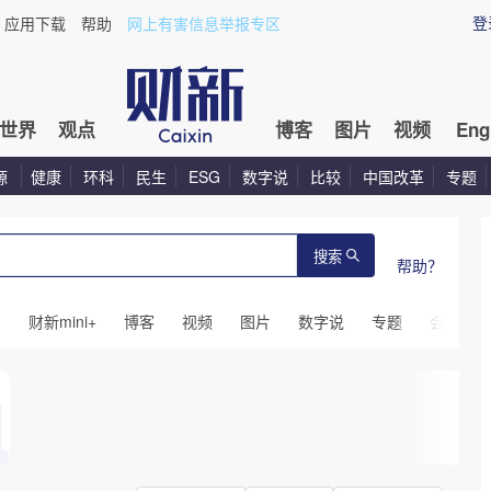
登
应用下载
帮助
网上有害信息举报专区
世界
观点
博客
图片
视频
Eng
源
健康
环科
民生
ESG
数字说
比较
中国改革
专题
搜索
帮助？
闻
财新mini+
博客
视频
图片
数字说
专题
会议