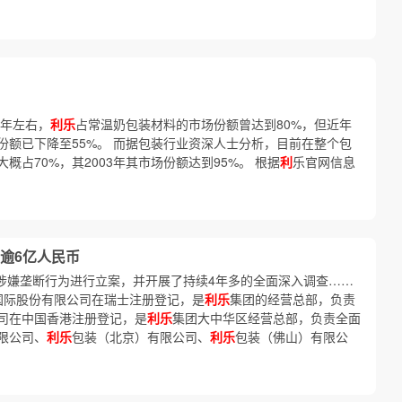
5年左右，
利乐
占常温奶包装材料的市场份额曾达到80%，但近年
份额已下降至55%。 而据包装行业资深人士分析，目前在整个包
概占70%，其2003年其市场份额达到95%。 根据
利
乐官网信息
逾6亿人民币
涉嫌垄断行为进行立案，并开展了持续4年多的全面深入调查……
国际股份有限公司在瑞士注册登记，是
利乐
集团的经营总部，负责
司在中国香港注册登记，是
利乐
集团大中华区经营总部，负责全面
限公司、
利乐
包装（北京）有限公司、
利乐
包装（佛山）有限公