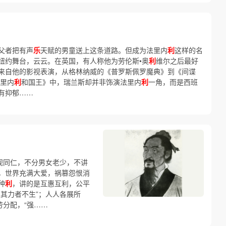
父者把有声
乐
天赋的男童送上这条道路。但成为法里内
利
这样的名
纽约舞台，云云。在英国，有人称他为劳伦斯•奥
利
维尔之后最好
来自他的影视表演，从格林纳威的《普罗斯佩罗魔典》到《间谍
法里内
利
和国王》中，瑞兰斯却并非饰演法里内
利
一角，而是西班
有抑郁……
视同仁，不分男女老少，不讲
，世界充满大爱，祸篡怨恨消
种
利
，讲的是互惠互利，公平
其力者不生”；人人各展所
劳分配，“强……