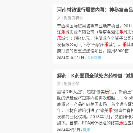
河南村镇银行爆雷内幕：神秘富商吕
文｜财新 孙良滋
宁西柳国际贸易城等商业地产项目。201
江
乐
城实业有限公司（后更名浙江
乐
城实
乐
城”）出资4亿元，注册成立全资子公司
发有限公司（下称“石家庄
乐
城”）。
乐
城
府打造的省重点建设项目，拟用8000亩
2024年10月21日 ·
金融频道
解药｜K药登顶全球处方药榜首 “减
文｜财新 滑昂
赢得“OK大战”、超越“修美
乐
”后，新药王
肽的追赶或将短期内被再次超越……Knol
底将这一产品推向美国市场，首个适应证为
年，卫材自雅培引进了“修美
乐
”强直性脊
发和商业化权利。2013年1月，艾伯维
旗下。目前，FDA累计批准的修美
乐
适应
2024年2月8日 ·
健康