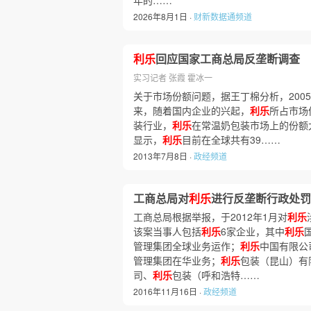
年的……
2026年8月1日 ·
财新数据通频道
利乐
回应国家工商总局反垄断调查
实习记者 张霞 霍冰一
关于市场份额问题，据王丁棉分析，200
来，随着国内企业的兴起，
利乐
所占市场
装行业，
利乐
在常温奶包装市场上的份额大
显示，
利乐
目前在全球共有39……
2013年7月8日 ·
政经频道
工商总局对
利乐
进行反垄断行政处罚
工商总局根据举报，于2012年1月对
利乐
该案当事人包括
利乐
6家企业，其中
利乐
管理集团全球业务运作；
利乐
中国有限公
管理集团在华业务；
利乐
包装（昆山）有
司、
利乐
包装（呼和浩特……
2016年11月16日 ·
政经频道