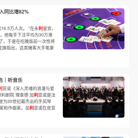
入同比增82%
6.5万人次。 “在永
利
皇宫，
码，他每手下注平均为30万港
了，于是在吃晚饭前一次性将
商花旗指出，这类赌客大手笔豪
启｜听音乐
利
亚诺《深入灵魂的浪漫与爱
保利剧院 理查德·加
利
亚诺是法
誉为20世纪最杰出的手风琴
奏家和作曲家。加
利
亚诺在皮亚