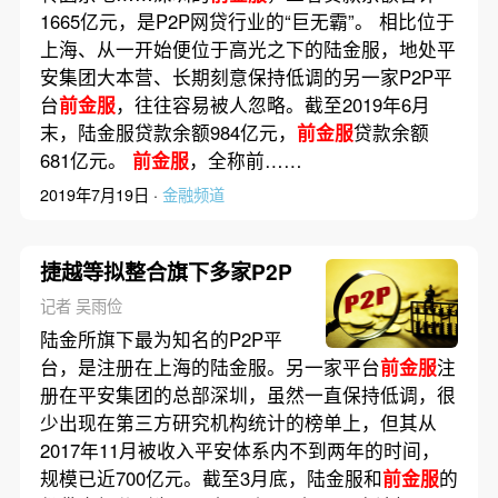
1665亿元，是P2P网贷行业的“巨无霸”。 相比位于
上海、从一开始便位于高光之下的陆金服，地处平
安集团大本营、长期刻意保持低调的另一家P2P平
台
前金服
，往往容易被人忽略。截至2019年6月
末，陆金服贷款余额984亿元，
前金服
贷款余额
681亿元。
前金服
，全称前……
2019年7月19日 ·
金融频道
捷越等拟整合旗下多家P2P
记者 吴雨俭
陆金所旗下最为知名的P2P平
台，是注册在上海的陆金服。另一家平台
前金服
注
册在平安集团的总部深圳，虽然一直保持低调，很
少出现在第三方研究机构统计的榜单上，但其从
2017年11月被收入平安体系内不到两年的时间，
规模已近700亿元。截至3月底，陆金服和
前金服
的