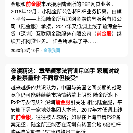
金服和
前金服
来承接原陆金所的P2P网贷业务。
2016年12月，小陆金所公告将P2P业务拆离，由旗
下平台——上海陆金所互联网金融信息服务有限公
司（陆金服）承接，2017年又低调上线了前海金牛
贷（深圳）互联网金融服务有限公司（
前金服
）继
续开拓网贷业务。 陆金所承载了平……
2020年3月10日 ·
金融我闻
夜读精选：章莹颖案法官训斥凶手 家属对终
身监禁量刑“不同意但接受”
越来越多的共识认为，中国与美国之间长期的战略
竞争仍可能继续给市场情绪蒙上阴影 陆金所旗下
P2P何去何从？深圳
前金服
引关注 相比陆金服，平
安旗下另一家地处集团大本营、2017年才低调上线
的
前金服
，往往被人忽略；如果在上海申请P2P备
案无望，陆金所还能否在深圳有转圜余地 5倍杠杆
购买自家股票 *ST康得被员工起诉……