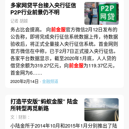
多家网贷平台接入央行征信
P2P行业前景仍不明
记者 胡越
务占比会提高。 向
前金服
官方微信2月12日发布的
公告称，即将完成央行征信系统数据上传，待数据
验收后，将正式全量接入央行征信系统。首金网则
官方微信在中称，已于2月7日正式接入央行征信。
各家平台数据显示，截至2020年1月底，人人贷的
借贷余额为319.27亿元，向
前金服
为119.37亿元，
首金网为6……
2020年2月14日 ·
金融频道
打造平安版“蚂蚁金服” 陆金
所转型再觅新路
文｜财新 ：
小陆金所于2014年10月和2015年1月分别推出了陆