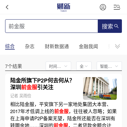
搜索
综合
杂志
财新数据通
金融我闻
财新mini
7个结果
时间不限
全文
智能排序
陆金所旗下P2P何去何从？
深圳
前金服
引关注
记者 吴雨俭
相比陆金服，平安旗下另一家地处集团大本营、
2017年才低调上线的
前金服
，往往被人忽略；如果
在上海申请P2P备案无望，陆金所还能否在深圳有
转圜余地……深圳的
前金服
，二者贷款余额合计