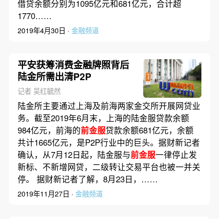
借贷余额分别为1095亿元和681亿元，合计超
1770……
2019年4月30日 ·
金融频道
平安获筹消费金融牌照背后
陆金所需出清P2P
记者 吴红毓然
陆金所主要通过上海及前海两家金交所开展网贷业
务。截至2019年6月末，上海的陆金服贷款余额
984亿元，前海的
前金服
贷款余额681亿元，余额
共计1665亿元，是P2P行业中的巨头。据财新记者
确认，从7月12日起，陆金服与
前金服
一律停止发
新标、不新增网贷，二级转让交易平台也被一并关
停。 据财新记者了解，8月23日，……
2019年11月27日 ·
金融频道