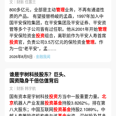
文｜财新 任蕙兰
800多亿元，全部是主动
管理
业务，不再有通道性
质的产品。 有望接替杨峻的孟森，1997年加入中
国平安保险集团，在平安集团及平安证券、平安资
管等多个子公司皆有过任职。他从2001年开始
管理
平安保险资金
投资
组合，离职前作为平安人寿首席
投资
官，负责公司3.5万亿元的保险资金
管理
。作
为一位“老平安”，孟……
2026年8月5日 ·
金融我闻
谁是宇树科技股东？巨头、
国资隐身千倍估值背后
文｜财新 韩宇航
国有资本是宇树科技
投资
方当中一股重要力量。
北
京
机器人产业发展
投资基金
持股3.8262%，排在第
八大股东；中国互联网
投资基金
持股2.1089%，中
邮人寿等险资机构参与该
基金
出资。深创投及其多