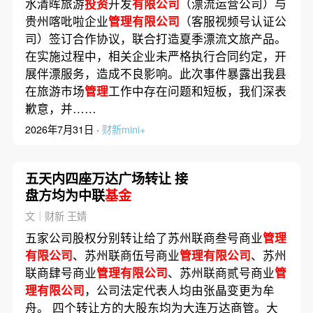
水清晖旅游
投资
开发
有限公司
（漂流运营公司）与
贵州喀吡啦企业
管理有限公司
（客服视频号认证公
司）签订合作协议，联合打造夏季漂流文旅产品。
在实施过程中，相关企业未严格执行合同约定，开
展伴漂服务，造成不良影响。此次事件暴露出我县
在旅游市场
管理
工作中存在问题和短板，我们深表
歉意，并……
2026年7月31日 ·
财新mini+
五天内四座万达广场转让 接
盘方均为中联
基金
文｜财新 王婧
五家公司股权分别转让给了苏州联商叁号商业
管理
有限公司
、苏州联商伍号商业
管理有限公司
、苏州
联商肆号商业
管理有限公司
、苏州联商贰号商业
管
理有限公司
，公司法定代表人均由张晶变更为牟
舟。 四个转让方的大股东均为大连万达商管。大