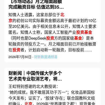
【市场动态】月之暗面超额
完成融资目标 估值达到350
亿美元
知情人士透露，这家总部位于
北
京
的初创公司实际募资金额远高于最初计划的10亿
至20亿美元。由于相关信息未公开，知情人士要求
匿名。知情人士称，国家人工智能产业
投资基金
（同时也是DeepSeek
投资
方的国家级
基金
）是本
轮融资的领投方之一。月之暗面目前已开始接触潜
在
投资
者，计划启动新一轮融资，目标投前……
2026年7月30日 ·
财新数据通频道
财新闻｜中国传媒大学多个
艺术类专业取消艺考，将依
据考生高考文化课成绩由高
王虹特别感谢的北大教授说：
到低依次录取
“她的成就，我不敢居其功于万一”；化妆品新国标
今天发布；证实了，“胶球”存在；联合国教科文组
织确认，
北京
，2029年“世界建筑之都”；现货黄金