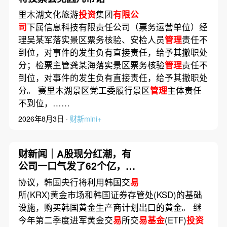
里木湖文化旅游
投资
集团
有限公
司
下属信息科技有限责任公司（票务运营单位）经
理吴某军落实景区票务核验、安检人员
管理
责任不
到位，对事件的发生负有直接责任，给予其撤职处
分；检票主管龚某海落实景区票务核验
管理
责任不
到位，对事件的发生负有直接责任，给予其撤职处
分。 赛里木湖景区党工委履行景区
管理
主体责任
不到位，……
2026年8月3日 ·
财新mini+
财新闻｜A股现分红潮，有
公司一口气发了62个亿，多
家公司董事长提议派发“红
协议，韩国央行将利用韩国交
易
包”
所(KRX)黄金市场和韩国证券存管处(KSD)的基础
设施，购买韩国黄金生产商计划出口的黄金。 继
今年第二季度进军黄金交
易
所交
易基金
(ETF)
投资