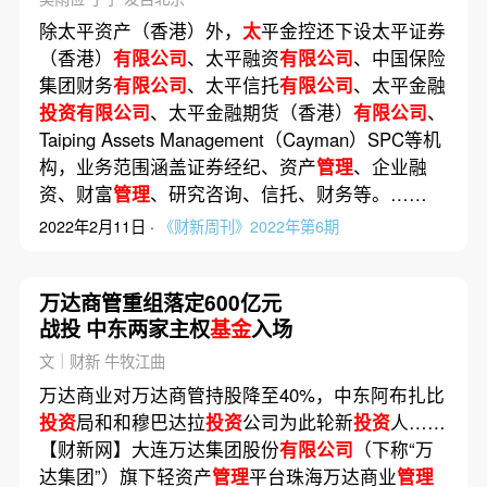
除太平资产（香港）外，
太
平金控还下设太平证券
（香港）
有限公司
、太平融资
有限公司
、中国保险
集团财务
有限公司
、太平信托
有限公司
、太平金融
投资有限公司
、太平金融期货（香港）
有限公司
、
Taiping Assets Management（Cayman）SPC等机
构，业务范围涵盖证券经纪、资产
管理
、企业融
资、财富
管理
、研究咨询、信托、财务等。……
2022年2月11日 ·
《财新周刊》2022年第6期
万达商管重组落定600亿元
战投 中东两家主权
基金
入场
文｜财新 牛牧江曲
万达商业对万达商管持股降至40%，中东阿布扎比
投资
局和和穆巴达拉
投资
公司为此轮新
投资
人……
【财新网】大连万达集团股份
有限公司
（下称“万
达集团”）旗下轻资产
管理
平台珠海万达商业
管理