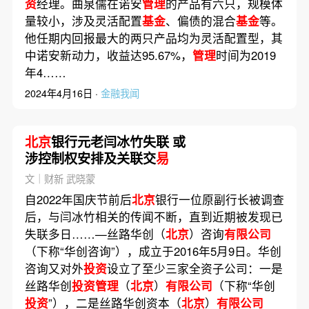
资
经理。曲泉儒在诺安
管理
的产品有六只，规模体
量较小，涉及灵活配置
基金
、偏债的混合
基金
等。
他任期内回报最大的两只产品均为灵活配置型，其
中诺安新动力，收益达95.67%，
管理
时间为2019
年4……
2024年4月16日 ·
金融我闻
北京
银行元老闫冰竹失联 或
涉控制权安排及关联交
易
文｜财新 武晓蒙
自2022年国庆节前后
北京
银行一位原副行长被调查
后，与闫冰竹相关的传闻不断，直到近期被发现已
失联多日……—丝路华创（
北京
）咨询
有限公司
（下称“华创咨询”），成立于2016年5月9日。华创
咨询又对外
投资
设立了至少三家全资子公司：一是
丝路华创
投资管理
（
北京
）
有限公司
（下称“华创
投资
”），二是丝路华创资本（
北京
）
有限公司