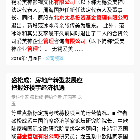
锡爱美神影视文化
有限公司
（以下称无锡爱美神）
法定代表人，周海国担任新任法定代表人及董事
长。同时，原股东
北京太易投资基金管理有限公司
退出，新增范冰冰母亲张传美为股东。 此外，范
冰冰和其男友李晨不久前同时退出了二人的合资公
司爱美神企业
管理
咨询
有限公司
（以下简称“爱美
神企业
管理
”）。 无锡爱美……
2019年1月28日 ·
公司频道
盛松成：房地产转型发展应
把握好楼宇经济机遇
专栏作家 盛松成 特约作者 庄鸿宇 龙
玉
等重点指标定期考核募投项目的运营情况。■ 作者
盛松成系中国首席经济学家论坛研究院院长、中欧
陆家嘴国际金融研究院高级学术顾问；庄鸿宇系国
联
基金管理有限公司
研究员；龙玉系中欧陆家嘴国