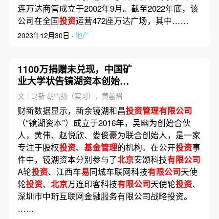
连万达商管成立于2002年9月。截至2022年底，该
公司在全国
投资
运营472座万达广场，其中……
2023年12月30日 ·
地产
1100万捐赠未兑现，中国矿
业大学状告镜湖资本创始合
伙人
文｜财新 胡雪扬（实习），黄蕙昭
财新数据显示，新余镜湖和昌
投资管理有限公司
（“镜湖资本”）成立于2016年，吴幽为创始合伙
人，黄伟、赵悦欣、娄俊豪为联合创始人，是一家
专注于股权
投资
、
基金管理
的机构。在公开
投资
事
件中，镜湖资本分别参与了
北京
安颂科技
有限公司
A轮
投资
、江西车
易
同城车联网科技
有限公司
天使
轮
投资
、
北京
万连印客科技
有限公司
天使轮
投资
、
深圳市中珩互联网金融服务有限公司战略投资。
……