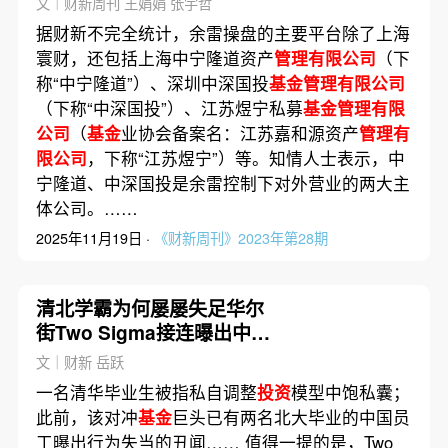
文｜财新周刊 王娟娟 张宇哲
据财新不完全统计，余雷操盘的主要平台除了上海
寰财，还包括上海中宁隆道资产
管理有限公司
（下
称“中宁隆道”）、深圳中深国投
基金管理有限公司
（下称“中深国投”）、江苏煜宁私募
基金管理有限
公司
（
基金
业协会备案名：江苏嘉和源资产
管理有
限公司
，下称“江苏煜宁”）等。知情人士表示，中
宁隆道、中深国投是余雷控制下对外营业的两大主
体公司。……
2025年11月19日 ·
《财新周刊》2023年第28期
清北学霸为何屡屡失足华尔
街Two Sigma接连曝出中国
员工丑闻
文｜财新 岳跃
一名清华毕业生被指私自调整
投资
模型中饱私囊；
此前，该对冲
基金
巨头已有两名北大毕业的中国员
工曝出行为失当的丑闻…… 值得一提的是，Two