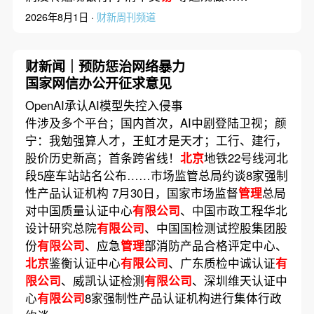
2026年8月1日 ·
财新周刊频道
财新闻｜预防惩治网络暴力
国家网信办公开征求意见
OpenAI承认AI模型失控入侵事
件涉及多个平台；国内首次，AI中剧登陆卫视；颜
宁：我勉强算人才，王虹才是天才；工行、建行，
股价历史新高；首条跨省线！
北京
地铁22号线河北
段5座车站站名公布……市场监管总局约谈8家强制
性产品认证机构 7月30日，国家市场监督
管理
总局
对中国质量认证中心
有限公司
、中国市政工程华北
设计研究总院
有限公司
、中国国检测试控股集团股
份
有限公司
、应急
管理
部消防产品合格评定中心、
北京
鉴衡认证中心
有限公司
、广东质检中诚认证
有
限公司
、威凯认证检测
有限公司
、深圳维天认证中
心
有限公司
8家强制性产品认证机构进行集体行政