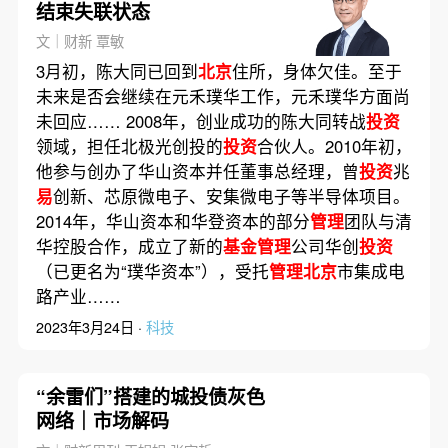
结束失联状态
文｜财新 覃敏
3月初，陈大同已回到
北京
住所，身体欠佳。至于
未来是否会继续在元禾璞华工作，元禾璞华方面尚
未回应…… 2008年，创业成功的陈大同转战
投资
领域，担任北极光创投的
投资
合伙人。2010年初，
他参与创办了华山资本并任董事总经理，曾
投资
兆
易
创新、芯原微电子、安集微电子等半导体项目。
2014年，华山资本和华登资本的部分
管理
团队与清
华控股合作，成立了新的
基金管理
公司华创
投资
（已更名为“璞华资本”），受托
管理北京
市集成电
路产业……
2023年3月24日 ·
科技
“余雷们”搭建的城投债灰色
网络｜市场解码