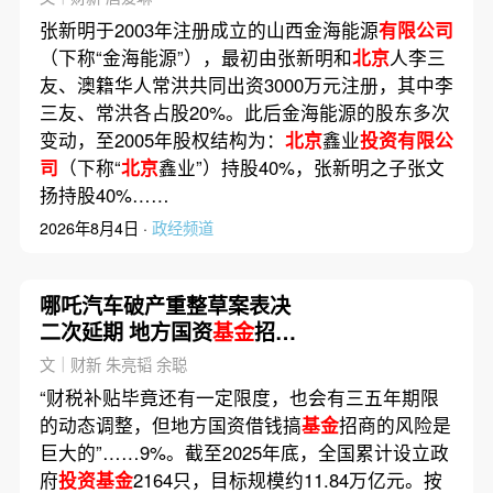
张新明于2003年注册成立的山西金海能源
有限公司
（下称“金海能源”），最初由张新明和
北京
人李三
友、澳籍华人常洪共同出资3000万元注册，其中李
三友、常洪各占股20%。此后金海能源的股东多次
变动，至2005年股权结构为：
北京
鑫业
投资有限公
司
（下称“
北京
鑫业”）持股40%，张新明之子张文
扬持股40%……
2026年8月4日 ·
政经频道
哪吒汽车破产重整草案表决
二次延期 地方国资
基金
招商
风险再审视(含视频)
文｜财新 朱亮韬 余聪
“财税补贴毕竟还有一定限度，也会有三五年期限
的动态调整，但地方国资借钱搞
基金
招商的风险是
巨大的”……9%。截至2025年底，全国累计设立政
府
投资基金
2164只，目标规模约11.84万亿元。按