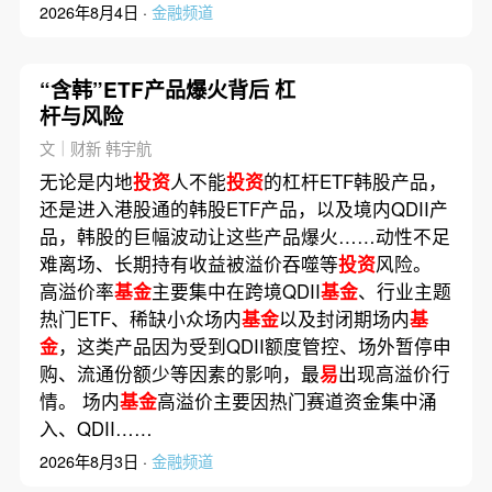
2026年8月4日 ·
金融频道
“含韩”ETF产品爆火背后 杠
杆与风险
文｜财新 韩宇航
无论是内地
投资
人不能
投资
的杠杆ETF韩股产品，
还是进入港股通的韩股ETF产品，以及境内QDII产
品，韩股的巨幅波动让这些产品爆火……动性不足
难离场、长期持有收益被溢价吞噬等
投资
风险。
高溢价率
基金
主要集中在跨境QDII
基金
、行业主题
热门ETF、稀缺小众场内
基金
以及封闭期场内
基
金
，这类产品因为受到QDII额度管控、场外暂停申
购、流通份额少等因素的影响，最
易
出现高溢价行
情。 场内
基金
高溢价主要因热门赛道资金集中涌
入、QDII……
2026年8月3日 ·
金融频道