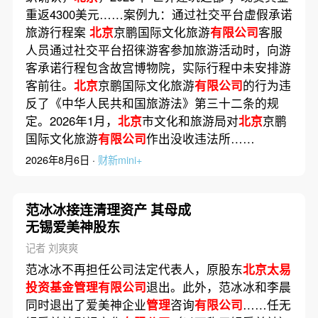
重返4300美元……案例九：通过社交平台虚假承诺
旅游行程案
北京
京鹏国际文化旅游
有限公司
客服
人员通过社交平台招徕游客参加旅游活动时，向游
客承诺行程包含故宫博物院，实际行程中未安排游
客前往。
北京
京鹏国际文化旅游
有限公司
的行为违
反了《中华人民共和国旅游法》第三十二条的规
定。2026年1月，
北京
市文化和旅游局对
北京
京鹏
国际文化旅游
有限公司
作出没收违法所……
2026年8月6日 ·
财新mini+
范冰冰接连清理资产 其母成
无锡爱美神股东
记者 刘爽爽
范冰冰不再担任公司法定代表人，原股东
北京太易
投资基金管理有限公司
退出。此外，范冰冰和李晨
同时退出了爱美神企业
管理
咨询
有限公司
……任无