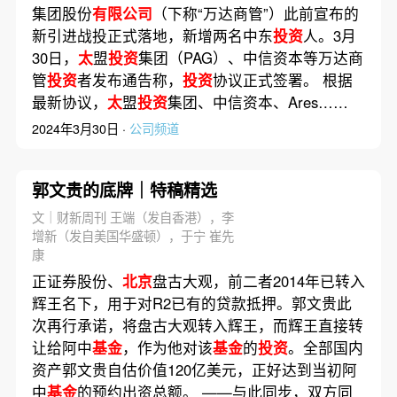
集团股份
有限公司
（下称“万达商管”）此前宣布的
新引进战投正式落地，新增两名中东
投资
人。3月
30日，
太
盟
投资
集团（PAG）、中信资本等万达商
管
投资
者发布通告称，
投资
协议正式签署。 根据
最新协议，
太
盟
投资
集团、中信资本、Ares……
2024年3月30日 ·
公司频道
郭文贵的底牌｜特稿精选
文｜财新周刊 王端（发自香港），李
增新（发自美国华盛顿），于宁 崔先
康
正证券股份、
北京
盘古大观，前二者2014年已转入
辉王名下，用于对R2已有的贷款抵押。郭文贵此
次再行承诺，将盘古大观转入辉王，而辉王直接转
让给阿中
基金
，作为他对该
基金
的
投资
。全部国内
资产郭文贵自估价值120亿美元，正好达到当初阿
中
基金
的预约出资总额。 ——与此同步，双方同