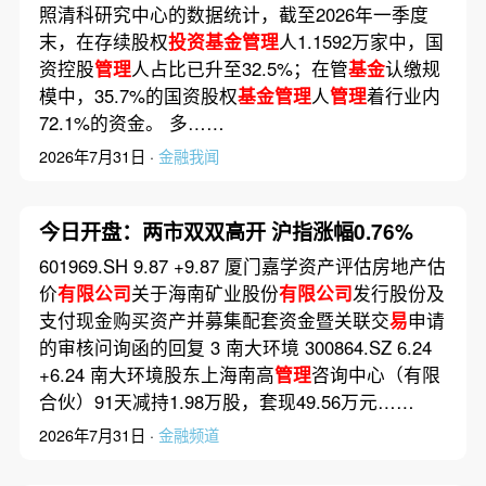
照清科研究中心的数据统计，截至2026年一季度
末，在存续股权
投资基金管理
人1.1592万家中，国
资控股
管理
人占比已升至32.5%；在管
基金
认缴规
模中，35.7%的国资股权
基金管理
人
管理
着行业内
72.1%的资金。 多……
2026年7月31日 ·
金融我闻
今日开盘：两市双双高开 沪指涨幅0.76%
601969.SH 9.87 +9.87 厦门嘉学资产评估房地产估
价
有限公司
关于海南矿业股份
有限公司
发行股份及
支付现金购买资产并募集配套资金暨关联交
易
申请
的审核问询函的回复 3 南大环境 300864.SZ 6.24
+6.24 南大环境股东上海南高
管理
咨询中心（有限
合伙）91天减持1.98万股，套现49.56万元……
2026年7月31日 ·
金融频道