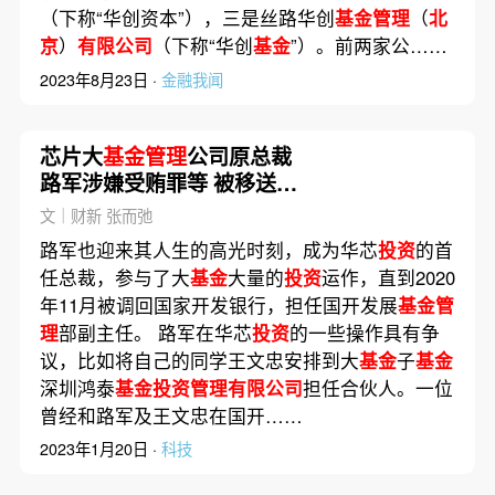
（下称“华创资本”），三是丝路华创
基金管理
（
北
京
）
有限公司
（下称“华创
基金
”）。前两家公……
2023年8月23日 ·
金融我闻
芯片大
基金管理
公司原总裁
路军涉嫌受贿罪等 被移送检
察机关
文｜财新 张而弛
路军也迎来其人生的高光时刻，成为华芯
投资
的首
任总裁，参与了大
基金
大量的
投资
运作，直到2020
年11月被调回国家开发银行，担任国开发展
基金管
理
部副主任。 路军在华芯
投资
的一些操作具有争
议，比如将自己的同学王文忠安排到大
基金
子
基金
深圳鸿泰
基金投资管理有限公司
担任合伙人。一位
曾经和路军及王文忠在国开……
2023年1月20日 ·
科技