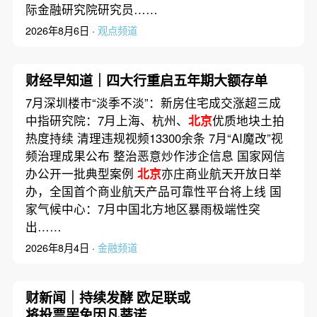
际金融研究院研究员……
2026年8月6日 ·
观点频道
财经早知道｜四大行重启五年期大额存单
7月深圳楼市“淡季不淡”：新房住宅成交涨超三成
中指研究院：7月上海、杭州、
北京
优质地块土拍
热度持续 清理违规视频13300余条 7月“AI魔改”视
频治理成果公布 整治恶意炒作涉企信息 国家网信
办公开一批典型案例
北京
亦庄商业航天开放日举
办，全国首个商业航天产品可靠性平台将上线 国
家气候中心：7月中国北方地区暴雨极端性突
出……
2026年8月4日 ·
金融频道
财新闻｜持续发酵 欧足联或
将投票罢免因凡蒂诺