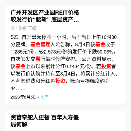
广州开发区产业园REIT价格
较发行价“腰斩” 底层资产出
租率降至67%
文｜财新 王婧
SZ）自开盘起停牌一小时，后于当日上午10时30
分复牌。
基金管理
人公告称，8月4日该
基金
收于
1.285元/份，较2.573元/份的发行价下跌50.06%，
首次触发交
易
所临时停牌安排。 公开资料显示，
该
基金
上市以来累计分红0.1434元/份。若
投资
者
以发行价认购并持有至8月4日，将累计分红计入、
不考虑税费和分红再
投资
，账面亏损幅度约为
44……
2026年8月5日 ·
地产
资管掌舵人更替 百年人寿僵
局何解