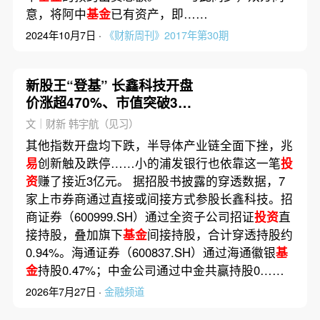
意，将阿中
基金
已有资产，即……
2024年10月7日 ·
《财新周刊》2017年第30期
新股王“登基” 长鑫科技开盘
价涨超470%、市值突破3万
亿、中一签赚2万(含视频)
文｜财新 韩宇航（见习）
其他指数开盘均下跌，半导体产业链全面下挫，兆
易
创新触及跌停……小的浦发银行也依靠这一笔
投
资
赚了接近3亿元。 据招股书披露的穿透数据，7
家上市券商通过直接或间接方式参股长鑫科技。招
商证券（600999.SH）通过全资子公司招证
投资
直
接持股，叠加旗下
基金
间接持股，合计穿透持股约
0.94%。海通证券（600837.SH）通过海通徽银
基
金
持股0.47%；中金公司通过中金共赢持股0……
2026年7月27日 ·
金融频道