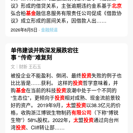
议》形成的借贷关系，主张逾期违约金系基于
北京
弘合柏
基金
融信息服务有限责任公司促成《借款协
议》成立形成的居间关系，因借款人出……
2026年8月5日 ·
金融频道
单伟建谈并购深发展跌宕往
事 “传奇”难复刻
文｜财新 王石玉
被投企业不能盈利、倒闭、最终
投资
失败的例子也
比比皆是……获利。 这样的
投资
哲学意味着，并
购
基金
在当前的科技
投资
浪潮中处于一个不同的
“生态位”，更倾向于
投资
相对成熟、现金流前景较
好的资产。 2019年9月，
太
盟
投资
以38.3亿元的价
格，收购浙江博锐生物制药
有限公司
（下称“博锐
生物”）58%股权。2022年，
太
盟
投资
通过向台州
湾
投资
、Cliff转让部……