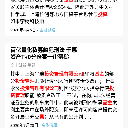
家关联主体合计持股2.554%。除此之外，中关村
科学城、上海科创等地方国资平台也参与
投资
。
如果宇树科技顺……
2026年8月5日 ·
金融频道
百亿量化私募触犯刑法 千惠
资产T+0分仓案一审落槌
文｜财新 岳跃
其中，上海呈瑞
投资管理有限公司
因“将
基金
的部
分
投资管理
职能让渡他人行使”被责令改正；上海
永翌
投资管理有限公司
则因“按照他人指令行使
投
资管理
职能”被责令改正。 不过，在构成非法经营
证券业务的刑事案件中，此前被判刑的私募
基金
案
例主要集中在场外配资，即未经许可向客户提供资
金开展证券交
易
；从已有的公开判……
2026年7月29日 ·
金融我闻