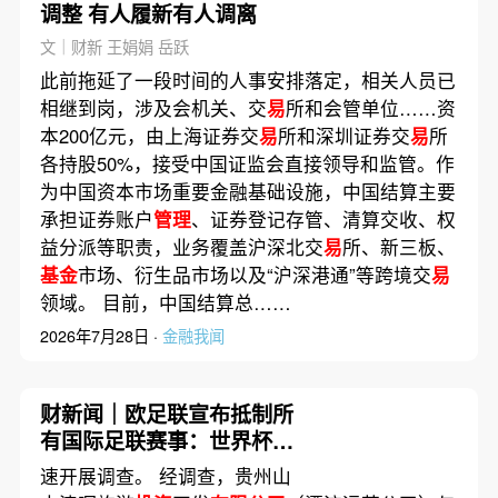
调整 有人履新有人调离
文｜财新 王娟娟 岳跃
此前拖延了一段时间的人事安排落定，相关人员已
相继到岗，涉及会机关、交
易
所和会管单位……资
本200亿元，由上海证券交
易
所和深圳证券交
易
所
各持股50%，接受中国证监会直接领导和监管。作
为中国资本市场重要金融基础设施，中国结算主要
承担证券账户
管理
、证券登记存管、清算交收、权
益分派等职责，业务覆盖沪深北交
易
所、新三板、
基金
市场、衍生品市场以及“沪深港通”等跨境交
易
领域。 目前，中国结算总……
2026年7月28日 ·
金融我闻
财新闻｜欧足联宣布抵制所
有国际足联赛事：世界杯并
非商品
速开展调查。 经调查，贵州山