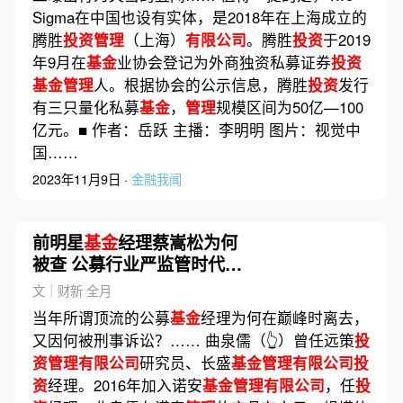
Sigma在中国也设有实体，是2018年在上海成立的
腾胜
投资管理
（上海）
有限公司
。腾胜
投资
于2019
年9月在
基金
业协会登记为外商独资私募证券
投资
基金管理
人。根据协会的公示信息，腾胜
投资
发行
有三只量化私募
基金
，
管理
规模区间为50亿—100
亿元。■ 作者：岳跃 主播：李明明 图片：视觉中
国……
2023年11月9日 ·
金融我闻
前明星
基金
经理蔡嵩松为何
被查 公募行业严监管时代到
来（更新）
文｜财新 全月
当年所谓顶流的公募
基金
经理为何在巅峰时离去，
又因何被刑事诉讼？…… 曲泉儒（👆）曾任远策
投
资管理有限公司
研究员、长盛
基金管理有限公司投
资
经理。2016年加入诺安
基金管理有限公司
，任
投