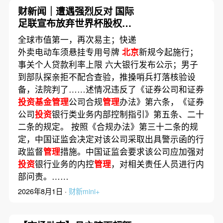
财新闻｜遭遇强烈反对 国际
足联宣布放弃世界杯股权出
售项目
全球市值第一，再次易主；快递
外卖电动车须悬挂专用号牌
北京
新规今起施行；
事关个人贷款利率上限 六大银行发布公示；男子
到部队探亲拒不配合查验，推搡哨兵打落核验设
备，法院判了……述情况违反了《证券公司和证券
投资基金管理
公司合规
管理
办法》第六条，《证券
公司
投资
银行类业务内部控制指引》第五条、二十
二条的规定。 按照《合规办法》第三十二条的规
定，中国证监会决定对该公司采取出具警示函的行
政监督
管理
措施。中国证监会要求该公司应加强对
投资
银行业务的内控
管理
，对相关责任人员进行内
部问责。……
2026年8月1日 ·
财新mini+