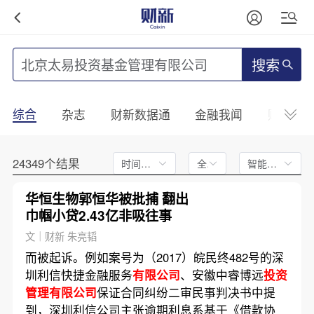
搜索
综合
杂志
财新数据通
金融我闻
财新mini
24349个结果
时间不限
全文
智能排序
华恒生物郭恒华被批捕 翻出
巾帼小贷2.43亿非吸往事
文｜财新 朱亮韬
而被起诉。例如案号为（2017）皖民终482号的深
圳利信快捷金融服务
有限公司
、安徽中睿博远
投资
管理有限公司
保证合同纠纷二审民事判决书中提
到，深圳利信公司主张逾期利息系基于《借款协