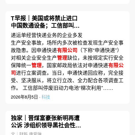
T早报｜美国或将禁止进口
中国数通设备；工信部叫停
废旧动力电池“梯次利用”；
递运单经营快递业务的企业多发
宇树科技启动初步询价
生产安全事故，场所内多次被检查发现生产安全事
故隐患。因申通快递
有限公司
（下称“申通快递”）
对相关企业安全生产
管理
缺位，未按规定实行安全
保障统一
管理
，国家邮政局依法对申通快递
有限公
司
进行立案调查。当日，申通快递回应称，完全接
受、坚决服从，将立行立改、全力配合各项调查工
作。 工信部叫停废旧动力电池“梯次利用”……
2026年8月5日 ·
科技
独家｜晋煤富豪张新明再遭
公诉 涉组织领导黑社会性质
组织等17宗罪名
文｜财新 唐爱琳