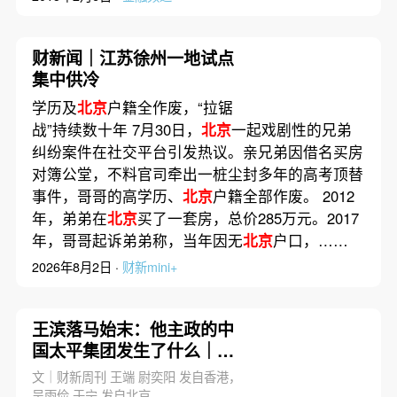
财新闻｜江苏徐州一地试点
集中供冷
学历及
北京
户籍全作废，“拉锯
战”持续数十年 7月30日，
北京
一起戏剧性的兄弟
纠纷案件在社交平台引发热议。亲兄弟因借名买房
对簿公堂，不料官司牵出一桩尘封多年的高考顶替
事件，哥哥的高学历、
北京
户籍全部作废。 2012
年，弟弟在
北京
买了一套房，总价285万元。2017
年，哥哥起诉弟弟称，当年因无
北京
户口，……
2026年8月2日 ·
财新mini+
王滨落马始末：他主政的中
国太平集团发生了什么｜市
场解码
文｜财新周刊 王端 尉奕阳 发自香港，
吴雨俭 于宁 发自北京