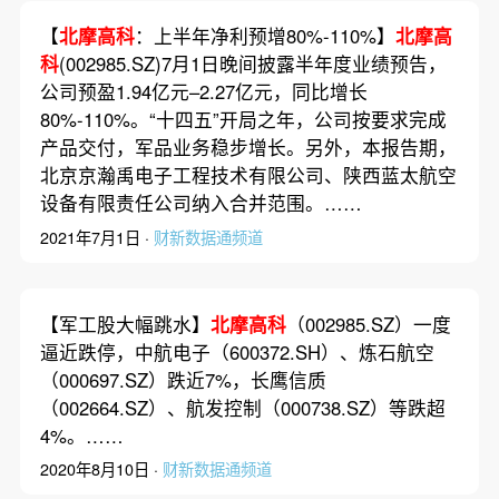
【
北摩高科
：上半年净利预增80%-110%】
北摩高
科
(002985.SZ)7月1日晚间披露半年度业绩预告，
公司预盈1.94亿元–2.27亿元，同比增长
80%-110%。“十四五”开局之年，公司按要求完成
产品交付，军品业务稳步增长。另外，本报告期，
北京京瀚禹电子工程技术有限公司、陕西蓝太航空
设备有限责任公司纳入合并范围。……
2021年7月1日 ·
财新数据通频道
【军工股大幅跳水】
北摩高科
（002985.SZ）一度
逼近跌停，中航电子（600372.SH）、炼石航空
（000697.SZ）跌近7%，长鹰信质
（002664.SZ）、航发控制（000738.SZ）等跌超
4%。……
2020年8月10日 ·
财新数据通频道