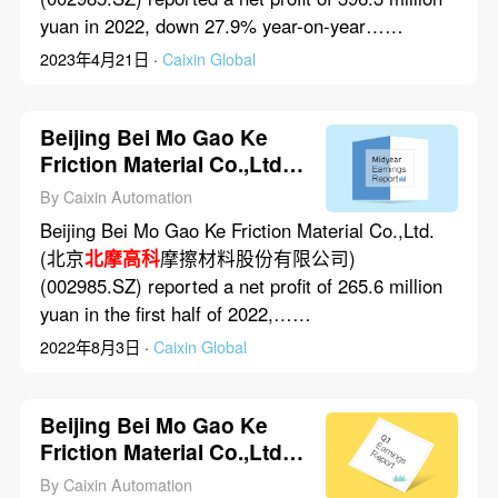
yuan in 2022, down 27.9% year-on-year……
2023年4月21日 ·
Caixin Global
Beijing Bei Mo Gao Ke
Friction Material Co.,Ltd.’s
Net Profit Dropped 11.9%
By Caixin Automation
in First Half of 2022
Beijing Bei Mo Gao Ke Friction Material Co.,Ltd.
(北京
北摩高科
摩擦材料股份有限公司)
(002985.SZ) reported a net profit of 265.6 million
yuan in the first half of 2022,……
2022年8月3日 ·
Caixin Global
Beijing Bei Mo Gao Ke
Friction Material Co.,Ltd.’s
Net Profit Rose 4.2% in
By Caixin Automation