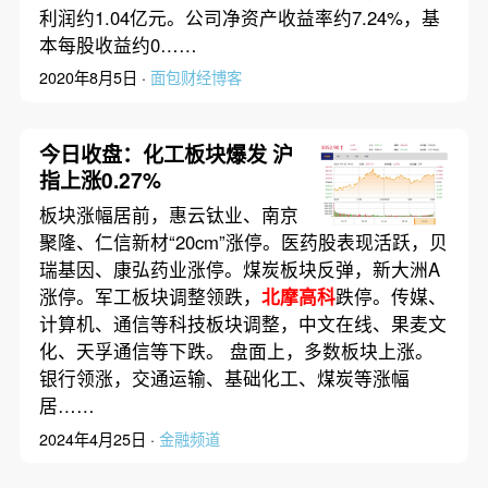
利润约1.04亿元。公司净资产收益率约7.24%，基
本每股收益约0……
2020年8月5日 ·
面包财经博客
今日收盘：化工板块爆发 沪
指上涨0.27%
板块涨幅居前，惠云钛业、南京
聚隆、仁信新材“20cm”涨停。医药股表现活跃，贝
瑞基因、康弘药业涨停。煤炭板块反弹，新大洲A
涨停。军工板块调整领跌，
北摩高科
跌停。传媒、
计算机、通信等科技板块调整，中文在线、果麦文
化、天孚通信等下跌。 盘面上，多数板块上涨。
银行领涨，交通运输、基础化工、煤炭等涨幅
居……
2024年4月25日 ·
金融频道