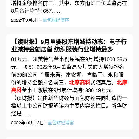
增持金额排名前三。其中，东方雨虹三位董监高在
8月合计增持1657……
2022年9月8日 ·
面包财经博客
【读财报】9月重要股东增减持动态：电子行
业减持金额居首 纺织服装行业增持最多
01万元。凯美特气董事祝恩福在9月增持1000.36万
元。 图5：2022年9月董监高及其关联人增持排名
前50的公司 个股来看，富安娜、喜临门、永和股
份的增持金额排名前三，
北摩高科
紧随其后。
北摩
高科
董事王淑敏在9月累计增持1830.49万元。
【读财报】是由新华财经与面包财经共同打造的一
档以上市公司财报解读为主要内容的栏目。新华财
经是……
2022年10月13日 ·
面包财经博客