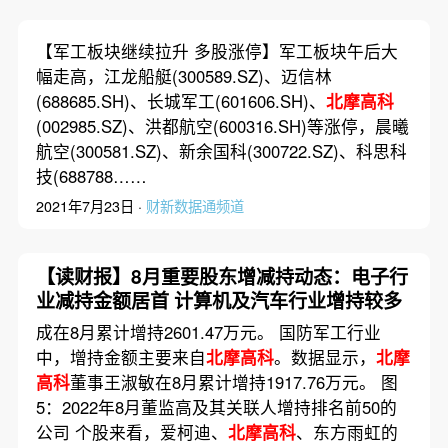
【军工板块继续拉升 多股涨停】军工板块午后大
幅走高，江龙船艇(300589.SZ)、迈信林
(688685.SH)、长城军工(601606.SH)、
北摩高科
(002985.SZ)、洪都航空(600316.SH)等涨停，晨曦
航空(300581.SZ)、新余国科(300722.SZ)、科思科
技(688788……
2021年7月23日 ·
财新数据通频道
【读财报】8月重要股东增减持动态：电子行
业减持金额居首 计算机及汽车行业增持较多
成在8月累计增持2601.47万元。 国防军工行业
中，增持金额主要来自
北摩高科
。数据显示，
北摩
高科
董事王淑敏在8月累计增持1917.76万元。 图
5：2022年8月董监高及其关联人增持排名前50的
公司 个股来看，爱柯迪、
北摩高科
、东方雨虹的