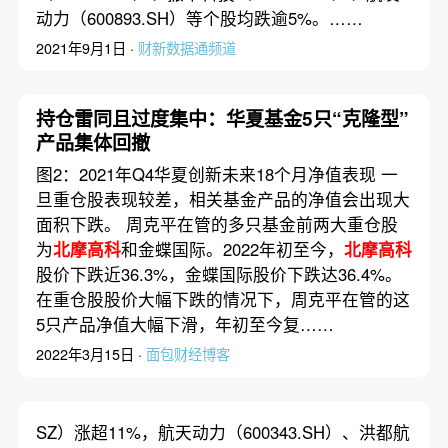
动力（600893.SH）等个股均跌逾5%。……
2021年9月1日 ·
财新数据通频道
持仓雷同且过度集中：华夏基金5只“克隆型”
产品集体回撤
图2：2021年Q4华夏创新未来18个月净值表现 一
旦重仓股表现较差，相关基金产品的净值会出现大
面积下跌。 周克平在管的多只基金前两大重仓股
为
北摩高科
和金蝶国际。2022年初至今，
北摩高科
股价下跌近36.3%，金蝶国际股价下跌达36.4%。
在重仓股股价大幅下跌的情况下，周克平在管的这
5只产品净值大幅下滑，年初至今复……
2022年3月15日 ·
面包财经博客
SZ）涨超11%，航天动力（600343.SH）、洪都航