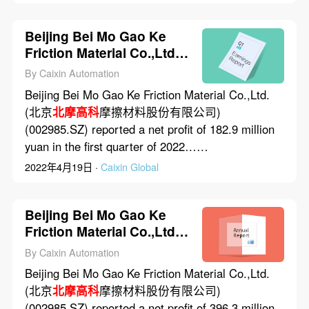
Beijing Bei Mo Gao Ke
Friction Material Co.,Ltd.’s
Net Profit Rose 46.2% in
By Caixin Automation
First Quarter of 2022
Beijing Bei Mo Gao Ke Friction Material Co.,Ltd.
(北京
北摩高科
摩擦材料股份有限公司)
(002985.SZ) reported a net profit of 182.9 million
yuan in the first quarter of 2022……
2022年4月19日 ·
Caixin Global
Beijing Bei Mo Gao Ke
Friction Material Co.,Ltd.’s
Net Profit Dropped 27.9%
By Caixin Automation
in 2022
Beijing Bei Mo Gao Ke Friction Material Co.,Ltd.
(北京
北摩高科
摩擦材料股份有限公司)
(002985.SZ) reported a net profit of 396.3 million