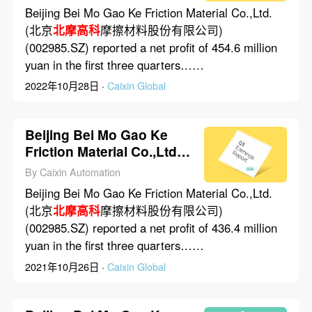
First Three Quarters of
Beijing Bei Mo Gao Ke Friction Material Co.,Ltd.
2022
(北京
北摩高科
摩擦材料股份有限公司)
(002985.SZ) reported a net profit of 454.6 million
yuan in the first three quarters……
2022年10月28日 ·
Caixin Global
Beijing Bei Mo Gao Ke
Friction Material Co.,Ltd.’s
Net Profit Rose 141.1% in
By Caixin Automation
First Three Quarters of
Beijing Bei Mo Gao Ke Friction Material Co.,Ltd.
2021
(北京
北摩高科
摩擦材料股份有限公司)
(002985.SZ) reported a net profit of 436.4 million
yuan in the first three quarters……
2021年10月26日 ·
Caixin Global