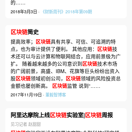
的……
2018年3月3日 ·
《财新周刊》2018年第09期
区块链
简史
提高效率；
区块链
具有共享、可信、可追溯的特
点，也为审计提供了便利。 其他应用：
区块链
技
术还可以与云计算和物联网结合，应用前景极为广
扩。 随着越来越多的公司意识到
区块链
技术市场
的广阔前景，高盛、IBM、花旗等巨头纷纷出资入
股
区块链
领域初创公司，
区块链
领域的风险投资总
金额也屡创新高。
区块链
监管 说到“……
2017年11月19日 ·
董毅智博客
阿里达摩院上线
区块链
实验室|
区块链
周报
见习记者 赵甜甜