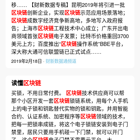
移…… 【财新数据专稿】昆明2019年将引进一批
区块链
创新企业，实现
区块链
示范应用场景落地；
区块链
成数字经济竞争新高地，多地写入政府报
告；上海市
区块链
工程技术中心成立；广东开出电
商领域首张
区块链
电子发票；比特币价格重回3700
美元上方；百度推出“
区块链
操作系统”BBE平台，
深大称大通可信联盟链已正式试点……
2019年2月18日 ·
财新数据通频道
读懂
区块链
买锁，不用日常付费。
区块链
技术供应商可以帮
那个小区开发一套
区块链
锁链系统，用每个人手机
上的电子锁和钥匙替代实物的锁和钥匙，并用智能
合约、认证系统、加密程序等
区块链
领域的技术，
把每一把锁串成链，将这个电子锁链安装到电子门
禁里，居民只要用手机碰一下门禁，就可以开门
了。这个
区块链
电子门禁不需要云平台、大……