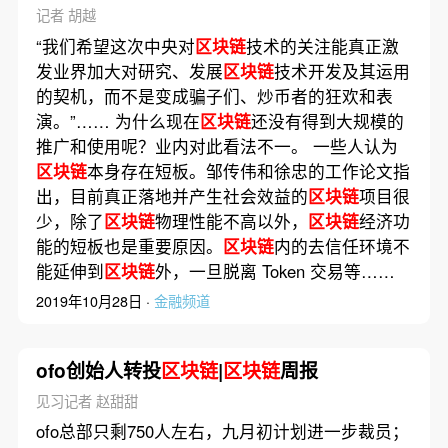
记者 胡越
“我们希望这次中央对
区块链
技术的关注能真正激
发业界加大对研究、发展
区块链
技术开发及其运用
的契机，而不是变成骗子们、炒币者的狂欢和表
演。”…… 为什么现在
区块链
还没有得到大规模的
推广和使用呢？业内对此看法不一。 一些人认为
区块链
本身存在短板。邹传伟和徐忠的工作论文指
出，目前真正落地并产生社会效益的
区块链
项目很
少，除了
区块链
物理性能不高以外，
区块链
经济功
能的短板也是重要原因。
区块链
内的去信任环境不
能延伸到
区块链
外，一旦脱离 Token 交易等……
2019年10月28日 ·
金融频道
ofo创始人转投
区块链
|
区块链
周报
见习记者 赵甜甜
ofo总部只剩750人左右，九月初计划进一步裁员；