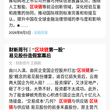
推动两地上市公司开展可持续信息披露试点，围绕
人工智能、
区块链
等前沿创新领域，深化经验互鉴
和政策的协同，推动国际规则标准完善和衔接互
认，提升中国在全球金融治理领域的参与度和影响
力。■……
2026年8月3日 ·
金融频道
财新周刊｜“
区块链
第一股”
易见股份造假案幕后
文｜财新周刊 王娟娟
由川入滇、由民企变国企控股并打出“
区块链
第一
股”概念的易见股份爆雷，逾百亿损失背后，云南
两大国企为何入局？……投资煤矿，又涉足地产，
砸了不少钱，大势不好，投资都不太成功。此外，
为了能金蝉蜕壳而处心积虑引国企出资几十亿元入
场接盘，“交易成本”几何？
区块链
与供应链
区块
链
与供应链 易见股份的前身禾嘉股份，原主营汽