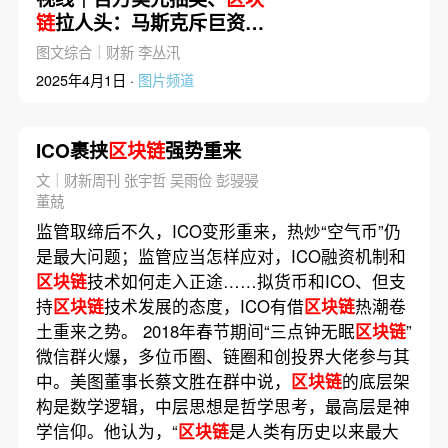
链
拉人头：马斯克斥巨资是
激励还是贿选？
图文综合｜财新 李丛汛
2025年4月1日 ·
图片频道
ICO裹挟
区块链
强势重来
文｜财新周刊 张宇哲 吴雨俭 彭骎骎
董兢
监管取缔后不久，ICO变形重来，热炒“空气币”仍
是最大问题；监管应当怎样应对，ICO融资机制和
区块链
技术如何走入正途……拟货币和ICO、但支
持
区块链
技术发展的态度，ICO有借
区块链
热潮卷
土重来之势。 2018年春节期间“三点钟无眠
区块链
”
微信群火爆，多位币圈、链圈和创投界大佬参与其
中。美图董事长蔡文胜在群中说，
区块链
的底层架
构是数学逻辑，中层思想是哲学思考，最高层是神
学信仰。他认为，“
区块链
是人类有历史以来最大