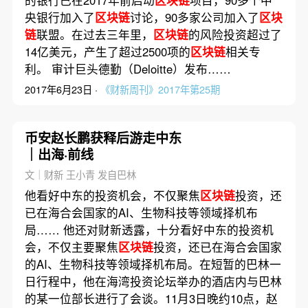
的银行已在2017年前启动
区块链
项目，90多个中
央银行加入了
区块链
讨论，90多家公司加入了
区块
链
联盟。在过去三年里，
区块链
的风险投资超过了
14亿美元，产生了超过2500项的
区块链
相关专
利。 审计巨头德勤（Deloitte）发布……
2017年6月23日 ·
《财新周刊》2017年第25期
币安赵长鹏获释后游走中东
｜出海·前线
文｜财新 王小青 发自巴林
他看好中东的投资机会，不仅聚焦
区块链
投资，还
已在海合会国家的AI、生物科技等领域择机布
局…… 他还对财新透露，十分看好中东的投资机
会，不仅主要聚焦
区块链
投资，还已在海合会国家
的AI、生物科技等领域择机布局。在短暂的巴林一
日行程中，他在海湾投资论坛举办的酒店内与巴林
的某一位部长进行了会谈。11月3日晚约10点，赵