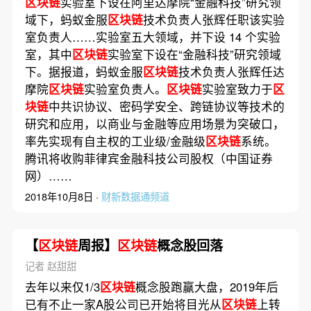
区块链
实验室下设在阿里达摩院“金融科技”研究领
域下，蚂蚁金服
区块链
技术负责人张辉任职该实验
室负责人……实验室五大领域，并下设 14 个实验
室，其中
区块链
实验室下设在“金融科技”研究领域
下。据报道，蚂蚁金服
区块链
技术负责人张辉任达
摩院
区块链
实验室负责人。
区块链
实验室致力于
区
块链
中共识协议、密码学安全、跨链协议等技术的
研究和应用，以商业与金融等应用场景为突破口，
率先实现有自主权的工业级/金融级
区块链
系统。
腾讯将收购菲律宾金融科技公司股权（中国证券
网）……
2018年10月8日 ·
财新数据通频道
【
区块链
周报】
区块链
概念股回落
记者 赵甜甜
去年以来仅1/3
区块链
概念股跑赢大盘，2019年后
已有不止一家A股公司已开始将目光从
区块链
上转