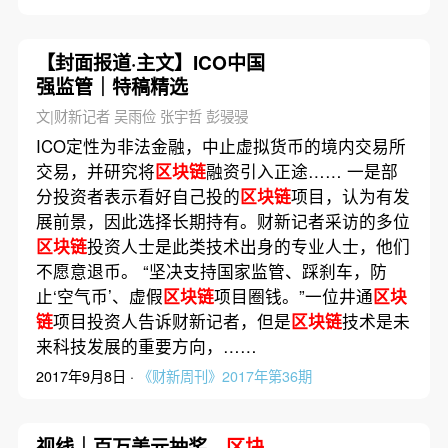
【封面报道·主文】ICO中国
强监管｜特稿精选
文|财新记者 吴雨俭 张宇哲 彭骎骎
ICO定性为非法金融，中止虚拟货币的境内交易所
交易，并研究将
区块链
融资引入正途…… 一是部
分投资者表示看好自己投的
区块链
项目，认为有发
展前景，因此选择长期持有。财新记者采访的多位
区块链
投资人士是此类技术出身的专业人士，他们
不愿意退币。 “坚决支持国家监管、踩刹车，防
止‘空气币’、虚假
区块链
项目圈钱。”一位井通
区块
链
项目投资人告诉财新记者，但是
区块链
技术是未
来科技发展的重要方向，……
2017年9月8日 ·
《财新周刊》2017年第36期
视线｜百万美元抽奖、
区块