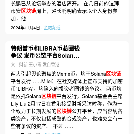
长鹏已从论坛举办的酒店离开。 在几日前的迪拜
币安
区块链
周上，赵长鹏明确表示以个人身份参
加，他……
2024年11月4日 ·
金融频道
特朗普币和LIBRA币惹圈钱
争议 发币公链平台Solana
如何回应？
文｜财新 王小青 发自香港
两大引起舆论聚焦的Meme币，均于Solana
区块链
平台发行……Milei）在社交媒体上宣布支持的加密
币“LIBRA”，均陷入向投资者圈钱的争议。 两币均
是依托Solana
区块链
平台发行，Solana基金会主席
Lily Liu 2月17日在香港接受财新采访时称，作为一
个致力于长期发展的
区块链
公开平台，应当容纳各
类资产，不仅包括成熟的合规资产，也难免会有一
些有争议的资产。 不过……