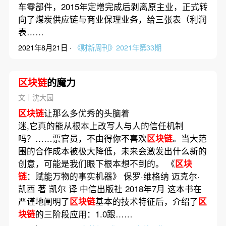
车零部件，2015年定增完成后剥离原主业，正式转
向了煤炭供应链与商业保理业务，给三张表（利润
表……
2021年8月21日 ·
《财新周刊》2021年第33期
区块链
的魔力
文｜沈大园
区块链
让那么多优秀的头脑着
迷,它真的能从根本上改写人与人的信任机制
吗？……票官员，不由得你不喜欢
区块链
。当大范
围的合作成本被极大降低，未来会激发出什么新的
创意，可能是我们眼下根本想不到的。 《
区块
链
：赋能万物的事实机器》 保罗·维格纳 迈克尔·
凯西 著 凯尔 译 中信出版社 2018年7月 这本书在
严谨地阐明了
区块链
基本的技术特征后，介绍了
区
块链
的三阶段应用：1.0跟……