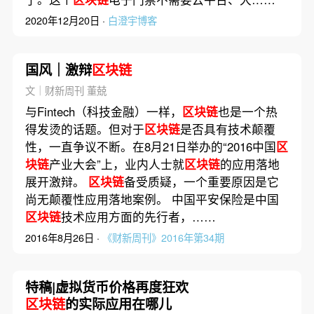
2020年12月20日 ·
白澄宇博客
国风｜激辩
区块链
文｜财新周刊 董兢
与Fintech（科技金融）一样，
区块链
也是一个热
得发烫的话题。但对于
区块链
是否具有技术颠覆
性，一直争议不断。在8月21日举办的“2016中国
区
块链
产业大会”上，业内人士就
区块链
的应用落地
展开激辩。
区块链
备受质疑，一个重要原因是它
尚无颠覆性应用落地案例。 中国平安保险是中国
区块链
技术应用方面的先行者，……
2016年8月26日 ·
《财新周刊》2016年第34期
特稿|虚拟货币价格再度狂欢
区块链
的实际应用在哪儿