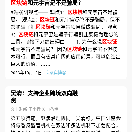
区块链
和元宇宙是不是骗局？
#先摆明观点—— 观点1：
区块链
和元宇宙不是骗
局。 观点2：
区块链
和元宇宙尽管不是骗局，但不
影响骗子把
区块链
和元宇宙项目做成骗局。 观点
3：
区块链
和元宇宙是骗子行骗割韭菜极为理想的
工具。 #接下来给出理由—— 1. 为什么说
区块链
和元宇宙不是骗局？ 因为
区块链
和元宇宙不但技
术可行，而且有极其广阔的应用前景，可以创造出
巨大的价值。……
2023年10月12日 ·
高承实博客
吴清：支持企业跨境双向融
资
文｜财新 王小青 发自香港
第五项措施，聚焦治理协同。吴清称，中国证监会
将与香港监管机构在双边和多边机制下加强配合，