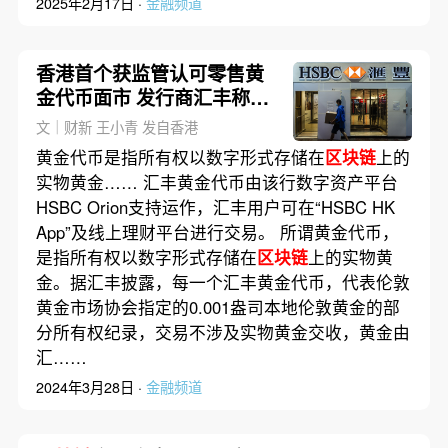
2025年2月17日 ·
金融频道
香港首个获监管认可零售黄
金代币面市 发行商汇丰称
RWA成新趋势
文｜财新 王小青 发自香港
黄金代币是指所有权以数字形式存储在
区块链
上的
实物黄金…… 汇丰黄金代币由该行数字资产平台
HSBC Orion支持运作，汇丰用户可在“HSBC HK
App”及线上理财平台进行交易。 所谓黄金代币，
是指所有权以数字形式存储在
区块链
上的实物黄
金。据汇丰披露，每一个汇丰黄金代币，代表伦敦
黄金市场协会指定的0.001盎司本地伦敦黄金的部
分所有权纪录，交易不涉及实物黄金交收，黄金由
汇……
2024年3月28日 ·
金融频道