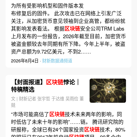
用户资产
为所有受影响机型和固件版本发
布修复后的固件。 此次攻击已在网络上引发广泛
关注，从加密货币意见领袖到企业高管，都纷纷就
其影响发表看法。 根据
区块链
安全公司TRM Labs
上月发布的一份报告，2026年截至目前，加密货币
被盗金额较去年同期有所下降。今年上半年，被盗
资产总额为9.72亿美元，不到2……
2026年8月4日 ·
财新数据通频道
【封面报道】
区块链
悖论｜
特稿精选
文 | 财新记者 张宇哲 于达维 吴雨俭 董
兢
“市场可能高估了
区块链
技术未来两年的影响，同
时低估了未来十年的影响”……链。 腾讯研究院的
研报称，全球已有24个国家投资
区块链
技术，80%