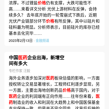
浓厚。不过锂盐
价格
仍有支撑，大跌可能性不
高……来看详文分析 光伏上游材料在反弹，会持
续多久？ 去年底开始的一轮雪崩式下跌后，近期
光伏产业链部分环节
价格
有所反弹，其中以硅片和
硅料最为明显。分析师表示，目前硅片的库存已经
基本去化完毕……
2023年2月13日 ·
金融频道
中国
医药
企业出海，新增空
间有多大
专栏作家 汪毅
海外业务逐步加深对
医药
板块估值的影响，一方面
授权转让交易显著增长，工程师红利逐步显现，另
一方面，主要出海地创新药品
价格
高于国内，对于
医药
企业的利润端有正向作用……往年份来看，
医
药
制造业的收入和利润在大趋势上和中国医保基金
支出保持一致，但是并不完全同步，这背后反映的