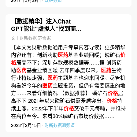
【数据精华】注入Chat
GPT能让“虚拟人”找到商机
吗/奢侈品业对2023年复苏信
文｜财新数据 苏雪妮
心满满
【本文为财新数据通用户专享内容导读】更多精华
内容还有：创新药助
医药
基金业绩回暖；磷矿石
价
格
居高不下；深圳存款规模数据等……据 创新药
助
医药
基金业绩回暖 去年四季度以来，
医药
生物
行业持续走强，
医药
主题基金也迎来回暖。尽管机
构看好今年的
医药
主题投资，但仍有需要慎重的地
方……来看详细情况 【数据推荐】 磷矿石
价格
居
高不下 2021年以来磷矿石供需矛盾突出，
价格
持
续上涨，2022年下半年
价格
突破千元每吨，并维持
在高位至今。来看30%磷矿石市场价数据……
2023年2月15日 ·
财新数据通频道