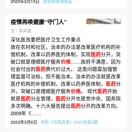
2023年2月13日 ·
财新数据通频道
疫情再唤健康“守门人”
文｜毕井泉
深化医改要把医疗卫生工作重点
放在农村和社区，治本的办法是改革医疗机构的补
偿机制，改革以药养医的体制，实现
医药
分开，突
破口就是理顺医疗服务
价格
……政府不满意，因为
社会付出的
医药
费代价过大。 这类问题靠加强管
理监督可治标，但不能治本。治本的办法就是改革
医疗机构的补偿机制，改革以药养医体制，
医药
分
开。突破口是理顺医疗服务
价格
。 现代
医药
开始
就是
医药
分业管理，
医药
分开也是党中央、国务院
多次明确。十六大报告提出
医药
分开的改革方向。
2009年《……
2023年3月6日 ·
财新《中国改革》2023年第2期