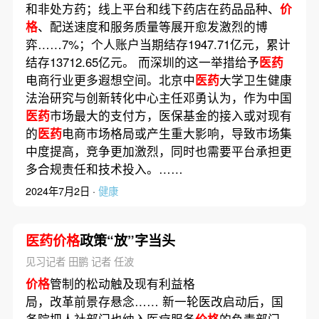
和非处方药；线上平台和线下药店在药品品种、
价
格
、配送速度和服务质量等展开愈发激烈的博
弈……7%；个人账户当期结存1947.71亿元，累计
结存13712.65亿元。 而深圳的这一举措给予
医药
电商行业更多遐想空间。北京中
医药
大学卫生健康
法治研究与创新转化中心主任邓勇认为，作为中国
医药
市场最大的支付方，医保基金的接入或对现有
的
医药
电商市场格局或产生重大影响，导致市场集
中度提高，竞争更加激烈，同时也需要平台承担更
多合规责任和技术投入。……
2024年7月2日 ·
健康
医药价格
政策“放”字当头
见习记者 田鹏 记者 任波
价格
管制的松动触及现有利益格
局，改革前景存悬念…… 新一轮医改启动后，国
务院把人社部门也纳入医疗服务
价格
的负责部门，