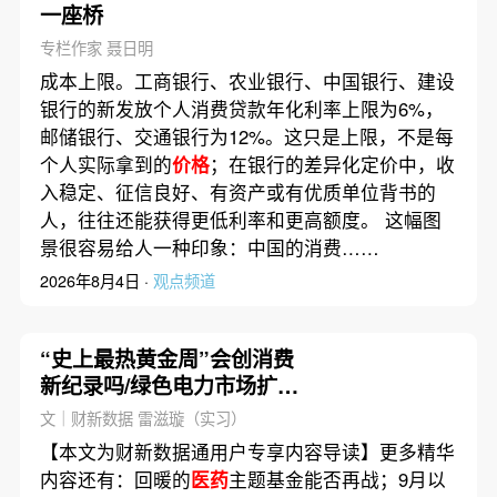
一座桥
专栏作家 聂日明
成本上限。工商银行、农业银行、中国银行、建设
银行的新发放个人消费贷款年化利率上限为6%，
邮储银行、交通银行为12%。这只是上限，不是每
个人实际拿到的
价格
；在银行的差异化定价中，收
入稳定、征信良好、有资产或有优质单位背书的
人，往往还能获得更低利率和更高额度。 这幅图
景很容易给人一种印象：中国的消费……
2026年8月4日 ·
观点频道
“史上最热黄金周”会创消费
新纪录吗/绿色电力市场扩大
了多少｜数据精华
文｜财新数据 雷滋璇（实习）
【本文为财新数据通用户专享内容导读】更多精华
内容还有：回暖的
医药
主题基金能否再战；9月以