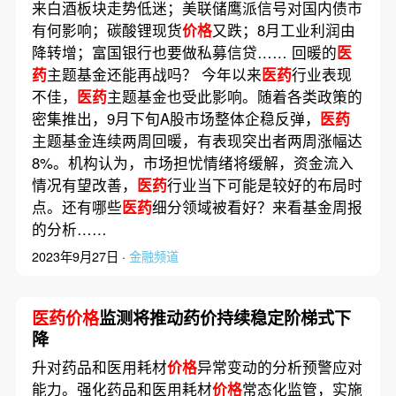
来白酒板块走势低迷；美联储鹰派信号对国内债市
有何影响；碳酸锂现货
价格
又跌；8月工业利润由
降转增；富国银行也要做私募信贷…… 回暖的
医
药
主题基金还能再战吗？ 今年以来
医药
行业表现
不佳，
医药
主题基金也受此影响。随着各类政策的
密集推出，9月下旬A股市场整体企稳反弹，
医药
主题基金连续两周回暖，有表现突出者两周涨幅达
8%。机构认为，市场担忧情绪将缓解，资金流入
情况有望改善，
医药
行业当下可能是较好的布局时
点。还有哪些
医药
细分领域被看好？来看基金周报
的分析……
2023年9月27日 ·
金融频道
医药价格
监测将推动药价持续稳定阶梯式下
降
升对药品和医用耗材
价格
异常变动的分析预警应对
能力。强化药品和医用耗材
价格
常态化监管，实施