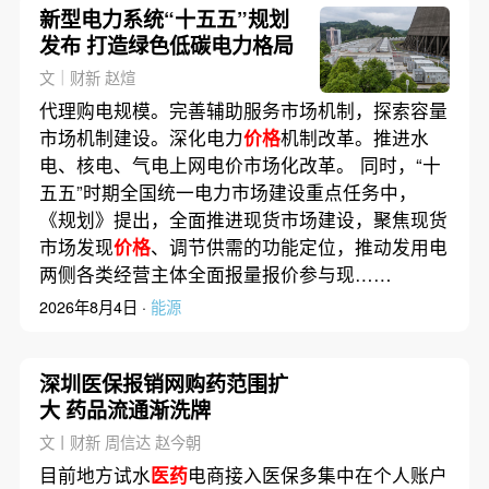
新型电力系统“十五五”规划
发布 打造绿色低碳电力格局
文｜财新 赵煊
代理购电规模。完善辅助服务市场机制，探索容量
市场机制建设。深化电力
价格
机制改革。推进水
电、核电、气电上网电价市场化改革。 同时，“十
五五”时期全国统一电力市场建设重点任务中，
《规划》提出，全面推进现货市场建设，聚焦现货
市场发现
价格
、调节供需的功能定位，推动发用电
两侧各类经营主体全面报量报价参与现……
2026年8月4日 ·
能源
深圳医保报销网购药范围扩
大 药品流通渐洗牌
文丨财新 周信达 赵今朝
目前地方试水
医药
电商接入医保多集中在个人账户