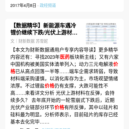
2017年4月8日 ·
政经频道
【数据精华】新能源车遇冷
锂价继续下跌/光伏上游材料
价格
反弹能持续多久
文｜财新数据 苏雪妮
【本文为财新数据通用户专享内容导读】更多精华
内容还有：寻找2023年
医药
板块新主线；又有六家
中国机构被美国实体清单列入；动力三元电解液
价
格
已从高点回落一半等……端车企需求转弱，导致
材料端采购谨慎，以消化库存为主，市场观望情绪
浓厚。不过锂盐
价格
仍有支撑，大跌可能性不
高……来看详文分析 光伏上游材料在反弹，会持
续多久？ 去年底开始的一轮雪崩式下跌后，近期
光伏产业链部分环节
价格
有所反弹，其中以硅片和
硅料最为明显。分析师表示，目前硅片的库存已经
基本去化完毕……