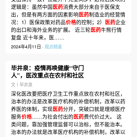
逻辑是：虽然中国
医药
消费大部分来自于医保支
出，但是有两方面的因素影响
医药
制造业的经营情
况：1）医保政策对药品
价格
的控制；2）
医药
企业
的出口和海外业务的扩展。 近三轮
医药
牛熊行情
复盘 近十年来，医……
2024年4月11日 ·
观点频道
毕井泉：疫情再唤健康“守门
人”，医改重点在农村和社区
文丨毕井泉
深化医改要把医疗卫生工作重点放在农村和社区，
治本的办法是改革医疗机构的补偿机制，改革以药
养医的体制，实现
医药
分开，突破口就是理顺医疗
服务
价格
……为社会付出的
医药
费代价过大。 这
类问题，靠加强管理监督可以治标，但不能治本。
治本的办法就是改革医疗机构的补偿机制，改革以