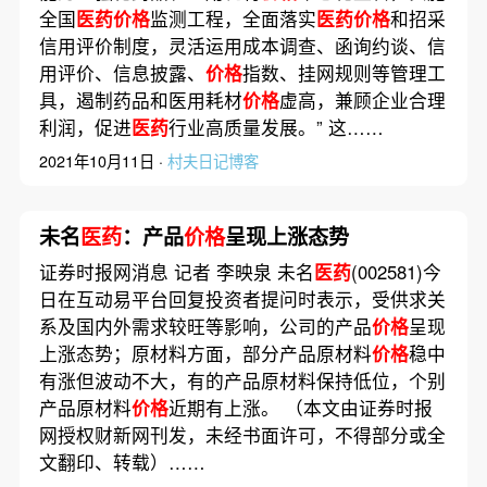
全国
医药价格
监测工程，全面落实
医药价格
和招采
信用评价制度，灵活运用成本调查、函询约谈、信
用评价、信息披露、
价格
指数、挂网规则等管理工
具，遏制药品和医用耗材
价格
虚高，兼顾企业合理
利润，促进
医药
行业高质量发展。” 这……
2021年10月11日 ·
村夫日记博客
未名
医药
：产品
价格
呈现上涨态势
证券时报网消息 记者 李映泉 未名
医药
(002581)今
日在互动易平台回复投资者提问时表示，受供求关
系及国内外需求较旺等影响，公司的产品
价格
呈现
上涨态势；原材料方面，部分产品原材料
价格
稳中
有涨但波动不大，有的产品原材料保持低位，个别
产品原材料
价格
近期有上涨。 （本文由证券时报
网授权财新网刊发，未经书面许可，不得部分或全
文翻印、转载）……