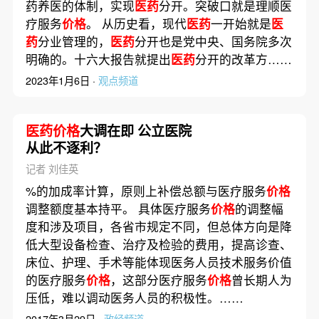
药养医的体制，实现
医药
分开。突破口就是理顺医
疗服务
价格
。 从历史看，现代
医药
一开始就是
医
药
分业管理的，
医药
分开也是党中央、国务院多次
明确的。十六大报告就提出
医药
分开的改革方……
2023年1月6日 ·
观点频道
医药价格
大调在即 公立医院
从此不逐利？
记者 刘佳英
%的加成率计算，原则上补偿总额与医疗服务
价格
调整额度基本持平。 具体医疗服务
价格
的调整幅
度和涉及项目，各省市规定不同，但总体方向是降
低大型设备检查、治疗及检验的费用，提高诊查、
床位、护理、手术等能体现医务人员技术服务价值
的医疗服务
价格
，这部分医疗服务
价格
曾长期人为
压低，难以调动医务人员的积极性。……
2017年3月29日 ·
政经频道