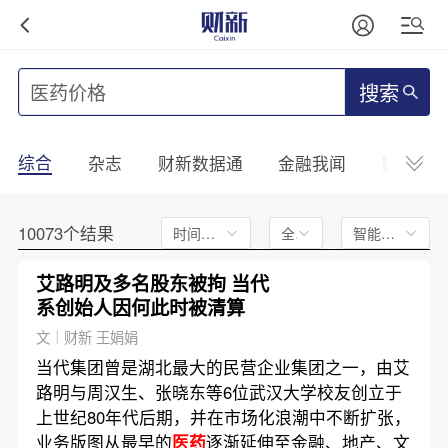
搜索
综合
杂志
财新数据通
金融我闻
财新mini
10073个结果
时间不限
全文
智能排序
艾路明及多名股东被拘 当代
系创始人因何此时被清算
文｜财新 王娟娟
当代集团曾是湖北最大的民营企业集团之一，由艾
路明与周汉生、张晓东等6位武汉大学校友创立于
上世纪80年代后期，并在市场化浪潮中不断扩张，
业务版图从最早的
医药
逐渐延伸至金融、地产、文