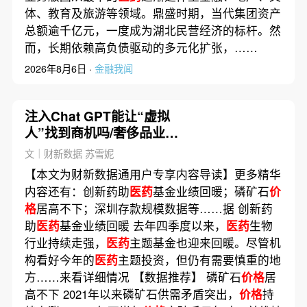
体、教育及旅游等领域。鼎盛时期，当代集团资产
总额逾千亿元，一度成为湖北民营经济的标杆。然
而，长期依赖高负债驱动的多元化扩张，……
2026年8月6日 ·
金融我闻
注入Chat GPT能让“虚拟
人”找到商机吗/奢侈品业对
2023年复苏信心满满｜数据
文｜财新数据 苏雪妮
精华
【本文为财新数据通用户专享内容导读】更多精华
内容还有：创新药助
医药
基金业绩回暖；磷矿石
价
格
居高不下；深圳存款规模数据等……据 创新药
助
医药
基金业绩回暖 去年四季度以来，
医药
生物
行业持续走强，
医药
主题基金也迎来回暖。尽管机
构看好今年的
医药
主题投资，但仍有需要慎重的地
方……来看详细情况 【数据推荐】 磷矿石
价格
居
高不下 2021年以来磷矿石供需矛盾突出，
价格
持