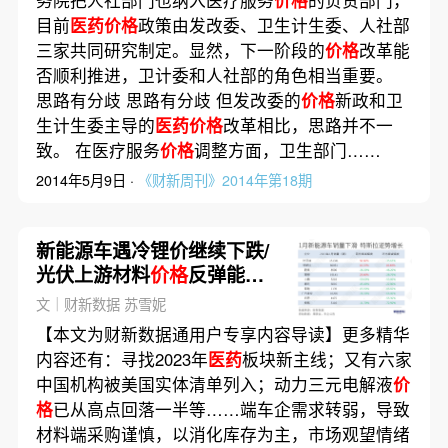
目前
医药价格
政策由发改委、卫生计生委、人社部
三家共同研究制定。显然，下一阶段的
价格
改革能
否顺利推进，卫计委和人社部的角色相当重要。
思路有分歧 思路有分歧 但发改委的
价格
新政和卫
生计生委主导的
医药价格
改革相比，思路并不一
致。 在医疗服务
价格
调整方面，卫生部门……
2014年5月9日 ·
《财新周刊》2014年第18期
新能源车遇冷锂价继续下跌/
光伏上游材料
价格
反弹能持
续多久｜数据精华
文｜财新数据 苏雪妮
【本文为财新数据通用户专享内容导读】更多精华
内容还有：寻找2023年
医药
板块新主线；又有六家
中国机构被美国实体清单列入；动力三元电解液
价
格
已从高点回落一半等……端车企需求转弱，导致
材料端采购谨慎，以消化库存为主，市场观望情绪