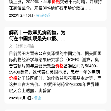
续上涨，2022年下半年
价格
突破千元每吨，并维持
在高位至今。来看30%磷矿石市场价数据……
2023年2月15日 ·
金融频道
解药｜一款罕见病药物，为
何在中国实现最先申报、最
先获批？
文｜财新 刘栩含
目前武田方暂未公布奥泽悦的中国定价。据美国国
际药物经济学与结果研究学会（ICER）测算，奥
普雷顿片的年度健康效益
价格
基准区间为50400–
59400美元，这代表在美国市场，患者一年的用药
价格
处于该区间时，治疗收益和花费基本对等，而
这并非官方售价。 但武田制药曾在2025年世界睡
眠大会上透露，奥普雷……
2026年8月3日 ·
健康