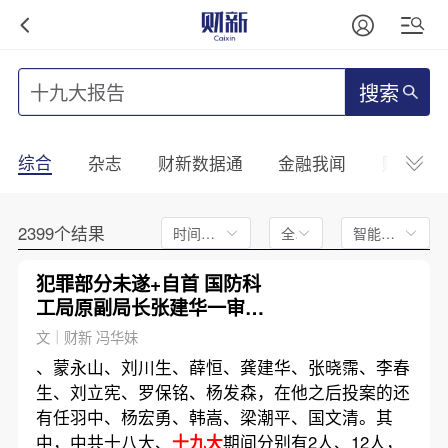
搜索
综合
杂志
财新数据通
金融我闻
财新mini
2399个结果
时间不限
全文
智能排序
犯罪部分未遂+自首 国防科
工局原副局长张建华一审获
刑10年
文｜财新 冯华妹
、蒙永山、刘川生、薛恒、龚建华、张晓霈、李春
生、刘立宪、罗保铭、杨发森，在他之后投案的还
有任羽中、杨宏勇、韩嵩、梁潮平、国文清。其
中，中共十八大、
十九大
期间分别有2人、12人，