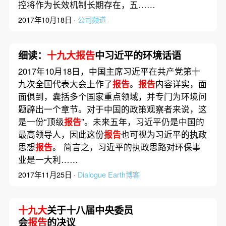
控将作为长效机制长期存在，五……
2017年10月18日 ·
公司频道
细读：
十九大报告
中习近平的环境话语
2017年10月18日，中国主席习近平在共产党第十
九次全国代表大会上作了
报告
。
报告
内容详实，面
面俱到，囊括多个国家重点领域，并专门为环境问
题辟出一个章节。对于中国的政策观察者来说，这
是一份“顶级
报告
”。未来五年，习近平仍是中国的
最高领导人，因此这份
报告
也可视为习近平的执政
思想
报告
。 简言之，习近平的执政思路对环保事
业是一大利……
2017年11月25日 ·
Dialogue Earth博客
十九大
关于十八届中央委员
会
报告
的决议