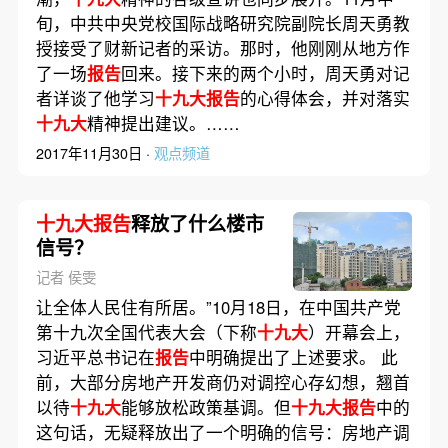
旬，中共中央党校国际战略研究院副院长周天勇教
授接受了财新记者的采访。那时，他刚刚从地方作
了一场
报告
回来。接下来的两个小时，周天勇对记
者详谈了他学习
十九大报告
的心得体会，并对落实
十九大
精神提出建议。……
2017年11月30日 ·
观点频道
十九大报告
释放了什么楼市
信号？
记者 侯雯
让全体人民住有所居。”10月18日，在中国共产党
第十九次全国代表大会（下称
十九大
）开幕会上，
习近平总书记在
报告
中明确提出了上述要求。 此
前，大部分房地产开发商仍对调控心存幻想，翘首
以待
十九大
能够放松政策基调。但
十九大报告
中的
这句话，无疑释放出了一个明确的信号：房地产调