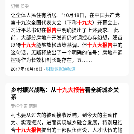
记者 侯雯
让全体人民住有所居。”10月18日，在中国共产党
第十九次全国代表大会（下称
十九大
）开幕会上，
习近平总书记在
报告
中明确提出了上述要求。 此
前，大部分房地产开发商仍对调控心存幻想，翘首
以待
十九大
能够放松政策基调。但
十九大报告
中的
这句话，无疑释放出了一个明确的信号：房地产调
控将作为长效机制长期存在，五……
2017年10月18日 ·
财新数据通频道
乡村振兴战略：从
十九大报告
看全新城乡关
系
专栏作家 范毅
村也要从过去的被动接收反哺，到今天的主动作
为、实现振兴，进而实现城乡融合发展，特别是结
合
十九大报告
提出的干部队伍建设，人才队伍的输