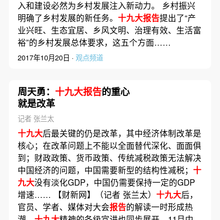
入和建设必然为乡村发展注入新动力。 乡村振兴
明确了乡村发展的新任务。
十九大报告
提出了“产
业兴旺、生态宜居、乡风文明、治理有效、生活富
裕”的乡村发展总体要求，这五个方面……
2017年10月20日 ·
观点频道
周天勇：
十九大报告
的重心
就是改革
记者 张兰太
十九大
后最关键的仍是改革，其中经济体制改革是
核心；在改革问题上不能以全面替代深化、面面俱
到；财政政策、货币政策、传统减税政策无法解决
中国经济的问题，中国需要新型的结构性减税；
十
九大
没有淡化GDP，中国仍需要保持一定的GDP
增速…… 【财新网】（记者 张兰太）
十九大
后，
官员、学者、媒体对大会
报告
的解读一时形成热
潮，
十九大
精神的各级宣讲也同步展开。11月中