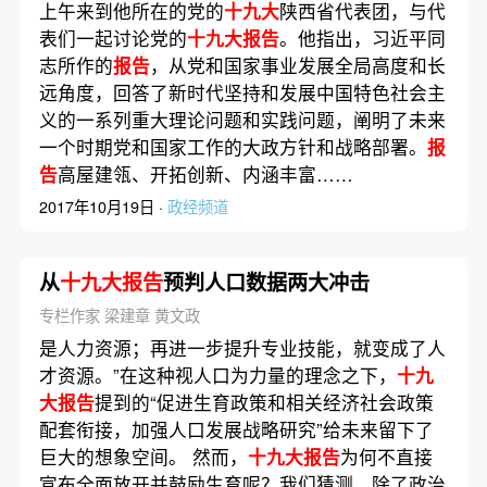
上午来到他所在的党的
十九大
陕西省代表团，与代
表们一起讨论党的
十九大报告
。他指出，习近平同
志所作的
报告
，从党和国家事业发展全局高度和长
远角度，回答了新时代坚持和发展中国特色社会主
义的一系列重大理论问题和实践问题，阐明了未来
一个时期党和国家工作的大政方针和战略部署。
报
告
高屋建瓴、开拓创新、内涵丰富……
2017年10月19日 ·
政经频道
从
十九大报告
预判人口数据两大冲击
专栏作家 梁建章 黄文政
是人力资源；再进一步提升专业技能，就变成了人
才资源。”在这种视人口为力量的理念之下，
十九
大报告
提到的“促进生育政策和相关经济社会政策
配套衔接，加强人口发展战略研究”给未来留下了
巨大的想象空间。 然而，
十九大报告
为何不直接
宣布全面放开并鼓励生育呢？我们猜测，除了政治