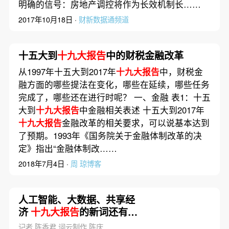
明确的信号：房地产调控将作为长效机制长……
2017年10月18日 ·
财新数据通频道
十五大到
十九大报告
中的财税金融改革
从1997年十五大到2017年
十九大报告
中，财税金
融方面的哪些提法在变化，哪些在延续，哪些任务
完成了，哪些还在进行时呢？ 一、金融 表1：十五
大到
十九大报告
中金融相关表述 十五大到2017年
十九大报告
金融改革的相关要求，可以说基本达到
了预期。1993年《国务院关于金融体制改革的决
定》指出“金融体制改……
2018年7月4日 ·
周 琼博客
人工智能、大数据、共享经
济
十九大报告
的新词还有哪
些？
记者 陈香君 词云制作 陈庆