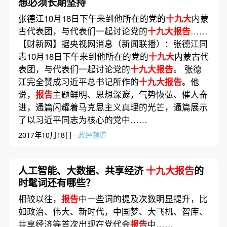
想必须长期坚持
张德江10月18日下午来到他所在的党的
十九大
内蒙
古代表团，与代表们一起讨论党的
十九大报告
……
【财新网】据央视网消息（新闻联播）：张德江同
志10月18日下午来到他所在的党的
十九大
内蒙古代
表团，与代表们一起讨论党的
十九大报告
。 张德
江完全赞成习近平总书记所作的
十九大报告
。他
说，
报告
主题鲜明、思想深邃，气势恢弘、催人奋
进，通篇闪耀着马克思主义真理的光芒，通篇展示
了以习近平同志为核心的党中……
2017年10月18日 ·
政经频道
人工智能、大数据、共享经济
十九大报告
的
时髦词还有哪些？
相较以往，
报告
中一些词的提及次数明显提升，比
如政治、伟大、新时代，中国梦、大飞机、智库、
共享经济等首次出现在党代会
报告
中……