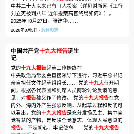
中共二十大以来已有11人投案（详见财新网《工行
刘立宪被判八年 近年投案高官终局如何》）。
2025年10月27日，张建华……
2026年8月5日 ·
政经频道
中国共产党
十九大报告
诞生
记
党的
十九大报告
起草工作始终在
中央政治局常委会直接领导下进行，习近平总书记
亲自担任文件起草组组长…… 党的
十九大
召开期
间，根据各代表团和列席人员两轮讨论反馈的意
见，对
报告
稿又作了修改。 党的
十九大报告
在党
内外、海内外产生强烈反响。从起草过程和反响可
以看出，党的
十九大报告
是充分发扬民主、集中全
党智慧的产物，是反映全党意志、体现人民意愿的
报告
。 不忘初心，牢记使命——党的
十九大报告