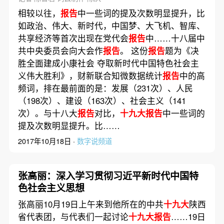
相较以往，
报告
中一些词的提及次数明显提升，比
如政治、伟大、新时代，中国梦、大飞机、智库、
共享经济等首次出现在党代会
报告
中……十八届中
共中央委员会向大会作
报告
。 这份
报告
题为《决
胜全面建成小康社会 夺取新时代中国特色社会主
义伟大胜利》，财新联合知微数据统计
报告
中的高
频词，排在最前面的是：发展（231次）、人民
（198次）、建设（163次）、社会主义（141
次）。与十八大
报告
对比，
十九大报告
中一些词的
提及次数明显提升。比……
2017年10月18日 ·
数字说频道
张高丽：深入学习贯彻习近平新时代中国特
色社会主义思想
张高丽10月19日上午来到他所在的中共
十九大
陕西
省代表团，与代表们一起讨论
十九大报告
……19日