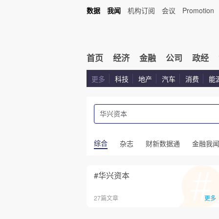
数据
我闻
机构订阅
会议
Promotion
首页
经济
金融
公司
政经
更多
科技
地产
汽车
消费
能
综合
杂志
财新数据通
金融我
#华兴资本
27篇文章
更多