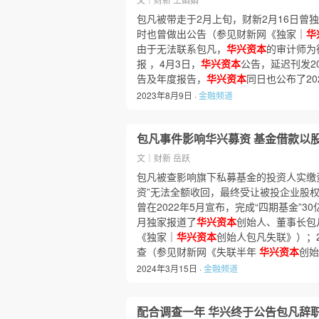
包凡被带走于2月上旬，财新2月16日曾
时也曾做出公告（参见财新网《独家｜
华
由于无法联系包凡，
华兴资本
的审计师为
报 ，4月3日，
华兴资本
公告，延迟刊发2
告及年度报告，
华兴资本
同日也公布了2
2023年8月9日 ·
金融频道
包凡事件影响华兴募资 基金借款以
文｜财新 岳跃
包凡被查影响旗下私募基金的投资人实缴
资”无法全额收回，最终受让被投企业股
曾在2022年5月宣布，完成“四期基金”30
月独家报道了
华兴资本
创始人、董事长包
《独家｜
华兴资本
创始人包凡失联》）；2
查（参见财新网《失联半年
华兴资本
创始
2024年3月15日 ·
金融频道
配合调查一年 华兴终于公告包凡辞