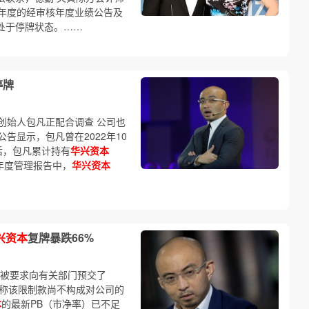
22年度的经审核年度业绩公告及
直处于停牌状态。……
停牌
创始人包凡正配合调查 公司也
告显示，包凡曾在2022年10
后，包凡累计持有
华兴资本
在年度管理报告中，
华兴资本
兴资本
复牌暴跌66%
被要求向有关部门预交了
称该限制款尚不构成对公司的
本
的最新PB（市净率）已不足