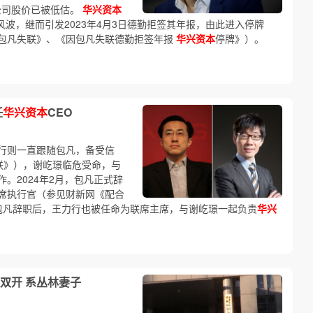
公司股价已被低估。
华兴资本
风波，继而引发2023年4月3日德勤拒签其年报，由此进入停牌
包凡失联》、《因包凡失联德勤拒签年报
华兴资本
停牌》）。
任
华兴资本
CEO
行则一直跟随包凡，备受信
联》），谢屹璟临危受命，与
作。2024年2月，包凡正式辞
席执行官（参见财新网《配合
 包凡辞职后，王力行也被任命为联席主席，与谢屹璟一起负责
华兴
双开 系丛林妻子