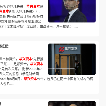
独家报道包凡失联，
华兴资本
彼
兴资本
创始人包凡失联》）。
德勤·关黄陈方会计师行拒签财
022年度的经审核年度业绩公
022年度未经审核年度业绩，由盈转亏，净亏损额5……
股抵债
资本和募资，
华兴资本
“先行投
权平账……足额资金。
华兴资本
亿元首次关账。 财新2023年2
凡失联的消息（参见财新网
023年8月9日，
华兴资本
公告，包凡仍在配合中国有关机构的调
人包凡……
职