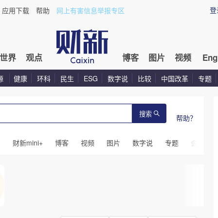
登
应用下载
帮助
网上有害信息举报专区
世界
观点
博客
图片
视频
Eng
源
健康
环科
民生
ESG
数字说
比较
中国改革
专题
搜索
帮助？
闻
财新mini+
博客
视频
图片
数字说
专题
会议