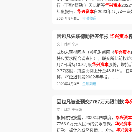
行（下称“德勤”）因此拒签
华兴资本
20
年度报告，
华兴资本
自2023年4月起一
2024年9月8日 ·
金融频道
因包凡失联德勤拒签年报
华兴资本
文｜财新 全月
式均未获得回应（参见财新网《
华兴资本
将应要求配合调查》）。联交所此前权益公
月7日增持10.8万股
华兴资本
股份，增持
2.77亿股，持股比例上升至48.81%。 
称，将延迟刊发2022年年报，……
2023年4月3日 ·
金融频道
因包凡被查预交7767万元限制款
华
文｜财新 王娟娟
根据财报披露，2023年四季度，
华兴资本
7766.9万元人民币的受限制款。
华兴资本
罚款，被计入或然负债……0%。
华兴资