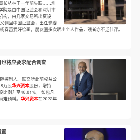
事长丛林于一年前失联……圳
学院是由中国证监会和深圳市
机构，由几家交易所出资设
又调回中国证监会，出任党委
 杨春蕾爱好绘画，朋友圈多次晒出个人作品，观者亦不乏佳评。
司也将应要求配合调查
际控制人。联交所此前权益公
.8万股
华兴资本
股份，增持
股比例升至48.81%。 如包凡
尚难预料。
华兴资本
在2022年
留置