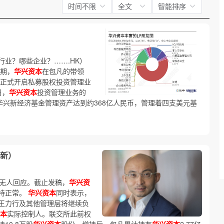
时间不限
全文
智能排序
行业？哪些企业？…….HK）
初期，
华兴资本
在包凡的带领
正式开启私募股权投资管理业
日，
华兴资本
投资管理业务的
华兴新经济基金管理资产达到约368亿人民币，管理着四支美元基
新）
，无人回应。截止发稿，
华兴资
持正常。
华兴资本
同时表示，
王力行及其他管理层将继续负
本
实际控制人。联交所此前权