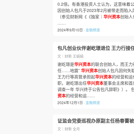
0.2倍。有香港投资人士认为，这意味着
因创始人包凡于2023年2月被带走而陷入
（参见财新网《《独家｜
华兴资本
创始人
……
2024年9月10日 ·
金融频道
包凡创业伙伴谢屹璟退位 王力行接
文｜财新 王娟娟
谢屹璟是
华兴资本
的联合创始人，而王力
任……地震”
华兴资本
创始人包凡因何失
王力行等高管承担起
华兴资本
的经营和运
职，谢屹璟出任
华兴资本
董事会主席和首
调查一年 华兴终于公告包凡辞职》）。
资本
的经营和运……
2024年12月1日 ·
金融频道
证监会党委巡视办原副主任杨春蕾被
文｜财新 全月