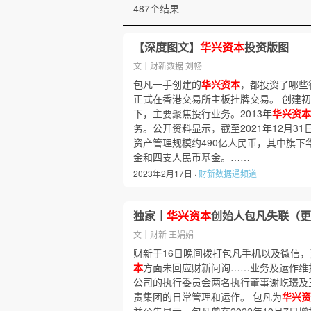
487个结果
【深度图文】
华兴资本
投资版图
文｜财新数据 刘畅
包凡一手创建的
华兴资本
，都投资了哪些
正式在香港交易所主板挂牌交易。 创建
下，主要聚焦投行业务。2013年
华兴资本
务。公开资料显示，截至2021年12月31
资产管理规模约490亿人民币，其中旗下
金和四支人民币基金。……
2023年2月17日 ·
财新数据通频道
独家｜
华兴资本
创始人包凡失联（更
文｜财新 王娟娟
财新于16日晚间拨打包凡手机以及微信
本
方面未回应财新问询……业务及运作维
公司的执行委员会两名执行董事谢屹璟及
责集团的日常管理和运作。 包凡为
华兴资