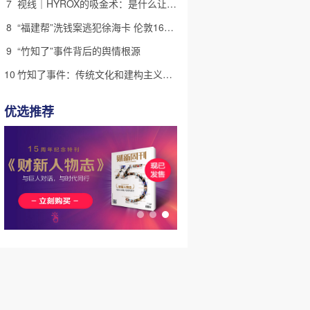
7
视线｜HYROX的吸金术：是什么让中产们甘心“花钱找虐”？
8
“福建帮”洗钱案逃犯徐海卡 伦敦16套房拟被英国没收(含视频)
9
“竹知了”事件背后的舆情根源
10
竹知了事件：传统文化和建构主义迷思
优选推荐