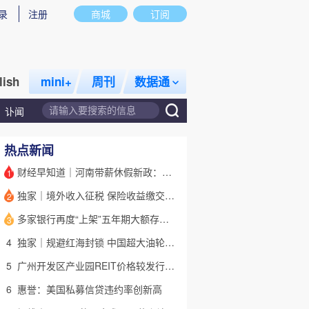
录
注册
商城
订阅
lish
mini+
周刊
数据通
讣闻
热点新闻
财经早知道｜河南带薪休假新政：领导干部带头，全员应休尽休
1
独家｜境外收入征税 保险收益缴交已启动(含视频)
2
话题
特别呈现
私房课
多家银行再度“上架”五年期大额存单 有何考量？(含视频)
3
4
独家｜规避红海封锁 中国超大油轮停靠埃及绕行非洲
5
广州开发区产业园REIT价格较发行价“腰斩” 底层资产出租率降至67%
6
惠誉：美国私募信贷违约率创新高