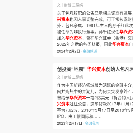
文｜财新 王娟娟
关于包凡辞职的公告显示相关调查有进展
兴资本
也因人事调整完成，可正常披露财
外，包凡亲属、1991年生人的孙千红此
被任命为非执行董事。孙千红现任
华兴资
加入
华兴资本
，曾在华兴证券（香港）交
2022年之后的各类财报，因此
华兴资本
自
2024年2月2日 ·
金融频道
创投圈“地震”
华兴资本
创始人包凡
文｜财新 王娟娟
作为中国新经济领域最为活跃的金融中介
网并购热中的弄潮儿，为何会突发意外？……
曾给予
华兴资本
一笔2亿美元（折合约人民
兴资本
过往公告，这笔贷款2017年11月1
率为7.62%，2018年5月17日至2018年
IPO，由工银国际和……
2023年2月17日 ·
金融我闻