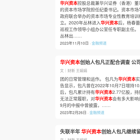
华兴资本
控股总裁兼华兴证券（香港）董
的资本市场学院担任纪委书记。资本市场
政府联合举办的资本市场专业性教育培训
立。2020年丛林进入
华兴资本
后，杨春蕾
巡视工作领导小组办公室任专职副主任。
丛林出……
2023年11月10日 ·
金融频道
华兴资本
创始人包凡正配合调查 公
文｜财新 王娟娟
团的日常管理和运作。 包凡为
华兴资本
实
告显示，包凡曾在2022年10月7日增持10
后，包凡累计持有
华兴资本
2.77亿股，持
无法正常履职，对
华兴资本
会有多大影响
9月的中报中曾披露，……
2023年2月26日 ·
金融频道
失联半年
华兴资本
创始人包凡继续
文｜财新 王娟娟