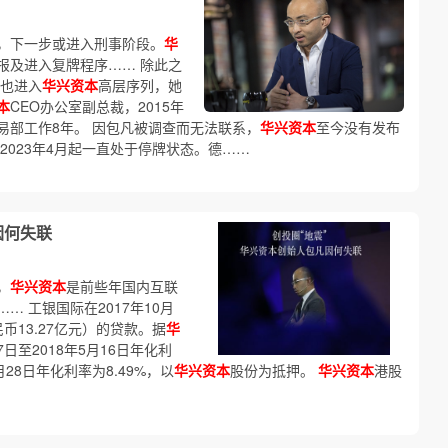
，下一步或进入刑事阶段。
华
报及进入复牌程序…… 除此之
次也进入
华兴资本
高层序列，她
本
CEO办公室副总裁，2015年
易部工作8年。 因包凡被调查而无法联系，
华兴资本
至今没有发布
2023年4月起一直处于停牌状态。德……
因何失联
，
华兴资本
是前些年国内互联
 工银国际在2017年10月
币13.27亿元）的贷款。据
华
7日至2018年5月16日年化利
9月28日年化利率为8.49%，以
华兴资本
股份为抵押。
华兴资本
港股