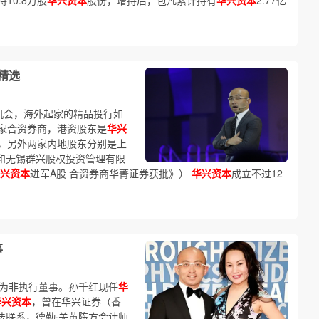
10.8万股
华兴资本
股份，增持后，包凡累计持有
华兴资本
2.77亿
精选
机会，海外起家的精品投行如
家合资券商，港资股东是
华兴
），另外两家内地股东分别是上
）和无锡群兴股权投资管理有限
兴资本
进军A股 合资券商华菁证券获批》）
华兴资本
成立不过12
事
为非执行董事。孙千红现任
华
华兴资本
，曾在华兴证券（香
法联系，德勤·关黄陈方会计师