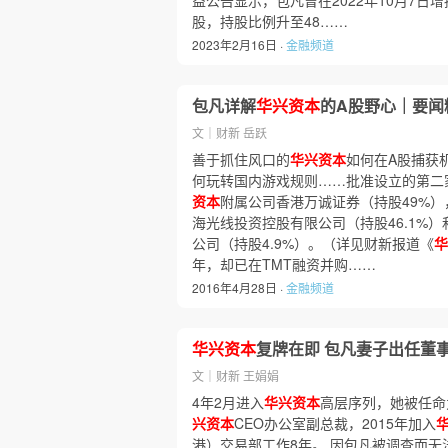
益公告显示，包凡曾在2022年10月7日增持
股，持股比例升至48……
2023年2月16日 ·
金融频道
包凡详解
华兴资本
的A股野心｜要闻
文｜财新 岳跃
善于抓住风口的
华兴资本
如何在A股捕获
何玩转国内游戏规则……批准设立的第二
资本
附属公司香港万诚证券（持股49%
海光线投资控股有限公司（持股46.1%
公司（持股4.9%）。（详见财新报道《
华
年，却已在TMT融资并购……
2016年4月28日 ·
金融频道
华兴资本
复牌在即 包凡妻子出任董
文｜财新 王娟娟
4年2月进入
华兴资本
高层序列，她被任命
兴资本
CEO办公室副总裁，2015年加入
港）交易部工作8年。 因包凡被调查而无