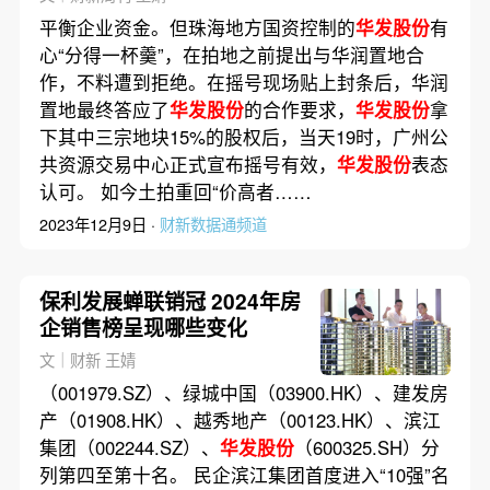
平衡企业资金。但珠海地方国资控制的
华发股份
有
心“分得一杯羹”，在拍地之前提出与华润置地合
作，不料遭到拒绝。在摇号现场贴上封条后，华润
置地最终答应了
华发股份
的合作要求，
华发股份
拿
下其中三宗地块15%的股权后，当天19时，广州公
共资源交易中心正式宣布摇号有效，
华发股份
表态
认可。 如今土拍重回“价高者……
2023年12月9日 ·
财新数据通频道
保利发展蝉联销冠 2024年房
企销售榜呈现哪些变化
文｜财新 王婧
（001979.SZ）、绿城中国（03900.HK）、建发房
产（01908.HK）、越秀地产（00123.HK）、滨江
集团（002244.SZ）、
华发股份
（600325.SH）分
列第四至第十名。 民企滨江集团首度进入“10强”名