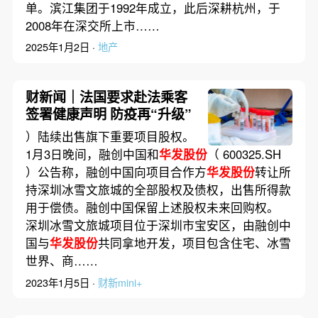
单。滨江集团于1992年成立，此后深耕杭州，于
2008年在深交所上市……
2025年1月2日 ·
地产
财新闻｜法国要求赴法乘客
签署健康声明 防疫再“升级”
）陆续出售旗下重要项目股权。
1月3日晚间，融创中国和
华发股份
（ 600325.SH
）公告称，融创中国向项目合作方
华发股份
转让所
持深圳冰雪文旅城的全部股权及债权，出售所得款
用于偿债。融创中国保留上述股权未来回购权。
深圳冰雪文旅城项目位于深圳市宝安区，由融创中
国与
华发股份
共同拿地开发，项目包含住宅、冰雪
世界、商……
2023年1月5日 ·
财新mini+