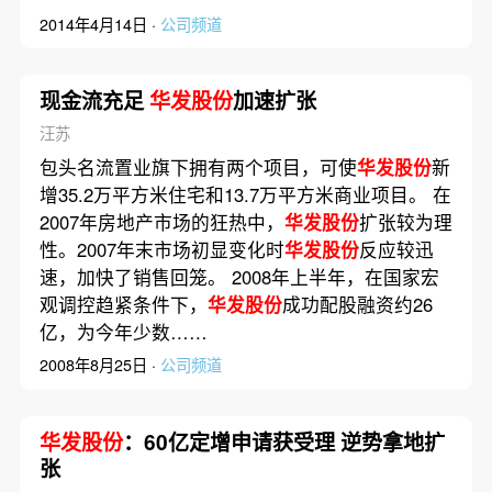
2014年4月14日 ·
公司频道
现金流充足
华发股份
加速扩张
汪苏
包头名流置业旗下拥有两个项目，可使
华发股份
新
增35.2万平方米住宅和13.7万平方米商业项目。 在
2007年房地产市场的狂热中，
华发股份
扩张较为理
性。2007年末市场初显变化时
华发股份
反应较迅
速，加快了销售回笼。 2008年上半年，在国家宏
观调控趋紧条件下，
华发股份
成功配股融资约26
亿，为今年少数……
2008年8月25日 ·
公司频道
华发股份
：60亿定增申请获受理 逆势拿地扩
张