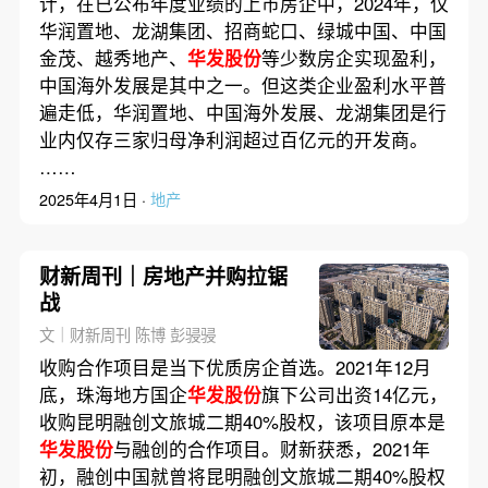
计，在已公布年度业绩的上市房企中，2024年，仅
华润置地、龙湖集团、招商蛇口、绿城中国、中国
金茂、越秀地产、
华发股份
等少数房企实现盈利，
中国海外发展是其中之一。但这类企业盈利水平普
遍走低，华润置地、中国海外发展、龙湖集团是行
业内仅存三家归母净利润超过百亿元的开发商。
……
2025年4月1日 ·
地产
财新周刊｜房地产并购拉锯
战
文｜财新周刊 陈博 彭骎骎
收购合作项目是当下优质房企首选。2021年12月
底，珠海地方国企
华发股份
旗下公司出资14亿元，
收购昆明融创文旅城二期40%股权，该项目原本是
华发股份
与融创的合作项目。财新获悉，2021年
初，融创中国就曾将昆明融创文旅城二期40%股权