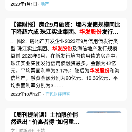
2023年1月1日 ·
地产
【读财报】房企9月融资：境内发债规模同比
下降超六成 珠江实业集团、
华发股份
发行规
模靠前
。 图2：房地产开发企业2023年9月信用债发行类
型 珠江实业集团、
华发股份
及海信地产发行规模
靠前 2023年9月，在新发行境内信用债的房企中，
珠江实业集团发行信用债融资最多，金额为42亿
元，平均票面利率为3.17%；随后为
华发股份
和海
信地产，融资金额分别为20亿元、19.36亿元，平
均票面利率分别为3……
2023年10月12日 ·
面包财经博客
【周刊提前读】土拍限价悄
然退出 “价高者得”如何重塑
市场格局
文｜财新周刊 王婧