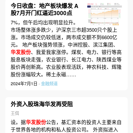
今日收盘：地产板块爆发 A
股7月开门红逼近3000点
7%，但午后均出现明显拉升。
市场整体涨多跌少，沪深京三市超3500只个股上
涨。市场成交仍较低迷，两市成交额不到6600亿
元。 地产板块强势领涨，中洲控股、滨江集团、
华发股份
、我爱我家涨停。煤炭、电力、银行等高
股息板块走强，农业银行、长江电力、陕西煤业等
股价再创新高。农业股表现活跃，神农科技、辉隆
股份涨幅较大。稀土永磁……
2024年7月1日 ·
金融频道
外资入股珠海华发再受阻
王佴
设。据
华发股份
公告，基汇资本的投资人主要来自
于世界各地的机构和私人投资公司。 外资拟进入