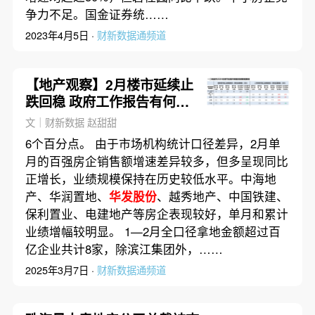
争力不足。国金证券统……
2023年4月5日 ·
财新数据通频道
【地产观察】2月楼市延续止
跌回稳 政府工作报告有何新
信号？
文｜财新数据 赵甜甜
6个百分点。 由于市场机构统计口径差异，2月单
月的百强房企销售额增速差异较多，但多呈现同比
正增长，业绩规模保持在历史较低水平。中海地
产、华润置地、
华发股份
、越秀地产、中国铁建、
保利置业、电建地产等房企表现较好，单月和累计
业绩增幅较明显。 1—2月全口径拿地金额超过百
亿企业共计8家，除滨江集团外，……
2025年3月7日 ·
财新数据通频道