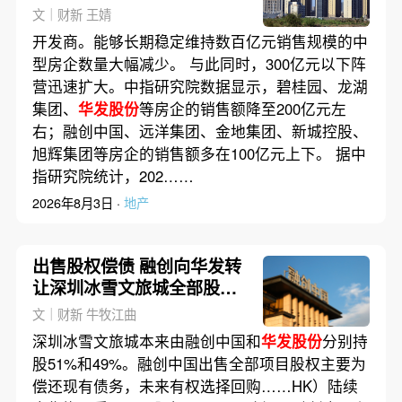
剩六家(含视频)
文｜财新 王婧
开发商。能够长期稳定维持数百亿元销售规模的中
型房企数量大幅减少。 与此同时，300亿元以下阵
营迅速扩大。中指研究院数据显示，碧桂园、龙湖
集团、
华发股份
等房企的销售额降至200亿元左
右；融创中国、远洋集团、金地集团、新城控股、
旭辉集团等房企的销售额多在100亿元上下。 据中
指研究院统计，202……
2026年8月3日 ·
地产
出售股权偿债 融创向华发转
让深圳冰雪文旅城全部股权
债权
文｜财新 牛牧江曲
深圳冰雪文旅城本来由融创中国和
华发股份
分别持
股51%和49%。融创中国出售全部项目股权主要为
偿还现有债务，未来有权选择回购……HK）陆续