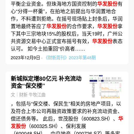
平衡企业资金。但珠海地方国资控制的
华发股份
有
心“分得一杯羹”，在拍地之前提出与华润置地合
作，不料遭到拒绝。在摇号现场贴上封条后，华润
置地最终答应了
华发股份
的合作要求，
华发股份
拿
下其中三宗地块15%的股权后，当天19时，广州公
共资源交易中心正式宣布摇号有效，
华发股份
表态
认可。 如今土拍重回“价高者……
2023年12月9日 ·
《财新周刊》2023年第48期
新城拟定增80亿元 补充流动
资金“保交楼”
文｜财新 牛牧江曲
，包括与“保交楼、保民生”相关的房地产项目，以
及符合上市公司再融资政策要求的补充流动资金、
偿还债务等。 此后，世茂股份（600823.SH）、
华
发股份
（600325.SH）、保利发展
（600048.SH）、中交地产（000726.SZ）等多家