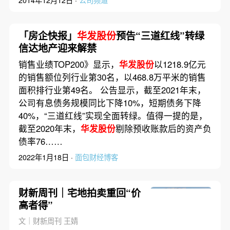
「房企快报」
华发股份
预告“三道红线”转绿
信达地产迎来解禁
销售业绩TOP200》显示，
华发股份
以1218.9亿元
的销售额位列行业第30名，以468.8万平米的销售
面积排行业第49名。 公告显示，截至2021年末，
公司有息债务规模同比下降10%，短期债务下降
40%，“三道红线”实现全面转绿。值得一提的是，
截至2020年末，
华发股份
剔除预收账款后的资产负
债率76……
2022年1月18日 ·
面包财经博客
财新周刊｜宅地拍卖重回“价
高者得”
文｜财新周刊 王婧