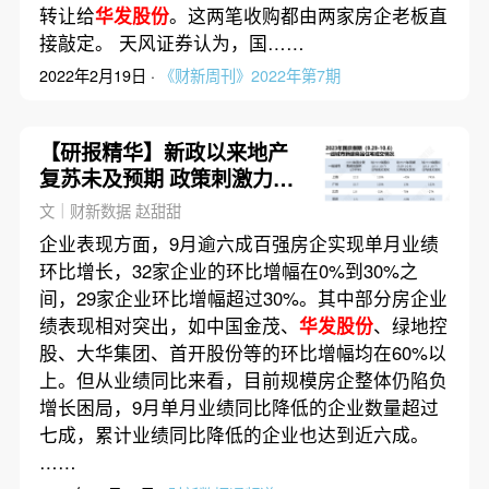
转让给
华发股份
。这两笔收购都由两家房企老板直
接敲定。 天风证券认为，国……
2022年2月19日 ·
《财新周刊》2022年第7期
【研报精华】新政以来地产
复苏未及预期 政策刺激力度
或加大
文｜财新数据 赵甜甜
企业表现方面，9月逾六成百强房企实现单月业绩
环比增长，32家企业的环比增幅在0%到30%之
间，29家企业环比增幅超过30%。其中部分房企业
绩表现相对突出，如中国金茂、
华发股份
、绿地控
股、大华集团、首开股份等的环比增幅均在60%以
上。但从业绩同比来看，目前规模房企整体仍陷负
增长困局，9月单月业绩同比降低的企业数量超过
七成，累计业绩同比降低的企业也达到近六成。
……