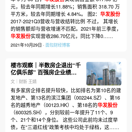
元，较去年同期增长11.88%；销售面积 318.70 万
平方米，较去年同期增长 4.84%。 图2：
华发股份
2017-2021Q3营收与营收结转比例 不过， 其增长
的销售额却与营收增速不匹配。2021年前三季度，
华发股份
实现营收286.70亿元，同比下降0……
2021年10月29日 ·
面包财经博客
楼市观察｜半数房企退出“千
亿俱乐部” 百强房企业绩降
幅超四成
文｜财新 王婧
有多家房企排名提升较快，比如排名为第10名的建
发地产、第13名的滨江集团（002244.SZ）、第16
名的越秀地产（00123.HK）、第18名的
华发股份
（600325.SH），分别较前一年提升了11个、9
个、21个和14个身位。 这些公司此前均未过度举
债，在“三道红线”政策考核中均处于绿档，这……