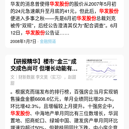
华发的消息曾使得
华发股份
的股价从2007年5月初
的24元急速飙升至月底的41元，但此后，
华发股份
便进入多事之秋——先是6月初
华发股份
总裁刘克
被传“双规”，后经公告澄清其仅为“配合调查”。6月
12日，
华发股份
公告证……
2008年1月7日 ·
金融频道
【研报精华】楼市“金三”成
交成色尚可 但增长动能有放
缓态势
文｜财新数据 李文昊（实习），赵甜
甜
。根据克而瑞发布的排行榜，百强房企当月实现销
售操盘金额6608.6亿元，单月业绩同比增29.2%，
环比增42.3%，且增幅较上月提升。十强房企中，
华发股份
、中海地产单月同比有三位数增长，华润
置地、招商蛇口、绿城中国、建发房产单月同环比
增速均超过50%，但碧桂园同比下跌。中小房企竞