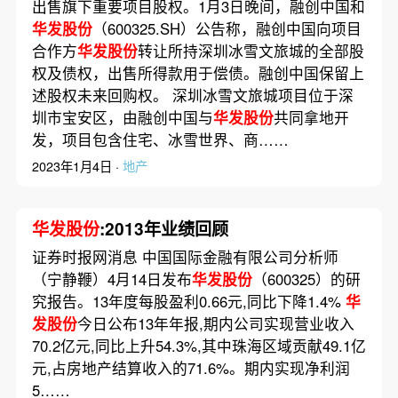
出售旗下重要项目股权。1月3日晚间，融创中国和
华发股份
（600325.SH）公告称，融创中国向项目
合作方
华发股份
转让所持深圳冰雪文旅城的全部股
权及债权，出售所得款用于偿债。融创中国保留上
述股权未来回购权。 深圳冰雪文旅城项目位于深
圳市宝安区，由融创中国与
华发股份
共同拿地开
发，项目包含住宅、冰雪世界、商……
2023年1月4日 ·
地产
华发股份
:2013年业绩回顾
证券时报网消息 中国国际金融有限公司分析师
（宁静鞭）4月14日发布
华发股份
（600325）的研
究报告。13年度每股盈利0.66元,同比下降1.4%
华
发股份
今日公布13年年报,期内公司实现营业收入
70.2亿元,同比上升54.3%,其中珠海区域贡献49.1亿
元,占房地产结算收入的71.6%。期内实现净利润
5……