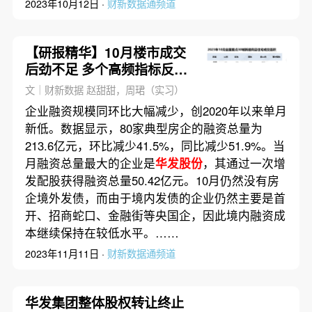
2023年10月12日 ·
财新数据通频道
【研报精华】10月楼市成交
后劲不足 多个高频指标反弹
后回落
文｜财新数据 赵甜甜，周珺（实习）
企业融资规模同环比大幅减少，创2020年以来单月
新低。数据显示，80家典型房企的融资总量为
213.6亿元，环比减少41.5%，同比减少51.9%。当
月融资总量最大的企业是
华发股份
，其通过一次增
发配股获得融资总量50.42亿元。10月仍然没有房
企境外发债，而由于境内发债的企业仍然主要是首
开、招商蛇口、金融街等央国企，因此境内融资成
本继续保持在较低水平。……
2023年11月11日 ·
财新数据通频道
华发集团整体股权转让终止