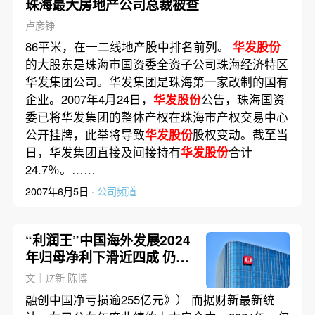
珠海最大房地产公司总裁被查
卢彦铮
86平米，在一二线地产股中排名前列。
华发股份
的大股东是珠海市国资委全资子公司珠海经济特区
华发集团公司。华发集团是珠海第一家改制的国有
企业。2007年4月24日，
华发股份
公告，珠海国资
委已将华发集团的整体产权在珠海市产权交易中心
公开挂牌，此举将导致
华发股份
股权变动。截至当
日，华发集团直接及间接持有
华发股份
合计
24.7％。……
2007年6月5日 ·
公司频道
“利润王”中国海外发展2024
年归母净利下滑近四成 仍超
百亿元
文｜财新 陈博
融创中国净亏损逾255亿元》） 而据财新最新统