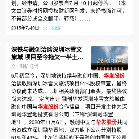
划，经申请，公司股票自7 月 10 日起停牌。 （本
文由证券时报网授权财新网刊发，未经书面许可，
不得部分或全文翻印、转载）……
2015年7月9日 ·
公司频道
深铁与融创洽购深圳冰雪文
旅城 项目至今拖欠一半土地
款
文｜财新 陈博
5月初至今，深圳地铁持续与融创中国、
华发股份
洽谈收购深圳冰雪文旅城项目51%股权事宜，最终
协议尚未达成……圳相关政府部门牵头，最终协议
尚未达成。 定向出让 融创华发深圳冰雪文旅城由
融创中国与
华发股份
合作操盘，项目开发主体为深
圳融华置地投资有限公司（下称“深圳融华置
地”）。2020年11月6日，融创中国与
华发股份
共同
出资成立深圳融华置地，双方旗下公司分别持股
51%和49%。此次洽谈标的正是融创中国旗下公司