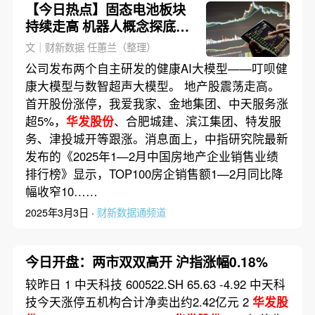
【今日热点】固态电池板块
持续走高 机器人概念探底回
升
文｜财新数据 任蕙兰（整理）
公司发布两个自主研发的健康AI大模型——叮呗健
康大模型与数智超声大模型。 地产股震荡走高。
首开股份涨停，我爱我家、金地集团、中天服务涨
超5%，
华发股份
、合肥城建、滨江集团、特发服
务、津投城开等跟涨。消息面上，中指研究院最新
发布的《2025年1—2月中国房地产企业销售业绩
排行榜》显示，TOP100房企销售额1—2月同比降
幅收窄10……
2025年3月3日 ·
财新数据通频道
今日开盘：两市双双高开 沪指涨幅0.18%
较昨日 1 中天科技 600522.SH 65.63 -4.92 中天科
技今天涨停五机构合计净卖出约2.42亿元 2
华发股