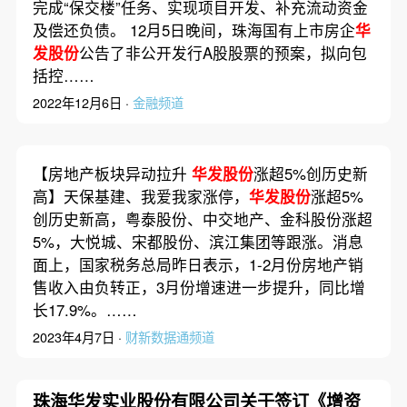
完成“保交楼”任务、实现项目开发、补充流动资金
及偿还负债。 12月5日晚间，珠海国有上市房企
华
发股份
公告了非公开发行A股股票的预案，拟向包
括控……
2022年12月6日 ·
金融频道
【房地产板块异动拉升
华发股份
涨超5%创历史新
高】天保基建、我爱我家涨停，
华发股份
涨超5%
创历史新高，粤泰股份、中交地产、金科股份涨超
5%，大悦城、宋都股份、滨江集团等跟涨。消息
面上，国家税务总局昨日表示，1-2月份房地产销
售收入由负转正，3月份增速进一步提升，同比增
长17.9%。……
2023年4月7日 ·
财新数据通频道
珠海华发实业股份有限公司关于签订《增资