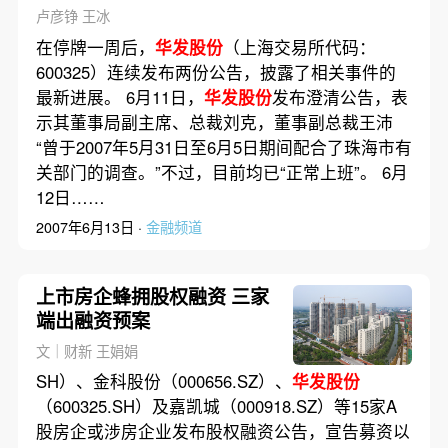
卢彦铮 王冰
在停牌一周后，
华发股份
（上海交易所代码：
600325）连续发布两份公告，披露了相关事件的
最新进展。 6月11日，
华发股份
发布澄清公告，表
示其董事局副主席、总裁刘克，董事副总裁王沛
“曾于2007年5月31日至6月5日期间配合了珠海市有
关部门的调查。”不过，目前均已“正常上班”。 6月
12日……
2007年6月13日 ·
金融频道
上市房企蜂拥股权融资 三家
端出融资预案
文｜财新 王娟娟
SH）、金科股份（000656.SZ）、
华发股份
（600325.SH）及嘉凯城（000918.SZ）等15家A
股房企或涉房企业发布股权融资公告，宣告募资以