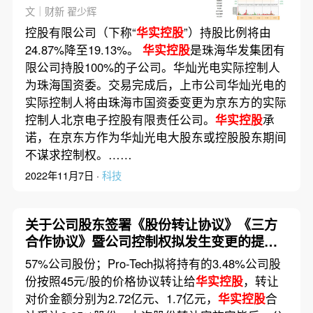
文｜财新 翟少辉
控股有限公司（下称“
华实控股
”）持股比例将由
24.87%降至19.13%。
华实控股
是珠海华发集团有
限公司持股100%的子公司。华灿光电实际控制人
为珠海国资委。交易完成后，上市公司华灿光电的
实际控制人将由珠海市国资委变更为京东方的实际
控制人北京电子控股有限责任公司。
华实控股
承
诺，在京东方作为华灿光电大股东或控股股东期间
不谋求控制权。……
2022年11月7日 ·
科技
关于公司股东签署《股份转让协议》《三方
合作协议》暨公司控制权拟发生变更的提示
性公告
57%公司股份；Pro-Tech拟将持有的3.48%公司股
份按照45元/股的价格协议转让给
华实控股
，转让
对价金额分别为2.72亿元、1.7亿元，
华实控股
合