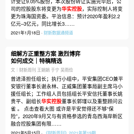
计受让9.05%股份，本次股份转让实施完毕后，公
司的控股股东将变更为
华实控股
，实际控制人将变
更为珠海国资委。平治信息：预计2020年盈利2.2
亿元–3亿元，同比增长3……
2021年1月18日 ·
财新数据通频道
细解方正重整方案 激烈博弈
如何成交｜特稿精选
文｜财新周刊 王娟娟 于宁 吴雨俭
曾进泽担任组长；执行小组中，平安集团CEO兼平
安银行董事长谢永林、正威集团董事局副主席马小
援任组长；工作组人员包括组长平安信托董事长姚
贵平、副组长
华实控股
董事长郭瑾以及重整顾问云
雀 。 点击查看大图 或许是平安觉得还不够“保
险”，2020年9月又与有资格参选的青岛西海岸新区
融合控股集团有限……
2021年5月15日 ·
《财新周刊》2021年第19期