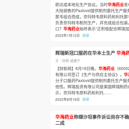
即达成本地化生产协议。当时
华海药业
发
大陆销售的Paxlovid提供制剂委托生
那韦组合而成，奈玛特韦原料药和利托那
负责奈玛特韦制剂生产，并完成组合包装
口？
华海药业
始终表示“正积极配合辉瑞
2023年1月12日 ·
健康
辉瑞新冠口服药在华本土生产
华海
文｜财新 戚展宁
【财新网】8月18日晚，
华海药业
（600
有限公司签订《生产与供应主协议》，
华
分子口服药Paxlovid提供制剂委托生
他性。辉瑞投资有限公司是美国辉瑞制药
示，奈玛特韦原料药和利托……
2022年8月19日 ·
健康
华海药业
称缬沙坦事件诉讼尚存不确
二成