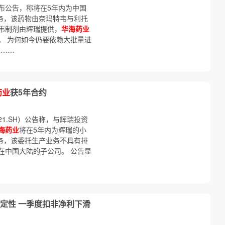
布公告，称将在5年内为中国
产服务，该药物由奈玛特韦与利托
韦制剂由辉瑞提供，
华海药业
。 为何如今仍要依赖大批量进
加……
药业
获5年合约
521.SH）公告称，与辉瑞投资
海药业
将在5年内为辉瑞的小
产服务，该委托生产业务不具有排
在中国大陆的子公司。 公告显
定性 一季度扣非净利下滑