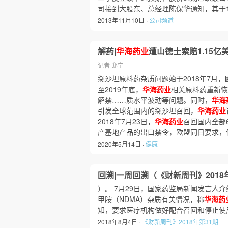
司接到大股东、总经理陈保华通知，其于1
2013年11月10日 ·
公司频道
解药|
华海药业
遭山德士索赔1.15亿
记者 邸宁
缬沙坦原料药杂质问题始于2018年7月
至2019年底，
华海药业
相关原料药重新恢
解禁……质水平波动等问题。同时，
华海
引发全球范围内的缬沙坦召回，
华海药业
2018年7月23日，
华海药业
召回国内全部
产基地产品的出口禁令，欧盟同日要求，
2020年5月14日 ·
健康
回溯|一周回溯（《财新周刊》2018
）。 7月29日，国家药监局新闻发言人介
甲胺（NDMA）杂质有关情况，称
华海药
知，要求医疗机构做好配合召回和停止使
2018年8月4日 ·
《财新周刊》2018年第31期