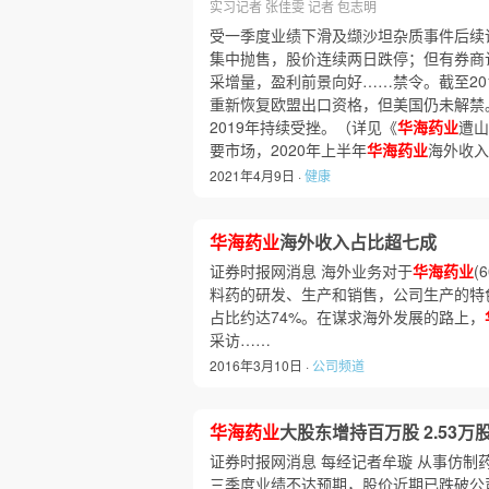
实习记者 张佳雯 记者 包志明
受一季度业绩下滑及缬沙坦杂质事件后续
集中抛售，股价连续两日跌停；但有券商
采增量，盈利前景向好……禁令。截至20
重新恢复欧盟出口资格，但美国仍未解禁
2019年持续受挫。（详见《
华海药业
遭山
要市场，2020年上半年
华海药业
海外收入
2021年4月9日 ·
健康
华海药业
海外收入占比超七成
证券时报网消息 海外业务对于
华海药业
(
料药的研发、生产和销售，公司生产的特色
占比约达74%。在谋求海外发展的路上，
采访……
2016年3月10日 ·
公司频道
华海药业
大股东增持百万股 2.53万
证券时报网消息 每经记者牟璇 从事仿制
三季度业绩不达预期，股价近期已跌破公司