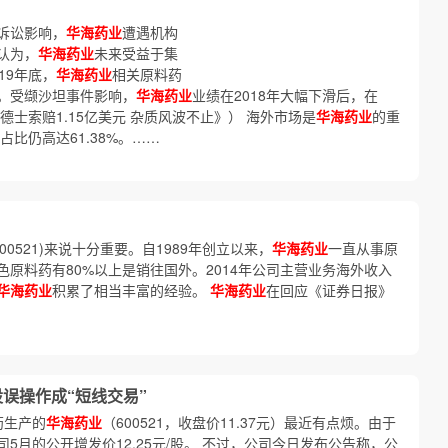
诉讼影响，
华海药业
遭遇机构
认为，
华海药业
未来受益于集
19年底，
华海药业
相关原料药
。受缬沙坦事件影响，
华海药业
业绩在2018年大幅下滑后，在
德士索赔1.15亿美元 杂质风波不止》） 海外市场是
华海药业
的重
占比仍高达61.38%。……
600521)来说十分重要。自1989年创立以来，
华海药业
一直从事原
原料药有80%以上是销往国外。2014年公司主营业务海外收入
华海药业
积累了相当丰富的经验。
华海药业
在回应《证券日报》
股误操作成“短线交易”
药生产的
华海药业
（600521，收盘价11.37元）最近有点烦。由于
5月的公开增发价12.25元/股。 不过，公司今日发布公告称，公