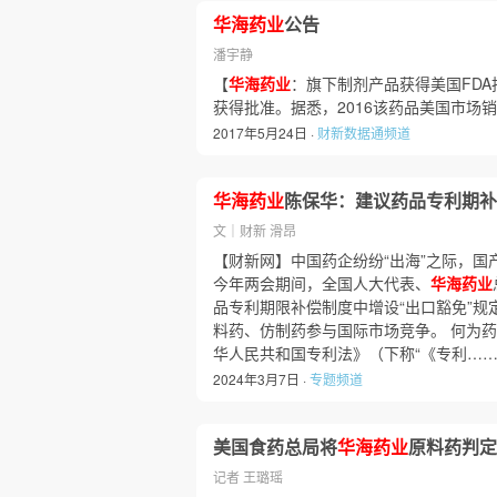
华海药业
公告
潘宇静
【
华海药业
：旗下制剂产品获得美国FD
获得批准。据悉，2016该药品美国市场销
2017年5月24日 ·
财新数据通频道
华海药业
陈保华：建议药品专利期补
文｜财新 滑昂
【财新网】中国药企纷纷“出海”之际，国
今年两会期间，全国人大代表、
华海药业
品专利期限补偿制度中增设“出口豁免”规
料药、仿制药参与国际市场竞争。 何为药
华人民共和国专利法》（下称“《专利…
2024年3月7日 ·
专题频道
美国食药总局将
华海药业
原料药判定
记者 王璐瑶