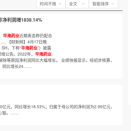
时间不限
全文
智能排序
净利润增1838.14%
；
华海药业
近期表态称仍配合
…… 【财新网】4月17日晚
.SH，下称“
华海药业
”）披露
预增公告。2022年，
华海药业
令解除等原因净利润同比大幅增长。 业绩快报显示，经初步核算，
元，同比增长24……
50亿元，同比增长18.53%；归属于母公司的净利润为2.95亿元，
元/股。……