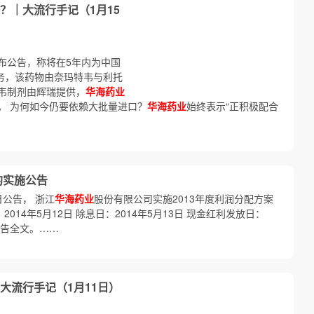
？｜大流行手记（1月15
布公告，称将在5年内为中国
产服务，该药物由奈玛特韦与利托
韦制剂由辉瑞提供，
华海药业
。 为何如今仍要依赖大批量进口？
华海药业
始终表示“正积极配合
的实施公告
7日公告， 浙江
华海药业
股份有限公司实施2013年度利润分配方案
014年5月12日 除息日：2014年5月13日 现金红利发放日：
公告全文。……
大流行手记（1月11日）