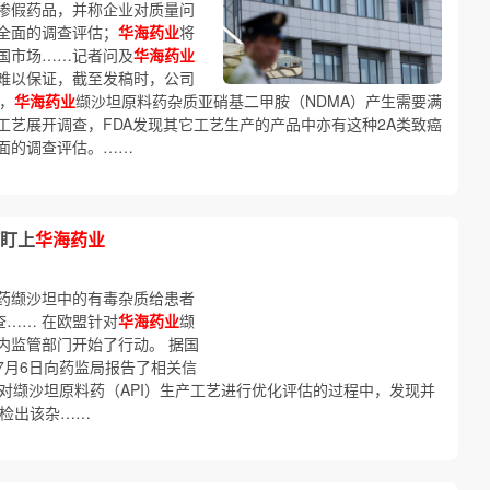
掺假药品，并称企业对质量问
全面的调查评估；
华海药业
将
国市场……记者问及
华海药业
难以保证，截至发稿时，公司
出，
华海药业
缬沙坦原料药杂质亚硝基二甲胺（NDMA）产生需要满
工艺展开调查，FDA发现其它工艺生产的产品中亦有这种2A类致癌
面的调查评估。……
盯上
华海药业
药缬沙坦中的有毒杂质给患者
查…… 在欧盟针对
华海药业
缬
内监管部门开始了行动。 据国
7月6日向药监局报告了相关信
对缬沙坦原料药（API）生产工艺进行优化评估的过程中，发现并
检出该杂……