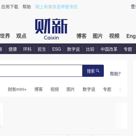
登
应用下载
帮助
网上有害信息举报专区
世界
观点
博客
图片
视频
Eng
源
健康
环科
民生
ESG
数字说
比较
中国改革
专题
搜索
帮助？
闻
财新mini+
博客
视频
图片
数字说
专题
会议