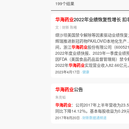
199个结果
华海药业
2022年业绩恢复性增长 扣非
文｜财新 陈曦
缬沙坦美国禁令解除等因素驱动业绩恢复
辉瑞推进新冠药物PAXLOVID本地化生产
间，浙江
华海药业
股份有限公司（600521
2022年度业绩快报、2023年一季度业绩
因FDA（美国食品药品监督管理局）禁
2022年
华海药业
实现营业收入82.66亿
2023年4月17日 ·
健康
华海药业
公告
朱亮韬
华海药业
：公司2017年上半年营收为23.
同比下降14.12％。基本每股收益为0.29
2017年8月20日 ·
财新数据通频道