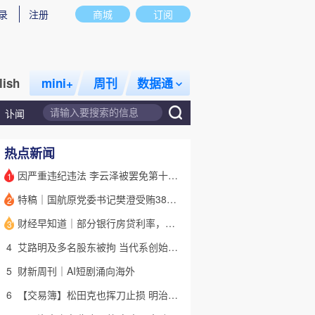
录
注册
商城
订阅
lish
mini+
周刊
数据通
讣闻
热点新闻
因严重违纪违法 李云泽被罢免第十四届全国人大代表职务
1
特稿｜国航原党委书记樊澄受贿3847万元二审待宣判 否认大多数指控
2
话题
特别呈现
私房课
财经早知道｜部分银行房贷利率，降至“2字头
3
4
艾路明及多名股东被拘 当代系创始人因何此时被清算
5
财新周刊｜AI短剧涌向海外
6
【交易簿】松田克也挥刀止损 明治折戟中国乳业