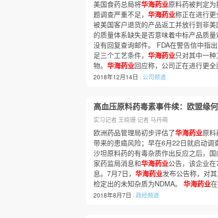
美国食药总局将
华海药业
原料药被判定为
题调查严重不足，
华海药业
称正在进行更
被美国客户退货的产品返工并放行到非美
的质量体系缺失是否意味着中标产品质量
没有回复查询邮件。 FDA在警告信中指
足三个工艺条件，
华海药业
只对其中一种
物。
华海药业
回应称，公司正在进行更全
2018年12月14日 ·
公司频道
高血压原料药毒素事件续：欧盟缘何
实习记者 王晓珊 记者 马丹萌
欧洲药品管理局初步评估了
华海药业
原料
带来的患癌风险；早在6月22日就启动调
沙坦原料药的有毒杂质作出反应之后，国
家药监局消息和
华海药业
公告，该企业在
息。7月7日，
华海药业
发布公告称，对其
检定出的未知杂质为NDMA。
华海药业
在
2018年8月7日 ·
政经频道