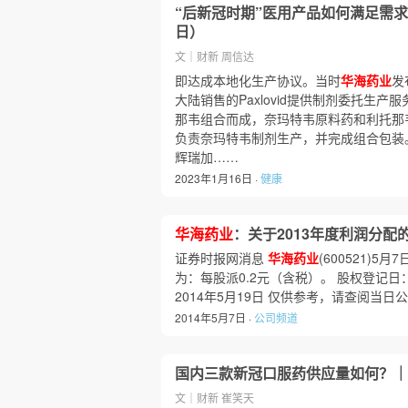
“后新冠时期”医用产品如何满足需求
日）
文｜财新 周信达
即达成本地化生产协议。当时
华海药业
发
大陆销售的Paxlovid提供制剂委托生
那韦组合而成，奈玛特韦原料药和利托那
负责奈玛特韦制剂生产，并完成组合包装
辉瑞加……
2023年1月16日 ·
健康
华海药业
：关于2013年度利润分配
证券时报网消息
华海药业
(600521)5月
为：每股派0.2元（含税）。 股权登记日：2
2014年5月19日 仅供参考，请查阅当日
2014年5月7日 ·
公司频道
国内三款新冠口服药供应量如何？｜
文｜财新 崔笑天