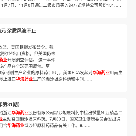
1月7日、11月8日通过二级市场买入的方式增持公司股份131……
美元 杂质风波不止
，欧盟、美国相继发布禁令。截
复欧盟出口资格，但美国仍未
药业
开展调查评估。 这一事件
该产品在全球范围遭禁。至
6家制剂生产企业的原料药；9月，美国FDA发起对
华海药业
川南生
停止进口
华海药业
生产的缬沙坦原料药和中间……
年第31期）
绍浙江
华海药业
股份有限公司缬沙坦原料药中检出微量N-亚硝基二
业
主动召回缬沙坦原料药。7月30日，国家卫生健康委员会发出通
用含
华海药业
缬沙坦原料药药品有关工作。■……