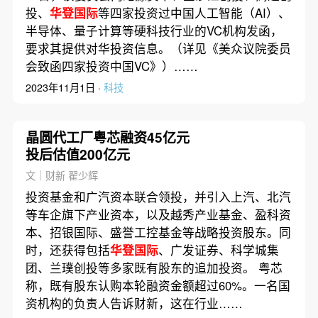
投、
华登国际
等四家投资过中国人工智能（AI）、
半导体、量子计算等硬科技行业的VC机构发函，
要求其提供对华投资信息。（详见《美众议院委员
会致函四家投资中国VC》）……
2023年11月1日 ·
科技
晶圆代工厂粤芯融资45亿元
投后估值200亿元
文｜财新 翟少辉
投资基金和广汽资本联合领投，并引入上汽、北汽
等车企旗下产业资本，以及越秀产业基金、盈科资
本、招银国际、盛誉工控基金等战略投资股东。同
时，还获得包括
华登国际
、广发证券、科学城集
团、兰璞创投等多家既有股东的追加投资。 粤芯
称，既有股东认购本轮融资金额超过60%。一名国
资机构的负责人告诉财新，这在行业……