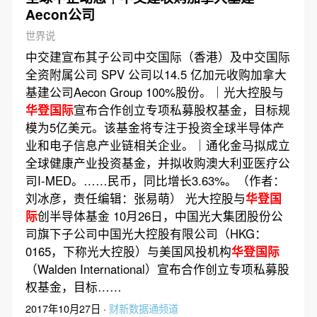
Aecon公司
世界说
中交建宣布其子公司中交国际（香港）及中交国际
全资附属公司 SPV 公司以14.5 亿加元收购加拿大
基建公司Aecon Group 100%股份。｜光大控股与
华登国际
宣布合作创立专项私募股权基金，目标规
模为5亿美元。该基金将专注于投资全球半导体产
业和电子信息产业链相关企业。｜通化金马拟成立
全球健康产业投资基金，并拟收购澳大利亚医疗公
司I-MED。……民币，同比增长3.63%。（作者：
刘冰彦，责任编辑：张易萌） 光大控股与
华登国
际
创半导体基金 10月26日，中国光大集团股份公
司旗下子公司中国光大控股有限公司（HKG：
0165，下称光大控股）与美国风投机构
华登国际
（Walden International）宣布合作创立专项私募股
权基金，目标……
2017年10月27日 ·
财新数据通频道