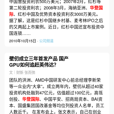
中国曾投资利农500万美元；2007年2月，红杉等
第二轮投资利农；2008年3月，海纳亚洲、
华登国
际
、红杉中国及优势资本投资利农3000万美元。
据了解，这是红杉中国继乡村基、麦考林IPO之后
的又两起上市案例。近日，红杉中国还宣布投资中
国连锁……
2010年10月15日 ·
公司频道
壁仞成立三年首发产品 国产
GPU如何追赶英伟达？
文｜财新 张而弛
团队的洪洲、AMD中国研发中心前总经理李新荣
等一众业内“大拿”。成立两年内，壁仞从超过40家
投资机构处融到47亿元，估值超过100亿元，高瓴
创投、
华登国际
、中国平安、招商局资本、BAI资
本、国盛集团国改基金等均位列投资人名单，员工
人数近千。 在发布会上，张文表示，自己在创业