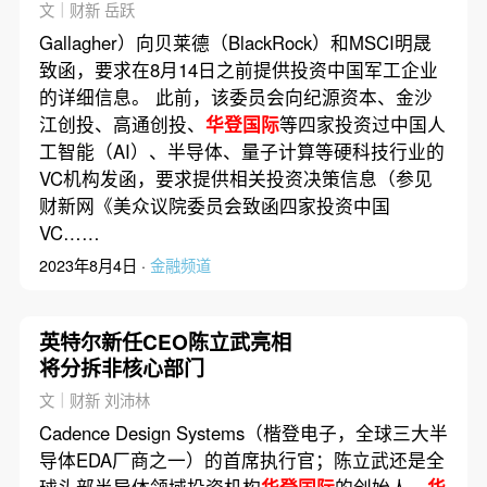
文｜财新 岳跃
Gallagher）向贝莱德（BlackRock）和MSCI明晟
致函，要求在8月14日之前提供投资中国军工企业
的详细信息。 此前，该委员会向纪源资本、金沙
江创投、高通创投、
华登国际
等四家投资过中国人
工智能（AI）、半导体、量子计算等硬科技行业的
VC机构发函，要求提供相关投资决策信息（参见
财新网《美众议院委员会致函四家投资中国
VC……
2023年8月4日 ·
金融频道
英特尔新任CEO陈立武亮相
将分拆非核心部门
文｜财新 刘沛林
Cadence Design Systems（楷登电子，全球三大半
导体EDA厂商之一）的首席执行官；陈立武还是全