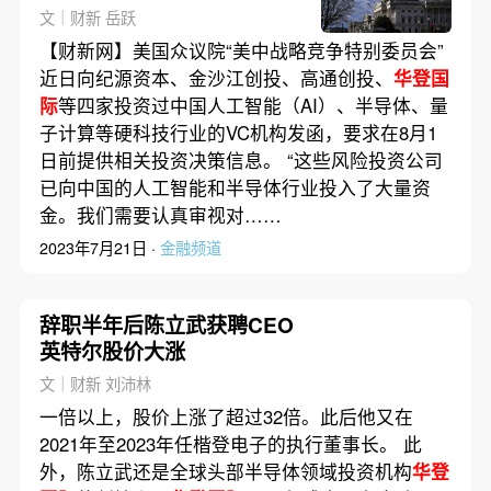
科技投资决策信息
文｜财新 岳跃
【财新网】美国众议院“美中战略竞争特别委员会”
近日向纪源资本、金沙江创投、高通创投、
华登国
际
等四家投资过中国人工智能（AI）、半导体、量
子计算等硬科技行业的VC机构发函，要求在8月1
日前提供相关投资决策信息。 “这些风险投资公司
已向中国的人工智能和半导体行业投入了大量资
金。我们需要认真审视对……
2023年7月21日 ·
金融频道
辞职半年后陈立武获聘CEO
英特尔股价大涨
文｜财新 刘沛林
一倍以上，股价上涨了超过32倍。此后他又在
2021年至2023年任楷登电子的执行董事长。 此
外，陈立武还是全球头部半导体领域投资机构
华登