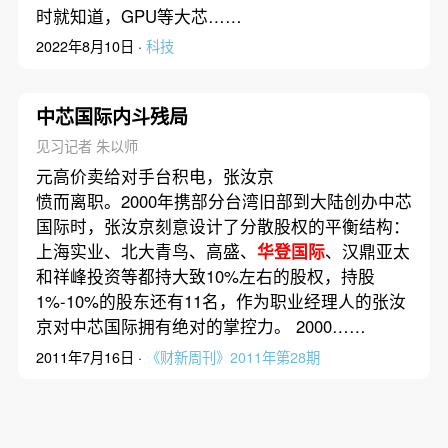
时就知道，GPU等大芯……
2022年8月10日 ·
科技
中芯国际内斗残局
见习记者 朱以师
元高价卖给对手台积电，张汝京
愤而离职。2000年携部分台湾旧部到大陆创办中芯
国际时，张汝京刻意设计了分散股权的平衡结构：
上海实业、北大青鸟、高盛、
华登国际
、汉鼎亚太
和祥峰投资等都持大致10%左右的股权，持股
1%-10%的股东还有11名，作为职业经理人的张汝
京对中芯国际拥有绝对的掌控力。 2000……
2011年7月16日 ·
《财新周刊》2011年第28期
百世物流拟进行2000万美元私募融资