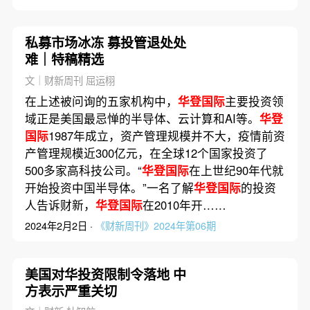
私募市场冰冻 募投管退处处
难｜特稿精选
文｜财新周刊 屈运栩
在上述被问询的五家机构中，
华登国际
主要投资领
域正是美国最忌惮的半导体、云计算和AI等。
华登
国际
1987年成立，资产管理规模并不大，疫情前资
产管理规模近300亿元，在全球12个国家投资了
500多家高科技公司。“
华登国际
在上世纪90年代就
开始投资中国半导体。”一名了解
华登国际
的投资
人告诉财新，
华登国际
在2010年开……
2024年2月2日 ·
《财新周刊》2024年第06期
美国对华投资限制令落地 中
方表示严重关切