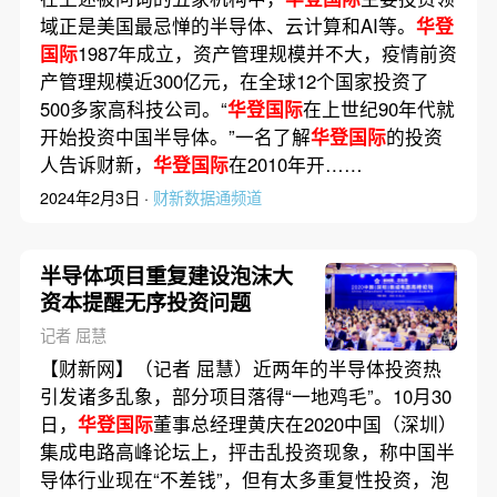
域正是美国最忌惮的半导体、云计算和AI等。
华登
国际
1987年成立，资产管理规模并不大，疫情前资
产管理规模近300亿元，在全球12个国家投资了
500多家高科技公司。“
华登国际
在上世纪90年代就
开始投资中国半导体。”一名了解
华登国际
的投资
人告诉财新，
华登国际
在2010年开……
2024年2月3日 ·
财新数据通频道
半导体项目重复建设泡沫大
资本提醒无序投资问题
记者 屈慧
【财新网】（记者 屈慧）近两年的半导体投资热
引发诸多乱象，部分项目落得“一地鸡毛”。10月30
日，
华登国际
董事总经理黄庆在2020中国（深圳）
集成电路高峰论坛上，抨击乱投资现象，称中国半
导体行业现在“不差钱”，但有太多重复性投资，泡