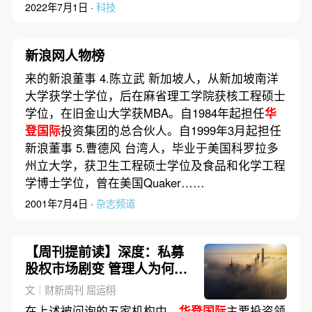
2022年7月1日 ·
科技
新浪网人物榜
来的新浪董事 4.陈立武 新加坡人，从新加坡南洋
大学获学士学位，后在麻省理工学院获核工程硕士
学位，在旧金山大学获MBA。自1984年起担任
华
登国际
投资集团的总合伙人。自1999年3月起担任
新浪董事 5.曹德风 台湾人，毕业于美国科罗拉多
州立大学，获卫生工程硕士学位及食品和化学工程
学博士学位，曾在美国Quaker……
2001年7月4日 ·
杂志频道
【周刊提前读】深度：私募
股权市场剧变 管理人为何开
始打掼蛋？
文｜财新周刊 屈运栩
在上述被问询的五家机构中，
华登国际
主要投资领