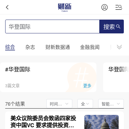
搜索
综合
杂志
财新数据通
金融我闻
财新mini
#华登国际
华登国
3篇文章
更多
76个结果
时间不限
全文
智能排序
美众议院委员会致函四家投
资中国VC 要求提供投资硬