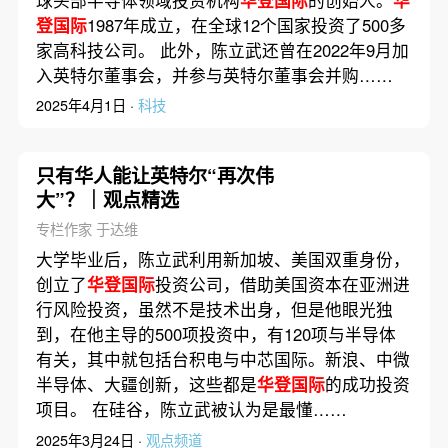
球头部半导体领域投资机构
华登国际
的创始人。
华
登国际
1987年成立，在全球12个国家投资了500多
家高科技公司。 此外，陈立武还曾在2022年9月加
入英特尔董事会，并参与英特尔董事会并购……
2025年4月1日 ·
科技
只有华人能让英特尔“再次伟
大”？｜观点精选
专栏作家 于达维
大学毕业后，陈立武利用新加坡、美国双重身份，
创立了
华登国际
投资公司，借助美国资本在亚洲进
行风险投资，虽然不是技术出身，但是他眼光独
到，在他主导的500项投资中，有120项与半导体
有关，其中就包括台积电与中芯国际。新浪、中微
半导体、大疆创新，这些都是
华登国际
的成功投资
项目。 在硅谷，陈立武被认为是最懂……
2025年3月24日 ·
观点频道