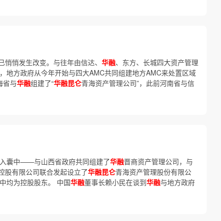
已悄悄发生改变。与往年由信达、
华融
、东方、长城四大资产管理
，地方政府从今年开始与四大AMC共同组建地方AMC来处置区域
海省与
华融
组建了“
华融昆仑
青海资产管理公司”，此前河南省与信
收入囊中——与山西省政府共同组建了
华融
晋商资产管理公司，与
控股有限公司联合发起设立了
华融昆仑
青海资产管理股份有限公
中均为控股股东。 中国
华融
董事长赖小民在谈到
华融
与地方政府