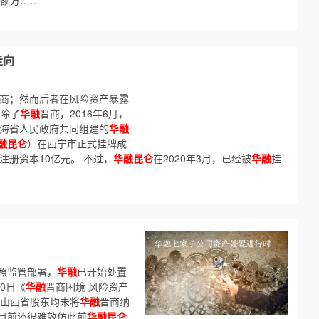
总额方……
走向
商；然而后者在风险资产暴露
除了
华融
晋商，2016年6月，
青海省人民政府共同组建的
华融
融昆仑
）在西宁市正式挂牌成
注册资本10亿元。 不过，
华融昆仑
在2020年3月，已经被
华融
挂
照监管部署，
华融
已开始处置
0日《
华融
晋商困境 风险资产
山西省股东均未将
华融
晋商纳
目前还很难效仿此前
华融昆仑