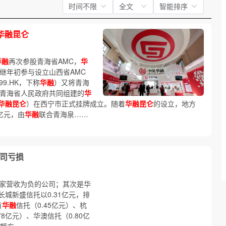
时间不限
全文
智能排序
华融昆仑
华融
再次参股青海省AMC，
华
继年初参与设立山西省AMC
9.HK，下称
华融
）又将青海
青海省人民政府共同组建的
华
华融昆仑
）在西宁市正式挂牌成立。随着
华融昆仑
的设立，地方
亿元，由
华融
联合青海泉……
公司亏损
一家营收为负的公司；其次是华
长城新盛信托以0.31亿元，排
有
华融
信托（0.45亿元）、杭
78亿元）、华澳信托（0.80亿