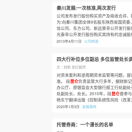
秦川发展:一次核准,两次发行
公司发布发行股份购买资产及吸收合并、配
为:向秦川集团全体9名股东陕西省国资委
信公司、东方公司、新远景非公开发行股份
光泰非公开发行股份购买其持有的忠诚股
2013年4月11日 ·
公司频道
四大行补位多位副总 多位监管处长调
文｜财新 吴红毓然
对资本套利和逆周期资本监管等问题，提出
准。 段
昆仑
负责监管大行多年，据财新记
办公厅、原银监会大型银行部工行处副处
处副处长、处长。2010年，段
昆仑
曾参与
杨东宁翻译出版《控制系统性风险（改革
2020年1月3日 ·
金融我闻
托管券商：一个漫长的名单