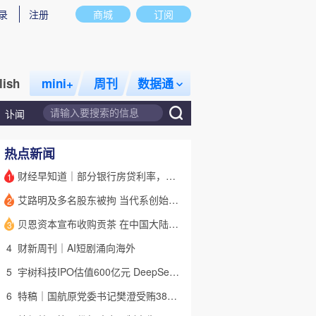
录
注册
商城
订阅
lish
mini+
周刊
数据通
讣闻
热点新闻
财经早知道｜部分银行房贷利率，降至“2字头
1
艾路明及多名股东被拘 当代系创始人因何此时被清算
2
话题
特别呈现
私房课
贝恩资本宣布收购贡茶 在中国大陆无法注册商标后退出市场
3
4
财新周刊｜AI短剧涌向海外
5
宇树科技IPO估值600亿元 DeepSeek参与战略配售
6
特稿｜国航原党委书记樊澄受贿3847万元二审待宣判 否认大多数指控