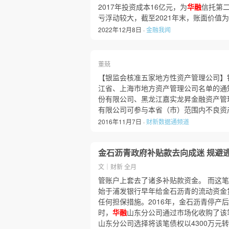
2017年投资成本16亿元，为
华融
信托第
亏浮动较大，截至2021年末，账面价值为
2022年12月8日 ·
金融我闻
董兢
【银监会核准五家地方性资产管理公司】
江省、上海市地方资产管理公司名单的通
份有限公司、黑龙江嘉实龙昇金融资产管
有限公司可参与本省（市）范围内不良资
2016年11月7日 ·
财新数据通频道
金石沥青政府补贴款去向成迷 规避
文｜财新 全月
管账户上套去了诸多补贴款资金。 而这笔
始于浦发银行早年给金石沥青的流动资金
任何担保措施。2016年，金石沥青停产
时，
华融
山东分公司通过市场化收购了该
山东分公司选择将该笔债权以4300万元