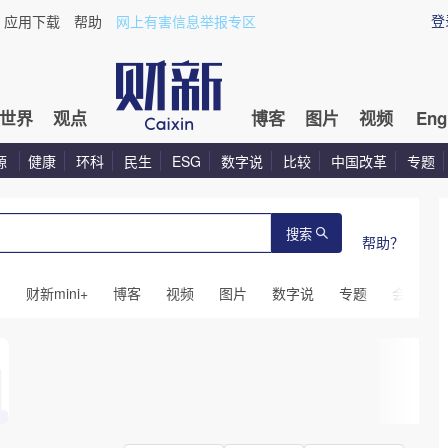
登
应用下载
帮助
网上有害信息举报专区
世界
观点
博客
图片
视频
Eng
源
健康
环科
民生
ESG
数字说
比较
中国改革
专题
搜索
帮助？
闻
财新mini+
博客
视频
图片
数字说
专题
会议