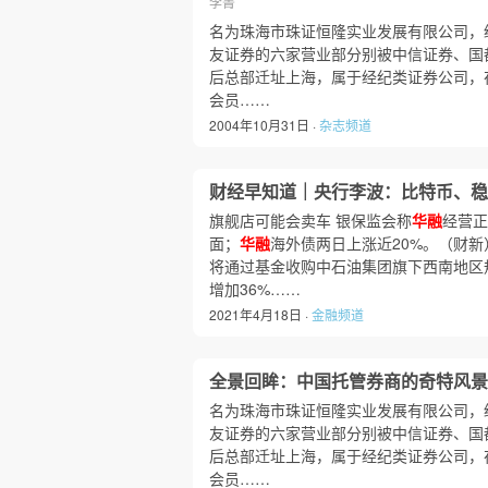
李箐
名为珠海市珠证恒隆实业发展有限公司，经
友证券的六家营业部分别被中信证券、国
后总部迁址上海，属于经纪类证券公司，
会员……
2004年10月31日 ·
杂志频道
财经早知道｜央行李波：比特币、稳
旗舰店可能会卖车 银保监会称
华融
经营正
面；
华融
海外债两日上涨近20%。（财
将通过基金收购中石油集团旗下西南地区
增加36%……
2021年4月18日 ·
金融频道
全景回眸：中国托管券商的奇特风景
名为珠海市珠证恒隆实业发展有限公司，经
友证券的六家营业部分别被中信证券、国
后总部迁址上海，属于经纪类证券公司，
会员……