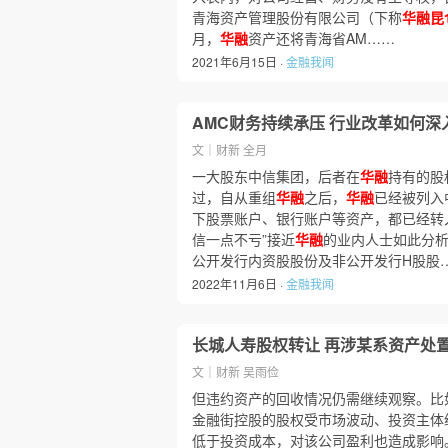
青海资产管理股份有限公司（下称
华融昆
月，
华融
资产还将青海省AM……
2021年6月15日 ·
金融我闻
AMC财务持续承压 行业改革如何深
文｜财新 全月
一大股东中信集团，后者在
华融
持有的股
过，自从重组
华融
之后，
华融
已经被列入
下股票账户、银行账户等资产，都已经转
信一点不亏”接近
华融
的业内人士如此分析。
公开发行内资股股份及非公开发行H股股
2022年11月6日 ·
金融我闻
长城人寿股权转让 再涉某系资产处
文｜财新 吴雨俭
但违约资产的回收情况仍需继续观察。比
金融街控股的股权受市场波动、投资主体
低于投资成本，对该公司盈利也造成影响