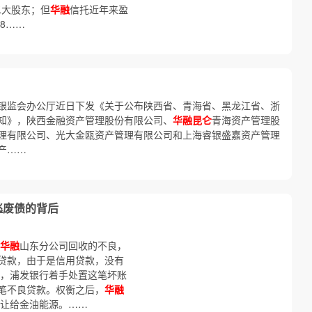
二大股东；但
华融
信托近年来盈
8……
银监会办公厅近日下发《关于公布陕西省、青海省、黑龙江省、浙
知》，陕西金融资产管理股份有限公司、
华融昆仑
青海资产管理股
理有限公司、光大金瓯资产管理有限公司和上海睿银盛嘉资产管理
产……
逃废债的背后
华融
山东分公司回收的不良，
贷款，由于是信用贷款，没有
后，浦发银行着手处置这笔坏账
笔不良贷款。权衡之后，
华融
转让给金油能源。……