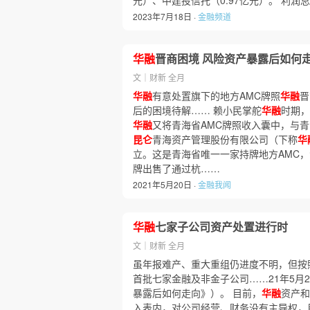
元）、中建投信托（0.97亿元）。 利润
2023年7月18日 ·
金融频道
华融
晋商困境 风险资产暴露后如何
文｜财新 全月
华融
有意处置旗下的地方AMC牌照
华融
晋
后的困境待解…… 赖小民掌舵
华融
时期，
华融
又将青海省AMC牌照收入囊中，与
昆仑
青海资产管理股份有限公司（下称
华
立。这是青海省唯一一家持牌地方AMC，
牌出售了通过杭……
2021年5月20日 ·
金融我闻
华融
七家子公司资产处置进行时
文｜财新 全月
虽年报难产、重大重组仍进度不明，但按
首批七家金融及非金子公司……21年5月2
暴露后如何走向》）。 目前，
华融
资产和
入表内，对公司经营、财务没有主导权，