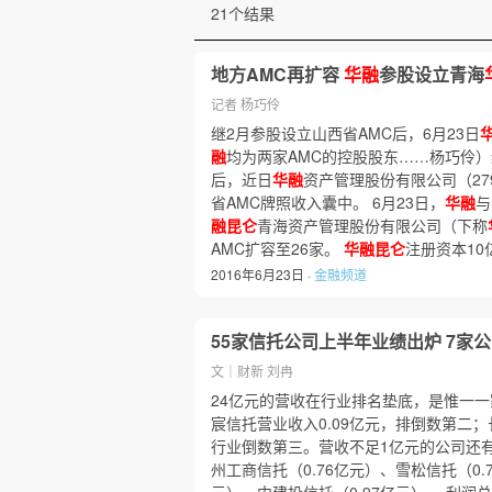
21个结果
地方AMC再扩容
华融
参股设立青海
记者 杨巧伶
继2月参股设立山西省AMC后，6月23日
融
均为两家AMC的控股股东……杨巧伶）
后，近日
华融
资产管理股份有限公司（279
省AMC牌照收入囊中。 6月23日，
华融
与
融昆仑
青海资产管理股份有限公司（下称
AMC扩容至26家。
华融昆仑
注册资本10
2016年6月23日 ·
金融频道
55家信托公司上半年业绩出炉 7家
文｜财新 刘冉
24亿元的营收在行业排名垫底，是惟一
宸信托营业收入0.09亿元，排倒数第二；
行业倒数第三。营收不足1亿元的公司还
州工商信托（0.76亿元）、雪松信托（0.