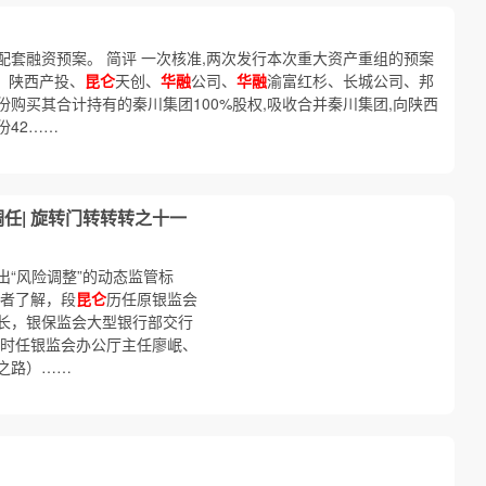
套融资预案。 简评 一次核准,两次发行本次重大资产重组的预案
、陕西产投、
昆仑
天创、
华融
公司、
华融
渝富红杉、长城公司、邦
购买其合计持有的秦川集团100%股权,吸收合并秦川集团,向陕西
份42……
任| 旋转门转转转之十一
“风险调整”的动态监管标
者了解，段
昆仑
历任原银监会
长，银保监会大型银行部交行
时任银监会办公厅主任廖岷、
之路）……