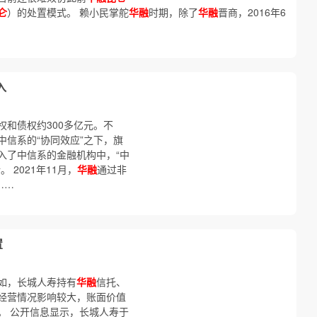
仑
）的处置模式。 赖小民掌舵
华融
时期，除了
华融
晋商，2016年6
入
权和债权约300多亿元。不
中信系的“协同效应”之下，旗
入了中信系的金融机构中，“中
 2021年11月，
华融
通过非
……
置
如，长城人寿持有
华融
信托、
经营情况影响较大，账面价值
。 公开信息显示，长城人寿于