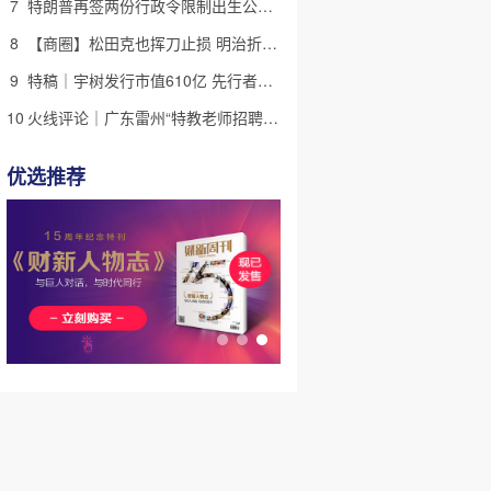
7
特朗普再签两份行政令限制出生公民权 意图打击生育旅游产业
8
【商圈】松田克也挥刀止损 明治折戟中国乳业
9
特稿｜宇树发行市值610亿 先行者的加速和考验
10
火线评论｜广东雷州“特教老师招聘违规”很雷，仍有诸多疑点
优选推荐