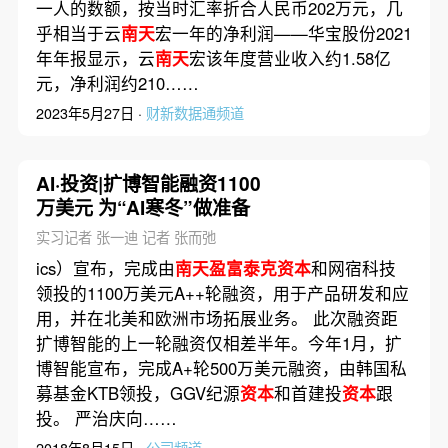
一人的数额，按当时汇率折合人民币202万元，几
乎相当于云
南天
宏一年的净利润——华宝股份2021
年年报显示，云
南天
宏该年度营业收入约1.58亿
元，净利润约210……
2023年5月27日 ·
财新数据通频道
AI·投资|扩博智能融资1100
万美元 为“AI寒冬”做准备
实习记者 张一迪 记者 张而弛
ics）宣布，完成由
南天盈富泰克资本
和网宿科技
领投的1100万美元A++轮融资，用于产品研发和应
用，并在北美和欧洲市场拓展业务。 此次融资距
扩博智能的上一轮融资仅相差半年。今年1月，扩
博智能宣布，完成A+轮500万美元融资，由韩国私
募基金KTB领投，GGV纪源
资本
和首建投
资本
跟
投。 严治庆向……
2018年8月15日 ·
公司频道