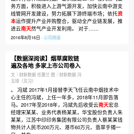
务方面，积极进入上游气源开发，加快云南中游支
线管网开发建设，努力拓展下游终端市场；依托
资
本
运作提升产业并购整合，驱动全产业链发展，推
进云
南天
然气产业开发利用。 对于……
2016年8月16日 ·
公司频道
【数据深阅读】烟草腐败链
遍及各地 多家上市公司卷入
文｜财新数据 任蕙兰 图｜财新数据 冯
玉琦（见习）
。 冯斌 2017年1月接替李天飞任云南中烟技术中
心主任的冯斌，上任一年多，2018年11月即告落
马。2017年至2018年，冯斌先后收受云
南天
宏总
经理宋某某、业务代表杨某某，华宝股份负责人朱
某某，江苏中印印务集团有限公司负责人蔡某某钱
物共计人民币200万元、港币60万元、翡翠手镯一