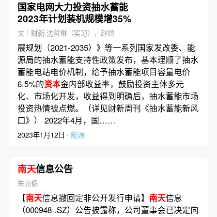
国家电网大力投资抽水蓄能
2023年计划装机规模增35%
文｜财新 沈哲琳（实习），赵煊
展规划（2021-2035）》等一系列国家发改委、能
源局的抽水蓄能支持性政策发布，基本理顺了抽水
蓄能电站电价机制，给予抽水蓄能项目容量电价
6.5%的
资本
金内部收益率，鼓励投资主体多元
化、市场化开发，收益得到明确后，抽水蓄能市场
投资热情被点燃。（详见财新周刊《抽水蓄能新风
口》） 2022年4月，国……
2023年1月12日 ·
能源
南天
信息公告
朱亮韬
【
南天
信息撤回定非公开发行申请】
南天
信息
（000948 .SZ）公告披露称，公司董事会已决定向