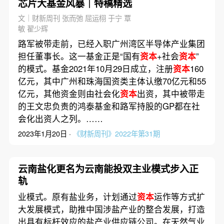
芯片大基金风暴｜特稿精选
文｜财新周刊 张而弛 屈运栩 于宁 覃
敏 翟少辉
路军被带走前，已经入职广州湾区半导体产业集团
担任董事长。这一基金正是“国有
资本
+社会
资本
”
的模式。基金2021年10月29日成立，注册
资本
160
亿元，其中广州和珠海国资类主体认缴70亿元和55
亿元，其他资金则由社会化
资本
出资，其中被带走
的王文忠负责的鸿泰基金和路军持股的GP都在社
会化出资人之列。……
2023年1月20日 ·
《财新周刊》2022年第31期
云南盐化更名为云南能投双主业模式步入正
轨
业模式。原有盐业务，计划通过
资本
运作等方式扩
大发展模式，助推中国涉盐产业的整合发展，打造
出具有标杆效应的盐产业供应链公司。在天然气业