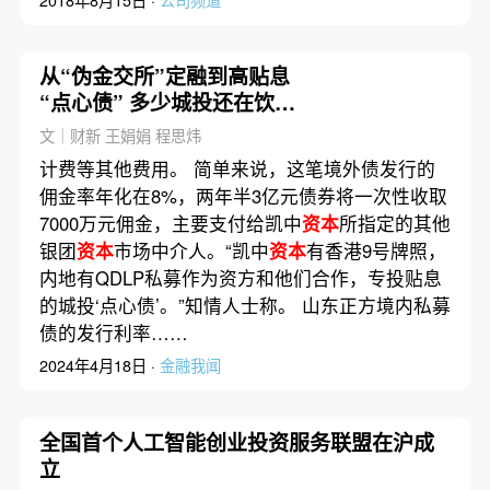
从“伪金交所”定融到高贴息
“点心债” 多少城投还在饮鸩
止渴？
文｜财新 王娟娟 程思炜
计费等其他费用。 简单来说，这笔境外债发行的
佣金率年化在8%，两年半3亿元债券将一次性收取
7000万元佣金，主要支付给凯中
资本
所指定的其他
银团
资本
市场中介人。“凯中
资本
有香港9号牌照，
内地有QDLP私募作为资方和他们合作，专投贴息
的城投‘点心债’。”知情人士称。 山东正方境内私募
债的发行利率……
2024年4月18日 ·
金融我闻
全国首个人工智能创业投资服务联盟在沪成
立