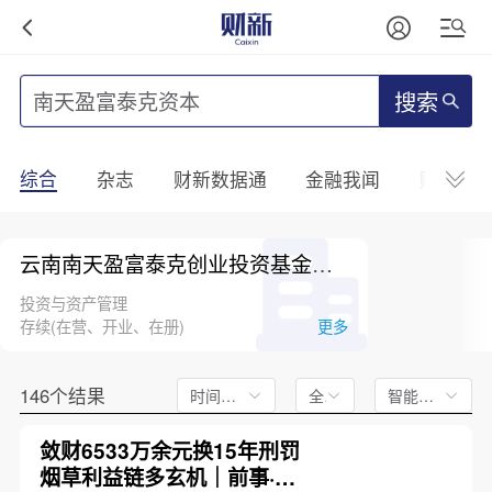
搜索
综合
杂志
财新数据通
金融我闻
财新mini
云南南天盈富泰克创业投资基金管理有限公司
投资与资产管理
存续(在营、开业、在册)
更多
146个结果
时间不限
全文
智能排序
敛财6533万余元换15年刑罚
烟草利益链多玄机｜前事·后