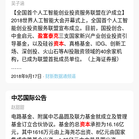
吴子涵
【全国首个人工智能创业投资服务联盟在沪成立】
2018世界人工智能大会开幕式上，全国首个人工智
能创业投资服务联盟宣布成立。目前，国投创合、
中金启元、
盈富泰克
三支国家新兴产业创业投资引
导基金，以及硅谷
资本
、真格基金、IDG、创新工
场、深创投、火山石等AI投融资领域的40余家机
构，已成为联盟首批成员单位。（上海证券报）
……
2018年9月17日 ·
财新数据通频道
中芯国际公告
赵甜甜
电路基金、附属中芯晶圆及联力基金就成立及管理
基金订立合伙协议。基金的总
资本
承担为16.16亿
元，其中1616万元由上海尧芯出资、8亿元由国家