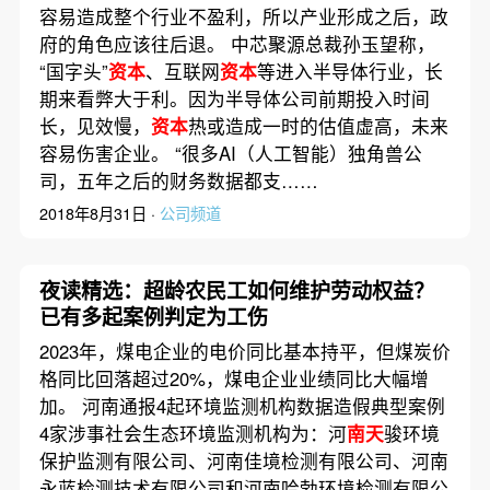
容易造成整个行业不盈利，所以产业形成之后，政
府的角色应该往后退。 中芯聚源总裁孙玉望称，
“国字头”
资本
、互联网
资本
等进入半导体行业，长
期来看弊大于利。因为半导体公司前期投入时间
长，见效慢，
资本
热或造成一时的估值虚高，未来
容易伤害企业。 “很多AI（人工智能）独角兽公
司，五年之后的财务数据都支……
2018年8月31日 ·
公司频道
夜读精选：超龄农民工如何维护劳动权益？
已有多起案例判定为工伤
2023年，煤电企业的电价同比基本持平，但煤炭价
格同比回落超过20%，煤电企业业绩同比大幅增
加。 河南通报4起环境监测机构数据造假典型案例
4家涉事社会生态环境监测机构为：河
南天
骏环境
保护监测有限公司、河南佳境检测有限公司、河南
永蓝检测技术有限公司和河南哈勃环境检测有限公