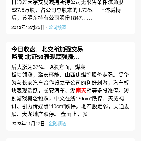
日通过大宗交易减持所持公司无限售条件流通股
527.5万股，占公司总股本的1.73%。 上述减持
后，该股东持有公司股份1847……
2013年12月25日 ·
公司频道
今日收盘：北交所加强交易
监管 北证50表现顽强涨
11.41%
后大涨超37%。 A股方面，煤炭
板块领涨，潞安环能、山西焦煤等股价走强。受华
为与长安汽车合作设立子公司的利好刺激，汽车板
块表现活跃，长安汽车、湖
南天
雁等多股涨停。短
剧游戏概念领跌，中文在线“20cm”跌停，天威视
讯、引力传媒等“10cm”跌停。地产股走弱，天通发
展、大龙地产跌停。 盘面上，多……
2023年11月27日 ·
金融频道