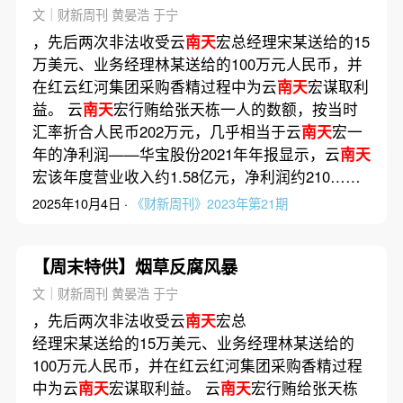
事
文｜财新周刊 黄晏浩 于宁
，先后两次非法收受云
南天
宏总经理宋某送给的15
万美元、业务经理林某送给的100万元人民币，并
在红云红河集团采购香精过程中为云
南天
宏谋取利
益。 云
南天
宏行贿给张天栋一人的数额，按当时
汇率折合人民币202万元，几乎相当于云
南天
宏一
年的净利润——华宝股份2021年年报显示，云
南天
宏该年度营业收入约1.58亿元，净利润约210……
2025年10月4日 ·
《财新周刊》2023年第21期
【周末特供】烟草反腐风暴
文｜财新周刊 黄晏浩 于宁
，先后两次非法收受云
南天
宏总
经理宋某送给的15万美元、业务经理林某送给的
100万元人民币，并在红云红河集团采购香精过程
中为云
南天
宏谋取利益。 云
南天
宏行贿给张天栋