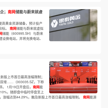
企；
南网
储能与蔚来就虚
、提高黄金资源储备，预计投产
目标。
南网
储能与蔚来就虚拟
网
储能（600995.SH）与蔚来
建设换电站，并将充换电站、
触及新股上市首日最高涨幅限制；
增……（003035.SZ，下称
。 1月19日开盘后，
南网
能
过10%，随即盘中临时停盘至上
元，涨幅达到44.29%，触及新股上市首日最高涨幅限制。
南网
能源