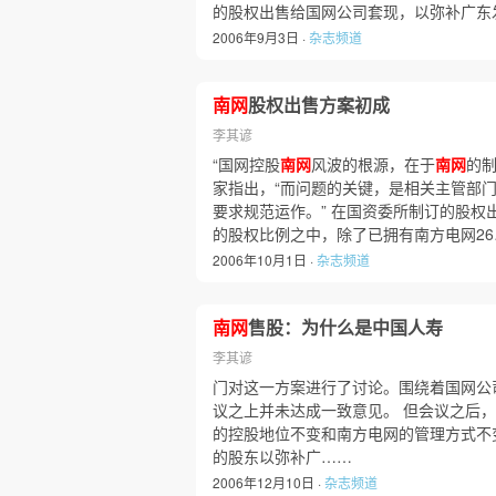
的股权出售给国网公司套现，以弥补广东
2006年9月3日 ·
杂志频道
南网
股权出售方案初成
李其谚
“国网控股
南网
风波的根源，在于
南网
的
家指出，“而问题的关键，是相关主管部
要求规范运作。” 在国资委所制订的股
的股权比例之中，除了已拥有南方电网26
2006年10月1日 ·
杂志频道
南网
售股：为什么是中国人寿
李其谚
门对这一方案进行了讨论。围绕着国网公
议之上并未达成一致意见。 但会议之后
的控股地位不变和南方电网的管理方式不
的股东以弥补广……
2006年12月10日 ·
杂志频道