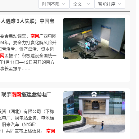
时间不限
全文
智能排序
人遇难 3人失联；中国宝
贸委会启动调查；
南网
广西电网
24年，要全力打赢化解风险歼
扭亏治亏、资产盘活、资本运
网
孟振平：积极建设全国统一
在1月11日—12日召开的南方
董事长孟振平……
 联手
南网
搭建虚拟电厂
投资（湖北）有限公司（下称
拟电厂、换电站业务、电池梯
蔚来汽车（NYSE：
.SH）共同宣布上述信息。
南网