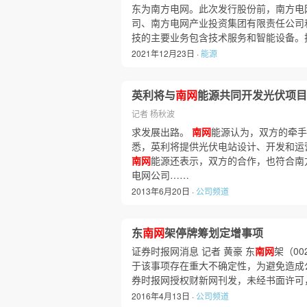
东为南方电网。此次发行股份前，南方电
司、南方电网产业投资集团有限责任公司
技的主要业务包含技术服务和智能设备。
2021年12月23日 ·
能源
英利将与
南网
能源共同开发光伏项目
记者 杨秋波
求发展出路。
南网
能源认为，双方的牵手
悉，英利将提供光伏电站设计、开发和运
南网
能源还表示，双方的合作，也符合南
电网公司……
2013年6月20日 ·
公司频道
东
南网
架停牌筹划定增事项
证券时报网消息 记者 黄豪 东
南网
架（0
于该事项存在重大不确定性，为避免造成公
券时报网授权财新网刊发，未经书面许可
2016年4月13日 ·
公司频道