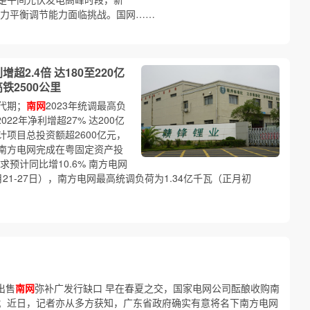
力平衡调节能力面临挑战。国网……
超2.4倍 达180至220亿
铁2500公里
代期；
南网
2023年统调最高负
22年净利增超27% 达200亿
项目总投资额超2600亿元，
，南方电网完成在粤固定资产投
求预计同比增10.6% 南方电网
月21-27日），南方电网最高统调负荷为1.34亿千瓦（正月初
出售
南网
弥补广发行缺口 早在春夏之交，国家电网公司酝酿收购南
；近日，记者亦从多方获知，广东省政府确实有意将名下南方电网