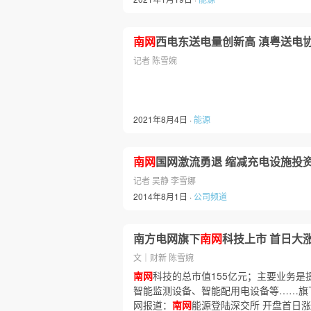
南网
西电东送电量创新高 滇粤送电
记者 陈雪婉
2021年8月4日 ·
能源
南网
国网激流勇退 缩减充电设施投
记者 吴静 李雪娜
2014年8月1日 ·
公司频道
南方电网旗下
南网
科技上市 首日大涨
文｜财新 陈雪婉
南网
科技的总市值155亿元；主要业务是
智能监测设备、智能配用电设备等……旗下
网报道：
南网
能源登陆深交所 开盘首日