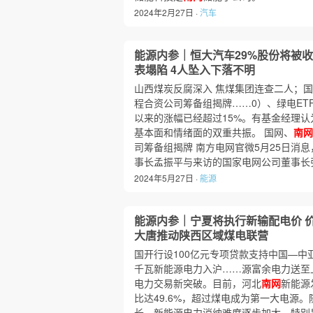
2024年2月27日 ·
汽车
能源内参｜恒大汽车29%股份将被
表塌陷 4人坠入下落不明
山西煤炭反腐深入 焦煤集团连查二人；
程合资公司筹备组揭牌……0）、绿电ETF
以来的涨幅已经超过15%。有基金经理
基本面和情绪面的双重共振。 国网、
南网
司筹备组揭牌 南方电网官微5月25日消息
事长孟振平与来访的国家电网公司董事长
2024年5月27日 ·
能源
能源内参｜宁夏将执行新输配电价 
大唐推动陕西区域煤电联营
国开行设100亿元专项贷款支持中国—中
千瓦新能源电力入沪……源富余电力送至
电力交易新突破。目前，河北
南网
新能源
比达49.6%，超过煤电成为第一大电源
长，新能源电力消纳难度逐步加大，特别