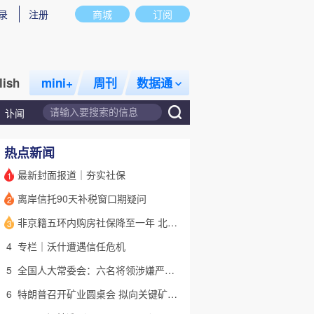
录
注册
商城
订阅
lish
mini+
周刊
数据通
讣闻
热点新闻
最新封面报道｜夯实社保
1
离岸信托90天补税窗口期疑问
2
话题
特别呈现
私房课
非京籍五环内购房社保降至一年 北京市公积金最高可贷340万元
3
4
专栏｜沃什遭遇信任危机
5
全国人大常委会：六名将领涉嫌严重违纪违法 被罢免全国人大代表
6
特朗普召开矿业圆桌会 拟向关键矿产投资超20亿美元