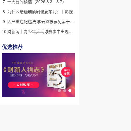
7
一周要闻精选（2026.8.3—8.7）
8
为什么悬疑刑侦剧偏爱东北？｜影视
9
因严重违纪违法 李云泽被罢免第十四届全国人大代表职务
10
财新闻｜青少年乒乓球赛事中出现严重赛风赛纪问题，乒协发文
优选推荐