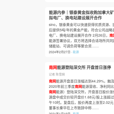
能源内参｜银泰黄金拟收购加拿大矿
拟电厂、换电站建设展开合作
sino，银泰黄金可以快速获得优质资源
后提供5吨/年的黄金产能，符合公司战略
电厂、换电站建设展开合作 2月26日，
南
能源签署协议，双方将选择合适场所共同
储能站、可调负荷等聚合资……
2024年2月27日 ·
能源
南网
能源登陆深交所 开盘首日涨停
记者 陈雪婉
南网
能源开盘首日涨幅达到44.29%，
2020年前三季度
南网
能源营收、净利同比双
南网
能源）登陆深交所，开盘首日股价涨停
源盘中成交价较开盘价1.68元/股上涨超
午10时。复盘后，股价再度上涨至2.02
董事长秦华在上市致辞中称……
2021年1月19日 ·
能源