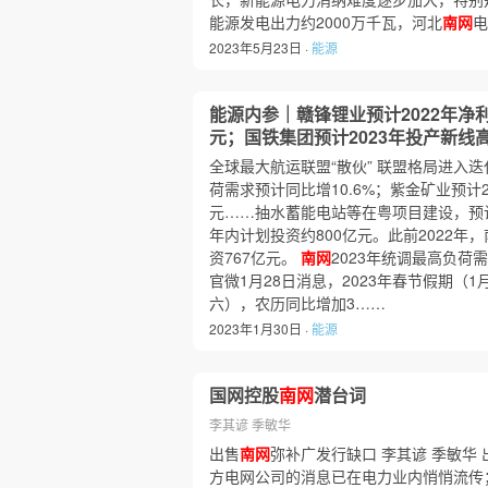
能源发电出力约2000万千瓦，河北
南网
电
2023年5月23日 ·
能源
能源内参｜赣锋锂业预计2022年净利增
元；国铁集团预计2023年投产新线高
全球最大航运联盟“散伙” 联盟格局进入迭
荷需求预计同比增10.6%；紫金矿业预计20
元……抽水蓄能电站等在粤项目建设，预计
年内计划投资约800亿元。此前2022年
资767亿元。
南网
2023年统调最高负荷需
官微1月28日消息，2023年春节假期（1
六），农历同比增加3……
2023年1月30日 ·
能源
国网控股
南网
潜台词
李其谚 季敏华
出售
南网
弥补广发行缺口 李其谚 季敏华 
方电网公司的消息已在电力业内悄悄流传