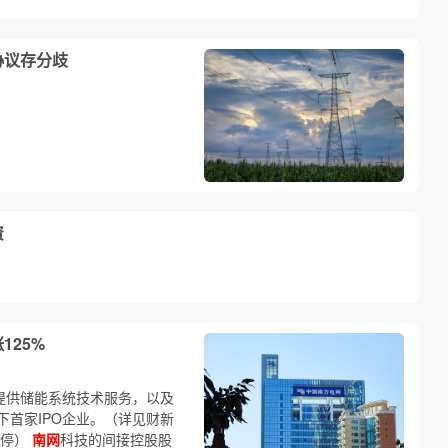
协议存分歧
资
125%
提供储能系统技术服务，以及
首家IPO企业。（详见财新
涨停）
南网
科技的间接控股股