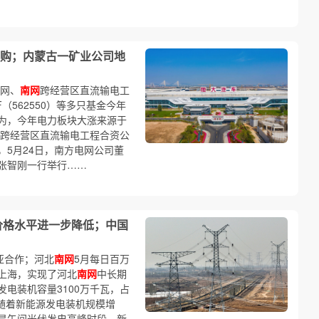
收购；内蒙古一矿业公司地
国网、
南网
跨经营区直流输电工
（562550）等多只基金今年
认为，今年电力板块大涨来源于
跨经营区直流输电工程合资公
，5月24日，南方电网公司董
张智刚一行举行……
价格水平进一步降低；中国
亚合作；河北
南网
5月每日百万
上海，实现了河北
南网
中长期
发电装机容量3100万千瓦，占
。随着新能源发电装机规模增
是午间光伏发电高峰时段，新