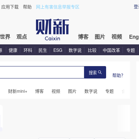
登
应用下载
帮助
网上有害信息举报专区
世界
观点
博客
图片
视频
Eng
源
健康
环科
民生
ESG
数字说
比较
中国改革
专题
搜索
帮助？
闻
财新mini+
博客
视频
图片
数字说
专题
会议