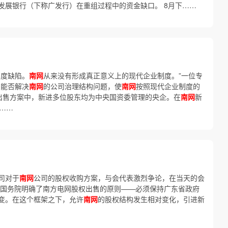
发展银行（下称广发行）在重组过程中的资金缺口。 8月下……
制度缺陷。
南网
从来没有形成真正意义上的现代企业制度。”一位专
门能否解决
南网
的公司治理结构问题，使
南网
按照现代企业制度的
权出售方案中，新进多位股东均为中央国资委管理的央企。在
南网
新
……
司对于
南网
公司的股权收购方案，与会代表激烈争论，在当天的会
，国务院明确了南方电网股权出售的原则——必须保持广东省政府
变。在这个框架之下，允许
南网
的股权结构发生相对变化，引进新