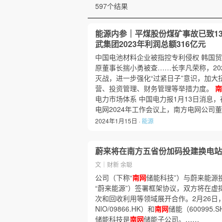
597个结果
能源内参｜平煤股份煤矿事故已致13
武集团2023年利润总额316亿元
中国电池材料企业被指控专利侵权 韩国
原董事长揣小勇被查……长李凡荣称，20
灭战，进一步强化“过紧日子”意识，加大
营、投资管理、财务管理等举措力度。
南
电力市场体系 中国电力报1月13日消息，
电网2024年工作会议上，南方电网公司
2024年1月15日 ·
能源
蔚来将在南方五省份加码投建换电站
文｜财新 余聪
公司（下称“
南网
储能科技”）与蔚来能源
“蔚来能源”）签署框架协议，双方将在虚
次和回收利用等领域展开合作。2月26日，
NIO/09866.HK）和
南网
储能（600995
储能科技是
南网
储能子公司。……