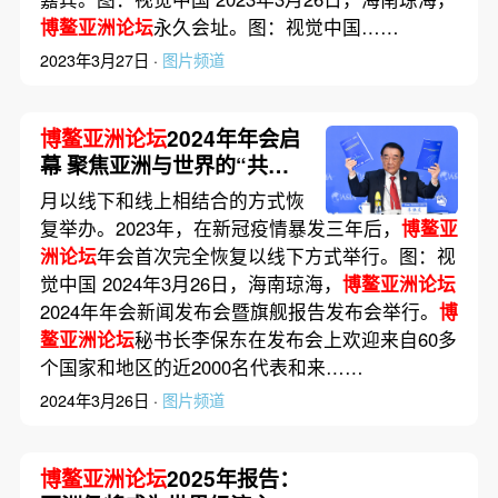
博鳌亚洲论坛
永久会址。图：视觉中国……
2023年3月27日 ·
图片频道
博鳌亚洲论坛
2024年年会启
幕 聚焦亚洲与世界的“共同
挑战”
月以线下和线上相结合的方式恢
复举办。2023年，在新冠疫情暴发三年后，
博鳌亚
洲论坛
年会首次完全恢复以线下方式举行。图：视
觉中国 2024年3月26日，海南琼海，
博鳌亚洲论坛
2024年年会新闻发布会暨旗舰报告发布会举行。
博
鳌亚洲论坛
秘书长李保东在发布会上欢迎来自60多
个国家和地区的近2000名代表和来……
2024年3月26日 ·
图片频道
博鳌亚洲论坛
2025年报告：