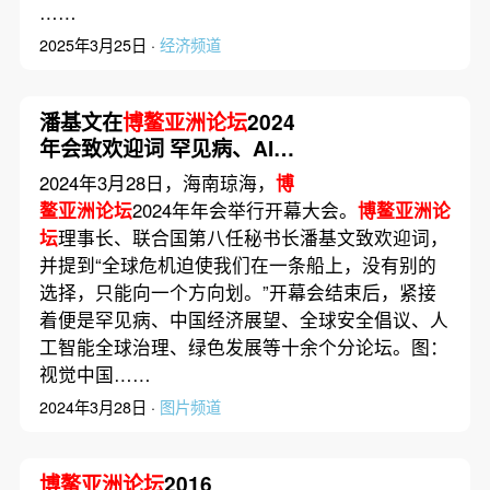
……
2025年3月25日 ·
经济频道
潘基文在
博鳌亚洲论坛
2024
年会致欢迎词 罕见病、AI、
中国经济等多个话题受关注
2024年3月28日，海南琼海，
博
鳌亚洲论坛
2024年年会举行开幕大会。
博鳌亚洲论
坛
理事长、联合国第八任秘书长潘基文致欢迎词，
并提到“全球危机迫使我们在一条船上，没有别的
选择，只能向一个方向划。”开幕会结束后，紧接
着便是罕见病、中国经济展望、全球安全倡议、人
工智能全球治理、绿色发展等十余个分论坛。图：
视觉中国……
2024年3月28日 ·
图片频道
博鳌亚洲论坛
2016