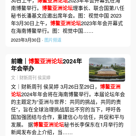
30日上午，
博鳌亚洲论坛
2023年年会开幕式在海
南博鳌举行。
博鳌亚洲论坛
理事长、联合国第八任
秘书长潘基文应邀出席年会。图：视觉中国 2023
年3月30日上午，
博鳌亚洲论坛
2023年年会开幕式
在海南博鳌举行。图：视觉中国……
2023年3月30日 ·
图片频道
前瞻｜
博鳌亚洲论坛
2024年
年会举办
文｜财新周刊 侯吴婷
文｜财新周刊 侯吴婷 3月26日至29日，
博鳌亚洲
论坛
2024年年会将在海南博鳌举行。本届论坛年会
的主题定为“亚洲与世界：共同的挑战，共同的责
任”，旨在全球治理挑战层出不穷的当下，呼吁各
国加强团结与合作，重建信心与信任，共促和平与
发展。 据
博鳌亚洲论坛
秘书长李保东在1月举行的
新闻发布会上介绍，当……