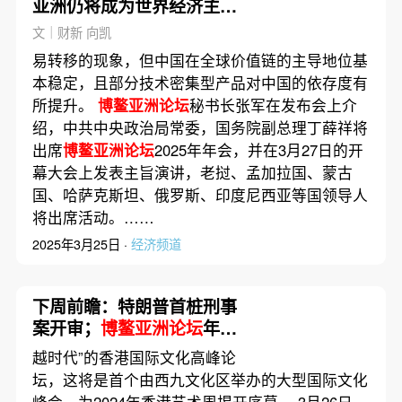
亚洲仍将成为世界经济主要
引擎
文｜财新 向凯
易转移的现象，但中国在全球价值链的主导地位基
本稳定，且部分技术密集型产品对中国的依存度有
所提升。
博鳌亚洲论坛
秘书长张军在发布会上介
绍，中共中央政治局常委，国务院副总理丁薛祥将
出席
博鳌亚洲论坛
2025年年会，并在3月27日的开
幕大会上发表主旨演讲，老挝、孟加拉国、蒙古
国、哈萨克斯坦、俄罗斯、印度尼西亚等国领导人
将出席活动。……
2025年3月25日 ·
经济频道
下周前瞻：特朗普首桩刑事
案开审；
博鳌亚洲论坛
年会
举办
越时代”的香港国际文化高峰论
坛，这将是首个由西九文化区举办的大型国际文化
峰会，为2024年香港艺术周揭开序幕。 3月26日