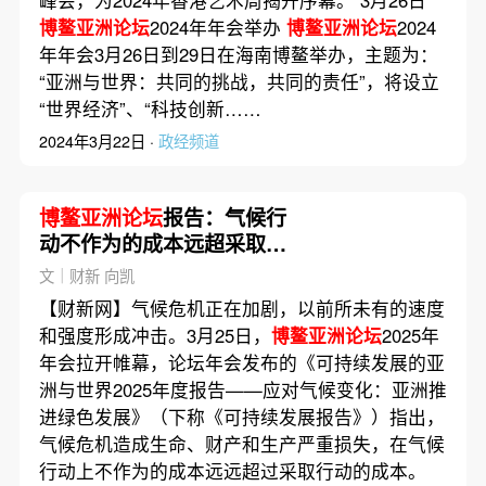
博鳌亚洲论坛
2024年年会举办
博鳌亚洲论坛
2024
年年会3月26日到29日在海南博鳌举办，主题为：
“亚洲与世界：共同的挑战，共同的责任”，将设立
“世界经济”、“科技创新……
2024年3月22日 ·
政经频道
博鳌亚洲论坛
报告：气候行
动不作为的成本远超采取行
动
文｜财新 向凯
【财新网】气候危机正在加剧，以前所未有的速度
和强度形成冲击。3月25日，
博鳌亚洲论坛
2025年
年会拉开帷幕，论坛年会发布的《可持续发展的亚
洲与世界2025年度报告——应对气候变化：亚洲推
进绿色发展》（下称《可持续发展报告》）指出，
气候危机造成生命、财产和生产严重损失，在气候
行动上不作为的成本远远超过采取行动的成本。