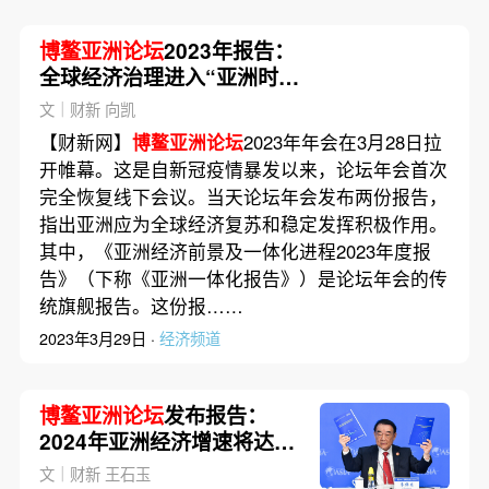
博鳌亚洲论坛
2023年报告：
全球经济治理进入“亚洲时
刻”
文｜财新 向凯
【财新网】
博鳌亚洲论坛
2023年年会在3月28日拉
开帷幕。这是自新冠疫情暴发以来，论坛年会首次
完全恢复线下会议。当天论坛年会发布两份报告，
指出亚洲应为全球经济复苏和稳定发挥积极作用。
其中，《亚洲经济前景及一体化进程2023年度报
告》（下称《亚洲一体化报告》）是论坛年会的传
统旗舰报告。这份报……
2023年3月29日 ·
经济频道
博鳌亚洲论坛
发布报告：
2024年亚洲经济增速将达
4.5%
文｜财新 王石玉