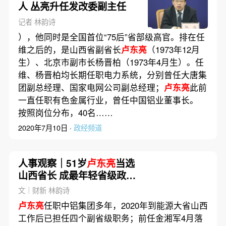
人 丛亮升任发改委副主任
记者 林韵诗
），他同时是全国首位“75后”省部级高官。排在任
维之后的，是山西省副省长
卢东亮
（1973年12月
生）、北京市副市长杨晋柏（1973年4月生）。任
维、杨晋柏均长期任职电力系统，分别曾任大唐集
团副总经理、国家电网公司副总经理；
卢东亮
此前
一直任职有色金属行业，曾任中国铝业董事长。
按照岗位分布，40名……
2020年7月10日 ·
政经频道
人事观察｜51岁
卢东亮
当选
山西省长 成最年轻省级政府
一把手
文｜财新 林韵诗
卢东亮
任职中铝集团多年，2020年到能源大省山西
工作后已担任四个副省级职务；前任金湘军4月落