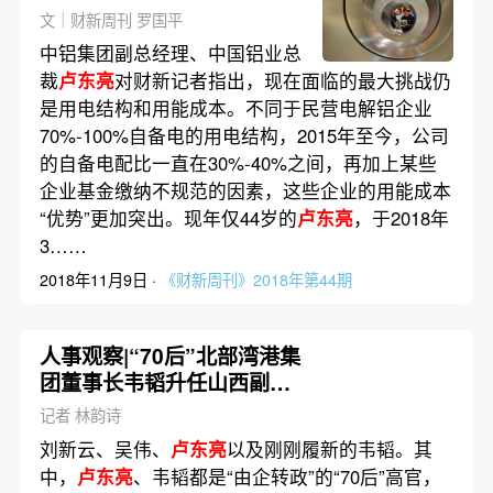
文｜财新周刊 罗国平
中铝集团副总经理、中国铝业总
裁
卢东亮
对财新记者指出，现在面临的最大挑战仍
是用电结构和用能成本。不同于民营电解铝企业
70%-100%自备电的用电结构，2015年至今，公司
的自备电配比一直在30%-40%之间，再加上某些
企业基金缴纳不规范的因素，这些企业的用能成本
“优势”更加突出。现年仅44岁的
卢东亮
，于2018年
3……
2018年11月9日 ·
《财新周刊》2018年第44期
人事观察|“70后”北部湾港集
团董事长韦韬升任山西副省
长
记者 林韵诗
刘新云、吴伟、
卢东亮
以及刚刚履新的韦韬。其
中，
卢东亮
、韦韬都是“由企转政”的“70后”高官，