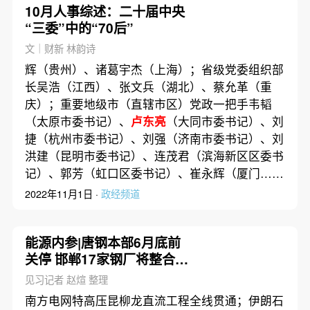
10月人事综述：二十届中央
“三委”中的“70后”
文｜财新 林韵诗
辉（贵州）、诸葛宇杰（上海）；省级党委组织部
长吴浩（江西）、张文兵（湖北）、蔡允革（重
庆）；重要地级市（直辖市区）党政一把手韦韬
（太原市委书记）、
卢东亮
（大同市委书记）、刘
捷（杭州市委书记）、刘强（济南市委书记）、刘
洪建（昆明市委书记）、连茂君（滨海新区区委书
记）、郭芳（虹口区委书记）、崔永辉（厦门……
2022年11月1日 ·
政经频道
能源内参|唐钢本部6月底前
关停 邯郸17家钢厂将整合为
8家；一季度煤炭行业利润同
见习记者 赵煊 整理
比下降三成
南方电网特高压昆柳龙直流工程全线贯通；伊朗石