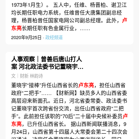
1973年1月生）。 五人中，任维、杨晋柏、谢卫江
均长期任职电力系统，任维曾任大唐集团副总经
理，杨晋柏曾任国家电网公司副总经理。此外，
卢
东亮
长期任职有色金属行业，……
2020年9月25日 ·
政经频道
人事观察｜曾善后唐山打人
案 河北政法委书记董晓宇交
流山西
文｜财新 林韵诗
董晓宇“接棒”升任山西省长的
卢东亮
，担任山西省
政府“二把手”…… 【财新网】缺员多人的山西省委
高层迎来新面孔。近日，河北省委常委、政法委书
记董晓宇首次跨省份交流，出任山西省政府“二把
手”。此前担任该职的“70后”二十届中央候补委员
卢
东亮
，已升任山西省长。 据山西新闻联播消息，9
月24日，山西省第十四届人大常委会第二十四次会