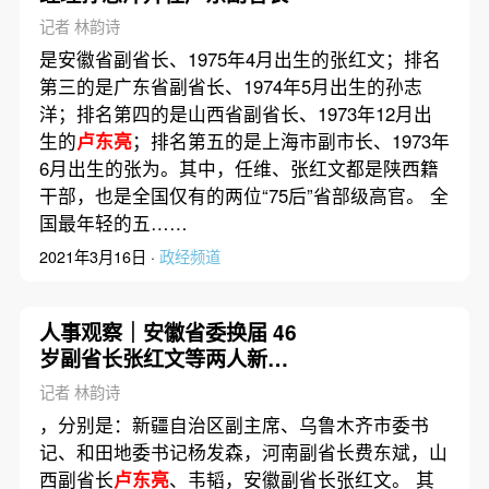
记者 林韵诗
是安徽省副省长、1975年4月出生的张红文；排名
第三的是广东省副省长、1974年5月出生的孙志
洋；排名第四的是山西省副省长、1973年12月出
生的
卢东亮
；排名第五的是上海市副市长、1973年
6月出生的张为。其中，任维、张红文都是陕西籍
干部，也是全国仅有的两位“75后”省部级高官。 全
国最年轻的五……
2021年3月16日 ·
政经频道
人事观察｜安徽省委换届 46
岁副省长张红文等两人新晋
常委
记者 林韵诗
，分别是：新疆自治区副主席、乌鲁木齐市委书
记、和田地委书记杨发森，河南副省长费东斌，山
西副省长
卢东亮
、韦韬，安徽副省长张红文。 其