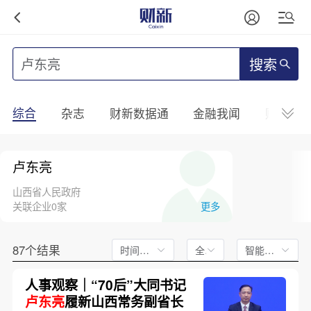
搜索
综合
杂志
财新数据通
金融我闻
财新mini
卢东亮
山西省人民政府
关联企业0家
更多
87个结果
时间不限
全文
智能排序
人事观察｜“70后”大同书记
卢东亮
履新山西常务副省长