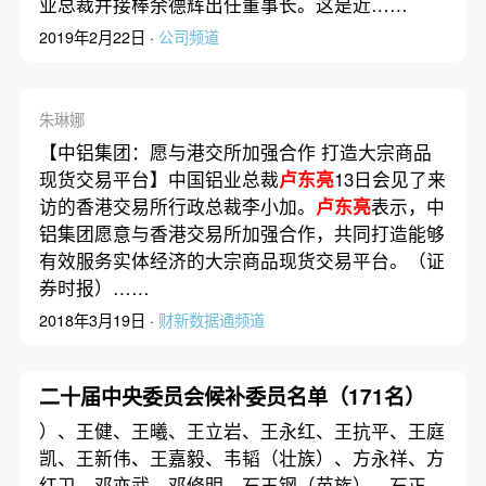
业总裁并接棒余德辉出任董事长。这是近……
2019年2月22日 ·
公司频道
朱琳娜
【中铝集团：愿与港交所加强合作 打造大宗商品
现货交易平台】中国铝业总裁
卢东亮
13日会见了来
访的香港交易所行政总裁李小加。
卢东亮
表示，中
铝集团愿意与香港交易所加强合作，共同打造能够
有效服务实体经济的大宗商品现货交易平台。（证
券时报）……
2018年3月19日 ·
财新数据通频道
二十届中央委员会候补委员名单（171名）
）、王健、王曦、王立岩、王永红、王抗平、王庭
凯、王新伟、王嘉毅、韦韬（壮族）、方永祥、方
红卫、邓亦武、邓修明、石玉钢（苗族）、石正