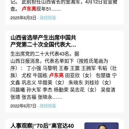
记。 此前担任山西省长的金湘军，4月12日官宣被
查。
卢东亮
现年51……
2025年6月3日 ·
政经频道
山西省选举产生出席中国共
产党第二十次全国代表大会
代表
生出席党的二十大代表43名。据
山西日报消息，代表名单如下（按姓氏笔画为
序）： 丁小强 马黎明 王春 王震 王拥军 韦韬（壮
族） 尤权 牛国栋
卢东亮
田亚欣（女） 包楚雄 宁
文鑫 巩志义 毕腊英（女） 朱晓东 刘桂珍（女）
闫晨曦 孙大军 李杰 杨勤荣 吴志花（女） 吴俊清
张靖 张吉福 张晓永……
2022年6月7日 ·
政经频道
人事观察|“70后”高官达40