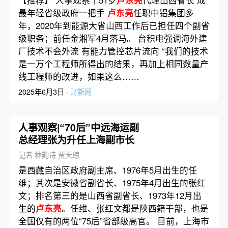
最年轻省级政府一把手
卢东亮
任职中铝集团多
年，2020年到能源大省山西工作后已担任四个副省
级职务；前任金湘军4月落马。 台积电强调海外建
厂技术不会外流 有能力管控芯片流向 “我们的技术
是一万个工程师所得出的结果，再加上相同数量产
线工程师的改进，如果这么……
2025年6月3日 ·
财新网
人事观察|“70后”中远海运副
总经理张为升任上海副市长
记者 林韵诗 贾天琼
是西藏自治区政府副主席、1976年5月出生的任
维；其次是安徽省副省长、1975年4月出生的张红
文；排名第三的是山西省副省长、1973年12月出
生的
卢东亮
。任维、张红文都是陕西籍干部，也是
全国仅有的两位“75后”省部级高官。 目前，上海市