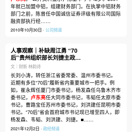
年就已加盟中铝，组建财务部门。在执掌中铝财务
部门之前，陈曾任中国诚信证券评级有限公司国际
融资部执行经……
2010年10月30日 ·
公司频道
人事观察｜补缺周江勇 “70
后”贵州组织部长刘捷主政杭
州
文｜财新 林韵诗
长刘小涛，转任浙江省委常委、温州市委书记。
近期有多位“70后”履新省内重要城市一把手。例
如，崔永辉任厦门市委书记，杨发森任乌鲁木齐市
委书记，
卢东亮
任大同市委书记，韦韬任太原市委
书记，曹路宝任苏州市委书记，刘洪建任昆明市委
书记。“70后”省会首府城市书记现已增至四人，即
杨发森、韦韬、刘洪建、刘捷。■……
2021年12月2日 ·
政经频道