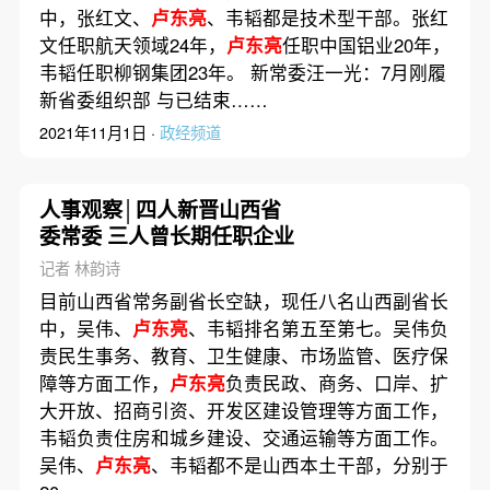
中，张红文、
卢东亮
、韦韬都是技术型干部。张红
文任职航天领域24年，
卢东亮
任职中国铝业20年，
韦韬任职柳钢集团23年。 新常委汪一光：7月刚履
新省委组织部 与已结束……
2021年11月1日 ·
政经频道
人事观察│四人新晋山西省
委常委 三人曾长期任职企业
记者 林韵诗
目前山西省常务副省长空缺，现任八名山西副省长
中，吴伟、
卢东亮
、韦韬排名第五至第七。吴伟负
责民生事务、教育、卫生健康、市场监管、医疗保
障等方面工作，
卢东亮
负责民政、商务、口岸、扩
大开放、招商引资、开发区建设管理等方面工作，
韦韬负责住房和城乡建设、交通运输等方面工作。
吴伟、
卢东亮
、韦韬都不是山西本土干部，分别于