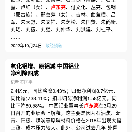
露、卢红（女）、
卢东亮
、付文化、丛亮、包钢
（蒙古族）、邢善萍（女）、吉林、曲莹璞、吕
军、朱天舒、朱文祥、朱芝松、朱国贤、朱鹤新、
刘珺、刘捷、刘强、刘仲华、刘洪建、刘桂平、
……
2022年10月24日 ·
政经频道
氧化铝增、原铝减 中国铝业
净利降四成
记者 罗国平
2.4亿元，同比略降0.43%；归母净利润8.7亿元，
同比减少38.41%；扣非归母净利润1.58亿元，同
比下降80.58%。 中国铝业董事长
卢东亮
在3月29
日召开的业绩会上解释，这主要是因为石油焦、沥
青、阳极、煤炭等原辅材料价格在2018年出现大幅
上涨，成本压力较大。此外，公司过去几年“处僵