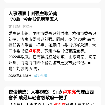
人事观察｜刘强主政济南
“70后”省会书记增至五人
文｜财新 林韵诗
委书记韦韬、昆明市委书记刘洪建、杭州市委书记
刘捷、济南市委书记刘强。同时，多位“70后”高官
担任省内重镇一把手，如厦门市委书记崔永辉、大
同市委书记
卢东亮
、苏州市委书记曹路宝等。
2022年以来，已有黑龙江哈尔滨、山东济南、河南
郑州、海南海口四个省会城市更换市委书记。■
附：刘强简历 男，……
2022年3月28日 ·
政经频道
夜读精选：人事观察｜51岁
卢东亮
代理山西
省长 成最年轻省级政府一把手
【推荐】 人事观察｜51岁
卢东亮
代理山西省长 成