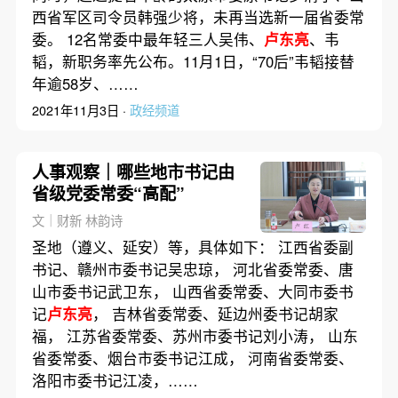
西省军区司令员韩强少将，未再当选新一届省委常
委。 12名常委中最年轻三人吴伟、
卢东亮
、韦
韬，新职务率先公布。11月1日，“70后”韦韬接替
年逾58岁、……
2021年11月3日 ·
政经频道
人事观察｜哪些地市书记由
省级党委常委“高配”
文｜财新 林韵诗
圣地（遵义、延安）等，具体如下： 江西省委副
书记、赣州市委书记吴忠琼， 河北省委常委、唐
山市委书记武卫东， 山西省委常委、大同市委书
记
卢东亮
， 吉林省委常委、延边州委书记胡家
福， 江苏省委常委、苏州市委书记刘小涛， 山东
省委常委、烟台市委书记江成， 河南省委常委、
洛阳市委书记江凌，……