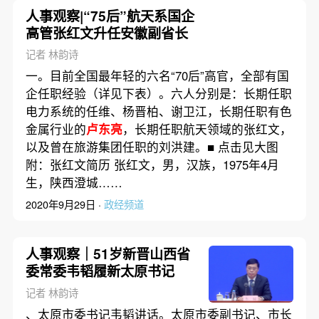
人事观察|“75后”航天系国企
高管张红文升任安徽副省长
记者 林韵诗
一。目前全国最年轻的六名“70后”高官，全部有国
企任职经验（详见下表）。六人分别是：长期任职
电力系统的任维、杨晋柏、谢卫江，长期任职有色
金属行业的
卢东亮
，长期任职航天领域的张红文，
以及曾在旅游集团任职的刘洪建。■ 点击见大图
附：张红文简历 张红文，男，汉族，1975年4月
生，陕西澄城……
2020年9月29日 ·
政经频道
人事观察｜51岁新晋山西省
委常委韦韬履新太原书记
记者 林韵诗
、太原市委书记韦韬讲话。太原市委副书记、市长