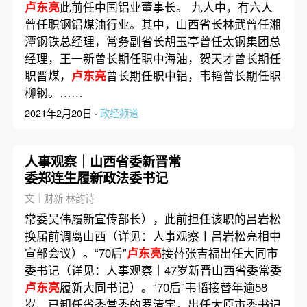
卢东亮
此前任中国铝业董事长。 九人中，有六人
曾任职钢铝煤油行业。其中，山西省长林武曾任湘
潭钢铁总经理，常务副省长胡玉亭曾任太钢集团总
经理，王一新曾长期任职中海油，贺天才曾长期任
职晋煤，
卢东亮
曾长期任职中铝，韦韬曾长期任职
柳钢。……
2021年2月20日 ·
政经频道
人事观察｜山西省委新晋常
委郑连生履新政法委书记
文｜财新 林韵诗
常委吴伟履新宣传部长），此前担任该职的吕岩松
换届前调离山西（详见：人事观察丨吕岩松亮相中
宣部会议）。“70后”
卢东亮
接替张吉福出任大同市
委书记（详见：人事观察｜47岁新晋山西省委常委
卢东亮
履新大同书记）。“70后”韦韬接替年逾58
岁、已卸任省委常委的罗清宇，出任太原市委书记