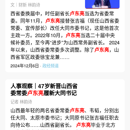
文｜财新 林韵诗
西省委换届中，时任副省长
卢东亮
当选为省委常
委。同年11月，
卢东亮
接替张吉福（现任山西省委
常委、宣传部长）改任大同市委书记，这是他首次
主政一方。2022年10月，
卢东亮
当选二十届中央
候补委员，至今再“进步”为山西常务副省长。 2024
年以来，山西省委常委多次调整。除了
卢东亮
，山
西省军区政委徐宝龙兼……
2024年12月6日 ·
政经频道
人事观察｜47岁新晋山西省
委常委
卢东亮
履新大同书记
记者 林韵诗
山西最年轻的两名省委常委
卢东亮
、韦韬，分别出
任大同、太原市委书记；大同原书记张吉福任职去
向待公布……山西省副省长。
卢东亮
毕业于北方