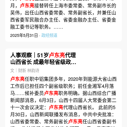
月，
卢东亮
接替转任上海市委常委、常务副市长的
吴伟，出任山西省委常委、常务副省长，并兼任山
西省委军民融合办主任、省委金融办主任、省委金
融工委书记等职务。……
2025年5月31日 ·
政经频道
人事观察｜51岁
卢东亮
代理
山西省长 成最年轻省级政府
一把手
文｜财新 林韵诗
卢东亮
任职中铝集团多年，2020年到能源大省山西
工作后已担任四个副省级职务；前任金湘军4月落
马……候补委员
卢东亮
职务明确。据山西综合广播
新闻部消息，6月3日，山西十四届人大常委会第二
十一次会议决定：
卢东亮
代理山西省长。 此前的5
月30日，山西新闻联播发布消息，中共中央批准：
山西省委常委、常务副省长
卢东亮
任山西省委副书