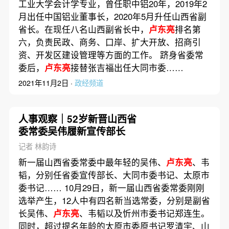
工业大学会计学专业，曾任职中铝20年，2019年2
月出任中国铝业董事长，2020年5月升任山西省副
省长。在现任八名山西副省长中，
卢东亮
排名第
六，负责民政、商务、口岸、扩大开放、招商引
资、开发区建设管理等方面的工作。 跻身省委常
委后，
卢东亮
接替张吉福出任大同市委……
2021年11月2日 ·
政经频道
人事观察｜52岁新晋山西省
委常委吴伟履新宣传部长
记者 林韵诗
新一届山西省委常委中最年轻的吴伟、
卢东亮
、韦
韬，分别任省委宣传部长、大同市委书记、太原市
委书记…… 10月29日，新一届山西省委常委刚刚
选举产生，12人中有四名新当选常委，分别是副省
长吴伟、
卢东亮
、韦韬以及忻州市委书记郑连生。
同时，超过提名年龄的太原市委原书记罗清宇、山