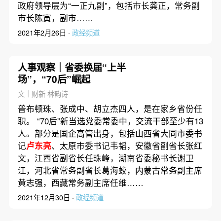
政府领导层为“一正九副”，包括市长龚正，常务副
市长陈寅，副市……
2021年2月26日 ·
政经频道
人事观察｜省委换届“上半
场”，“70后”崛起
文｜财新 林韵诗
普布顿珠、张成中、胡立杰四人，是在家乡省份任
职。 “70后”新当选党委常委中，交流干部至少有13
人。部分是国企高管出身，包括山西省大同市委书
记
卢东亮
、太原市委书记韦韬，安徽省副省长张红
文，江西省副省长任珠峰，湖南省委秘书长谢卫
江，河北省常务副省长葛海蛟，内蒙古常务副主席
黄志强，西藏常务副主席任维……
2021年12月30日 ·
政经频道