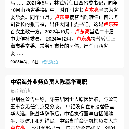
马…… 2021年5月，林武转任山西省委书记，同年
10月山西省委换届中，时任副省长
卢东亮
当选为省
委常委。同年11月，
卢东亮
接替当时转任山西常务
副省长的张吉福，出任大同市委书记，这是
卢东亮
首次主政一方。2022年10月，
卢东亮
当选二十届
中央候补委员。 2024年12月，
卢东亮
接替转任上
海市委常委、常务副市长的吴伟，出任山西省
委……
2025年6月16日 ·
政经频道
中铝海外业务负责人陈基华离职
记者 鲍有斌
中铝在公告中称，陈基华因个人原因辞职，与公司
董事会无任何意见分歧。 中铝没有宣布接替陈基
华人选。陈基华辞职后，中铝执行董事包括熊维
平、罗建川和刘祥民。中铝当前会计机构负责人为
卢东亮
。 公开资料显示，陈基华今年42岁。2001