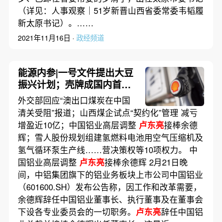
（详见：人事观察｜51岁新晋山西省委常委韦韬履
新太原书记）。……
2021年11月16日 ·
政经频道
能源内参|一号文件提出大豆
振兴计划；壳牌成国内首家
具成品油批发资质外商独资
外交部回应“澳出口煤炭在中国
企业
清关受阻”报道；山西煤企试点“契约化”管理 减亏
增盈近10亿；中国铝业高层调整
卢东亮
接棒余德
辉；雪人股份规划组建氢燃料电池用空气压缩机及
氢气循环泵生产线……营决策权等10项权力。 中
国铝业高层调整
卢东亮
接棒余德辉 2月21日晚
间，中铝集团旗下的铝业务板块上市公司中国铝业
（601600.SH）发布公告称，因工作和改革需要，
余德辉辞任中国铝业董事长、执行董事及在董事会
下设各专业委员会的一切职务。
卢东亮
辞任中国铝