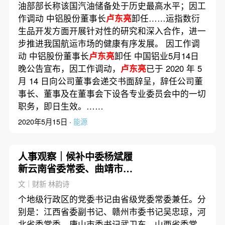
油部部长称该国汽油储备处于历史最高水平；因工
作调动 中铝股份董事长
卢东亮
卸任……运指数衍
生品开发方面开展针对性的研究和深入合作，进一
步推进我国航运市场的健康有序发展。 因工作调
动 中铝股份董事长
卢东亮
卸任 中国铝业5月14日
晚公告宣布，因工作调动，
卢东亮
已于 2020 年 5
月 14 日向公司董事会递交书面辞呈，辞任公司董
事长、董事及在董事会下设各专业委员会中的一切
职务，即日生效。……
2020年5月15日 ·
能源
人事观察｜候补中委杨斌履
新云南省委常委、曲靖市委
书记
文｜财新 林韵诗
个地级行政区的党委书记由省级党委常委兼任。分
别是：江西省委副书记、赣州市委书记吴忠琼，河
北省委常委、唐山市委书记武卫东，山西省委常