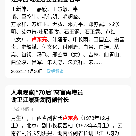
王新伟、王嘉毅、王慧敏、韦
韬、巨乾生、毛伟明、毛超峰、
方永祥、方红卫、尹弘、邓力平、邓亦武、邓修
明、艾尔肯·吐尼亚孜、石玉钢、石正露、卢红
（女）、
卢东亮
、叶建春、申长雨、田国立、由喜
贵、史耀斌、付文化、付刚峰、白吕、白涛、丛
亮、包钢、冯飞、邢善萍（女）、吉林、曲青山、
曲莹璞、吕军、朱天舒、朱文祥、朱……
2022年11月30日 ·
政经频道
人事观察|“70后”高官再增员
谢卫江履新湖南副省长
记者 林韵诗
月生），山西省副省长
卢东亮
（1973年12月
生），北京市副市长杨晋柏（1973年4月生），云
南省副省长刘洪建、湖南省副省长谢卫江（均为