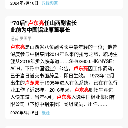
2024年7月16日 ·
政经频道
“70后”
卢东亮
任山西副省长
此前为中国铝业原董事长
记者 罗国平
卢东亮
是山西省八位副省长中最年轻的一位；他曾
深度参与中铝集团2014年以来的扭亏之旅，职场生
涯从2016年步入快车道……SH/02600.HK/NYSE：
ACH，下称中国铝业）公告，
卢东亮
因工作调动，
已于当日递交书面辞呈，即日生效。 1973年12月
出生的
卢东亮
于1995年进入有色系统，已在有色行
业工作了近25年。2016年起，
卢东亮
职场生涯进
入快车道。当年4月，
卢东亮
入选中国铝业集团有
限公司（下称中铝集团）党组成员，出任……
2020年5月15日 ·
能源