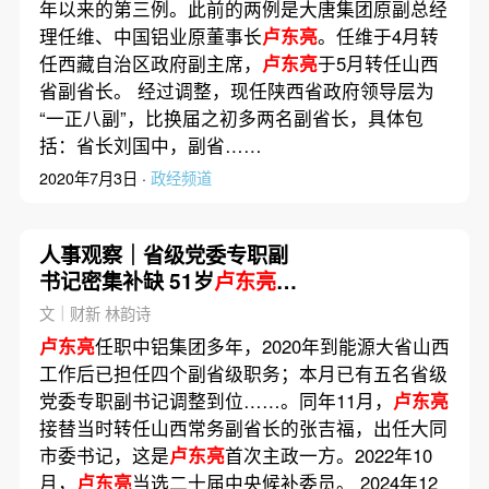
年以来的第三例。此前的两例是大唐集团原副总经
理任维、中国铝业原董事长
卢东亮
。任维于4月转
任西藏自治区政府副主席，
卢东亮
于5月转任山西
省副省长。 经过调整，现任陕西省政府领导层为
“一正八副”，比换届之初多两名副省长，具体包
括：省长刘国中，副省……
2020年7月3日 ·
政经频道
人事观察｜省级党委专职副
书记密集补缺 51岁
卢东亮
山
西再履新
文｜财新 林韵诗
卢东亮
任职中铝集团多年，2020年到能源大省山西
工作后已担任四个副省级职务；本月已有五名省级
党委专职副书记调整到位……。同年11月，
卢东亮
接替当时转任山西常务副省长的张吉福，出任大同
市委书记，这是
卢东亮
首次主政一方。2022年10
月，
卢东亮
当选二十届中央候补委员。 2024年12