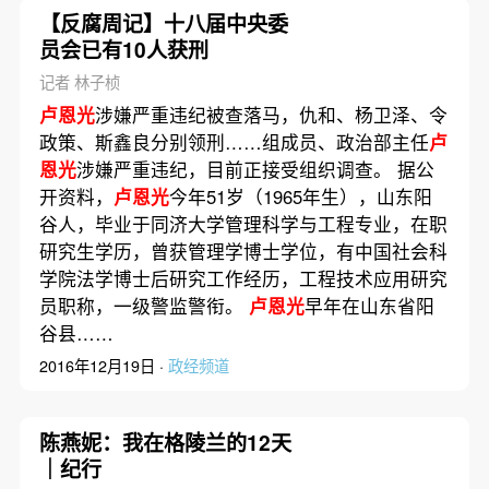
【反腐周记】十八届中央委
员会已有10人获刑
记者 林子桢
卢恩光
涉嫌严重违纪被查落马，仇和、杨卫泽、令
政策、斯鑫良分别领刑……组成员、政治部主任
卢
恩光
涉嫌严重违纪，目前正接受组织调查。 据公
开资料，
卢恩光
今年51岁（1965年生），山东阳
谷人，毕业于同济大学管理科学与工程专业，在职
研究生学历，曾获管理学博士学位，有中国社会科
学院法学博士后研究工作经历，工程技术应用研究
员职称，一级警监警衔。
卢恩光
早年在山东省阳
谷县……
2016年12月19日 ·
政经频道
陈燕妮：我在格陵兰的12天
｜纪行