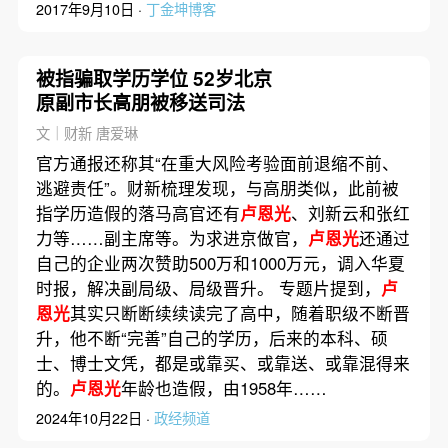
2017年9月10日 ·
丁金坤博客
被指骗取学历学位 52岁北京
原副市长高朋被移送司法
文｜财新 唐爱琳
官方通报还称其“在重大风险考验面前退缩不前、
逃避责任”。财新梳理发现，与高朋类似，此前被
指学历造假的落马高官还有
卢恩光
、刘新云和张红
力等……副主席等。为求进京做官，
卢恩光
还通过
自己的企业两次赞助500万和1000万元，调入华夏
时报，解决副局级、局级晋升。 专题片提到，
卢
恩光
其实只断断续续读完了高中，随着职级不断晋
升，他不断“完善”自己的学历，后来的本科、硕
士、博士文凭，都是或靠买、或靠送、或靠混得来
的。
卢恩光
年龄也造假，由1958年……
2024年10月22日 ·
政经频道