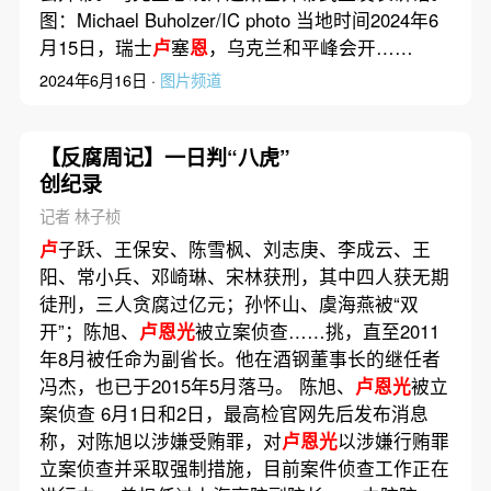
图：Michael Buholzer/IC photo 当地时间2024年6
月15日，瑞士
卢
塞
恩
，乌克兰和平峰会开……
2024年6月16日 ·
图片频道
【反腐周记】一日判“八虎”
创纪录
记者 林子桢
卢
子跃、王保安、陈雪枫、刘志庚、李成云、王
阳、常小兵、邓崎琳、宋林获刑，其中四人获无期
徒刑，三人贪腐过亿元；孙怀山、虞海燕被“双
开”；陈旭、
卢恩光
被立案侦查……挑，直至2011
年8月被任命为副省长。他在酒钢董事长的继任者
冯杰，也已于2015年5月落马。 陈旭、
卢恩光
被立
案侦查 6月1日和2日，最高检官网先后发布消息
称，对陈旭以涉嫌受贿罪，对
卢恩光
以涉嫌行贿罪
立案侦查并采取强制措施，目前案件侦查工作正在