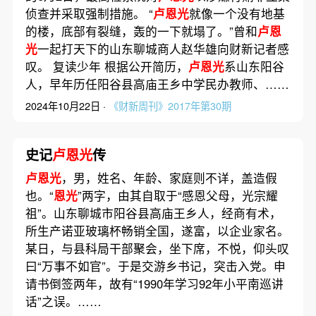
侦查并采取强制措施。 “
卢恩光
就像一个没有地基
的楼，底部有裂缝，轰的一下就塌了。”曾和
卢恩
光
一起打天下的山东聊城商人赵华雄向财新记者感
叹。 复读少年 根据公开简历，
卢恩光
系山东阳谷
人，早年历任阳谷县高庙王乡中学民办教师、……
2024年10月22日 ·
《财新周刊》2017年第30期
史记
卢恩光
传
卢恩光
，男，姓名、年龄、家庭则不详，盖造假
也。“
恩光
”两字，由其自取于“感恩父母，光宗耀
祖”。山东聊城市阳谷县高庙王乡人，经商有术，
所生产诺亚玻璃杯畅销全国，遂富，以企业家名。
某日，与县科局干部聚会，坐下席，不悦，仰头叹
曰“万事不如官”。于是交游乡书记，突击入党。申
请书倒签两年，故有“1990年学习92年小平南巡讲
话”之误。……