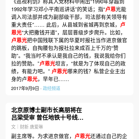
《巡视利剑》称其入党材料中闹出“1990年穿越到
1992年学习邓小平南巡讲话”的笑话；指“
卢恩
光能
调入司法部并成为副部级干部，司法部有关领导有
重大责任”…… 此后，从县城到省城再到京城，
卢
恩光
“大把撒钱开道”，层层晋级步步爬升。比如，
卢恩光
把中国残联下属的华夏时报社当作进京做官
的跳板，自掏腰包为报社拉来成百上千万的“赞
助”。“我当时不承认是我自己的钱，我说我给你们
拉的赞助。”
卢恩光
坦言，“就是为了体现自己的政
绩，有能力吧。”
卢恩光
哪来的钱？私营企业主出
身的卢
恩光
，早年已……
2017年9月9日 ·
政经频道
北京原博士副市长高朋将在
吕梁受审 曾任地铁十号线投
资公司一把手
文｜财新 唐爱琳
副主席等。为求进京做官，
卢恩光
还通过自己的企