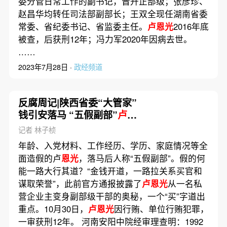
委分管日常工作的副书记，晋升正部级；张彦珍、
赵昌华均转任司法部副部长；王双全现任湖南省委
常委、省纪委书记、省监委主任。
卢恩光
2016年底
被查，后获刑12年；冯力军2020年因病去世。
……
2023年7月28日 ·
政经频道
反腐周记|陕西省委“大管家”
钱引安落马 “五假副部”
卢恩
光
获刑12年
记者 林子桢
年龄、入党材料、工作经历、学历、家庭情况等全
面造假的卢
恩光
，落马后人称“五假副部”。假的何
能一路大行其道？“金钱开道，一路拉关系买官和
谋取荣誉”，此前官方通报披露了
卢恩光
从一名私
营企业主变身副部级干部的奥秘，一个“买”字道出
重点。10月30日，
卢恩光
因行贿、单位行贿犯罪，
一审获刑12年。 河南安阳中院经审理查明：1992