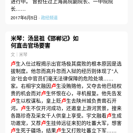
进行中。 曾担任过上海高院副院长、一中院院
长……
2017年6月5日 ·
政经频道
米琴：汤显祖《邯郸记》如
何直击官场要害
文｜米琴
卢
生入仕过程揭示出官场极其腐败的根本原因是选
拔制度。他忽而高升忽而入狱的经历则体现了“人
治”社会中官员们毫无法律保障的危险处境……
家。右相宇文融因
卢
生没贿赂他，又夺去他巴结权
贵的机会而对
卢
生怀恨在心，寻机报复。他先告发
卢
生以权谋私，皇上贬
卢
生去陕州城负责凿石开
河。
卢
生不仅开河成功，还邀皇上游河赏景，搜来
各路珍奇及采女千人供皇上享受。宇文融看
卢
生成
功邀宠，又荐
卢
生挂帅远征来犯的吐蕃大军，想害
卢
生死于疆场，结果
卢
生又打败吐蕃立下军……