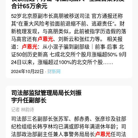
合计65万余元
52岁北京原副市长高朋被移送司法 官方通报还称
其“在重大风险考验面前退缩不前、逃避责任”。财
新梳理发现，与高朋类似，此前被指学历造假的落
马高官还有
卢恩光
、刘新云和张红力等。 相关报
道：
卢恩光
：从小混子骗到副部级｜前事·后事 北
证50创历史新高 七成北交所个股月涨幅超50% 9月
24日以来，涨幅超过100%的北交所个股……
2024年10月22日 ·
财新网
司法部监狱管理局局长刘振
宇升任副部长
记者 林韵诗
司法部三名副部长张苏军、郝赤勇、张彦珍及驻部
纪检组组长韩亨林均已满或即将年满退休年龄；司
法部政治部副主任兼人事警务局局长
卢恩光
任司法