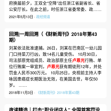
府换届前夕，王双全“空降”出任浙江省副省长、省
公安厅长。在此之前，时任浙江省委常委、政……
2021年5月13日 ·
政经频道
回溯|一周回溯（《财新周刊》2018年第43
期）
刘某依法批准逮捕。26日，刘某在巴南区一幼儿园
门口持菜刀行凶，致14名儿童受伤。 10月30日，
司法部原党组成员、政治部原主任
卢恩光
行贿、单
位行贿案一审宣判，
卢恩光
获有期徒刑12年，并处
罚金人民币300万元。 10月25日，央视前主持人李
咏因患癌症长期医治无效，在美国去世，年仅50
岁。 ……
2018年11月3日 ·
《财新周刊》2018年第43期
夜读精选｜打击“职业闭店人” 全国首案罚没