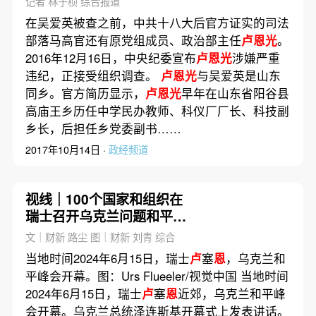
记者 林子桢 综合报道
在吴爱英被查之前，中共十八大后官方证实的司法
部落马高官还有原党组成员、政治部主任
卢恩光
。
2016年12月16日，中央纪委宣布
卢恩光
涉嫌严重
违纪，正接受组织调查。
卢恩光
与吴爱英是山东
同乡。官方简历显示，
卢恩光
早年在山东省阳谷县
高庙王乡历任中学民办教师、科仪厂厂长、科技副
乡长，后担任乡党委副书……
2017年10月14日 ·
政经频道
视线｜100个国家和组织在
瑞士召开乌克兰问题和平峰
会 俄罗斯隔空提案
文｜财新 路尘 图｜财新 刘青 综合
当地时间2024年6月15日，瑞士
卢
塞
恩
，乌克兰和
平峰会开幕。图：Urs Flueeler/视觉中国 当地时间
2024年6月15日，瑞士
卢
塞
恩
近郊，乌克兰和平峰
会开幕。乌克兰总统泽连斯基开幕式上发表讲话。