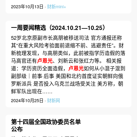
2023年10月13日 ·
财新mini+
一周要闻精选（2024.10.21—10.25）
52岁北京原副市长高朋被移送司法 官方通报还称
其“在重大风险考验面前退缩不前、逃避责任”。财
新梳理发现，与高朋类似，此前被指学历造假的落
马高官还有
卢恩光
、刘新云和张红力等。 相关报
道：学历资历全面造假，
卢恩光
如何从小混子混到
副部级｜前事·后事 美国和北约首度证实朝鲜向俄
罗斯派兵 是否投入乌克兰战场受关注 美方称，朝
鲜军队出现在……
2024年10月25日 ·
财新网
第十四届全国政协委员名单
公布