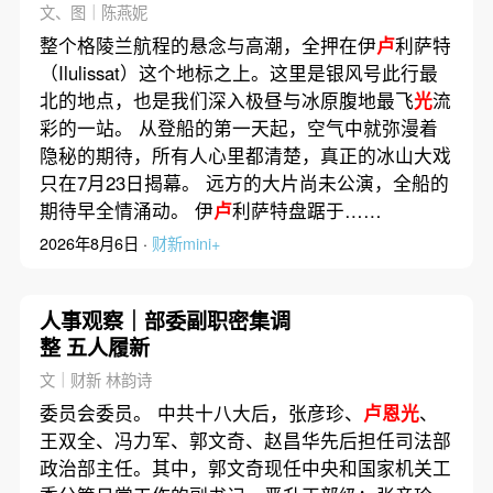
文、图｜陈燕妮
整个格陵兰航程的悬念与高潮，全押在伊
卢
利萨特
（Ilulissat）这个地标之上。这里是银风号此行最
北的地点，也是我们深入极昼与冰原腹地最飞
光
流
彩的一站。 从登船的第一天起，空气中就弥漫着
隐秘的期待，所有人心里都清楚，真正的冰山大戏
只在7月23日揭幕。 远方的大片尚未公演，全船的
期待早全情涌动。 伊
卢
利萨特盘踞于……
2026年8月6日 ·
财新mini+
人事观察｜部委副职密集调
整 五人履新
文｜财新 林韵诗
委员会委员。 中共十八大后，张彦珍、
卢恩光
、
王双全、冯力军、郭文奇、赵昌华先后担任司法部
政治部主任。其中，郭文奇现任中央和国家机关工