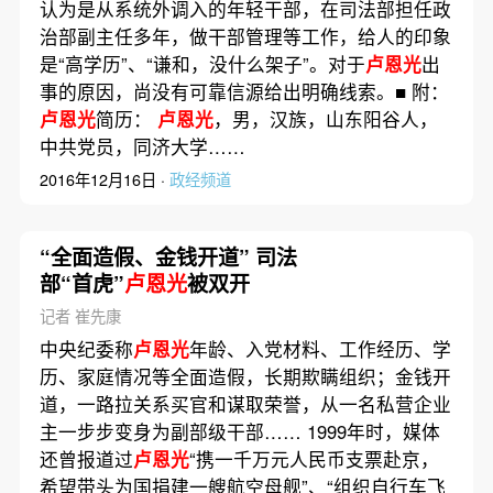
认为是从系统外调入的年轻干部，在司法部担任政
治部副主任多年，做干部管理等工作，给人的印象
是“高学历”、“谦和，没什么架子”。对于
卢恩光
出
事的原因，尚没有可靠信源给出明确线索。■ 附：
卢恩光
简历：
卢恩光
，男，汉族，山东阳谷人，
中共党员，同济大学……
2016年12月16日 ·
政经频道
“全面造假、金钱开道” 司法
部“首虎”
卢恩光
被双开
记者 崔先康
中央纪委称
卢恩光
年龄、入党材料、工作经历、学
历、家庭情况等全面造假，长期欺瞒组织；金钱开
道，一路拉关系买官和谋取荣誉，从一名私营企业
主一步步变身为副部级干部…… 1999年时，媒体
还曾报道过
卢恩光
“携一千万元人民币支票赴京，
希望带头为国捐建一艘航空母舰”、“组织自行车飞