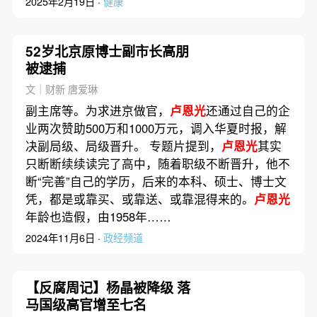
2025年2月19日 ·
健康
52岁北京原博士副市长高朋
被逮捕
文｜财新 唐爱琳
副主席等。为求进京做官，
卢恩光
还通过自己的企
业两次赞助500万和1000万元，调入华夏时报，解
决副局级、局级晋升。 专题片提到，
卢恩光
其实
只断断续续读完了高中，随着职级不断晋升，他不
断“完善”自己的学历，后来的本科、硕士、博士文
凭，都是或靠买、或靠送、或靠混得来的。
卢恩光
年龄也造假，由1958年……
2024年11月6日 ·
政经频道
【反腐周记】杨晶被降级 落
马国级高官增至七名