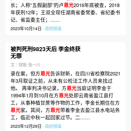
长；人称“五假副部”的卢
恩光
2016年底被查，2018
年获刑12年；王双全现任湖南省委常委、省纪委书
记、省监委主任；……
2023年10月14日 ·
政经频道
被判死刑9823天后 李金终获
无罪
文｜财新 张一川
录在案，但方
恩光
告诉财新，在四川省检察院2021
年3月取证之前，从未有公检法工作人员来找过
他。 再审判决书记录，方
恩光
当庭证明李金于
1994年1月到10月在方
恩光
处即云南省盈江县打
工，从事种植甘蔗等作物的工作，李金长期住在方
恩光
家。其间，方
恩光
带着李金去盈江县水电站务
工，临近中秋一起回家过节。二……
2023年12月29日 ·
政经频道