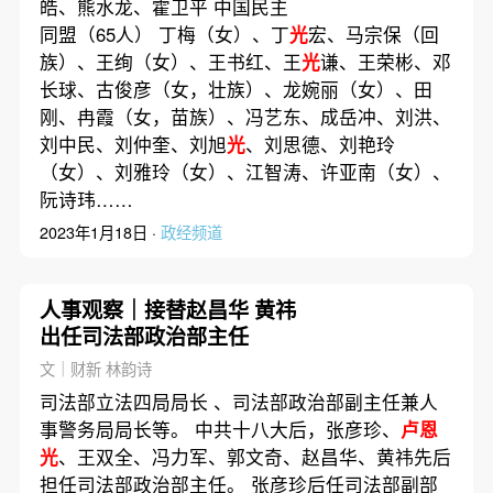
皓、熊水龙、霍卫平 中国民主
同盟（65人） 丁梅（女）、丁
光
宏、马宗保（回
族）、王绚（女）、王书红、王
光
谦、王荣彬、邓
长球、古俊彦（女，壮族）、龙婉丽（女）、田
刚、冉霞（女，苗族）、冯艺东、成岳冲、刘洪、
刘中民、刘仲奎、刘旭
光
、刘思德、刘艳玲
（女）、刘雅玲（女）、江智涛、许亚南（女）、
阮诗玮……
2023年1月18日 ·
政经频道
人事观察｜接替赵昌华 黄祎
出任司法部政治部主任
文｜财新 林韵诗
司法部立法四局局长 、司法部政治部副主任兼人
事警务局局长等。 中共十八大后，张彦珍、
卢恩
光
、王双全、冯力军、郭文奇、赵昌华、黄祎先后
担任司法部政治部主任。 张彦珍后任司法部副部