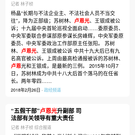
记者 林子桢
杨晶“长期与不法企业主、不法社会人员不当交
往”，降为正部级；苏树林、
卢恩光
、王银成被公
诉；十九届中央首轮巡视全面启动……委原委员、
中央军委联合参谋部原参谋长房峰辉，中央军委原
委员、中央军委政治工作部原主任张阳。 苏树
林、
卢恩光
、王银成被公诉 中共十九大后已有九
名高官被公诉。上周由最高检通报被诉的苏树林、
卢恩
光和王银成，是最新的三例。 2015年10月7
日，苏树林成为中共十八大后首个落马的在任省
长。两年零四……
2018年2月26日 ·
政经频道
“五假干部”
卢恩光
升副部 司
法部有关领导有重大责任
记者 林子桢 综合报道