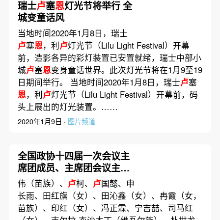
瑞士
卢
塞
恩
灯光节将举行 全
城变童话风
当地时间2020年1月8日，瑞士
卢
塞
恩
，利
卢
灯光节（Lilu Light Festival）开幕
前，造影各异的彩灯装置已安置就绪，瑞士中部小
城
卢
塞
恩
变身童话世界。此次灯光节将在1月9至19
日期间举行。 当地时间2020年1月8日，瑞士
卢
塞
恩
，利
卢
灯光节（Lilu Light Festival）开幕前，码
头上展出的灯光装置。……
2020年1月9日 ·
图片频道
全国政协十四届一次会议主
席团成员、主席团会议主持
人和秘书长名单
伟（苗族）、
卢
柯、
卢
国懿、申
长雨、田红旗（女）、田沁鑫（女）、冉霞（女，
苗族）、印红（女）、冯正霖、宁吉喆、司马红