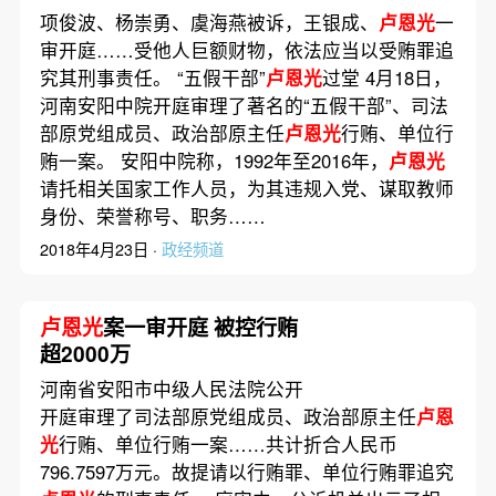
项俊波、杨崇勇、虞海燕被诉，王银成、
卢恩光
一
审开庭……受他人巨额财物，依法应当以受贿罪追
究其刑事责任。 “五假干部”
卢恩光
过堂 4月18日，
河南安阳中院开庭审理了著名的“五假干部”、司法
部原党组成员、政治部原主任
卢恩光
行贿、单位行
贿一案。 安阳中院称，1992年至2016年，
卢恩光
请托相关国家工作人员，为其违规入党、谋取教师
身份、荣誉称号、职务……
2018年4月23日 ·
政经频道
卢恩光
案一审开庭 被控行贿
超2000万
河南省安阳市中级人民法院公开
开庭审理了司法部原党组成员、政治部原主任
卢恩
光
行贿、单位行贿一案……共计折合人民币
796.7597万元。故提请以行贿罪、单位行贿罪追究