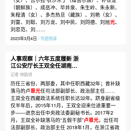
（女）、吉尔拉·衣沙木丁（维吾尔族）、朴世龙
（朝鲜族）、成岳冲、毕井泉、朱生岭、朱永新、
朱程清（女）、多杰热旦（藏族）、刘艳（女）、
刘雷、刘聪、刘万龙、刘中民、刘同德、刘旭
光
、
刘忠范、刘……
2023年3月4日 ·
专题频道
人事观察｜六年五度履新 浙
江公安厅长王双全任湖南纪
委书记
记者 林韵诗
历任三省份、两部委，其中任职西藏32年；曾补缺
落马的卢
恩光
任司法部副部长、政治部主任……
王双全在西藏政法系统任职长达32年。跻身副省级
仅半年后，2015年11月，王双全迎来仕途重要一
步——进京出任中央政法委副秘书长。2017年2
月，王双全补缺落马的“五假干部”
卢恩光
，出任司
法部副部长、政治部主任 2018年1月，在浙江省政