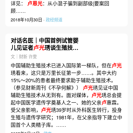
详见：
卢恩光
：从小混子骗到副部级|要案回
顾……
2018年10月30日 ·
政经频道
对话名医｜中国首例试管婴
儿见证者
卢光
琇谈生殖技术
发展前景
文｜财新 许雯
中国辅助生殖技术已进入国际第一梯队，但在
卢光
琇看来，这只是万里长征第一步……。其中大约
15%～20%的患者最终要求助于辅助生殖技术。
（参见财新周刊《不孕何解》）
卢光
琇见证中国
辅助生殖技术从无到有。面对媒体，
卢光
琇总会提
起中国医学遗传学奠基人之一、她的父亲
卢
惠霖。
受父亲影响，
卢光
琇39岁时从外科医生转行，投身
生殖与遗传学研究；1981年，在父亲指导下建立中
国首个人类精子库。……