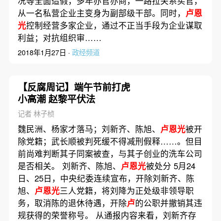
况等全面造假，多年亦官亦商，一路拉关系买官，
从一名私营企业主变身为副部级干部。同时，
卢恩
光
控制经营多家企业，通过不正当手段为企业谋取
利益；对抗组织审……
2018年1月27日 ·
政经频道
【反腐周记】端午节前打虎
小高潮 赵黎平伏法
记者 林子桢
魏民洲、杨家才落马；刘新齐、陈旭、
卢恩光
被开
除党籍；武长顺被判死缓不得减刑假释……。但目
前尚难判断其子同案被查，与其子创业的洗车公司
是否相关。 刘新齐、陈旭、
卢恩光
被处分 5月24
日、25日，中央纪委连续宣布，开除刘新齐、陈
旭、
卢恩光
三人党籍，将刘降为正处级非领导职
务，取消陈的退休待遇，开除
卢
的公职并撤销其违
规获得的荣誉称号。 从通报内容来看，刘新齐存