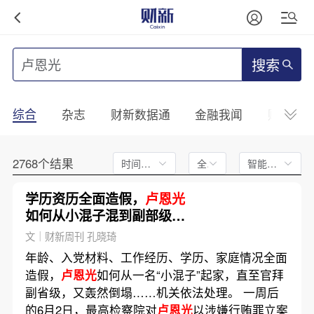
搜索
综合
杂志
财新数据通
金融我闻
财新mini
2768个结果
时间不限
全文
智能排序
学历资历全面造假，
卢恩光
如何从小混子混到副部级｜
前事·后事
文｜财新周刊 孔晓琦
年龄、入党材料、工作经历、学历、家庭情况全面
造假，
卢恩光
如何从一名“小混子”起家，直至官拜
副省级，又轰然倒塌……机关依法处理。 一周后
的6月2日，最高检察院对
卢恩光
以涉嫌行贿罪立案