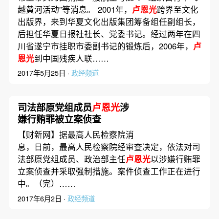
越黄河活动”等消息。 2001年，
卢恩光
跨界至文化
出版界，来到华夏文化出版集团筹备组任副组长，
后担任华夏日报社社长、党委书记。经过两年在四
川省遂宁市挂职市委副书记的锻炼后，2006年，
卢
恩光
到中国残疾人联……
2017年5月25日 ·
政经频道
司法部原党组成员
卢恩光
涉
嫌行贿罪被立案侦查
【财新网】据最高人民检察院消
息，日前，最高人民检察院经审查决定，依法对司
法部原党组成员、政治部主任
卢恩光
以涉嫌行贿罪
立案侦查并采取强制措施。案件侦查工作正在进行
中。（完）……
2017年6月2日 ·
政经频道