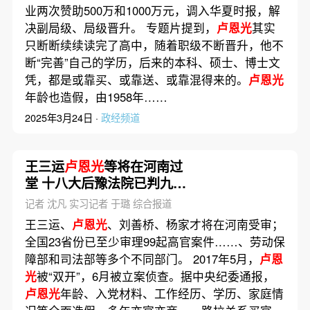
业两次赞助500万和1000万元，调入华夏时报，解
决副局级、局级晋升。 专题片提到，
卢恩光
其实
只断断续续读完了高中，随着职级不断晋升，他不
断“完善”自己的学历，后来的本科、硕士、博士文
凭，都是或靠买、或靠送、或靠混得来的。
卢恩光
年龄也造假，由1958年……
2025年3月24日 ·
政经频道
王三运
卢恩光
等将在河南过
堂 十八大后豫法院已判九
“虎”
记者 沈凡 实习记者 于璐 综合报道
王三运、
卢恩光
、刘善桥、杨家才将在河南受审；
全国23省份已至少审理99起高官案件……、劳动保
障部和司法部等多个不同部门。 2017年5月，
卢恩
光
被“双开”，6月被立案侦查。据中央纪委通报，
卢恩光
年龄、入党材料、工作经历、学历、家庭情