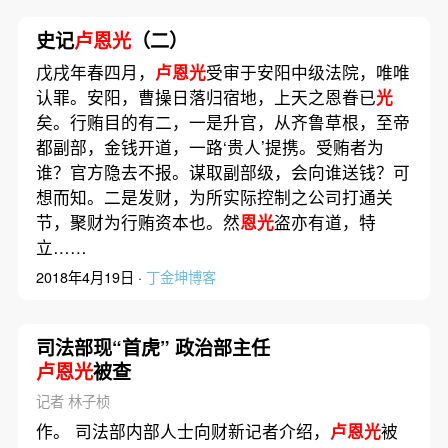
史记
卢恩光
（二）
戊戌年春四月，
卢恩光
受审于安阳中级法院，唯唯
认罪。安阳，曹操日落归宿地，上天之恩眷已
光
矣。行贿目的有二，一是升官，从齐鲁草根，至帝
都副部，金钱开道，一路‘贵人’提携。受贿者为
谁？官方隐去不报。谋取副部级，会向谁送钱？可
想而知。二是发财，为所实际控制之公司打通关
节，聚财为行贿资本也。然
恩光
盗亦有道，特
立……
2018年4月19日 ·
丁金坤博客
司法部现“首虎” 政治部主任
卢恩光
被查
记者 林子桢
作。 司法部内部人士向财新记者介绍，
卢恩光
被