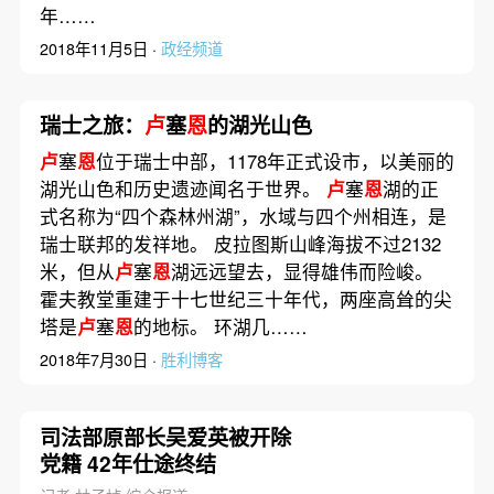
年……
2018年11月5日 ·
政经频道
瑞士之旅：
卢
塞
恩
的湖光山色
卢
塞
恩
位于瑞士中部，1178年正式设市，以美丽的
湖光山色和历史遗迹闻名于世界。
卢
塞
恩
湖的正
式名称为“四个森林州湖”，水域与四个州相连，是
瑞士联邦的发祥地。 皮拉图斯山峰海拔不过2132
米，但从
卢
塞
恩
湖远远望去，显得雄伟而险峻。
霍夫教堂重建于十七世纪三十年代，两座高耸的尖
塔是
卢
塞
恩
的地标。 环湖几……
2018年7月30日 ·
胜利博客
司法部原部长吴爱英被开除
党籍 42年仕途终结