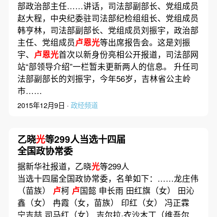
部政治部主任……讲话，司法部副部长、党组成员
赵大程，中央纪委驻司法部纪检组组长、党组成员
韩亨林，司法部副部长、党组成员刘振宇，政治部
主任、党组成员
卢恩光
等出席报告会。这是刘振
宇、
卢恩光
首次以新身份亮相公开报道，司法部网
站“部领导介绍”一栏暂未更新两人的信息。 升任司
法部副部长的刘振宇，今年56岁，吉林省公主岭
市……
2015年12月9日 ·
政经频道
乙晓
光
等299人当选十四届
全国政协常委
据新华社报道，乙晓
光
等299人
当选十四届全国政协常委，名单如下：……龙庄伟
（苗族）
卢
柯
卢
国懿 申长雨 田红旗（女） 田沁
鑫（女） 冉霞（女，苗族） 印红（女） 冯正霖
宁吉喆 司马红（女） 吉尔拉·衣沙木丁（维吾尔