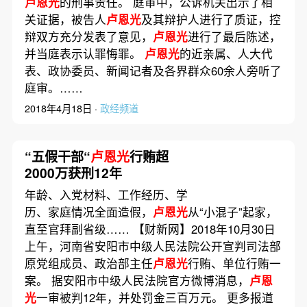
卢恩光
的刑事责任。 庭审中，公诉机关出示了相
关证据，被告人
卢恩光
及其辩护人进行了质证，控
辩双方充分发表了意见，
卢恩光
进行了最后陈述，
并当庭表示认罪悔罪。
卢恩光
的近亲属、人大代
表、政协委员、新闻记者及各界群众60余人旁听了
庭审。……
2018年4月18日 ·
政经频道
“五假干部“
卢恩光
行贿超
2000万获刑12年
年龄、入党材料、工作经历、学
历、家庭情况全面造假，
卢恩光
从“小混子”起家，
直至官拜副省级…… 【财新网】2018年10月30日
上午，河南省安阳市中级人民法院公开宣判司法部
原党组成员、政治部主任
卢恩光
行贿、单位行贿一
案。 据安阳市中级人民法院官方微博消息，
卢恩
光
一审被判12年，并处罚金三百万元。 更多报道