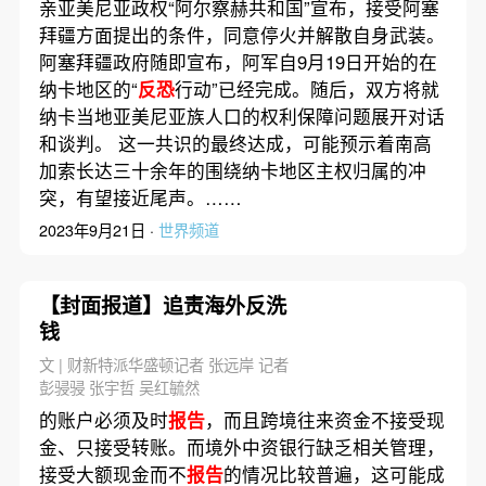
亲亚美尼亚政权“阿尔察赫共和国”宣布，接受阿塞
拜疆方面提出的条件，同意停火并解散自身武装。
阿塞拜疆政府随即宣布，阿军自9月19日开始的在
纳卡地区的“
反恐
行动”已经完成。随后，双方将就
纳卡当地亚美尼亚族人口的权利保障问题展开对话
和谈判。 这一共识的最终达成，可能预示着南高
加索长达三十余年的围绕纳卡地区主权归属的冲
突，有望接近尾声。……
2023年9月21日 ·
世界频道
【封面报道】追责海外反洗
钱
文 | 财新特派华盛顿记者 张远岸 记者
彭骎骎 张宇哲 吴红毓然
的账户必须及时
报告
，而且跨境往来资金不接受现
金、只接受转账。而境外中资银行缺乏相关管理，
接受大额现金而不
报告
的情况比较普遍，这可能成