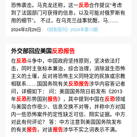
恐怖袭击。马克龙还称，这一
反恐
合作提议“考虑
到了法国部门可获得的信息，以及可能对俄罗斯有
用的细节”。 不过，在乌克兰战事犹酣、马……
2024年3月29日 ·
《财新周刊》2024年第13期
外交部回应美国
反恐报告
在
反恐
斗争中，中国政府坚持原则，坚决依法打
击，同时主张标本兼治，综合治理，消除滋生恐怖
主义的土壤，反对将恐怖主义同特定的民族或宗教
相联系……国国务院有关
反恐报告
涉华内容答记者
问，详细如下： 问：美国国务院日前发布《2013
年
反恐
形势国别
报告
》，其中提到中国在
反恐
领域
与美国合作很少、信息交换不对等，并称中方对国
内一些恐怖案件的定性缺乏可信、翔实证据。中方
对此有何评论？ 答：中方注意到美国国务院发布
的有关
报告
，对该
报告
涉华不实之词表示不满。