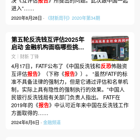
决《互评估
报告
》所提出的问题。此次跟中国一起
进入“……
2020年8月28日 ·
《财新周刊》2020年第34期
第五轮反洗钱互评估2025年
启动 金融机构面临哪些挑
战？
文｜财新 丁锋
4月17日，FATF公布了《中国反洗钱和
反恐
怖融资
互评估
报告
》（下称《
报告
》）。 “虽然FATF的标
准不具备法律的强制力，但是它通过评估和名单机
制，实际上具有隐性的强制执行的效果。”中国人
民银行反洗钱局有关部门负责人指出。 FATF在
2019年的《
报告
》中认可近年来中国在反洗钱工作
方面取得的……
2024年6月6日 ·
金融频道