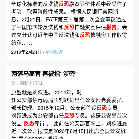
全球化标准的反洗钱
反恐
融资评价体系中经受住了
考验，取得阶段性成果。 根据人民银行官网消
息，2月21日，FATF第三十届第二次全会审议通过
了中国第四轮反洗钱和
反恐
怖融资互评估
报告
。会
议充分认可近年中国反洗钱和
反恐
怖融资工作取得
的积……
2019年2月24日 ·
金融频道
两落马高官 再被指“涉密”
文｜财新 冯华妹
原型就是刘跃进。 2014年，时
任公安部禁毒局局长刘跃进出任公安部党委委员、
部长助理。2015年12月，公安部首设
反恐
专员，
刘跃进成为公安部首任
反恐
专员。这是公安部首次
设立“
反恐
专员”。 此前在公安部官网上，刘跃进最
近一次公开报道是2020年6月15日出席全国公安机
关“昆仑2020”专项行动……