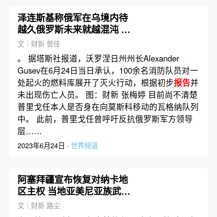
泽连斯基称俄军在乌境内待
越久俄罗斯未来就越混沌 普
里戈任拒绝投降
文｜财新 曾佳
。 据塔斯社报道，沃罗涅日州州长Alexander
Gusev在6月24日当日承认，100余名消防队员对一
处起火的燃料库展开了灭火行动，根据初步
报告
并
未出现伤亡人员。 图：财新 张梅婷 目前尚不清楚
普里戈任本人是否身在向莫斯科移动的瓦格纳队列
中。 此前，普里戈任曾呼吁反抗俄罗斯军方领导
层……
2023年6月24日 ·
世界频道
阿塞拜疆宣布恢复对纳卡地
区主权 当地亚美尼亚族武装
同意缴械投降
文｜财新 路尘