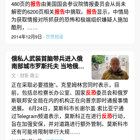
480页的
报告
由美国国会参议院情报委员会从尚未
解密的6200页相关
报告
中摘取。
报告
显示，中情局
为获取情报对所抓获的恐怖和极端组织嫌疑人施加
酷刑，……
2014年12月9日 ·
世界频道
俄私人武装首脑带兵进入俄
南部城市罗斯托夫 当地俄军
未与其交火
文｜财新 路尘
正在采取必要措施”。克里姆林宫同时表示，目
前，包括总检察长办公室、国家
反恐
委员会和俄罗
斯联邦安全局在内的机构正在向普京即时通报事情
进展。 6月24日，莫斯科市长谢尔盖·索比亚宁通
过Telegram频道表示，莫斯科正在进行
反恐
行动，
旨在加强安保，并对道路进行额外管制。莫斯科市
还有可能将限制举行大规……