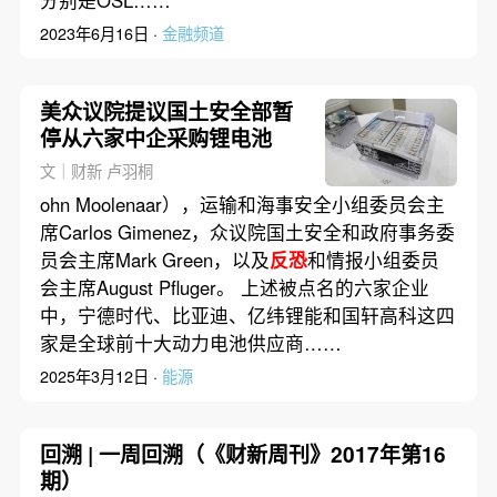
分别是OSL……
2023年6月16日 ·
金融频道
美众议院提议国土安全部暂
停从六家中企采购锂电池
文｜财新 卢羽桐
ohn Moolenaar），运输和海事安全小组委员会主
席Carlos Gimenez，众议院国土安全和政府事务委
员会主席Mark Green，以及
反恐
和情报小组委员
会主席August Pfluger。 上述被点名的六家企业
中，宁德时代、比亚迪、亿纬锂能和国轩高科这四
家是全球前十大动力电池供应商……
2025年3月12日 ·
能源
回溯 | 一周回溯（《财新周刊》2017年第16
期）