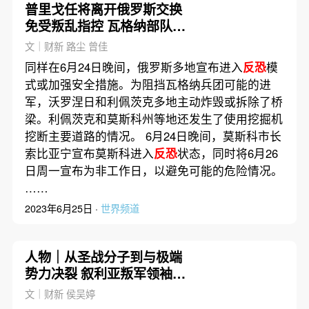
普里戈任将离开俄罗斯交换
免受叛乱指控 瓦格纳部队撤
出罗斯托夫
文｜财新 路尘 曾佳
同样在6月24日晚间，俄罗斯多地宣布进入
反恐
模
式或加强安全措施。为阻挡瓦格纳兵团可能的进
军，沃罗涅日和利佩茨克多地主动炸毁或拆除了桥
梁。利佩茨克和莫斯科州等地还发生了使用挖掘机
挖断主要道路的情况。 6月24日晚间，莫斯科市长
索比亚宁宣布莫斯科进入
反恐
状态，同时将6月26
日周一宣布为非工作日，以避免可能的危险情况。
……
2023年6月25日 ·
世界频道
人物｜从圣战分子到与极端
势力决裂 叙利亚叛军领袖朱
拉尼是何人
文｜财新 侯吴婷