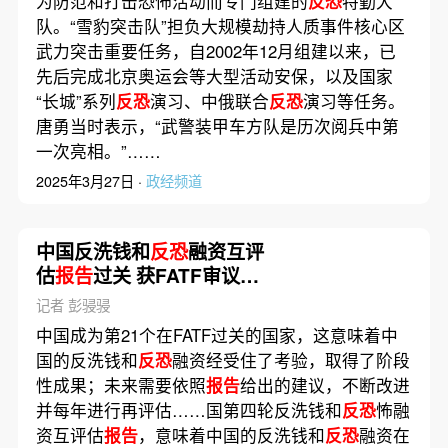
为防范和打击恐怖活动而专门组建的
反恐
特勤大
队。“雪豹突击队”担负大规模劫持人质事件核心区
武力突击重要任务，自2002年12月组建以来，已
先后完成北京奥运会等大型活动安保，以及国家
“长城”系列
反恐
演习、中俄联合
反恐
演习等任务。
唐勇当时表示，“武警装甲车方队是历次阅兵中第
一次亮相。”……
2025年3月27日 ·
政经频道
中国反洗钱和
反恐
融资互评
估
报告
过关 获FATF审议通
过（更新）
记者 彭骎骎
中国成为第21个在FATF过关的国家，这意味着中
国的反洗钱和
反恐
融资经受住了考验，取得了阶段
性成果；未来需要依照
报告
给出的建议，不断改进
并每年进行再评估……国第四轮反洗钱和
反恐
怖融
资互评估
报告
，意味着中国的反洗钱和
反恐
融资在