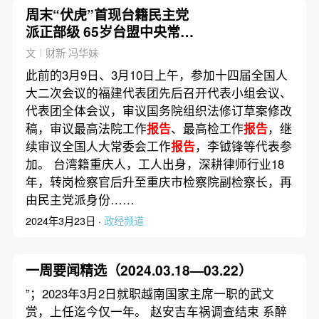
周末“伏虎”首现台籍民主党
派正部级 65岁台盟中央常务
副主席李钺锋被查
文︱财新 冯华妹
此前的3月9日、3月10日上午，参加十四届全国人
大二次会议的福建代表团先后召开代表小组会议、
代表团全体会议，审议国务院组织法修订草案修改
稿，审议最高法院工作
报告
、最高检工作
报告
，继
续审议全国人大常委会工作
报告
，李钺锋等代表参
加。 台湾籍重庆人，工人出身，深耕律师行业18
年，转岗检察官后升至重庆市检察院副检察长，再
由民主党派身份……
2024年3月23日 ·
政经频道
一周要闻精选（2024.03.18—03.22）
”；2023年3月2日就职越南国家主席一职的武文
赏，上任迄今仅一年。 赵安吉车祸调查结束 系醉