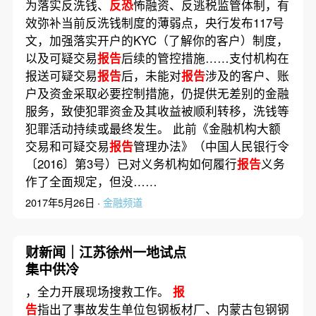
为落实反洗钱、
反恐
怖融资、反逃税监管体制，有
效弥补当前反洗钱制度的薄弱点，央行发布117号
文，加强落实开户的KYC（了解你的客户）制度，
以及可疑交易
报告
后续的管控措施……支付机构在
报送可疑交易
报告
后，未能对
报告
涉及的客户、账
户及资金采取必要控制措施，仍提供无差别的金融
服务，致使犯罪资金及其收益被顺利转移，洗钱等
犯罪活动持续或最终发生。 此前《金融机构大额
交易和可疑交易
报告
管理办法》（中国人民银行令
〔2016〕第3号）已对义务机构如何履行
报告
义务
作了全面规定，但没……
2017年5月26日 ·
金融频道
财新闻｜江苏徐州一地试点
集中供冷
，全力开展现场搜救工作。
报
告
指出了事故发生单位包钢板材厂、内蒙古包钢钢