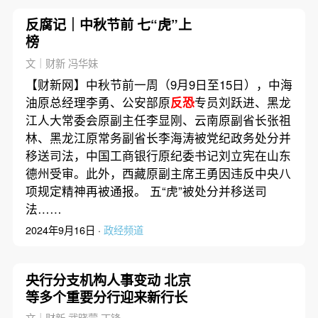
反腐记｜中秋节前 七“虎”上
榜
文｜财新 冯华妹
【财新网】中秋节前一周（9月9日至15日），中海
油原总经理李勇、公安部原
反恐
专员刘跃进、黑龙
江人大常委会原副主任李显刚、云南原副省长张祖
林、黑龙江原常务副省长李海涛被党纪政务处分并
移送司法，中国工商银行原纪委书记刘立宪在山东
德州受审。此外，西藏原副主席王勇因违反中央八
项规定精神再被通报。 五“虎”被处分并移送司
法……
2024年9月16日 ·
政经频道
央行分支机构人事变动 北京
等多个重要分行迎来新行长
文｜财新 武晓蒙 丁锋