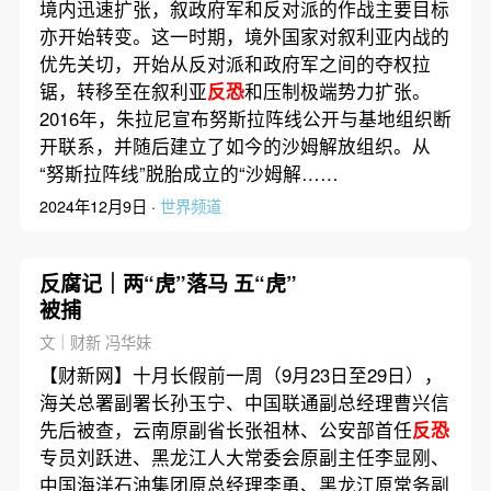
境内迅速扩张，叙政府军和反对派的作战主要目标
亦开始转变。这一时期，境外国家对叙利亚内战的
优先关切，开始从反对派和政府军之间的夺权拉
锯，转移至在叙利亚
反恐
和压制极端势力扩张。
2016年，朱拉尼宣布努斯拉阵线公开与基地组织断
开联系，并随后建立了如今的沙姆解放组织。从
“努斯拉阵线”脱胎成立的“沙姆解……
2024年12月9日 ·
世界频道
反腐记｜两“虎”落马 五“虎”
被捕
文｜财新 冯华妹
【财新网】十月长假前一周（9月23日至29日），
海关总署副署长孙玉宁、中国联通副总经理曹兴信
先后被查，云南原副省长张祖林、公安部首任
反恐
专员刘跃进、黑龙江人大常委会原副主任李显刚、
中国海洋石油集团原总经理李勇、黑龙江原常务副