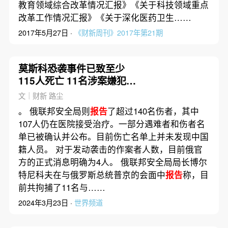
教育领域综合改革情况汇报》《关于科技领域重点
改革工作情况汇报》《关于深化医药卫生……
2017年5月27日 ·
《财新周刊》2017年第21期
莫斯科恐袭事件已致至少
115人死亡 11名涉案嫌犯被
捕包括全部4名袭击者
文｜财新 路尘
。 俄联邦安全局则
报告
了超过140名伤者，其中
107人仍在医院接受治疗。一部分遇难者和伤者名
单已被确认并公布。目前伤亡名单上并未发现中国
籍人员。 对于发动袭击的作案者人数，目前俄官
方的正式消息明确为4人。 俄联邦安全局局长博尔
特尼科夫在与俄罗斯总统普京的会面中
报告
称，目
前共拘捕了11名与……
2024年3月23日 ·
世界频道