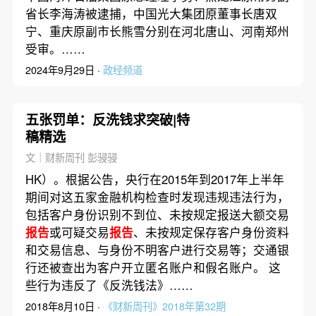
省长李海涛被逮捕，中国光大集团原董事长唐双
宁、重庆原副市长熊雪分别在河北唐山、河南郑州
受审。……
2024年9月29日 ·
政经频道
五张罚单：反洗钱求突破|特
稿精选
文｜财新周刊 彭骎骎
HK）。根据公告，央行在2015年到2017年上半年
期间对这五家金融机构检查时发现违规违法行为，
包括客户身份识别不到位、未按规定报送大额交易
报告
或可疑交易
报告
、未按规定保存客户身份资料
和交易信息、与身份不明客户进行交易等；交通银
行还被查出为客户开立匿名账户和假名账户。 这
些行为违反了《反洗钱法》……
2018年8月10日 ·
《财新周刊》2018年第32期