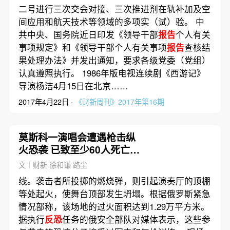
二号进行三次交会对接、三次推进剂在轨补加及空
间应用和航天技术等领域的多项实（试）验。 中
共中央、国务院近日印发《领导干部
报告
个人有关
事项规定》和《领导干部个人有关事项
报告
查核结
果处理办法》并发出通知，要求各级党委（党组）
认真遵照执行。 1986年版电视连续剧《西游记》
导演杨洁4月15日在北京……
2017年4月22日 ·
《财新周刊》2017年第16期
莫斯科一演唱会遭遇枪击纵
火恐袭 已致至少60人死亡逾
百人受伤
文｜财新 徐和谦 路尘
线。袭击者所投掷的燃烧弹，则引起演奏厅的顶棚
等处起火，使舞台顶部发生坍塌。根据俄罗斯紧急
情况部称，该场地的过火面积达到1.29万平方米。
据执行
反恐
任务的俄安全部队对媒体表示，这些参