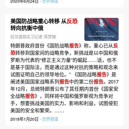
2023年6月24日 ·
世界频道
美国防战略重心转移 从
反恐
转向抗衡中俄
驻华盛顿实习记者 蒋梦婕
特朗普政府首份《国防战略
报告
》称，重心已从
反
恐
转移到国家间的战略竞争，新挑战是以中国和俄
罗斯为代表的“修正主义力量”的崛起……话，也不
是基于国际法，而是通过这种对抗的策略和观念来
试图证明自己的领导地位。” 《国防战略
报告
》是
阐述美国国家战略系列
报告
中的第二份
报告
。2017
年12月，总统特朗普公布了其任期内首份《国家安
全战略
报告
》，同样将中国和俄罗斯视为竞争对
手，想要挑战美国的实力、影响和利益，试图侵犯
美国的安全和繁荣。……
2018年1月20日 ·
世界频道