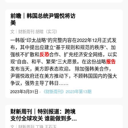
前瞻｜韩国总统尹锡悦将访
美
文｜财新周刊 胡暄（实习）
一韩版“印太战略”的完整内容在2022年12月正式发
布，其中提出应建立“基于规则和规范的秩序”、加
强核不扩散和
反恐
合作、扩充经济安全网络，以实
现“自由、和平、繁荣”三大愿景。在这份战略
报告
发布当天，美方即表态欢迎。 除加强韩美合作，
尹锡悦政府还在美方推动下，不顾韩国国内的强大
争议，强势主导了韩日……
2023年3月31日 ·
《财新周刊》2023年第13期
财新周刊｜特别报道：跨境
支付全球攻关 谁能做到多快
好省？
文｜财新周刊 丁锋 王石玉