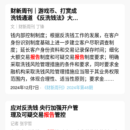
财新周刊｜游戏币、打赏成
洗钱通道 《反洗钱法》大修
应对挑战
文｜财新周刊 丁锋
钱内部控制制度；根据反洗钱工作的发展，在客户
身份识别制度基础上进一步建立客户尽职调查制
度；延长客户身份资料和交易记录保存时间；细化
大额交易
报告
制度和可疑交易
报告
制度要求；明确
采取洗钱风险管理措施的条件和要求，同时要求金
融机构采取洗钱风险管理措施应当限于其业务权限
范围内，体现合理性、适当性原则；要求金……
2024年12月7日 ·
《财新周刊》2024年第48期
应对反洗钱 央行加强开户管
理及可疑交易
报告
管控
记者 张宇哲