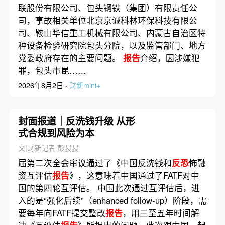
联股份有限公司、包头钢铁（集团）有限责任公
司，事故相关单位北京京诚科林环保科技有限公
司、鞍山华信重工机械有限公司、内蒙古自治区特
种设备检验研究院包头分院，以及监管部门、地方
党委政府存在的主要问题。
报告
介绍，因涉嫌犯
罪，包头市昆……
2026年8月2日 ·
财新mini+
封面报道｜反洗钱升级 从形
式合规到风险为本
文|财新记者 彭骎骎
届第二次全会审议通过了《中国反洗钱和
反恐
怖融
资互评估
报告
》，这意味着中国通过了FATF对中
国的第四轮互评估。 中国此次通过互评估后，进
入的是“强化后续”（enhanced follow-up）阶段，需
要每年向FATF提交整改
报告
，用三至五年时间解