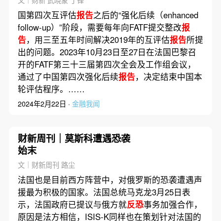
国第四次互评估
报告
之后的“强化后续（enhanced
follow-up）”阶段，需要每年向FATF提交整改
报
告
，用三至五年时间解决2019年的互评估
报告
所提
出的问题。2023年10月23日至27日在法国巴黎召
开的FATF第三十三届第四次全会及工作组会议，
通过了中国第四次强化后续
报告
，决定结束中国本
轮评估程序。……
2024年2月22日 ·
金融我闻
财新周刊｜莫斯科遭遇恐袭
始末
文｜财新周刊 路尘
法国也是目前西方阵营中，对俄罗斯的恐袭遭遇声
援最为积极的国家。法国总统马克龙3月25日表
示，法国政府已提议与俄方就
反恐
事务加强合作，
原因是法方相信，ISIS-K同样也在策划针对法国的