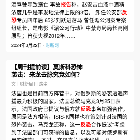
酒驾驶导致溺亡 事故
报告
称，赵安吉血液中酒精
浓度几乎是事发地法律上限的3倍。 卸任公安部
反
恐
专员四年后 65岁刘跃进落马 曾任湄公河案专案
组组长，是电影《湄公河行动》中禁毒局局长高刚
原型；曾获央视2012年……
2024年3月22日 ·
财新网
【周刊提前读】莫斯科恐怖
袭击：来龙去脉究竟如何？
文｜财新周刊 路尘
法国也是目前西方阵营中，对俄罗斯的恐袭遭遇声
援最为积极的国家。法国总统马克龙3月25日表
示，法国政府已提议与俄方就
反恐
事务加强合作，
原因是法方相信，ISIS-K同样也在策划针对法国的
恐怖袭击。马克龙还称，这一
反恐
合作提议“考虑
到了法国部门可获得的信息，以及可能对俄罗斯有
用的细节”。 不过，在乌克兰战事犹酣、马……