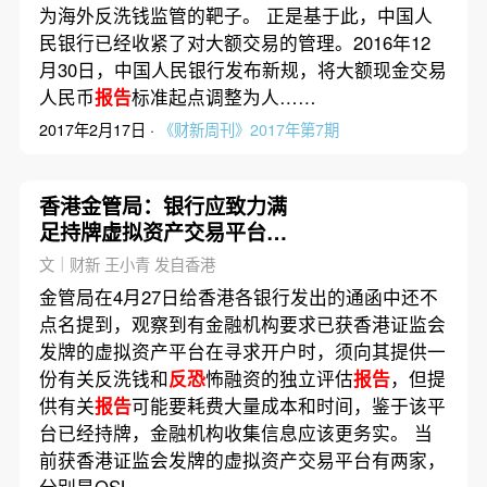
为海外反洗钱监管的靶子。 正是基于此，中国人
民银行已经收紧了对大额交易的管理。2016年12
月30日，中国人民银行发布新规，将大额现金交易
人民币
报告
标准起点调整为人……
2017年2月17日 ·
《财新周刊》2017年第7期
香港金管局：银行应致力满
足持牌虚拟资产交易平台合
法业务需求｜星港钱潮
文｜财新 王小青 发自香港
金管局在4月27日给香港各银行发出的通函中还不
点名提到，观察到有金融机构要求已获香港证监会
发牌的虚拟资产平台在寻求开户时，须向其提供一
份有关反洗钱和
反恐
怖融资的独立评估
报告
，但提
供有关
报告
可能要耗费大量成本和时间，鉴于该平
台已经持牌，金融机构收集信息应该更务实。 当
前获香港证监会发牌的虚拟资产交易平台有两家，