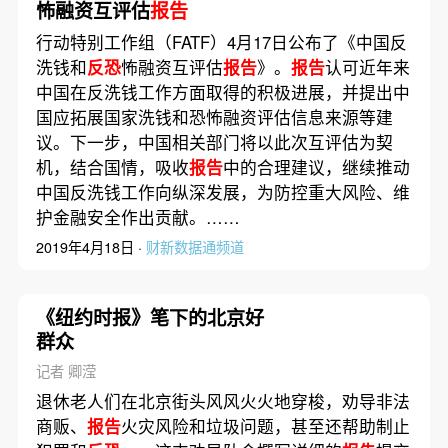
怖融资互评估
报告
行动特别工作组（FATF）4月17日公布了《中国反
洗钱和
反恐
怖融资互评估
报告
》。
报告
认可近年来
中国在反洗钱工作方面取得的积极进展，并提出中
国应拓展国家洗钱和恐怖融资评估信息来源等建
议。下一步，中国相关部门将以此次互评估为契
机，结合国情，吸收
报告
中的合理建议，继续推动
中国反洗钱工作向纵深发展，为防控重大风险、维
护金融安全作出贡献。……
2019年4月18日 ·
财新数据通频道
《纽约时报》笔下的北京好
群众
记者 卿滢
退休老人们在北京街头风风火火地穿梭，劝导非法
商贩、
报告
火灾风险和垃圾问题，甚至还帮助制止