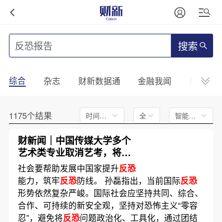
搜索
综合
杂志
财新数据通
金融我闻
财新mini
1175个结果
时间不限
全文
智能排序
财新闻｜中国传媒大学多个
艺术类专业取消艺考，将依
据考生高考文化课成绩由高
社会要帮助发展中国家提升
反恐
到低依次录取
能力，筑牢
反恐
防线。 孙磊指出，当前国际
反恐
形势依然复杂严峻。国际社会应坚持共同、综合、
合作、可持续的新安全观，坚持对恐怖主义“零容
忍”，避免将
反恐
问题政治化、工具化，通过团结