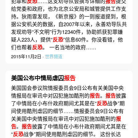
犯罪和
反恐
……这支劝导队会撰写详细的
报告
提交
给党委和政府，也为北京公安局和城管提供工作支
持。狄雨霏发现，《新京报》的一则报道提到，根
据公安机关的数据，自2007年以来，永善劝导队共
发现劝导“不文明”行为12340件，协助抓获犯罪嫌
疑人223人，提供“
反恐
”信息60件。你没看错，他
们也帮着
反恐
。 一名当地的政府……
2015年11月2日 ·
世界频道
美国公布中情局虐囚
报告
美国国会参议院情报委员会9日公布有关美国中央
情报局在审讯中对囚犯施加酷刑的
报告
。
报告
披露
了中情局在小布什政府期间尤其是在“
反恐
战争”期
间使用酷刑虐囚的细节……情报委员会9日公布有
关美国中央情报局在审讯中对囚犯施加酷刑的
报
告
。
报告
披露了中情局在小布什政府期间尤其是在
“
反恐
战争”期间使用酷刑虐囚的细节。 这份长达