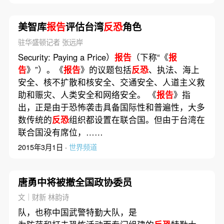
美智库
报告
评估台湾
反恐
角色
驻华盛顿记者 张远岸
Security: Paying a Price）
报告
（下称“《
报
告
》”）。《
报告
》的议题包括
反恐
、执法、海上
安全、核不扩散和核安全、交通安全、人道主义救
助和赈灾、人类安全和网络安全。 《
报告
》指
出，正是由于恐怖袭击具备国际性和普遍性，大多
数传统的
反恐
组织都设置在联合国。但由于台湾在
联合国没有席位，……
2015年3月1日 ·
世界频道
唐勇中将被撤全国政协委员
文｜财新 林韵诗
队，也称中国武警特勤大队，是