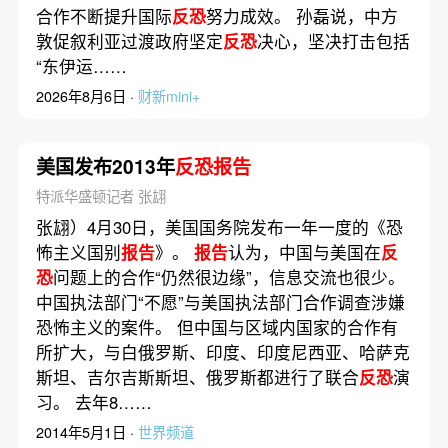
合作不断提升国际
反恐
努力成效。 孙磊说，中方
敦促叙利亚过渡政府坚定
反恐
决心，坚决打击包括
“东伊运……
2026年8月6日 ·
财新mini+
美国发布2013年
反恐报告
特派华盛顿记者 张翃
张翃）4月30日，美国国务院发布一年一度的《恐
怖主义国别
报告
》。
报告
认为，中国与美国在
反
恐
问题上的合作“仍然很边缘”，信息交流也很少。
中国执法部门“不愿”与美国执法部门合作调查涉嫌
恐怖主义的案件。 但中国与区域内国家的合作有
所扩大，与白俄罗斯、印度、印度尼西亚、哈萨克
斯坦、吉尔吉斯斯坦、俄罗斯都进行了联合
反恐
演
习。 去年8……
2014年5月1日 ·
世界频道