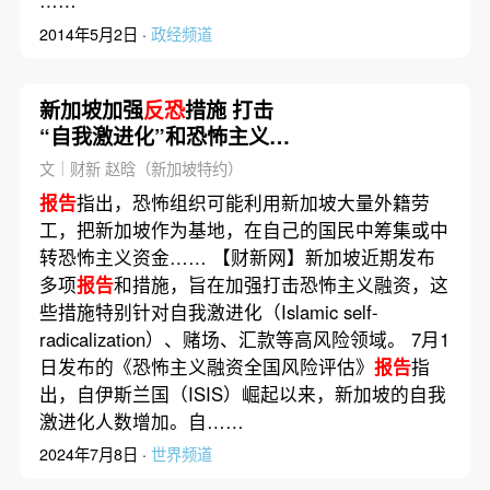
……
2014年5月2日 ·
政经频道
新加坡加强
反恐
措施 打击
“自我激进化”和恐怖主义融
资
文｜财新 赵晗（新加坡特约）
报告
指出，恐怖组织可能利用新加坡大量外籍劳
工，把新加坡作为基地，在自己的国民中筹集或中
转恐怖主义资金…… 【财新网】新加坡近期发布
多项
报告
和措施，旨在加强打击恐怖主义融资，这
些措施特别针对自我激进化（Islamic self-
radicalization）、赌场、汇款等高风险领域。 7月1
日发布的《恐怖主义融资全国风险评估》
报告
指
出，自伊斯兰国（ISIS）崛起以来，新加坡的自我
激进化人数增加。自……
2024年7月8日 ·
世界频道