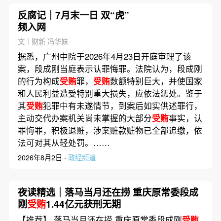
反腐记｜7月末一日 双“虎”
频入网
文｜财新 冯华妹
据悉，广州中院于2026年4月23日开庭审理了该
案，段成刚当庭表示认罪悔罪。法院认为，段成刚
的行为构成
受贿
罪，
受贿
数额特别巨大，并使国家
和人民利益遭受特别重大损失，应依法惩处。鉴于
其
受贿
犯罪中有未遂情节，到案后如实供述罪行，
主动交代办案机关尚未掌握的大部分
受贿
事实，认
罪悔罪，积极退赃，涉案赃款赃物已全部追缴，依
法可对其从轻处罚。……
2026年8月2日 ·
政经频道
夜读精选｜落马当月还在捞 重庆原常委段成
刚
受贿
1.44亿元获刑无期
【推荐】 落马当月还在捞 重庆原常委段成刚
受贿