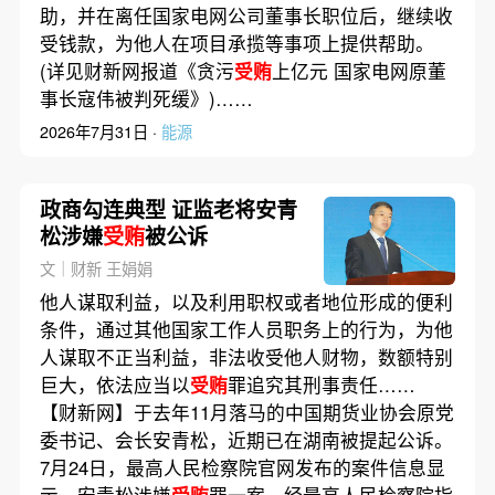
助，并在离任国家电网公司董事长职位后，继续收
受钱款，为他人在项目承揽等事项上提供帮助。
(详见财新网报道《贪污
受贿
上亿元 国家电网原董
事长寇伟被判死缓》)……
2026年7月31日 ·
能源
政商勾连典型 证监老将安青
松涉嫌
受贿
被公诉
文｜财新 王娟娟
他人谋取利益，以及利用职权或者地位形成的便利
条件，通过其他国家工作人员职务上的行为，为他
人谋取不正当利益，非法收受他人财物，数额特别
巨大，依法应当以
受贿
罪追究其刑事责任……
【财新网】于去年11月落马的中国期货业协会原党
委书记、会长安青松，近期已在湖南被提起公诉。
7月24日，最高人民检察院官网发布的案件信息显