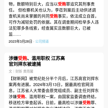
物，数额特别巨大，应当以
受贿
罪追究其刑事责
任。 但检察机关也认为，李莅到案后主动供述调
查机关尚未掌握的共同
受贿
事实，依法成立自首，
可作为减轻处罚的依据。其在调查期间检举多人违
法犯罪多条线索，经查属实且数额巨大，已被
监……
2023年3月28日 ·
公司频道
涉嫌
受贿
、滥用职权 江苏高
官刘捍东被逮捕
文｜财新 黄雨馨
【财新网】被党纪处分半个月后，江苏高官刘捍东
案再有进展。2024年3月13日，据最高检官网消
息，江苏省人大常委会原党组成员、副主任刘捍东
涉嫌
受贿
、滥用职权一案，由国家监委调查终结，
移送检方审查起诉。日前，最高检以涉嫌
受贿
罪、