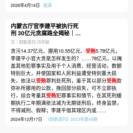
2026年4月14日 ·
能源
内蒙古厅官李建平被执行死
刑 30亿元贪腐路全揭秘｜前
事·后事
文｜财新周刊 冯华妹
贪污14.37亿元、挪用10.55亿元、
受贿
5.78亿元，
李建平小官大贪是怎样发生的？……78亿元，以掩
盖其他犯罪事实及用于个人消费、经营活动，数额
特别巨大，并使国家和人民利益遭受特别重大损
失，依法以
受贿
罪判处死刑，鉴于其以部分
受贿
款
弥补所挪用的公款，挽回部分损失，可不立即执
行，综合考量其
受贿
犯罪事实和情节，在其死刑缓
期执行二年期满依法减为无期徒刑后，终身监禁，
不得减刑、假释；李建平借其辖区内或……
2024年12月17日 ·
《财新周刊》2023年第48期