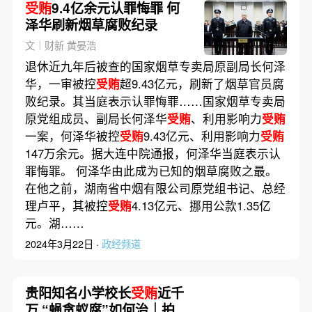
受贿
9.4亿余元认罪悔罪 何
泽华刷新烟草腐败纪录
文｜财新 黄晏浩
退休近九年后被查的国家烟草专卖局原副局长何泽
华，一审被控
受贿
超9.43亿元，刷新了烟草官员腐
败纪录。其当庭表示认罪悔罪……国家烟草专卖局
原党组成员、副局长何泽华
受贿
、利用影响力
受贿
一案，何泽华被控
受贿
9.43亿元、利用影响力
受贿
147万余元。据大连中院通报，何泽华当庭表示认
罪悔罪。 何泽华由此成为已知的烟草腐败之最。
在他之前，湖南省中烟有限公司原党组书记、总经
理卢平，其被控
受贿
4.13亿元、挪用公款1.35亿
元。湖……
2024年3月22日 ·
政经频道
贵阳知名小学校长
受贿
近千
万 “蝇贪蚁腐”如何治｜拍案