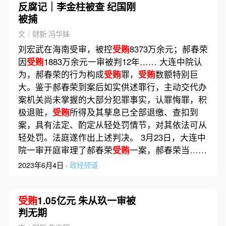
反腐记｜李金柱被查 纪国刚
被捕
文｜财新 冯华妹
刘宏武在海南受审，被控
受贿
8373万余元；郝春荣
因
受贿
1883万余元一审被判12年…… 大连中院认
为，郝春荣的行为构成
受贿
罪，
受贿
数额特别巨
大。鉴于郝春荣到案后如实供述罪行，主动交代办
案机关尚未掌握的大部分犯罪事实，认罪悔罪，积
极退赃，
受贿
所得及其孳息已全部退缴、查扣到
案，具有法定、酌定从轻处罚情节，对其依法可从
轻处罚。法庭遂作出上述判决。 3月23日，大连中
院一审开庭审理了郝春荣
受贿
一案，郝春荣当……
2023年6月4日 ·
政经频道
受贿
1.05亿元 朱从玖一审被
判无期