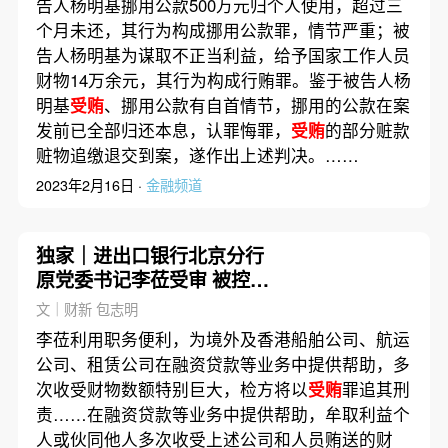
告人杨明基挪用公款500万元归个人使用，超过三
个月未还，其行为构成挪用公款罪，情节严重；被
告人杨明基为谋取不正当利益，给予国家工作人员
财物14万余元，其行为构成行贿罪。鉴于被告人杨
明基
受贿
、挪用公款有自首情节，挪用的公款在案
发前已全部归还本息，认罪悔罪，
受贿
的部分赃款
赃物追缴退交到案，遂作出上述判决。……
2023年2月16日 ·
金融频道
独家｜进出口银行北京分行
原党委书记李莅受审 被控
受
贿
近亿元
文｜财新 包志明
李莅利用职务便利，为境外及香港船舶公司、航运
公司、租赁公司在融资贷款等业务中提供帮助，多
次收受财物数额特别巨大，检方将以
受贿
罪追其刑
责……在融资贷款等业务中提供帮助，牟取利益个
人或伙同他人多次收受上述公司和人员贿送的财