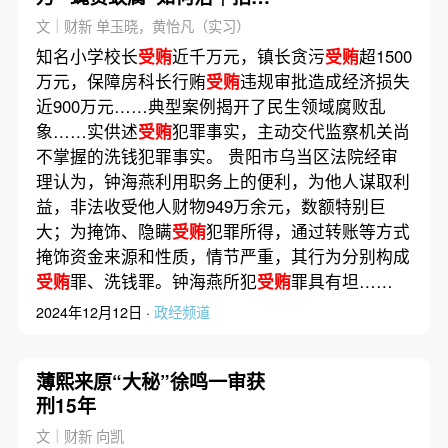
惊奇录
文｜财新 单玉晓，黄怡凡（实习）
知名小学校长
受贿
近千万元，镇长贪污
受贿
超1500
万元，保障房科长行贿
受贿
违规审批造成经济损失
近900万元……典型案例揭开了民生领域腐败乱
象……实供述
受贿
犯罪事实，主动交代监察机关尚
不掌握的洗钱犯罪事实。 贵阳市乌当区法院经审
理认为，钟海燕利用职务上的便利，为他人谋取利
益，非法收受他人财物949万余元，数额特别巨
大；为掩饰、隐瞒
受贿
犯罪所得，通过转账等方式
掩饰资金来源和性质，情节严重，其行为分别构成
受贿
罪、洗钱罪。钟海燕所犯
受贿
罪具有坦……
2024年12月12日 ·
政经频道
薄熙来原“大秘”徐鸣一审获
刑15年
文｜财新 向凯