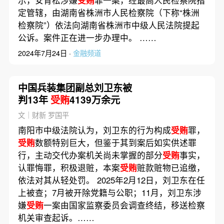
示，安青松涉嫌
受贿
罪一案，经最高人民检察院指
定管辖，由湖南省株洲市人民检察院（下称“株洲
检察院”）依法向湖南省株洲市中级人民法院提起
公诉。案件正在进一步办理中。 ……
2024年7月24日 ·
金融频道
中国兵装集团副总刘卫东被
判13年
受贿
4139万余元
文｜财新 罗国平
南阳市中级法院认为，刘卫东的行为构成
受贿
罪，
受贿
数额特别巨大，但鉴于其到案后如实供述罪
行，主动交代办案机关尚未掌握的部分
受贿
事实，
认罪悔罪，积极退赃，本案
受贿
赃款赃物已追缴，
依法对其从轻处罚。 2025年2月12日，刘卫东在任
上被查；7月被开除党籍与公职；11月，刘卫东涉
嫌
受贿
一案由国家监察委员会调查终结，移送检察
机关审查起诉。……