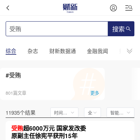
搜索
综合
杂志
财新数据通
金融我闻
财新mini
#受贿
801篇文章
更多
11935个结果
时间不限
全文
智能排序
受贿
超6000万元 国家发改委
原副主任徐宪平获刑15年