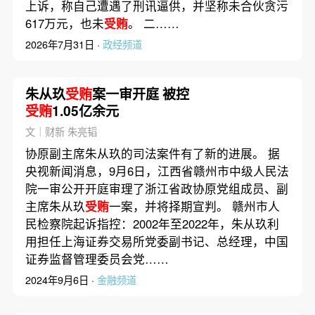
上诉，称自己遭遇了刑讯逼供，并坚称未合伙贪污
617万元，也未
受贿
。 二……
2026年7月31日 ·
政经频道
朱从玖
受贿
案一审开庭 被控
受贿
1.05亿余元
文｜财新 朱亮韬
协原副主席朱从玖的司法案件有了新的进展。 据
央视新闻消息，9月6日，江西省赣州市中级人民法
院一审公开开庭审理了浙江省政协原党组成员、副
主席朱从玖
受贿
一案，并将择期宣判。 赣州市人
民检察院起诉指控：2002年至2022年，朱从玖利
用担任上海证券交易所党委副书记、总经理，中国
证券监督管理委员会党……
2024年9月6日 ·
金融频道