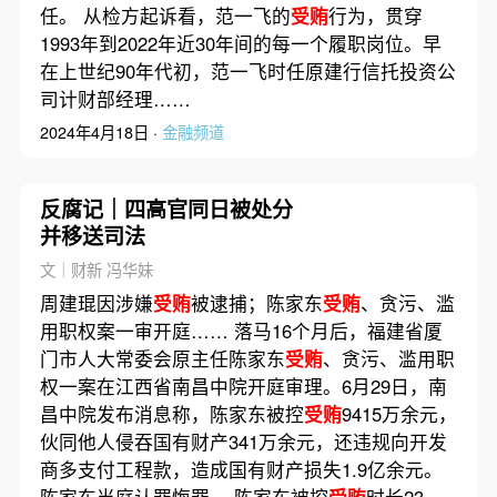
任。 从检方起诉看，范一飞的
受贿
行为，贯穿
1993年到2022年近30年间的每一个履职岗位。早
在上世纪90年代初，范一飞时任原建行信托投资公
司计财部经理……
2024年4月18日 ·
金融频道
反腐记｜四高官同日被处分
并移送司法
文｜财新 冯华妹
周建琨因涉嫌
受贿
被逮捕；陈家东
受贿
、贪污、滥
用职权案一审开庭…… 落马16个月后，福建省厦
门市人大常委会原主任陈家东
受贿
、贪污、滥用职
权一案在江西省南昌中院开庭审理。6月29日，南
昌中院发布消息称，陈家东被控
受贿
9415万余元，
伙同他人侵吞国有财产341万余元，还违规向开发
商多支付工程款，造成国有财产损失1.9亿余元。
陈家东当庭认罪悔罪。 陈家东被控
受贿
时长23