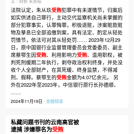
文｜财新 朱亮韬
法院认定，朱从玖
受贿
犯罪中有未遂情节，归案后
如实供述自己罪行，主动交代监察机关尚未掌握的
部分犯罪事实，认罪悔罪，积极退赃，涉案赃款赃
物及孳息已全部追缴到案，具有法定、酌定从轻处
罚情节，依法可对其从轻处罚…… 2023年12月29
日，原中国银行业监督管理委员会党委委员、副主
席蔡鄂生因
受贿
、利用影响力
受贿
、滥用职权，被
判死刑缓期二年执行，剥夺政治权利终身，并处没
收个人全部财产，在其死缓、终身监禁，不得减
刑、假释。蔡鄂生的
受贿
金额为4.07亿余元。 另
外在2022年至2023年，中信银行原行长孙德顺、
……
2024年11月19日 ·
金融频道
私藏问题书刊的云南高官被
逮捕 涉嫌罪名为
受贿