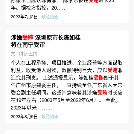
年。据检方指控，20……
2023年7月2日 ·
政经频道
涉嫌
受贿
深圳原市长陈如桂
将在南宁受审
文｜财新 王婧
个人在工程承揽、项目推进、企业经营等方面谋取
利益，收受他人财物，数额特别巨大，应以
受贿
罪
追究其刑责。 上述通报显示，陈如桂
受贿
始于其
任广州市原建委主任，一直持续至任广东省人大常
委会副主任期间。这或许意味着其涉嫌
受贿
时长应
在19年左右（2003年5月至2022年6月）。 至此，
2023年以来，……
2023年6月9日 ·
政经频道