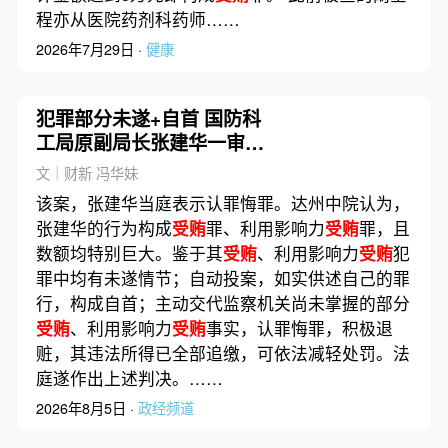
程亦从医院药剂科药师……
2026年7月29日 ·
健康
犯罪部分未遂+自首 国防科
工局原副局长张建华一审获
刑10年
文｜财新 冯华妹
该案，张建华当庭表示认罪悔罪。达州中院认为，
张建华的行为构成
受贿
罪、利用影响力
受贿
罪，且
数额均特别巨大。鉴于其
受贿
、利用影响力
受贿
犯
罪中均有未遂情节；自动投案，如实供述自己的罪
行，构成自首；主动交代监察机关尚未掌握的部分
受贿
、利用影响力
受贿
事实，认罪悔罪，积极退
赃，其违法所得已全部追缴，可依法减轻处罚。法
庭遂作出上述判决。……
2026年8月5日 ·
政经频道