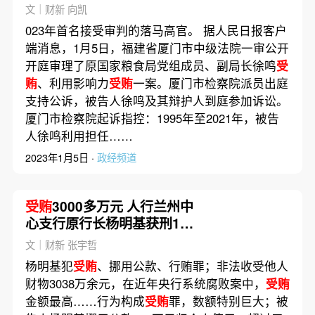
文｜财新 向凯
023年首名接受审判的落马高官。 据人民日报客户
端消息，1月5日，福建省厦门市中级法院一审公开
开庭审理了原国家粮食局党组成员、副局长徐鸣
受
贿
、利用影响力
受贿
一案。厦门市检察院派员出庭
支持公诉，被告人徐鸣及其辩护人到庭参加诉讼。
厦门市检察院起诉指控：1995年至2021年，被告
人徐鸣利用担任……
2023年1月5日 ·
政经频道
受贿
3000多万元 人行兰州中
心支行原行长杨明基获刑15
年
文｜财新 张宇哲
杨明基犯
受贿
、挪用公款、行贿罪；非法收受他人
财物3038万余元，在近年央行系统腐败案中，
受贿
金额最高……行为构成
受贿
罪，数额特别巨大；被