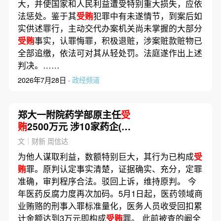
大，并使国家和人民利益遭受特别重大损失，应依
法惩处。鉴于其
受贿
犯罪中有未遂情节，到案后如
实供述罪行，主动交代办案机关尚未掌握的大部分
受贿
事实，认罪悔罪，积极退赃，涉案赃款赃物已
全部追缴，依法可对其从轻处罚。法庭遂作出上述
判决。……
2026年7月28日 ·
政经频道
郑大一附院药学部原主任
受
贿
2500万元 涉10家药企(含
视频)
文｜财新 周信达
为他人谋取利益，数额特别巨大，其行为已构成
受
贿
罪。原判认定事实清楚，证据确实、充分，定罪
准确，审判程序合法。驳回上诉，维持原判。 今
年医药反腐力度再次加码。5月1日起，医药领域商
业贿赂的刑事入罪标准量化，医务人员收受回扣累
计金额达到‌3万元‌即构成
受贿
罪。 此前被查的阚全