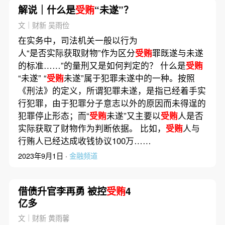
解说｜什么是
受贿
“未遂”？
文｜财新 吴雨俭
在实务中，司法机关一般以行为
人“是否实际获取财物”作为区分
受贿
罪既遂与未遂
的标准……”的量刑又是如何判定的？ 什么是
受贿
“未遂” “
受贿
未遂”属于犯罪未遂中的一种。按照
《刑法》的定义，所谓犯罪未遂，是指已经着手实
行犯罪，由于犯罪分子意志以外的原因而未得逞的
犯罪停止形态；而“
受贿
未遂”又主要以
受贿
人是否
实际获取了财物作为判断依据。 比如，
受贿
人与
行贿人已经达成收钱协议100万……
2023年9月1日 ·
金融频道
借债升官李再勇 被控
受贿
4
亿多
文｜财新 黄雨馨