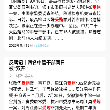
【财新网】9月18日，最高检官网发布消息称，宁
夏党委原副书记、银川市委原书记姜志刚涉嫌
受贿
一案，由国家监委调查终结，移送检察机关审查起
诉。日前，最高检以涉嫌
受贿
罪对姜志刚作出逮捕
决定。该案正在进一步办理中。 至此，中共二十
大后落马的中管干部中，已有15人被逮捕，除姜志
刚，此前14人为纪国刚、……
2023年9月18日 ·
政经频道
反腐记｜四名中管干部同日
被“双开”
文｜财新 冯华妹
张敬华
受贿
案一审开庭，周江勇
受贿
1.82亿余元被
判死缓，何泽华、王雪峰被逮捕……周江勇被判死
缓 开庭近三个月后，7月25日，安徽滁州中院一审
宣判浙江省委原常委、杭州市委原书记周江勇
受贿
一案，对周江勇以
受贿
罪判处死刑，缓期二年执