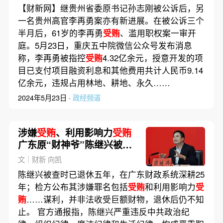
【财新网】继贵州省委原书记孙志刚被公诉后，另
一名贵州高官李再勇案亦有新进展。在被公诉三个
半月后，61岁的李再勇
受贿
、滥用职权案一审开
庭。5月23日，重庆五中院微信公众号发布消息
称，李再勇被指控
受贿
4.32亿余元，授意开发的项
目已支付项目融资利息和其他费用共计人民币9.14
亿余元，违规占用林地、耕地、永久……
2024年5月23日 ·
政经频道
涉嫌
受贿
、利用影响力
受贿
广东原“财神爷”陈继兴被逮
捕
文｜财新 向凯
陈继兴被查时已退休五年，在广东财政系统深耕25
年；检方公布其涉嫌罪名包括
受贿
和利用影响力
受
贿
……谋利，并非法收受巨额财物，退休后仍不知
止。 官方通报指，陈继兴严重违反中共政治纪