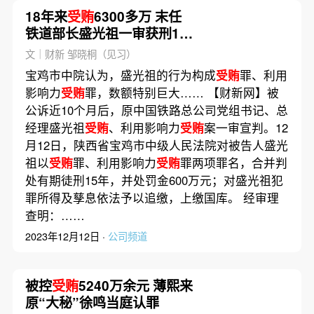
18年来
受贿
6300多万 末任
铁道部长盛光祖一审获刑15
年
文｜财新 邹晓桐（见习）
宝鸡市中院认为，盛光祖的行为构成
受贿
罪、利用
影响力
受贿
罪，数额特别巨大…… 【财新网】被
公诉近10个月后，原中国铁路总公司党组书记、总
经理盛光祖
受贿
、利用影响力
受贿
案一审宣判。12
月12日，陕西省宝鸡市中级人民法院对被告人盛光
祖以
受贿
罪、利用影响力
受贿
罪两项罪名，合并判
处有期徒刑15年，并处罚金600万元；对盛光祖犯
罪所得及孳息依法予以追缴，上缴国库。 经审理
查明：……
2023年12月12日 ·
公司频道
被控
受贿
5240万余元 薄熙来
原“大秘”徐鸣当庭认罪