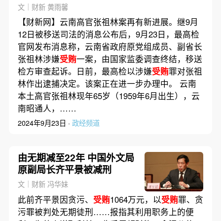
文｜财新 黄雨馨
【财新网】云南高官张祖林案再有新进展。继9月
12日被移送司法的消息公布后，9月23日，最高检
官网发布消息称，云南省政府原党组成员、副省长
张祖林涉嫌
受贿
一案，由国家监委调查终结，移送
检方审查起诉。日前，最高检以涉嫌
受贿
罪对张祖
林作出逮捕决定。该案正在进一步办理中。 云南
本土高官张祖林现年65岁（1959年6月出生），云
南昭通人，……
2024年9月23日 ·
政经频道
由无期减至22年 中国外文局
原副局长齐平景被减刑
文｜财新 冯华妹
此前齐平景因贪污、
受贿
1064万元，以
受贿
罪、贪
污罪被判处无期徒刑……报指其利用职务上的便