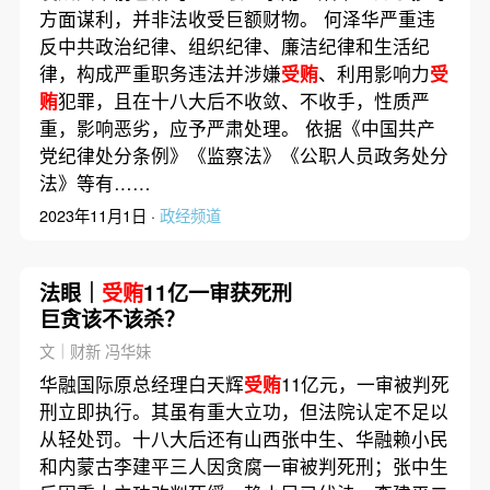
方面谋利，并非法收受巨额财物。 何泽华严重违
反中共政治纪律、组织纪律、廉洁纪律和生活纪
律，构成严重职务违法并涉嫌
受贿
、利用影响力
受
贿
犯罪，且在十八大后不收敛、不收手，性质严
重，影响恶劣，应予严肃处理。 依据《中国共产
党纪律处分条例》《监察法》《公职人员政务处分
法》等有……
2023年11月1日 ·
政经频道
法眼｜
受贿
11亿一审获死刑
巨贪该不该杀？
文｜财新 冯华妹
华融国际原总经理白天辉
受贿
11亿元，一审被判死
刑立即执行。其虽有重大立功，但法院认定不足以
从轻处罚。十八大后还有山西张中生、华融赖小民
和内蒙古李建平三人因贪腐一审被判死刑；张中生