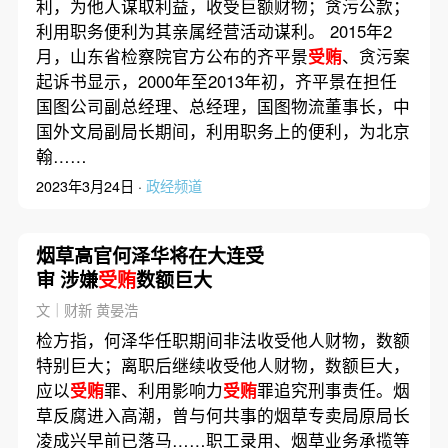
利，为他人谋取利益，收受巨额财物；贪污公款；
利用职务便利为其亲属经营活动谋利。 2015年2
月，山东省检察院官方公布的齐平景
受贿
、贪污案
起诉书显示，2000年至2013年初，齐平景在担任
国图公司副总经理、总经理，国图物流董事长，中
国外文局副局长期间，利用职务上的便利，为北京
翰……
2023年3月24日 ·
政经频道
烟草高官何泽华将在大连受
审 涉嫌
受贿
数额巨大
文｜财新 黄晏浩
检方指，何泽华任职期间非法收受他人财物，数额
特别巨大；离职后继续收受他人财物，数额巨大，
应以
受贿
罪、利用影响力
受贿
罪追究刑事责任。烟
草反腐进入高潮，曾与何共事的烟草专卖局原局长
凌成兴早前已落马……职工录用、烟草业务承揽等