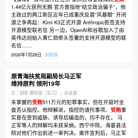
1.44亿元获刑无期 官方曾指他“结交政治骗子”，他
主政过的两江新区近年已成重庆反腐“风暴眼” 开闭
源之争再起：Kimi K3正式开源 Anthropic拒签支持
开源模型联名信 另一边，OpenAI和谷歌加入了由
英伟达创始人黄仁勋牵头签署的支持开源模型的联
名信……
2026年7月28日 ·
财新网
原青海扶贫局副局长马正军
维持原判 领刑19年
文｜财新 蔡欣佁（实习），孙良滋
未掌握的
受贿
511万元的犯罪事实，但在开庭时全
盘否认指控。他辩解说，指控的请托事项、
受贿
事
实是在受到威胁、诱导后编造的，均不存在。 马
正军等人的辩解均未获采纳。西宁中院、海晏县法
院对他们作出前述一审判决。案件宣判后，马正军