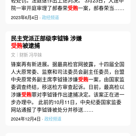
轻处罚。法庭遂作出上述判决。 3月23日，大连中
院一审开庭审理了郝春荣
受贿
一案，郝春荣当……
2023年6月4日 ·
政经频道
民主党派正部级李钺锋 涉嫌
受贿
被逮捕
文｜财新 冯华妹
锋案再有新进展。据最高检官网披露，十四届全国
人大原常委、监察和司法委员会副主任委员，台盟
中央原常务副主席李钺锋涉嫌
受贿
一案，由国家监
委调查终结，移送检方审查起诉。日前，最高检以
涉嫌
受贿
罪对李钺锋作出逮捕决定。该案正在进一
步办理中。 此前的10月11日，中央纪委国家监委
网站通报了李钺锋被处分并移送……
2024年12月4日 ·
政经频道