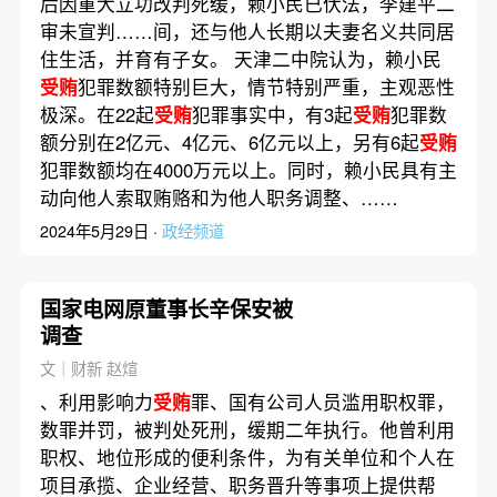
后因重大立功改判死缓，赖小民已伏法，李建平二
审未宣判……间，还与他人长期以夫妻名义共同居
住生活，并育有子女。 天津二中院认为，赖小民
受贿
犯罪数额特别巨大，情节特别严重，主观恶性
极深。在22起
受贿
犯罪事实中，有3起
受贿
犯罪数
额分别在2亿元、4亿元、6亿元以上，另有6起
受贿
犯罪数额均在4000万元以上。同时，赖小民具有主
动向他人索取贿赂和为他人职务调整、……
2024年5月29日 ·
政经频道
国家电网原董事长辛保安被
调查
文｜财新 赵煊
、利用影响力
受贿
罪、国有公司人员滥用职权罪，
数罪并罚，被判处死刑，缓期二年执行。他曾利用
职权、地位形成的便利条件，为有关单位和个人在
项目承揽、企业经营、职务晋升等事项上提供帮