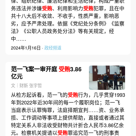
律、组织纪律、廉洁纪律和生活纪律，构成严重职
务违法并涉嫌
受贿
、利用影响力
受贿
犯罪，且在中
共十八大后不收敛、不收手，性质严重，影响恶
劣，应予严肃处理。依据《党纪处分条例》《监察
法》《公职人员政务处分法》等有关规定，经
中……
2024年1月16日 ·
政经频道
范一飞案一审开庭
受贿
3.86
亿元
文｜财新 张宇哲
从检方起诉看，范一飞的
受贿
行为，几乎贯穿1993
年到2022年近30年间的每一个履职岗位；范一飞
当庭表示认罪悔罪，法庭择期宣判……资、业务承
揽、工作调动等事项上提供帮助，直接或者通过其
特定关系人非法收受财物共计折合人民币3.86亿余
元。检察机关提请以
受贿
罪追究范一飞的刑事责