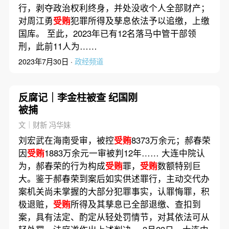
行，剥夺政治权利终身，并处没收个人全部财产；
对周江勇
受贿
犯罪所得及孳息依法予以追缴，上缴
国库。 至此，2023年已有12名落马中管干部领
刑，此前11人为……
2023年7月30日 ·
政经频道
反腐记｜李金柱被查 纪国刚
被捕
文｜财新 冯华妹
刘宏武在海南受审，被控
受贿
8373万余元；郝春荣
因
受贿
1883万余元一审被判12年…… 大连中院认
为，郝春荣的行为构成
受贿
罪，
受贿
数额特别巨
大。鉴于郝春荣到案后如实供述罪行，主动交代办
案机关尚未掌握的大部分犯罪事实，认罪悔罪，积
极退赃，
受贿
所得及其孳息已全部退缴、查扣到
案，具有法定、酌定从轻处罚情节，对其依法可从