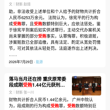
文｜财新 赵煊
助，非法收受上述单位和个人给予的财物共计折合
人民币6253万余元。 法院认为，徐宪平的行为构
成
受贿
罪，且
受贿
数额特别巨大，应依法惩处。鉴
于徐宪平到案后如实供述罪行，主动交代办案机关
尚未掌握的部分
受贿
事实，认罪悔罪，积极退赃，
涉案赃款已全部追缴，具有法定、酌定从宽处罚情
节，可对其依法从轻处罚。法庭遂作出上述判决。
……
2026年7月29日 ·
能源
落马当月还在捞 重庆原常委
段成刚
受贿
1.44亿元获刑无
期
文｜财新 张一川
财物共计折合人民币1.44亿余元。 广州中院认
为，段成刚的行为构成
受贿
罪，
受贿
数额特别巨