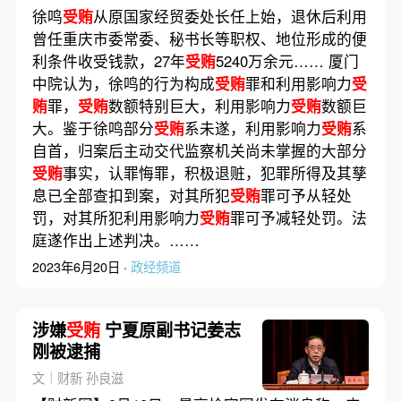
徐鸣
受贿
从原国家经贸委处长任上始，退休后利用
曾任重庆市委常委、秘书长等职权、地位形成的便
利条件收受钱款，27年
受贿
5240万余元…… 厦门
中院认为，徐鸣的行为构成
受贿
罪和利用影响力
受
贿
罪，
受贿
数额特别巨大，利用影响力
受贿
数额巨
大。鉴于徐鸣部分
受贿
系未遂，利用影响力
受贿
系
自首，归案后主动交代监察机关尚未掌握的大部分
受贿
事实，认罪悔罪，积极退赃，犯罪所得及其孳
息已全部查扣到案，对其所犯
受贿
罪可予从轻处
罚，对其所犯利用影响力
受贿
罪可予减轻处罚。法
庭遂作出上述判决。……
2023年6月20日 ·
政经频道
涉嫌
受贿
宁夏原副书记姜志
刚被逮捕
文｜财新 孙良滋