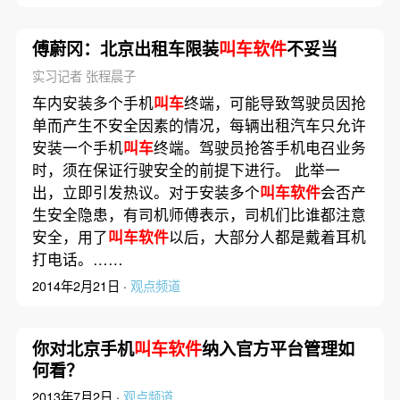
傅蔚冈：北京出租车限装
叫车软件
不妥当
实习记者 张程晨子
车内安装多个手机
叫车
终端，可能导致驾驶员因抢
单而产生不安全因素的情况，每辆出租汽车只允许
安装一个手机
叫车
终端。驾驶员抢答手机电召业务
时，须在保证行驶安全的前提下进行。 此举一
出，立即引发热议。对于安装多个
叫车软件
会否产
生安全隐患，有司机师傅表示，司机们比谁都注意
安全，用了
叫车软件
以后，大部分人都是戴着耳机
打电话。……
2014年2月21日 ·
观点频道
你对北京手机
叫车软件
纳入官方平台管理如
何看？
2013年7月2日 ·
观点频道