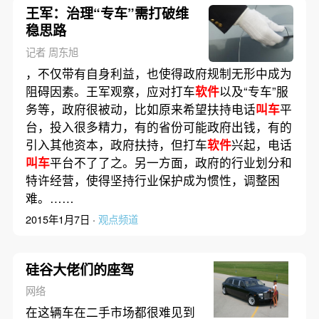
王军：治理“专车”需打破维
稳思路
记者 周东旭
，不仅带有自身利益，也使得政府规制无形中成为
阻碍因素。王军观察，应对打车
软件
以及“专车”服
务等，政府很被动，比如原来希望扶持电话
叫车
平
台，投入很多精力，有的省份可能政府出钱，有的
引入其他资本，政府扶持，但打车
软件
兴起，电话
叫车
平台不了了之。另一方面，政府的行业划分和
特许经营，使得坚持行业保护成为惯性，调整困
难。……
2015年1月7日 ·
观点频道
硅谷大佬们的座驾
网络
在这辆车在二手市场都很难见到