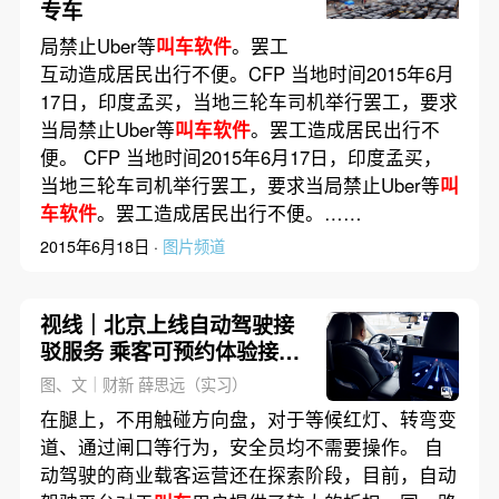
专车
局禁止Uber等
叫车软件
。罢工
互动造成居民出行不便。CFP 当地时间2015年6月
17日，印度孟买，当地三轮车司机举行罢工，要求
当局禁止Uber等
叫车软件
。罢工造成居民出行不
便。 CFP 当地时间2015年6月17日，印度孟买，
当地三轮车司机举行罢工，要求当局禁止Uber等
叫
车软件
。罢工造成居民出行不便。……
2015年6月18日 ·
图片频道
视线｜北京上线自动驾驶接
驳服务 乘客可预约体验接送
机
图、文｜财新 薛思远（实习）
在腿上，不用触碰方向盘，对于等候红灯、转弯变
道、通过闸口等行为，安全员均不需要操作。 自
动驾驶的商业载客运营还在探索阶段，目前，自动