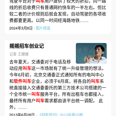
驾驶平台对于
叫车
用户提供了较大的折扣，同一路
线的折后收费只有普通网约快车的一半左右。但比
较二者的计价规则后就会发现，自动驾驶的各项收
费都要更高。以同一时间经海路地铁……
2024年3月8日 ·
图片频道
摇摇招车创业记
记者 王姗姗
去年夏天，交通委对于电话及移
动应用
叫车
这一市场就有了统一升级管理的想法。
今年6月初，北京交通委正式通知所有的电叫中心
和
软件叫车
企业，必须于6月底，将各自的
叫车
系
统直接接入交通委委托的第三方技术公司搭建的一
个全市统一
叫车
服务平台，所有出租车也都接入，
最终所有用户
叫车
需求都由该平台统一调配。 此
外，……
2013年6月28日 ·
《财新周刊》2013年第25期