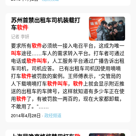
苏州首禁出租车司机装载打
车
软件
记者 李妍
要求所有
软件
必须统一接入电召平台，这成为唯一
叫车
途径……车人的需求转入平台。打车者可通过
电话或
软件叫车
，人工服务平台通过广播告诉出租
车司机，司机应答。 已有出租车司机因使用嘀嘀
打车
软件
被罚款的案例。王师傅表示，“交管局的
人下载嘀嘀打车
软件叫车
，
软件
上就会显示附近推
送的出租车的车牌号，这样就知道有多少车正在使
用
软件
了，有被罚款一两百的，现在大家都卸载，
不敢用了。”……
2014年4月28日 ·
政经频道