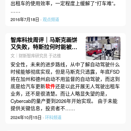
出租车的使用效率，一定程度上缓解了“打车难”。
……
2016年7月18日 ·
观点频道
智库科技周评｜马斯克画饼
又失败，特斯拉何时能被看
作科技公司？
文｜财新智库研究员 于达维
安全性，未来的进步路线，从中了解自动驾驶什么
时候能够彻底实现，但是马斯克只透露，年底FSD
将在加州和德州启动不用监督的自动驾驶，而这到
底是给汽车更新
软件
还是以此开展无人驾驶出租车
业务，还不是很清楚。而让人略显失望的是，
Cybercab的量产要到2026年开始实现。 由于未能
提供关键信息，投资者不……
2024年10月15日 ·
环科频道