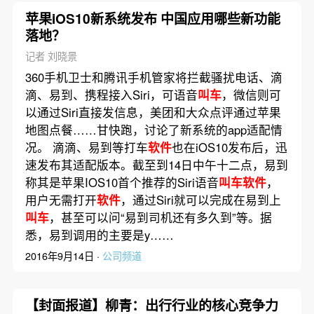
苹果iOS10新系统发布 中国应用哪些新功能
落地？
记者 刘晓景
360手机卫士和腾讯手机管家将拦截骚扰电话、滴
滴、易到、携程接入Siri，可语音
叫车
，微信则可
以通过Siri直接发信息，美团和大众点评通过苹果
地图点餐……甘快跑，讨论了新系统的app适配情
况。 滴滴、易到等打车
软件
也在iOS10发布后，迅
速发布其适配版本。截至到14日中午十二点，易到
称其是苹果IOS10首个推荐的Siri语音
叫车软件
，
用户无需打开
软件
，通过Siri就可以完成在易到上
叫车
，甚至可以问“易到司机还有多久到”等。据
悉，易到调用的主要是y……
2016年9月14日 ·
公司频道
【封面报道】柳青：出行行业的核心竞争力