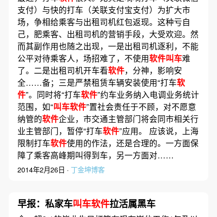
支付）与快的打车（关联支付宝支付）为扩大市
场，争相给乘客与出租司机红包返现。这种亏自
己，肥乘客、出租司机的营销手段，大受欢迎。然
而其副作用也随之出现，一是出租司机逐利，不能
公平对待乘客人，场招难了，不使用
软件叫车
难
了。二是出租司机开车看
软件
，分神，影响安
全……备；三是严禁租赁车辆安装使用“打车
软
件
”。同时将“打车
软件
”约车业务纳入电调业务统计
范围，如“
叫车软件
”置社会责任于不顾，对不愿意
纳管的
软件
企业，市交通主管部门将会同市相关行
业主管部门，暂停“打车
软件
”应用。 应该说，上海
限制打车
软件
使用的作法，还是合理的。一方面保
障了乘客高峰期叫得到车，另一方面对……
2014年2月26日 ·
丁金坤博客
早报：私家车
叫车软件
拉活属黑车