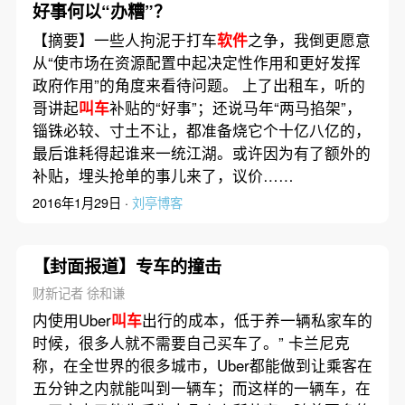
好事何以“办糟”？
【摘要】一些人拘泥于打车
软件
之争，我倒更愿意
从“使市场在资源配置中起决定性作用和更好发挥
政府作用”的角度来看待问题。 上了出租车，听的
哥讲起
叫车
补贴的“好事”；还说马年“两马掐架”，
锱铢必较、寸土不让，都准备烧它个十亿八亿的，
最后谁耗得起谁来一统江湖。或许因为有了额外的
补贴，埋头抢单的事儿来了，议价……
2016年1月29日 ·
刘亭博客
【封面报道】专车的撞击
财新记者 徐和谦
内使用Uber
叫车
出行的成本，低于养一辆私家车的
时候，很多人就不需要自己买车了。” 卡兰尼克
称，在全世界的很多城市，Uber都能做到让乘客在
五分钟之内就能叫到一辆车；而这样的一辆车，在