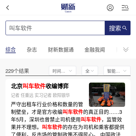
搜索
综合
杂志
财新数据通
金融我闻
财新mini
229个结果
时间不限
全文
智能排序
北京
叫车软件
收编博弈
记者 任重远 实习记者 欧阳银华
严守出租车行业价格和数量的管
制壁垒，才是官方收编
叫车软件
的真正目的……3
年5月，深圳也曾禁止司机使用
叫车软件
，监管效
果并不理想。
叫车软件
的存在为司机和乘客都提供
了便利，反市场的管制政策不得民心。 中国政法