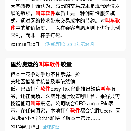
大学教授王涌认为，高昂的交易成本是现代经济发
展的瓶颈，
叫车软件
本质上是一种创新性服务模
式，通过网络技术带来交易成本的节约。对
叫车软
件
中的加价幅度，可以在乘客自愿原则下进行比例
限制，而非一棒子打死。……
2013年8月30日 ·
《财新周刊》2013年第34期
里约奥运的
叫车软件
较量
但本土竞争对手也不甘示弱。拉
美地区智能手机普及率依然偏
低，巴西打车
软件
Easy Taxi借此推出短信
叫车
服
务，还在商场、医院等场所设置呼叫台，乘客只需
按键便可
叫车
来接。公司联合CEO Jorge Pilo表
示，在任何国家，本地打车
软件
都会完胜Uber，因
为Uber不可能比他们更了解本土市场……
2016年8月18日 ·
全球财经