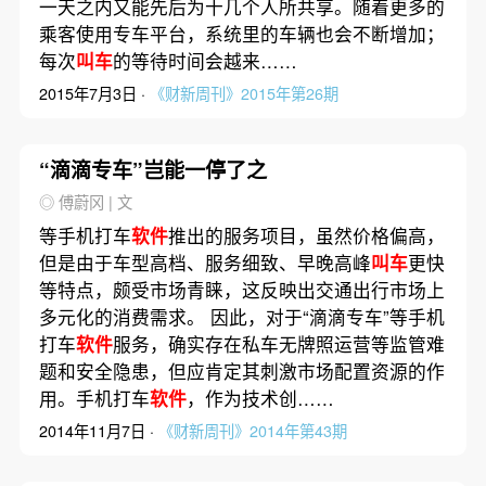
一天之内又能先后为十几个人所共享。随着更多的
乘客使用专车平台，系统里的车辆也会不断增加；
每次
叫车
的等待时间会越来……
2015年7月3日 ·
《财新周刊》2015年第26期
“滴滴专车”岂能一停了之
◎ 傅蔚冈 | 文
等手机打车
软件
推出的服务项目，虽然价格偏高，
但是由于车型高档、服务细致、早晚高峰
叫车
更快
等特点，颇受市场青睐，这反映出交通出行市场上
多元化的消费需求。 因此，对于“滴滴专车”等手机
打车
软件
服务，确实存在私车无牌照运营等监管难
题和安全隐患，但应肯定其刺激市场配置资源的作
用。手机打车
软件
，作为技术创……
2014年11月7日 ·
《财新周刊》2014年第43期