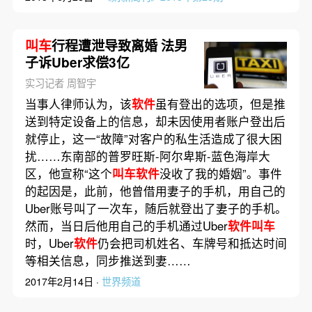
叫车
行程遭泄导致离婚 法男
子诉Uber求偿3亿
实习记者 周智宇
当事人律师认为，该
软件
虽有登出的选项，但是推
送到特定设备上的信息，却未因使用者账户登出后
就停止，这一“故障”对客户的私生活造成了很大困
扰……东南部的普罗旺斯-阿尔卑斯-蓝色海岸大
区，他宣称“这个
叫车软件
没收了我的婚姻”。事件
的起因是，此前，他曾借用妻子的手机，用自己的
Uber账号叫了一次车，随后就登出了妻子的手机。
然而，当日后他用自己的手机通过Uber
软件叫车
时，Uber
软件
仍会把司机姓名、车牌号和抵达时间
等相关信息，同步推送到妻……
2017年2月14日 ·
世界频道