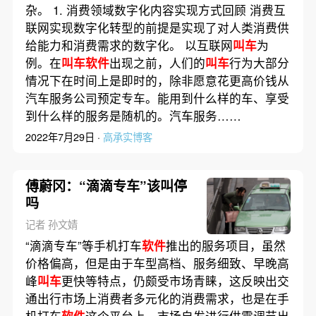
杂。 1. 消费领域数字化内容实现方式回顾 消费互
联网实现数字化转型的前提是实现了对人类消费供
给能力和消费需求的数字化。 以互联网
叫车
为
例。在
叫车软件
出现之前，人们的
叫车
行为大部分
情况下在时间上是即时的，除非愿意花更高价钱从
汽车服务公司预定专车。能用到什么样的车、享受
到什么样的服务是随机的。汽车服务……
2022年7月29日 ·
高承实博客
傅蔚冈：“滴滴专车”该叫停
吗
记者 孙文婧
“滴滴专车”等手机打车
软件
推出的服务项目，虽然
价格偏高，但是由于车型高档、服务细致、早晚高
峰
叫车
更快等特点，仍颇受市场青睐，这反映出交
通出行市场上消费者多元化的消费需求，也是在手
机打车
软件
这个平台上，市场自发进行供需调节出