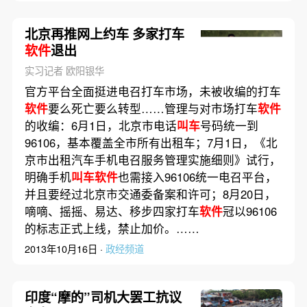
北京再推网上约车 多家打车
软件
退出
实习记者 欧阳银华
官方平台全面挺进电召打车市场，未被收编的打车
软件
要么死亡要么转型……管理与对市场打车
软件
的收编：6月1日，北京市电话
叫车
号码统一到
96106，基本覆盖全市所有出租车；7月1日，《北
京市出租汽车手机电召服务管理实施细则》试行，
明确手机
叫车软件
也需接入96106统一电召平台，
并且要经过北京市交通委备案和许可；8月20日，
嘀嘀、摇摇、易达、移步四家打车
软件
冠以96106
的标志正式上线，禁止加价。……
2013年10月16日 ·
政经频道
印度“摩的”司机大罢工抗议