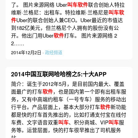
了。 图片来源网络 Uber
叫车软件
联合创始人特拉
维斯·兰格尼：出租车。特拉维斯·兰格尼是
叫车软
件
Uber的联合创始人兼CEO。Uber最近的市值达
到182亿美元，但兰格尼个人拥有的股份没有公
开。他出门用Uber
软件
打车。 图片来源网络 2
2……
2014年12月2日 ·
政经频道
2014中国互联网哈哈榜之5:十大APP
简介：诞生于2012年5月，是目前国内最大、覆盖
面最广的打车
软件
，也是国内第一个即有出租车服
务，又有中高端约租车（一号专车）服务的移动出
行平台。产品层面上，基本大部分打车
软件
新功能
都是快的打车首先推出的，比如打通支付宝在线付
车费、文字语音双重
叫车
、积分商城、VIP
叫车
服
务等。运营层面，快的打车很早推出了司机服务
站……