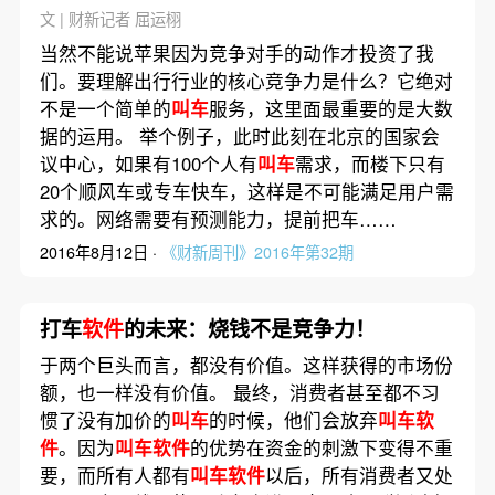
文 | 财新记者 屈运栩
当然不能说苹果因为竞争对手的动作才投资了我
们。要理解出行行业的核心竞争力是什么？它绝对
不是一个简单的
叫车
服务，这里面最重要的是大数
据的运用。 举个例子，此时此刻在北京的国家会
议中心，如果有100个人有
叫车
需求，而楼下只有
20个顺风车或专车快车，这样是不可能满足用户需
求的。网络需要有预测能力，提前把车……
2016年8月12日 ·
《财新周刊》2016年第32期
打车
软件
的未来：烧钱不是竞争力！
于两个巨头而言，都没有价值。这样获得的市场份
额，也一样没有价值。 最终，消费者甚至都不习
惯了没有加价的
叫车
的时候，他们会放弃
叫车软
件
。因为
叫车软件
的优势在资金的刺激下变得不重
要，而所有人都有
叫车软件
以后，所有消费者又处