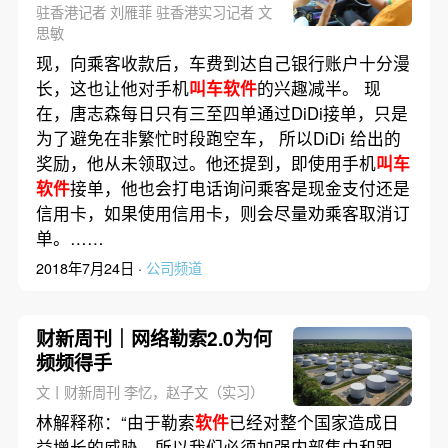
驻香港记者 刘雁菲 驻香港实习记者 文
思敏
现，向乘客收款后，车费到达自己银行账户十分漫
长，这也让他对手机
叫车软件
的兴趣减半。 现
在，唐志森每日只有三至四单通过DiDi接单，只是
为了避免在非繁忙时段跑空车， 所以DiDi 给出的
奖励，他从未领取过。他还提到，即使用手机
叫车
软件
接单，他也会打电话询问乘客是现金支付还是
信用卡，如果使用信用卡，则会尽量劝乘客取消订
单。……
2018年7月24日 ·
公司频道
财新周刊｜网络勒索2.0为何
频频得手
文丨财新周刊 李忆，赵子文（实习）
林解释称：“由于勒索
软件
已经对整个国家造成日
益增长的威胁，所以我们必须加强内部集中和跟