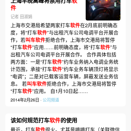
上海早晚高峰将禁用打车
软
件
记者 田淑娟
上海市交港局希望两家打车
软件
在2月底前明确态
度，将“打车
软件
”与出租汽车公司电调平台开展合
作，若
叫车软件
拒绝合作，上海市交港局将暂停
“打车
软件
”应用……前明确态度，将“打车
软件
”与
出租汽车公司电调平台开展合作。 合作具体包括
两方面：一是“打车
软件
”约车业务纳入电调业务统
计范围，承接“打车
软件
”约车业务车辆顶灯将显示
“电调”；二是对已载客运营车辆，屏蔽发送业务信
息。 若
叫车软件
拒绝合作，上海市交港局将暂停
“打车
软件
”应用。 自1月10日起……
2014年2月26日 ·
公司频道
该如何规范打车
软件
的使用
最近，打车
软件
很火。尤其是嘀嘀打车（关联微信