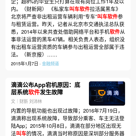
企；超8%的毕业生只打算在现有岗位工作1年及以
内。（财新网） 《私家车
叫车软件
拉活属黑车》
北京将严查非出租运营车辆利用“专车”
叫车软件
参
与租赁运营。昨天，记者从北京市交通执法总队获
悉，2014年以来共查处借助网络平台和手机
软件
从
事非法运营的黑车47辆。相关负责人表态，组织没
有出租车运营资质的车辆参与出租运营全部属于违
法。（新京报）……
2015年1月7日 ·
金融频道
滴滴公布App宕机原因：底
层系统
软件
发生故障
文｜财新 刘沛林
内置的导航功能也出现过故障；2016年7月19日，
滴滴称出现系统故障，导致部分乘客、车主无法登
陆App；2015年10月8日，滴滴在部分地区出现无
法
叫车
的情况，滴滴当时称原因是深圳部分服务器