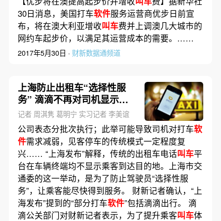
【优步将在澳提高起步价并增收
叫车
费】据新华社
30日消息，美国打车
软件
服务运营商优步日前宣
布，将在澳大利亚增收
叫车
费并上调澳几大城市的
网约车起步价，以满足其运营成本的需要。……
2017年5月30日 ·
财新数据通频道
上海防止出租车“选择性服
务” 滴滴不再对司机显示乘
客目的地
记者 周淇隽 葛明宁 实习记者 李美谊
公司表态分批次执行；此举可能导致司机对打车
软
件
需求减弱，见客停车的传统模式一定程度复
兴…… “上海发布”解释，传统的出租车电话
叫车
平
台在车辆终端均不显示乘客到达目的地。上海市交
通委的这一举动，是为了防止驾驶员“选择性服
务”，让乘客能尽快得到服务。 财新记者确认，“上
海发布”提到的“部分打车
软件
”包括滴滴出行。 滴
滴公关部门对财新记者表示，为了提升乘客
叫车
体