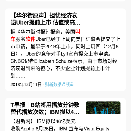
【华尔街原声】担忧经济衰
退Uber提前上市 估值或高达
1200亿美元
据《华尔街时报》报道，美国
叫
车
服务
软件
Uber已经于上周向美国证监会提交了上
市申请，最早于2019年上市。同时上周四（12月6
日），Uber的竞争对手Lyft宣布提交上市申请。
CNBC记者Elizabeth Schulze表示，由于市场对经
济衰退到来的担心，不少企业计划提前上市计
划……
2018年12月11日 ·
财新数据通频道
T早报｜B站将用播放分钟数
替代播放次数；IBM拟以46
亿美元收购Apptio；广汽首
【财新网】 IBM拟以46亿美元
次公开展示飞行汽车
收购Apptio 6月26日，IBM 宣布与Vista Equity