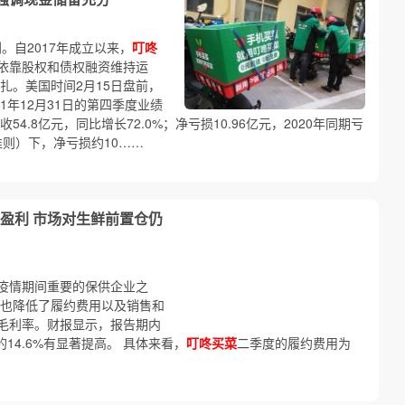
利。自2017年成立以来，
叮咚
依靠股权和债权融资维持运
扎。美国时间2月15日盘前，
21年12月31日的第四季度业绩
收54.8亿元，同比增长72.0%；净亏损10.96亿元，2020年同期亏
计准则）下，净亏损约10……
盈利 市场对生鲜前置仓仍
疫情期间重要的保供企业之
也降低了履约费用以及销售和
毛利率。财报显示，报告期内
的14.6%有显著提高。 具体来看，
叮咚买菜
二季度的履约费用为