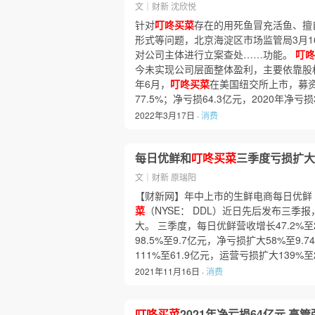
文｜财新 沈欣悦
针对
叮咚买菜
存在的用死鱼冒充活鱼、擅
形式等问题，北京海淀区市场监管局3月1
对公司主体进行立案查处……功能。
叮咚
今未实现公司层面整体盈利，主要依靠股权
年6月，
叮咚买菜
在美国纽交所上市，募资约
77.5%；净亏损64.3亿元，2020年净亏损
2022年3月17日 ·
消费
每日优鲜和
叮咚买菜
三季度亏损扩大
文｜财新 原瑞阳
【财新网】年中上市的生鲜电商每日优鲜（N
菜
（NYSE： DDL）近日先后发布三季
大。 三季度，每日优鲜营收增长47.2%至
98.5%至9.7亿元，净亏损扩大58%至9.7
111%至61.9亿元，运营亏损扩大139%至
2021年11月16日 ·
消费
叮咚买菜
2021年净亏损64亿元 高