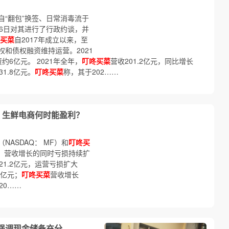
自“翻包”换签、日常消毒流于
6日对其进行了行政约谈，并
买菜
自2017年成立以来，至
和债权融资维持运营。2021
6亿元。 2021年全年，
叮咚买菜
营收201.2亿元，同比增长
31.8亿元。
叮咚买菜
称，其于202……
 生鲜电商何时能盈利？
ASDAQ： MF）和
叮咚买
报，营收增长的同时亏损持续扩
21.2亿元，运营亏损扩大
4亿元；
叮咚买菜
营收增长
20……
管强调现金储备充分