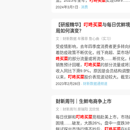
显。2023年全年，
叮咚买菜
实现GMV…
2024年3月1日 ·
消费
【研报精华】
叮咚买菜
与每日优鲜境
局如何演变？
文｜财新数据 牟雅菲 詹心曲（实习）
受疫情影响，去年四季度消费者更多转向
着防疫政策不断优化，线下商超、菜市场
咚买菜
的部分流量或将流失……断优化，
销售预计回暖，
叮咚买菜
的部分流量或将
收入同比下滑9.9%，原因是会员结构调
以来，
叮咚买菜
股价表现波动较大。截至2
2023年2月28日 ·
财新数据通频道
财新周刊｜生鲜电商争上市
文｜财新周刊 原瑞阳 沈欣悦
每日优鲜和
叮咚买菜
竞相赴美上市，市场
困境……破发，大跌26%，盘中一度跌3
鲜试探出市场行情不妙后，
叮咚买菜
在6