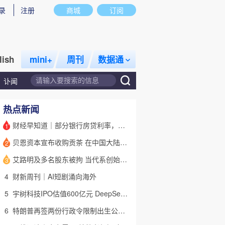
录
注册
商城
订阅
lish
mini+
周刊
数据通
讣闻
热点新闻
财经早知道｜部分银行房贷利率，降至“2字头
1
贝恩资本宣布收购贡茶 在中国大陆无法注册商标后退出市场
2
话题
特别呈现
私房课
艾路明及多名股东被拘 当代系创始人因何此时被清算
3
4
财新周刊｜AI短剧涌向海外
5
宇树科技IPO估值600亿元 DeepSeek参与战略配售
6
特朗普再签两份行政令限制出生公民权 意图打击生育旅游产业