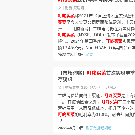
文｜财新 原瑞阳
叮咚买菜
称2021年12月上海地区实现盈
买菜
至今未实现公司层面整体盈利，主要
营…… 【财新网】生鲜电商仍在为盈利挣
叮咚买菜
（NYSE：DDL）发布了截至20
报告。2021年第四季度，
叮咚买菜
实现营
损12.45亿元。Non-GAAP（非美国会
2022年2月15日 ·
消费
【市场洞察】
叮咚买菜
首次实现单季
存疑虑
文｜财新数据 张峻（实习），赵甜甜
生鲜消费转向线上渠道，
叮咚买菜
是上海
一。 在疫情因素之外，
叮咚买菜
在二季度
营销费用，从而降低成本，提升了企业的
叮咚买菜
的毛利率为31.6%，较去年同期
15……
2022年8月19日 ·
财新数据通频道