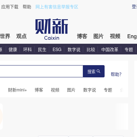
登
应用下载
帮助
网上有害信息举报专区
世界
观点
博客
图片
视频
Eng
源
健康
环科
民生
ESG
数字说
比较
中国改革
专题
搜索
帮助？
闻
财新mini+
博客
视频
图片
数字说
专题
会议