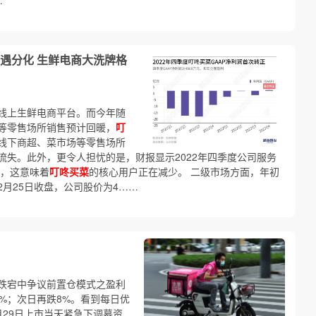
…
遇分化 生鲜电商大洗牌格
线上生鲜电商平台。而今年随
等零售场所销售预计回暖，
叮
线下商超、菜市场等零售场所
流失。此外，更令人担忧的是，财报显示2022年四季度公司服务
整，这意味着
叮咚买菜
的核心用户正在减少。 二级市场方面，年初
月25日收盘，公司股价为4……
跌宕中争议前置仓模式之盈利
8%；次日再跌8%。看到每日优
月29日上市当天紧急下调募资