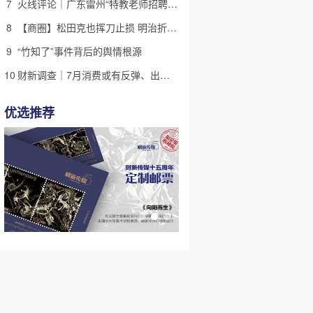
7
火线评论｜广东雷州“特教老师招聘违规”很雷，仍有诸多疑点
8
【商圈】松田克也挥刀止损 明治折戟中国乳业
9
“竹知了”事件背后的舆情根源
10
财新调查｜7月消费或有反弹、出口维持强劲 受哪些因素带动？
优选推荐