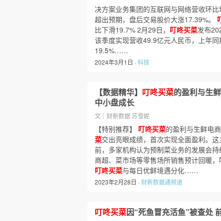
决方案业务集团的互联网与网络营收环比增
超出预期，盘后交易股价大涨17.39%。
比下滑19.7% 2月29日，
叮咚买菜
发布2
该季度实现营收49.9亿元人民币，上年同期
19.5%……
2024年3月1日 ·
科技
【数据精华】
叮咚买菜
的盈利与生鲜
中小盘成长
文｜财新数据 苏雪妮
【特别推荐】
叮咚买菜
的盈利与生鲜电商
菜
交出亮眼成绩，首次实现全面盈利。这主
前，多家机构认为预制菜业务的发展会持
商超、菜市场等零售场所销售预计回暖，
叮咚买菜
与每日优鲜境遇分化……
2023年2月28日 ·
财新数据通频道
叮咚买菜
因“死鱼冒充活鱼”被查处