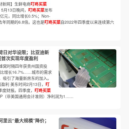
 【财新网】生鲜电商
叮咚买菜
。5月13日晚间，
叮咚买菜
发布
亿元，同比增长0.5%；Non-
是去年同期的6.8倍。这也是
叮咚买菜
自2022年四季度以来连续第六
荷日对华设限；比亚迪新
迎首次实现年度盈利
蜂窝时隔四年获贵州国资投
比增长16.7%……城市的需求
，吸引了海量新房东的加入。
面盈利 美东时间2月13日，
叮
第四季度财报。四季度，
叮咚买菜
GAAP（非美国通用会计准则）净利润为1……
阿里云“最大规模”降价；