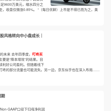
足9600万美元，缩水四分之
，收盘仅微涨0.85%。 “（每日优鲜）上市是不得已而为之，美
A股风格转向中小盘成长｜
的未来 去年四季度，
叮咚买
要是“降本增效”的结果。目
续利好公司盈利。但随着线下
叮咚的部分流量也可能流失。另一边，京东似乎也在深入布局……
预期
；Non-GAAP口径下归母净利润