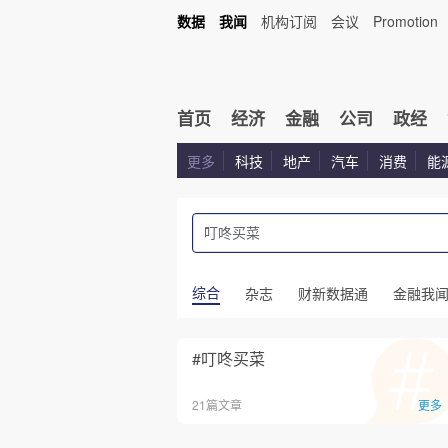
数据
我闻
机构订阅
会议
Promotion
首页
经济
金融
公司
政经
更多
科技
地产
汽车
消费
能
综合
杂志
财新数据通
金融我
#叮咚买菜
21篇文章
更多