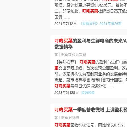
规模，原计划至少募资3.3亿美元，最终不
三。即便如此，
叮咚买菜
挂牌当日高开低走
国资……
2021年7月2日 ·
《财新周刊》2021年第26期
叮咚买菜
的盈利与生鲜电商的未来/
数据精华
文｜财新数据 苏雪妮
【特别推荐】
叮咚买菜
的盈利与生鲜电商
菜
交出亮眼成绩，首次实现全面盈利。这主
前，多家机构认为预制菜业务的发展会持
商超、菜市场等零售场所销售预计回暖，
叮咚买菜
与每日优鲜境遇分化……
2023年2月28日 ·
金融频道
叮咚买菜
一季度营收微增 上调盈利
文｜财新 孙嫣然
叮咚买菜
营收50.2亿元，同比增长0.5%