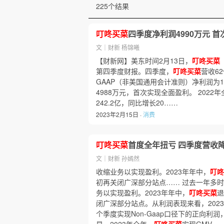
225个结果
叮咚买菜
四季度净利润4990万元 
文｜财新 杨锦曦
【财新网】美东时间2月13日，
叮咚买菜
第四季度财报。四季度，
叮咚买菜
营收62
GAAP（非美国通用会计准则）净利润为1.
4988万元，首次实现全面盈利。 2022
242.2亿，同比增长20……
2023年2月15日 ·
消费
叮咚买菜
首度全年扭亏 四季度营收
文｜财新 孙嫣然
收缩业务以实现盈利。2023年年中，
叮咚
初再关闭广深部分站点…… 过去一年多
务以实现盈利。2023年年中，
叮咚买菜
退
闭广深部分站点。从利润表现来看，202
个季度实现Non-Gaap口径下的正向利