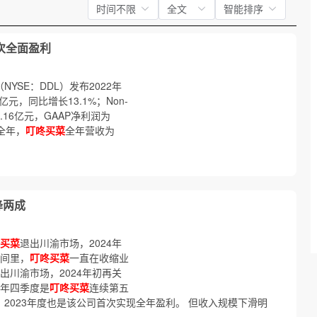
时间不限
全文
智能排序
首次全面盈利
（NYSE：DDL）发布2022年
亿元，同比增长13.1%；Non-
16亿元，GAAP净利润为
年全年，
叮咚买菜
全年营收为
降两成
买菜
退出川渝市场，2024年
时间里，
叮咚买菜
一直在收缩业
出川渝市场，2024年初再关
3年四季度是
叮咚买菜
连续第五
润，2023年度也是该公司首次实现全年盈利。 但收入规模下滑明