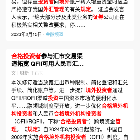
易，但存量
投资者
向
境外
账户转入增量资金时应当
严格遵守我国
外汇管理
的有关
规定
。 证监会发言
人表示，“绝大部分涉及此类业务的
证券
公司正在
积极落实相关整改要求，停……
2023年2月15日 ·
金融频道
合格投资者
参与汇市交易渠
道拓宽 QFII可用人民币汇出
本金和收益
文｜财新 王石玉
本次修订适当放宽汇出币种限制、简化登记和汇兑
手续、简化账户等，进一步提升
境外投资者
通过
QFII/RQFII渠道
投资
中国资本市场的便利化水
平……融领域制度型开放，进一步优化
合格境外机
构投资者
和人民币
合格境外机构投资者
（QFII/RQFII，下称“
合格投资者
”）跨境资金
管
理
。《
规定
》自2024年8月26日起施行。 中国自
2002年实施
合格境外机构投资者
（QFII）制度，自