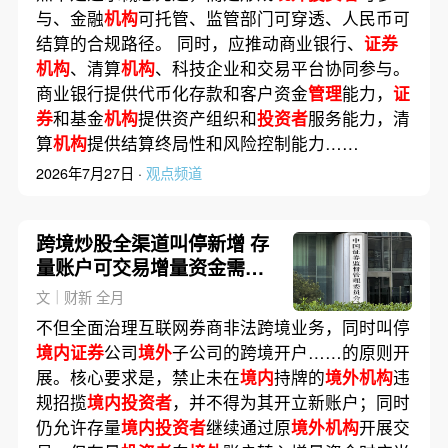
与、金融
机构
可托管、监管部门可穿透、人民币可
结算的合规路径。 同时，应推动商业银行、
证券
机构
、清算
机构
、科技企业和交易平台协同参与。
商业银行提供代币化存款和客户资金
管理
能力，
证
券
和基金
机构
提供资产组织和
投资者
服务能力，清
算
机构
提供结算终局性和风险控制能力……
2026年7月27日 ·
观点频道
跨境炒股全渠道叫停新增 存
量账户可交易增量资金需合
规
文｜财新 全月
不但全面治理互联网券商非法跨境业务，同时叫停
境内证券
公司
境外
子公司的跨境开户……的原则开
展。核心要求是，禁止未在
境内
持牌的
境外机构
违
规招揽
境内投资者
，并不得为其开立新账户；同时
仍允许存量
境内投资者
继续通过原
境外机构
开展交