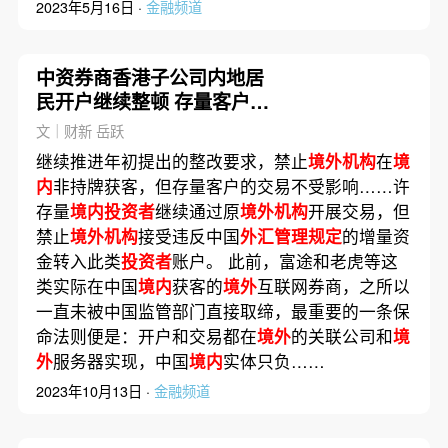
2023年5月16日 ·
金融频道
中资券商香港子公司内地居
民开户继续整顿 存量客户不
受影响
文｜财新 岳跃
继续推进年初提出的整改要求，禁止
境外机构
在
境
内
非持牌获客，但存量客户的交易不受影响……许
存量
境内投资者
继续通过原
境外机构
开展交易，但
禁止
境外机构
接受违反中国
外汇管理规定
的增量资
金转入此类
投资者
账户。 此前，富途和老虎等这
类实际在中国
境内
获客的
境外
互联网券商，之所以
一直未被中国监管部门直接取缔，最重要的一条保
命法则便是：开户和交易都在
境外
的关联公司和
境
外
服务器实现，中国
境内
实体只负……
2023年10月13日 ·
金融频道