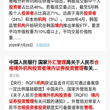
策略分析师刘刚在研报中指出，韩股成交额中个人
投资者
占比达46%。若看成交量占比，截至5月韩
股个人
投资者
占比高达71%，远高于海外
投资者
（24%）和本地
机构
（5%）。 2026年4月，韩国
监管
机构
开始研究在韩国
境内
推出单股ETF，要求
平均市值权重为10%或以上，平均交易价值权
重……
2026年7月29日 ·
金融频道
中国人民银行 国家
外汇管理
局关于人民币
合
格境外机构投资者境内证券投资管理
有关问
题的通知
潘宇静
【央行：RQFII
机构
获证监会许可后可通过备案获
一定比例基础额度】中国央行、国家外管局发布
《关于人民币
合格境外机构投资者
（RQFII）
境内
证券投资管理
有关问题的通知》。外管局对单家人
民币
合格投资者投资
额度实行备案或审批
管理
。