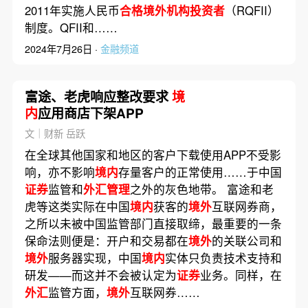
2011年实施人民币
合格境外机构投资者
（RQFII）
制度。QFII和……
2024年7月26日 ·
金融频道
富途、老虎响应整改要求
境
内
应用商店下架APP
文｜财新 岳跃
在全球其他国家和地区的客户下载使用APP不受影
响，亦不影响
境内
存量客户的正常使用……于中国
证券
监管和
外汇管理
之外的灰色地带。 富途和老
虎等这类实际在中国
境内
获客的
境外
互联网券商，
之所以未被中国监管部门直接取缔，最重要的一条
保命法则便是：开户和交易都在
境外
的关联公司和
境外
服务器实现，中国
境内
实体只负责技术支持和
研发——而这并不会被认定为
证券
业务。同样，在
外汇
监管方面，
境外
互联网券……