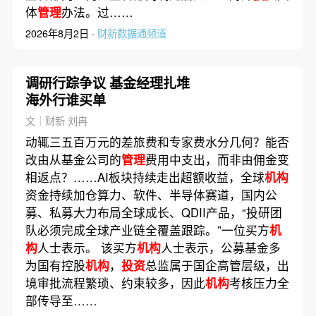
体
管理
办法。过……
2026年8月2日 ·
财新数据通频道
调研行踪争议 基金经理扎堆
海外行谁买单
文｜财新 刘冉
动辄三五百万元的差旅费和专家费水分几何？能否
改由从基金公司的
管理
费用中支出，而非由佣金变
相返点？……AI板块持续走出超额收益，全球
机构
资金持续加仓算力、软件、半导体赛道，国内公
募、私募大力布局全球成长、QDII产品，“投研团
队必须完成全球产业链全覆盖跟踪。”一位买方
机
构
人士表示。 该买方
机构
人士表示，公募基金多
为国有控股
机构
，
投资
总监属于国企高管层级，出
境审批流程繁琐、约束较多，因此
机构
考核压力全
部传导至……