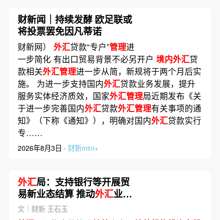
财新闻｜持续发酵 欧足联或
将投票罢免因凡蒂诺
财新网）
外汇
贷款“专户”
管理
进
一步简化 有出口贸易背景不必另开户
境内外汇
贷
款相关
外汇管理
进一步从简，新规将于两个月后实
施。 为进一步支持国内
外汇
贷款业务发展，提升
服务实体经济质效，国家
外汇管理
局近期发布《关
于进一步完善国内
外汇
贷款
外汇管理
有关事项的通
知》（下称《通知》），明确对国内
外汇
贷款实行
专……
2026年8月3日 ·
财新mini+
外汇
局：支持银行等开展贸
易新业态结算 推动
外汇
业务
流程再造
文｜财新 王石玉