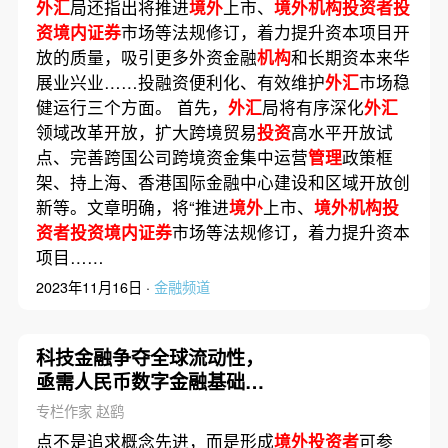
外汇
局还指出将推进
境外
上市、
境外机构投资者投
资境内证券
市场等法规修订，着力提升资本项目开
放的质量，吸引更多外资金融
机构
和长期资本来华
展业兴业……投融资便利化、有效维护
外汇
市场稳
健运行三个方面。 首先，
外汇
局将有序深化
外汇
领域改革开放，扩大跨境贸易
投资
高水平开放试
点、完善跨国公司跨境资金集中运营
管理
政策框
架、持上海、香港国际金融中心建设和区域开放创
新等。文章明确，将“推进
境外
上市、
境外机构投
资者投资境内证券
市场等法规修订，着力提升资本
项目……
2023年11月16日 ·
金融频道
科技金融争夺全球流动性，
亟需人民币数字金融基础设
施建设
专栏作家 赵鹞
点不是追求概念先进，而是形成
境外投资者
可参