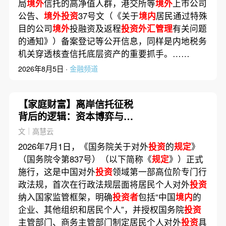
局
境外
信托的高净值人群，港交所等
境外
上市公司
公告、
境外投资
37号文（《关于
境内
居民通过特殊
目的公司
境外
投融资及返程
投资外汇管理
有关问题
的通知》）备案登记等公开信息，同样是内地税务
机关穿透核查信托底层资产的重要抓手。……
2026年8月5日 ·
金融频道
【家庭财富】离岸信托征税
背后的逻辑：资本博弈与在
岸信托崛起
文｜高慧云
2026年7月1日，《国务院关于对外
投资
的
规定
》
（国务院令第837号）（以下简称《
规定
》）正式
施行，这是中国对外
投资
领域第一部高位阶专门行
政法规，首次在行政法规层面将居民个人对外
投资
纳入国家监管框架，明确
投资者
包括“中国
境内
的
企业、其他组织和居民个人”，并授权国务院
投资
主管部门、商务主管部门制定居民个人对外
投资
具