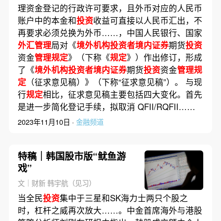
理资金登记的行政许可要求，且外币对应的人民币
账户中的本金和
投资
收益可直接以人民币汇出，不
再要求必须兑换为外币……，中国人民银行、国家
外汇管理
局对《
境外机构投资者境内证券
期货
投资
资金
管理规定
》（下称《
规定
》）作出修订，形成
了《
境外机构投资者境内证券
期货
投资
资金
管理规
定
（征求意见稿）》（下称“征求意见稿”）。 与现
行
规定
相比，征求意见稿主要包括四大变化。首先
是进一步简化登记手续，拟取消 QFII/RQFII……
2023年11月10日 ·
金融频道
特稿｜韩国股市版“鱿鱼游
戏”
文｜财新 韩宇航（见习）
当全民
投资
集中于三星和SK海力士两只个股之
时，杠杆之威再次放大……。中金首席海外与港股