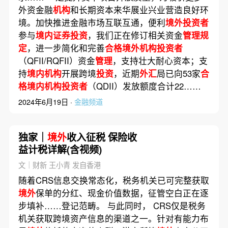
外资金融
机构
和长期资本来华展业兴业营造良好环
境。加快推进金融市场互联互通，便利
境外投资者
参与
境内证券投资
，我们正在修订相关资金
管理规
定
，进一步简化和完善
合格境外机构投资者
（QFII/RQFII）资金
管理
，支持壮大耐心资本；支
持
境内机构
开展跨境
投资
，近期
外汇
局已向53家
合
格境内机构投资者
（QDII）发放额度合计22……
2024年6月19日 ·
金融频道
独家｜
境外
收入征税 保险收
益计税详解(含视频)
文｜财新 王小青 发自香港
随着CRS信息交换常态化，税务机关已可完整获取
境外
保单的分红、现金价值数据，征管空白正在逐
步填补……登记范畴。 与此同时， CRS仅是税务
机关获取跨境资产信息的渠道之一。针对有能力布