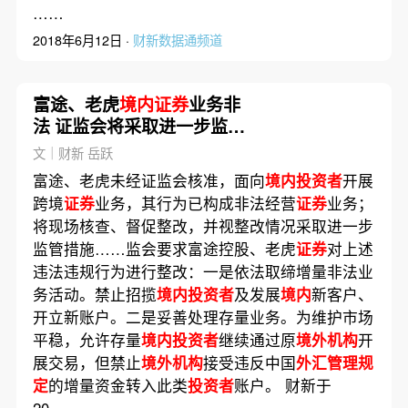
……
2018年6月12日 ·
财新数据通频道
富途、老虎
境内证券
业务非
法 证监会将采取进一步监管
措施
文｜财新 岳跃
富途、老虎未经证监会核准，面向
境内投资者
开展
跨境
证券
业务，其行为已构成非法经营
证券
业务；
将现场核查、督促整改，并视整改情况采取进一步
监管措施……监会要求富途控股、老虎
证券
对上述
违法违规行为进行整改：一是依法取缔增量非法业
务活动。禁止招揽
境内投资者
及发展
境内
新客户、
开立新账户。二是妥善处理存量业务。为维护市场
平稳，允许存量
境内投资者
继续通过原
境外机构
开
展交易，但禁止
境外机构
接受违反中国
外汇管理规
定
的增量资金转入此类
投资者
账户。 财新于