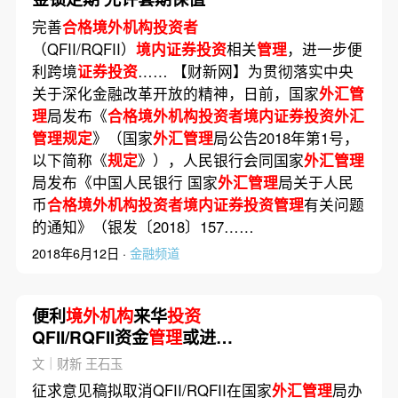
完善
合格境外机构投资者
（QFII/RQFII）
境内证券投资
相关
管理
，进一步便
利跨境
证券投资
…… 【财新网】为贯彻落实中央
关于深化金融改革开放的精神，日前，国家
外汇管
理
局发布《
合格境外机构投资者境内证券投资外汇
管理规定
》（国家
外汇管理
局公告2018年第1号，
以下简称《
规定
》），人民银行会同国家
外汇管理
局发布《中国人民银行 国家
外汇管理
局关于人民
币
合格境外机构投资者境内证券投资管理
有关问题
的通知》（银发〔2018〕157……
2018年6月12日 ·
金融频道
便利
境外机构
来华
投资
QFII/RQFII资金
管理
或进一
步简化
文｜财新 王石玉
征求意见稿拟取消QFII/RQFII在国家
外汇管理
局办