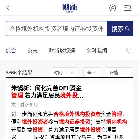
搜索
综合
杂志
财新数据通
金融我闻
财新mini
9866个结果
时间不限
全文
智能排序
朱鹤新：简化完善QFII资金
管理
着力满足居民
境外投资
合理需求
文｜财新 刘畅
进一步简化和完善
合格境外机构投资者
资金
管理
，
便利
境外投资者
参与
境内证券投资
；支持
境内机构
开展跨境
投资
，着力满足居民
境外投资
合理需
求…… 一是提升资本项目开放质量，为吸引更多