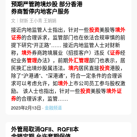
预期严管跨境炒股 部分香港
券商暂停内地客户服务
文｜财新 王小青 王娟娟
接近内地监管人士指出，针对一些
投资
美股等
境外
证券
的合理诉求，监管部门也在依法合规审慎的前
提下研究“开正路”…… 接近内地监管人士对财新
称，
境外
券商跨境展业（招揽客户）违反《
证券
经
纪业务
管理
办法》，前期
外汇管理
部门也表示，居
民换汇出境炒股属违法。
境内
居民直接
投资
港股，
除了“沪港通”、“深港通”，符合一定条件的合理诉
求可以考虑允许，如
境外
上市公司员工参与股权激
励。 该人士也指出，针对一些
投资
美股等
境外证
券
的合理诉求，监管……
2023年2月13日 ·
金融频道
外管局取消QFII、RQFII本
金锁定期 允许套期保值