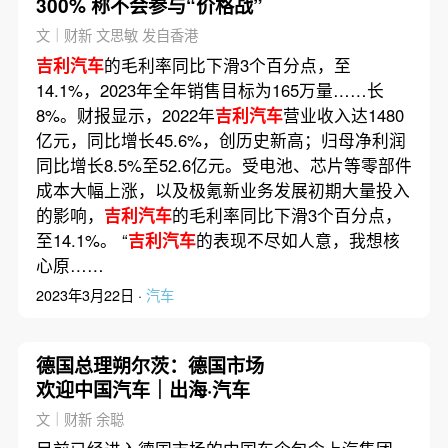
300% 称不会参与“价格战”
文｜财新 文思敏 发自香港
吉利汽车
的毛利率同比下滑3个百分点，至
14.1%，2023年全年销售目标为165万量……长
8%。财报显示，2022年
吉利汽车
营业收入达1480
亿元，同比增长45.6%，创历史新高；归母净利润
同比增长8.5%至52.6亿元。受电池、芯片等零部件
成本大幅上涨，以及极氪新业务发展初期大量投入
的影响，
吉利汽车
的毛利率同比下滑3个百分点，
至14.1%。 “
吉利汽车
的表现不尽如人意，我想核
心原……
2023年3月22日 ·
汽车
德国总理朔尔茨：德国市场
欢迎中国汽车｜出海·汽车
文｜财新 余聪