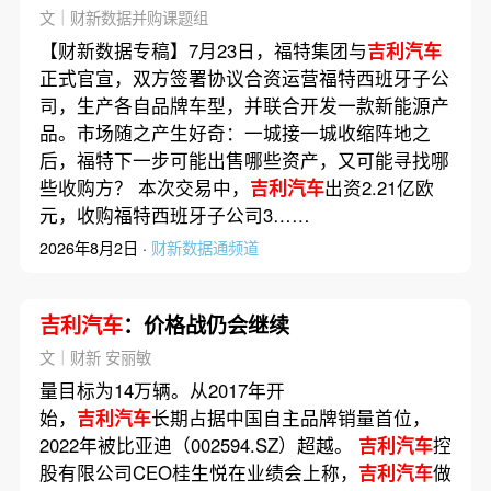
放出什么资产
文｜财新数据并购课题组
【财新数据专稿】7月23日，福特集团与
吉利汽车
正式官宣，双方签署协议合资运营福特西班牙子公
司，生产各自品牌车型，并联合开发一款新能源产
品。市场随之产生好奇：一城接一城收缩阵地之
后，福特下一步可能出售哪些资产，又可能寻找哪
些收购方？ 本次交易中，
吉利汽车
出资2.21亿欧
元，收购福特西班牙子公司3……
2026年8月2日 ·
财新数据通频道
吉利汽车
：价格战仍会继续
文｜财新 安丽敏
量目标为14万辆。从2017年开
始，
吉利汽车
长期占据中国自主品牌销量首位，
2022年被比亚迪（002594.SZ）超越。
吉利汽车
控
股有限公司CEO桂生悦在业绩会上称，
吉利汽车
做