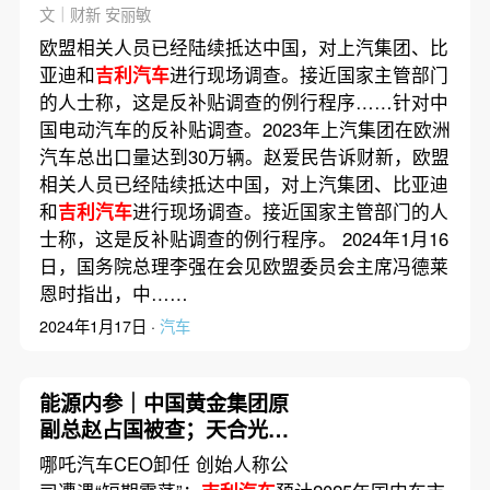
向欧洲｜出海·汽车
文｜财新 安丽敏
欧盟相关人员已经陆续抵达中国，对上汽集团、比
亚迪和
吉利汽车
进行现场调查。接近国家主管部门
的人士称，这是反补贴调查的例行程序……针对中
国电动汽车的反补贴调查。2023年上汽集团在欧洲
汽车总出口量达到30万辆。赵爱民告诉财新，欧盟
相关人员已经陆续抵达中国，对上汽集团、比亚迪
和
吉利汽车
进行现场调查。接近国家主管部门的人
士称，这是反补贴调查的例行程序。 2024年1月16
日，国务院总理李强在会见欧盟委员会主席冯德莱
恩时指出，中……
2024年1月17日 ·
汽车
能源内参｜中国黄金集团原
副总赵占国被查；天合光能
终止天合富家分拆上市
哪吒汽车CEO卸任 创始人称公