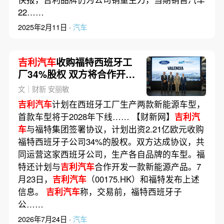
22……
2025年2月11日 ·
汽车
吉利汽车
收购福特西班牙工
厂34%股权 双方将合作开发
新能源车型
文｜财新 安丽敏
吉利汽车
计划在西班牙工厂生产两款新能源车型，
首款车型将于2028年下线…… 【财新网】
吉利汽
车
与福特集团签署协议，计划出资2.21亿欧元收购
福特西班牙子公司34%的股权。双方达成协议，共
同运营这家西班牙公司，生产各自品牌的车型。福
特还计划与
吉利汽车
合作开发一款新能源产品。7
月23日，
吉利汽车
（00175.HK）和福特发布上述
信息。
吉利汽车
称，交易前，福特西班牙子
公……
2026年7月24日 ·
汽车