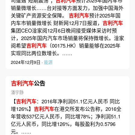
司遭遇“短期震荡”；
吉利汽车
预计2025年国内车市
销量微增长……台对接等方面发力，加强中国海外
关键矿产资源安全保障。
吉利汽车
预计2025年国
内车市销量微增长 财新网12月7日报道，
吉利汽车
集团CEO淦家阅12月6日晚间接受媒体采访时预
计，2025年国内汽车市场销量将保持微增长。淦家
阅希望
吉利汽车
（00175.HK）销量能够在2025年
实现同比两位数增长。……
2024年12月9日 ·
能源
吉利汽车
公告
潘宇静
【
吉利汽车
：2016年净利润51.1亿元人民币 同比
增126%】
吉利汽车
在港交所发布公告称，2016全
年营收537亿元人民币，同比增78%；净利润51.1
亿元人民币，同比增126%，每股盈利为0.5796
元。……