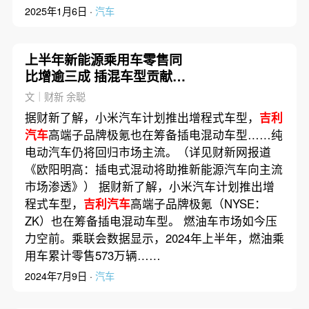
2025年1月6日 ·
汽车
上半年新能源乘用车零售同
比增逾三成 插混车型贡献突
出
文｜财新 余聪
据财新了解，小米汽车计划推出增程式车型，
吉利
汽车
高端子品牌极氪也在筹备插电混动车型……纯
电动汽车仍将回归市场主流。（详见财新网报道
《欧阳明高：插电式混动将助推新能源汽车向主流
市场渗透》） 据财新了解，小米汽车计划推出增
程式车型，
吉利汽车
高端子品牌极氪（NYSE：
ZK）也在筹备插电混动车型。 燃油车市场如今压
力空前。乘联会数据显示，2024年上半年，燃油乘
用车累计零售573万辆……
2024年7月9日 ·
汽车