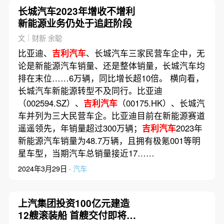
长城汽车2023年增收不增利
新能源业务仍处于追赶阶段
文｜财新 余聪
比亚迪、
吉利汽车
、长城汽车三家民营车企中，无
论是新能源汽车销量、还是整体销量，长城汽车均
排在末位……6万辆，同比增长超10倍。 横向看，
长城汽车新能源转型不及同行。比亚迪
（002594.SZ）、
吉利汽车
（00175.HK）、长城汽
车并列为三大民营车企。比亚迪目前在新能源赛道
遥遥领先，年销量超过300万辆；
吉利汽车
2023年
新能源汽车销量为48.7万辆，且拥有极氪001等明
星车型，当期汽车总销量接近17……
2024年3月29日 ·
汽车
上汽集团投资100亿元建造
12艘滚装船 首艘交付即将驶