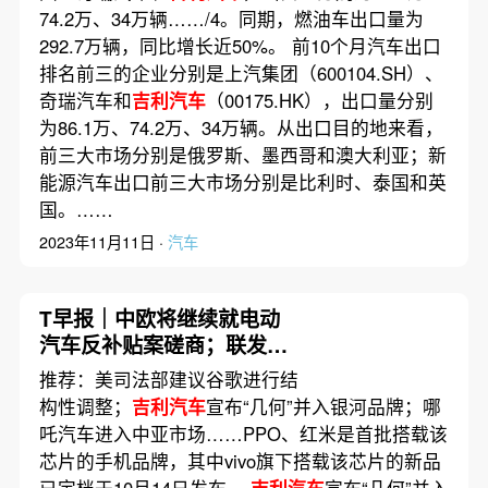
74.2万、34万辆……/4。同期，燃油车出口量为
292.7万辆，同比增长近50%。 前10个月汽车出口
排名前三的企业分别是上汽集团（600104.SH）、
奇瑞汽车和
吉利汽车
（00175.HK），出口量分别
为86.1万、74.2万、34万辆。从出口目的地来看，
前三大市场分别是俄罗斯、墨西哥和澳大利亚；新
能源汽车出口前三大市场分别是比利时、泰国和英
国。……
2023年11月11日 ·
汽车
T早报｜中欧将继续就电动
汽车反补贴案磋商；联发科
发布首款3纳米芯片；
推荐：美司法部建议谷歌进行结
DeepMind创始人获诺贝尔
构性调整；
吉利汽车
宣布“几何”并入银河品牌；哪
化学奖
吒汽车进入中亚市场……PPO、红米是首批搭载该
芯片的手机品牌，其中vivo旗下搭载该芯片的新品
已定档于10月14日发布。
吉利汽车
宣布“几何”并入