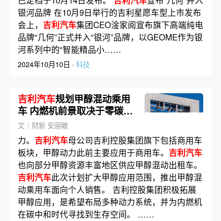
银河品牌 在10月9日举行的吉利星愿车型上市发布
会上，
吉利汽车
集团CEO淦家阅宣布旗下高端纯电
品牌“几何”正式并入“银河”品牌，以GEOME作为银
河系列中的“智能精品小……
2024年10月10日 ·
科技
吉利汽车
规划甲醇混动乘用
车 内燃机前景取决于零碳燃
料？
文｜财新 安丽敏
力。
吉利汽车
母公司吉利控股集团旗下包括商用车
板块，甲醇动力此前主要应用于商用车。
吉利汽车
也向部分甲醇资源丰富地区供应甲醇混动出租车。
吉利汽车
此次计划扩大甲醇应用范围，推出甲醇混
动乘用车面向个人销售。 吉利控股集团积极拓展
甲醇应用，是希望布局多种动力系统，并为内燃机
在碳中和时代寻找到生存空间。 ……