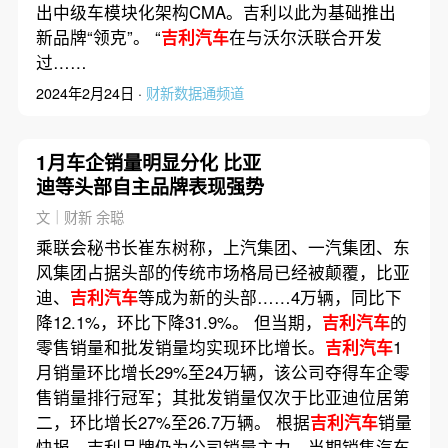
出中级车模块化架构CMA。吉利以此为基础推出
新品牌“领克”。 “
吉利汽车
在与沃尔沃联合开发
过……
2024年2月24日 ·
财新数据通频道
1月车企销量明显分化 比亚
迪等头部自主品牌表现强势
文｜财新 余聪
乘联会秘书长崔东树称，上汽集团、一汽集团、东
风集团占据头部的传统市场格局已经被颠覆，比亚
迪、
吉利汽车
等成为新的头部……4万辆，同比下
降12.1%，环比下降31.9%。 但当期，
吉利汽车
的
零售销量和批发销量均实现环比增长。
吉利汽车
1
月销量环比增长29%至24万辆，该公司夺得车企零
售销量排行冠军；其批发销量仅次于比亚迪位居第
二，环比增长27%至26.7万辆。 根据
吉利汽车
销量
快报，吉利品牌仍为公司销量主力，当期销售汽车