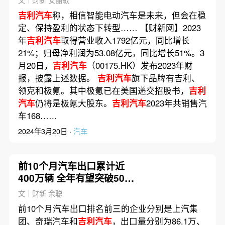
文｜财新 安丽敏
吉利汽车
称，相信智能电动汽车是未来，但会在稳
定、保持盈利的状态下转型…… 【财新网】2023
年
吉利汽车
取得营业收入1792亿元，同比增长
21%；归母净利润为53.08亿元，同比增长51%。3
月20日，
吉利汽车
（00175.HK）发布2023年财
报，披露上述数据。
吉利汽车
旗下品牌有吉利、
领克和极氪。其中极氪已在美国递交招股书，
吉利
汽车
仍将是极氪大股东。
吉利汽车
2023年共销售汽
车168……
2024年3月20日 ·
汽车
前10个月汽车出口累计近
400万辆 全年有望突破500
万辆
文｜财新 余聪
前10个月汽车出口排名前三的企业分别是上汽集
团、奇瑞汽车和
吉利汽车
，出口量分别为86.1万、