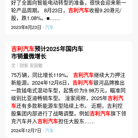
好了全面向智能电动转型的准备，很快会迎来新一
轮产品周期。 8月23日，
吉利汽车
收报9.20港元/
股，跌1.08%。■……
2023年8月23日 ·
汽车
吉利汽车
预计2025年国内车
市销量微增长
文｜财新 安丽敏
75万辆，同比增长119%。
吉利汽车
继续大力押注
新能源。2024年12月6日，
吉利汽车
银河品牌推出
一款插电式混动车型，起售价为9.98万元，瞄准同
级别比亚迪畅销车型。 淦家阅称，2025年
吉利汽
车
还有多款新能源车型陆续上市。 近期，吉利控
股集团内部进行了战略调整。例如
吉利汽车
旗下领
克汽车并入
吉利汽车
担任大股东……
2024年12月7日 ·
汽车