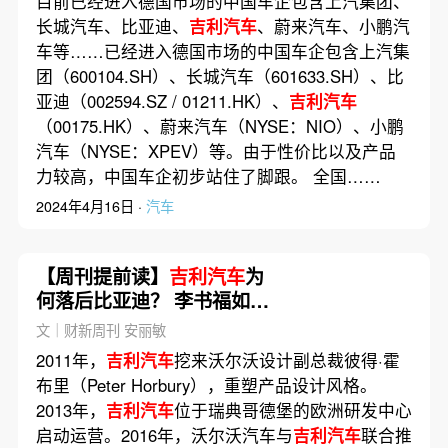
目前已经进入德国市场的中国车企包含上汽集团、
长城汽车、比亚迪、
吉利汽车
、蔚来汽车、小鹏汽
车等……已经进入德国市场的中国车企包含上汽集
团（600104.SH）、长城汽车（601633.SH）、比
亚迪（002594.SZ / 01211.HK）、
吉利汽车
（00175.HK）、蔚来汽车（NYSE：NIO）、小鹏
汽车（NYSE：XPEV）等。由于性价比以及产品
力较高，中国车企初步站住了脚跟。 全国……
2024年4月16日 ·
汽车
【周刊提前读】
吉利汽车
为
何落后比亚迪？ 李书福如何
追赶？
文｜财新周刊 安丽敏
2011年，
吉利汽车
挖来沃尔沃设计副总裁彼得·霍
布里（Peter Horbury），重塑产品设计风格。
2013年，
吉利汽车
位于瑞典哥德堡的欧洲研发中心
启动运营。2016年，沃尔沃汽车与
吉利汽车
联合推