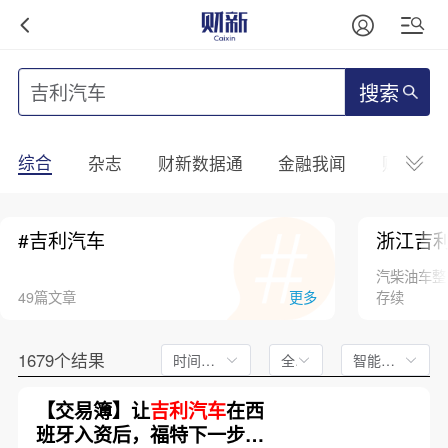
搜索
综合
杂志
财新数据通
金融我闻
财新mini
#吉利汽车
浙江吉
汽柴油车整
49篇文章
更多
存续
1679个结果
时间不限
全文
智能排序
【交易簿】让
吉利汽车
在西
班牙入资后，福特下一步会