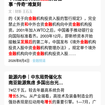
事 “传奇”难复刻
文｜财新 王石玉
的《关于向
金融
机构投资入股的暂行规定》，完全
禁止外资
和
中外合资
金融
机构向中资
金融
机构投
资。2001年加入WTO之后，中国着手推动银行业
向国际标准看齐。2003年12月，即新桥资本开始
接触深
发展后
的第二年，中国发布《境外
金融
机构
投资入股中资
金融
机构管理办法》，规定单个境外
金融
机构向中资
金融
机构投资入股……
2026年8月4日 ·
金融频道
能源内参｜中东局势催化东
南亚能源焦虑 多国出台光伏
新政加速转型；伊朗称与阿
74亿千瓦，较去年最高系统负荷
曼接近达成协议 海峡现有两
增长
5.3%。从产业端看，高技术及装备制造业的
条航道将关闭
强劲表现是拉动用电
增长
的重要引擎。1—7月，广