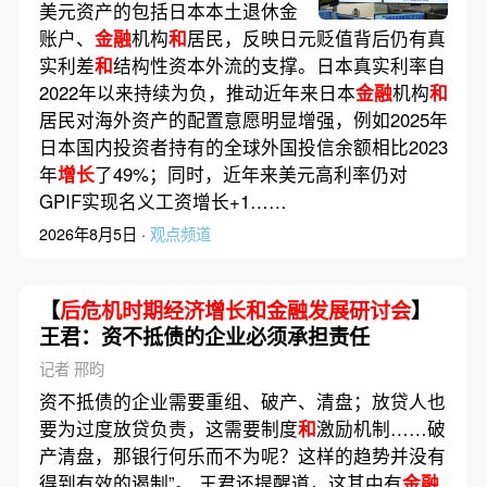
美元资产的包括日本本土退休金
账户、
金融
机构
和
居民，反映日元贬值背后仍有真
实利差
和
结构性资本外流的支撑。日本真实利率自
2022年以来持续为负，推动近年来日本
金融
机构
和
居民对海外资产的配置意愿明显增强，例如2025年
日本国内投资者持有的全球外国投信余额相比2023
年
增长
了49%；同时，近年来美元高利率仍对
GPIF实现名义工资增长+1……
2026年8月5日 ·
观点频道
【
后危机时期经济增长和金融发展研讨会
】
王君：资不抵债的企业必须承担责任
记者 邢昀
资不抵债的企业需要重组、破产、清盘；放贷人也
要为过度放贷负责，这需要制度
和
激励机制……破
产清盘，那银行何乐而不为呢？这样的趋势并没有
得到有效的遏制”。 王君还提醒道，这其中有
金融