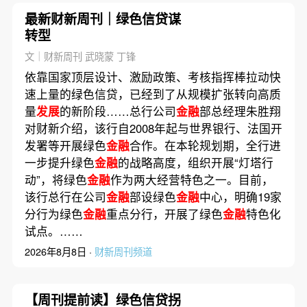
最新财新周刊｜绿色信贷谋
转型
文｜财新周刊 武晓蒙 丁锋
依靠国家顶层设计、激励政策、考核指挥棒拉动快
速上量的绿色信贷，已经到了从规模扩张转向高质
量
发展
的新阶段……总行公司
金融
部总经理朱胜翔
对财新介绍，该行自2008年起与世界银行、法国开
发署等开展绿色
金融
合作。在本轮规划期，全行进
一步提升绿色
金融
的战略高度，组织开展“灯塔行
动”，将绿色
金融
作为两大经营特色之一。目前，
该行总行在公司
金融
部设绿色
金融
中心，明确19家
分行为绿色
金融
重点分行，开展了绿色
金融
特色化
试点。……
2026年8月8日 ·
财新周刊频道
【周刊提前读】绿色信贷拐