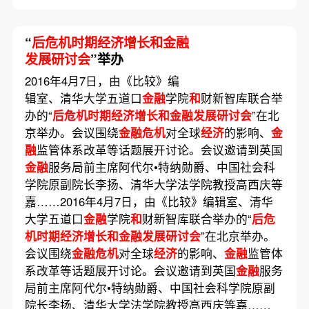
“
后危机时期经济增长和金融
发展研讨会
”举办
2016年4月7日，由《比较》编
辑室、清华大学五道口
金融
学院
和
财新智库联合举
办的“
后危机时期经济增长和金融发展研讨会
”在北
京举办。会议围绕
金融危机
对全球
经济
的影响、
金
融
监管体系改革等话题展开讨论。会议邀请到英国
金融
服务局前主席阿代尔•特纳勋爵、中国社会科
学院原副院长李扬、清华大学法学院教授高西庆等
嘉……2016年4月7日，由《比较》编辑室、清华
大学五道口
金融
学院
和
财新智库联合举办的“
后危
机时期经济增长和金融发展研讨会
”在北京举办。
会议围绕
金融危机
对全球
经济
的影响、
金融
监管体
系改革等话题展开讨论。会议邀请到英国
金融
服务
局前主席阿代尔•特纳勋爵、中国社会科学院原副
院长李扬、清华大学法学院教授高西庆等嘉……