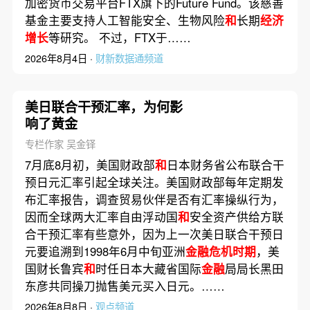
加密货币交易平台FTX旗下的Future Fund。该慈善
基金主要支持人工智能安全、生物风险
和
长期
经济
增长
等研究。 不过，FTX于……
2026年8月4日 ·
财新数据通频道
美日联合干预汇率，为何影
响了黄金
专栏作家 吴金铎
7月底8月初，美国财政部
和
日本财务省公布联合干
预日元汇率引起全球关注。美国财政部每年定期发
布汇率报告，调查贸易伙伴是否有汇率操纵行为，
因而全球两大汇率自由浮动国
和
安全资产供给方联
合干预汇率有些意外，因为上一次美日联合干预日
元要追溯到1998年6月中旬亚洲
金融危机时期
，美
国财长鲁宾
和
时任日本大藏省国际
金融
局局长黑田
东彦共同操刀抛售美元买入日元。……
2026年8月8日 ·
观点频道