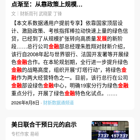
点渐至：从靠政策上规模，
到精细化高质量
文｜财新周刊 武晓蒙 丁锋
【本文系数据通用户提前专享】依靠国家顶层设
计、激励政策、考核指挥棒拉动快速上量的绿色信
贷，已经到了从规模扩张转向高质量
发展
的新阶
段……总行公司
金融
部总经理朱胜翔对财新介绍，
该行自2008年起与世界银行、法国开发署等开展绿
色
金融
合作。在本轮规划期，全行进一步提升绿色
金融
的战略高度，组织开展“灯塔行动”，将绿色
金
融
作为两大经营特色之一。目前，该行总行在公司
金融
部设绿色
金融
中心，明确19家分行为绿色
金融
重点分行，开展了绿色
金融
特色化试点。……
2026年8月8日 ·
财新数据通频道
美日联合干预日元的启示
专栏作家 易峘