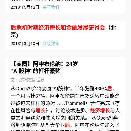
2016年5月12日 ·
关于我们
后危机时期经济增长和金融发展研讨会
（北
京)
2016年3月10日 ·
会议频道
【商圈】阿申布伦纳：24岁
“AI股神”的杠杆豪赌
文｜财新数据 岳跃
从OpenAI弃将变身“AI股神”，半年狂赚439%
后
，
一个月亏掉67%，阿申布伦纳在市场逆转中没能逃
过被迫去杠杆的命运……Trammell）合作完成《存
在性风险与
增长
》，讨论技术进步、
经济增长
与人
类文明遭遇灾难性风险之间的关系。 从OpenAI弃
将到“AI股神” 从哥大毕业
后
，阿申布伦纳先加入了