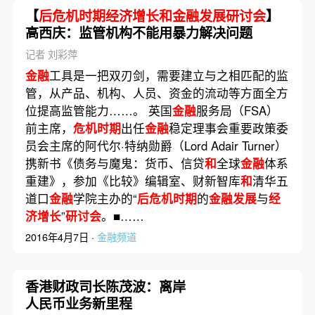
【
后危机时期经济增长和金融发展研讨会
】
高西庆：监管机构不能用暴力解决问题
记者 刘彩萍
金融
工具是一把双刃剑，需要建立与之相匹配的监
管，从产品、机构、人员、资金的流动等方面全方
位提高监管能力……。 英国
金融
服务局（FSA）
前主席，
危机时期
出任
金融
稳定理事会重要政策委
员会主席的阿代尔·特纳勋爵（Lord Adair Turner）
携新书《债务与魔鬼：货币、信贷
和
全球
金融
体系
重建》，参加《比较》编辑室、财新智库
和
清华五
道口
金融
学院主办的“
后危机时期
的
金融发展
与
经
济增长
”
研讨会
。■……
2016年4月7日 ·
金融频道
香港财政司长陈茂波：离岸
人民币业务新里程