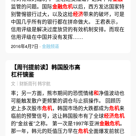
监管的问题。国际
金融危机
以后，西方发达国家特
别警惕银行过大，以及这给
经济
带来的破坏，可是
中国几乎所有的银行都在拼命做大。 王君表示，
信用评级是解决过度放贷的有效机制安排。而现在
信用评级在中国并没有发挥……
2016年4月7日 ·
金融频道
【周刊提前读】韩国股市高
杠杆镜鉴
文｜财新周刊 韩宇航
率；另一方面，熊市期间的恐慌情绪
和
净值波动也
可能触发散户更频繁的调仓与止损操作。 回顾历
史上多次股市
危机
，韩国市场的大跌都成为
危机
来
临前的预警信号，这让韩国股市有了全球
经济危机
的“金丝雀”之称。 第一次是1997年亚洲
金融危机
。
那一年，韩元的贬值压力早在
危机
全面爆发前就已