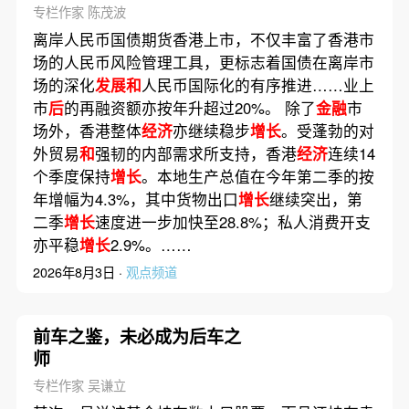
专栏作家 陈茂波
离岸人民币国债期货香港上市，不仅丰富了香港市
场的人民币风险管理工具，更标志着国债在离岸市
场的深化
发展和
人民币国际化的有序推进……业上
市
后
的再融资额亦按年升超过20%。 除了
金融
市
场外，香港整体
经济
亦继续稳步
增长
。受蓬勃的对
外贸易
和
强韧的内部需求所支持，香港
经济
连续14
个季度保持
增长
。本地生产总值在今年第二季的按
年增幅为4.3%，其中货物出口
增长
继续突出，第
二季
增长
速度进一步加快至28.8%；私人消费开支
亦平稳
增长
2.9%。……
2026年8月3日 ·
观点频道
前车之鉴，未必成为后车之
师
专栏作家 吴谦立