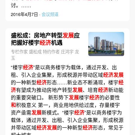
讨。……
2016年4月7日 ·
会议频道
盛松成：房地产转型
发展
应
把握好楼宇
经济
机遇
专栏作家 盛松成 特约作者 庄鸿宇 龙
玉
“楼宇
经济
”是以商务楼宇为载体，通过开发、出
租、引入企业集聚，形成税源并带动区域
经济发展
的一种新型
经济
形态……新业态不断涌现，楼宇
经
济
有望成为推动房地产转型
发展
、培育
经济
新动能
的重要突破口。 新形势下
发展
楼宇
经济
的必要性
和
积极意义 第一，商业用地供给过度，存量楼宇
资产亟需
发展
新模式。“楼宇
经济
”是以商务楼宇为
载体，通过开发、出租、引入企业集聚，形成税源
并带动区域
经济发展
的一种新型
经济
形态，常见于
超大城市……