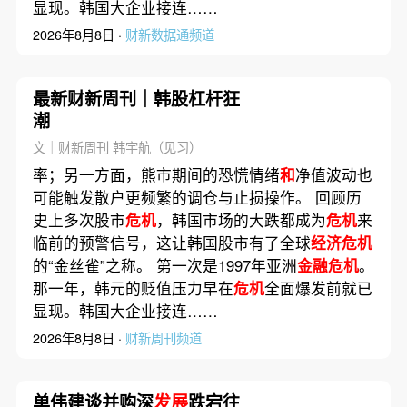
显现。韩国大企业接连……
2026年8月8日 ·
财新数据通频道
最新财新周刊｜韩股杠杆狂
潮
文｜财新周刊 韩宇航（见习）
率；另一方面，熊市期间的恐慌情绪
和
净值波动也
可能触发散户更频繁的调仓与止损操作。 回顾历
史上多次股市
危机
，韩国市场的大跌都成为
危机
来
临前的预警信号，这让韩国股市有了全球
经济危机
的“金丝雀”之称。 第一次是1997年亚洲
金融危机
。
那一年，韩元的贬值压力早在
危机
全面爆发前就已
显现。韩国大企业接连……
2026年8月8日 ·
财新周刊频道
单伟建谈并购深
发展
跌宕往