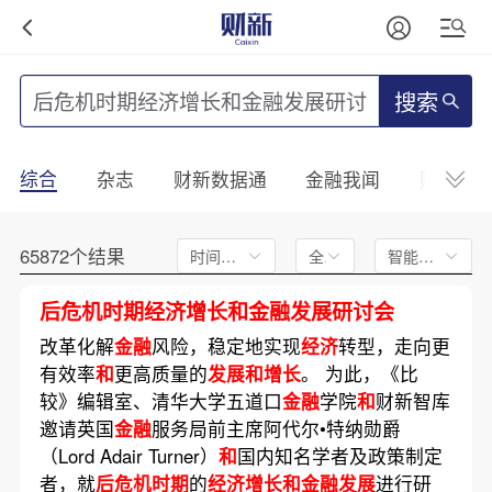
搜索
综合
杂志
财新数据通
金融我闻
财新mini
65872个结果
时间不限
全文
智能排序
后危机时期经济增长和金融发展研讨会
改革化解
金融
风险，稳定地实现
经济
转型，走向更
有效率
和
更高质量的
发展和增长
。 为此，《比
较》编辑室、清华大学五道口
金融
学院
和
财新智库
邀请英国
金融
服务局前主席阿代尔•特纳勋爵
（Lord Adair Turner）
和
国内知名学者及政策制定
者，就
后危机时期
的
经济增长和金融发展
进行研