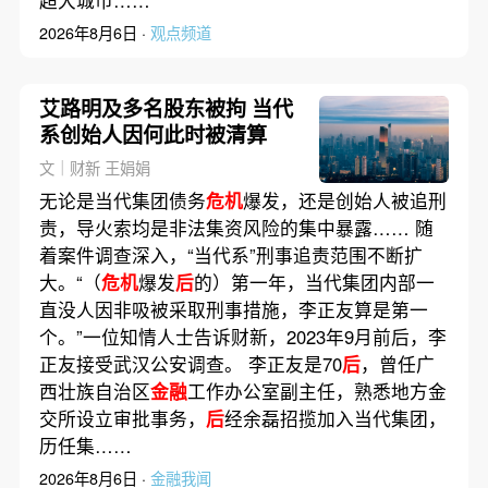
2026年8月6日 ·
观点频道
艾路明及多名股东被拘 当代
系创始人因何此时被清算
文｜财新 王娟娟
无论是当代集团债务
危机
爆发，还是创始人被追刑
责，导火索均是非法集资风险的集中暴露…… 随
着案件调查深入，“当代系”刑事追责范围不断扩
大。“（
危机
爆发
后
的）第一年，当代集团内部一
直没人因非吸被采取刑事措施，李正友算是第一
个。”一位知情人士告诉财新，2023年9月前后，李
正友接受武汉公安调查。 李正友是70
后
，曾任广
西壮族自治区
金融
工作办公室副主任，熟悉地方金
交所设立审批事务，
后
经余磊招揽加入当代集团，
历任集……
2026年8月6日 ·
金融我闻