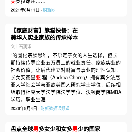
吴
觉拉昂违……
2021年8月11日 ·
财新网
【家庭财富】熊猫快餐：在
美华人实业家族的传承样本
文｜石润泽
”的固化宗族思维，不绑定子女的人生选择，但长
期持续传导企业五万员工的就业责任、家族实业的
社会价值，让后代建立对财富与事业的理性认知：
长女安德里
亚
·程（Andrea Cherng）拥有宾夕法尼
亚大学社会学与亚裔美国人研究学士学位，后续相
继取得杜克大学法学院法学学位、沃顿商学院MBA
学历，职业生涯……
2026年8月4日 ·
财新数据通频道
盘点全球
男
多女少和女多
男
少的国家