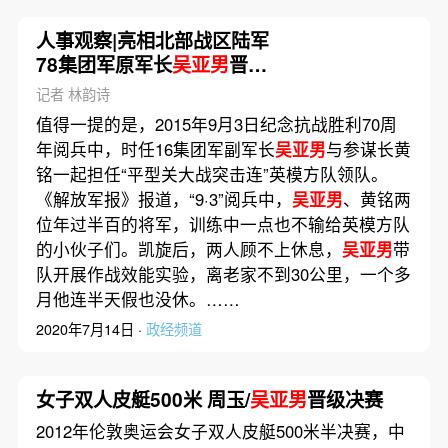
人事观察|亮相北部战区陆军
78集团军原军长
吴亚男
晋升
中将
记者 林韵诗
值得一提的是，2015年9月3日纪念抗战胜利70周
年阅兵中，时任16集团军副军长
吴亚男
与参谋长黄
铭一起担任“平型关大战突击连”英模方队领队。
《解放军报》报道，“9·3”阅兵中，
吴亚男
、黄铭两
位年过半百的将军，训练中一点也不输给英模方队
的小伙子们。凯旋后，两人顾不上休息，
吴亚男
带
队开展作战效能实验，离老家不到30公里，一个多
月他连半天假也没休。……
2020年7月14日 ·
政经频道
女子双人皮艇500米 周玉/
吴亚男
晋级决赛
2012年伦敦奥运会女子双人皮艇500米半决赛，中