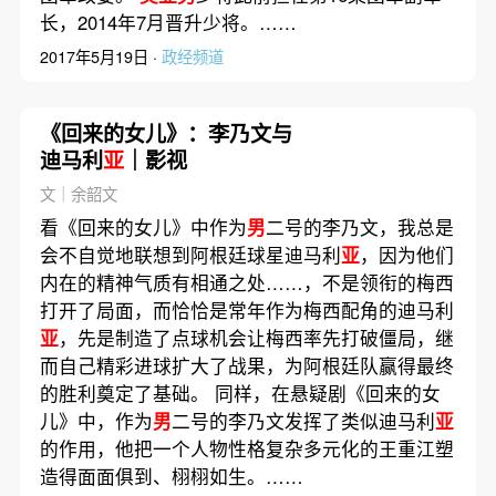
长，2014年7月晋升少将。……
2017年5月19日 ·
政经频道
《回来的女儿》：李乃文与
迪马利
亚
｜影视
文｜余韶文
看《回来的女儿》中作为
男
二号的李乃文，我总是
会不自觉地联想到阿根廷球星迪马利
亚
，因为他们
内在的精神气质有相通之处……，不是领衔的梅西
打开了局面，而恰恰是常年作为梅西配角的迪马利
亚
，先是制造了点球机会让梅西率先打破僵局，继
而自己精彩进球扩大了战果，为阿根廷队赢得最终
的胜利奠定了基础。 同样，在悬疑剧《回来的女
儿》中，作为
男
二号的李乃文发挥了类似迪马利
亚
的作用，他把一个人物性格复杂多元化的王重江塑
造得面面俱到、栩栩如生。……