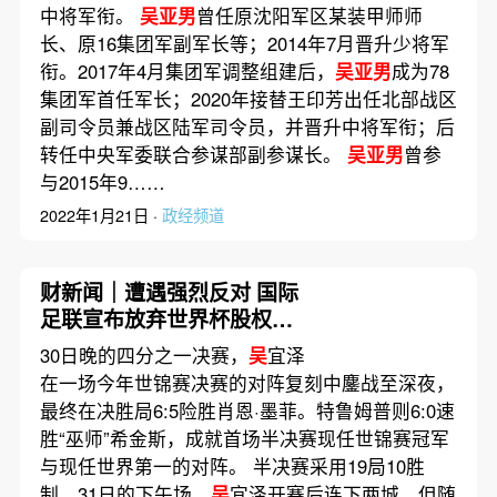
中将军衔。
吴亚男
曾任原沈阳军区某装甲师师
长、原16集团军副军长等；2014年7月晋升少将军
衔。2017年4月集团军调整组建后，
吴亚男
成为78
集团军首任军长；2020年接替王印芳出任北部战区
副司令员兼战区陆军司令员，并晋升中将军衔；后
转任中央军委联合参谋部副参谋长。
吴亚男
曾参
与2015年9……
2022年1月21日 ·
政经频道
财新闻｜遭遇强烈反对 国际
足联宣布放弃世界杯股权出
售项目
30日晚的四分之一决赛，
吴
宜泽
在一场今年世锦赛决赛的对阵复刻中鏖战至深夜，
最终在决胜局6:5险胜肖恩·墨菲。特鲁姆普则6:0速
胜“巫师”希金斯，成就首场半决赛现任世锦赛冠军
与现任世界第一的对阵。 半决赛采用19局10胜
制。31日的下午场，
吴
宜泽开赛后连下两城，但随