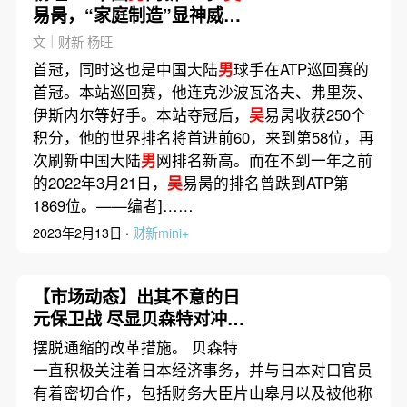
易昺，“家庭制造”显神威｜
体坛
文｜财新 杨旺
首冠，同时这也是中国大陆
男
球手在ATP巡回赛的
首冠。本站巡回赛，他连克沙波瓦洛夫、弗里茨、
伊斯内尔等好手。本站夺冠后，
吴
易昺收获250个
积分，他的世界排名将首进前60，来到第58位，再
次刷新中国大陆
男
网排名新高。而在不到一年之前
的2022年3月21日，
吴
易昺的排名曾跌到ATP第
1869位。——编者]……
2023年2月13日 ·
财新mini+
【市场动态】出其不意的日
元保卫战 尽显贝森特对冲基
金老将作风
摆脱通缩的改革措施。 贝森特
一直积极关注着日本经济事务，并与日本对口官员
有着密切合作，包括财务大臣片山皋月以及被他称