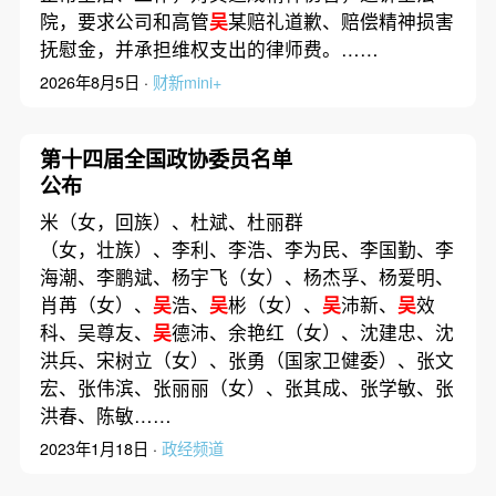
院，要求公司和高管
吴
某赔礼道歉、赔偿精神损害
抚慰金，并承担维权支出的律师费。……
2026年8月5日 ·
财新mini+
第十四届全国政协委员名单
公布
米（女，回族）、杜斌、杜丽群
（女，壮族）、李利、李浩、李为民、李国勤、李
海潮、李鹏斌、杨宇飞（女）、杨杰孚、杨爱明、
肖苒（女）、
吴
浩、
吴
彬（女）、
吴
沛新、
吴
效
科、吴尊友、
吴
德沛、余艳红（女）、沈建忠、沈
洪兵、宋树立（女）、张勇（国家卫健委）、张文
宏、张伟滨、张丽丽（女）、张其成、张学敏、张
洪春、陈敏……
2023年1月18日 ·
政经频道