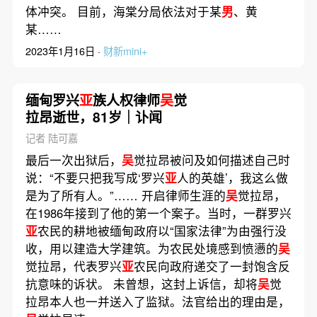
体冲突。 目前，海棠分局依法对于某
男
、黄
某……
2023年1月16日 ·
财新mini+
缅甸罗兴
亚
族人权律师
吴
觉
拉昂逝世，81岁｜讣闻
记者 陆可嘉
最后一次出狱后，
吴
觉拉昂被问及如何描述自己时
说：“不要只把我写成‘罗兴
亚
人的英雄’，我这么做
是为了所有人。”…… 开启律师生涯的
吴
觉拉昂，
在1986年接到了他的第一个案子。当时，一群罗兴
亚
农民的耕地被缅甸政府以“国家法律”为由强行没
收，用以建造大学建筑。为农民处境感到愤懑的
吴
觉拉昂，代表罗兴
亚
农民向政府递交了一封饱含反
抗意味的诉状。 未曾想，这封上诉信，却将
吴
觉
拉昂本人也一并送入了监狱。法官给出的理由是，