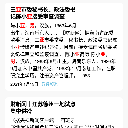
三
亚
市委秘书长、政法委书
记陈小
亚
接受审查调查
陈小
亚
，
男
，汉族，1963年6月
出生，海南乐东人…… 【财新网】据海南省纪委
监委消息，三
亚
市委常委、秘书长、政法委书记陈
小
亚
涉嫌严重违纪违法，目前正接受海南省纪委监
委纪律审查和监察调查。 陈小
亚
简历 陈小
亚
，
男
，汉族，1963年6月出生，海南乐东人，1993年
9月加入中国共产党，1983年12月参加工作，在职
研究生学历，注册资产管理师。 1983……
2021年1月15日 ·
政经频道
财新闻｜江苏徐州一地试点
集中供冷
（据央视新闻客户端） 西班牙
飞地休达移民危机已造成72人死亡 当地时间8月2