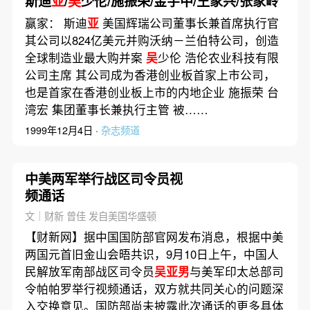
斯迪
亚
/
吴
少伦/施振荣/金宇中/王家兴/张家岭
赢家： 斯迪
亚
美国辉瑞公司董事长兼首席执行官
其公司以824亿美元并购沃纳－兰伯特公司，创造
全球制造业最大购并案
吴
少伦 浩伦农业科技有限
公司主席 其公司成为香港创业板首家上市公司，
也是首家在香港创业板上市的内地企业 施振荣 台
湾宏 集团董事长兼执行主管 被……
1999年12月4日 ·
杂志频道
中美两军举行战区司令员视
频通话
文｜财新 曾佳 发自美国华盛顿
【财新网】据中国国防部官网发布消息，根据中美
两国元首旧金山会晤共识，9月10日上午，中国人
民解放军南部战区司令员
吴亚男
与美军印太总部司
令帕帕罗举行视频通话，双方就共同关心的问题深
入交换意见。国防部尚未披露此次通话的更多具体