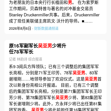
为老朋友的日本央行行长植田和
男
。 在为索罗斯
工作期间，贝森特曾与著名的对冲基金交易员
Stanley Druckenmiller共事。后来，Druckenmiller
成了现任美联储主席凯文·沃什的导师。■……
2026年8月6日 ·
财新数据通频道
原16军副军长
吴亚男
少将升
任78军军长
记者 林韵诗 综合报道
系9·3阅兵方阵领队；已有三个调整后的集团军军
长亮相，分别是71军王印芳、78军
吴亚男
、83军
谢增刚……地领导参加了欢迎仪式。这是
吴亚男
首
次以新身份亮相公开报道。 目前，已有三个调整
后的集团军军长亮相，分别是第71集团军军长王印
芳少将、第78集团军军长
吴亚男
少将、第83集团军
军长谢增刚少将。此外，方永祥少将已出任第81集
团军政委。
吴亚男
少将此前担任第16集团军副军