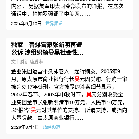
内容。 另据美军印太司令部发布的通报，在这次
通话中，帕帕罗强调了中美两……
2024年9月10日 ·
世界频道
独家｜晋煤富豪张新明再遭
公诉 涉组织领导黑社会性质
组织等17宗罪名
文｜财新 唐爱琳
金业集团运营不久即卷入一起行贿案。2005年9
月，原太原市商业银行行长
吴
元因受贿、行贿一审
被判处17年徒刑，官方披露的涉案细节显示，
2002年春节、2003年中秋时节，
吴
元分别收受金
业集团董事长张新明港币10万元、人民币10万元，
以“报答”
吴
元对其单位的支持。 所谓支持，或指向
大量贷款。由太原商业银行……
2026年8月4日 ·
政经频道