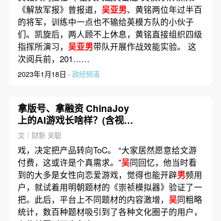
《解放军报》曾报道，
吴亚男
、黄铭两位年过半百
的将军，训练中一点也不输给英模方队的小伙子
们。凯旋后，两人顾不上休息，黄铭直接组织四级
指挥所演习，
吴亚男
带队开展作战效能实验。 这
次阅兵前，201……
2023年1月18日 ·
政经频道
拿版号、拿融资 ChinaJoy
上的AI游戏长啥样？(含视
频)
文｜财新 关聪
戏，决定把产品转向ToC。 “大家居然愿意给文游
付费，这或许是个真需求。”
吴
同回忆，他当时看
到的大多是女性向恋爱游戏，觉得也能开辟
男
频用
户，就试着用明朝题材的《崇祯模拟器》验证了一
把。此后，平台上不同题材的内容激增，
吴
同粗略
统计，数百种题材吸引到了各种文化圈子的用户，