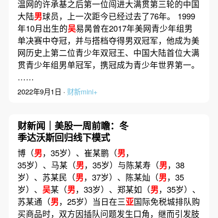
温网的许承基之后第一位闯进大满贯第三轮的中国
大陆
男
球员，上一次距今已经过去了76年。 1999
年10月出生的
吴
易昺曾在2017年美网青少年组男
单决赛中夺冠，并与搭档夺得男双冠军，他成为美
网历史上第二位青少年双冠王、中国大陆首位大满
贯青少年组男单冠军，携冠成为青少年世界第一。
……
2022年9月1日 ·
财新mini+
财新闻｜美股一周前瞻：冬
季达沃斯回归线下模式
博（
男
，35岁）、崔某鹏（
男
，
35岁）、马某（
男
，35岁）与陈某寿（
男
，38
岁）、苏某民（
男
，37岁）、陈某灿（
男
，35
岁）、
吴
某（
男
，33岁）、郑某如（
男
，35岁）、
苏某通（
男
，25岁）当日在三
亚
国际免税城排队购
买商品时，双方因插队问题发生口角，继而引发肢