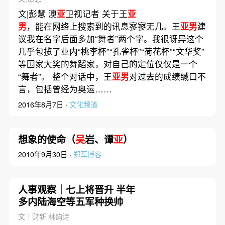
文|彭慧 澳
亚
卫视记者 关于王
亚
男
，能在网络上搜索到的讯息寥寥无几。王
亚男
建
议我在名字后面多加“舞者”两个字。我很讶异这个
几乎包揽了业内“桃李杯”“孔雀杯”“荷花杯”“文华奖”
等国家大奖的舞蹈家，对自己的定位仅仅是一个
“舞者”。 整个对话中，王
亚男
对过去的成绩缄口不
言，包括曾经为奥运……
2016年8月7日 ·
文化频道
想象的使命（
吴
岩、谭
亚
）
2010年9月30日 ·
郑军博客
人事观察｜七上将晋升 半年
多内陆海空等五军种换帅
文｜财新 林韵诗