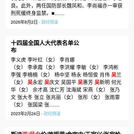
良。此外，两任国防部长魏凤和、李尚福亦一审获
刑死缓终身监禁。■……
2026年8月2日 ·
政经频道
十四届全国人大代表名单公
布
李义虎 李叶红（女） 李肖娜
（女） 李承霞（女） 李洪耀 李敏（女） 李鸿彬
李强 李楠楠（女） 杨中坚 杨永 杨恒俊 肖伟
吴
兰
（女）
吴
永宏
吴
庆文 吴国平
吴
惠芳
吴
新明 何光
华（女） 佘才高 沈仁芳 沈海斌 宋燕（女） 张乃
文 张大冬 张立 张兆丽（女） 张彤（女） 张雨霏
（女） 张国梁 张……
2023年2月24日 ·
政经频道