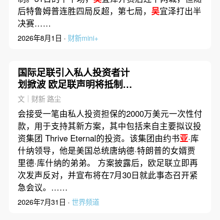
后特鲁姆普连胜四局反超，第七局，
吴
宜泽打出半
决赛……
2026年8月1日 ·
财新mini+
国际足联引入私人投资者计
划掀波 欧足联声明将抵制国
际足联赛事
文｜财新 路尘
会接受一笔由私人投资担保的2000万美元一次性付
款，用于支持其新方案，其中包括来自主要拟议投
资集团 Thrive Eternal的投资。该集团由约书
亚
·库
什纳领导，他是美国总统唐纳德·特朗普的女婿贾
里德·库什纳的弟弟。 方案披露后，欧足联立即再
次发声反对，并宣布将在7月30日就此事态召开紧
急会议。……
2026年7月31日 ·
世界频道