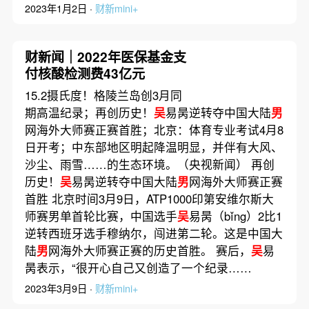
2023年1月2日 ·
财新mini+
财新闻｜2022年医保基金支
付核酸检测费43亿元
15.2摄氏度！格陵兰岛创3月同
期高温纪录；再创历史！
吴
易昺逆转夺中国大陆
男
网海外大师赛正赛首胜；北京：体育专业考试4月8
日开考；中东部地区明起降温明显，并伴有大风、
沙尘、雨雪……的生态环境。（央视新闻） 再创
历史！
吴
易昺逆转夺中国大陆
男
网海外大师赛正赛
首胜 北京时间3月9日，ATP1000印第安维尔斯大
师赛男单首轮比赛，中国选手
吴
易昺（bǐng）2比1
逆转西班牙选手穆纳尔，闯进第二轮。这是中国大
陆
男
网海外大师赛正赛的历史首胜。 赛后，
吴
易
昺表示，“很开心自己又创造了一个纪录……
2023年3月9日 ·
财新mini+