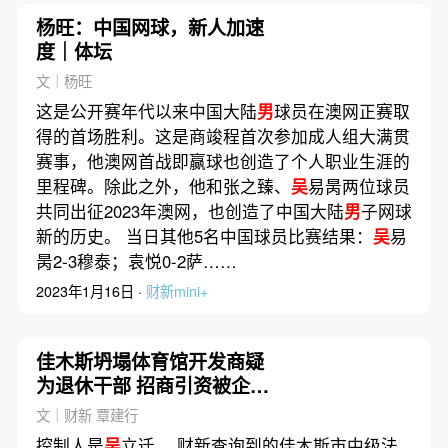
杨旺：中国网球，新人加速
度｜体坛
文｜杨旺
这是公开赛年代以来中国大陆
男
球员在澳网正赛取
得的首场胜利。这是商竣程首次参加成人组大满贯
赛事，他澳网首战即赢球也创造了个人职业生涯的
里程碑。除此之外，他和张之臻、
吴
易昺两位球员
共同出征2023年澳网，也创造了中国大陆
男
子网球
新的历史。 当日其他5名中国球员比赛结果：
吴
易
昺2-3穆泰；袁悦0-2萨……
2023年1月16日 ·
财新mini+
佳木斯坍塌体育馆开发商疑
为退休干部 招商引资被企业
否认
文｜财新 覃建行
控制人是
吴
立迁。 财新查询到的佳木斯市中级法