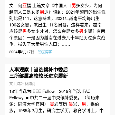
文｜何
亚
福 上篇文章《中国人口
男
多女少，为何
越南人口是女多
男
少》谈到：2021年越南的出生性
别比是111，这意味着，2021年越南平均每出生
100名女婴，就出生111名男婴。这样看来，越南
应该是
男
多女少才对，怎么会是女多
男
少呢？有两
个原因：一是因为越南在过去几十年经历过多次战
争，损失了大量男性人口；……
2024年2月17日 ·
鬃缆博客
人事观察｜当选候补中委后
三所部属高校校长进京履新
文｜财新 林韵诗
18年当选为IEEE Fellow。2019年当选IFAC
Fellow。■ 中共二十届中央候补委员。（简历来
源：同济大学官网）
吴
岩简历
吴
岩，
男
，锡伯
族，1965年2月生，研究生学历，教育学博士，中