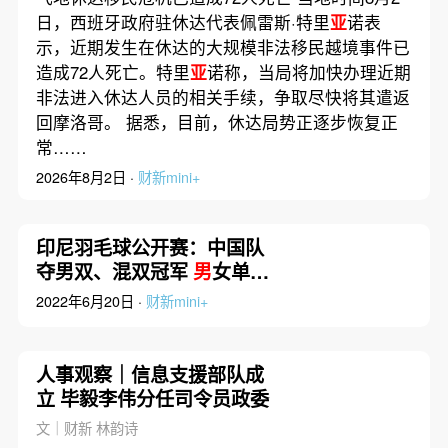
日，西班牙政府驻休达代表佩雷斯·特里
亚
诺表
示，近期发生在休达的大规模非法移民越境事件已
造成72人死亡。特里
亚
诺称，当局将加快办理近期
非法进入休达人员的相关手续，争取尽快将其遣返
回摩洛哥。 据悉，目前，休达局势正逐步恢复正
常……
2026年8月2日 ·
财新mini+
印尼羽毛球公开赛：中国队
夺男双、混双冠军
男
女单揽
亚
2022年6月20日 ·
财新mini+
人事观察｜信息支援部队成
立 毕毅李伟分任司令员政委
文｜财新 林韵诗