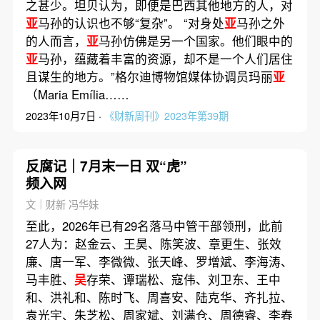
之甚少。坦贝认为，即便是巴西其他地方的人，对
亚
马孙的认识也不够“复杂”。 “对身处
亚
马孙之外
的人而言，
亚
马孙仿佛是另一个国家。他们眼中的
亚
马孙，蕴藏着丰富的资源，却不是一个人们居住
且谋生的地方。”格尔迪博物馆媒体协调员玛丽
亚
（Maria Emília……
2023年10月7日 ·
《财新周刊》2023年第39期
反腐记｜7月末一日 双“虎”
频入网
文｜财新 冯华妹
至此，2026年已有29名落马中管干部领刑，此前
27人为：赵金云、王昊、陈笑波、章更生、张效
廉、唐一军、李微微、张天峰、罗增斌、李海涛、
马丰胜、
吴
存荣、谭瑞松、寇伟、刘卫东、王中
和、洪礼和、陈时飞、周喜安、陆克华、齐扎拉、
袁光宇、朱芝松、周家斌、刘满仓、周德睿、李春