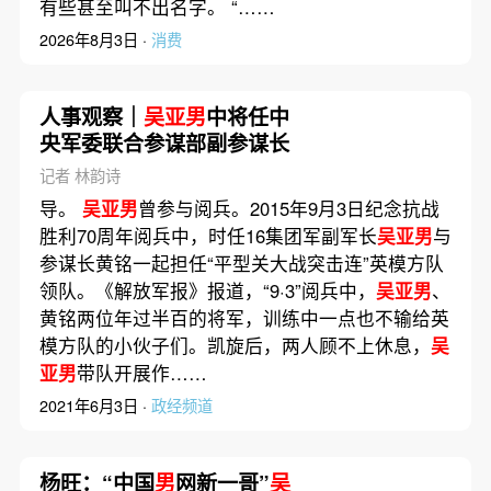
有些甚至叫不出名字。 “……
2026年8月3日 ·
消费
人事观察｜
吴亚男
中将任中
央军委联合参谋部副参谋长
记者 林韵诗
导。
吴亚男
曾参与阅兵。2015年9月3日纪念抗战
胜利70周年阅兵中，时任16集团军副军长
吴亚男
与
参谋长黄铭一起担任“平型关大战突击连”英模方队
领队。《解放军报》报道，“9·3”阅兵中，
吴亚男
、
黄铭两位年过半百的将军，训练中一点也不输给英
模方队的小伙子们。凯旋后，两人顾不上休息，
吴
亚男
带队开展作……
2021年6月3日 ·
政经频道
杨旺：“中国
男
网新一哥”
吴