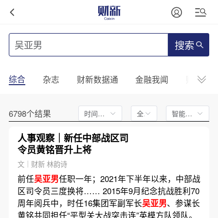
搜索
综合
杂志
财新数据通
金融我闻
财新mini
6798个结果
时间不限
全文
智能排序
人事观察｜新任中部战区司
令员黄铭晋升上将
文｜财新 林韵诗
前任
吴亚男
任职一年；2021年下半年以来，中部战
区司令员三度换将…… 2015年9月纪念抗战胜利70
周年阅兵中，时任16集团军副军长
吴亚男
、参谋长
黄铭共同担任“平型关大战突击连”英模方队领队。