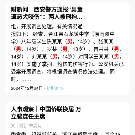
财新闻｜西安警方通报“男童
遭恶犬咬伤”：两人被刑拘
犬只尸体被查获
组，开展调查处理。有关情况通
报如下： 经查，合江县石龙镇中学（原南滩中
学）八年级学生陈某某（
男
，14岁）、张某某
（
男
，14岁）、罗某（
男
，13岁）、曾某某（
男
，
14岁）、刘某某（
男
，14岁）对同学王某某（
男
，
14岁）实施了掌掴、灼伤的伤害行为。公安机关已
受案开展调查，将根据调查情况依法处理。 同
时，……
2024年12月24日 ·
财新mini+
人事观察｜中国侨联换届 万
立骏连任主席
文｜财新 林韵诗
委常委、组织部部长，浙江省侨联主席。 其余15