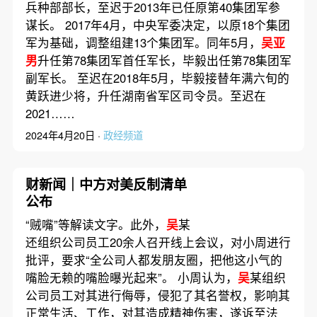
兵种部部长，至迟于2013年已任原第40集团军参
谋长。 2017年4月，中央军委决定，以原18个集团
军为基础，调整组建13个集团军。同年5月，
吴亚
男
升任第78集团军首任军长，毕毅出任第78集团军
副军长。 至迟在2018年5月，毕毅接替年满六旬的
黄跃进少将，升任湖南省军区司令员。至迟在
2021……
2024年4月20日 ·
政经频道
财新闻｜中方对美反制清单
公布
“贼嘴”等解读文字。此外，
吴
某
还组织公司员工20余人召开线上会议，对小周进行
批评，要求“全公司人都发朋友圈，把他这小气的
嘴脸无赖的嘴脸曝光起来”。 小周认为，
吴
某组织
公司员工对其进行侮辱，侵犯了其名誉权，影响其
正常生活、工作，对其造成精神伤害，遂诉至法