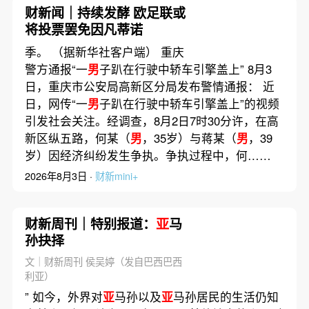
财新闻｜持续发酵 欧足联或
将投票罢免因凡蒂诺
季。 （据新华社客户端） 重庆
警方通报“一
男
子趴在行驶中轿车引擎盖上” 8月3
日，重庆市公安局高新区分局发布警情通报： 近
日，网传“一
男
子趴在行驶中轿车引擎盖上”的视频
引发社会关注。经调查，8月2日7时30分许，在高
新区纵五路，何某（
男
，35岁）与蒋某（
男
，39
岁）因经济纠纷发生争执。争执过程中，何……
2026年8月3日 ·
财新mini+
财新周刊｜特别报道：
亚
马
孙抉择
文｜财新周刊 侯吴婷（发自巴西巴西
利亚）
” 如今，外界对
亚
马孙以及
亚
马孙居民的生活仍知