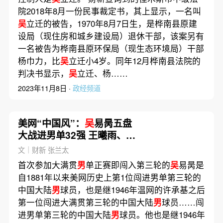
院2018年8月一份民事裁定书，其上显示，一名叫
吴
立迁的被告，1970年8月7日生，是桦南县原建
设局（现住房和城乡建设局）退休干部，该案另有
一名被告为桦南县原环保局（现生态环境局）干部
杨巾力，比
吴
立迁小4岁。同年12月桦南县法院的
判决书显示，
吴
立迁、杨……
2023年11月8日 ·
政经频道
美网“中国风”：
吴
易昺五盘
大战进男单32强 王曦雨、张
帅进女单32强｜赛事
文｜财新 张兰太
首次参加大满贯
男
单正赛即闯入第三轮的
吴
易昺是
自1881年以来美网历史上第1位闯进男单第三轮的
中国大陆
男
球员，也是继1946年温网的许承基之后
第一位闯进大满贯第三轮的中国大陆
男
球员……闯
进男单第三轮的中国大陆
男
球员。他也是继1946年