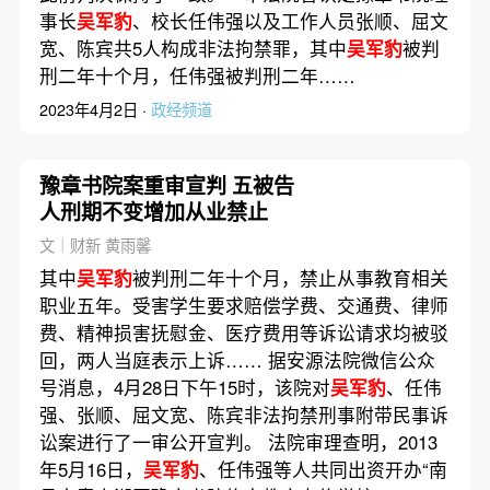
事长
吴军豹
、校长任伟强以及工作人员张顺、屈文
宽、陈宾共5人构成非法拘禁罪，其中
吴军豹
被判
刑二年十个月，任伟强被判刑二年……
2023年4月2日 ·
政经频道
豫章书院案重审宣判 五被告
人刑期不变增加从业禁止
文｜财新 黄雨馨
其中
吴军豹
被判刑二年十个月，禁止从事教育相关
职业五年。受害学生要求赔偿学费、交通费、律师
费、精神损害抚慰金、医疗费用等诉讼请求均被驳
回，两人当庭表示上诉…… 据安源法院微信公众
号消息，4月28日下午15时，该院对
吴军豹
、任伟
强、张顺、屈文宽、陈宾非法拘禁刑事附带民事诉
讼案进行了一审公开宣判。 法院审理查明，2013
年5月16日，
吴军豹
、任伟强等人共同出资开办“南