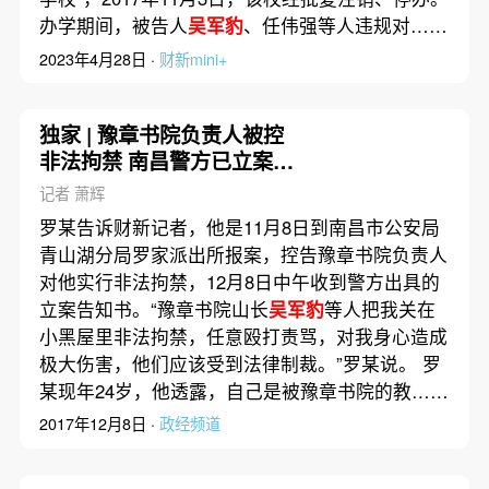
办学期间，被告人
吴军豹
、任伟强等人违规对……
2023年4月28日 ·
财新mini+
独家 | 豫章书院负责人被控
非法拘禁 南昌警方已立案侦
查
记者 萧辉
罗某告诉财新记者，他是11月8日到南昌市公安局
青山湖分局罗家派出所报案，控告豫章书院负责人
对他实行非法拘禁，12月8日中午收到警方出具的
立案告知书。“豫章书院山长
吴军豹
等人把我关在
小黑屋里非法拘禁，任意殴打责骂，对我身心造成
极大伤害，他们应该受到法律制裁。”罗某说。 罗
某现年24岁，他透露，自己是被豫章书院的教……
2017年12月8日 ·
政经频道