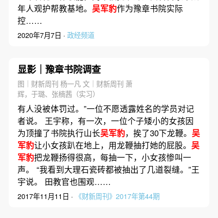
年人观护帮教基地。
吴军豹
作为豫章书院实际
控……
2020年7月7日 ·
政经频道
显影｜豫章书院调查
图｜财新周刊 杨一凡 文｜财新周刊 萧
辉，于璐、张楠茜（实习）
有人没被体罚过。”一位不愿透露姓名的学员对记
者说。 王宇称，有一次，一位个子矮小的女孩因
为顶撞了书院执行山长
吴军豹
，挨了30下龙鞭。
吴
军豹
让小女孩趴在地上，用龙鞭抽打她的屁股。
吴
军豹
把龙鞭扬得很高，每抽一下，小女孩惨叫一
声。 “我看到大理石瓷砖都被抽出了几道裂缝。”王
宇说。 田教官也围观……
2017年11月11日 ·
《财新周刊》2017年第44期