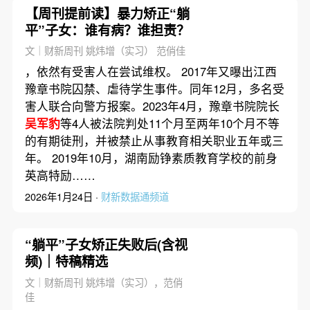
【周刊提前读】暴力矫正“躺
平”子女：谁有病？谁担责？
文｜财新周刊 姚炜增（实习） 范俏佳
，依然有受害人在尝试维权。 2017年又曝出江西
豫章书院囚禁、虐待学生事件。同年12月，多名受
害人联合向警方报案。2023年4月，豫章书院院长
吴军豹
等4人被法院判处11个月至两年10个月不等
的有期徒刑，并被禁止从事教育相关职业五年或三
年。 2019年10月，湖南励铮素质教育学校的前身
英高特励……
2026年1月24日 ·
财新数据通频道
“躺平”子女矫正失败后(含视
频)｜特稿精选
文｜财新周刊 姚炜增（实习），范俏
佳