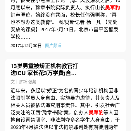
月底以来，豫章书院实际负责人、执行山长
吴军豹
销声匿迹，始终没有露面，校长任伟强则称，“再
也不想办这类教育”。 图/财新记者 杨一凡 【无处
安放的课桌】2017年7月11日，北京市昌平区智泉
学校……
2017年12月30日 ·
图片频道
13岁男童被矫正机构教官打
进ICU 家长花3万学费(含视
频)
文｜财新 张粲
近年来，多起以“矫正”为名的青少年培训机构因非
法限制学员人身自由、实施暴力虐待，其负责人及
相关人员被依法追究刑事责任。其中，引发社会广
泛关注的江西“豫章书院”案，创办人
吴军豹
等人因
擅自设置禁闭室、非法剥夺多名学生人身自由，于
2023年4月被法院以非法拘禁罪判处有期徒刑两年