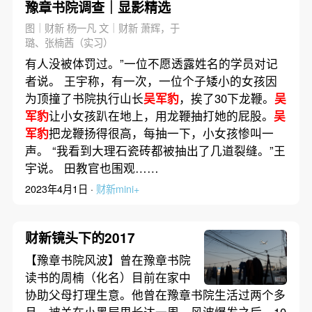
豫章书院调查｜显影精选
图｜财新 杨一凡 文｜财新 萧辉，于
璐、张楠茜（实习）
有人没被体罚过。”一位不愿透露姓名的学员对记
者说。 王宇称，有一次，一位个子矮小的女孩因
为顶撞了书院执行山长
吴军豹
，挨了30下龙鞭。
吴
军豹
让小女孩趴在地上，用龙鞭抽打她的屁股。
吴
军豹
把龙鞭扬得很高，每抽一下，小女孩惨叫一
声。 “我看到大理石瓷砖都被抽出了几道裂缝。”王
宇说。 田教官也围观……
2023年4月1日 ·
财新mini+
财新镜头下的2017
【豫章书院风波】曾在豫章书院
读书的周楠（化名）目前在家中
协助父母打理生意。他曾在豫章书院生活过两个多
月，被关在小黑屋里长达一周。风波爆发之后，10