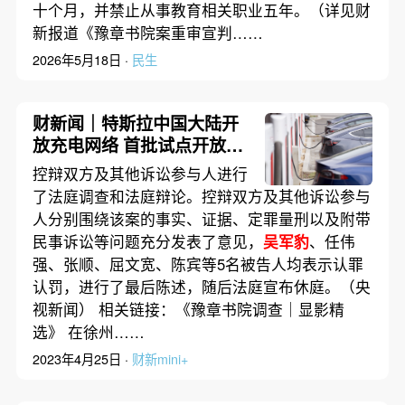
十个月，并禁止从事教育相关职业五年。（详见财
新报道《豫章书院案重审宣判……
2026年5月18日 ·
民生
财新闻｜特斯拉中国大陆开
放充电网络 首批试点开放十
座超充站
控辩双方及其他诉讼参与人进行
了法庭调查和法庭辩论。控辩双方及其他诉讼参与
人分别围绕该案的事实、证据、定罪量刑以及附带
民事诉讼等问题充分发表了意见，
吴军豹
、任伟
强、张顺、屈文宽、陈宾等5名被告人均表示认罪
认罚，进行了最后陈述，随后法庭宣布休庭。（央
视新闻） 相关链接：《豫章书院调查｜显影精
选》 在徐州……
2023年4月25日 ·
财新mini+