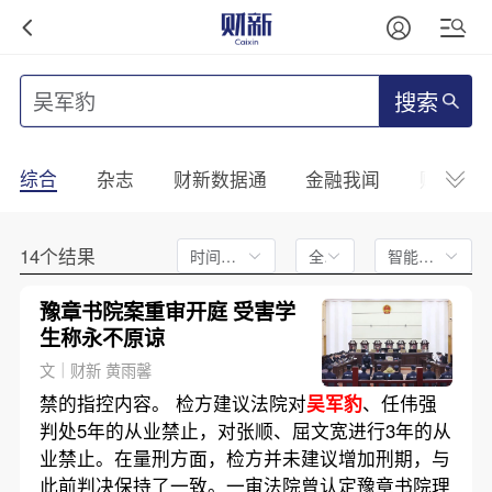
搜索
综合
杂志
财新数据通
金融我闻
财新mini
14个结果
时间不限
全文
智能排序
豫章书院案重审开庭 受害学
生称永不原谅
文｜财新 黄雨馨
禁的指控内容。 检方建议法院对
吴军豹
、任伟强
判处5年的从业禁止，对张顺、屈文宽进行3年的从
业禁止。在量刑方面，检方并未建议增加刑期，与
此前判决保持了一致。一审法院曾认定豫章书院理