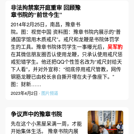
非法拘禁案开庭重审 回顾豫
章书院的“前世今生”
2014年2月25日，南昌，豫章书
院。图：视觉中国 资料图：豫章书院内展示的“普
通国学馆用木质戒尺”。戒尺和龙鞭是书院体罚学
生的工具。豫章书院体罚学生一事曝光后，
吴军豹
在其微信朋友圈否认使用龙鞭，只承认使用戒尺惩
戒犯错学生。他还把QQ个性签名改为“戒尺封给天
下人看”，并对外宣称：“彻底停用戒尺管教，网传
钢筋龙鞭已由校长亲自撕开埋在夫子像座下。”
图：财新……
2023年4月2日 ·
图片频道
争议声中的豫章书院
先在这个小黑屋呆满一周，才能
开始集体生活。 豫章书院内展