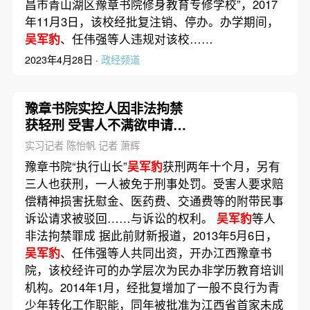
昌市青山湖区豫章书院修身教育专修学校”，2017
年11月3日，该校经批复注销、停办。办学期间，
吴军豹
、任伟强等人违规对该校……
2023年4月28日 ·
政经频道
豫章书院实控人因非法拘禁
获轻刑 受害人不满欲申请抗
诉
实习记者 陈怡帆 记者 萧辉
豫章书院“执行山长”
吴军豹
获刑两年十个月，另有
三人也获刑，一人被免于刑事处罚。受害人要求赔
偿精神损害抚慰金、医药费、交通费等的附带民事
诉讼请求被驳回……与诉讼的权利。
吴军豹
等人
非法拘禁罪成 据此前财新报道，2013年5月6日，
吴军豹
、任伟强等人共同出资，开办江西豫章书
院，该校经许可的办学层次为民办非学历教育培训
机构。2014年1月，经批复增加了一般不良行为青
少年转化工作职能，同年被批准为江西省首家未成