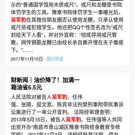
示的“普通国学馆用木质戒尺”。戒尺和龙鞭是书院
体罚学生的工具。豫章书院体罚学生一事曝光后，
吴军豹
在其微信朋友圈否认使用龙鞭，只承认使用
戒尺惩戒犯错学生。他还把QQ个性签名改为“戒尺
封给天下人看”，并对外宣称：“彻底停用戒尺管
教，网传钢筋龙鞭已由校长亲自撕开埋在夫子像座
下。”……
2017年11月15日 ·
图片频道
财新闻｜油价降了！加满一
箱油省6.5元
人民法院对被告人
吴军豹
、任伟
强、张顺、屈文宽、陈宾非法拘禁刑事附带民事诉
讼案进行了一审公开宣判。 法院经审理查明：
2013年5月16日，被告人
吴军豹
、任伟强等人共同
出资开办“南昌市青山湖区豫章书院修身教育专修
学校”，2017年11月3日，该校经批复注销、停办。