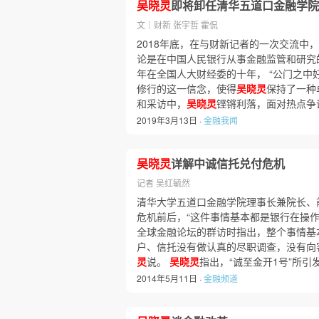
吴晓灵
即将卸任清华五道口金融学院
文｜财新 张宇哲 霍侃
2018年底，在与财新记者的一次交流中，
论是在中国人民银行从事金融监管和研究的工
年在全国人大财经委的十年， “公门之中
修行的这一信念，使得
吴晓灵
保持了一种
和采访中，
吴晓灵
铿锵利落，面对热点争
2019年3月13日 ·
金融我闻
吴晓灵
详解中诚信托兑付危机
记者 吴红毓然
清华大学五道口金融学院理事长兼院长、
危机前后，“这件事情基本都是银行在操作
全球金融论坛的群访时指出，整个事情基
户、信托没有做认真的尽职调查，没有向
灵
说。
吴晓灵
指出，“诚至金开1号”所引
2014年5月11日 ·
金融频道