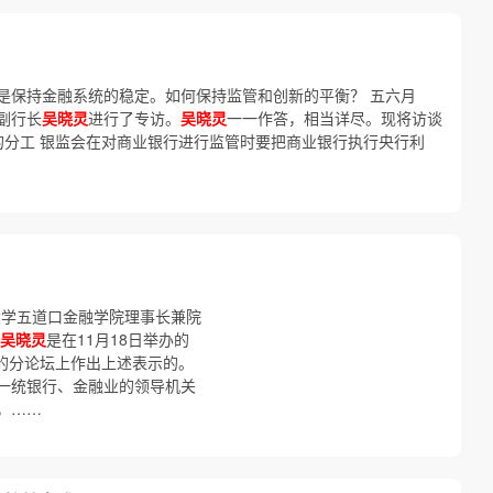
是保持金融系统的稳定。如何保持监管和创新的平衡？ 五六月
副行长
吴晓灵
进行了专访。
吴晓灵
一一作答，相当详尽。现将访谈
的分工 银监会在对商业银行进行监管时要把商业银行执行央行利
大学五道口金融学院理事长兼院
吴晓灵
是在11月18日举办的
”的分论坛上作出上述表示的。
一统银行、金融业的领导机关
，……