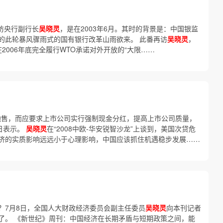
专访央行副行长
吴晓灵
，是在2003年6月。其时的背景是：中国银监
的此轮暴风骤雨式的国有银行改革山雨欲来。 此番再访
吴晓灵
，
在2006年底完全履行WTO承诺对外开放的“大限……
”抛售，而应要求上市公司实行强制现金分红，提高上市公司质量，
0日表示。
吴晓灵
在“2008中欧-华安锐智沙龙”上谈到，美国次贷危
济的实质影响远远小于心理影响，中国应该抓住机遇稳步发展……
？7月8日，全国人大财政经济委员会副主任委员
吴晓灵
向本刊记者
了。 《新世纪》周刊：中国经济在长期矛盾与短期政策之间，能