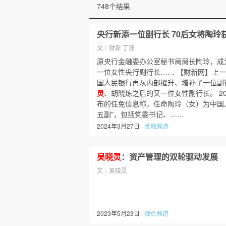
748个结果
央行新添一位副行长 70后女将陶玲
文｜财新 丁锋
原央行金融委办公室秘书局局长陶玲，成
一位女性央行副行长…… 【财新网】上
国人民银行再从内部擢升、增补了一位副
灵
、胡晓炼之后的又一位女性副行长。 20
布的任免信息称，任命陶玲（女）为中国
五副”，包括党委书记、……
2024年3月27日 ·
金融频道
吴晓灵
：资产管理的双轮驱动发展
文｜吴晓灵
2023年5月23日 ·
观点频道