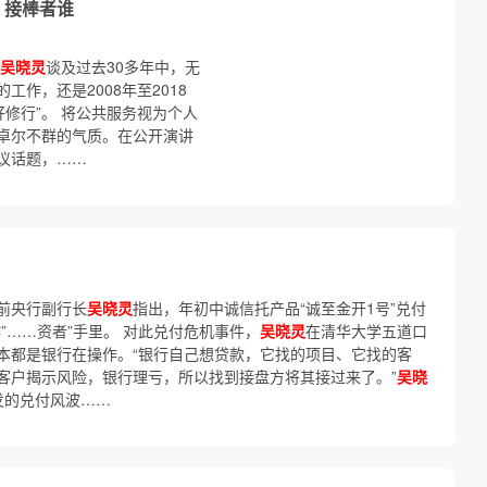
 接棒者谁
吴晓灵
谈及过去30多年中，无
作，还是2008年至2018
好修行”。 将公共服务视为个人
卓尔不群的气质。在公开演讲
议话题，……
前央行副行长
吴晓灵
指出，年初中诚信托产品“诚至金开1号”兑付
”……资者”手里。 对此兑付危机事件，
吴晓灵
在清华大学五道口
本都是银行在操作。“银行自己想贷款，它找的项目、它找的客
客户揭示风险，银行理亏，所以找到接盘方将其接过来了。”
吴晓
发的兑付风波……