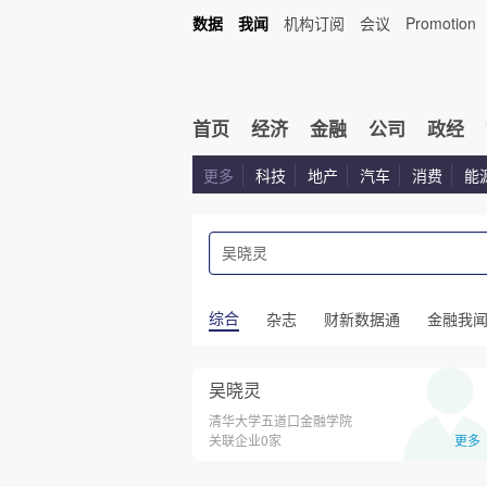
数据
我闻
机构订阅
会议
Promotion
首页
经济
金融
公司
政经
更多
科技
地产
汽车
消费
能
综合
杂志
财新数据通
金融我
吴晓灵
清华大学五道口金融学院
关联企业0家
更多