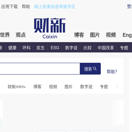
登
应用下载
帮助
网上有害信息举报专区
世界
观点
博客
图片
视频
Eng
源
健康
环科
民生
ESG
数字说
比较
中国改革
专题
搜索
帮助？
闻
财新mini+
博客
视频
图片
数字说
专题
会议