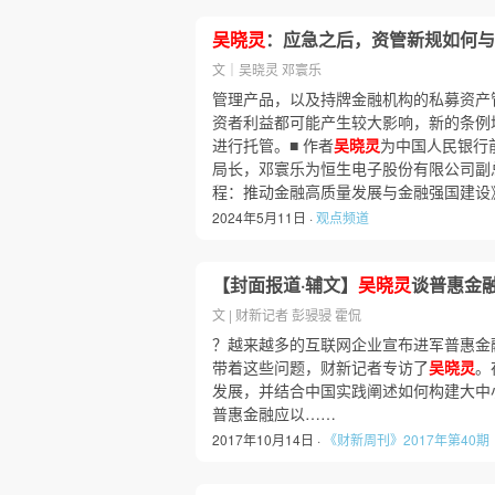
吴晓灵
：应急之后，资管新规如何与
文｜吴晓灵 邓寰乐
管理产品，以及持牌金融机构的私募资产
资者利益都可能产生较大影响，新的条例
进行托管。■ 作者
吴晓灵
为中国人民银行
局长，邓寰乐为恒生电子股份有限公司副
程：推动金融高质量发展与金融强国建设
2024年5月11日 ·
观点频道
【封面报道·辅文】
吴晓灵
谈普惠金
文 | 财新记者 彭骎骎 霍侃
？越来越多的互联网企业宣布进军普惠金
带着这些问题，财新记者专访了
吴晓灵
。
发展，并结合中国实践阐述如何构建大中
普惠金融应以……
2017年10月14日 ·
《财新周刊》2017年第40期