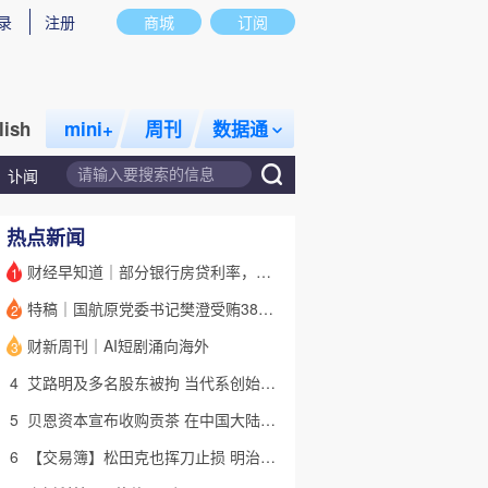
录
注册
商城
订阅
lish
mini+
周刊
数据通
讣闻
热点新闻
财经早知道｜部分银行房贷利率，降至“2字头
1
特稿｜国航原党委书记樊澄受贿3847万元二审待宣判 否认大多数指控
2
话题
特别呈现
私房课
财新周刊｜AI短剧涌向海外
3
4
艾路明及多名股东被拘 当代系创始人因何此时被清算
5
贝恩资本宣布收购贡茶 在中国大陆无法注册商标后退出市场
6
【交易簿】松田克也挥刀止损 明治折戟中国乳业