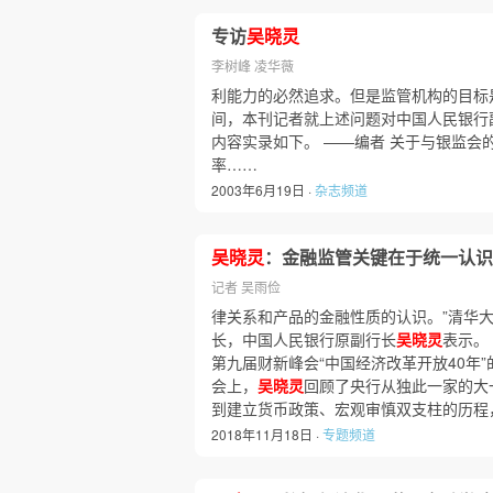
专访
吴晓灵
李树峰 凌华薇
利能力的必然追求。但是监管机构的目标
间，本刊记者就上述问题对中国人民银行
内容实录如下。 ——编者 关于与银监会
率……
2003年6月19日 ·
杂志频道
吴晓灵
：金融监管关键在于统一认识
记者 吴雨俭
律关系和产品的金融性质的认识。”清华
长，中国人民银行原副行长
吴晓灵
表示。
第九届财新峰会“中国经济改革开放40年
会上，
吴晓灵
回顾了央行从独此一家的大
到建立货币政策、宏观审慎双支柱的历程
2018年11月18日 ·
专题频道