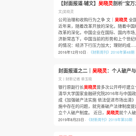
【封面报道·辅文】
吴晓灵
剖析“宝万
文|吴晓灵
公司治理和收购行为之争 文｜
吴晓灵
全
近年来，随着改革开放的深化，随着中国
改革的深化，中国企业在国际、国内市场
济新常态下，中国当前的形势和上个世纪
的情况：经济下行压力加大；理财的成…
2016年12月10日 ·
《财新周刊》2016年第48期
封面报道之二｜
吴晓灵
：个人破产与
文丨财新记者 单玉晓
银行原副行长
吴晓灵
曾多次公开呼吁建立
清华大学国家金融研究院2016年与中国
成《加强破产法实施 依法促进市场出清
施中存在的问题，就完善破产法律制度提
立个人破产制度。 近日，
吴晓灵
就个人破
2019年8月23日 ·
《财新周刊》2019年第33期