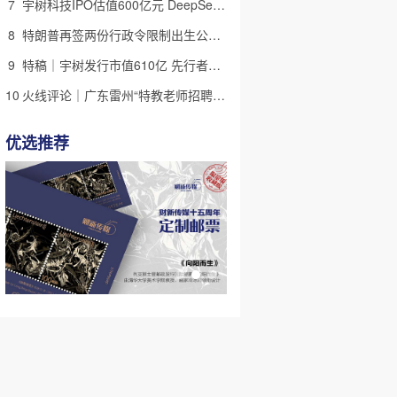
7
宇树科技IPO估值600亿元 DeepSeek参与战略配售
8
特朗普再签两份行政令限制出生公民权 意图打击生育旅游产业(含视频)
9
特稿｜宇树发行市值610亿 先行者的加速和考验
10
火线评论｜广东雷州“特教老师招聘违规”很雷，仍有诸多疑点
优选推荐