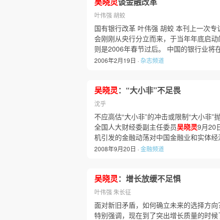
吴晓灵
谈金融改革
叶伟强 胡蛟
国有银行改革 叶伟强 胡蛟 本刊上一次
会刚刚从央行分立而来，于当年年底启动
则是2006年春节过后。 中国的银行业将
2006年2月19日 ·
杂志频道
吴晓灵
：“大小非”不足畏
沈乎
不应高估“大小非”的冲击或限制“大小非
全国人大财经委副主任委员
吴晓灵
9月2
机引发的金融动荡对中国金融业和实体经
2008年9月20日 ·
金融频道
吴晓灵
：增长放缓不足惧
叶伟强 朱长征
面对新旧矛盾，如何确立未来的选择方向
特别强调，现在到了突出增长质量的时候