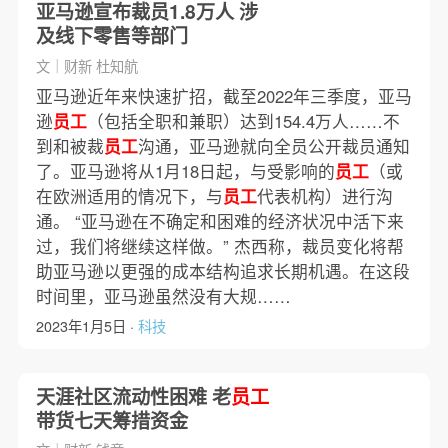
亚马逊宣布裁员1.8万人 涉
及线下零售等部门
文｜财新 杜知航
亚马逊近年来快速扩招，截至2022年三季度，亚马
逊
员工
（包括全职和兼职）达到154.4万人……不
到和被裁
员工
沟通，亚马逊就向全员公开裁员通知
了。亚马逊将从1月18日起，与受影响的
员工
（或
在欧洲适用的情况下，与
员工
代表机构）进行沟
通。 “亚马逊在不确定和困难的经济状况中活下来
过，我们将继续这样做。” 杰西称，裁员变化将帮
助亚马逊以更强的成本结构追求长期机遇。在这段
时间里，亚马逊虽然没有大规……
2023年1月5日 ·
科技
天涯社区流动性困难 老
员工
带货七天筹措资金