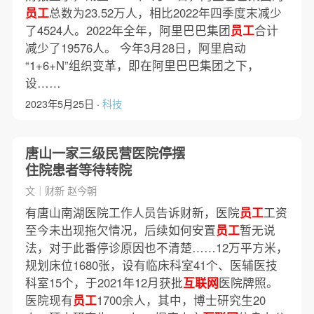
员工
总数为23.52万人，相比2022年四季度末减少
了4524人。2022年全年，阿里巴巴集团
员工
合计
减少了19576人。 今年3月28日，阿里启动
“1+6+N”组织变革，即在阿里巴巴集团之下，
设……
2023年5月25日 ·
科技
唐山一家三级民营医院停摆
住院患者等待转院
文｜财新 赵今朝
有唐山南湖医院工作人员告诉财新，医院
员工
工资
至今未出现拖欠情况，后续如何安置
员工
暂无说
法，对于此番停诊原因也不清楚……12万平方米，
规划床位1680张，设有临床科室41个、医辅医技
科室15个，于2021年12月获批
互联网
医院牌照。
医院现有
员工
1700余人，其中，博士研究生20