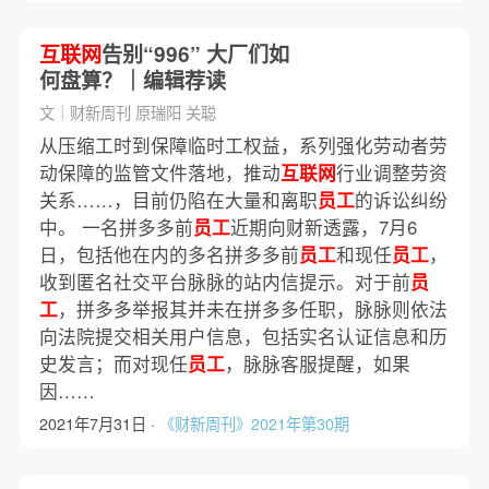
互联网
告别“996” 大厂们如
何盘算？｜编辑荐读
文｜财新周刊 原瑞阳 关聪
从压缩工时到保障临时工权益，系列强化劳动者劳
动保障的监管文件落地，推动
互联网
行业调整劳资
关系……，目前仍陷在大量和离职
员工
的诉讼纠纷
中。 一名拼多多前
员工
近期向财新透露，7月6
日，包括他在内的多名拼多多前
员工
和现任
员工
，
收到匿名社交平台脉脉的站内信提示。对于前
员
工
，拼多多举报其并未在拼多多任职，脉脉则依法
向法院提交相关用户信息，包括实名认证信息和历
史发言；而对现任
员工
，脉脉客服提醒，如果
因……
2021年7月31日 ·
《财新周刊》2021年第30期