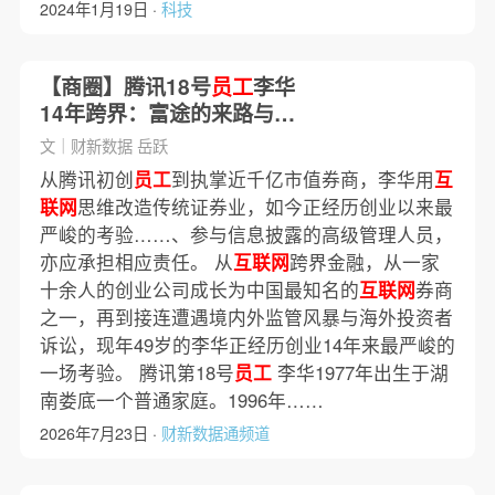
2024年1月19日 ·
科技
【商圈】腾讯18号
员工
李华
14年跨界：富途的来路与险
途
文｜财新数据 岳跃
从腾讯初创
员工
到执掌近千亿市值券商，李华用
互
联网
思维改造传统证券业，如今正经历创业以来最
严峻的考验……、参与信息披露的高级管理人员，
亦应承担相应责任。 从
互联网
跨界金融，从一家
十余人的创业公司成长为中国最知名的
互联网
券商
之一，再到接连遭遇境内外监管风暴与海外投资者
诉讼，现年49岁的李华正经历创业14年来最严峻的
一场考验。 腾讯第18号
员工
李华1977年出生于湖
南娄底一个普通家庭。1996年……
2026年7月23日 ·
财新数据通频道