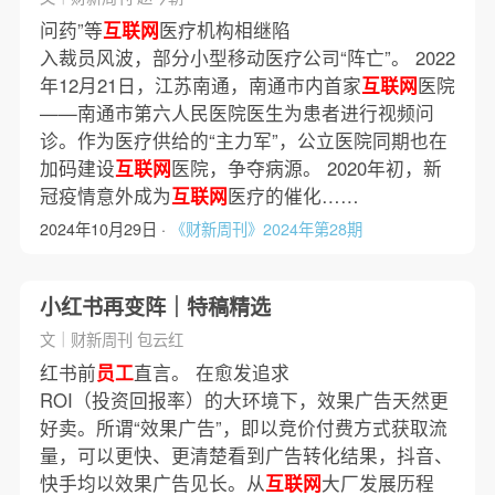
问药”等
互联网
医疗机构相继陷
入裁员风波，部分小型移动医疗公司“阵亡”。 2022
年12月21日，江苏南通，南通市内首家
互联网
医院
——南通市第六人民医院医生为患者进行视频问
诊。作为医疗供给的“主力军”，公立医院同期也在
加码建设
互联网
医院，争夺病源。 2020年初，新
冠疫情意外成为
互联网
医疗的催化……
2024年10月29日 ·
《财新周刊》2024年第28期
小红书再变阵｜特稿精选
文｜财新周刊 包云红
红书前
员工
直言。 在愈发追求
ROI（投资回报率）的大环境下，效果广告天然更
好卖。所谓“效果广告”，即以竞价付费方式获取流
量，可以更快、更清楚看到广告转化结果，抖音、
快手均以效果广告见长。从
互联网
大厂发展历程