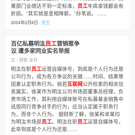
果部门业绩达不到一定标准，
员工
年底拿钱都会有
折损。“其实就是变相降薪。”孙苇说。……
2024年2月8日 ·
民生
百亿私募明汯
员工
营销惹争
议 遭多家同业实名举报
文｜财新 全月
明汯在职
员工
运营自媒体号，到底是个人行为还是
公司行为，成为各方争议的关键……时间、结果等
因素认定职务行为。倘若
互联网
公开检索的相关信
息属实，徐某作为明汯公司市场部董事总经理，负
责市场工作，其利用自媒体账号在私募基金销售中
诋毁同行竞争对手的行为，应当认定属于职务行
为，而非个人行为。 据财新了解，徐某和卓某均
为明汯市场部
员工
。明汯在职
员工
运营自媒体号，
此举到底是个人行为还是……