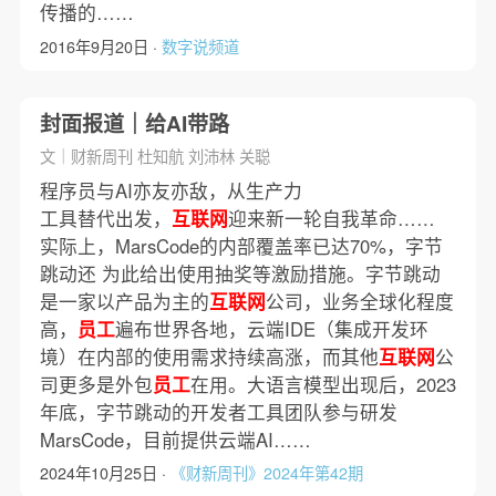
传播的……
2016年9月20日 ·
数字说频道
封面报道｜给AI带路
文｜财新周刊 杜知航 刘沛林 关聪
程序员与AI亦友亦敌，从生产力
工具替代出发，
互联网
迎来新一轮自我革命……
实际上，MarsCode的内部覆盖率已达70%，字节
跳动还 为此给出使用抽奖等激励措施。字节跳动
是一家以产品为主的
互联网
公司，业务全球化程度
高，
员工
遍布世界各地，云端IDE（集成开发环
境）在内部的使用需求持续高涨，而其他
互联网
公
司更多是外包
员工
在用。大语言模型出现后，2023
年底，字节跳动的开发者工具团队参与研发
MarsCode，目前提供云端AI……
2024年10月25日 ·
《财新周刊》2024年第42期