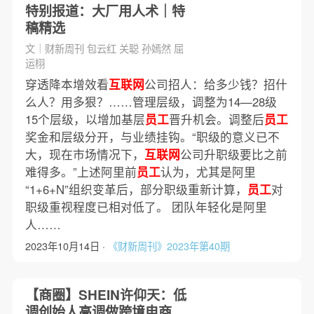
特别报道：大厂用人术｜特
稿精选
文｜财新周刊 包云红 关聪 孙嫣然 屈
运栩
穿透降本增效看
互联网
公司招人：给多少钱？招什
么人？用多狠？……管理层级，调整为14—28级
15个层级，以增加基层
员工
晋升机会。调整后
员工
奖金和层级分开，与业绩挂钩。“职级的意义已不
大，现在市场情况下，
互联网
公司升职级要比之前
难得多。”上述阿里前
员工
认为，尤其是阿里
“1+6+N”组织变革后，部分职级重新计算，
员工
对
职级重视程度已相对低了。 团队年轻化是阿里
人……
2023年10月14日 ·
《财新周刊》2023年第40期
【商圈】SHEIN许仰天：低
调创始人高调做跨境电商