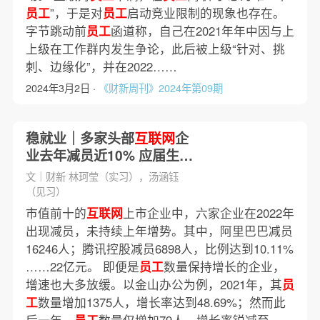
员工
”，于是对
员工
启动竞业限制的现象也存在。
字节跳动前
员工
函道称，自己在2021年年中因与上
上级在工作群内发生争论，此后被上级“针对、挑
刺、边缘化”，并在2022……
2024年3月2日 ·
《财新周刊》2024年第09期
稳就业｜多家头部
互联网
企
业去年减员近10% 应届生求
职热度仍高
文｜财新 林珂莹（实习），汤涵钰
（见习）
市值前十的
互联网
上市企业中，六家企业在2022年
出现减员，未持续上年增势。其中，阿里巴巴减员
16246人；腾讯控股减员6898人，比例达到10.11%
……22亿元。 即便是
员工
数量保持增长的企业，
增速也大多放缓。以金山办公为例，2021年，其
员
工
数量增加1375人，增长率达到48.69%；然而此