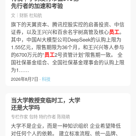
先行者的加速和考验
文｜财新 杜知航
旗下的天翼资本、腾讯控股实控的启善投资、中信
证券，以及王兴兴和百余名宇树高管及核心
员工
。
其中，中国AI大模型公司DeepSeek的认购上限为
1.55亿元，限售期限为36个月，和王兴兴等人参与
的6700万元的“
员工
2号资管计划”限售期一致。 全
国社保基金组合、全国社保基金理事会的认购上限
为1……
2026年8月7日 ·
科技
当大学教授变临时工，大学
还是大学吗
专栏作家 包特 特约作者 陈晓萌
大学不是企业，而是一种知识组织 企业希望降低
对任何个人的依赖。 建立标准流程、统一品牌、