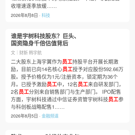
收增速逐季放缓……
2026年8月8日 ·
科技
谁是宇树科技股东？巨头、
国资隐身千倍估值背后
文｜财新 韩宇航
二大股东上海宇翼作为
员工
持股平台开展长期激
励，目前已向14名核心
员工
授予对应股份592.66万
股。授予价格仅为1元/注册资本，锁定期为36个
月。已授予激励
员工
中，12名
员工
来自研发部门，
2名
员工
分别来自销售部门与生产部门。 IPO配售
方面，宇树科技通过中信证券资管宇树科技
员工
参
与科创板战略配售1……
2026年8月5日 ·
金融频道