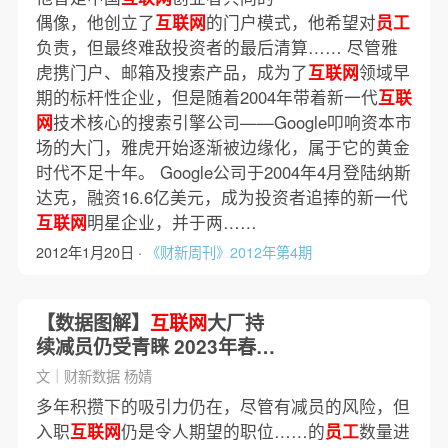
偶像，他创立了
互联网
的门户模式，他希望对
员工
负责，但最终难敌投资者的最后清算…… 尽管雅
虎携门户、邮箱及搜索产品，成为了
互联网
领域早
期的标杆性企业，但是随着2004年带着新一代
互联
网
技术核心的搜索引擎公司——Google叩响资本市
场的大门，雅虎开始逐渐被边缘化，属于它的黄金
时代不足十年。 Google公司于2004年4月登陆纳斯
达克，融资16.6亿美元，成为投资者追捧的新一代
互联网
明星企业，并于两……
2012年1月20日 ·
《财新周刊》2012年第4期
【数据图解】
互联网
大厂持
续减员仍受青睐 2023年春招
供需比明显提高
文｜财新数据 杨婧
多年积攒下的吸引力仍在，尽管有减员的风险，但
入职
互联网
仍是令人期望的职位……的
员工
数量进