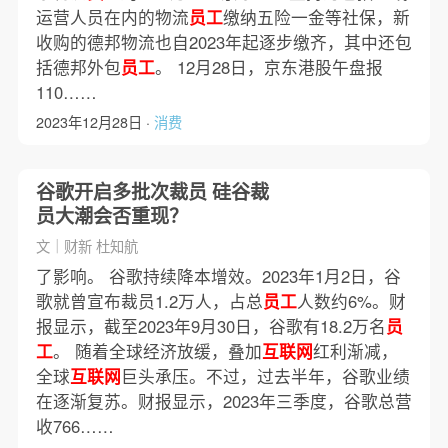
运营人员在内的物流
员工
缴纳五险一金等社保，新
收购的德邦物流也自2023年起逐步缴齐，其中还包
括德邦外包
员工
。 12月28日，京东港股午盘报
110……
2023年12月28日 ·
消费
谷歌开启多批次裁员 硅谷裁
员大潮会否重现？
文｜财新 杜知航
了影响。 谷歌持续降本增效。2023年1月2日，谷
歌就曾宣布裁员1.2万人，占总
员工
人数约6%。财
报显示，截至2023年9月30日，谷歌有18.2万名
员
工
。 随着全球经济放缓，叠加
互联网
红利渐减，
全球
互联网
巨头承压。不过，过去半年，谷歌业绩
在逐渐复苏。财报显示，2023年三季度，谷歌总营
收766……