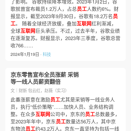
了影响。 谷歌持续降本增效。2023年1月2日，谷
歌就曾宣布裁员1.2万人，占总
员工
人数约6%。财
报显示，截至2023年9月30日，谷歌有18.2万名
员
工
。 随着全球经济放缓，叠加
互联网
红利渐减，
全球
互联网
巨头承压。不过，过去半年，谷歌业绩
在逐渐复苏。财报显示，2023年三季度，谷歌总营
收766……
2024年1月19日 ·
科技
京东零售宣布全员涨薪 采销
等一线人员薪资翻倍
文｜财新 包云红，赵薇（实习）
此番涨薪意在激励
员工
尤其是采销等一线业务人
员，执行“低价策略”……加快人员、业务结构调
整。在众多
互联网
公司中，京东的
员工
总数最多，
至2023年年中，京东
员工
数量达56万人，其中京
东物流
员工
约43.2万人。京东一直坚持为包括一线