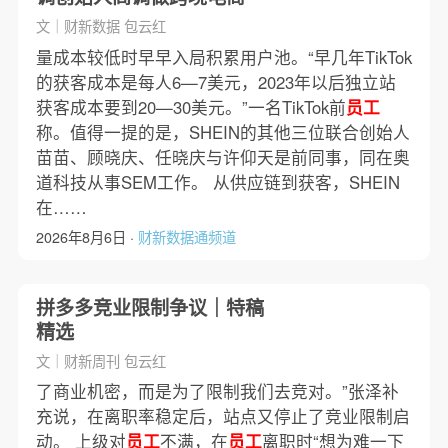
文｜财新数据 包云红
量成本较低时早早入局积累用户池。“早几年TikTok
的获客成本是每人6—7美元，2023年以后独立站
获客成本要到20—30美元。”一名TikTok前
员工
称。值得一提的是，SHEIN的其他三位联合创始人
苗苗、顾晓庆、任晓庆与许仰天是前同事，同在奥
道科技从事SEM工作。 从供应链到获客，SHEIN
在……
2026年8月6日 ·
财新数据通频道
拼多多竞业限制争议｜特稿
精选
文｜财新周刊 包云红
了商业机密，而是为了限制我们去竞对。”张泽补
充说，在离职率稳定后，站点又停止了竞业限制启
动。 上级对
员工
不满，在
员工
离职时“想为难一下