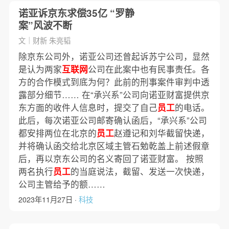
诺亚诉京东求偿35亿 “罗静
案”风波不断
文｜财新 朱亮韬
除京东公司外，诺亚公司还曾起诉苏宁公司，显然
是认为两家
互联网
公司在此案中也有民事责任。各
方的合作模式到底为何？此前的刑事案件审判中透
露部分细节…… 在“承兴系”公司向诺亚财富提供京
东方面的收件人信息时，提交了自己
员工
的电话。
此后，每次诺亚公司邮寄确认函后，“承兴系”公司
都安排两位在北京的
员工
赵遵记和刘华截留快递，
并将确认函交给北京区域主管石勉乾盖上前述假章
后，再以京东公司的名义寄回了诺亚财富。 按照
两名执行
员工
的当庭说法，截留、发送一次快递，
公司主管给予的额……
2023年11月27日 ·
科技