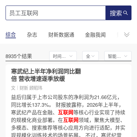
搜索
综合
杂志
财新数据通
金融我闻
财新mini
8935个结果
时间不限
全文
智能排序
寒武纪上半年净利润同比翻
倍 营收增速逐季放缓
文｜财新 顾昭玮
益后归属于上市公司股东的净利润为21.66亿元，
同比增长137.3%。 财报披露称，2026年上半年，
寒武纪产品在金融、
互联网
等核心行业实现了持续
的规模化商业部署。在
互联网
领域，聚焦大模型、
多模态、搜索推荐等核心应用方向进行适配，并实
现规模化训练技术的场景拓展。 不过，寒武纪营