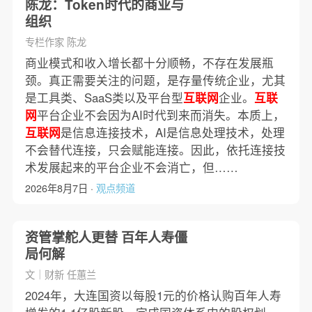
陈龙：Token时代的商业与
组织
专栏作家 陈龙
商业模式和收入增长都十分顺畅，不存在发展瓶
颈。真正需要关注的问题，是存量传统企业，尤其
是工具类、SaaS类以及平台型
互联网
企业。
互联
网
平台企业不会因为AI时代到来而消失。本质上，
互联网
是信息连接技术，AI是信息处理技术，处理
不会替代连接，只会赋能连接。因此，依托连接技
术发展起来的平台企业不会消亡，但……
2026年8月7日 ·
观点频道
资管掌舵人更替 百年人寿僵
局何解
文｜财新 任蕙兰
2024年，大连国资以每股1元的价格认购百年人寿