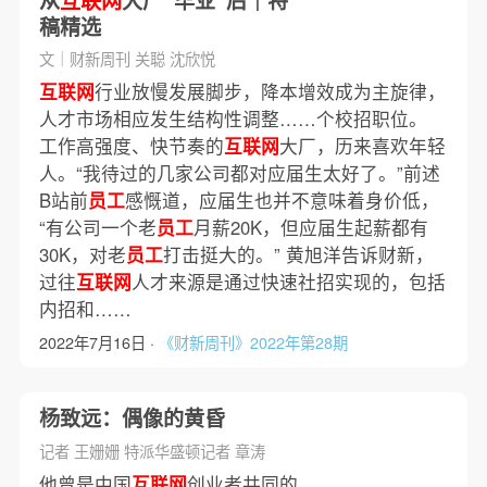
从
互联网
大厂“毕业”后｜特
稿精选
文｜财新周刊 关聪 沈欣悦
互联网
行业放慢发展脚步，降本增效成为主旋律，
人才市场相应发生结构性调整……个校招职位。
工作高强度、快节奏的
互联网
大厂，历来喜欢年轻
人。“我待过的几家公司都对应届生太好了。”前述
B站前
员工
感慨道，应届生也并不意味着身价低，
“有公司一个老
员工
月薪20K，但应届生起薪都有
30K，对老
员工
打击挺大的。” 黄旭洋告诉财新，
过往
互联网
人才来源是通过快速社招实现的，包括
内招和……
2022年7月16日 ·
《财新周刊》2022年第28期
杨致远：偶像的黄昏
记者 王姗姗 特派华盛顿记者 章涛
他曾是中国
互联网
创业者共同的