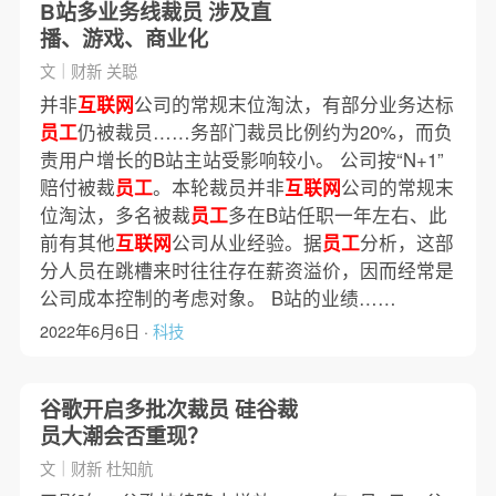
B站多业务线裁员 涉及直
播、游戏、商业化
文｜财新 关聪
并非
互联网
公司的常规末位淘汰，有部分业务达标
员工
仍被裁员……务部门裁员比例约为20%，而负
责用户增长的B站主站受影响较小。 公司按“N+1”
赔付被裁
员工
。本轮裁员并非
互联网
公司的常规末
位淘汰，多名被裁
员工
多在B站任职一年左右、此
前有其他
互联网
公司从业经验。据
员工
分析，这部
分人员在跳槽来时往往存在薪资溢价，因而经常是
公司成本控制的考虑对象。 B站的业绩……
2022年6月6日 ·
科技
谷歌开启多批次裁员 硅谷裁
员大潮会否重现？
文｜财新 杜知航