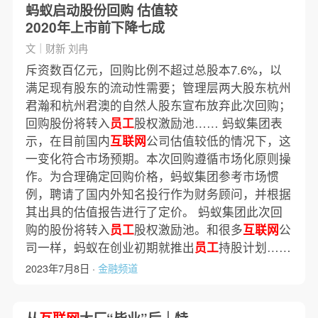
蚂蚁启动股份回购 估值较
2020年上市前下降七成
文｜财新 刘冉
斥资数百亿元，回购比例不超过总股本7.6%，以
满足现有股东的流动性需要；管理层两大股东杭州
君瀚和杭州君澳的自然人股东宣布放弃此次回购；
回购股份将转入
员工
股权激励池…… 蚂蚁集团表
示，在目前国内
互联网
公司估值较低的情况下，这
一变化符合市场预期。本次回购遵循市场化原则操
作。为合理确定回购价格，蚂蚁集团参考市场惯
例，聘请了国内外知名投行作为财务顾问，并根据
其出具的估值报告进行了定价。 蚂蚁集团此次回
购的股份将转入
员工
股权激励池。和很多
互联网
公
司一样，蚂蚁在创业初期就推出
员工
持股计划……
2023年7月8日 ·
金融频道