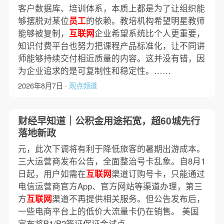
客户数据库、培训体系，本质上都是为了让组织能
够摆脱对某位
员工
的依赖。教培机构希望明星教师
能够被复制，
互联网
企业希望系统比个人更重要，
知识付费平台也努力把课程产品标准化，让不同讲
师能够持续交付相近质量的内容。这并没有错，因
为企业追求的是可复制性和稳定性。……
2026年8月7日 ·
观点频道
财经早知道｜公积金用途拓宽，超60城先行
落地新政
元，此次下调将有利于降低旅客的暑期出游成本。
三大运营商发布公告，全面整治号卡乱象。自8月1
日起，用户如需在
互联网
渠道订购号卡，只能通过
电信运营商官方App、官方网站等渠道办理，第三
方
互联网
渠道不再提供相关服务。但公告发布后，
一些电商平台上的低价大流量卡仍在销售。 美国
宣布将B1/B2签证保证金试点……