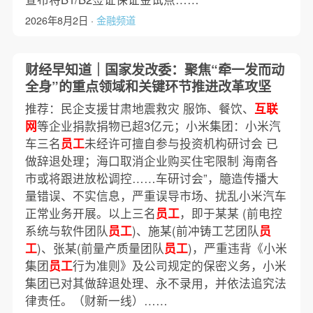
2026年8月2日 ·
金融频道
财经早知道｜国家发改委：聚焦“牵一发而动
全身”的重点领域和关键环节推进改革攻坚
推荐：民企支援甘肃地震救灾 服饰、餐饮、
互联
网
等企业捐款捐物已超3亿元；小米集团：小米汽
车三名
员工
未经许可擅自参与投资机构研讨会 已
做辞退处理；海口取消企业购买住宅限制 海南各
市或将跟进放松调控……车研讨会”，臆造传播大
量错误、不实信息，严重误导市场、扰乱小米汽车
正常业务开展。以上三名
员工
，即于某某 (前电控
系统与软件团队
员工
)、施某(前冲铸工艺团队
员
工
)、张某(前量产质量团队
员工
)，严重违背《小米
集团
员工
行为准则》及公司规定的保密义务，小米
集团已对其做辞退处理、永不录用，并依法追究法
律责任。（财新一线）……