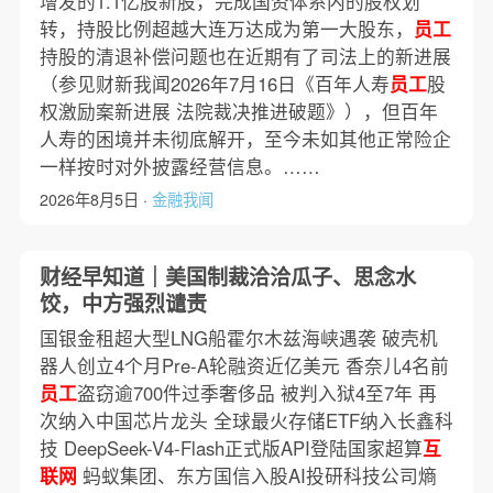
增发的1.1亿股新股，完成国资体系内的股权划
转，持股比例超越大连万达成为第一大股东，
员工
持股的清退补偿问题也在近期有了司法上的新进展
（参见财新我闻2026年7月16日《百年人寿
员工
股
权激励案新进展 法院裁决推进破题》），但百年
人寿的困境并未彻底解开，至今未如其他正常险企
一样按时对外披露经营信息。……
2026年8月5日 ·
金融我闻
财经早知道｜美国制裁洽洽瓜子、思念水
饺，中方强烈谴责
国银金租超大型LNG船霍尔木兹海峡遇袭 破壳机
器人创立4个月Pre-A轮融资近亿美元 香奈儿4名前
员工
盗窃逾700件过季奢侈品 被判入狱4至7年 再
次纳入中国芯片龙头 全球最火存储ETF纳入长鑫科
技 DeepSeek-V4-Flash正式版API登陆国家超算
互
联网
蚂蚁集团、东方国信入股AI投研科技公司熵