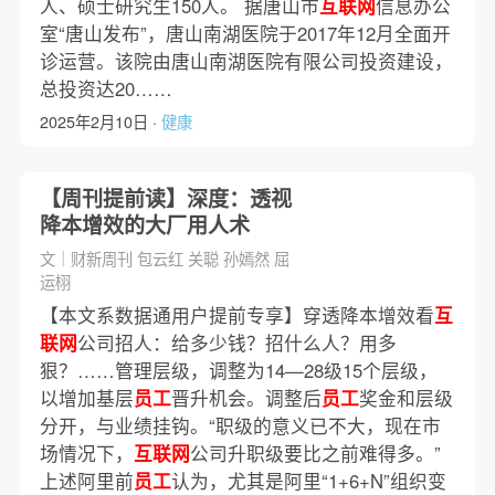
人、硕士研究生150人。 据唐山市
互联网
信息办公
室“唐山发布”，唐山南湖医院于2017年12月全面开
诊运营。该院由唐山南湖医院有限公司投资建设，
总投资达20……
2025年2月10日 ·
健康
【周刊提前读】深度：透视
降本增效的大厂用人术
文｜财新周刊 包云红 关聪 孙嫣然 屈
运栩
【本文系数据通用户提前专享】穿透降本增效看
互
联网
公司招人：给多少钱？招什么人？用多
狠？……管理层级，调整为14—28级15个层级，
以增加基层
员工
晋升机会。调整后
员工
奖金和层级
分开，与业绩挂钩。“职级的意义已不大，现在市
场情况下，
互联网
公司升职级要比之前难得多。”
上述阿里前
员工
认为，尤其是阿里“1+6+N”组织变