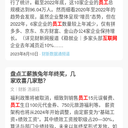
行了统计。截至2022年底，这10家企业的
员工
总
规模达到96.04万人。然而细看2020年至2022年的
趋势会发现，虽然企业整体呈现“增员”态势，但在
2022年，6家企业的
员工
数量较上年减少，仅有拼
多多、京东、东方财富、金山办公4家企业保持增
长。（详见财新网报道《稳就业｜多家头部
互联网
企业去年减员近10%……
2023年8月10日 ·
财新数据通频道
盘点工薪族兔年年终奖，几
家欢喜几家愁？
文｜财新 汤涵钰
福利政策将被取消，细致到销售
员工
15元误餐费、
员工
生日100元代金券、750元旅游福利等。 薪资
架构也将从2024年开始调整，由定薪变为“基础工
资+绩效工资”。其中绩效工资按职级占20—30%，
算法与部门业绩挂钩，未来以年终奖形式发放。如