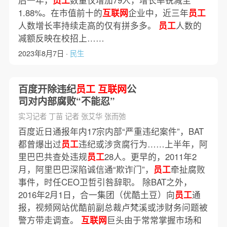
后一年，
员工
数量仅增加79人，增长率锐减至
1.88%。在市值前十的
互联网
企业中，近三年
员工
人数增长率持续走高的仅有拼多多。
员工
人数的
减额反映在校招上……
2023年8月7日 ·
民生
百度开除违纪
员工
互联网
公
司对内部腐败“不能忍”
实习记者 丁苗 记者 张艾华 张而弛
百度近日通报年内17宗内部“严重违纪案件”，BAT
都曾爆出过
员工
违纪或涉贪腐行为……上半年，阿
里巴巴共查处违规
员工
28人。更早的，2011年2
月，阿里巴巴深陷诚信通“欺诈门”，
员工
牵扯腐败
事件，时任CEO卫哲引咎辞职。 除BAT之外，
2016年2月1日，合一集团（优酷土豆）向
员工
通
报，视频网站优酷前副总裁卢梵溪或涉财务问题被
警方带走调查。
互联网
巨头由于常常掌握市场和