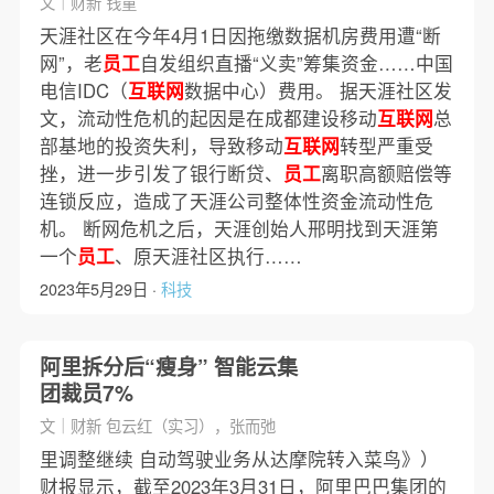
文｜财新 钱童
天涯社区在今年4月1日因拖缴数据机房费用遭“断
网”，老
员工
自发组织直播“义卖”筹集资金……中国
电信IDC（
互联网
数据中心）费用。 据天涯社区发
文，流动性危机的起因是在成都建设移动
互联网
总
部基地的投资失利，导致移动
互联网
转型严重受
挫，进一步引发了银行断贷、
员工
离职高额赔偿等
连锁反应，造成了天涯公司整体性资金流动性危
机。 断网危机之后，天涯创始人邢明找到天涯第
一个
员工
、原天涯社区执行……
2023年5月29日 ·
科技
阿里拆分后“瘦身” 智能云集
团裁员7%
文｜财新 包云红（实习），张而弛
里调整继续 自动驾驶业务从达摩院转入菜鸟》）
财报显示，截至2023年3月31日，阿里巴巴集团的