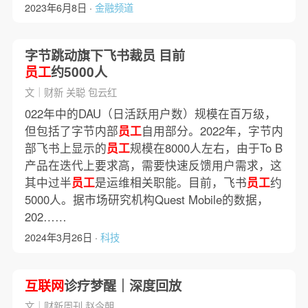
2023年6月8日 ·
金融频道
字节跳动旗下飞书裁员 目前
员工
约5000人
文｜财新 关聪 包云红
022年中的DAU（日活跃用户数）规模在百万级，
但包括了字节内部
员工
自用部分。2022年，字节内
部飞书上显示的
员工
规模在8000人左右，由于To B
产品在迭代上要求高，需要快速反馈用户需求，这
其中过半
员工
是运维相关职能。目前，飞书
员工
约
5000人。据市场研究机构Quest Mobile的数据，
202……
2024年3月26日 ·
科技
互联网
诊疗梦醒｜深度回放
文｜财新周刊 赵今朝