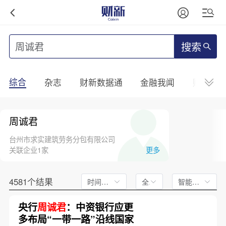
搜索
综合
杂志
财新数据通
金融我闻
财新mini
周诚君
台州市求实建筑劳务分包有限公司
关联企业1家
更多
4581个结果
时间不限
全文
智能排序
央行
周诚君
：中资银行应更
多布局“一带一路”沿线国家