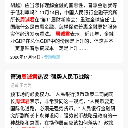
胡越）应当怎样理解金融的普惠性，普惠金融就等
于低利率吗？11月14日，中国人民银行金融研究所
所长
周诚君
在“第11届财新峰会：重建全球信任”上
围绕什么是普惠金融、怎样促进普惠金融更好服务
实体经济发表看法。
周诚君
表示，近几年，金融
业GDP在总体GDP中的份额是上升的，但这并不
一定意味着融资成本一定是上升……
2020年11月14日 ·
专题频道
管涛
周诚君
热议“强势人民币战略”
记者 王力为
预市场的必要权力。 人民银行货币政策二司副司
长
周诚君
表示，非常赞同这一观点，“人民币要走
国际化道路，必须是强势货币。” 人民银行金融研
究所副所长卜永祥设问，强势货币战略是政府的一
种战略和意图，在操作层面应该如何落实？ 政策