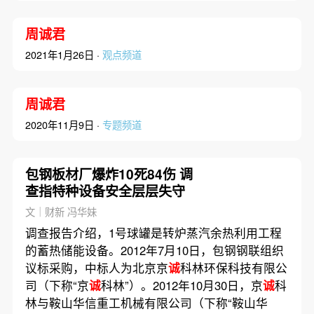
周诚君
2021年1月26日 ·
观点频道
周诚君
2020年11月9日 ·
专题频道
包钢板材厂爆炸10死84伤 调
查指特种设备安全层层失守
文｜财新 冯华妹
调查报告介绍，1号球罐是转炉蒸汽余热利用工程
的蓄热储能设备。2012年7月10日，包钢钢联组织
议标采购，中标人为北京京
诚
科林环保科技有限公
司（下称“京
诚
科林”）。2012年10月30日，京
诚
科
林与鞍山华信重工机械有限公司（下称“鞍山华