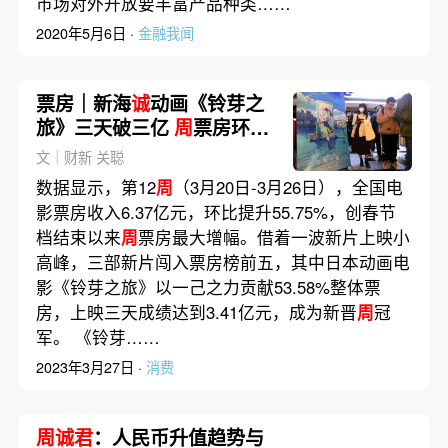
市场对外开放要丰富产品种类……
2020年5月6日 ·
金融我闻
票房｜新海
诚
动画《铃芽之
旅》三天破三亿
周
票房环比
增55%
文｜财新 关聪
数据显示，第12
周
（3月20日-3月26日），全国电
影票房收入6.37亿元，环比提升55.75%，创春节
档结束以来
周
票房最大增幅。借着一波新片上映小
高峰，三部新片闯入票房榜前五，其中日本动画电
影《铃芽之旅》以一己之力贡献53.58%整体票
房，上映三天成绩达到3.41亿元，成为新晋
周
冠
军。 《铃芽……
2023年3月27日 ·
消费
周诚君
：人民币升值趋势与