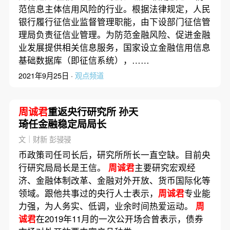
范信息主体信用风险的行业。根据法律规定，人民
银行履行征信业监督管理职能，由下设部门征信管
理局负责征信业管理。为防范金融风险、促进金融
业发展提供相关信息服务，国家设立金融信用信息
基础数据库（即征信系统），……
2021年9月25日 ·
观点频道
周诚君
重返央行研究所 孙天
琦任金融稳定局局长
文｜财新 彭骎骎
币政策司任司长后，研究所所长一直空缺。目前央
行研究局局长是王信。
周诚君
主要研究宏观经
济、金融体制改革、金融对外开放、货币国际化等
领域。跟他共事过的央行人士表示，
周诚君
专业能
力强，为人务实、低调，业余时间热爱运动。
周
诚君
在2019年11月的一次公开场合曾表示，债券