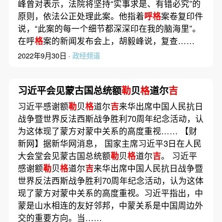
峰曾对表示，法院将坚持“实事求是、有错必究”的
原则，依法公正处理此案。他指着
呼格
案卷复印件
说，“此案的每一个细节都深深印在我的脑海里”。
在呼
格
案的新闻发布会上，胡毅峰说，复查……
2022年9月30日 ·
政经频道
习近平会见蒙古国总统额
勒
贝
格
道尔
吉
习近平感谢额
勒
贝
格
道尔
吉
来华出席中国人民抗日
战争暨世界反法西斯战争胜利70周年纪念活动，认
为这体现了蒙方对蒙中关系的高度重视…… 【财
新网】据新华网消息， 国家主席习近平3日在人民
大会堂会见蒙古国总统额
勒
贝
格
道尔
吉
。 习近平
感谢额
勒
贝
格
道尔
吉
来华出席中国人民抗日战争暨
世界反法西斯战争胜利70周年纪念活动，认为这体
现了蒙方对蒙中关系的高度重视。习近平指出，中
蒙是山水相连的友好邻邦，中蒙关系是中国周边外
交的重要方向。当……