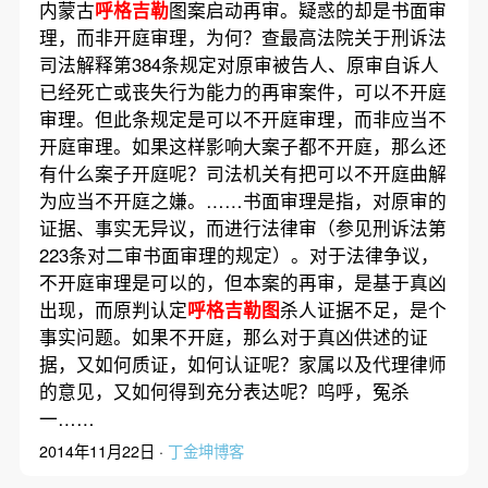
内蒙古
呼格吉勒
图案启动再审。疑惑的却是书面审
理，而非开庭审理，为何？查最高法院关于刑诉法
司法解释第384条规定对原审被告人、原审自诉人
已经死亡或丧失行为能力的再审案件，可以不开庭
审理。但此条规定是可以不开庭审理，而非应当不
开庭审理。如果这样影响大案子都不开庭，那么还
有什么案子开庭呢？司法机关有把可以不开庭曲解
为应当不开庭之嫌。……书面审理是指，对原审的
证据、事实无异议，而进行法律审（参见刑诉法第
223条对二审书面审理的规定）。对于法律争议，
不开庭审理是可以的，但本案的再审，是基于真凶
出现，而原判认定
呼格吉勒图
杀人证据不足，是个
事实问题。如果不开庭，那么对于真凶供述的证
据，又如何质证，如何认证呢？家属以及代理律师
的意见，又如何得到充分表达呢？呜呼，冤杀
一……
2014年11月22日 ·
丁金坤博客