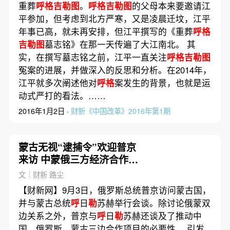
重葬
呼格吉勒图
。
呼格吉勒图
的父母本来要邀请江
平参加，但考虑到北方严寒，又是凌晨迁坟，江平
年事已高，就未再安排，但江平撰写的《重葬
呼格
吉勒图
墓志铭》在那一天传遍了大江南北。 其
实，在撰写墓志铭之前，江平一直关注
呼格吉勒图
冤案的进展，并做深入的反思和分析。在2014年，
江平就多次阐述他对
呼格
案发生的背景，也就是运
动式严打的看法。……
2016年1月2日 ·
财新《中国改革》2016年第1期
蒙古无视“逮捕令”欢迎普京
来访 中蒙俄三方经济合作成
讨论议题
文｜财新 路尘
【财新网】9月3日，俄罗斯总统普京访问蒙古国，
并与蒙古总统
呼
日
勒
苏赫举行会谈。除讨论俄蒙双
边关系之外，普京与
呼
日
勒
苏赫还谈及了推动中
国、俄罗斯、蒙古三边合作项目的必要性。 引发