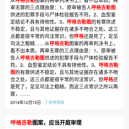
从
呼格吉勒
图案的再审判决书上，看不出本质。再
审无罪的三点理由是：1、原审被告人
呼格吉勒图
供述的犯罪手段与尸体检验报告不符。2、血型鉴
定结论不具有排他性。3、
呼格吉勒图
的有罪供述
不稳定，且与其他证据存在诸多不吻合之处。这三
点都是很平常的司法常识，但
呼格
还是死了，足见
司法之粗糙……从
呼格吉勒
图案的再审判决书上，
看不出本质。再审无罪的三点理由是：1、原审被
告人
呼格吉勒图
供述的犯罪手段与尸体检验报告不
符。2、血型鉴定结论不具有排他性。3、
呼格吉勒
图
的有罪供述不稳定，且与其他证据存在诸多不吻
合之处。这三点都是很平常的司法常识，但
呼格
还
是死了，足见司法之粗糙。而这三点常识之所以再
提，……
2014年12月15日 ·
丁金坤博客
呼格吉勒
图案，应当开庭审理