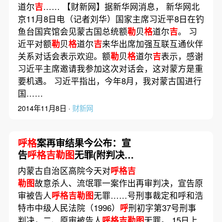
道尔
吉
…… 【财新网】据新华网消息， 新华网北
京11月8日电（记者刘华）国家主席习近平8日在钓
鱼台国宾馆会见蒙古国总统额
勒
贝
格
道尔
吉
。 习
近平对额
勒
贝
格
道尔
吉
来华出席加强互联互通伙伴
关系对话会表示欢迎。额
勒
贝
格
道尔
吉
表示，感谢
习近平主席邀请我参加这次对话会，这对蒙方是重
要机遇。 习近平指出，今年8月，我对蒙古国进行
国……
2014年11月8日 ·
财新网
呼格
案再审结果今公布：宣
告
呼格吉勒图
无罪(附判决
书)
内蒙古自治区高院今天对
呼格吉
勒图
故意杀人、流氓罪一案作出再审判决，宣告原
审被告人
呼格吉勒图
无罪……号刑事裁定和呼和浩
特市中级人民法院（1996）
呼
刑初字第37号刑事
判决，二、原审被告人
呼格吉勒图
无罪。 15日上