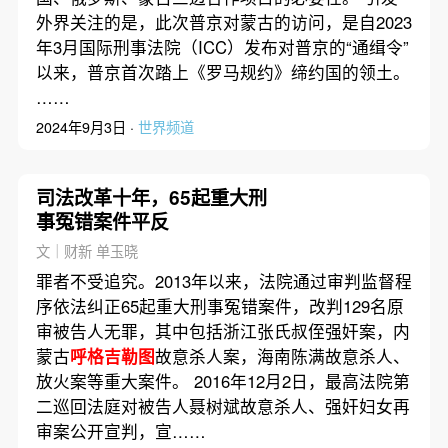
外界关注的是，此次普京对蒙古的访问，是自2023
年3月国际刑事法院（ICC）发布对普京的“通缉令”
以来，普京首次踏上《罗马规约》缔约国的领土。
……
2024年9月3日 ·
世界频道
司法改革十年，65起重大刑
事冤错案件平反
文｜财新 单玉晓
罪者不受追究。2013年以来，法院通过审判监督程
序依法纠正65起重大刑事冤错案件，改判129名原
审被告人无罪，其中包括浙江张氏叔侄强奸案，内
蒙古
呼格吉勒图
故意杀人案，海南陈满故意杀人、
放火案等重大案件。 2016年12月2日，最高法院第
二巡回法庭对被告人聂树斌故意杀人、强奸妇女再
审案公开宣判，宣……