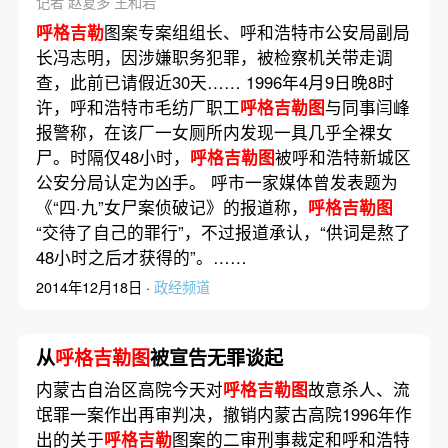
记者 赵复多 王和岩
呼格吉勒
图案专案组组长、呼和浩特市公安局副局
长冯志明，因涉嫌职务犯罪，被检察机关带走调
查，此前已请假近30天…… 1996年4月9日晚8时
许，呼和浩特市毛纺厂职工
呼格吉勒图
与同事闫峰
报警称，在该厂一女厕所内发现一具几乎全裸女
尸。时隔仅48小时，
呼格吉勒图
被呼和浩特新城区
公安分局认定为凶手。 呼市一家媒体曾发表题为
《“四·九”女尸案侦破记》的报道称，
呼格吉勒图
“交待了自己的罪行”，不过报道承认，“供词是熬了
48小时之后才获得的”。……
2014年12月18日 ·
政经频道
从
呼格吉勒图
被宣告无罪谈起
内蒙古自治区高院今天对
呼格吉勒图
故意杀人、流
氓罪一案作出再审判决，撤销内蒙古高院1996年作
出的关于
呼格吉勒
图案的二审刑事裁定和呼和浩特