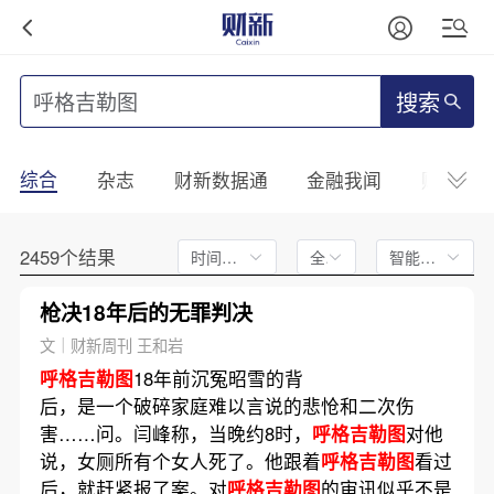
搜索
综合
杂志
财新数据通
金融我闻
财新mini
2459个结果
时间不限
全文
智能排序
枪决18年后的无罪判决
文｜财新周刊 王和岩
呼格吉勒图
18年前沉冤昭雪的背
后，是一个破碎家庭难以言说的悲怆和二次伤
害……问。闫峰称，当晚约8时，
呼格吉勒图
对他
说，女厕所有个女人死了。他跟着
呼格吉勒图
看过
后，就赶紧报了案。对
呼格吉勒图
的审讯似乎不是