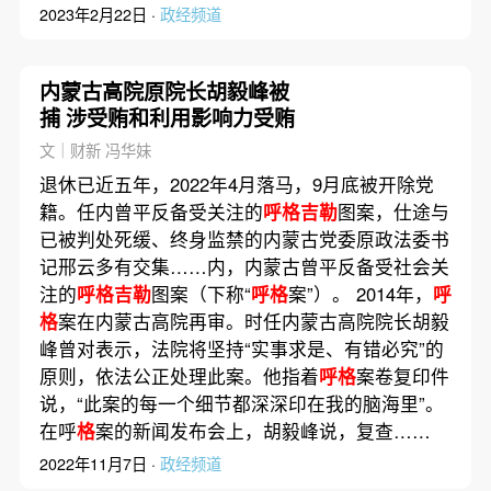
2023年2月22日 ·
政经频道
内蒙古高院原院长胡毅峰被
捕 涉受贿和利用影响力受贿
文｜财新 冯华妹
退休已近五年，2022年4月落马，9月底被开除党
籍。任内曾平反备受关注的
呼格吉勒
图案，仕途与
已被判处死缓、终身监禁的内蒙古党委原政法委书
记邢云多有交集……内，内蒙古曾平反备受社会关
注的
呼格吉勒
图案（下称“
呼格
案”）。 2014年，
呼
格
案在内蒙古高院再审。时任内蒙古高院院长胡毅
峰曾对表示，法院将坚持“实事求是、有错必究”的
原则，依法公正处理此案。他指着
呼格
案卷复印件
说，“此案的每一个细节都深深印在我的脑海里”。
在呼
格
案的新闻发布会上，胡毅峰说，复查……
2022年11月7日 ·
政经频道