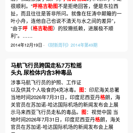
很顺利。“
呼格吉勒图
不是拒绝回答，便是东拉西
扯，而且往往是答非所问。就像在狂涛中颠簸的一
叶小舟，连他自己也说不清天与水之间的差异”，
“由于
呼
（
格吉勒图
）的狡猾抵赖，进展极不顺
利”。……
2014年12月19日 ·
《财新周刊》2014年第49期
马航飞行员跨国走私7万粒摇
头丸 尿检体内含3种毒品
涉事马航飞行员的护照、工作证
以及供其个人吸食的4克冰毒。
图
：印尼海关总署
当地时间2026年7月31日，印度尼西亚丹
格
朗，海
关官员在苏加诺-哈达国际机场的新闻发布会上展
示马来西亚飞行员走私的毒品。
图
：视觉中国 当
地时间2026年7月31日，印度尼西亚丹
格
朗，海关
官员在苏加诺-哈达国际机场的新闻发布会上展