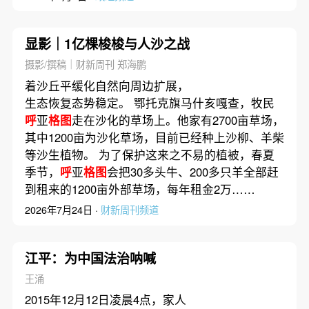
显影｜1亿棵梭梭与人沙之战
摄影/撰稿｜财新周刊 郑海鹏
着沙丘平缓化自然向周边扩展，
生态恢复态势稳定。 鄂托克旗马什亥嘎查，牧民
呼
亚
格图
走在沙化的草场上。他家有2700亩草场，
其中1200亩为沙化草场，目前已经种上沙柳、羊柴
等沙生植物。 为了保护这来之不易的植被，春夏
季节，
呼
亚
格图
会把30多头牛、200多只羊全部赶
到租来的1200亩外部草场，每年租金2万……
2026年7月24日 ·
财新周刊频道
江平：为中国法治呐喊
王涌
2015年12月12日凌晨4点，家人