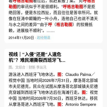
着
呼格吉勒图
看过后，就赶紧报了案。 对
呼格吉
勒图
的审讯似乎不是很顺利。“
呼格吉勒图
不是拒
绝回答，便是东拉西扯，而且往往是答非所问。就
像在狂涛中颠簸的一叶小舟，连他自己也说不清天
与水之间的差异”“由于
呼
（
格吉勒图
）的狡猾抵
赖，进展极不顺利”。……
2014年11月20日 ·
政经频道
视线｜“入侵”还是“人道危
机”？难民潮撕裂西班牙飞地
休达
图、文综合｜财新 李丛汛
游泳进入西班牙飞地休达。
图
：Claudio Palma／
视觉中国 当地时间2026年7月31日，摩洛哥北部城
市夫尼德克，民众在试图从摩洛哥北部城镇夫尼德
克穿越到西班牙飞地休达后在海滩行走。
图
：视觉
中国 当地时间2026年7月30日，西班牙休达，移民
从摩洛哥进入西班牙飞地。
图
：Antonio Sempere