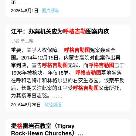
示……
2026年8月1日 ·
图片频道
江平：办案机关应为
呼格吉勒
图案内疚
记者 单玉晓
重要，关乎人权保障。
呼格吉勒图
冤案轰动全
国。2014年12月15日，内蒙古高院对此案作出再
审判决，宣告
呼格吉勒图
无罪，而
呼格吉勒图
已于
1996年被枪决，年仅18岁。
呼格吉勒图
墓地坐落
在呼和浩特市和林格尔县的右安生态园。该案平反
后，长期关注此案的江平受
呼格吉勒图
父母所托，
为其撰写墓志铭。……
2016年8月29日 ·
政经频道
提
格
雷岩石教堂（Tigray
Rock-Hewn Churches）