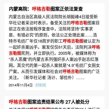
内蒙高院：
呼格吉勒
图案正依法复查
内蒙古自治区高级人民法院院长胡毅峰4日接受新
华社记者采访时表示，备受关注的
呼格吉勒
图案目
前正在依法按程序复查中，法院将坚持“实事求
是、有错必究”的原则，依法公正处理此案……浩
特市毛纺厂年仅18周岁的职工
呼格吉勒图
被认定为
一起奸杀案凶手。案发仅仅61天后，法院判决
呼格
吉勒图
死刑，并立即执行。2005年，被媒体称为
“杀人恶魔”的内蒙古系列强奸杀人案凶手赵志红落
网。其交代的第一起杀人案就是“4.9”毛纺厂女厕女
尸案，从而引发媒体和社会对
呼格吉勒
图案的广泛
关注。（新华社记者 汤计、邹俭朴）……
2014年11月4日 ·
财新网
呼格吉勒
图案追责结果公布 27人被处分