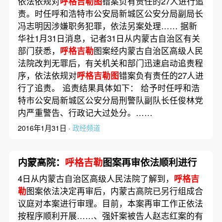
依法依规对
呼格吉勒图
错案负有责任的27人进行追
责。时任呼和浩特市公安局新城区公安分局副局长
冯志明因涉嫌职务犯罪，依法另案处理…… 据新
华社1月31日消息，记者31日从内蒙古自治区有关
部门获悉，
呼格吉勒
图案经内蒙古自治区高级人民
法院改判无罪后，有关机关和部门迅速启动追责程
序，依法依规对
呼格吉勒图
错案负有责任的27人进
行了追责。 追责结果具体如下： 给予时任呼和浩
特市公安局新城区公安分局刑警队副队长任俊林党
内严重警告、行政记大过处分。……
2016年1月31日 ·
政经频道
内蒙高院：
呼格吉勒
图案再审依法顺利进行
4日从内蒙古自治区高级人民法院了解到，
呼格吉
勒
图案依法决定再审后，内蒙古高院已另行组成合
议庭对本案进行审理。目前，本案再审工作正依法
按程序顺利开展……、强奸案被告人赵志红案的有