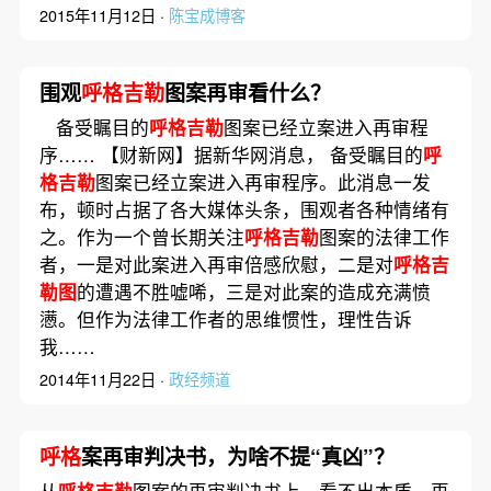
2015年11月12日 ·
陈宝成博客
围观
呼格吉勒
图案再审看什么？
备受瞩目的
呼格吉勒
图案已经立案进入再审程
序…… 【财新网】据新华网消息， 备受瞩目的
呼
格吉勒
图案已经立案进入再审程序。此消息一发
布，顿时占据了各大媒体头条，围观者各种情绪有
之。作为一个曾长期关注
呼格吉勒
图案的法律工作
者，一是对此案进入再审倍感欣慰，二是对
呼格吉
勒图
的遭遇不胜嘘唏，三是对此案的造成充满愤
懑。但作为法律工作者的思维惯性，理性告诉
我……
2014年11月22日 ·
政经频道
呼格
案再审判决书，为啥不提“真凶”？