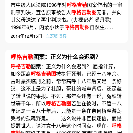
市中级人民法院1996年对
呼格吉勒
图案作出的一审
刑事判决，宣告原审被告人
呼格吉勒图
无罪，并向
其父母送达了再审判决书。(央视记者 奚丹霓)
1996年6月，内蒙小伙子
呼格吉勒图
自然生……
2014年12月15日 ·
车宏卿博客
呼格吉勒
图案：正义为什么会迟到？
呼格吉勒
图案：正义为什么会迟到？ 屈指计算，
如今距离
呼格吉勒图
被执行死刑，已经十八年余。
古时豪杰临刑之前，常常高呼十八年后又是一条好
汉，这不止是为了壮胆，豪壮的喊声背后，还深藏
了转世说的果报。不过，那年头还有一说，冤魂转
世等千年，所以
呼格吉勒图
若生在彼时，不管十八
年还是一百八十年后，只能是一条在奈何桥畔游荡
哭号的孤魂野鬼。……这么说并非宣扬迷信，而是
提醒世人，请注意十八年这个时间点。现在，
呼格
吉勒
图案终于平反，1996年的原审判决被撤销，因