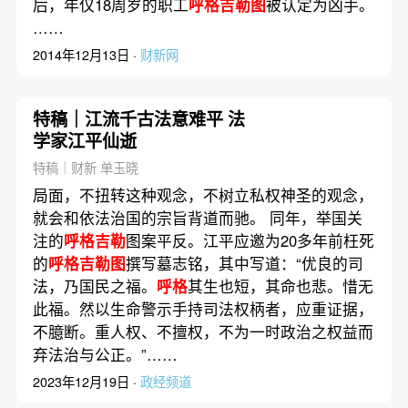
后，年仅18周岁的职工
呼格吉勒图
被认定为凶手。
……
2014年12月13日 ·
财新网
特稿｜江流千古法意难平 法
学家江平仙逝
特稿｜财新 单玉晓
局面，不扭转这种观念，不树立私权神圣的观念，
就会和依法治国的宗旨背道而驰。 同年，举国关
注的
呼格吉勒
图案平反。江平应邀为20多年前枉死
的
呼格吉勒图
撰写墓志铭，其中写道：“优良的司
法，乃国民之福。
呼格
其生也短，其命也悲。惜无
此福。然以生命警示手持司法权柄者，应重证据，
不臆断。重人权、不擅权，不为一时政治之权益而
弃法治与公正。”……
2023年12月19日 ·
政经频道