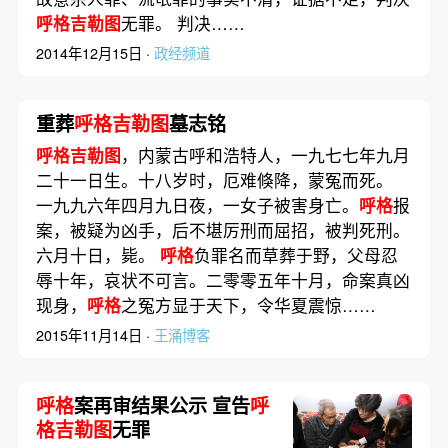
呼格吉勒图
无罪。 判决……
2014年12月15日 ·
政经频道
重葬
呼格吉勒图
墓志铭
呼格吉勒图
，内蒙古呼和浩特人，一九七七年九月
二十一日生。十八岁时，厄难倏降，蒙冤而死。
一九九六年四月九日夜，一女子被害身亡。
呼格
报
案，被疑为凶手，后不堪厉刑而屈招，被判死刑。
六月十日，毙。
呼格
负罪名而草葬于野，父母忍
辱十年，哀状不可言。二零零五年十月，命案真凶
现身，
呼格
之冤方显于天下，令华夏震惊……
2015年11月14日 ·
王涌博客
呼格
案再审结果公示 宣告
呼
格吉勒图
无罪