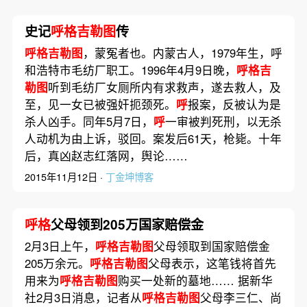
史记
呼格吉勒图
传
呼格吉勒图
，蒙冤者也。内蒙古人，1979年生，呼
和浩特市毛纺厂职工。1996年4月9日晚，
呼格吉
勒图
听到毛纺厂女厕所内有求救声，遂去救人，及
至，见一女已被强奸扼颈死。
呼
报案，反被认为是
杀人凶手。同年5月7日，
呼
一审被判死刑，以无杀
人动机为由上诉，驳回。案发后61天，枪毙。十年
后，真凶赵志红落网，舆论……
2015年11月12日 ·
丁金坤博客
呼格
父母领到205万国家赔偿金
2月3日上午，
呼格吉勒图
父母领取到国家赔偿金
205万余元。
呼格吉勒图
父母表示，这笔钱将首先
用来为
呼格吉勒图
购买一处新的墓地…… 据新华
社2月3日消息，记者从
呼格吉勒图
父母李三仁、尚