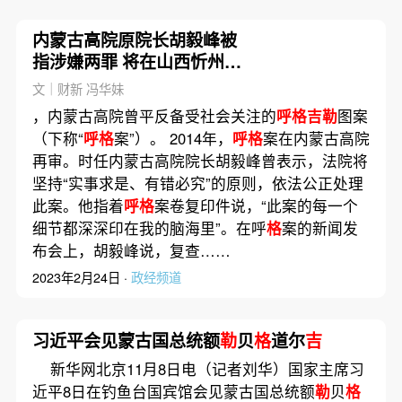
内蒙古高院原院长胡毅峰被
指涉嫌两罪 将在山西忻州受
审
文｜财新 冯华妹
，内蒙古高院曾平反备受社会关注的
呼格吉勒
图案
（下称“
呼格
案”）。 2014年，
呼格
案在内蒙古高院
再审。时任内蒙古高院院长胡毅峰曾表示，法院将
坚持“实事求是、有错必究”的原则，依法公正处理
此案。他指着
呼格
案卷复印件说，“此案的每一个
细节都深深印在我的脑海里”。在呼
格
案的新闻发
布会上，胡毅峰说，复查……
2023年2月24日 ·
政经频道
习近平会见蒙古国总统额
勒
贝
格
道尔
吉
新华网北京11月8日电（记者刘华）国家主席习
近平8日在钓鱼台国宾馆会见蒙古国总统额
勒
贝
格