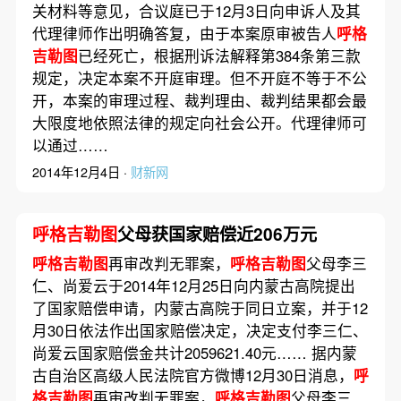
关材料等意见，合议庭已于12月3日向申诉人及其
代理律师作出明确答复，由于本案原审被告人
呼格
吉勒图
已经死亡，根据刑诉法解释第384条第三款
规定，决定本案不开庭审理。但不开庭不等于不公
开，本案的审理过程、裁判理由、裁判结果都会最
大限度地依照法律的规定向社会公开。代理律师可
以通过……
2014年12月4日 ·
财新网
呼格吉勒图
父母获国家赔偿近206万元
呼格吉勒图
再审改判无罪案，
呼格吉勒图
父母李三
仁、尚爱云于2014年12月25日向内蒙古高院提出
了国家赔偿申请，内蒙古高院于同日立案，并于12
月30日依法作出国家赔偿决定，决定支付李三仁、
尚爱云国家赔偿金共计2059621.40元…… 据内蒙
古自治区高级人民法院官方微博12月30日消息，
呼
格吉勒图
再审改判无罪案，
呼格吉勒图
父母李三