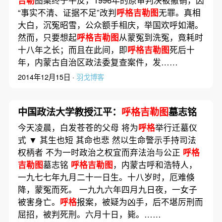
“事实不清、证据不足”改判
呼格吉勒图
无罪。真相
大白，沉冤昭雪，公众额手相庆，举国欢呼如潮。
然而，只要想起
呼格吉勒图
从蒙冤到洗冤，竟耗时
十八年之长；而且在此间，即
呼格吉勒图
死后十
年，内蒙古自治区政法委复查案件，发……
2014年12月15日 ·
羽戈博客
中国政法大学教授江平：
呼格吉勒图
墓志铭
今天凌晨，白发苍苍的父母 将为
呼格
举行迁墓仪
式 ▼ 其生也短 其命也悲 然以生命警示手持司法
权柄者 不为一时政治之权宜而弃法治与公正
呼格
吉勒图
墓志铭
呼格吉勒图
，内蒙古呼和浩特人，
一九七七年九月二十一日生。十八岁时，厄难倏
降，蒙冤而死。 一九九六年四月九日夜，一女子
被害身亡。
呼格
报案，被疑为凶手，后不堪厉刑而
屈招，被判死刑。六月十日，毙。……