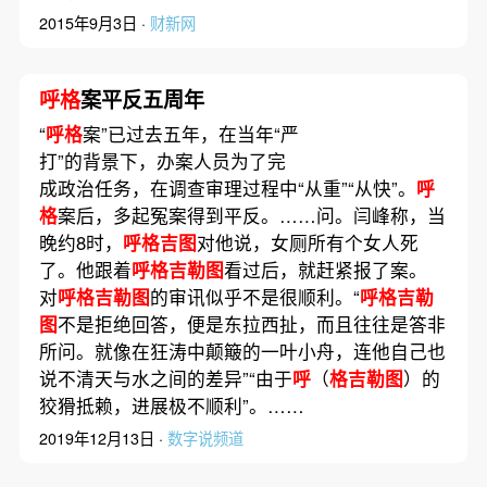
2015年9月3日 ·
财新网
呼格
案平反五周年
“
呼格
案”已过去五年，在当年“严
打”的背景下，办案人员为了完
成政治任务，在调查审理过程中“从重”“从快”。
呼
格
案后，多起冤案得到平反。……问。闫峰称，当
晚约8时，
呼格吉图
对他说，女厕所有个女人死
了。他跟着
呼格吉勒图
看过后，就赶紧报了案。
对
呼格吉勒图
的审讯似乎不是很顺利。“
呼格吉勒
图
不是拒绝回答，便是东拉西扯，而且往往是答非
所问。就像在狂涛中颠簸的一叶小舟，连他自己也
说不清天与水之间的差异”“由于
呼
（
格吉勒图
）的
狡猾抵赖，进展极不顺利”。……
2019年12月13日 ·
数字说频道