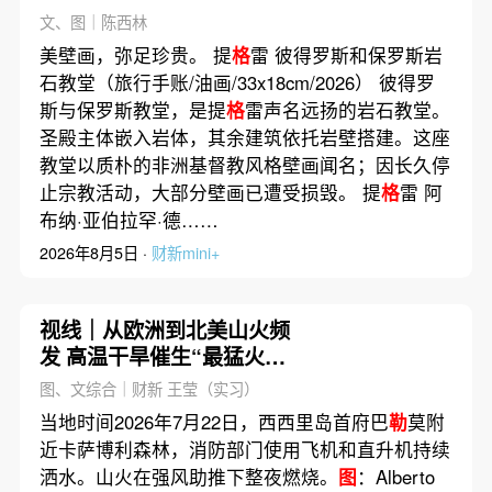
—— 苦修者的一诺一生｜画
文、图｜陈西林
驿
美壁画，弥足珍贵。 提
格
雷 彼得罗斯和保罗斯岩
石教堂（旅行手账/油画/33x18cm/2026） 彼得罗
斯与保罗斯教堂，是提
格
雷声名远扬的岩石教堂。
圣殿主体嵌入岩体，其余建筑依托岩壁搭建。这座
教堂以质朴的非洲基督教风格壁画闻名；因长久停
止宗教活动，大部分壁画已遭受损毁。 提
格
雷 阿
布纳·亚伯拉罕·德……
2026年8月5日 ·
财新mini+
视线｜从欧洲到北美山火频
发 高温干旱催生“最猛火灾
季”
图、文综合｜财新 王莹（实习）
当地时间2026年7月22日，西西里岛首府巴
勒
莫附
近卡萨博利森林，消防部门使用飞机和直升机持续
洒水。山火在强风助推下整夜燃烧。
图
：Alberto