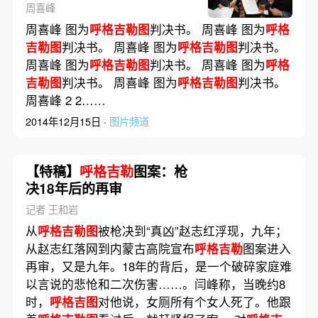
周喜峰
周喜峰 图为
呼格吉勒图
判决书。 周喜峰 图为
呼格
吉勒图
判决书。 周喜峰 图为
呼格吉勒图
判决书。
周喜峰 图为
呼格吉勒图
判决书。 周喜峰 图为
呼格
吉勒图
判决书。 周喜峰 图为
呼格吉勒图
判决书。
周喜峰 2 2……
2014年12月15日 ·
图片频道
【特稿】
呼格吉勒
图案：枪
决18年后的再审
记者 王和岩
从
呼格吉勒图
被枪决到“真凶”赵志红浮现，九年；
从赵志红落网到内蒙古高院宣布
呼格吉勒
图案进入
再审，又是九年。18年的背后，是一个破碎家庭难
以言说的悲怆和二次伤害……。闫峰称，当晚约8
时，
呼格吉图
对他说，女厕所有个女人死了。他跟