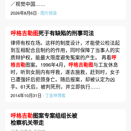
／视觉中国……
2026年8月6日 ·
图片频道
呼格吉勒图
死于有缺陷的刑事司法
律师有权在场。这样的制度设计，才能使公检法起
到互相配合且制约的作用，同时保障了当事人的实
质辩护权，能最大限度避免冤案的产生。 再看
呼
格吉勒
图案。1996年4月，
呼格吉勒图
与工友休息
时，听到女厕内有呼救，遂去施救，赶到时，女子
已遭强奸后扼颈身亡。随后报案，却被认定为凶
手。61天后，被判死刑，并立即执行……
2014年10月31日 ·
丁金坤博客
呼格吉勒
图案专案组组长被
检察机关带走