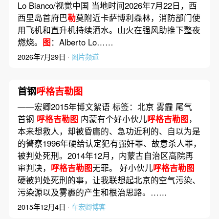
Lo Bianco/视觉中国 当地时间2026年7月22日，西
西里岛首府巴
勒
莫附近卡萨博利森林，消防部门使
用飞机和直升机持续洒水。山火在强风助推下整夜
燃烧。
图
：Alberto Lo……
2026年7月29日 ·
图片频道
首钢
呼格吉勒图
——宏卿2015年博文絮语 标签：北京 雾霾 尾气
首钢
呼格吉勒图
内蒙有个好小伙儿
呼格吉勒图
，
本来想救人，却被昏庸的、急功近利的、自以为是
的警察1996年硬给认定犯有强奸罪、故意杀人罪，
被判处死刑。2014年12月，内蒙古自治区高院再
审判决，
呼格吉勒图
无罪。 好小伙儿
呼格吉勒图
硬被判处死刑的事，让我联想起北京的空气污染、
污染源以及雾霾的产生和根治思路。……
2015年12月4日 ·
车宏卿博客