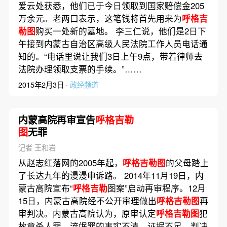
爱云处获悉，他们已于今日领取到国家赔偿金205
万余元。老两口表示，这笔钱将首先用来为
呼格吉
勒图
购买一处新的墓地。 李三仁说，他们是2日下
午接到内蒙古自治区高级人民法院工作人员电话通
知的。“电话里说让我们3日上午9点，带着律师去
法院办理领取支票的手续。”……
2015年2月3日 ·
政经频道
内蒙高院再审宣告
呼格吉勒
图
无罪
记者 王和岩
从赵志红落网的2005年起，
呼格吉勒图
的父母踏上
了长达九年的漫漫申诉路。 2014年11月19日，内
蒙古高院宣布“
呼格吉勒
图案”启动再审程序。12月
15日，内蒙古高院经不公开审理做出
呼格吉勒图
再
审判决。内蒙古高院认为，原审认定
呼格吉勒图
犯
故意杀人罪、流氓罪的事实不清，证据不足，判决