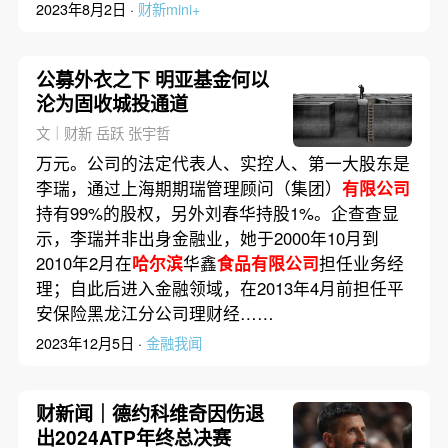
2023年8月2日 ·
财新mini+
公募外衣之下 明亚基金何以
沦为固收城投通道
文｜财新 岳跃 张宇哲
万元。公司的法定代表人、实控人、第一大股东是
李瑞，通过上海期期瑞管理顾问（集团）
有限公司
持有99%的股权，另外刘春华持股1%。企查查显
示，李瑞并非出身金融业，她于2000年10月到
2010年2月在
哈尔滨
华鑫
食品有限公司
担任业务经
理；自此后进入金融领域，在2013年4月前担任平
安保险黑龙江分公司理财经……
2023年12月5日 ·
金融我闻
财新闻｜德约科维奇因伤退
出2024ATP年终总决赛