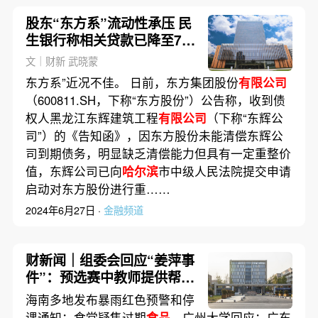
股东“东方系”流动性承压 民
生银行称相关贷款已降至70
多亿元
文｜财新 武晓蒙
东方系”近况不佳。 日前，东方集团股份
有限公司
（600811.SH，下称“东方股份”）公告称，收到债
权人黑龙江东辉建筑工程
有限公司
（下称“东辉公
司”）的《告知函》，因东方股份未能清偿东辉公
司到期债务，明显缺乏清偿能力但具有一定重整价
值，东辉公司已向
哈尔滨
市中级人民法院提交申请
启动对东方股份进行重……
2024年6月27日 ·
金融频道
财新闻｜组委会回应“姜萍事
件”：预选赛中教师提供帮助
系违规
海南多地发布暴雨红色预警和停
课通知；食堂疑售过期
食品
，广州大学回应；广东