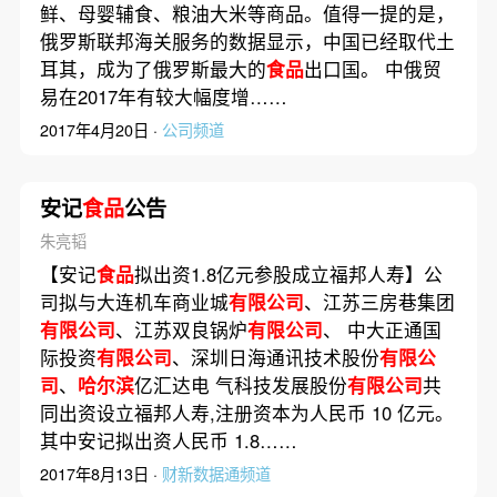
鲜、母婴辅食、粮油大米等商品。值得一提的是，
俄罗斯联邦海关服务的数据显示，中国已经取代土
耳其，成为了俄罗斯最大的
食品
出口国。 中俄贸
易在2017年有较大幅度增……
2017年4月20日 ·
公司频道
安记
食品
公告
朱亮韬
【安记
食品
拟出资1.8亿元参股成立福邦人寿】公
司拟与大连机车商业城
有限公司
、江苏三房巷集团
有限公司
、江苏双良锅炉
有限公司
、 中大正通国
际投资
有限公司
、深圳日海通讯技术股份
有限公
司
、
哈尔滨
亿汇达电 气科技发展股份
有限公司
共
同出资设立福邦人寿,注册资本为人民币 10 亿元。
其中安记拟出资人民币 1.8……
2017年8月13日 ·
财新数据通频道