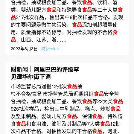
督抽检，抽取粮食加工品、餐饮
食品
、饮料、酒
类、婴幼儿配方
食品
和特殊膳食
食品
等二十大类
食
品
317批次样品，检出其中6批次样品不合格。发现
的主要问题是微生物污染、
食品
添加剂超限量使
用、质量指标不达标等。对抽检发现的不合格
食
品
，山西、江苏、浙……
2023年8月3日 ·
财新mini+
财新闻｜阿里巴巴的评级罕
见遭华尔街下调
市场监管总局通报12批次
食品
抽
检不合格情况 市场监管总局近期组织
食品
安全监
督抽检，抽取粮食加工品、餐饮
食品
等22大类
食品
926批次样品，检出其中乳制品、糕点、炒货
食品
及坚果制品、婴幼儿配方
食品
、保健
食品
、特殊膳
食
食品
和食用油、油脂及其制品等7大类
食品
12批
次样品不合格。对抽检发现的不合格
食品
，河北、