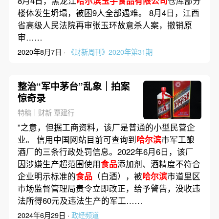
8月4日，黑龙江
哈尔滨玉手食品有限公司
仓库部分
楼体发生坍塌，被困9人全部遇难。 8月4日，江西
省高级人民法院再审张玉环故意杀人案，撤销原
审……
2020年8月7日 ·
《财新周刊》2020年第31期
整治“军中茅台”乱象｜拍案
惊奇录
特稿｜财新 覃建行
”之意，但据工商资料，该厂是普通的小型民营企
业。 信用中国网站目前可查询到
哈尔滨
市军工酿
酒厂的三条行政处罚信息。2022年6月6日，该厂
因涉嫌生产超范围使用
食品
添加剂、酒精度不符合
企业明示标准的
食品
（白酒），被
哈尔滨
市道里区
市场监督管理局责令立即改正，给予警告，没收违
法所得60元及违法生产的军工……
2024年6月29日 ·
政经频道