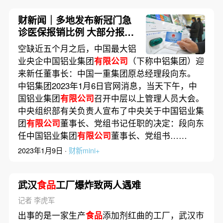
财新闻｜多地发布新冠门急
诊医保报销比例 大部分报
70%北京可报90%
空缺近五个月之后，中国最大铝
业央企中国铝业集团
有限公司
（下称中铝集团）迎
来新任董事长：中国一重集团原总经理段向东。
中铝集团2023年1月6日官网消息，当天下午，中
国铝业集团
有限公司
召开中层以上管理人员大会。
中央组织部有关负责人宣布了中央关于中国铝业集
团
有限公司
董事长、党组书记任职的决定：段向东
任中国铝业集团
有限公司
董事长、党组书……
2023年1月9日 ·
财新mini+
武汉
食品
工厂爆炸致两人遇难
记者 李虎军
出事的是一家生产
食品
添加剂红曲的工厂，武汉市