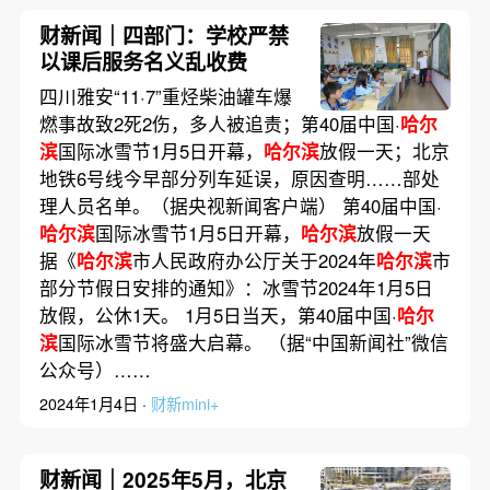
财新闻｜四部门：学校严禁
以课后服务名义乱收费
四川雅安“11·7”重烃柴油罐车爆
燃事故致2死2伤，多人被追责；第40届中国·
哈尔
滨
国际冰雪节1月5日开幕，
哈尔滨
放假一天；北京
地铁6号线今早部分列车延误，原因查明……部处
理人员名单。（据央视新闻客户端） 第40届中国·
哈尔滨
国际冰雪节1月5日开幕，
哈尔滨
放假一天
据《
哈尔滨
市人民政府办公厅关于2024年
哈尔滨
市
部分节假日安排的通知》：冰雪节2024年1月5日
放假，公休1天。 1月5日当天，第40届中国·
哈尔
滨
国际冰雪节将盛大启幕。 （据“中国新闻社”微信
公众号）……
2024年1月4日 ·
财新mini+
财新闻｜2025年5月，北京