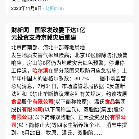
2023年11月6日 ·
财新mini+
财新闻｜国家发改委下达1亿
元投资支持京冀灾后重建
北京西南部、河北中部等地局地
发生地质灾害气象风险高；北京10区解除防汛预警
响应，房山等6区仍为地质灾害红色预警；停课停
工停运，
哈尔滨
在部分范围采取防汛应急措施；上
半年中国人的恩格尔系数：30.7%……据市场监管
总局消息，7月31日，市场监管总局依据《反垄断
法》和《禁止垄断协议规定》有关规定，约谈牧原
食品
股份
有限公司
(以下简称牧原)、温氏
食品
集团
股份
有限公司
(以下简称温氏)、双胞胎(集团)股份
有限公司
(以下简称双胞胎)、正大投资股份
有限公
司
(以下简称正大)等四家生猪养殖企业。 消息中提
到，6月20日，牧原、温氏、双胞胎……