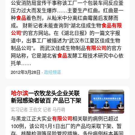
公安消防局宣传干事称该工厂一个包装车间反应釜
压力过大而发生爆炸……主要生产红曲。红曲是一
种
食品
着色剂，从籼米中分离红曲霉菌后发酵而
成。 财新记者未能查询到“湖北佳成生物
食品有限
公司
”的官方网站。在《湖北日报》的一篇文字报
道中，出事工厂被描述为“武汉市江夏区佳成生物
制品公司”。 而武汉佳成生物制品
有限公司
的官方
网站称，它是湖北省
食品
发酵工程技术研究中心依
托单……
2012年3月28日 ·
政经频道
哈尔滨
一农牧龙头企业关联
新冠感染者破百 产品已下架
实习记者 王伯文 记者 马丹萌
与黑龙江正大实业
有限公司
相关联的病例已超过
100例，该公司1月1日出厂的产品均采取下架、暂
存、核酸检测等风险管控措施。多份病例标本基因