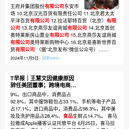
王府井集团股份
有限公司
东安市
场 10.北京汉光百货有限责任公司 11.北京君太太
平洋百货
有限公司
12.拉法耶特百货（北京）
有限
公司
13.北京燕莎友谊商城
有限公司
14.北京首创
奥特莱斯房山置业
有限公司
15.北京燕莎友谊商城
有限公司
奥特莱斯购物中心 16.北京易喜新世界百
货
有限公司
（据“北京发布”微信公众号）……
2024年11月5日 ·
财新mini+
T早报｜王慧文因健康原因
辞任美团董事；跨境电商年
进出口首超2万亿元；杭州亚
9%。出口商品中，消费品占
运会电竞项目国家队名单公
92.8%，其中服饰鞋包占33.1%、手机等电子产品
布
占17.1%；进口商品中，消费品占98.3%，其中美
妆及洗护用品占28.4%、
食品
生鲜占14.7%。 喜马
拉雅成Apple播客认证托管平台 6月25日，喜马拉