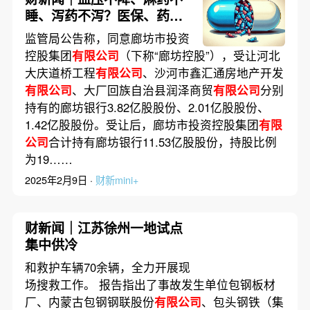
睡、泻药不泻？医保、药监
部门就集采药品问题答问
监管局公告称，同意廊坊市投资
控股集团
有限公司
（下称“廊坊控股”），受让河北
大庆道桥工程
有限公司
、沙河市鑫汇通房地产开发
有限公司
、大厂回族自治县润泽商贸
有限公司
分别
持有的廊坊银行3.82亿股股份、2.01亿股股份、
1.42亿股股份。受让后，廊坊市投资控股集团
有限
公司
合计持有廊坊银行11.53亿股股份，持股比例
为19……
2025年2月9日 ·
财新mini+
财新闻｜江苏徐州一地试点
集中供冷
和救护车辆70余辆，全力开展现
场搜救工作。 报告指出了事故发生单位包钢板材
厂、内蒙古包钢钢联股份
有限公司
、包头钢铁（集