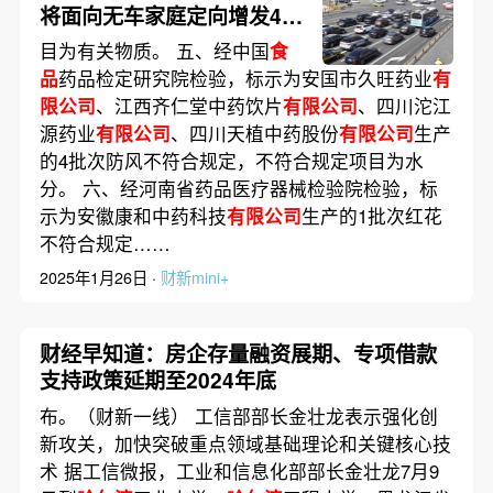
将面向无车家庭定向增发4万
个新能源小客车指标
目为有关物质。 五、经中国
食
品
药品检定研究院检验，标示为安国市久旺药业
有
限公司
、江西齐仁堂中药饮片
有限公司
、四川沱江
源药业
有限公司
、四川天植中药股份
有限公司
生产
的4批次防风不符合规定，不符合规定项目为水
分。 六、经河南省药品医疗器械检验院检验，标
示为安徽康和中药科技
有限公司
生产的1批次红花
不符合规定……
2025年1月26日 ·
财新mini+
财经早知道：房企存量融资展期、专项借款
支持政策延期至2024年底
布。（财新一线） 工信部部长金壮龙表示强化创
新攻关，加快突破重点领域基础理论和关键核心技
术 据工信微报，工业和信息化部部长金壮龙7月9