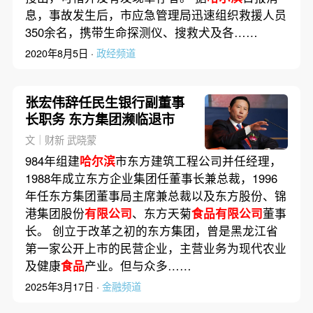
息，事故发生后，市应急管理局迅速组织救援人员
350余名，携带生命探测仪、搜救犬及各……
2020年8月5日 ·
政经频道
张宏伟辞任民生银行副董事
长职务 东方集团濒临退市
文｜财新 武晓蒙
984年组建
哈尔滨
市东方建筑工程公司并任经理，
1988年成立东方企业集团任董事长兼总裁，1996
年任东方集团董事局主席兼总裁以及东方股份、锦
港集团股份
有限公司
、东方天菊
食品有限公司
董事
长。 创立于改革之初的东方集团，曾是黑龙江省
第一家公开上市的民营企业，主营业务为现代农业
及健康
食品
产业。但与众多……
2025年3月17日 ·
金融频道