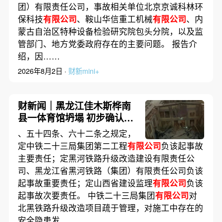
团）有限责任公司，事故相关单位北京京诚科林环
保科技
有限公司
、鞍山华信重工机械
有限公司
、内
蒙古自治区特种设备检验研究院包头分院，以及监
管部门、地方党委政府存在的主要问题。 报告介
绍，因……
2026年8月2日 ·
财新mini+
财新闻｜黑龙江佳木斯桦南
县一体育馆坍塌 初步确认3
人被困
、五十四条、六十二条之规定，
定中铁二十三局集团第二工程
有限公司
负该起事故
主要责任；定黑河铁路升级改造建设有限责任公
司、黑龙江省黑河铁路（集团）有限责任公司负该
起事故重要责任；定山西省建设监理
有限公司
负该
起事故次要责任。 中铁二十三局集团
有限公司
对
北黑铁路升级改造项目疏于管理，对施工中存在的
安全隐患发……