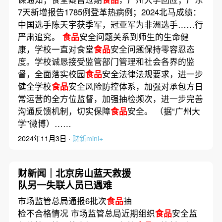
7天新增报告1785例登革热病例；2024北马成绩：
中国选手陈天宇获季军，冠亚军为非洲选手……行
严肃追究。
食品
安全问题关系到师生的生命健
康，学校一直对食堂
食品
安全问题保持零容忍态
度。学校诚恳接受监管部门管理和社会各界的监
督，全面落实校园
食品
安全法律法规要求，进一步
健全学校
食品
安全风险防控体系，加强对承包方日
常运营的全方位监督，加强抽检频次，进一步完善
沟通反馈机制，切实保障
食品
安全。 （据“广州大
学”微博）……
2024年11月3日 ·
财新mini+
财新闻｜北京房山蓝天救援
队另一失联人员已遇难
市场监管总局通报6批次
食品
抽
检不合格情况 市场监管总局近期组织
食品
安全监