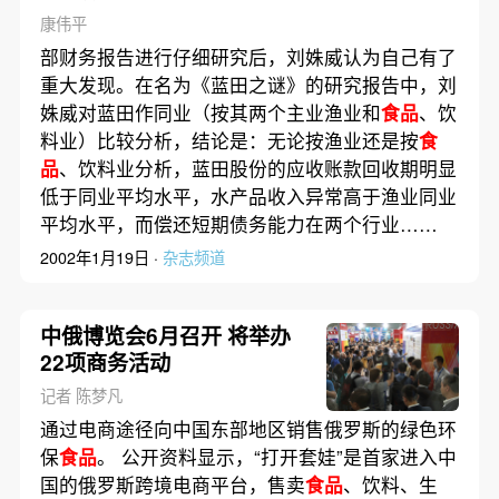
康伟平
部财务报告进行仔细研究后，刘姝威认为自己有了
重大发现。在名为《蓝田之谜》的研究报告中，刘
姝威对蓝田作同业（按其两个主业渔业和
食品
、饮
料业）比较分析，结论是：无论按渔业还是按
食
品
、饮料业分析，蓝田股份的应收账款回收期明显
低于同业平均水平，水产品收入异常高于渔业同业
平均水平，而偿还短期债务能力在两个行业……
2002年1月19日 ·
杂志频道
中俄博览会6月召开 将举办
22项商务活动
记者 陈梦凡
通过电商途径向中国东部地区销售俄罗斯的绿色环
保
食品
。 公开资料显示，“打开套娃”是首家进入中
国的俄罗斯跨境电商平台，售卖
食品
、饮料、生