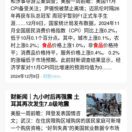
和涉事导游立案调查；美股一周前瞻：美国11月
CPI备受关注；尹锡悦被禁止离境；迈凯伦时隔26
年再获车队总冠军 周冠宇暂别F1正式车手生
涯……12月9日，国家统计局发布数据，2024年11
月全国居民消费价格指数（CPI）同比上涨0.2%，
低于10月0.1个百分点。其中，城市上涨0.1%，农
村上涨0.2%；
食品
价格上涨1.0%，非
食品
价格持
平；消费品价格持平，服务价格上涨0.4%。 0.2%
的涨幅低于市场预期。此前财新调查结果显示，经
济学家对11月CPI同比增速的预测均值为0……
2024年12月9日 ·
财新mini+
财新闻｜九小时后再强震 土
耳其再次发生7.8级地震
美股一周前瞻：拜登发表国情咨
文；武汉：在住房限购区域购房的居民家庭可新增
一个购房资格；“好到失真”的美国就业数据令市场