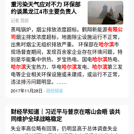
重污染天气应对不力 环保部
约谈黑龙江4市主要负责人
记者 周辰
蒸吨锅炉，烟尘排放浓度超标。鹤翔新能源
有限公
司
烟尘排放浓度超标，地面除尘设施运行不正常，
出焦时烟尘无组织排放严重。 环保部在
哈尔滨
市
现场督查期间，发现百余家企业存在环境问题，特
别是华能集中供热、岁宝热电、国电
哈尔滨
热电、
哈尔滨
天宝热力、华电
哈尔滨
发电、
哈尔滨
第三发
电等企业相关环保设施或未建成，或运行不正常，
违法排污问题明显。……
2017年11月28日 ·
政经频道
财经早知道｜习近平与普京在喀山会晤 谈共
同维护全球战略稳定
失业率高位略有回落，仍明显高于总体调查失业