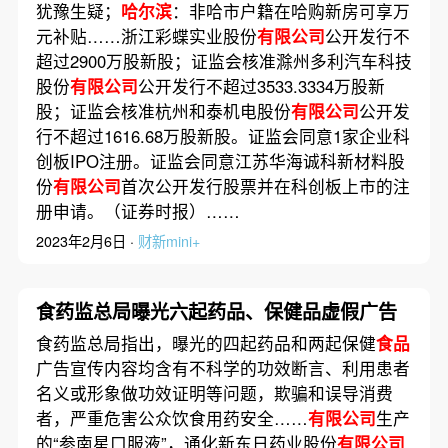
犹豫生疑；
哈尔滨
：非哈市户籍在哈购新房可享万
元补贴……浙江彩蝶实业股份
有限公司
公开发行不
超过2900万股新股；证监会核准滁州多利汽车科技
股份
有限公司
公开发行不超过3533.3334万股新
股；证监会核准杭州和泰机电股份
有限公司
公开发
行不超过1616.68万股新股。证监会同意1家企业科
创板IPO注册。证监会同意江苏华海诚科新材料股
份
有限公司
首次公开发行股票并在科创板上市的注
册申请。（证券时报）……
2023年2月6日 ·
财新mini+
食药监总局曝光六起药品、保健品虚假广告
食药监总局指出，曝光的四起药品和两起保健
食品
广告宣传内容均含有不科学的功效断言、利用患者
名义或形象做功效证明等问题，欺骗和误导消费
者，严重危害公众饮食用药安全……
有限公司
生产
的“参南星口服液”，通化新东日药业股份
有限公司