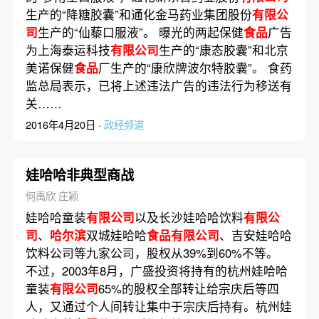
生产的“降糖胶囊”和通化金马药业集团股份
有限公
司
生产的“仙藜口服液”。 曝光的两起保健
食品
广告
为上海泰运科技
有限公司
生产的“康态胶囊”和北京
美诺保健
食品
厂生产的“康欣牌波尔特胶囊”。 食药
监总局表示，已将上述违法广告的违法行为移送有
关……
2016年4月20日 ·
政经频道
娃哈哈非典型商战
何禹欣 庄颖
娃哈哈童装
有限公司
以及长沙娃哈哈饮料
有限公
司
、
哈尔滨
双城娃哈哈
食品有限公司
、吉安娃哈哈
饮料公司等九家公司，股权从39%到60%不等。
不过，2003年8月，广盛投资将持有的杭州娃哈哈
童装
有限公司
65%的股权全部转让给宗庆后等四
人，又通过个人间转让集中于宗庆后持有。杭州娃