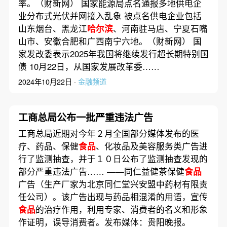
率。（财新网） 国家能源局点名通报多地供电企
业分布式光伏并网接入乱象 被点名供电企业包括
山东烟台、黑龙江
哈尔滨
、河南驻马店、宁夏石嘴
山市、安徽合肥和广西南宁六地。（财新网） 国
家发改委表示2025年我国将继续发行超长期特别国
债 10月22日，从国家发展改革委……
2024年10月22日 ·
金融频道
工商总局公布一批严重违法广告
工商总局近期对今年２月全国部分媒体发布的医
疗、药品、保健
食品
、化妆品及美容服务类广告进
行了监测抽查，并于１０日公布了监测抽查发现的
部分严重违法广告…… ——同仁益健茶保健
食品
广告（生产厂家为北京同仁堂兴安盟中药材有限责
任公司）。该广告出现与药品相混淆的用语，宣传
食品
的治疗作用，利用专家、消费者的名义和形象
作证明，误导消费者。发布媒体：贵阳晚报。