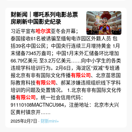
财新闻｜哪吒系列电影总票
房刷新中国影史纪录
习近平宣布
哈尔滨
亚冬会开幕；
泰国接收61名被诱骗至缅甸电诈园区外籍人员 包
括39名中国公民；中国央行连续三月增持黄金 1月
末储备7345万盎司；中国1月末外汇储备环比增加
66.79亿美元 至3.2万亿美元……向中小学生的各类
违规学科培训行为。2月6日，海淀区“双减”专班通
报北京有非有国际文化传播
有限公司
、北京苗思国
际教育科技
有限公司
、郝某涉嫌违规组织线下学科
培训的问题及处置情况。 1.北京有非有国际文化传
播
有限公司
，统一社会信用代码：
91110108MACTNCU984，注册地址：北京市大兴
区黄村镇京开……
2025年2月7日 ·
财新mini+