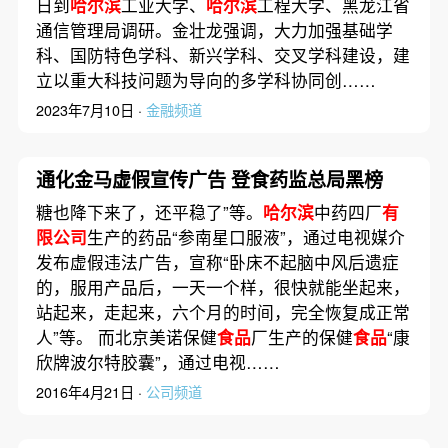
日到
哈尔滨
工业大学、
哈尔滨
工程大学、黑龙江省
通信管理局调研。金壮龙强调，大力加强基础学
科、国防特色学科、新兴学科、交叉学科建设，建
立以重大科技问题为导向的多学科协同创……
2023年7月10日 ·
金融频道
通化金马虚假宣传广告 登食药监总局黑榜
糖也降下来了，还平稳了”等。
哈尔滨
中药四厂
有
限公司
生产的药品“参南星口服液”，通过电视媒介
发布虚假违法广告，宣称“卧床不起脑中风后遗症
的，服用产品后，一天一个样，很快就能坐起来，
站起来，走起来，六个月的时间，完全恢复成正常
人”等。 而北京美诺保健
食品
厂生产的保健
食品
“康
欣牌波尔特胶囊”，通过电视……
2016年4月21日 ·
公司频道