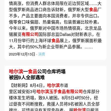
情高涨，但消费人群总体局限在近边贸区域……大
型俄罗斯商品进口商告诉财新，俄罗斯大型
食品
厂
不多，产品主要面向本国消费者，并非专供出口。
俄零食口味偏甜、热量偏高，包装普遍比较朴素。
今年以来，俄罗斯对中国市场热情很高，北京龙品
锡展览
有限公司
国际部总监Dallas对财新表示，在
11月份举行的上海环球
食品
展上，俄罗斯展面积最
大，其中约50%为新企业带新产品参展。……
2023年12月13日 ·
消费
哈尔滨
一
食品
公司仓库坍塌
被困9人全部遇难
【财新网】8月4日，
哈尔滨
市道
里区城安街3号
哈尔滨玉手食品有限公司
仓库部分
楼体发生坍塌，致9人被困。8月5日4时50分，经
过昼夜不间断搜救，救援人员将9名被困人员全部
搜出，可惜并没有发现幸存者。 据
哈尔滨
日报消