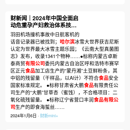
财新闻｜2024年中国全面启
动危重孕产妇救治体系技术
评估工作
羽田机场撞机事故中日航客机的
话音记录器已被找到；
哈尔滨
冰雪大世界获吉尼斯
认定为世界最大冰雪主题乐园；《云南大型真菌图
志》发布，收录1341个物种……●标称内蒙古卓斯
泰商贸
有限公司
委托内蒙古自治区呼和浩特市赛罕
区正元
食品
加工店生产的“蒙丹湘”土豆鲜粉条，其
中铝的残留量（干样品，以Al计）不符合
食品
安全
国家标准规定。 ●标称甘肃省大鹏
食品
有限责任公
司生产的“大鹏”甘草杏（蜜饯），不合格项目：二
氧化硫残留量。 ●标称辽宁省营口丰润
食品有限公
司
生产的即食海蜇丝……
2024年1月6日 ·
财新mini+