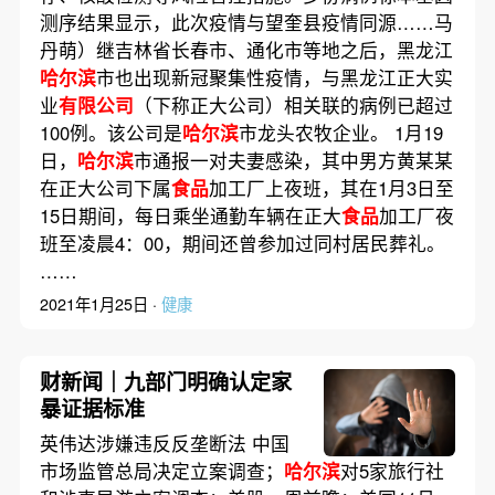
测序结果显示，此次疫情与望奎县疫情同源……马
丹萌）继吉林省长春市、通化市等地之后，黑龙江
哈尔滨
市也出现新冠聚集性疫情，与黑龙江正大实
业
有限公司
（下称正大公司）相关联的病例已超过
100例。该公司是
哈尔滨
市龙头农牧企业。 1月19
日，
哈尔滨
市通报一对夫妻感染，其中男方黄某某
在正大公司下属
食品
加工厂上夜班，其在1月3日至
15日期间，每日乘坐通勤车辆在正大
食品
加工厂夜
班至凌晨4：00，期间还曾参加过同村居民葬礼。
……
2021年1月25日 ·
健康
财新闻｜九部门明确认定家
暴证据标准
英伟达涉嫌违反反垄断法 中国
市场监管总局决定立案调查；
哈尔滨
对5家旅行社