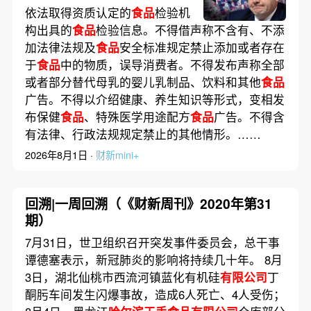
售项目
依法取得资质认定的
食品
检验机
构出具的
食品
检验信息。不得借声称不含有、不添
加法律法规及
食品
安全标准规定禁止添加或者存在
于
食品
中的物质，误导消费者。不得发布声称全部
或者部分替代母乳的婴儿乳制品、饮料和其他
食品
广告。不得以介绍健康、养生知识等形式，变相发
布保健
食品
、特殊医学用途配方
食品
广告。不得含
有法律、行政法规规定禁止的其他情形。……
2026年8月1日 ·
财新mini+
回溯|一周回溯（《财新周刊》2020年第31
期）
7月31日，世卫组织召开突发事件委员会，总干事
谭德塞表示，新冠肺炎的影响将持续几十年。 8月
3日，湖北仙桃市西流河镇蓝化有机硅
有限公司
丁
酮肟车间发生闪爆事故，造成6人死亡、4人受伤；