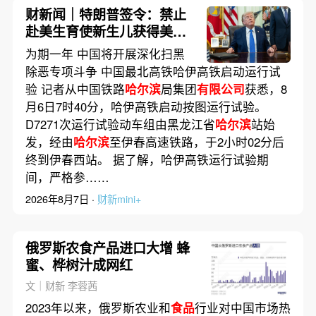
财新闻｜特朗普签令：禁止
赴美生育使新生儿获得美国
公民身份的“生育旅游”
为期一年 中国将开展深化扫黑
除恶专项斗争 中国最北高铁哈伊高铁启动运行试
验 记者从中国铁路
哈尔滨
局集团
有限公司
获悉，8
月6日7时40分，哈伊高铁启动按图运行试验。
D7271次运行试验动车组由黑龙江省
哈尔滨
站始
发，经由
哈尔滨
至伊春高速铁路，于2小时02分后
终到伊春西站。 据了解，哈伊高铁运行试验期
间，严格参……
2026年8月7日 ·
财新mini+
俄罗斯农食产品进口大增 蜂
蜜、桦树汁成网红
文｜财新 李蓉茜
2023年以来，俄罗斯农业和
食品
行业对中国市场热