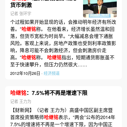
货币刺激
记者 张环宇
个过程如果开始显现的话，会推动明年经济有所改
善。”
哈继铭
称。 在他看来，经济增长虽然温和回
落，但货币宽松为时尚早。“大幅减息会埋下通胀
风险。客观上来说，房地产政策也受到利率政策影
响，降息可能不会刺激经济，但会刺激房价走
高。”
哈继铭
称。
哈继铭
指出，短期通货膨胀虽不
至于快速攀升，但压力仍然很大……
2012年10月26日 ·
经济频道
哈继铭
：7.5%将不再是增速下限
记者 王力为
【财新网】（记者 王力为）高盛中国区副主席暨
首席投资策略师
哈继铭
表示，“两会”公布的2014年
7.5%的增速将不再是一个增速下限，因为中国正