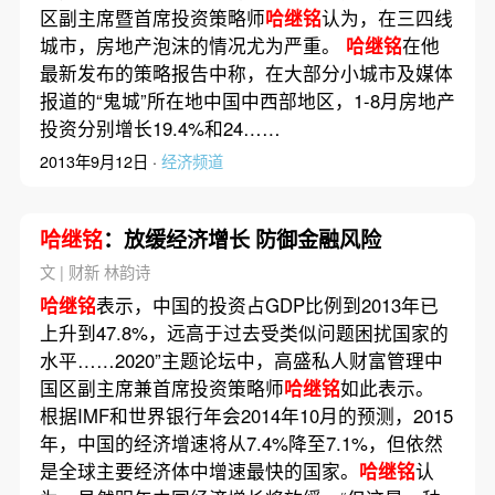
区副主席暨首席投资策略师
哈继铭
认为，在三四线
城市，房地产泡沫的情况尤为严重。
哈继铭
在他
最新发布的策略报告中称，在大部分小城市及媒体
报道的“鬼城”所在地中国中西部地区，1-8月房地产
投资分别增长19.4%和24……
2013年9月12日 ·
经济频道
哈继铭
：放缓经济增长 防御金融风险
文 | 财新 林韵诗
哈继铭
表示，中国的投资占GDP比例到2013年已
上升到47.8%，远高于过去受类似问题困扰国家的
水平……2020”主题论坛中，高盛私人财富管理中
国区副主席兼首席投资策略师
哈继铭
如此表示。
根据IMF和世界银行年会2014年10月的预测，2015
年，中国的经济增速将从7.4%降至7.1%，但依然
是全球主要经济体中增速最快的国家。
哈继铭
认