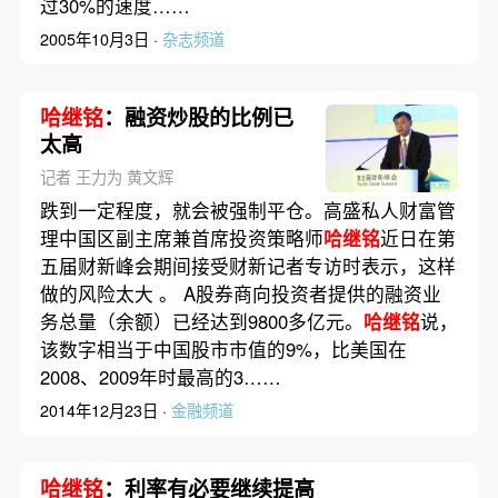
过30%的速度……
2005年10月3日 ·
杂志频道
哈继铭
：融资炒股的比例已
太高
记者 王力为 黄文辉
跌到一定程度，就会被强制平仓。高盛私人财富管
理中国区副主席兼首席投资策略师
哈继铭
近日在第
五届财新峰会期间接受财新记者专访时表示，这样
做的风险太大 。 A股券商向投资者提供的融资业
务总量（余额）已经达到9800多亿元。
哈继铭
说，
该数字相当于中国股市市值的9%，比美国在
2008、2009年时最高的3……
2014年12月23日 ·
金融频道
哈继铭
：利率有必要继续提高