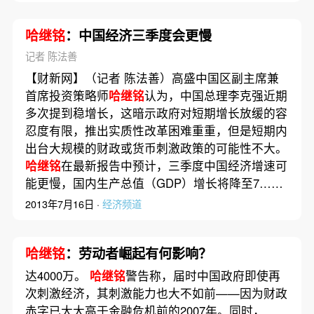
哈继铭
：中国经济三季度会更慢
记者 陈法善
【财新网】（记者 陈法善）高盛中国区副主席兼
首席投资策略师
哈继铭
认为，中国总理李克强近期
多次提到稳增长，这暗示政府对短期增长放缓的容
忍度有限，推出实质性改革困难重重，但是短期内
出台大规模的财政或货币刺激政策的可能性不大。
哈继铭
在最新报告中预计，三季度中国经济增速可
能更慢，国内生产总值（GDP）增长将降至7……
2013年7月16日 ·
经济频道
哈继铭
：劳动者崛起有何影响？
达4000万。
哈继铭
警告称，届时中国政府即使再
次刺激经济，其刺激能力也大不如前——因为财政
赤字已大大高于金融危机前的2007年。同时，