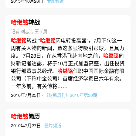
2015年10月26日 ·
专题频道
哈继铭
转战
记者 刘志洁 王长勇
哈继铭
转战 “
哈继铭
闪电转投高盛”，7月下旬这一
周有关人物的新闻，数这条显得吸引眼球，且具力
度。 7月23日，在从香港飞赴内地之前，
哈继铭
向
财新记者透露，将于10月正式加盟高盛，出任投资
银行部董事总经理。
哈继铭
任职中国国际金融有限
公司（下称中金公司）首席经济学家已六年有余。
一年多前，有关他将……
2010年7月25日 ·
《财新周刊》2010年第30期
哈继铭
简历
2010年7月27日 ·
图片频道