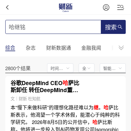
搜索
综合
杂志
财新数据通
金融我闻
财新mini
2800个结果
时间不限
全文
智能排序
谷歌DeepMind CEO
哈
萨比
斯卸任 转任DeepMind董事
长及谷歌首席科学家
文｜财新 杜知航
本“慢下来做科研”的理想化路径难以为
继
。
哈
萨比
斯表示，他渴望一个学术休假，能潜心于纯粹的科
学研究。 2026年8月5日的公开信中，
哈
萨比斯
称，他将进一步投入到AI药物发现公司Isomorphic