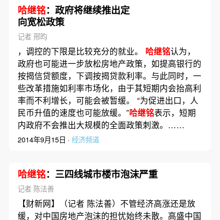
哈继铭
：政府将继续推出定
向宽松政策
记者 邢昀
，调控的下限是比较充分的就业。
哈继铭
认为，
政府也可能进一步放松房地产政策，如提高银行的
按揭信贷额度，下调按揭贷款利率。与此同时，一
些改革措施如利率市场化，由于其短期内会抬高利
率而不利增长，可能会被暂缓。 “为促进出口，人
民币升值的速度也可能放缓。”
哈继铭
表示，短期
内政府不会推出大规模的全面政策刺激。……
2014年9月15日 ·
经济频道
哈继铭
：三四线城市楼市泡沫严重
记者 陈法善
【财新网】（记者 陈法善）不管经济高涨还是放
缓，对中国房地产泡沫的担忧始终未散。高盛中国