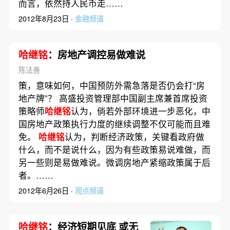
而言，依然持人民币走……
2012年8月23日 ·
金融频道
哈继铭
：房地产调控易做难说
陈法善
策，意味如何，中国预防外需急落是否仍会打“房
地产牌”？ 高盛投资管理部中国副主席兼首席投资
策略师
哈继铭
认为，倘若外部环境进一步恶化，中
国房地产政策执行力度的继续调整不仅可能而且难
免。
哈继铭
认为，判断经济政策，关键看政府做
什么，而不是说什么，因为有些政策易说难做，而
另一些则是易做难说。微调房地产紧缩政策属于后
者。……
2012年6月26日 ·
观点频道
哈继铭
：经济短期见底 或无