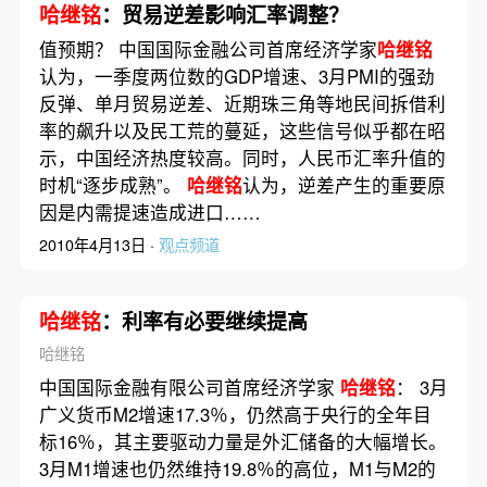
哈继铭
：贸易逆差影响汇率调整？
值预期？ 中国国际金融公司首席经济学家
哈继铭
认为，一季度两位数的GDP增速、3月PMI的强劲
反弹、单月贸易逆差、近期珠三角等地民间拆借利
率的飙升以及民工荒的蔓延，这些信号似乎都在昭
示，中国经济热度较高。同时，人民币汇率升值的
时机“逐步成熟”。
哈继铭
认为，逆差产生的重要原
因是内需提速造成进口……
2010年4月13日 ·
观点频道
哈继铭
：利率有必要继续提高
哈继铭
中国国际金融有限公司首席经济学家
哈继铭
： 3月
广义货币M2增速17.3％，仍然高于央行的全年目
标16％，其主要驱动力量是外汇储备的大幅增长。
3月M1增速也仍然维持19.8％的高位，M1与M2的