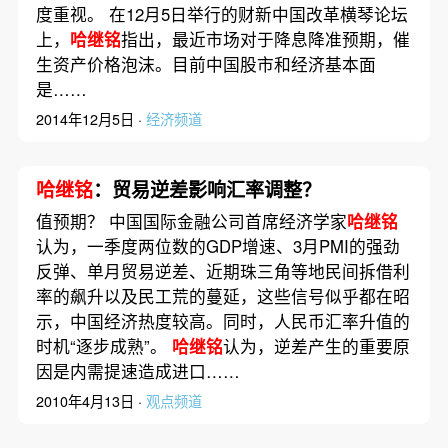
度重视。 在12月5日举行的财新中国改革横琴论坛
上，
哈继铭
指出，最近市场对于降息降准预期，催
生资产价格泡沫。目前中国股市和经济基本面
是……
2014年12月5日 ·
经济频道
哈继铭
：贸易逆差影响汇率调整？
值预期？ 中国国际金融公司首席经济学家
哈继铭
认为，一季度两位数的GDP增速、3月PMI的强劲
反弹、单月贸易逆差、近期珠三角等地民间拆借利
率的飙升以及民工荒的蔓延，这些信号似乎都在昭
示，中国经济热度较高。同时，人民币汇率升值的
时机“逐步成熟”。
哈继铭
认为，逆差产生的重要原
因是内需提速造成进口……
2010年4月13日 ·
观点频道