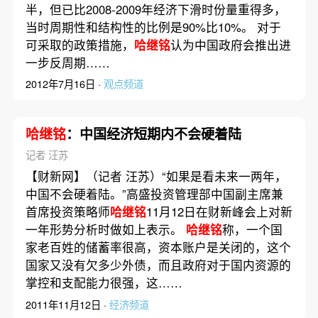
半，但已比2008-2009年经济下滑时份量重得多，
当时周期性和结构性的比例是90%比10%。 对于
可采取的政策措施，
哈继铭
认为中国政府会推出进
一步反周期……
2012年7月16日 ·
观点频道
哈继铭
：中国经济短期内不会硬着陆
记者 汪苏
【财新网】（记者 汪苏）“如果是看未来一两年，
中国不会硬着陆。”高盛投资管理部中国副主席兼
首席投资策略师
哈继铭
11月12日在财新峰会上对新
一年形势分析时做如上表示。
哈继铭
称，一个国
家老百姓的储蓄率很高，资本账户是关闭的，这个
国家又没有欠多少外债，而且政府对于国内资源的
掌控和支配能力很强，这……
2011年11月12日 ·
经济频道