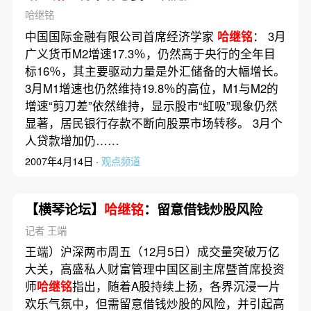
哈继铭
中国国际金融有限公司首席经济学家
哈继铭
： 3月
广义货币M2增速17.3％，仍然高于央行的全年目
标16％，其主要驱动力量是外汇储备的大幅增长。
3月M1增速也仍然维持19.8％的高位，M1与M2的
增速“剪刀差”依然维持，显示股市“虹吸”现象仍然
显著，居民银行存款不断向股票市场转移。 3月个
人贷款增加仍……
2007年4月14日 ·
观点频道
【横琴论坛】
哈继铭
：留意借钱炒股风险
记者 王端
王端）沪深两市周五（12月5日）成交量突破万亿
大关，高盛私人财富管理中国区副主席暨首席投资
师
哈继铭
指出，随着A股持续上扬，各界沉浸一片
欢乐气氛中，但需留意借钱炒股的风险，并引起高