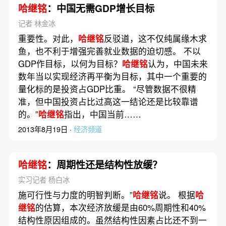
哈继铭
：中国无需GDP增长目标
记者 林金冰
重要性。对此，
哈继铭
反驳道，这不仅纯属缘木求
鱼，也不利于增强完善就业数据的迫切感。 不以
GDP作目标，以何为目标？
哈继铭
认为，中国未来
数年当以实现经济再平衡为目标，其中一个重要的
量化标的是投资占GDP比重。 “尽管数据不很精
准，但中国投资占比过高这一结论还是比较靠谱
的。”
哈继铭
指出，中国当前……
2013年8月19日 ·
经济频道
哈继铭
：周期性还是结构性放缓？
实习记者 杨白冰
施可行性与力度的明智判断。”
哈继铭
说。 根据
哈
继铭
的估算，本次经济放缓是由60%周期性和40%
结构性原因组成的。虽然结构性因素占比还不到一