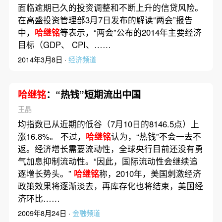
面临逾期已久的投资调整和不断上升的信贷风险。
在高盛投资管理部3月7日发布的解读“两会”报告
中，
哈继铭
等表示，“两会”公布的2014年主要经济
目标（GDP、 CPI、……
2014年3月8日 ·
经济频道
哈继铭
：“热钱”短期流出中国
王晶
均指数已从近期的低谷（7月10日的8146.5点）上
涨16.8%。 不过，
哈继铭
认为，“热钱”不会一去不
返。经济增长需要流动性，全球央行目前还没有勇
气加息抑制流动性。“因此，国际流动性会继续追
逐增长势头。”
哈继铭
称，2010年，美国刺激经济
政策效果将逐渐淡去，再库存化也将结束，美国经
济环比……
2009年8月24日 ·
金融频道