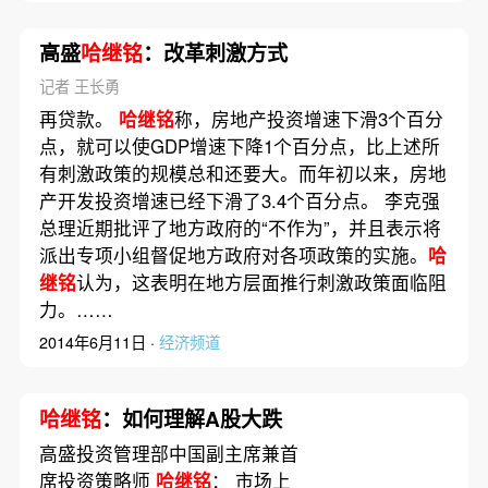
高盛
哈继铭
：改革刺激方式
记者 王长勇
再贷款。
哈继铭
称，房地产投资增速下滑3个百分
点，就可以使GDP增速下降1个百分点，比上述所
有刺激政策的规模总和还要大。而年初以来，房地
产开发投资增速已经下滑了3.4个百分点。 李克强
总理近期批评了地方政府的“不作为”，并且表示将
派出专项小组督促地方政府对各项政策的实施。
哈
继铭
认为，这表明在地方层面推行刺激政策面临阻
力。……
2014年6月11日 ·
经济频道
哈继铭
：如何理解A股大跌
高盛投资管理部中国副主席兼首
席投资策略师
哈继铭
： 市场上