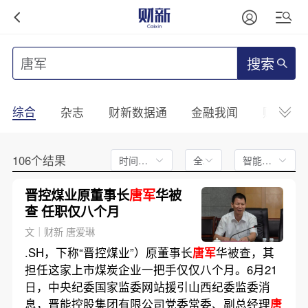
搜索
综合
杂志
财新数据通
金融我闻
财新mini
106个结果
时间不限
全文
智能排序
晋控煤业原董事长
唐军
华被
查 任职仅八个月
文｜财新 唐爱琳
.SH，下称“晋控煤业”）原董事长
唐军
华被查，其
担任这家上市煤炭企业一把手仅仅八个月。6月21
日，中央纪委国家监委网站援引山西纪委监委消
息，晋能控股集团有限公司党委常委、副总经理
唐