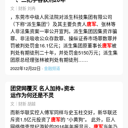
文｜财新 刘冉
，东莞市中级人民法院对派生科技集团有限公司
（下称“派生集团”）及其主要负责人
唐军
、张林等
人非法集资案一审公开宣判。派生集团因集资诈骗
罪、非法吸收公众存款罪、操纵证券市场罪数罪并
罚被判处罚金16.1亿元；派生集团原董事长
唐军
被
判处有期徒刑二十年，并处罚金5150万元；派生集
团原总经理张林被判处有期徒刑……
2022年12月22日 ·
金融频道
团贷网覆灭 名人加持+资本
运作为何还是不灵
文｜财新 胡越
而新华联实控人傅军同样与史玉柱交好，新华联还
斥资1.5亿元投资了
唐军
的 “小黄狗”。 此外，巨人
网络借壳世纪游轮的2016年年报显示，
唐军
当年乃