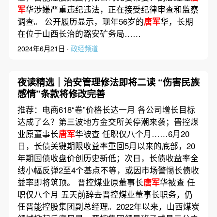
军
华涉嫌严重违纪违法，正在接受纪律审查和监察
调查。 公开履历显示，现年56岁的
唐军
华，长期
在位于山西长治的潞安矿务局……
2024年6月21日 ·
政经频道
夜读精选｜治安管理修法即将二读 “伤害民族
感情”条款将修改完善
推荐：电商618“卷”价格长达一月 各公司增长目标
达成了么？第三波地方金交所关停潮来袭；晋控煤
业原董事长
唐军
华被查 任职仅八个月……6月20
日，长债关键期限收益率重回5月以来的底部，20
年期国债收盘价创历史新低；次日，长债收益率全
线小幅反弹2至4个基点不等，或因市场警惕长债收
益率即将筑顶。 晋控煤业原董事长
唐军
华被查 任
职仅八个月 五天前辞去晋控煤业董事长职务，仍
任晋能控股集团副总经理。2022年以来，山西煤炭