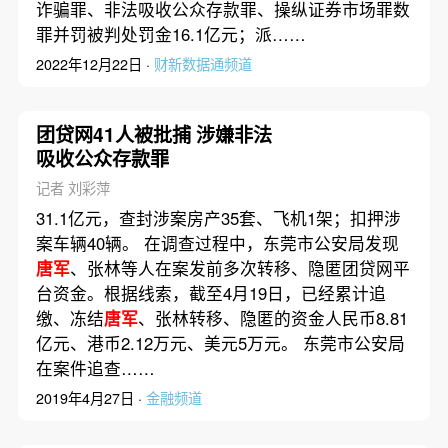
诈骗罪、非法吸收公众存款罪、操纵证券市场罪数
罪并罚被判处罚金16.1亿元；派……
2022年12月22日 ·
财新数据通频道
团贷网41人被批捕 涉嫌非法
吸收公众存款罪
记者 刘彩萍
31.1亿元，查封涉案房产35套、飞机1架；扣押涉
案车辆40辆。 在调查过程中，东莞市公安局发现
唐军
、张林等人在案发前多次转移、隐匿团贷网平
台资金。根据线索，截至4月19日，已经累计追
缴、冻结
唐军
、张林转移、隐匿的资金人民币8.81
亿元、港币2.12万元、美元5万元。 东莞市公安局
在案件追查……
2019年4月27日 ·
金融频道