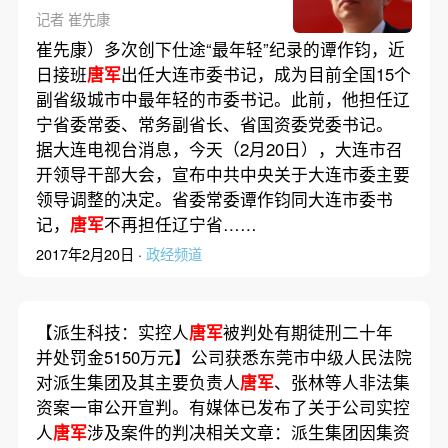
记者 崔先康
崔先康）多次创下仕途“最年轻”纪录的谭作钧，近
日接班
唐军
出任大连市委书记，成为目前全国15个
副省级城市中最年轻的市委书记。此前，他担任辽
宁省委常委、常务副省长、省国资委党委书记。
据大连电视台消息，今天（2月20日），大连市召
开领导干部大会，宣布中共中央关于大连市委主要
领导调整的决定。省委常委谭作钧同大连市委书
记，
唐军
不再担任辽宁省……
2017年2月20日 ·
政经频道
【派生科技：实控人
唐军
被判处有期徒刑二十年
并处罚金5150万元】公司获悉东莞市中级人民法院
对派生集团及其主要负责人
唐军
、张林等人非法集
资案一审公开宣判。有媒体已发布了关于公司实控
人
唐军
涉及案件的判决相关文章：派生集团因集资