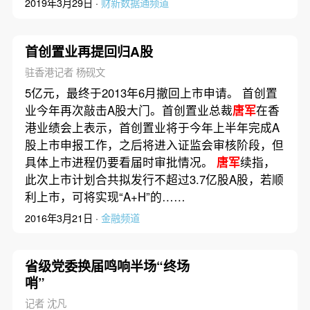
2019年3月29日 ·
财新数据通频道
首创置业再提回归A股
驻香港记者 杨砚文
5亿元，最终于2013年6月撤回上市申请。 首创置
业今年再次敲击A股大门。首创置业总裁
唐军
在香
港业绩会上表示，首创置业将于今年上半年完成A
股上市申报工作，之后将进入证监会审核阶段，但
具体上市进程仍要看届时审批情况。
唐军
续指，
此次上市计划合共拟发行不超过3.7亿股A股，若顺
利上市，可将实现“A+H”的……
2016年3月21日 ·
金融频道
省级党委换届鸣响半场“终场
哨”
记者 沈凡