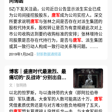
问询函
SZ)下发关注函，公司近日公告显示派生实业已成
为公司间接控股股东，
唐军
成为公司实控人。深交
所要求说明
唐军
与张林之间是否存在对派生集团的
股权代持关系，股权转让是否为有意规避此次对上
市公司收购达到要约收购标准的安排；张林增持公
司股票是否存在代持行为，是否与
唐军
、派生集团
或其一致行动人构成一致行动关系等问题。……
2019年1月24日 ·
财新数据通频道
博客｜盛唐时代最激烈、最
痛切的“反战诗”分别出自李
白和杜甫
文｜张明扬
以北的怛罗斯，与以逸待劳的大食（即阿拉伯帝
国）军队遭遇。大食军的人数可能高达十万，
唐军
凭借素质优势还是与对方难分胜负地相持了五天，
但
唐军
盟友葛逻禄人突然反戈一击，与大食军前后