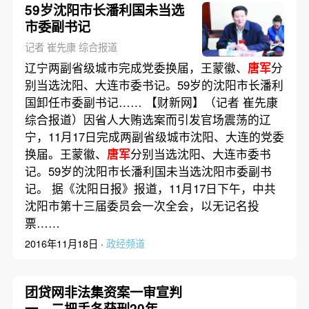
59岁沈阳市长潘利国未当选
市委副书记
记者 崔先康 综合报道
辽宁两副省级城市完成党委换届，王蒙徽、
唐军
分
别当选沈阳、大连市委书记。59岁的沈阳市长潘利
国卸任市委副书记…… 【财新网】（记者 崔先康
综合报道）因省人大贿选案而引发官场震荡的辽
宁，11月17日完成两副省级城市沈阳、大连的党委
换届。王蒙徽、
唐军
分别当选沈阳、大连市委书
记。59岁的沈阳市长潘利国未当选沈阳市委副书
记。 据《沈阳日报》报道，11月17日下午，中共
沈阳市第十三届委员会一次全会，以无记名投
票……
2016年11月18日 ·
政经频道
团贷网非法集资案一审宣判
一、二把手各获刑20年