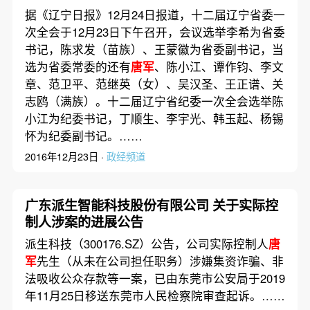
据《辽宁日报》12月24日报道，十二届辽宁省委一
次全会于12月23日下午召开，会议选举李希为省委
书记，陈求发（苗族）、王蒙徽为省委副书记，当
选为省委常委的还有
唐军
、陈小江、谭作钧、李文
章、范卫平、范继英（女）、吴汉圣、王正谱、关
志鸥（满族）。十二届辽宁省纪委一次全会选举陈
小江为纪委书记，丁顺生、李宇光、韩玉起、杨锡
怀为纪委副书记。……
2016年12月23日 ·
政经频道
广东派生智能科技股份有限公司 关于实际控
制人涉案的进展公告
派生科技（300176.SZ）公告，公司实际控制人
唐
军
先生（从未在公司担任职务）涉嫌集资诈骗、非
法吸收公众存款等一案，已由东莞市公安局于2019
年11月25日移送东莞市人民检察院审查起诉。……