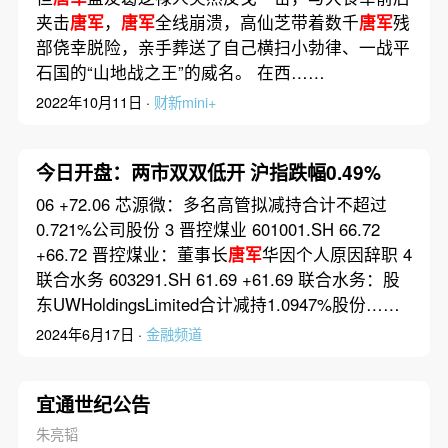
夹击
唐军
，
唐军
全线崩溃，高仙芝带着数千
唐军
残
部侥幸脱险，亲手葬送了自己横扫小勃律、一战平
石国的“山地战之王”的威名。 在西……
2022年10月11日 ·
财新mini+
今日开盘：两市双双低开 沪指跌幅0.49%
06 +72.06 芯源微：多名高管拟减持合计不超过
0.721%公司股份 3 晋控煤业 601001.SH 66.72
+66.72 晋控煤业：董事长
唐军
华因个人原因辞职 4
联合水务 603291.SH 61.69 +61.69 联合水务：股
东UWHoldingsLimited合计减持1.0947%股份……
2024年6月17日 ·
金融频道
宜通世纪公告
朱亮韬