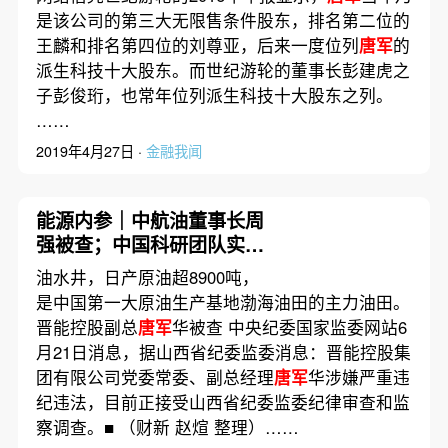
是该公司的第三大无限售条件股东，排名第二位的
王麟和排名第四位的刘尊亚，后来一度位列
唐军
的
派生科技十大股东。而世纪游轮的董事长彭建虎之
子彭俊珩，也常年位列派生科技十大股东之列。
……
2019年4月27日 ·
金融我闻
能源内参｜中航油董事长周
强被查；中国科研团队实现
海上风电驱动海水制氢
油水井，日产原油超8900吨，
是中国第一大原油生产基地渤海油田的主力油田。
晋能控股副总
唐军
华被查 中央纪委国家监委网站6
月21日消息，据山西省纪委监委消息：晋能控股集
团有限公司党委常委、副总经理
唐军
华涉嫌严重违
纪违法，目前正接受山西省纪委监委纪律审查和监
察调查。■ （财新 赵煊 整理）……