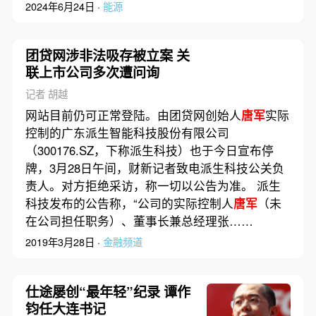
2024年6月24日 ·
能源
团贷网涉非法吸存被立案 关
联上市公司多次遭问询
记者 胡越
网站目前仍可正常登陆。由团贷网创始人
唐军
实际
控制的广东派生智能科技股份有限公司
（300176.SZ，下称派生科技）也于今日宣布停
牌，3月28日午间，财新记者致电派生科技公关负
责人。对方拒绝采访，称一切以公告为准。 派生
科技发布的公告称，“公司的实际控制人
唐军
（未
在公司担任职务）、董事长兼总经理张……
2019年3月28日 ·
金融频道
仕途屡创“最年轻”纪录 谭作
钧任大连书记