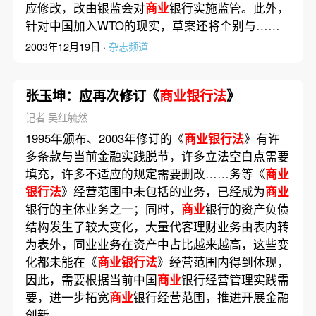
应修改，改由银监会对
商业
银行实施监管。此外，
针对中国加入WTO的现实，草案还将个别与……
2003年12月19日 ·
杂志频道
张玉坤：应再次修订《
商业银行法
》
记者 吴红毓然
1995年颁布、2003年修订的《
商业银行法
》有许
多条款与当前金融实践脱节，许多立法空白点需要
填充，许多不适应的规定需要删改……务等《
商业
银行法
》经营范围中未包括的业务，已经成为
商业
银行的主体业务之一；同时，
商业
银行的资产负债
结构发生了较大变化，大量代客理财业务由表内转
为表外，同业业务在资产中占比越来越高，这些变
化都未能在《
商业银行法
》经营范围内得到体现，
因此，需要根据当前中国
商业
银行经营管理实践需
要，进一步拓宽
商业
银行经营范围，推进开展金融
创新。……