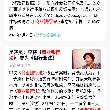
（修改建议稿）》，现向社会公开征求意见。公众
可通过以下途径和方式提出反馈意见： 1.通过电子
邮件方式将意见发送至：tfszqyj@pbc.gov.cn。邮
件标题请注明“
商业银行法
征求意见”字样。 2.通过
信……
2023年5月26日 ·
财新数据通频道
吴晓灵：应将《
商业银行
法
》 变为《银行业法》
记者 吴红毓然
审议《
商业银行法
》修正草案时，吴晓灵认为，下
一步应在信贷市场实行牌照制管理，开放大额存款
市场，以减少非法集资的现象；李盛霖提出应加快
对《
商业银行法
》整体修改的步伐；罗范淑芬、冯
淑萍提出取消贷存比后，流动性如何有效监管的问
题……吴红毓然）8月24至29日，十二届全国人大
常委会第十六次会议在北京召开。在《
商业银行法