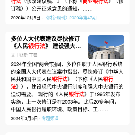
行法
（修改建议稿）》（下称《
商业银行法
》（修
订稿））公开征求意见的通知。……
2020年12月5日 ·
《财新周刊》2020年第47期
多位人大代表建议尽快修订
《人民
银行法
》 建设强大的
中央银行
文｜财新 丁锋
2024年全国“两会”期间，多位任职于人民银行系统
的全国人大代表在议案中指出，尽快修订《中华人
民共和国中国人民
银行法
》（下称《人民
银行
法
》），建设现代中央银行制度和强大中央银行的
迫切需要。 现行的《人民
银行法
》于1995年发布
实施，上一次修订是在2003年。此后20多年间，
中国人民银行履职环境、政策目标、工……
2024年3月5日 ·
专题频道