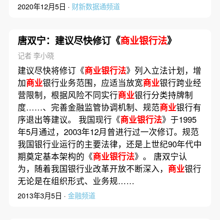
2020年12月5日 ·
财新数据通频道
唐双宁：建议尽快修订《
商业银行法
》
记者 李小晓
建议尽快将修订《
商业银行法
》列入立法计划，增
加
商业
银行业务范围，应适当放宽
商业
银行跨业经
营限制，根据风险不同实行
商业
银行分类持牌制
度……、完善金融监管协调机制、规范
商业
银行有
序退出等建议。 我国现行《
商业银行法
》于1995
年5月通过，2003年12月曾进行过一次修订。规范
我国银行业运行的主要法律，还是上世纪90年代中
期奠定基本架构的《
商业银行法
》。 唐双宁认
为，随着我国银行业改革开放不断深入，
商业
银行
无论是在组织形式、业务规……
2013年3月5日 ·
金融频道