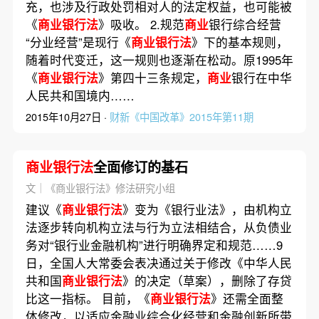
充，也涉及行政处罚相对人的法定权益，也可能被
《
商业银行法
》吸收。 2.规范
商业
银行综合经营
“分业经营”是现行《
商业银行法
》下的基本规则，
随着时代变迁，这一规则也逐渐在松动。原1995年
《
商业银行法
》第四十三条规定，
商业
银行在中华
人民共和国境内……
2015年10月27日 ·
财新《中国改革》2015年第11期
商业银行法
全面修订的基石
文｜《商业银行法》修法研究小组
建议《
商业银行法
》变为《银行业法》，由机构立
法逐步转向机构立法与行为立法相结合，从负债业
务对“银行业金融机构”进行明确界定和规范……9
日，全国人大常委会表决通过关于修改《中华人民
共和国
商业银行法
》的决定（草案），删除了存贷
比这一指标。 目前，《
商业银行法
》还需全面整
体修改，以适应金融业综合化经营和金融创新所带