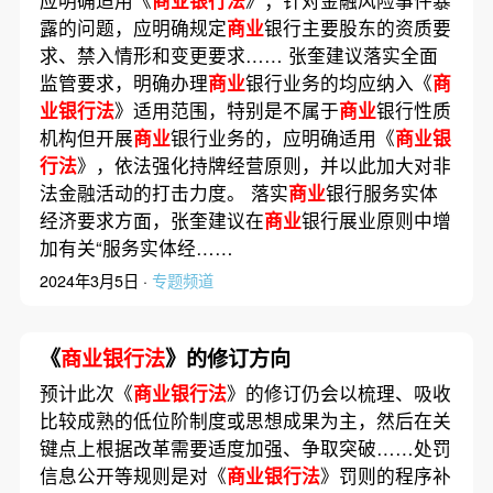
应明确适用《
商业银行法
》；针对金融风险事件暴
露的问题，应明确规定
商业
银行主要股东的资质要
求、禁入情形和变更要求…… 张奎建议落实全面
监管要求，明确办理
商业
银行业务的均应纳入《
商
业银行法
》适用范围，特别是不属于
商业
银行性质
机构但开展
商业
银行业务的，应明确适用《
商业银
行法
》，依法强化持牌经营原则，并以此加大对非
法金融活动的打击力度。 落实
商业
银行服务实体
经济要求方面，张奎建议在
商业
银行展业原则中增
加有关“服务实体经……
2024年3月5日 ·
专题频道
《
商业银行法
》的修订方向
预计此次《
商业银行法
》的修订仍会以梳理、吸收
比较成熟的低位阶制度或思想成果为主，然后在关
键点上根据改革需要适度加强、争取突破……处罚
信息公开等规则是对《
商业银行法
》罚则的程序补