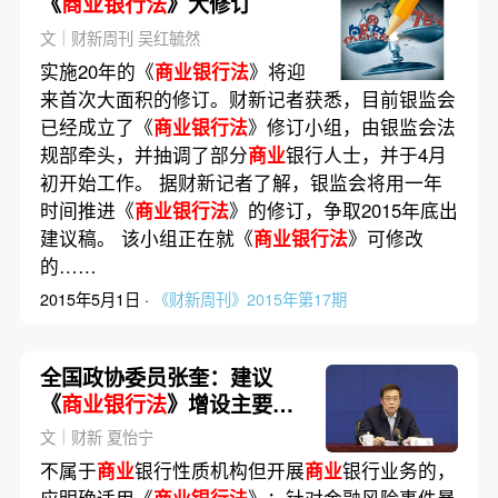
《
商业银行法
》大修订
文｜财新周刊 吴红毓然
实施20年的《
商业银行法
》将迎
来首次大面积的修订。财新记者获悉，目前银监会
已经成立了《
商业银行法
》修订小组，由银监会法
规部牵头，并抽调了部分
商业
银行人士，并于4月
初开始工作。 据财新记者了解，银监会将用一年
时间推进《
商业银行法
》的修订，争取2015年底出
建议稿。 该小组正在就《
商业银行法
》可修改
的……
2015年5月1日 ·
《财新周刊》2015年第17期
全国政协委员张奎：建议
《
商业银行法
》增设主要股
东违法处罚条款
文｜财新 夏怡宁
不属于
商业
银行性质机构但开展
商业
银行业务的，