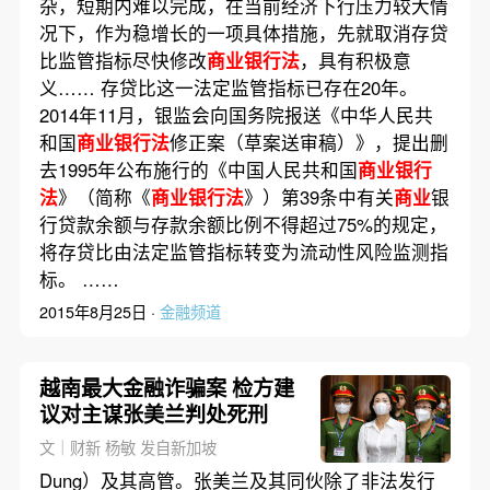
杂，短期内难以完成，在当前经济下行压力较大情
况下，作为稳增长的一项具体措施，先就取消存贷
比监管指标尽快修改
商业银行法
，具有积极意
义…… 存贷比这一法定监管指标已存在20年。
2014年11月，银监会向国务院报送《中华人民共
和国
商业银行法
修正案（草案送审稿）》，提出删
去1995年公布施行的《中国人民共和国
商业银行
法
》（简称《
商业银行法
》）第39条中有关
商业
银
行贷款余额与存款余额比例不得超过75%的规定，
将存贷比由法定监管指标转变为流动性风险监测指
标。 ……
2015年8月25日 ·
金融频道
越南最大金融诈骗案 检方建
议对主谋张美兰判处死刑
文｜财新 杨敏 发自新加坡
Dung）及其高管。张美兰及其同伙除了非法发行