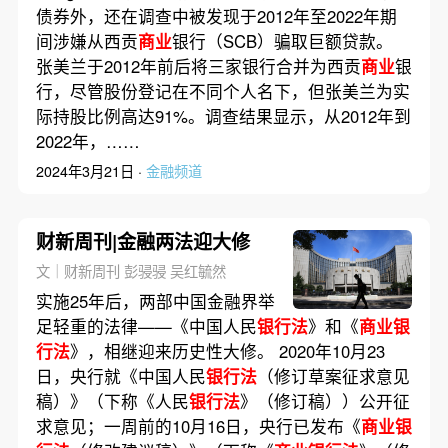
债券外，还在调查中被发现于2012年至2022年期
间涉嫌从西贡
商业
银行（SCB）骗取巨额贷款。
张美兰于2012年前后将三家银行合并为西贡
商业
银
行，尽管股份登记在不同个人名下，但张美兰为实
际持股比例高达91%。调查结果显示，从2012年到
2022年，……
2024年3月21日 ·
金融频道
财新周刊|金融两法迎大修
文｜财新周刊 彭骎骎 吴红毓然
实施25年后，两部中国金融界举
足轻重的法律——《中国人民
银行法
》和《
商业银
行法
》，相继迎来历史性大修。 2020年10月23
日，央行就《中国人民
银行法
（修订草案征求意见
稿）》（下称《人民
银行法
》（修订稿））公开征
求意见；一周前的10月16日，央行已发布《
商业银