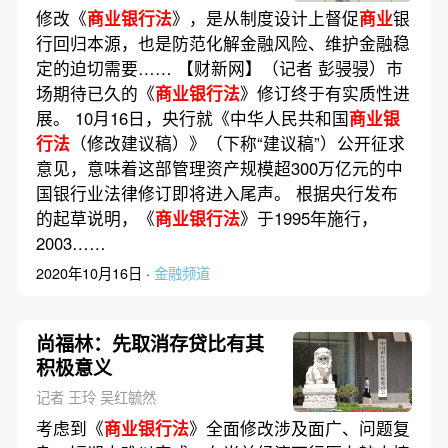
修改《
商业银行法
》，是从制度设计上督促
商业
银
行回归本源，也是防范化解金融风险、维护金融稳
定的迫切需要…… 【财新网】（记者 彭骎骎）市
场期待已久的《
商业银行法
》修订终于有实质性进
展。 10月16日，央行就《中华人民共和国
商业银
行法
（修改建议稿）》（下称“建议稿”）公开征求
意见，意味着这部管理资产规模超300万亿元的中
国银行业法律修订即将进入尾声。 根据央行发布
的起草说明，《
商业银行法
》于1995年施行，
2003……
2020年10月16日 ·
金融频道
尚福林：先取消存贷比有其
积极意义
记者 王玲 吴红毓然
考虑到《
商业银行法
》全面修改涉及面广、问题复