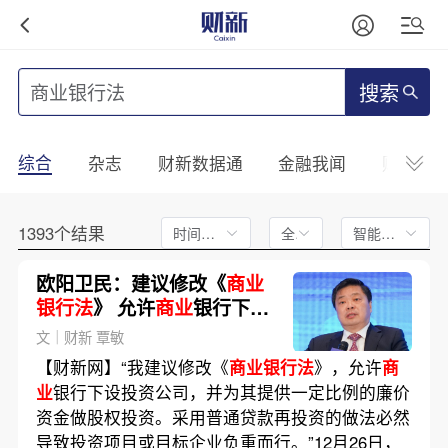
搜索
综合
杂志
财新数据通
金融我闻
财新mini
1393个结果
时间不限
全文
智能排序
欧阳卫民：建议修改《
商业
银行法
》 允许
商业
银行下设
投资公司做股权投资
文｜财新 覃敏
【财新网】“我建议修改《
商业银行法
》，允许
商
业
银行下设投资公司，并为其提供一定比例的廉价
资金做股权投资。采用普通贷款再投资的做法必然
导致投资项目或目标企业负重而行。”12月26日，