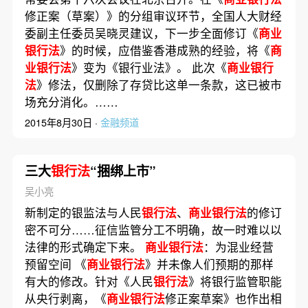
修正案（草案）》的分组审议环节，全国人大财经
委副主任委员吴晓灵建议，下一步全面修订《
商业
银行法
》的时候，应借鉴香港成熟的经验，将《
商
业银行法
》变为《银行业法》。 此次《
商业银行
法
》修法，仅删除了存贷比这单一条款，这已被市
场充分消化。……
2015年8月30日 ·
金融频道
三大
银行法
“捆绑上市”
吴小亮
新制定的银监法与人民
银行法
、
商业银行法
的修订
密不可分……征信监管分工不明确，故一时难以以
法律的形式确定下来。
商业银行法
：为混业经营
预留空间 《
商业银行法
》并未像人们预期的那样
有大的修改。针对《人民
银行法
》将银行监管职能
从央行剥离，《
商业银行法
修正案草案》也作出相