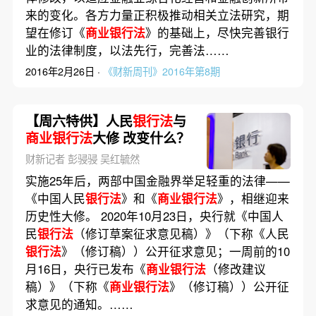
来的变化。各方力量正积极推动相关立法研究，期
望在修订《
商业银行法
》的基础上，尽快完善银行
业的法律制度，以法先行，完善法……
2016年2月26日 ·
《财新周刊》2016年第8期
【周六特供】人民
银行法
与
商业银行法
大修 改变什么？
财新记者 彭骎骎 吴红毓然
实施25年后，两部中国金融界举足轻重的法律——
《中国人民
银行法
》和《
商业银行法
》，相继迎来
历史性大修。 2020年10月23日，央行就《中国人
民
银行法
（修订草案征求意见稿）》（下称《人民
银行法
》（修订稿））公开征求意见；一周前的10
月16日，央行已发布《
商业银行法
（修改建议
稿）》（下称《
商业银行法
》（修订稿））公开征
求意见的通知。……