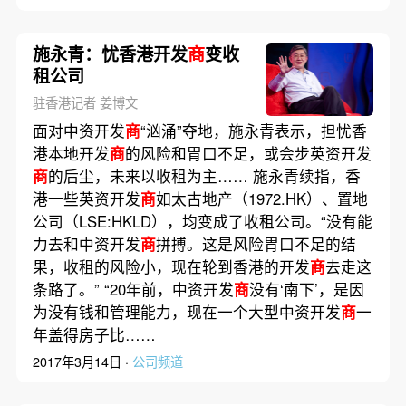
施永青：忧香港开发
商
变收
租公司
驻香港记者 姜博文
面对中资开发
商
“汹涌”夺地，施永青表示，担忧香
港本地开发
商
的风险和胃口不足，或会步英资开发
商
的后尘，未来以收租为主…… 施永青续指，香
港一些英资开发
商
如太古地产（1972.HK）、置地
公司（LSE:HKLD），均变成了收租公司。“没有能
力去和中资开发
商
拼搏。这是风险胃口不足的结
果，收租的风险小，现在轮到香港的开发
商
去走这
条路了。” “20年前，中资开发
商
没有‘南下’，是因
为没有钱和管理能力，现在一个大型中资开发
商
一
年盖得房子比……
2017年3月14日 ·
公司频道