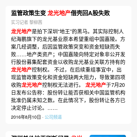
监管政策生变
龙光地产
借壳回A股失败
实习记者 黎柳茜
龙光地产
是拍下深圳“地王”的黑马。其实际控制人
纪海鹏旗下的龙光基业原本希望重组中国嘉陵。方
案几经调整，后因监管政策突变和资金短缺而失
败……地产类资产；中国嘉陵向特定对象非公开发
行股份募集配套资金以收购龙光基业关联方持有的
龙光地产
控制权。 不过，在后续重组事宜中，出
现监管政策变化和资金短缺两大阻力，导致第四项
收购
龙光地产
控制权无法进行。
龙光地产
于7月20
日发布公告称：股份转让能否获相关中国监管机构
批准仍属未知之数。在此情况下，股份转让各方已
决定停止讨论。……
2016年8月10日 ·
公司频道