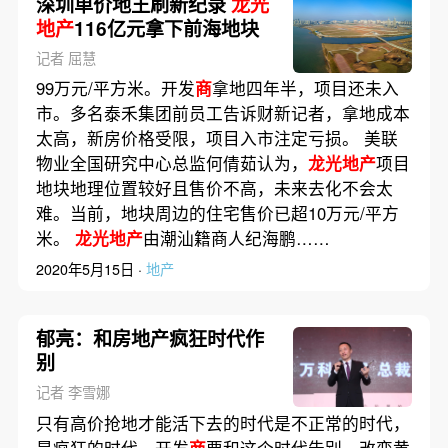
深圳单价地王刷新纪录
龙光
地产
116亿元拿下前海地块
记者 屈慧
99万元/平方米。开发
商
拿地四年半，项目还未入
市。多名泰禾集团前员工告诉财新记者，拿地成本
太高，新房价格受限，项目入市注定亏损。 美联
物业全国研究中心总监何倩茹认为，
龙光地产
项目
地块地理位置较好且售价不高，未来去化不会太
难。当前，地块周边的住宅售价已超10万元/平方
米。
龙光地产
由潮汕籍商人纪海鹏……
2020年5月15日 ·
地产
郁亮：和房地产疯狂时代作
别
记者 李雪娜
只有高价抢地才能活下去的时代是不正常的时代，
是疯狂的时代，开发
商
要和这个时代告别，改变黄