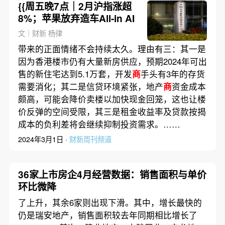
{{周五晚7点｜2月沪指涨超
8%；苹果放弃造车All-in AI
文｜财新 杨律
带来的正面情绪不会持续太久。理由有三：其一是
因为香港楼市仍有大量新房供应，预期2024年可出
售的新住宅达到5.1万套，开发
商
手头有3年的存货
需要消化；其二是信贷环境紧张，地产
商
资金成本
颇高，可能会降价卖楼以加快现金回笼，这也让楼
价反弹的空间受限，其三是租金收益率及贷款按揭
成本的负利差将会继续抑制投资需求。……
2024年3月1日 ·
财新周刊频道
36家上市房企4月经营数据：销售面积与单价
环比微降
了上升，其余6家则出现下滑。其中，增长最快的
仍是瑞安地产，销售面积较去年同期相比增长了