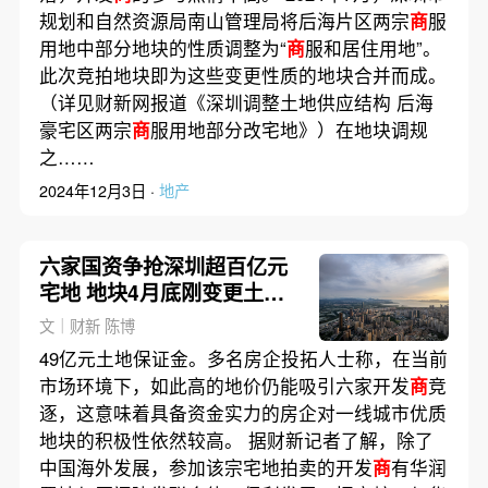
规划和自然资源局南山管理局将后海片区两宗
商
服
用地中部分地块的性质调整为“
商
服和居住用地”。
此次竞拍地块即为这些变更性质的地块合并而成。
（详见财新网报道《深圳调整土地供应结构 后海
豪宅区两宗
商
服用地部分改宅地》）在地块调规
之……
2024年12月3日 ·
地产
六家国资争抢深圳超百亿元
宅地 地块4月底刚变更土地
性质
文｜财新 陈博
49亿元土地保证金。多名房企投拓人士称，在当前
市场环境下，如此高的地价仍能吸引六家开发
商
竞
逐，这意味着具备资金实力的房企对一线城市优质
地块的积极性依然较高。 据财新记者了解，除了
中国海外发展，参加该宗宅地拍卖的开发
商
有华润