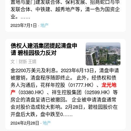
置地与厦门建发联合体、保利发展、招商蛇口与华
发联合体、中铁建、越秀地产等，清一色为国资企
业。……
2023年7月1日 ·
地产
债权人建滔集团提起清盘申
请 碧桂园极力反对
文｜财新 王婧
金2200万美元及利息。2023年6月13日，清盘申请
被撤销，清盘程序随即终止。 此外，经债权和债
务人沟通后，花样年控股（01777.HK）、
龙光地
产
（03380.HK）、祥生控股集团（02599.HK）等
房企的清盘呈请已被撤回。 企业被申请清盘通常
会对股价造成较大影响。2月28日，碧桂园股价在
开盘后大跌，盘中跌至0……
2024年2月28日 ·
地产