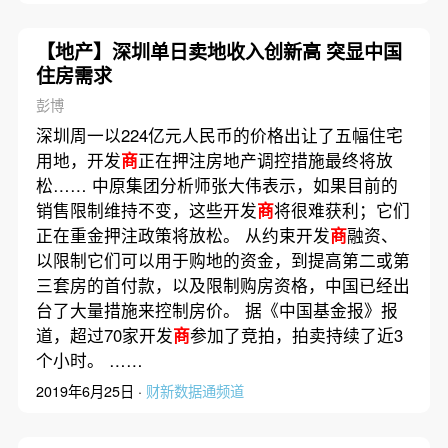
【地产】深圳单日卖地收入创新高 突显中国
住房需求
彭博
深圳周一以224亿元人民币的价格出让了五幅住宅
用地，开发
商
正在押注房地产调控措施最终将放
松…… 中原集团分析师张大伟表示，如果目前的
销售限制维持不变，这些开发
商
将很难获利；它们
正在重金押注政策将放松。 从约束开发
商
融资、
以限制它们可以用于购地的资金，到提高第二或第
三套房的首付款，以及限制购房资格，中国已经出
台了大量措施来控制房价。 据《中国基金报》报
道，超过70家开发
商
参加了竞拍，拍卖持续了近3
个小时。 ……
2019年6月25日 ·
财新数据通频道