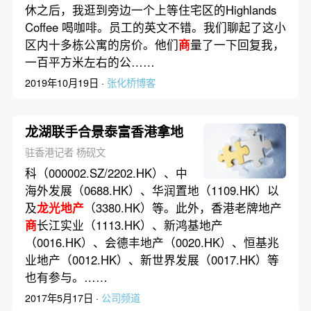
休之后，我逛到旁边一个上等住宅区的Highlands
Coffee 喝咖啡。员工的英文不错。我们聊起了这小
区内十多栋公寓的房价。他们
商
量了一下回复我，
一百平方米左右的公……
2019年10月19日 ·
张化桥博客
龙湖联手合景泰富香港拿地
驻香港记者 杨砚文
科（000002.SZ/2202.HK）、中
海外发展（0688.HK）、华润置地（1109.HK）以
及
龙光地产
（3380.HK）等。此外，香港老牌地产
商
长江实业（1113.HK）、新鸿基地产
（0016.HK）、会德丰地产（0020.HK）、恒基兆
业地产（0012.HK）、新世界发展（0017.HK）等
也有参与。……
2017年5月17日 ·
公司频道