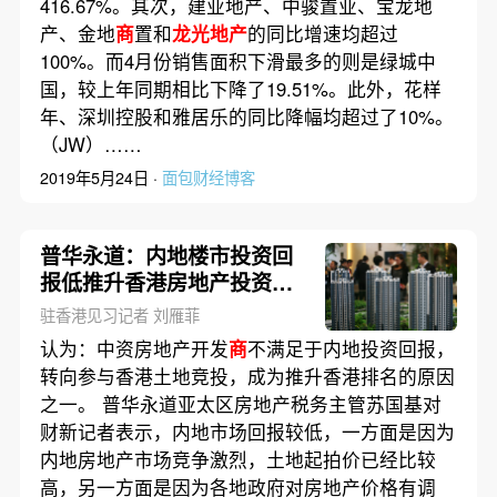
416.67%。其次，建业地产、中骏置业、宝龙地
产、金地
商
置和
龙光地产
的同比增速均超过
100%。而4月份销售面积下滑最多的则是绿城中
国，较上年同期相比下降了19.51%。此外，花样
年、深圳控股和雅居乐的同比降幅均超过了10%。
（JW）……
2019年5月24日 ·
面包财经博客
普华永道：内地楼市投资回
报低推升香港房地产投资潜
力
驻香港见习记者 刘雁菲
认为：中资房地产开发
商
不满足于内地投资回报，
转向参与香港土地竞投，成为推升香港排名的原因
之一。 普华永道亚太区房地产税务主管苏国基对
财新记者表示，内地市场回报较低，一方面是因为
内地房地产市场竞争激烈，土地起拍价已经比较
高，另一方面是因为各地政府对房地产价格有调