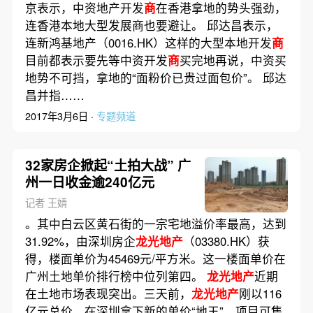
京表示，中资地产开发
商
在香港拿地的势头强劲，
连香港本地大型发展商也要避让。 邱达昌表示，
连新鸿基地产（0016.HK）这样的大型本地开发
商
目前都表示要先等中资开发
商
买完地再说，中资买
地势不可挡，拿地的“面粉价已贵过面包价”。 邱达
昌并指……
2017年3月6日 ·
专题频道
32家房企掀起“土拍大战” 广
州一日收金逾240亿元
记者 王婧
。其中白云区黄石街的一宗宅地溢价率最高，达到
31.92%，由深圳房企
龙光地产
（03380.HK）获
得，楼面单价为45469元/平方米。这一楼面单价在
广州土地单价排行榜中位列第四。
龙光地产
近期
在土地市场表现突出。三天前，
龙光地产
刚以116
亿元总价，在深圳拿下新的单价“地王”，项目可售