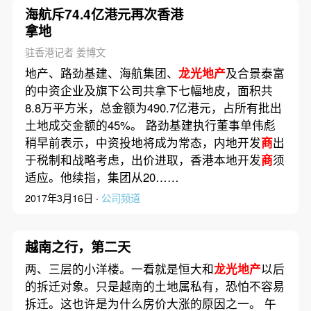
海航斥74.4亿港元再次香港
拿地
驻香港记者 姜博文
地产、路劲基建、海航集团、
龙光地产
及合景泰富
的中资企业及旗下公司共拿下七幅地皮，面积共
8.8万平方米，总金额为490.7亿港元，占所有批出
土地成交金额的45%。 路劲基建执行董事单伟彪
稍早前表示，中资投地将成为常态，内地开发
商
出
于税制和战略考虑，出价进取，香港本地开发
商
须
适应。他续指，集团从20……
2017年3月16日 ·
公司频道
越南之行，第二天
两、三层的小洋楼。一看就是恒大和
龙光地产
以后
的拆迁对象。只是越南的土地属私有，恐怕不容易
拆迁。这也许是为什么房价大涨的原因之一。 午