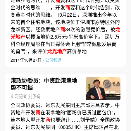
金时代的思维……，开发
商
要和这个时代告别，改
变黄金时代的思维。 10月22日，深圳推出今年以
来的首个住宅地块，该地块位于深圳市原特区外的
龙华新区。经数家地产
商
84次的激烈竞价后，被
龙
光地产
以楼面地价2.5万元/平米高价拿下。 深圳万
科总经理周彤在当日媒体会上用“非常佩服发展商
的勇气”，来评价
龙光地产
高价拿地……
2014年10月27日 ·
公司频道
港政协委员：中资赴港拿地
势不可挡
实习记者 刘予婧
全国政协委员、远东发展集团主席邱达昌表示，中
资地产开发
商
在港拿地的“面粉价已贵过面包价”，
连本地大型开发
商
也要避让……刘予婧）全国政协
委员、远东发展集团（0035.HK）主席邱达昌在北