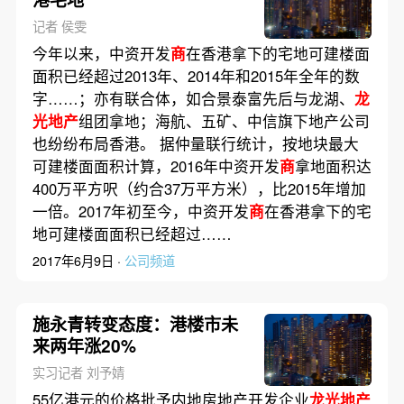
记者 侯雯
今年以来，中资开发
商
在香港拿下的宅地可建楼面
面积已经超过2013年、2014年和2015年全年的数
字……；亦有联合体，如合景泰富先后与龙湖、
龙
光地产
组团拿地；海航、五矿、中信旗下地产公司
也纷纷布局香港。 据仲量联行统计，按地块最大
可建楼面面积计算，2016年中资开发
商
拿地面积达
400万平方呎（约合37万平方米），比2015年增加
一倍。2017年初至今，中资开发
商
在香港拿下的宅
地可建楼面面积已经超过……
2017年6月9日 ·
公司频道
施永青转变态度：港楼市未
来两年涨20%
实习记者 刘予婧
55亿港元的价格批予内地房地产开发企业
龙光地产