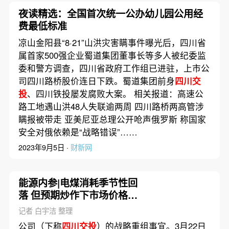
夜读精选：全国首次统一公办幼儿园公用经
费最低标准
凉山金阳县“8·21”山洪灾害瞒事件曝光后，四川省
属首家500强企业蜀道集团董事长等多人被纪委监
委和警方调查，四川省政府工作组已进驻，上市公
司四川路桥股价连日下跌。蜀道集团前身
四川交
投
、四川铁投屡发腐败大案。 相关报道：高速公
路工地遇山洪48人失联逾两周 四川路桥两高管涉
瞒报被带走 亚美尼亚总理公开呛声俄罗斯 称国家
安全对俄依赖是“战略错误”……
2023年9月5日 ·
财新网
能源内参|电煤消耗季节性回
落 但预期炒作下市场价格上
涨；天然气管道运价管理办
记者 白宇洁 整理
法公开征求意见
公司（下称
四川交投
）的战略重组事宜。3月22日