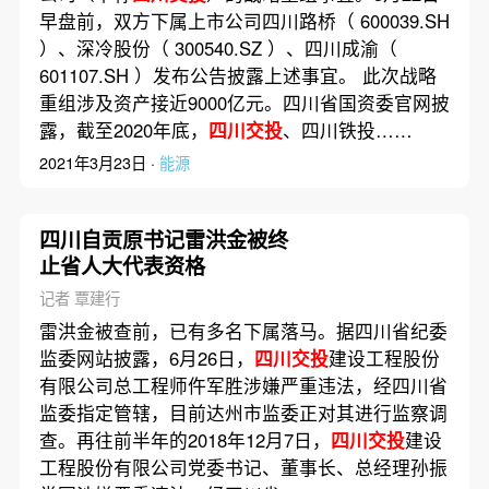
早盘前，双方下属上市公司四川路桥（ 600039.SH
）、深冷股份（ 300540.SZ ）、四川成渝（
601107.SH ）发布公告披露上述事宜。 此次战略
重组涉及资产接近9000亿元。四川省国资委官网披
露，截至2020年底，
四川交投
、四川铁投……
2021年3月23日 ·
能源
四川自贡原书记雷洪金被终
止省人大代表资格
记者 覃建行
雷洪金被查前，已有多名下属落马。据四川省纪委
监委网站披露，6月26日，
四川交投
建设工程股份
有限公司总工程师仵军胜涉嫌严重违法，经四川省
监委指定管辖，目前达州市监委正对其进行监察调
查。再往前半年的2018年12月7日，
四川交投
建设
工程股份有限公司党委书记、董事长、总经理孙振