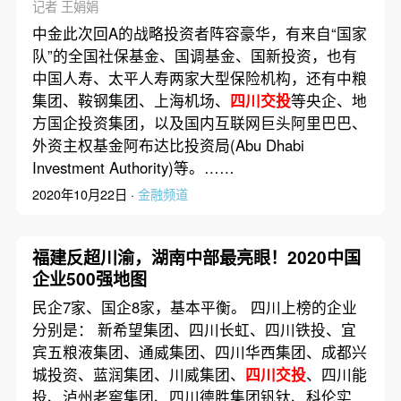
记者 王娟娟
中金此次回A的战略投资者阵容豪华，有来自“国家
队”的全国社保基金、国调基金、国新投资，也有
中国人寿、太平人寿两家大型保险机构，还有中粮
集团、鞍钢集团、上海机场、
四川交投
等央企、地
方国企投资集团，以及国内互联网巨头阿里巴巴、
外资主权基金阿布达比投资局(Abu Dhabi
Investment Authority)等。……
2020年10月22日 ·
金融频道
福建反超川渝，湖南中部最亮眼！2020中国
企业500强地图
民企7家、国企8家，基本平衡。 四川上榜的企业
分别是： 新希望集团、四川长虹、四川铁投、宜
宾五粮液集团、通威集团、四川华西集团、成都兴
城投资、蓝润集团、川威集团、
四川交投
、四川能
投、泸州老窖集团、四川德胜集团钒钛、科伦实