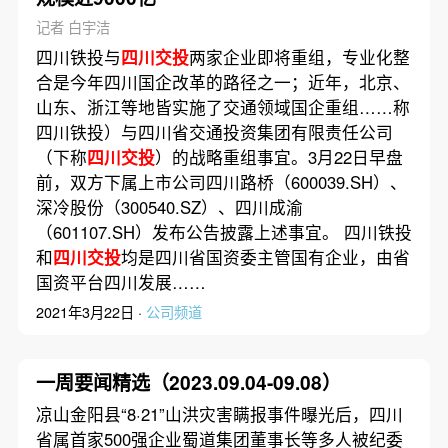
记者 白宇洁
四川铁投与
四川交投
两家企业即将重组，专业化整
合是今年四川国企改革的路径之一；近年，北京、
山东、浙江等地皆实施了交通领域国企重组……称
四川铁投）与四川省交通投资集团有限责任公司
（下称
四川交投
）的战略重组事宜。3月22日早盘
前，双方下属上市公司四川路桥（600039.SH）、
深冷股份（300540.SZ）、四川成渝
（601107.SH）发布公告披露上述事宜。 四川铁投
和
四川交投
均是四川省国资委主管国有企业，由省
国资平台四川发展……
2021年3月22日 ·
公司频道
一周要闻精选（2023.09.04-09.08）
凉山金阳县“8·21”山洪灾害瞒报事件曝光后，四川
省属首家500强企业蜀道集团董事长等多人被纪委