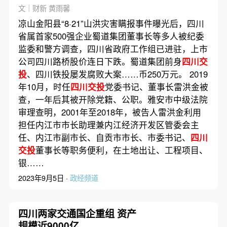
查
文｜财新 黄雨馨
凉山金阳县“8·21”山洪灾害瞒报事件曝光后，四川
省属首家500强企业蜀道集团董事长等多人被纪委
监委和警方调查，四川省政府工作组已进驻，上市
公司四川路桥股价连日下跌。蜀道集团前身
四川交
投
、四川铁投屡发腐败大案……币250万元。 2019
年10月，时任
四川交投
党委书记、董事长雷洪金被
查，一年后其被开除党籍、公职。雅安市中级法院
审理查明，2001年至2018年，被告人雷洪金利用
担任内江市市长助理兼内江经济开发区管委会主
任、内江市副市长、自贡市市长、市委书记、
四川
交投
董事长等职务便利，在土地出让、工程项目、
银……
2023年9月5日 ·
政经频道
四川两家交通国企重组 资产
规模近9000亿