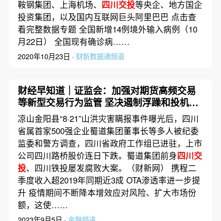
鞍钢集团、上海机场、
四川交投
等央企、地方国企
投资集团，以及国内互联网巨头阿里巴巴 点击查
看完整数据专题 全国新增14例境外输入病例（10
月22日） 全国现有确诊病……
2020年10月23日 ·
财新数据通频道
财经早知道｜证监会：加强对期货高频交易
等新型交易行为监管 坚决遏制浮躁和投机风
气滋长
凉山金阳县“8·21”山洪灾害瞒报事件曝光后，四川
省属首家500强企业蜀道集团董事长等多人被纪委
监委和警方调查，四川省政府工作组已进驻，上市
公司四川路桥股价连日下跌。蜀道集团前身
四川交
投
、四川铁投屡发腐败大案。（财新网） 携程二
季度收入超2019年同期近3成 OTA渗透率进一步提
升 疫情期间不断降本增效应对风险、扩大市场份
额，这使……
2023年9月5日 ·
金融频道