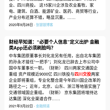
业、四川商投。 这15家川企涉及农业畜牧、家
电、建筑、白酒、能源矿业、医药、商贸等行业，
产业分布还算不错，略显沉重。……
2020年9月28日 ·
张银银博客
财经早知道：“必要个人信息”定义出炉 金融
类App还必须刷脸吗？
中车集团原董事长刘化龙另有任用，出自北车集团
的孙永才接任“一把手”；刘化龙已辞去上市公司中
国中车董事长一职。（财新） 四川两家交通国企
重组 资产规模近9000亿 四川铁投与
四川交投
两家
企业即将重组，专业化整合是今年四川国企改革的
路径之一；近年，北京、山东、浙江等地皆实施了
交通领域国企重组。（财新） 京东集团将增持达
达集团 深化全渠道合作……
2021年3月22日 ·
金融频道