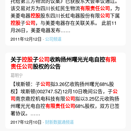
托给第三方物流的议案》已获股东大会审议通过。
该交易对方为四川长虹民生物流
有限责任公司
，为
美菱电器
控股
股东四川长虹电器股份有限
公司
下属
控股
子
公司
，与美菱电器存在关联关系。 此前11
月26日，美菱电器发布……
2011年12月12日 ·
公司频道
关于
控股
子
公司
收购扬州曙光光电自控
有限
责任公司
股权的公告
葛明宁
【埃斯顿：子
公司
拟3.26亿收购扬州曙光68%股
权】埃斯顿(002747.SZ)12月10日晚间公告，子
公
司
南京鼎控机电科技有限
公司
拟以3.25亿元收购扬
州曙光光电自控
有限责任公司
68%股权，双方已签
署协议。……
2017年12月10日 ·
财新数据通频道