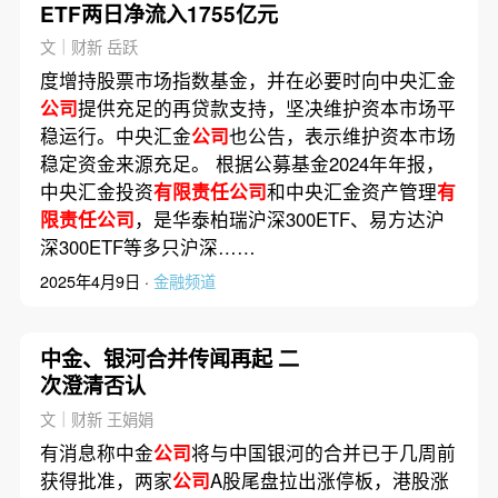
ETF两日净流入1755亿元
文｜财新 岳跃
度增持股票市场指数基金，并在必要时向中央汇金
公司
提供充足的再贷款支持，坚决维护资本市场平
稳运行。中央汇金
公司
也公告，表示维护资本市场
稳定资金来源充足。 根据公募基金2024年年报，
中央汇金投资
有限责任公司
和中央汇金资产管理
有
限责任公司
，是华泰柏瑞沪深300ETF、易方达沪
深300ETF等多只沪深……
2025年4月9日 ·
金融频道
中金、银河合并传闻再起 二
次澄清否认
文｜财新 王娟娟
有消息称中金
公司
将与中国银河的合并已于几周前
获得批准，两家
公司
A股尾盘拉出涨停板，港股涨