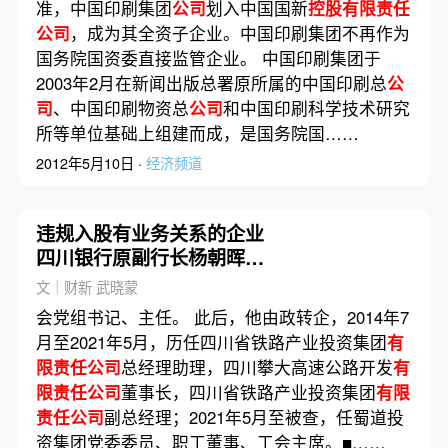
准，中国印刷集团
公司
划入中国国新
控股有限责任
公司
，成为其全资子企业。中国印刷集团不再作为
国务院国资委直接监管企业。 中国印刷集团于
2003年2月在新闻出版总署原所属的中国印刷总
公
司
、中国印刷物资总
公司
和中国印刷科学技术研究
所等单位基础上组建而成，是国务院国……
2012年5月10日 ·
经济频道
违规入股有业务关系的企业
四川银行原副行长杨朝晖被
“双开”
文｜财新 武晓蒙
会党组书记、主任。 此后，他由政转企，2014年7
月至2021年5月，历任四川省铁路产业投资集团
有
限责任公司
总经理助理，四川攀大高速公路开发
有
限责任公司
董事长，四川省铁路产业投资集团
有限
责任公司
副总经理；2021年5月至被查，任蜀道投
资集团党委委员、职工董事、工会主席。■……