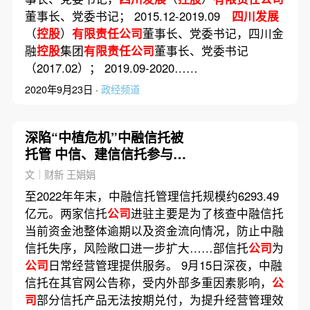
董事长、党委书记； 2015.12-2019.09
四川发展
（
控股
）
有限责任公司
董事长、党委书记，四川金
融
控股
集团
有限责任公司
董事长、党委书记
（2017.02）； 2019.09-2020……
2020年9月23日 ·
政经频道
深陷“中植危机”中融信托被
托管 中信、建信信托参与经
营管理
文｜财新 王娟娟
至2022年年末，中融信托管理信托规模约6293.49
亿元。两家信托
公司
进驻主要是为了核查中融信托
当前资金池整体逾期以及资金流向情况，防止中融
信托失序，风险敞口进一步扩大……部信托
公司
为
公司
日常经营管理提供服务。 9月15日深夜，中融
信托在其官网公告称，受内外部多重因素影响，
公
司
部分信托产品无法按期兑付，为提升经营管理效