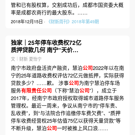
管和已有股权算，交割成功后，成都市国资委大概
率是成都农商行的最大股东。……
2018年12月15日 ·
《财新周刊》2018年第49期
独家｜25年停车收费权72亿
质押贷款几何 南宁“天价泊
车”真相
文｜财新 夏怡宁
南宁市政府盘活资产融资，慧泊
公司
2022年以在南
宁的25年道路收费权评估72亿元做抵押，实际获得
贷款多少？……歉。 涉事
公司
为南宁慧泊停车场
服务
有限责任公司
（下称“慧泊
公司
”），成立于
2017年，经南宁市政府授权取得城市道路停车服务
管理权。最近一周来，争议从南宁市的“停车贵、
乱收费”，到“与法院合作追缴停车费欠费”、“质押
停车收费经营权25年估值75亿以获得天量贷款”等
不断升级，慧泊
公司
一时被推上风口浪……