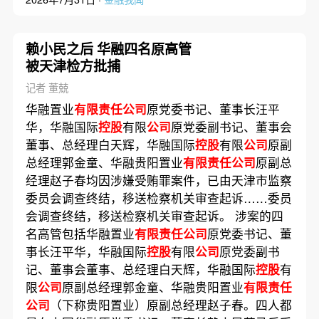
赖小民之后 华融四名原高管
被天津检方批捕
记者 董兢
华融置业
有限责任公司
原党委书记、董事长汪平
华，华融国际
控股
有限
公司
原党委副书记、董事会
董事、总经理白天辉，华融国际
控股
有限
公司
原副
总经理郭金童、华融贵阳置业
有限责任公司
原副总
经理赵子春均因涉嫌受贿罪案件，已由天津市监察
委员会调查终结，移送检察机关审查起诉……委员
会调查终结，移送检察机关审查起诉。 涉案的四
名高管包括华融置业
有限责任公司
原党委书记、董
事长汪平华，华融国际
控股
有限
公司
原党委副书
记、董事会董事、总经理白天辉，华融国际
控股
有
限
公司
原副总经理郭金童、华融贵阳置业
有限责任
公司
（下称贵阳置业）原副总经理赵子春。四人都