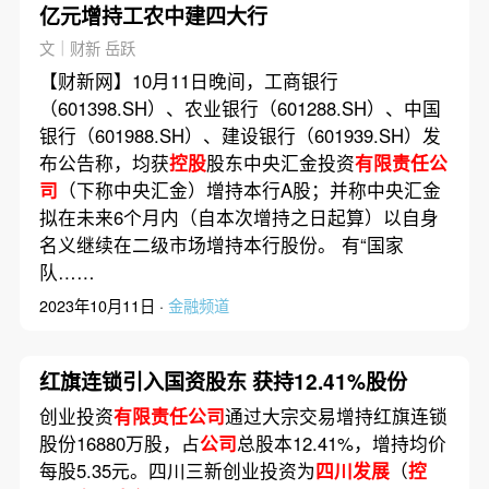
亿元增持工农中建四大行
文｜财新 岳跃
【财新网】10月11日晚间，工商银行
（601398.SH）、农业银行（601288.SH）、中国
银行（601988.SH）、建设银行（601939.SH）发
布公告称，均获
控股
股东中央汇金投资
有限责任公
司
（下称中央汇金）增持本行A股；并称中央汇金
拟在未来6个月内（自本次增持之日起算）以自身
名义继续在二级市场增持本行股份。 有“国家
队……
2023年10月11日 ·
金融频道
红旗连锁引入国资股东 获持12.41%股份
创业投资
有限责任公司
通过大宗交易增持红旗连锁
股份16880万股，占
公司
总股本12.41%，增持均价
每股5.35元。四川三新创业投资为
四川发展
（
控