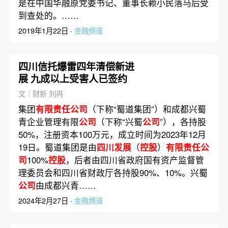
是在中国华融原党委书记、董事长赖小民落马后受
到查处的。……
2019年1月22日 ·
金融频道
四川信托爆雷四年清偿新进
展 九成以上受害人已签约
文｜财新 刘冉
集团
有限责任公司
（下称“蜀道集团”）和成都兴蜀
青企业管理有限
公司
（下称“兴蜀
公司
”），各持股
50%，注册资本100万元，成立时间为2023年12月
19日。蜀道集团是由
四川发展
（
控股
）
有限责任公
司
100%
控股
，后者由四川省政府国有资产监督管
理委员会和四川省财政厅各持股90%、10%。兴蜀
公司
由成都兴青……
2024年2月27日 ·
金融频道