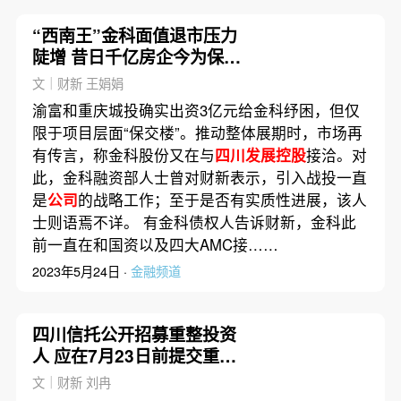
“西南王”金科面值退市压力
陡增 昔日千亿房企今为保壳
重整
文｜财新 王娟娟
渝富和重庆城投确实出资3亿元给金科纾困，但仅
限于项目层面“保交楼”。推动整体展期时，市场再
有传言，称金科股份又在与
四川发展控股
接洽。对
此，金科融资部人士曾对财新表示，引入战投一直
是
公司
的战略工作；至于是否有实质性进展，该人
士则语焉不详。 有金科债权人告诉财新，金科此
前一直在和国资以及四大AMC接……
2023年5月24日 ·
金融频道
四川信托公开招募重整投资
人 应在7月23日前提交重整
投资方案
文｜财新 刘冉