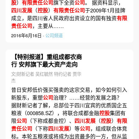
股
）
有限责任公司
旗下全资
公司
。 据资料显示，
四川发展
（
控股
）
有限责任公司
于2009年1月挂牌
成立，是四川省人民政府出资设立的国有独资
有限
责任公司
，主要从……
2016年6月16日 ·
公司频道
【特别报道】重组成都农商
行 安邦旗下最大资产走向
文|财新记者 吴红毓然 特约记者 贾华
杰
昔日安邦低价强买强卖的这宗交易，如今如何引入
新股东，重塑
公司
治理？……经营的发展之路？
据财新记者了解，总部位于四川宜宾的优质国企五
粮液（000858.SZ），将联合成都金融
控股
集团有
限
公司
（下称成都金控）、
四川发展
（
控股
）
有限
责任公司
（下称
四川发展
）等
公司
，组成联合体竞
标。本轮五粮液或将成为出资最多的一方，但从监