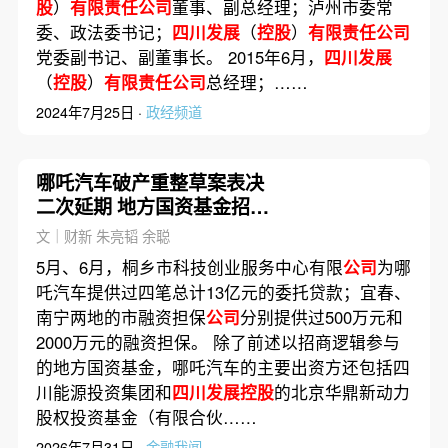
股
）
有限责任公司
董事、副总经理；泸州市委常
委、政法委书记；
四川发展
（
控股
）
有限责任公司
党委副书记、副董事长。 2015年6月，
四川发展
（
控股
）
有限责任公司
总经理；……
2024年7月25日 ·
政经频道
哪吒汽车破产重整草案表决
二次延期 地方国资基金招商
风险再审视(含视频)
文｜财新 朱亮韬 余聪
5月、6月，桐乡市科技创业服务中心有限
公司
为哪
吒汽车提供过四笔总计13亿元的委托贷款；宜春、
南宁两地的市融资担保
公司
分别提供过500万元和
2000万元的融资担保。 除了前述以招商逻辑参与
的地方国资基金，哪吒汽车的主要出资方还包括四
川能源投资集团和
四川发展控股
的北京华鼎新动力
股权投资基金（有限合伙……
2026年7月31日 ·
金融我闻