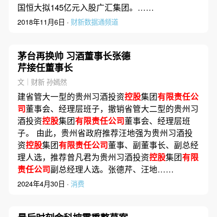
国恒大拟145亿元入股广汇集团。……
2018年11月6日 ·
财新数据通频道
茅台再换帅 习酒董事长张德
芹接任董事长
文｜财新 孙嫣然
建省管大一型的贵州习酒投资
控股
集团
有限责任公
司
董事会、经理层班子，撤销省管大二型的贵州习
酒投资
控股
集团
有限责任公司
董事会、经理层班
子。 由此，贵州省政府推荐汪地强为贵州习酒投
资
控股
集团
有限责任公司
董事、副董事长、副总经
理人选，推荐曾凡君为贵州习酒投资
控股
集团
有限
责任公司
副总经理人选。张德芹、汪地……
2024年4月30日 ·
消费