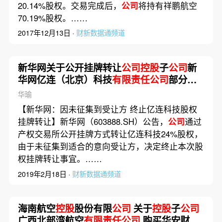
20.14%股权。交易完成后，
公司
将持有祥鹏航空
70.19%股权。……
2017年12月13日 ·
财新数据通频道
新华网关于公开挂牌转让
公司控股
子
公司
新
华网亿连（北京）科技
有限责任公司
部分股
权终止的公告
华瑜
【新华网：因未征集到受让方 终止亿连科技股权
挂牌转让】新华网（603888.SH）公告，
公司
通过
产权交易所公开挂牌方式转让亿连科技24%股权，
由于未征集到适合的意向受让方，决定终止本次股
权挂牌转让事宜。……
2019年2月18日 ·
财新数据通频道
海南航空
控股
股份有限
公司
关于
控股
子
公司
广西北部湾航空
有限责任公司
购买华安财产