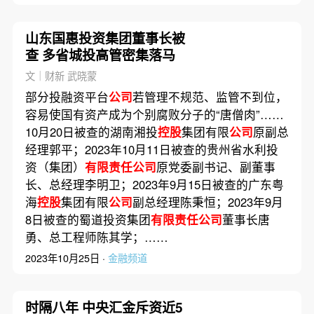
山东国惠投资集团董事长被
查 多省城投高管密集落马
文｜财新 武晓蒙
部分投融资平台
公司
若管理不规范、监管不到位，
容易使国有资产成为个别腐败分子的“唐僧肉”……
10月20日被查的湖南湘投
控股
集团有限
公司
原副总
经理郭平；2023年10月11日被查的贵州省水利投
资（集团）
有限责任公司
原党委副书记、副董事
长、总经理李明卫；2023年9月15日被查的广东粤
海
控股
集团有限
公司
副总经理陈秉恒；2023年9月
8日被查的蜀道投资集团
有限责任公司
董事长唐
勇、总工程师陈其学；……
2023年10月25日 ·
金融频道
时隔八年 中央汇金斥资近5