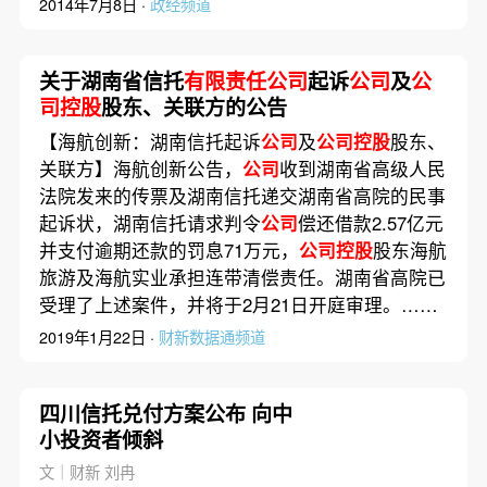
2014年7月8日 ·
政经频道
关于湖南省信托
有限责任公司
起诉
公司
及
公
司控股
股东、关联方的公告
【海航创新：湖南信托起诉
公司
及
公司控股
股东、
关联方】海航创新公告，
公司
收到湖南省高级人民
法院发来的传票及湖南信托递交湖南省高院的民事
起诉状，湖南信托请求判令
公司
偿还借款2.57亿元
并支付逾期还款的罚息71万元，
公司控股
股东海航
旅游及海航实业承担连带清偿责任。湖南省高院已
受理了上述案件，并将于2月21日开庭审理。……
2019年1月22日 ·
财新数据通频道
四川信托兑付方案公布 向中
小投资者倾斜
文｜财新 刘冉