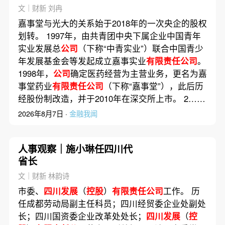
查
文｜财新 刘冉
嘉事堂与光大的关系始于2018年的一次央企的股权
划转。 1997年，由共青团中央下属企业中国青年
实业发展总
公司
（下称“中青实业”）联合中国青少
年发展基金会等发起成立嘉事实业
有限责任公司
。
1998年，
公司
确定医药经营为主营业务，更名为嘉
事堂药业
有限责任公司
（下称“嘉事堂”），此后历
经股份制改造，并于2010年在深交所上市。 2……
2026年8月7日 ·
金融我闻
人事观察｜施小琳任四川代
省长
文｜财新 林韵诗
市委、
四川发展
（
控股
）
有限责任公司
工作。 历
任成都劳动局副主任科员；四川经贸委企业处副处
长；四川国资委企业改革处处长；
四川发展
（
控