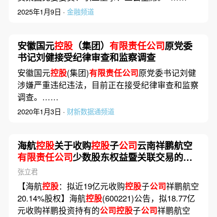
2025年1月9日 ·
金融频道
安徽国元
控股
（集团）
有限责任公司
原党委
书记刘健接受纪律审查和监察调查
安徽国元
控股
(集团)
有限责任公司
原党委书记刘健
涉嫌严重违纪违法，目前正在接受纪律审查和监察
调查。……
2020年1月3日 ·
财新数据通频道
海航
控股
关于收购
控股
子
公司
云南祥鹏航空
有限责任公司
少数股东权益暨关联交易的公
告
张立君
【海航
控股
：拟近19亿元收购
控股
子
公司
祥鹏航空
20.14%股权】海航
控股
(600221)公告，拟18.77亿
元收购祥鹏投资持有的
公司控股
子
公司
祥鹏航空