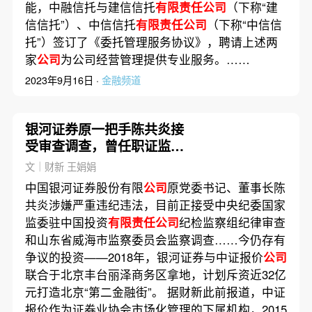
能，中融信托与建信信托
有限责任公司
（下称“建
信信托”）、中信信托
有限责任公司
（下称“中信信
托”）签订了《委托管理服务协议》，聘请上述两
家
公司
为公司经营管理提供专业服务。……
2023年9月16日 ·
金融频道
银河证券原一把手陈共炎接
受审查调查，曾任职证监会
17年
文｜财新 王娟娟
中国银河证券股份有限
公司
原党委书记、董事长陈
共炎涉嫌严重违纪违法，目前正接受中央纪委国家
监委驻中国投资
有限责任公司
纪检监察组纪律审查
和山东省威海市监察委员会监察调查……今仍存有
争议的投资——2018年，银河证券与中证报价
公司
联合于北京丰台丽泽商务区拿地，计划斥资近32亿
元打造北京“第二金融街”。 据财新此前报道，中证
报价作为证券业协会市场化管理的下属机构，2015