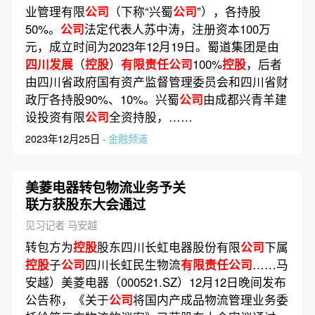
业管理有限
公司
（下称“兴蜀
公司
”），各持股
50%。
公司
法定代表人苏中涛，注册资本100万
元，成立时间为2023年12月19日。蜀道集团是由
四川发展
（
控股
）
有限责任公司
100%
控股
，后者
由四川省政府国有资产监督管理委员会和四川省财
政厅各持股90%、10%。兴蜀
公司
由成都兴青羊建
设投资有限
公司
全资持股，……
2023年12月25日 ·
金融频道
美菱电器转包物流业务予关
联方获股东大会通过
见习记者 马安越
转包方为
控股
股东四川长虹电器股份有限
公司
下属
控股
子
公司
四川长虹民生物流
有限责任公司
……马
安越）美菱电器（000521.SZ）12月12日晚间发布
公告称，《关于
公司
将国内产成品物流管理业务委