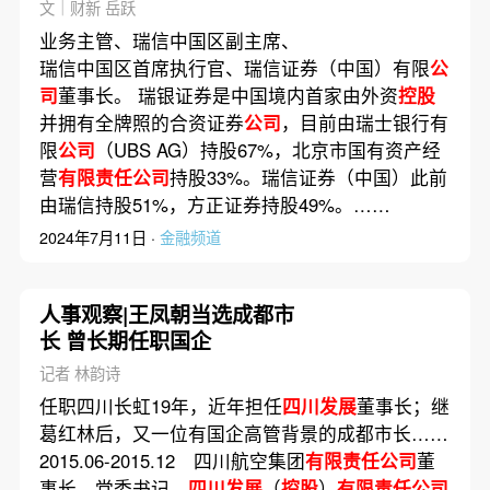
文｜财新 岳跃
业务主管、瑞信中国区副主席、
瑞信中国区首席执行官、瑞信证券（中国）有限
公
司
董事长。 瑞银证券是中国境内首家由外资
控股
并拥有全牌照的合资证券
公司
，目前由瑞士银行有
限
公司
（UBS AG）持股67%，北京市国有资产经
营
有限责任公司
持股33%。瑞信证券（中国）此前
由瑞信持股51%，方正证券持股49%。……
2024年7月11日 ·
金融频道
人事观察|王凤朝当选成都市
长 曾长期任职国企
记者 林韵诗
任职四川长虹19年，近年担任
四川发展
董事长；继
葛红林后，又一位有国企高管背景的成都市长……
2015.06-2015.12 四川航空集团
有限责任公司
董
事长、党委书记，
四川发展
（
控股
）
有限责任公司