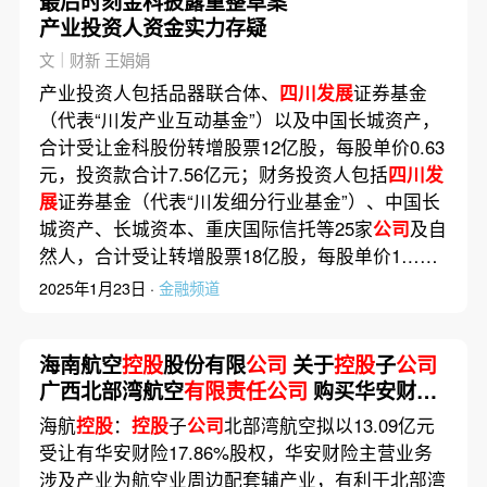
最后时刻金科披露重整草案
产业投资人资金实力存疑
文｜财新 王娟娟
产业投资人包括品器联合体、
四川发展
证券基金
（代表“川发产业互动基金”）以及中国长城资产，
合计受让金科股份转增股票12亿股，每股单价0.63
元，投资款合计7.56亿元；财务投资人包括
四川发
展
证券基金（代表“川发细分行业基金”）、中国长
城资产、长城资本、重庆国际信托等25家
公司
及自
然人，合计受让转增股票18亿股，每股单价1……
2025年1月23日 ·
金融频道
海南航空
控股
股份有限
公司
关于
控股
子
公司
广西北部湾航空
有限责任公司
购买华安财产
保险股份有限
公司
股权暨关联交易的公告
海航
控股
：
控股
子
公司
北部湾航空拟以13.09亿元
受让有华安财险17.86%股权，华安财险主营业务
涉及产业为航空业周边配套辅产业，有利于北部湾