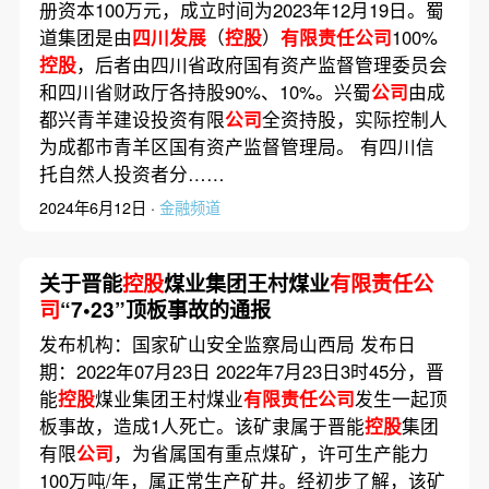
册资本100万元，成立时间为2023年12月19日。蜀
道集团是由
四川发展
（
控股
）
有限责任公司
100%
控股
，后者由四川省政府国有资产监督管理委员会
和四川省财政厅各持股90%、10%。兴蜀
公司
由成
都兴青羊建设投资有限
公司
全资持股，实际控制人
为成都市青羊区国有资产监督管理局。 有四川信
托自然人投资者分……
2024年6月12日 ·
金融频道
关于晋能
控股
煤业集团王村煤业
有限责任公
司
“7•23”顶板事故的通报
发布机构：国家矿山安全监察局山西局 发布日
期：2022年07月23日 2022年7月23日3时45分，晋
能
控股
煤业集团王村煤业
有限责任公司
发生一起顶
板事故，造成1人死亡。该矿隶属于晋能
控股
集团
有限
公司
，为省属国有重点煤矿，许可生产能力
100万吨/年，属正常生产矿井。经初步了解，该矿