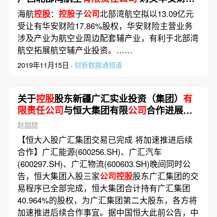
保险股份有限
公司
股权暨关联交易的公告
海航
控股
：
控股
子
公司
北部湾航空拟以13.09亿元
受让有华安财险17.86%股权，华安财险主营业务
涉及产业为航空业周边配套辅产业，有利于北部湾
航空拓展航空辅产业投资。……
2019年11月15日 ·
财新数据通频道
关于
控股
股东新疆广汇实业投资（集团）
有
限责任公司
与恒大集团有限
公司
合作进展公
告
赵甜甜
【恒大入股广汇集团交易已完成 将加速推进后续
合作】广汇能源(600256.SH)、广汇汽车
(600297.SH)、广汇物流(600603.SH)晚间同时公
告，恒大集团入股三家
公司控股
股东广汇集团的交
易程序已全部完成，恒大集团合计持有广汇集团
40.964%的股权，为广汇集团第二大股东，各方将
加速推进后续合作事宜。据中国恒大此前公告，中