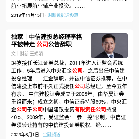
航空拓展航空辅产业投资。……
2019年11月15日 ·
财新数据通频道
独家｜中信建投总经理李格
平被带走
公司
公告辞职
文｜财新 王娟娟
34岁接任长江证券总裁，2011年进入证监会系统
工作，5年后进入中央汇金
公司
，之后出任中信建
投总经理……汇金辞职，并被中信证券推荐，在中
信建投上市前不久正式接任
公司
总经理，至今五年
有余。 中信建投证券成立于2005年，由华夏证券
重组而来；成立之初，中信证券持股60%，中央汇
金
公司
子
公司
中国建银投资
有限责任公司
持股
40%。2009年，受证监会“一参一控”限制，中信证
券须转让持有的中信建投证券股权。经……
2023年6月1日 ·
金融频道