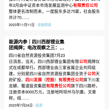
年2月由中证资本市场发展监测中心
有限责任公司
整体更名改制而来，一度股东多达75家，社会股东
共计70……
2023年11月11日 ·
金融频道
能源内参｜四川西部锂业集
团揭牌；电改观察之三：电
改不是简单地涨电价
四川省自然资源投资集团7月23
日消息，当天，四川西部锂业集团有限
公司
揭牌仪
式在成都举行。西部锂业由三家省属企业共同组
建，分别是四川省自然资源投资集团全资子
公司
天
府矿投、
四川发展
（
控股
）
有限责任公司
旗下川发
龙蟒、蜀道投资集团
有限责任公司
旗下四川路桥，
注册资本9000万元，注册地阿坝州马尔康。文章
称，组……
2023年7月24日 ·
能源