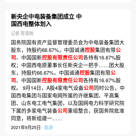
新央企中电装备集团成立 中
国西电整体划入
记者 陈雪婉
国务院国有资产监督管理委员会为中电装备集团大
股东，持股约66.67%，中国诚通
控股
集团有限
公
司
、中国国新
控股有限责任公司
各持有16.67%股
权；中国西电原董事长任新央企一把手……团大股
东，持股约66.67%，中国诚通
控股
集团有限
公
司
、中国国新
控股有限责任公司
各持有16.67%股
权。 9月14日，A股4家电气设备
公司
同时公告，中
国西电集团与国家电网所属的许继集团、平高集
团、山东电工电气集团，以及国网电力科学研究院
下属的多家电气装备
公司
重组整合，获国务院批准
同意，将新组建一……
2021年9月25日 ·
能源