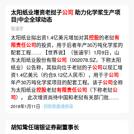
太阳纸业增资老挝子
公司
助力化学浆生产项
目|中企全球动态
张涵宇
太阳纸业拟出资1.4亿美元增加对其
控股
的老挝
有
限责任公司
的投资，用于后者年产30万吨化学浆的
配套工程…… 【世界说】（张涵宇）1月9日，山
东太阳纸业股份有限
公司
（002078.SZ，下称太阳
纸业）公告称，其拟向位于老挝的子
公司
以现汇增
资1.4亿美元（约合9.12亿人民币），用于子
公司
年产30万吨化学浆项目的配套工程。该子
公司
全称
为太阳纸业
控股
老挝
有限责任公司
（下称老挝
公
司
）。 此次增资尚待中国和老挝有关部门批……
2018年1月11日 ·
财新数据通频道
胡知鸷任瑞银证券副董事长