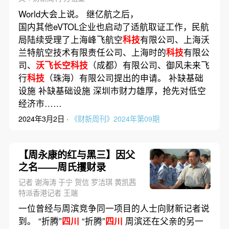
World大会上说。 继亿航之后，
国内其他eVTOL企业也启动了适航取证工作，民航
局陆续受理了上海峰飞航空
科技
有限公司、上海沃
兰特航空技术有限责任公司、上海时的
科技
有限公
司、
沃飞长空科技
（成都）有限公司、御风未来飞
行
科技
（珠海）有限公司提出的申请。 补缺基础
设施 补缺基础设施 深圳市财力雄厚，抢先对低空
经济市……
2024年3月2日 ·
《财新周刊》2024年第09期
【周永康的红与黑三】因父
之名——周氏攫财录
记者 谢海涛 于宁 贺信 罗洁琪 黄凯茜
特派香港记者 王端
一位曾经与周滨竞争同一项目的人士向财新记者说
到。 “折腾”
四川
“折腾”
四川
周滨还在父亲的另一