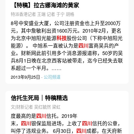
【特稿】拉古娜海滩的黄家
特派香港记者 王端 记者 于宁 胡格
8号中安盛业大厦，公司注册资金也上升至2000万
元，其中詹敏利出资1600万元。2010年2月，更名
为北京中旭阳光能源
科技
股份公司（下称中旭阳光
能源）。 中旭系一直被认为是
四川
富商吴兵的产
业。财新网此前引用多个消息源报道称，50岁的吴
兵8月1日晚在北京西客站被带走，迄今已经失去联
系超过一个半月。……
2013年9月25日 ·
公司频道
信托生死局｜特稿精选
文|财新记者 吴红毓然 梁虹
度最高的是
四川
信托。2019年
末，
四川
银保监局进场，上收了
四川
信托的公章，
叫停了违规业务。 6月30日，
四川
成都，在天府新