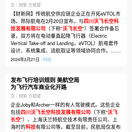
eVTOL市场
文｜财新 方祖望
【财新网】传统航空供应链企业正在开拓eVTOL市
场。昂际航电在2月20日宣布，与
四川沃飞长空科
技发展有限公司
（下称“
沃飞长空
”）签署合作备忘
录，双方将在电动垂直起降飞行器（Electric
Vertical Take-off and Landing，eVTOL）航电套件
设计、系统集成、适航取证等领域协同合作。……
2024年2月21日 ·
科技
发布飞行培训规则 美航空局
为飞行汽车商业化开路
文｜财新 方祖望
企业Joby和Archer一样的有人驾驶模式。这些企业
包括
四川沃飞长空科技发展有限公司
（下称“
沃飞
长空
”）、上海沃兰特航空技术有限责任公司、上
海时的
科技
有限公司等。截至目前，民航局仅发布