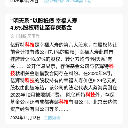
2025年3月29日 ·
《财新周刊》2025年第12期
“明天系”以股抵债 幸福人寿
4.6%股权转让至存保基金
文｜财新 吴雨俭
亿辉特
科技
是幸福人寿的第六大股东，在股权转让
前合计持有该公司7.1%的股权；幸福人寿此前曾
挂牌转让16.37%的股权，转让方均与“明天系”有
关…… 公开信息显示，存保基金公司与亿辉特
科
技
就相关金融借款合同存在纠纷。在2020年9月，
亿辉特
科技
的股权持有的幸福人寿价值9.39亿元的
股权由此被冻结，该公司的法定代表人蔡海兵则在
2023年12月被限制消费。 除亿辉特
科技
外，存保
基金公司还与成都鑫邺
科技
有限公司、北京宏达信
资产经营有限公司等多……
2024年11月13日 ·
金融频道