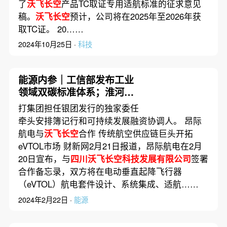
了
沃飞长空
产品TC取证专用适航标准的征求意见
稿。
沃飞长空
预计，公司将在2025年至2026年获
取TC证。 20……
2024年10月25日 ·
科技
能源内参｜工信部发布工业
领域双碳标准体系；淮河能
源原副总黄乃斌被查
打集团担任银团发行的独家委任
牵头安排簿记行和可持续发展融资协调人。 昂际
航电与
沃飞长空
合作 传统航空供应链巨头开拓
eVTOL市场 财新网2月21日报道，昂际航电在2月
20日宣布，与
四川沃飞长空科技发展有限公司
签署
合作备忘录，双方将在电动垂直起降飞行器
（eVTOL）航电套件设计、系统集成、适航……
2024年2月22日 ·
能源