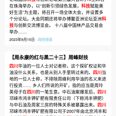
在珠海举办，以“创新引领绿色发展，
科技
赋能美
好生活”为主题，将召开一场全体大会，并设置多
个分论坛。大会同期还将举办博鳌亚洲论坛亚洲
科
技
与创新交流博览会。 十八届中国林产品交易会
举办……
2023年9月15日 ·
政经频道
【周永康的红与黑二十三】周峰财技
四川
华油的一位人士对记者称，这个探矿权证和华
油没什么关系，也是从别人手里转过来的。
四川
当
地的一位人士称，不排除周峰利用华油的名义来进
行投资…… 乡人们所说的开矿，指的应当是周玲
英母子在
四川
的一笔生意。中石油案爆发后，
四川
邛崃市鸿丰钾矿肥有限责任公司（下称鸿丰钾肥）
与中石油及周家三房的特殊关系被暴露出来。
四川
邛崃市鸿丰钾矿肥有限公司于2007年由北京鸿丰和