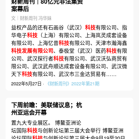
财新周刊｜80亿元非法集资
案幕后
文｜财新周刊 冯华妹
益权产品的还有石画谷（武汉）
科技
有限公司、指
华电子
科技
（上海）有限公司、上海岚灵成套设备
有限公司、上海忆昔
科技
有限公司、天津市瀚海鑫
科技发展有限公司
、泰极堂（武汉）医药
科技
有限
公司、武汉探行者
科技
有限公司、武汉沃弘商贸有
限公司、武汉武舟顺达成套设备有限公司、武汉微
天下
科技
有限公司、武汉市三金达贸易有……
2022年5月27日 ·
《财新周刊》2022年第21期
下周前瞻：美联储议息；杭
州亚运会开幕
置九大专业展区。 博鳌亚洲论
坛国际
科技
与创新论坛第三届大会举行 博鳌亚洲
论坛国际
科技
与创新论坛第三届大会9月19至20日