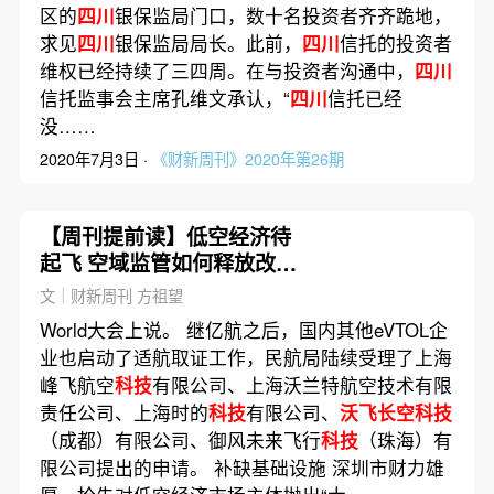
区的
四川
银保监局门口，数十名投资者齐齐跪地，
求见
四川
银保监局局长。此前，
四川
信托的投资者
维权已经持续了三四周。在与投资者沟通中，
四川
信托监事会主席孔维文承认，“
四川
信托已经
没……
2020年7月3日 ·
《财新周刊》2020年第26期
【周刊提前读】低空经济待
起飞 空域监管如何释放改革
红利？
文｜财新周刊 方祖望
World大会上说。 继亿航之后，国内其他eVTOL企
业也启动了适航取证工作，民航局陆续受理了上海
峰飞航空
科技
有限公司、上海沃兰特航空技术有限
责任公司、上海时的
科技
有限公司、
沃飞长空科技
（成都）有限公司、御风未来飞行
科技
（珠海）有
限公司提出的申请。 补缺基础设施 深圳市财力雄