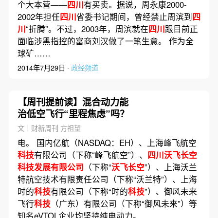
个大本营——
四川
有买卖。据说，周永康2000-
2002年担任
四川
省委书记期间，曾经禁止周滨到
四
川
“折腾”。不过，2003年，周滨就在
四川
跟目前正
面临涉黑指控的富商刘汉做了一笔生意。 作为全
球矿……
2014年7月29日 ·
政经频道
【周刊提前读】混合动力能
治低空飞行“里程焦虑”吗？
文｜财新周刊 方祖望
电。 国内亿航（NASDAQ：EH）、上海峰飞航空
科技
有限公司（下称“峰飞航空”）、
四川沃飞长空
科技发展有限公司
（下称“
沃飞长空
”）、上海沃兰
特航空技术有限责任公司（下称“沃兰特”）、上海
时的
科技
有限公司（下称“时的
科技
”）、御风未来
飞行
科技
（广东）有限公司（下称“御风未来”）等
知名eVTOL企业均坚持纯电动力。……