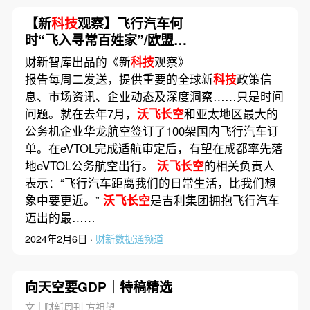
【新
科技
观察】飞行汽车何
时“飞入寻常百姓家”/欧盟批
准AI法案最终文本
财新智库出品的《新
科技
观察》
报告每周二发送，提供重要的全球新
科技
政策信
息、市场资讯、企业动态及深度洞察……只是时间
问题。就在去年7月，
沃飞长空
和亚太地区最大的
公务机企业华龙航空签订了100架国内飞行汽车订
单。在eVTOL完成适航审定后，有望在成都率先落
地eVTOL公务航空出行。
沃飞长空
的相关负责人
表示：“飞行汽车距离我们的日常生活，比我们想
象中要更近。”
沃飞长空
是吉利集团拥抱飞行汽车
迈出的最……
2024年2月6日 ·
财新数据通频道
向天空要GDP｜特稿精选
文｜财新周刊 方祖望