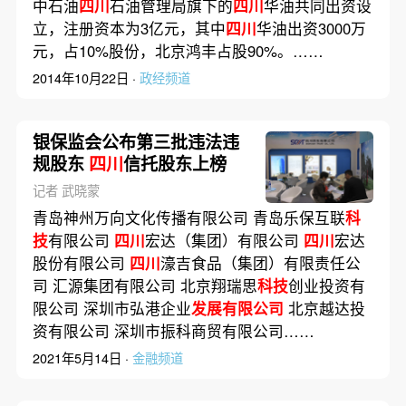
中石油
四川
石油管理局旗下的
四川
华油共同出资设
立，注册资本为3亿元，其中
四川
华油出资3000万
元，占10%股份，北京鸿丰占股90%。……
2014年10月22日 ·
政经频道
银保监会公布第三批违法违
规股东
四川
信托股东上榜
记者 武晓蒙
青岛神州万向文化传播有限公司 青岛乐保互联
科
技
有限公司
四川
宏达（集团）有限公司
四川
宏达
股份有限公司
四川
濠吉食品（集团）有限责任公
司 汇源集团有限公司 北京翔瑞思
科技
创业投资有
限公司 深圳市弘港企业
发展有限公司
北京越达投
资有限公司 深圳市振科商贸有限公司……
2021年5月14日 ·
金融频道