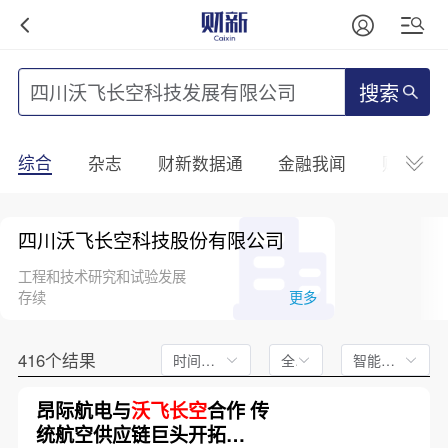
搜索
综合
杂志
财新数据通
金融我闻
财新mini
四川沃飞长空科技股份有限公司
工程和技术研究和试验发展
存续
更多
416个结果
时间不限
全文
智能排序
昂际航电与
沃飞长空
合作 传
统航空供应链巨头开拓