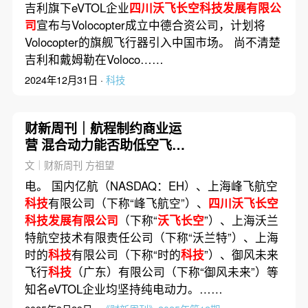
吉利旗下eVTOL企业
四川沃飞长空科技发展有限公
司
宣布与Volocopter成立中德合资公司，计划将
Volocopter的旗舰飞行器引入中国市场。 尚不清楚
吉利和戴姆勒在Voloco……
2024年12月31日 ·
科技
财新周刊｜航程制约商业运
营 混合动力能否助低空飞行
突破瓶颈
文｜财新周刊 方祖望
电。 国内亿航（NASDAQ：EH）、上海峰飞航空
科技
有限公司（下称“峰飞航空”）、
四川沃飞长空
科技发展有限公司
（下称“
沃飞长空
”）、上海沃兰
特航空技术有限责任公司（下称“沃兰特”）、上海
时的
科技
有限公司（下称“时的
科技
”）、御风未来
飞行
科技
（广东）有限公司（下称“御风未来”）等
知名eVTOL企业均坚持纯电动力。……