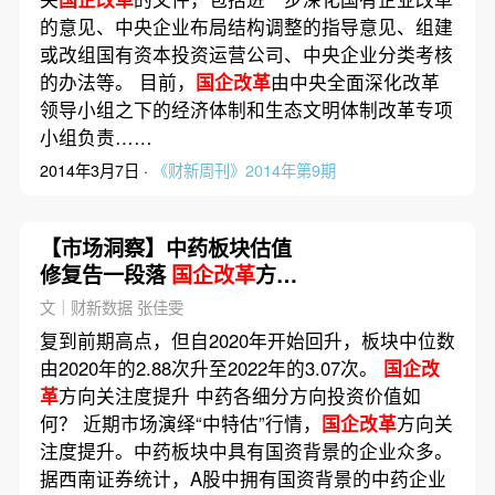
的意见、中央企业布局结构调整的指导意见、组建
或改组国有资本投资运营公司、中央企业分类考核
的办法等。 目前，
国企改革
由中央全面深化改革
领导小组之下的经济体制和生态文明体制改革专项
小组负责……
2014年3月7日 ·
《财新周刊》2014年第9期
【市场洞察】中药板块估值
修复告一段落
国企改革
方向
投资价值如何？
文｜财新数据 张佳雯
复到前期高点，但自2020年开始回升，板块中位数
由2020年的2.88次升至2022年的3.07次。
国企改
革
方向关注度提升 中药各细分方向投资价值如
何？ 近期市场演绎“中特估”行情，
国企改革
方向关
注度提升。中药板块中具有国资背景的企业众多。
据西南证券统计，A股中拥有国资背景的中药企业