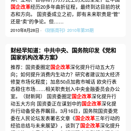
国企改革
经历20多年曲折征程，最终到达目前的状
态和方向。 国资委成立之初，即有未来职责是“管”
还是“卖”的争论。但……
2010年8月28日 ·
《财新周刊》2010年第35期
财经早知道：中共中央、国务院印发《党和
国家机构改革方案》
推荐：国资委圈定
国企改革
深化提升行动五大方
向；如何提升消费内生动力？研究者建议加大经济
修复市场化程度；加息50点加救市喊话 欧央行表
态稳住市场……相关职责划入中央金融委员会办公
室。（财新网） 国资委圈定
国企改革
深化提升行
动五大方向 国资委正在谋划中的
国企改革
深化提
升行动备受各界瞩目。3月16日，国务院国资委党
委在人民论坛发表署名文章《
国企改革
三年行动的
经验总结与未来展望》，谈到了
国企改革
深化提升