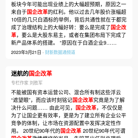
板块今年可能出现业绩上的大幅超预期，原因之一
来自于
国企改革
的红利。他以过去几年股价涨幅超
10倍的几只白酒标的举例，背后共通性就在于都完
成了治理结构上的大幅好转：要么是完成了
国企改
革
，要么是大股东易主，或者在集团布局下完成了
新产品体系的搭建。 “原因在于白酒企业9……
2023年3月21日 ·
财新数据通频道
迷航的
国企改革
专栏作家 刘胜军
不能被国有资本运营公司、混合所有制这些浮云
“遮望眼”，而应该时刻铭记
国企改革
究竟是为了解
决什么问题…… 由此可见，
国企改革
，不仅仅是
为了让国企更有效率，更是为了建立所有企业公平
竞争的体制，让市场在资源配置中发挥决定性作
用。 20世纪90年代的
国企改革
20世纪90年代可谓