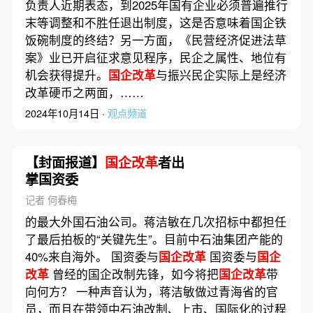
负责人近期表态，到2025年国有企业必须普遍推行
末等调整和不胜任退出制度，这是否意味着国企铁
饭碗制度的终结？另一方面，《民营经济促进法草
案》业已开启征求意见程序，民企之属性、地位有
机会获得提升。
国企改革
与振兴民企实际上是经济
改革硬币之两面，……
2024年10月14日 ·
观点频道
【封面报道】
国企改革
者出
掌国资委
记者 何春梅
的最大外国石油公司。蒋洁敏在几次招标中都担任
了最后拍板的“关键先生”。目前中石油集团产能的
40%来自海外。 国资委与
国企改革
国资委与
国企
改革
曾经的国企改制先锋，如今将把
国企改革
带
向何方？ 一种声音认为，蒋洁敏做过青海省的官
员，而且在带领中石油改制、上市、国际化的过程