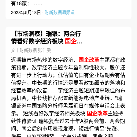
有18家：……
2023年5月18日 ·
财新数据通频道
【市场洞察】瑞银：两会行
情看好数字经济板块
国企改
革
主题持续性待验证
文｜财新数据 张佳雯
近期被市场热炒的数字经济、
国企改革
主题都有政
策预期。数字经济主题今年盈利弹性较大，股价还
有进一步上行动力；低估值的国有企业短期会有估
值提升，中长期的行情还是要看政策细节的落地和
经营效率的改善……字经济主题短期迎来较佳的布
局机会，中长线推荐配置新能源电池产业链。”瑞
银证券中国策略分析师孟磊近日在媒体电话会上表
示。 短线看好数字经济相关板块
国企改革
主题持
续性待验证 瑞银复盘过去十年A股两会前、两会期
间、两会后的市场表现发现，短线行情呈“先涨、
后平、再涨”的趋势。 孟磊分析称，两会之前……