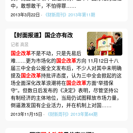
中，敢想敢干，不怕得罪……
2013年3月22日 ·
《财新周刊》2013年第11期
【封面报道】国企亦有改
记者 高昱
国企改革
不是不动，只是先易后
难……更为市场化的
国企改革
方向 11月12日十八
届三中全会公报全文发布后，不少人对其中未明确
提及
国企改革
持批评态度，认为三中全会掀起的这
场全面深化改革浪潮将在
国企改革
方面“举措保
守”。但数日后发布的《决定》表明，尽管坚持公
有制经济的主体地位，当局仍试图释放市场力量，
倒逼激发国有企业活力，并在机制上对国……
2013年11月15日 ·
《财新周刊》2013年第44期