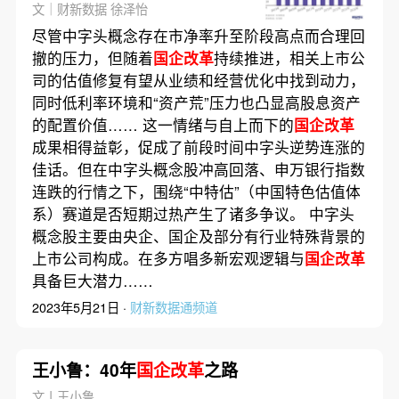
业成长性如何？
文｜财新数据 徐泽怡
尽管中字头概念存在市净率升至阶段高点而合理回
撤的压力，但随着
国企改革
持续推进，相关上市公
司的估值修复有望从业绩和经营优化中找到动力，
同时低利率环境和“资产荒”压力也凸显高股息资产
的配置价值…… 这一情绪与自上而下的
国企改革
成果相得益彰，促成了前段时间中字头逆势连涨的
佳话。但在中字头概念股冲高回落、申万银行指数
连跌的行情之下，围绕“中特估”（中国特色估值体
系）赛道是否短期过热产生了诸多争议。 中字头
概念股主要由央企、国企及部分有行业特殊背景的
上市公司构成。在多方唱多新宏观逻辑与
国企改革
具备巨大潜力……
2023年5月21日 ·
财新数据通频道
王小鲁：40年
国企改革
之路
文丨王小鲁