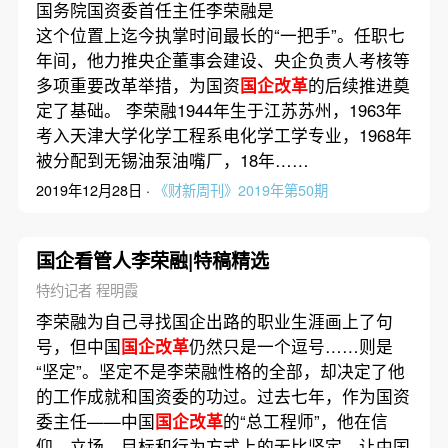
国务院国资委首任主任李荣融是
这个位置上迄今执掌时间最长的“一把手”。任职七
年间，他力推央企董事会建设、央企负责人考核等
多项重要改革举措，为国资
国企改革
的后续推进奠
定了基础。 李荣融1944年生于江苏苏州，1963年
考入天津大学化学工程系电化学工学专业，1968年
被分配到无锡油泵油嘴厂，18年……
2019年12月28日 ·
《财新周刊》2019年第50期
国企看管人李荣融|特稿精选
特约记者 程明霞
李荣融为自己寻找国企出路的职业生涯画上了句
号，但中国
国企改革
仍然只是一个逗号……则是
“坚定”。坚定不是李荣融性格的全部，却决定了他
的工作成就和国资委的功过。过去七年，作为国资
委主任——中国
国企改革
的“总工程师”，他在信
仰、立场、目标和行为方式上的无比坚定，让中国