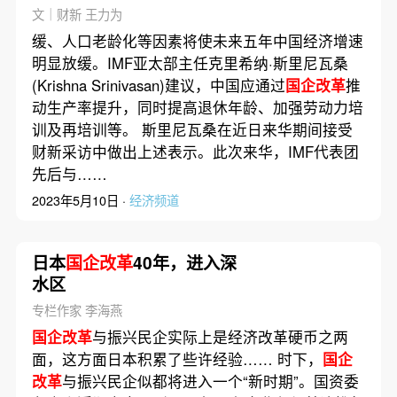
文｜财新 王力为
缓、人口老龄化等因素将使未来五年中国经济增速
明显放缓。IMF亚太部主任克里希纳·斯里尼瓦桑
(Krishna Srinivasan)建议，中国应通过
国企改革
推
动生产率提升，同时提高退休年龄、加强劳动力培
训及再培训等。 斯里尼瓦桑在近日来华期间接受
财新采访中做出上述表示。此次来华，IMF代表团
先后与……
2023年5月10日 ·
经济频道
日本
国企改革
40年，进入深
水区
专栏作家 李海燕
国企改革
与振兴民企实际上是经济改革硬币之两
面，这方面日本积累了些许经验…… 时下，
国企
改革
与振兴民企似都将进入一个“新时期”。国资委