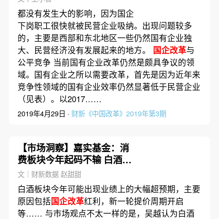
都没有发生大的影响，因为国企
下岗职工很快就被民营企业吸纳。出现问题较多
的，主要是西部和东北地区一些仍然国有企业独
大、民营经济没有发展起来的地方。
国企改革
与
公平竞争 当前国有企业改革仍然是颇具争议的领
域。国有企业之所以需要改革，首先是因为近年来
竞争性领域的国有企业效率仍然显著低于民营企业
（见表）。以2017……
2019年4月29日 ·
财新《中国改革》2019年第3期
【市场洞察】嘉实基金：消
费板块今年起码不输 白酒存
较大预期差
文｜财新数据 赵甜甜
白酒板块今年可能出现业绩上的大幅超预期，主要
原因包括
国企改革
红利，新一轮提价周期开启
等…… 与市场观点不太一样的是，吴越认为白酒