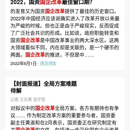
2022，国资
国企改革
最佳窗口期？
的发育又为国资
国企改革
提供了最佳的历史窗口。
2022年中国经济应该说确实进入了改革开放以来最
为严峻的时候。但也正是由于严峻现实，反而促成
了广泛社会共识的形成。比如说，政府职能转变和
国资
国企改革
是中国改革事业的两大深水区。这两
大领域看似不同，内在却是关联的，是一个硬币的
两面。
国企改革
的推进，不但是中……
2022年6月1日 ·
唐涯博客
【封面报道】全局方案难题
待解
记者 王长勇 张宇哲
对拟议中的
国企改革
全局方案，各方有期待也有争
议…… 作为制定改革方案的重要参与者，国资委
副主任黄淑和在2月表示，国资委正在研究制定有
关
国企改革
的文件，包括进一步深化国有企业改革