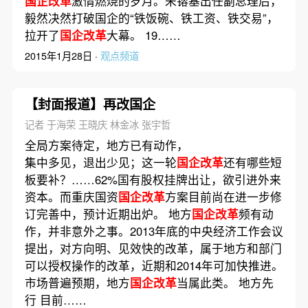
国企改革
激情燃烧的岁月。朱镕基出任副总理后，
毅然决然打破国企的“铁饭碗、铁工资、铁交易”，
拉开了
国企改革
大幕。 19……
2015年1月28日 ·
观点频道
【封面报道】再改国企
记者 于海荣 王晓庆 林金冰 张宇哲
全局方案待定，地方已有动作，
集中多见，退出少见；这一轮
国企改革
还有哪些短
板要补？……62%国有股权挂牌出让，欲引进外来
资本。而重庆国资
国企改革
方案目前尚在进一步修
订完善中，预计近期出炉。 地方
国企改革
频有动
作，并非意外之事。2013年底的中央经济工作会议
提出，对方向明、见效快的改革，属于地方和部门
可以授权操作的改革，近期和2014年可加快推进。
市场普遍预期，地方
国企改革
当属此类。 地方先
行 目前……